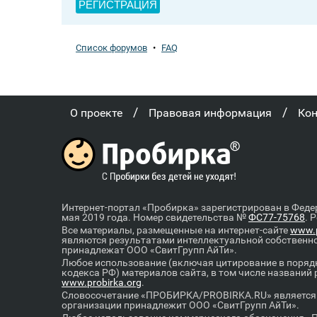
РЕГИСТРАЦИЯ
Список форумов
•
FAQ
/
/
О проекте
Правовая информация
Ко
Интернет-портал «Пробирка» зарегистрирован в Феде
мая 2019 года. Номер свидетельства №
ФС77-75768
. 
Все материалы, размещенные на интернет-сайте
www.p
являются результатами интеллектуальной собственн
принадлежат ООО «СвитГрупп АйТи».
Любое использование (включая цитирование в порядк
кодекса РФ) материалов сайта, в том числе названий
www.probirka.org
.
Словосочетание «ПРОБИРКА/PROBIRKA.RU» является к
организации принадлежит ООО «СвитГрупп АйТи».