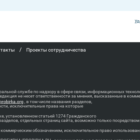
Уд
/
нтакты
Проекты сотрудничества
ральной службе по надзору в сфере связи, информационных техно
Редакция не несет ответственности за мнения, высказанные в комм
robirka.org
, в том числе названия разделов,
ости, исключительные права на которые
е, установленном статьей 1274 Гражданского
 разделов, отдельных страниц сайта, возможно только посредство
оммерческим обозначением, исключительное право использовани