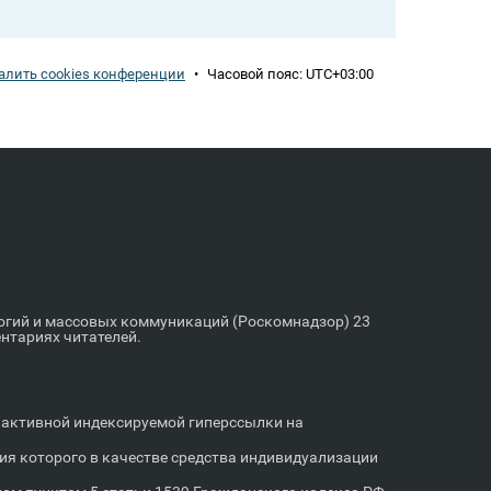
алить cookies конференции
•
Часовой пояс:
UTC+03:00
логий и массовых коммуникаций (Роскомнадзор) 23
ентариях читателей.
м активной индексируемой гиперссылки на
я которого в качестве средства индивидуализации