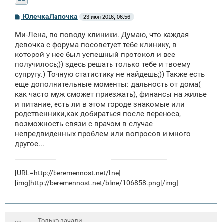
С
ЮлечкаЛапочка
23 июн 2016, 06:56
о
о
Ми-Лена, по поводу клиники. Думаю, что каждая
б
щ
девочка с форума посоветует тебе клинику, в
е
которой у нее был успешный протокол и все
н
получилось;)) здесь решать только тебе и твоему
и
е
супругу.) Точную статистику не найдешь;)) Также есть
еще дополнительные моменты: дальность от дома(
как часто муж сможет приезжать), финансы на жилье
и питание, есть ли в этом городе знакомые или
родственники,как добираться после переноса,
возможность связи с врачом в случае
непредвиденных проблем или вопросов и много
другое...
[URL=http://beremennost.net/line]
[img]http://beremennost.net/bline/106858.png[/img]
Только зачали