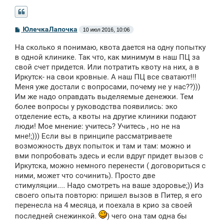
С
ЮлечкаЛапочка
10 июл 2016, 10:06
о
о
На сколько я понимаю, квота дается на одну попытку
б
щ
в одной клинике. Так что, как минимум в наш ПЦ за
е
свой счет придется. Или потратить квоту на них, а в
н
Иркутск- на свои кровные. А наш ПЦ все сватают!!!
и
е
Меня уже достали с вопросами, почему не у нас??)))
Им же надо оправдать выделяемые денежки. Тем
более вопросы у руководства появились: эко
отделение есть, а квоты на другие клиники подают
люди! Мое мнение: учитесь? Учитесь , но не на
мне!;))) Если вы в принципе рассматриваете
возможность двух попыток и там и там: можно и
вми попробовать здесь и если вдруг придет вызов с
Иркутска, можно немного перенести ( договориться с
ними, может что сочинить). Просто две
стимуляции.... Надо смотреть на ваше здоровье;)) Из
своего опыта повторю: пришел вызов в Питер, я его
перенесла на 4 месяца, и поехала в крио за своей
последней снежинкой.
) чего она там одна бы