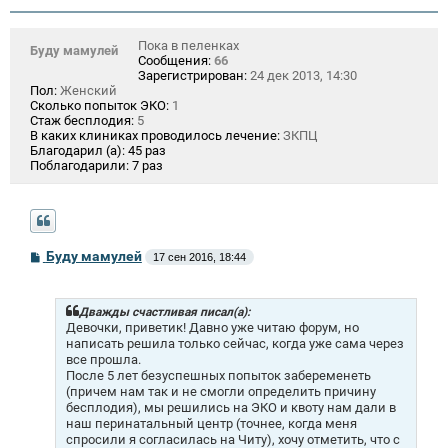
Пока в пеленках
Буду мамулей
Сообщения:
66
Зарегистрирован:
24 дек 2013, 14:30
Пол:
Женский
Сколько попыток ЭКО:
1
Стаж бесплодия:
5
В каких клиниках проводилось лечение:
ЗКПЦ
Благодарил (а):
45 раз
Поблагодарили:
7 раз
С
Буду мамулей
17 сен 2016, 18:44
о
о
б
щ
Дважды счастливая писал(а):
е
Девочки, приветик! Давно уже читаю форум, но
н
написать решила только сейчас, когда уже сама через
и
все прошла.
е
После 5 лет безуспешных попыток забеременеть
(причем нам так и не смогли определить причину
бесплодия), мы решились на ЭКО и квоту нам дали в
наш перинатальный центр (точнее, когда меня
спросили я согласилась на Читу), хочу отметить, что с