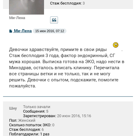
Стаж бесплодия:
3
Ми-Лена
С
Ми-Лена
15 июн 2016, 07:12
о
о
б
щ
Девочки здравствуйте, примите в свои ряды
.
е
Стаж бесплодия 3 года, фактор эндокринный, СГ
н
и
мужа хорошая. Выписка готова на ЭКО, надо нести в
е
Минздрав, осталось вписать клинику. Перечитала
все страницы ветки и не только, так и не могу
решить. Девочки с опытом, подскажите, помогите
пожалуйста.
Только зачали
Шну
Сообщения:
5
Зарегистрирован:
20 июн 2016, 15:16
Пол:
Женский
Сколько попыток ЭКО:
0
Стаж бесплодия:
6
Поблагодарили:
1 раз