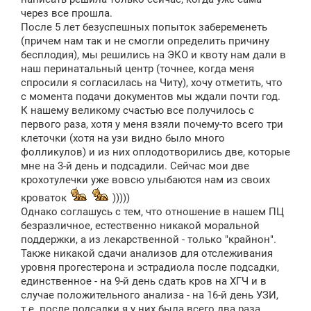
е
через все прошла.
н
После 5 лет безуспешных попыток забеременеть
и
е
(причем нам так и не смогли определить причину
бесплодия), мы решились на ЭКО и квоту нам дали в
наш перинатальный центр (точнее, когда меня
спросили я согласилась на Читу), хочу отметить, что
с момента подачи документов мы ждали почти год.
К нашему великому счастью все получилось с
первого раза, хотя у меня взяли почему-то всего три
клеточки (хотя на узи видно было много
фолликулов) и из них оплодотворились две, которые
мне на 3-й день и подсадили. Сейчас мои две
крохотулечки уже вовсю улыбаются нам из своих
кроваток
)))))
Однако соглашусь с тем, что отношение в нашем ПЦ
безразличное, естественно никакой моральной
поддержки, а из лекарственной - только "крайнон".
Также никакой сдачи анализов для отслеживания
уровня прогестерона и эстрадиола после подсадки,
единственное - на 9-й день сдать кров на ХГЧ и в
случае положительного анализа - на 16-й день УЗИ,
т.е. после подсадки я у них была всего два раза,