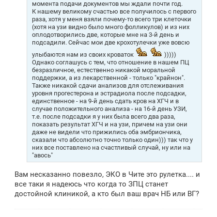
момента подачи документов мы ждали почти год.
К нашему великому счастью все получилось с первого
раза, хотя у меня взяли почему-то всего три клеточки
(хотя на узи видно было много фолликулов) и из них
оплодотворились две, которые мне на 3-й день и
подсадили. Сейчас мои две крохотулечки уже вовсю
улыбаются нам из своих кроваток
)))))
Однако соглашусь с тем, что отношение в нашем ПЦ
безразличное, естественно никакой моральной
поддержки, а из лекарственной - только "крайнон".
Также никакой сдачи анализов для отслеживания
уровня прогестерона и эстрадиола после подсадки,
единственное - на 9-й день сдать кров на ХГЧ и в
случае положительного анализа - на 16-й день УЗИ,
т.е. после подсадки я у них была всего два раза,
показать результат ХГЧ и на узи, причем на узи они
даже не видели что прижились оба эмбриончика,
сказали что абсолютно точно только один))) так что у
них все поставлено на счастливый случай, ну или на
"авось"
Вам несказанно повезло, ЭКО в Чите это рулетка.... и
все таки я надеюсь что когда то ЗПЦ станет
достойной клиникой, а кто был ваш врач НБ или ВГ?