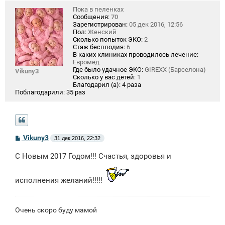
Пока в пеленках
Сообщения:
70
Зарегистрирован:
05 дек 2016, 12:56
Пол:
Женский
Сколько попыток ЭКО:
2
Стаж бесплодия:
6
В каких клиниках проводилось лечение:
Евромед
Где было удачное ЭКО:
GIREXX (Барселона)
Vikuny3
Сколько у вас детей:
1
Благодарил (а):
4 раза
Поблагодарили:
35 раз
С
Vikuny3
31 дек 2016, 22:32
о
о
С Новым 2017 Годом!!! Счастья, здоровья и
б
щ
е
н
исполнения желаний!!!!!
и
е
Очень скоро буду мамой