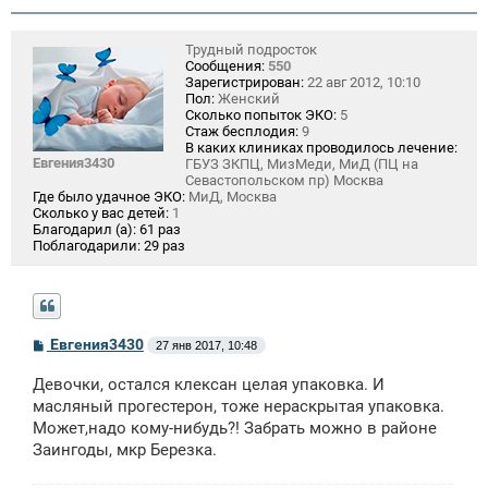
Трудный подросток
Сообщения:
550
Зарегистрирован:
22 авг 2012, 10:10
Пол:
Женский
Сколько попыток ЭКО:
5
Стаж бесплодия:
9
В каких клиниках проводилось лечение:
Евгения3430
ГБУЗ ЗКПЦ, МизМеди, МиД (ПЦ на
Севастопольском пр) Москва
Где было удачное ЭКО:
МиД, Москва
Сколько у вас детей:
1
Благодарил (а):
61 раз
Поблагодарили:
29 раз
С
Евгения3430
27 янв 2017, 10:48
о
о
Девочки, остался клексан целая упаковка. И
б
щ
масляный прогестерон, тоже нераскрытая упаковка.
е
Может,надо кому-нибудь?! Забрать можно в районе
н
Заингоды, мкр Березка.
и
е