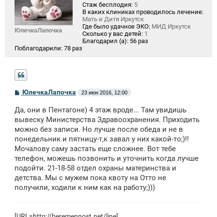
Стаж бесплодия:
5
В каких клиниках проводилось лечение:
Мать и Дитя Иркутск
Где было удачное ЭКО:
МИД Иркутск
ЮлечкаЛапочка
Сколько у вас детей:
1
Благодарил (а):
56 раз
Поблагодарили:
78 раз
С
ЮлечкаЛапочка
23 июн 2016, 12:00
о
о
Да, они в Пентагоне) 4 этаж вроде... Там увидишь
б
щ
вывеску Министерства Здравоохранения. Приходить
е
можно без записи. Но лучше после обеда и не в
н
понедельник и пятницу-т,к завал у них какой-то;)!!
и
е
Мочалову саму застать еще сложнее. Вот тебе
телефон, можешь позвонить и уточнить когда лучше
подойти. 21-18-58 отдел охраны материнства и
детства. Мы с мужем пока квоту на Отто не
получили, ходили к ним как на работу;)))
[URL=http://beremennost.net/line]