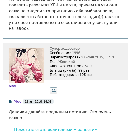
показать результат ХГЧ и на узи, причем на узи они
даже не видели что прижились оба эмбриончика,
сказали что абсолютно точно только один))) так что
у них все поставлено на счастливый случай, ну или
на "авось"
Супермодератор
Сообщения:
1996
Зарегистрирован:
06 фев 2012, 11:13
Пол:
Женский
Сколько попыток ЭКО:
0
Благодарил (а):
99 раз
Поблагодарили:
195 раз
Mod
С
Mod
19 авг 2016, 14:39
о
о
Девочки давайте подпишем петицию. Это очень
б
щ
важно!!!
е
н
Помогите стать родителями – запретим
и