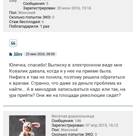
Шну
Сообщения:
5
Зарегистрирован:
20 июн 2016, 15:16
Пол:
Женский
Сколько попыток ЭКО:
0
Стаж бесплодия:
6
Поблагодарили:
1 раз
С
Шну
23 июн 2016, 09:59
о
о
Юлечка, спасибо! Выписку в электронном виде мне
б
щ
Ковалик давала, когда я у нее на приеме была.
е
Нифига я там не поняла, поэтому решила обратиться
н
к врачам. Странно, что даже за деньги проблема их
и
е
найти... А в минздрав записываться надо или так, на
ура прийти? Они же на площади революции сидят?
Веселая дошкольница
Сообщения:
146
Зарегистрирован:
07 апр 2015, 16:12
Пол:
Женский
Сколько попыток ЭКО:
3