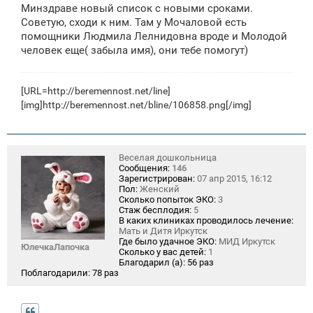
Минздраве новый список с новыми сроками.
Советую, сходи к ним. Там у Мочаловой есть
помощники Людмила Лелнидовна вроде и Молодой
человек еще( забыла имя), они тебе помогут)
[URL=http://beremennost.net/line]
[img]http://beremennost.net/bline/106858.png[/img]
Веселая дошкольница
Сообщения:
146
Зарегистрирован:
07 апр 2015, 16:12
Пол:
Женский
Сколько попыток ЭКО:
3
Стаж бесплодия:
5
В каких клиниках проводилось лечение:
Мать и Дитя Иркутск
Где было удачное ЭКО:
МИД Иркутск
ЮлечкаЛапочка
Сколько у вас детей:
1
Благодарил (а):
56 раз
Поблагодарили:
78 раз