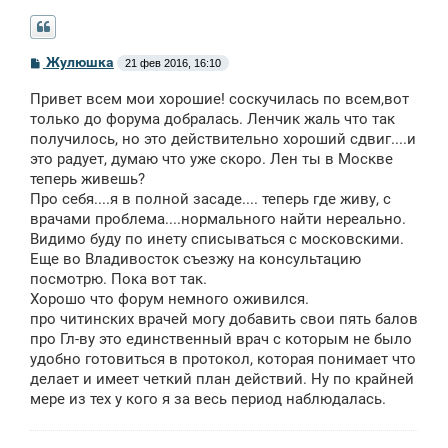
С
Жулюшка
21 фев 2016, 16:10
о
о
Привет всем мои хорошие! соскучилась по всем,вот
б
щ
только до форума добралась. Ленчик жаль что так
е
получилось, но это действительно хороший сдвиг....и
н
это радует, думаю что уже скоро. Лен ты в Москве
и
е
теперь живешь?
Про себя....я в полной засаде.... теперь где живу, с
врачами проблема....нормального найти нереально.
Видимо буду по инету списываться с московскими.
Еще во Владивосток съезжу на консультацию
посмотрю. Пока вот так.
Хорошо что форум немного оживился.
про читинских врачей могу добавить свои пять балов
про Гл-ву это единственный врач с которым не было
удобно готовиться в протокол, которая понимает что
делает и имеет четкий план действий. Ну по крайней
мере из тех у кого я за весь период наблюдалась.