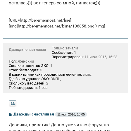
осталась))) вот теперь со мной, пинается;)))
[URL=http://beremennost.net/line]
[img]http://beremennost.net/bline/106858.png[/img]
Только зачали
Дважды счастливая
Сообщения:
1
Зарегистрирован:
11 июл 2016, 16:23
Пол:
Женский
Сколько попыток ЭКО:
1
Стаж бесплодия:
5
В каких клиниках проводилось лечение:
зкпц
Где было удачное ЭКО:
ЗКПЦ
Сколько у вас детей:
2
Поблагодарили:
1 раз
С
Дважды счастливая
11 июл 2016, 18:05
о
о
Девочки, приветик! Давно уже читаю форум, но
б
щ
написать решила только сейчас, когда уже сама