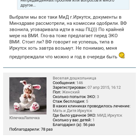
непредвиденных проблем или вопросов и много
другое...
Выбрали мы все таки МиД г.Иркутск, документы в
Минздраве рассмотрели, на комиссии одобрили. ВФ
звонила, уговаривала идти в наш ПЦ))) По крайней
мере на ВМИ. Гло-ва тоже предлагает перед ЭКО
ВМИ. Стоит ли? ВФ говорит не успеешь, типа в
Иркутск хоть завтра возьмут. Не понимаю, меня
предупреждали что можно и год в очереди быть
Веселая дошкольница
Сообщения:
146
Зарегистрирован:
07 апр 2015, 16:12
Пол:
Женский
Сколько попыток ЭКО:
3
Стаж бесплодия:
5
В каких клиниках проводилось лечение:
Мать и Дитя Иркутск
Где было удачное ЭКО:
МИД Иркутск
ЮлечкаЛапочка
Сколько у вас детей:
1
Благодарил (а):
56 раз
Поблагодарили:
78 раз