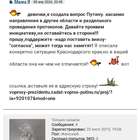
С
Мама Я
09 апр 2016, 20:45
о
о
девочки,я создала вопрос Путину. касаемо
б
щ
направления в другие области и раздельного
е
проведения протоколов. Давайте проявим
н
и
инициативу,не оставайтесь в стороне!!!
е
прошу,поддержите -надо поставить внизу-
"согласна", может тогда нас заметят!
Я описала
конкретно ситуацию Краснодарсого края,но в вашей
области она ни чем не отличается!!
вот
ссылка ,вставьте ее в адресную строку!
voprosy-prezidentu.zadat-vopros-putinu.ru/proj/?
ia=920107&mod=one
Только зачали
Сообщения:
4
Зарегистрирован:
22 июл 2015, 19:06
Пол:
Женский
Сколько попыток ЭКО:
0