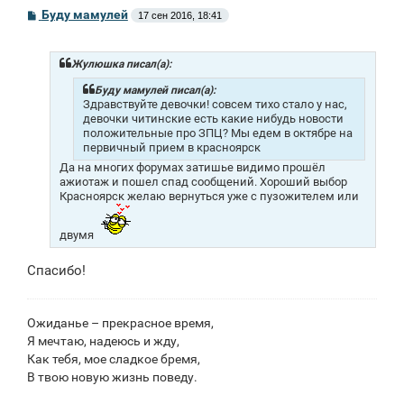
С
Буду мамулей
17 сен 2016, 18:41
о
о
б
щ
Жулюшка писал(а):
е
н
Буду мамулей писал(а):
и
Здравствуйте девочки! совсем тихо стало у нас,
е
девочки читинские есть какие нибудь новости
положительные про ЗПЦ? Мы едем в октябре на
первичный прием в красноярск
Да на многих форумах затишье видимо прошёл
ажиотаж и пошел спад сообщений. Хороший выбор
Красноярск желаю вернуться уже с пузожителем или
двумя
Спасибо!
Ожиданье – прекрасное время,
Я мечтаю, надеюсь и жду,
Как тебя, мое сладкое бремя,
В твою новую жизнь поведу.