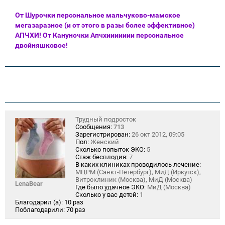
От Шурочки персональное мальчуково-мамское
мегазаразное (и от этого в разы более эффективное)
АПЧХИ! От Кануночки Апчхиииииии персональное
двойняшковое!
Трудный подросток
Сообщения:
713
Зарегистрирован:
26 окт 2012, 09:05
Пол:
Женский
Сколько попыток ЭКО:
5
Стаж бесплодия:
7
В каких клиниках проводилось лечение:
МЦРМ (Санкт-Петербург), МиД (Иркутск),
Витроклиник (Москва), МиД (Москва)
LenaBear
Где было удачное ЭКО:
МиД (Москва)
Сколько у вас детей:
1
Благодарил (а):
10 раз
Поблагодарили:
70 раз