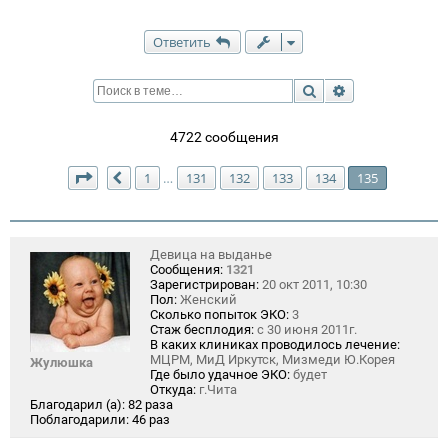
Ответить
Поиск
Расширенный п
4722 сообщения
Страница
135
из
135
1
131
132
133
134
135
…
Пред.
Девица на выданье
Сообщения:
1321
Зарегистрирован:
20 окт 2011, 10:30
Пол:
Женский
Сколько попыток ЭКО:
3
Стаж бесплодия:
с 30 июня 2011г.
В каких клиниках проводилось лечение:
МЦРМ, МиД Иркутск, Мизмеди Ю.Корея
Жулюшка
Где было удачное ЭКО:
будет
Откуда:
г.Чита
Благодарил (а):
82 раза
Поблагодарили:
46 раз