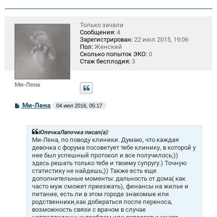
Только зачали
Сообщения:
4
Зарегистрирован:
22 июл 2015, 19:06
Пол:
Женский
Сколько попыток ЭКО:
0
Стаж бесплодия:
3
Ми-Лена
С
Ми-Лена
04 июл 2016, 05:17
о
о
б
щ
ЮлечкаЛапочка писал(а):
е
Ми-Лена, по поводу клиники. Думаю, что каждая
н
девочка с форума посоветует тебе клинику, в которой у
и
нее был успешный протокол и все получилось;))
е
здесь решать только тебе и твоему супругу.) Точную
статистику не найдешь;)) Также есть еще
дополнительные моменты: дальность от дома( как
часто муж сможет приезжать), финансы на жилье и
питание, есть ли в этом городе знакомые или
родственники,как добираться после переноса,
возможность связи с врачом в случае