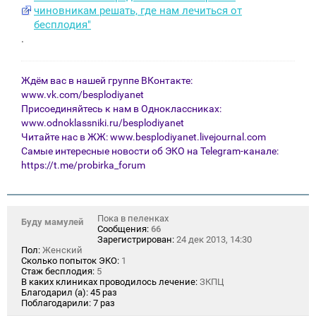
е
чиновникам решать, где нам лечиться от
бесплодия"
.
Ждём вас в нашей группе ВКонтакте:
www.vk.com/besplodiyanet
Присоединяйтесь к нам в Одноклассниках:
www.odnoklassniki.ru/besplodiyanet
Читайте нас в ЖЖ:
www.besplodiyanet.livejournal.com
Самые интересные новости об ЭКО на Telegram-канале:
https://t.me/probirka_forum
Пока в пеленках
Буду мамулей
Сообщения:
66
Зарегистрирован:
24 дек 2013, 14:30
Пол:
Женский
Сколько попыток ЭКО:
1
Стаж бесплодия:
5
В каких клиниках проводилось лечение:
ЗКПЦ
Благодарил (а):
45 раз
Поблагодарили:
7 раз