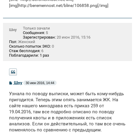
[img]http://beremennost.net/bline/106858.png[/img]
Только зачали
Шну
Сообщения:
5
Зарегистрирован:
20 июн 2016, 15:16
Пол:
Женский
Сколько попыток ЭКО:
0
Стаж бесплодия:
6
Поблагодарили:
1 раз
С
Шну
30 июн 2016, 14:44
о
о
Узнала по поводу выписки, может быть кому-нибудь
б
щ
пригодится. Теперь этим опять занимается ЖК. На
е
сайте нашего минздрава есть приказ 259 от
н
19.04.2016, там все подробно описано по поводу
и
е
получения квоты и в приложениях есть список
анализов. Если он действительный, то там все очень
поменялось по сравнению с предыдущим.