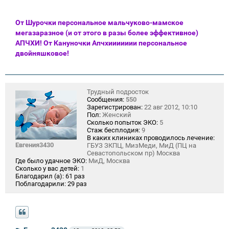
От Шурочки персональное мальчуково-мамское
мегазаразное (и от этого в разы более эффективное)
АПЧХИ! От Кануночки Апчхиииииии персональное
двойняшковое!
Трудный подросток
Сообщения:
550
Зарегистрирован:
22 авг 2012, 10:10
Пол:
Женский
Сколько попыток ЭКО:
5
Стаж бесплодия:
9
В каких клиниках проводилось лечение:
Евгения3430
ГБУЗ ЗКПЦ, МизМеди, МиД (ПЦ на
Севастопольском пр) Москва
Где было удачное ЭКО:
МиД, Москва
Сколько у вас детей:
1
Благодарил (а):
61 раз
Поблагодарили:
29 раз
С