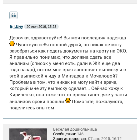
С
Шну
20 июн 2016, 15:23
о
о
Девочки, здравствуйте! Вы моя последняя надежда
б
щ
Чувствую себя полной дурой, но никак не могу
е
разобраться как подать документы на квоту на ЭКО.
н
и
Я правильно понимаю, что должна сдать все
е
анализы (список у меня есть, дали в ЖК еще два
года назад), потом мне врач заполняет выписку и с
этой выпиской я иду в Минздрав к Мочаловой?
Проблема в том, что никак не могу найти врача,
который мне эту выписку сделает... Сейчас хожу к
Кириченко, она тоже что-то время тянет, уже у части
анализов сроки прошли
Помогите, пожалуйста,
поделитесь опытом
Веселая дошкольница
Сообщения:
146
Зарегистрирован:
07 апр 2015, 16:12