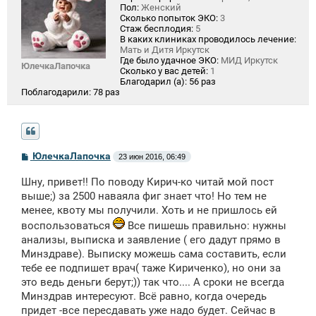
Пол:
Женский
Сколько попыток ЭКО:
3
Стаж бесплодия:
5
В каких клиниках проводилось лечение:
Мать и Дитя Иркутск
Где было удачное ЭКО:
МИД Иркутск
ЮлечкаЛапочка
Сколько у вас детей:
1
Благодарил (а):
56 раз
Поблагодарили:
78 раз
С
ЮлечкаЛапочка
23 июн 2016, 06:49
о
о
Шну, привет!! По поводу Кирич-ко читай мой пост
б
щ
выше;) за 2500 наваяла фиг знает что! Но тем не
е
менее, квоту мы получили. Хоть и не пришлось ей
н
и
воспользоваться
Все пишешь правильно: нужны
е
анализы, выписка и заявление ( его дадут прямо в
Минздраве). Выписку можешь сама составить, если
тебе ее подпишет врач( таже Кириченко), но они за
это ведь деньги берут;)) так что.... А сроки не всегда
Минздрав интересуют. Всё равно, когда очередь
придет -все пересдавать уже надо будет. Сейчас в