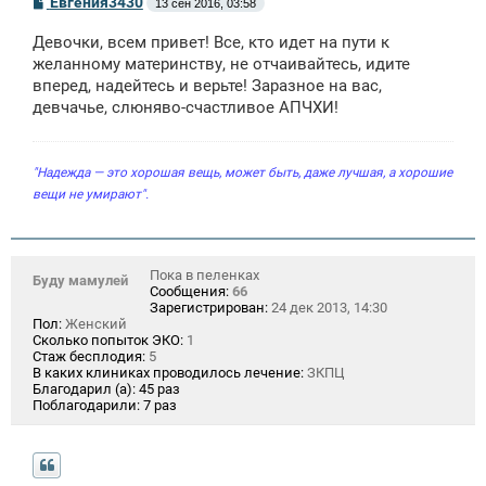
Евгения3430
13 сен 2016, 03:58
о
о
Девочки, всем привет! Все, кто идет на пути к
б
щ
желанному материнству, не отчаивайтесь, идите
е
вперед, надейтесь и верьте! Заразное на вас,
н
девчачье, слюняво-счастливое АПЧХИ!
и
е
"Надежда — это хорошая вещь, может быть, даже лучшая, а хорошие
вещи не умирают".
Пока в пеленках
Буду мамулей
Сообщения:
66
Зарегистрирован:
24 дек 2013, 14:30
Пол:
Женский
Сколько попыток ЭКО:
1
Стаж бесплодия:
5
В каких клиниках проводилось лечение:
ЗКПЦ
Благодарил (а):
45 раз
Поблагодарили:
7 раз