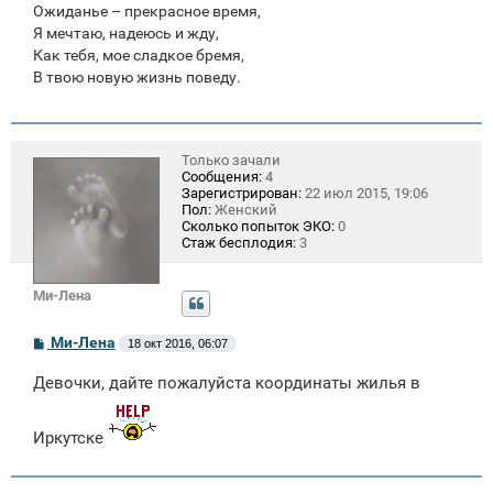
Ожиданье – прекрасное время,
Я мечтаю, надеюсь и жду,
Как тебя, мое сладкое бремя,
В твою новую жизнь поведу.
Только зачали
Сообщения:
4
Зарегистрирован:
22 июл 2015, 19:06
Пол:
Женский
Сколько попыток ЭКО:
0
Стаж бесплодия:
3
Ми-Лена
С
Ми-Лена
18 окт 2016, 06:07
о
о
Девочки, дайте пожалуйста координаты жилья в
б
щ
е
н
Иркутске
и
е