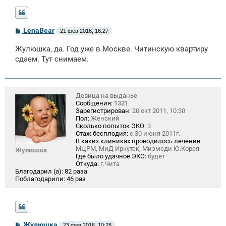
С
LenaBear
21 фев 2016, 16:27
о
о
Жулюшка, да. Год уже в Москве. Читинскую квартиру
б
щ
сдаем. Тут снимаем.
е
н
и
е
Девица на выданье
Сообщения:
1321
Зарегистрирован:
20 окт 2011, 10:30
Пол:
Женский
Сколько попыток ЭКО:
3
Стаж бесплодия:
с 30 июня 2011г.
В каких клиниках проводилось лечение:
МЦРМ, МиД Иркутск, Мизмеди Ю.Корея
Жулюшка
Где было удачное ЭКО:
будет
Откуда:
г.Чита
Благодарил (а):
82 раза
Поблагодарили:
46 раз
С
Жулюшка
23 фев 2016, 10:28