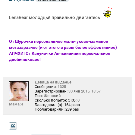
о
о
б
щ
LenaBear молодцы! правильно двигаетесь
е
н
и
е
От Шурочки персональное мальчуково-мамское
мегазаразное (и от этого в разы более эффективное)
АПЧХИ! От Кануночки Апчхиииииии персональное
двойняшковое!
Девица на выданье
Сообщения:
1325
Зарегистрирован:
30 янв 2015, 18:57
Пол:
Женский
Сколько попыток ЭКО:
0
Мама Я
Благодарил (а):
164 раза
Поблагодарили:
239 раз