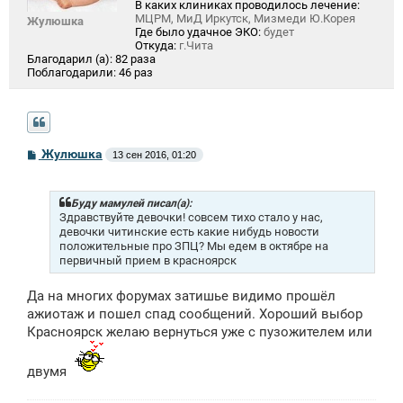
В каких клиниках проводилось лечение:
МЦРМ, МиД Иркутск, Мизмеди Ю.Корея
Жулюшка
Где было удачное ЭКО:
будет
Откуда:
г.Чита
Благодарил (а):
82 раза
Поблагодарили:
46 раз
С
Жулюшка
13 сен 2016, 01:20
о
о
б
щ
Буду мамулей писал(а):
е
Здравствуйте девочки! совсем тихо стало у нас,
н
девочки читинские есть какие нибудь новости
и
положительные про ЗПЦ? Мы едем в октябре на
е
первичный прием в красноярск
Да на многих форумах затишье видимо прошёл
ажиотаж и пошел спад сообщений. Хороший выбор
Красноярск желаю вернуться уже с пузожителем или
двумя