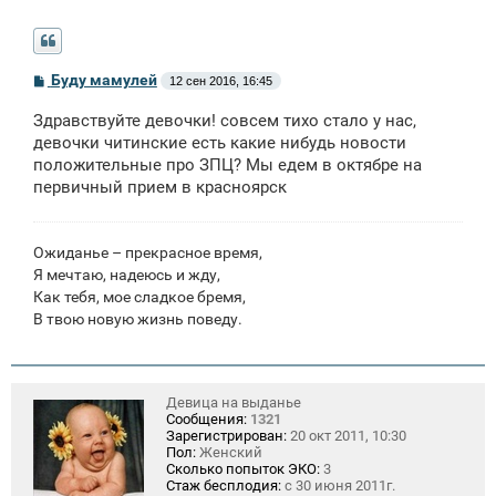
С
Буду мамулей
12 сен 2016, 16:45
о
о
Здравствуйте девочки! совсем тихо стало у нас,
б
щ
девочки читинские есть какие нибудь новости
е
положительные про ЗПЦ? Мы едем в октябре на
н
первичный прием в красноярск
и
е
Ожиданье – прекрасное время,
Я мечтаю, надеюсь и жду,
Как тебя, мое сладкое бремя,
В твою новую жизнь поведу.
Девица на выданье
Сообщения:
1321
Зарегистрирован:
20 окт 2011, 10:30
Пол:
Женский
Сколько попыток ЭКО:
3
Стаж бесплодия:
с 30 июня 2011г.