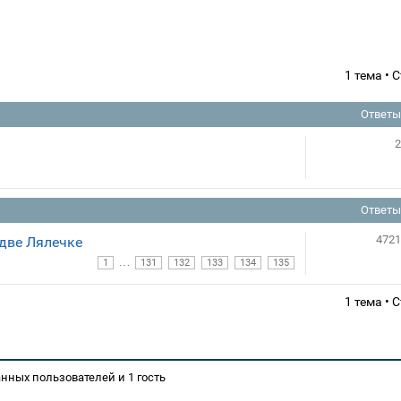
1 тема •
Ответы
2
Ответы
4721
две Лялечке
…
1
131
132
133
134
135
1 тема •
нных пользователей и 1 гость