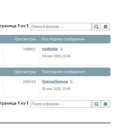
 Страница
1
из
1
Поиск
Расширенный 
Просмотры
Последнее сообщение
148801
moderator
04 ноя 2009, 23:46
Просмотры
Последнее сообщение
259123
ЮлечкаЛапочка
05 апр 2020, 12:40
 Страница
1
из
1
Поиск
Расширенный 