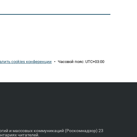
алить cookies конференции
•
Часовой пояс:
UTC+03:00
логий и массовых коммуникаций (Роскомнадзор) 23
ентариях читателей.