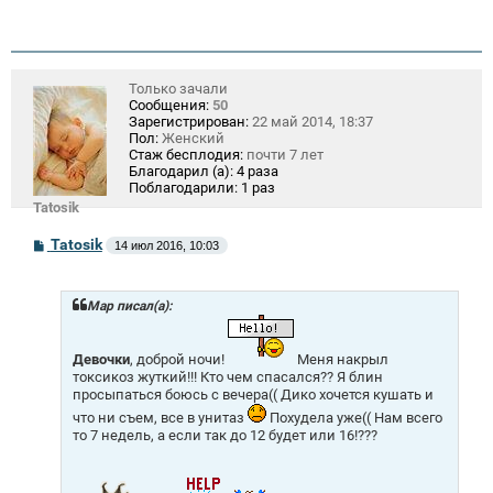
щ
е
н
и
е
Только зачали
Сообщения:
50
Зарегистрирован:
22 май 2014, 18:37
Пол:
Женский
Стаж бесплодия:
почти 7 лет
Благодарил (а):
4 раза
Поблагодарили:
1 раз
Tatosik
С
Tatosik
14 июл 2016, 10:03
о
о
б
щ
Mар писал(а):
е
н
и
Девочки
, доброй ночи!
Меня накрыл
е
токсикоз жуткий!!! Кто чем спасался?? Я блин
просыпаться боюсь с вечера(( Дико хочется кушать и
что ни съем, все в унитаз
Похудела уже(( Нам всего
то 7 недель, а если так до 12 будет или 16!???