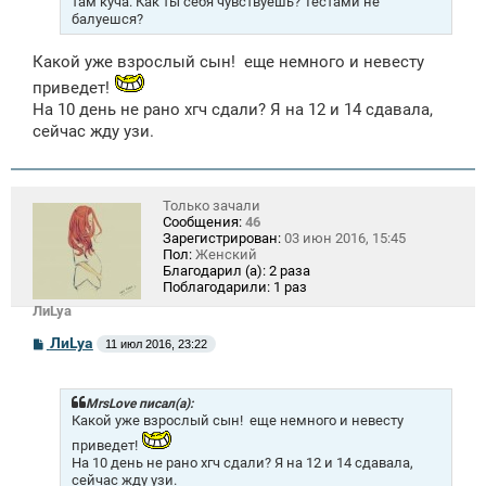
там куча. Как ты себя чувствуешь? Тестами не
балуешся?
Какой уже взрослый сын!
еще немного и невесту
приведет!
На 10 день не рано хгч сдали? Я на 12 и 14 сдавала,
сейчас жду узи.
Только зачали
Сообщения:
46
Зарегистрирован:
03 июн 2016, 15:45
Пол:
Женский
Благодарил (а):
2 раза
Поблагодарили:
1 раз
ЛиLya
С
ЛиLya
11 июл 2016, 23:22
о
о
б
щ
MrsLove писал(а):
е
Какой уже взрослый сын!
еще немного и невесту
н
приведет!
и
На 10 день не рано хгч сдали? Я на 12 и 14 сдавала,
е
сейчас жду узи.