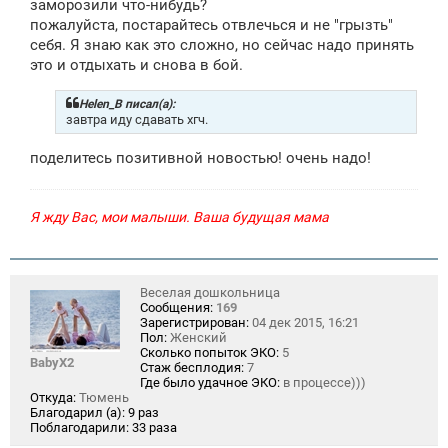
заморозили что-нибудь?
пожалуйста, постарайтесь отвлечься и не "грызть"
себя. Я знаю как это сложно, но сейчас надо принять
это и отдыхать и снова в бой.
Helen_B писал(а):
завтра иду сдавать хгч.
поделитесь позитивной новостью! очень надо!
Я жду Вас, мои малыши. Ваша будущая мама
Веселая дошкольница
Сообщения:
169
Зарегистрирован:
04 дек 2015, 16:21
Пол:
Женский
Сколько попыток ЭКО:
5
BabyX2
Стаж бесплодия:
7
Где было удачное ЭКО:
в процессе)))
Откуда:
Тюмень
Благодарил (а):
9 раз
Поблагодарили:
33 раза