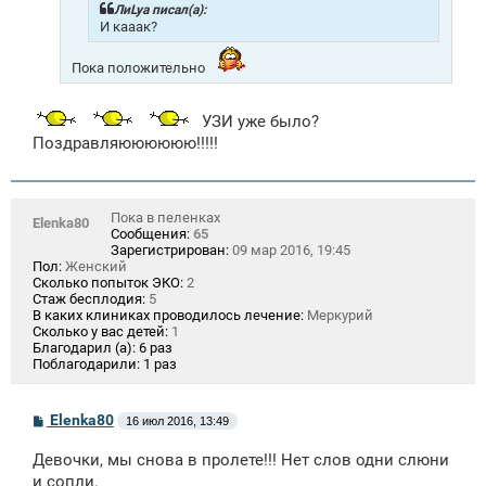
н
ЛиLya писал(а):
и
И кааак?
е
Пока положительно
УЗИ уже было?
Поздравляюююююю!!!!!
Пока в пеленках
Elenka80
Сообщения:
65
Зарегистрирован:
09 мар 2016, 19:45
Пол:
Женский
Сколько попыток ЭКО:
2
Стаж бесплодия:
5
В каких клиниках проводилось лечение:
Меркурий
Сколько у вас детей:
1
Благодарил (а):
6 раз
Поблагодарили:
1 раз
С
Elenka80
16 июл 2016, 13:49
о
о
Девочки, мы снова в пролете!!! Нет слов одни слюни
б
щ
и сопли.