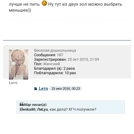
лучше не пить.
Ну тут из двух зол можно выбрать
меньшее))
Веселая дошкольница
Сообщения:
187
Зарегистрирован:
25 окт 2015, 21:09
Пол:
Женский
Благодарил (а):
2 раза
Поблагодарили:
10 раз
Lето
С
Lето
15 июл 2016, 00:23
о
о
б
щ
Mар писал(а):
е
Elenka80
,
ЛиLya
, как дела? ХГЧ получили?
н
и
е