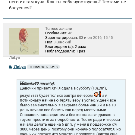
него их там куча. Как ты себя чувствуешь? Тестами не
балуешся?
Только зачали
Сообщения:
46
Зарегистрирован:
03 июн 2016, 15:45
Пол:
Женский
Благодарил (а):
2 раза
Поблагодарили:
1 раз
ЛиLya
С
ЛиLya
11 июл 2016, 23:13
о
о
б
щ
Elenka80 писал(а):
е
Девочки привет! Хгч я сдала в субботу (10Дпп),
н
результат будет только завтра вечером
а я
и
е
потихоньку начинаю терять веру в успех. 9 дней все
было замечательно, я закрыла больничный и на 10
день начало все болеть как перед месячными.
Спасаюсь папаверином и без конца заглядываю в
трусы, простите за подробности. Тесты ради интереса
начала делать еще на 6 дпп, у меня в поддержке хгч
3000 через день, поэтому они конечно полосатятся, но
очень уж похоже что монстры прорвутся. Завтра еще