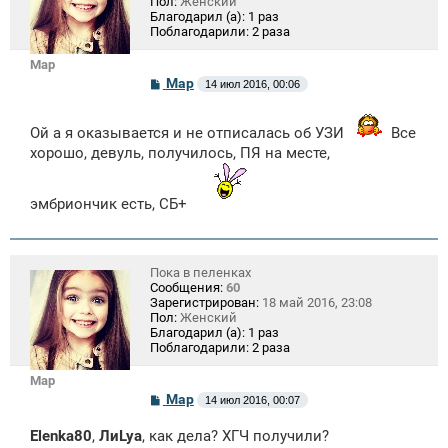
Пол:
Женский
Благодарил (а):
1 раз
Поблагодарили:
2 раза
Mар
С
Mар
14 июл 2016, 00:06
о
о
б
Ой а я оказывается и не отписалась об УЗИ
Все
щ
хорошо, девуль, получилось, ПЯ на месте,
е
н
и
е
эмбриончик есть, СБ+
Пока в пеленках
Сообщения:
60
Зарегистрирован:
18 май 2016, 23:08
Пол:
Женский
Благодарил (а):
1 раз
Поблагодарили:
2 раза
Mар
С
Mар
14 июл 2016, 00:07
о
о
Elenka80
,
ЛиLya
, как дела? ХГЧ получили?
б