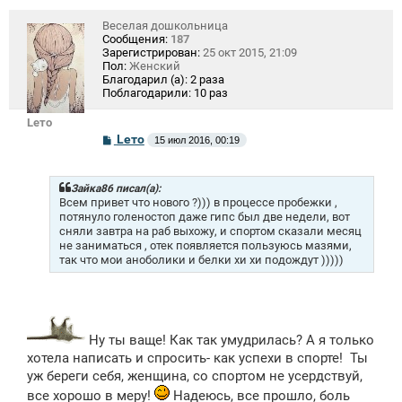
Веселая дошкольница
Сообщения:
187
Зарегистрирован:
25 окт 2015, 21:09
Пол:
Женский
Благодарил (а):
2 раза
Поблагодарили:
10 раз
Lето
С
Lето
15 июл 2016, 00:19
о
о
б
щ
Зайка86 писал(а):
е
Всем привет что нового ?))) в процессе пробежки ,
н
потянуло голеностоп даже гипс был две недели, вот
и
сняли завтра на раб выхожу, и спортом сказали месяц
е
не заниматься , отек появляется пользуюсь мазями,
так что мои аноболики и белки хи хи подождут )))))
Ну ты ваще! Как так умудрилась? А я только
хотела написать и спросить- как успехи в спорте!
Ты
уж береги себя, женщина, со спортом не усердствуй,
все хорошо в меру!
Надеюсь, все прошло, боль