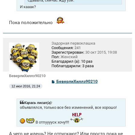
сдавала, сейчас жду узи.
И кааак?
Пока положительно
Задорная первоклашка
Сообщения:
241
Зарегистрирован:
30 окт 2015, 19:08
Пол:
Женский
Благодарил (а):
10 раз
Поблагодарили:
3 раза
БеверлиХиллз90210
С
БеверлиХиллз90210
о
12 июл 2016, 21:24
о
б
щ
е
Карась писал(а):
н
объявлялся, только все без изменений, все хорошо!
и
е
В отпууууск хочу!!!!
А чего не идешь? Не отпускают? Или просто пока не