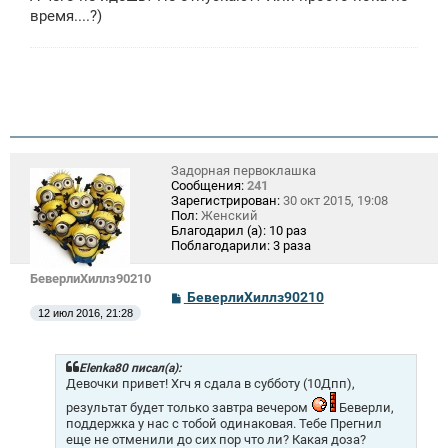
время....?)
Задорная первоклашка
Сообщения:
241
Зарегистрирован:
30 окт 2015, 19:08
Пол:
Женский
Благодарил (а):
10 раз
Поблагодарили:
3 раза
БеверлиХиллз90210
С
БеверлиХиллз90210
о
12 июл 2016, 21:28
о
б
щ
е
Elenka80 писал(а):
н
Девочки привет! Хгч я сдала в субботу (10Дпп),
и
результат будет только завтра вечером
Беверли,
е
поддержка у нас с тобой одинаковая. Тебе Прегнил
еще не отменили до сих пор что ли? Какая доза?