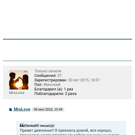
е
н
и
е
Только зачали
Сообщения:
37
Зарегистрирован:
30 окт 2015, 18:57
Пол:
Женский
Благодарил (а):
1 раз
MrsLove
Поблагодарили:
2 раза
С
MrsLove
09 июл 2016, 15:49
о
о
б
щ
Elenka80 писал(а):
е
Привет девчонки!! Я приехала домой, все хорошо,
н