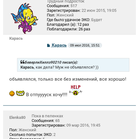
Трудный подросток
Сообщения:
517
Зарегистрирован:
22 июн 2015, 19:05
Пол:
Женский
Где было удачное ЭКО:
Будет
Благодарил (а):
12 раз
Поблагодарили:
26 раз
Карась
С
Карась
09 июл 2016, 15:51
о
о
б
щ
БеверлиХиллз90210 писал(а):
е
Карась
, как дела? Муж не объявлялся? ))
н
и
объявлялся, только все без изменений, все хорошо!
е
В отпууууск хочу!!!!
Пока в пеленках
Elenka80
Сообщения:
65
Зарегистрирован:
09 мар 2016, 19:45
Пол:
Женский
Сколько попыток ЭКО:
2