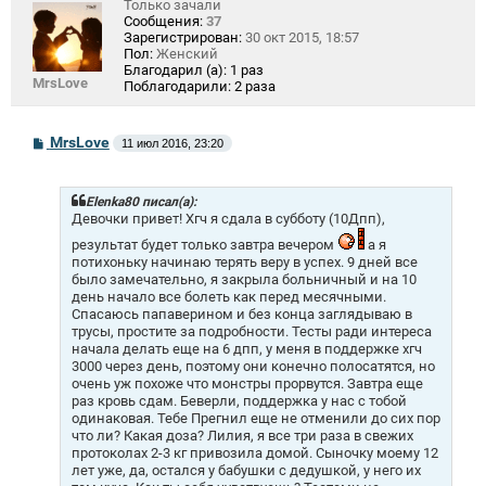
Только зачали
Сообщения:
37
Зарегистрирован:
30 окт 2015, 18:57
Пол:
Женский
Благодарил (а):
1 раз
MrsLove
Поблагодарили:
2 раза
С
MrsLove
11 июл 2016, 23:20
о
о
б
щ
Elenka80 писал(а):
е
Девочки привет! Хгч я сдала в субботу (10Дпп),
н
результат будет только завтра вечером
а я
и
е
потихоньку начинаю терять веру в успех. 9 дней все
было замечательно, я закрыла больничный и на 10
день начало все болеть как перед месячными.
Спасаюсь папаверином и без конца заглядываю в
трусы, простите за подробности. Тесты ради интереса
начала делать еще на 6 дпп, у меня в поддержке хгч
3000 через день, поэтому они конечно полосатятся, но
очень уж похоже что монстры прорвутся. Завтра еще
раз кровь сдам. Беверли, поддержка у нас с тобой
одинаковая. Тебе Прегнил еще не отменили до сих пор
что ли? Какая доза? Лилия, я все три раза в свежих
протоколах 2-3 кг привозила домой. Сыночку моему 12
лет уже, да, остался у бабушки с дедушкой, у него их