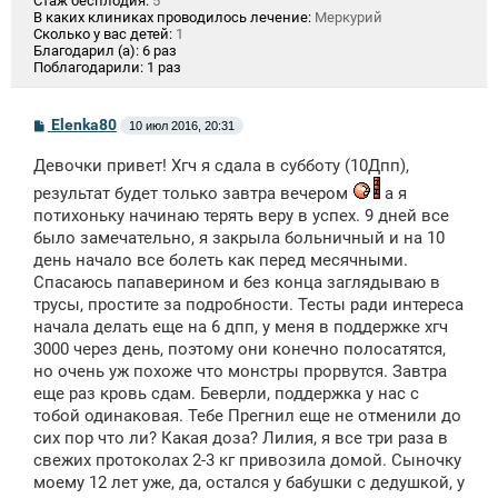
Стаж бесплодия:
5
В каких клиниках проводилось лечение:
Меркурий
Сколько у вас детей:
1
Благодарил (а):
6 раз
Поблагодарили:
1 раз
С
Elenka80
10 июл 2016, 20:31
о
о
Девочки привет! Хгч я сдала в субботу (10Дпп),
б
щ
результат будет только завтра вечером
а я
е
потихоньку начинаю терять веру в успех. 9 дней все
н
и
было замечательно, я закрыла больничный и на 10
е
день начало все болеть как перед месячными.
Спасаюсь папаверином и без конца заглядываю в
трусы, простите за подробности. Тесты ради интереса
начала делать еще на 6 дпп, у меня в поддержке хгч
3000 через день, поэтому они конечно полосатятся,
но очень уж похоже что монстры прорвутся. Завтра
еще раз кровь сдам. Беверли, поддержка у нас с
тобой одинаковая. Тебе Прегнил еще не отменили до
сих пор что ли? Какая доза? Лилия, я все три раза в
свежих протоколах 2-3 кг привозила домой. Сыночку
моему 12 лет уже, да, остался у бабушки с дедушкой, у