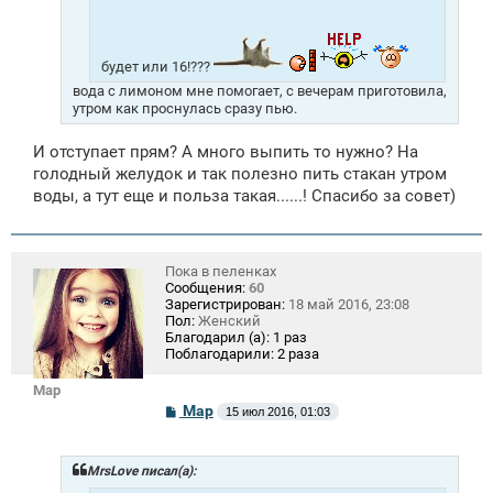
будет или 16!???
вода с лимоном мне помогает, с вечерам приготовила,
утром как проснулась сразу пью.
И отступает прям? А много выпить то нужно? На
голодный желудок и так полезно пить стакан утром
воды, а тут еще и польза такая......! Спасибо за совет)
Пока в пеленках
Сообщения:
60
Зарегистрирован:
18 май 2016, 23:08
Пол:
Женский
Благодарил (а):
1 раз
Поблагодарили:
2 раза
Mар
С
Mар
15 июл 2016, 01:03
о
о
б
щ
MrsLove писал(а):
е