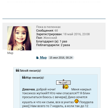
Пока в пеленках
Сообщения:
60
Зарегистрирован:
18 май 2016, 23:08
Пол:
Женский
Благодарил (а):
1 раз
Поблагодарили:
2 раза
Mар
С
Mар
15 июл 2016, 00:24
о
о
б
щ
Tatosik писал(а):
е
н
Mар писал(а):
и
е
Девочки
, доброй ночи!
Меня накрыл
токсикоз жуткий!!! Кто чем спасался?? Я блин
просыпаться боюсь с вечера(( Дико хочется
кушать и что ни съем, все в унитаз
Похудела
уже(( Нам всего то 7 недель, а если так до 12