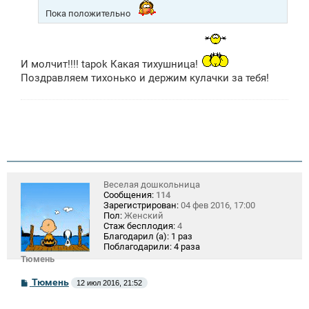
и
Пока положительно
е
И молчит!!!! tapok Какая тихушница!
Поздравляем тихонько и держим кулачки за тебя!
Веселая дошкольница
Сообщения:
114
Зарегистрирован:
04 фев 2016, 17:00
Пол:
Женский
Стаж бесплодия:
4
Благодарил (а):
1 раз
Поблагодарили:
4 раза
Тюмень
С
Тюмень
12 июл 2016, 21:52
о
о