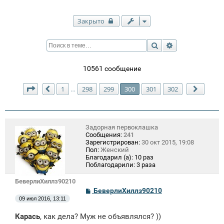
Закрыто
Поиск
Расширенный п
10561 сообщение
Страница
300
из
302
1
298
299
300
301
302
…
Пред.
След.
Задорная первоклашка
Сообщения:
241
Зарегистрирован:
30 окт 2015, 19:08
Пол:
Женский
Благодарил (а):
10 раз
Поблагодарили:
3 раза
БеверлиХиллз90210
С
БеверлиХиллз90210
о
09 июл 2016, 13:11
о
б
Карась
, как дела? Муж не объявлялся? ))
щ