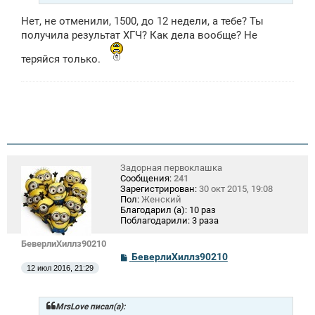
Нет, не отменили, 1500, до 12 недели, а тебе? Ты
получила результат ХГЧ? Как дела вообще? Не
теряйся только.
Задорная первоклашка
Сообщения:
241
Зарегистрирован:
30 окт 2015, 19:08
Пол:
Женский
Благодарил (а):
10 раз
Поблагодарили:
3 раза
БеверлиХиллз90210
С
БеверлиХиллз90210
о
12 июл 2016, 21:29
о
б
щ
е
MrsLove писал(а):
н