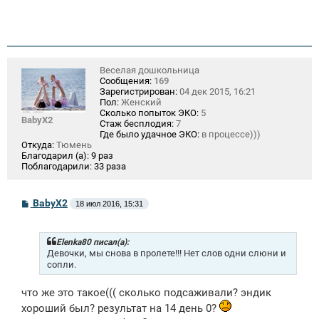
Веселая дошкольница
Сообщения:
169
Зарегистрирован:
04 дек 2015, 16:21
Пол:
Женский
Сколько попыток ЭКО:
5
BabyX2
Стаж бесплодия:
7
Где было удачное ЭКО:
в процессе)))
Откуда:
Тюмень
Благодарил (а):
9 раз
Поблагодарили:
33 раза
С
BabyX2
18 июл 2016, 15:31
о
о
б
щ
Elenka80 писал(а):
е
Девочки, мы снова в пролете!!! Нет слов одни слюни и
н
сопли.
и
е
что же это такое((( сколько подсаживали? эндик
хороший был? результат на 14 день 0?