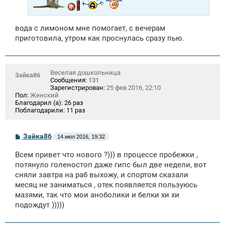
вода с лимоном мне помогает, с вечерам
приготовила, утром как проснулась сразу пью.
Веселая дошкольница
Зайка86
Сообщения:
131
Зарегистрирован:
25 фев 2016, 22:10
Пол:
Женский
Благодарил (а):
26 раз
Поблагодарили:
11 раз
С
Зайка86
14 июл 2016, 19:32
о
о
Всем привет что нового ?))) в процессе пробежки ,
б
щ
потянуло голеностоп даже гипс был две недели, вот
е
сняли завтра на раб выхожу, и спортом сказали
н
месяц не заниматься , отек появляется пользуюсь
и
е
мазями, так что мои аноболики и белки хи хи
подождут )))))