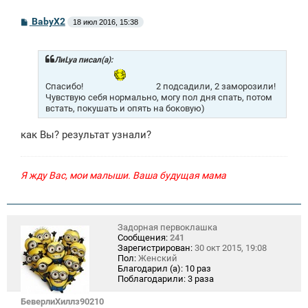
С
BabyX2
18 июл 2016, 15:38
о
о
б
щ
ЛиLya писал(а):
е
н
Спасибо!
2 подсадили, 2 заморозили!
и
Чувствую себя нормально, могу пол дня спать, потом
е
встать, покушать и опять на боковую)
как Вы? результат узнали?
Я жду Вас, мои малыши. Ваша будущая мама
Задорная первоклашка
Сообщения:
241
Зарегистрирован:
30 окт 2015, 19:08
Пол:
Женский
Благодарил (а):
10 раз
Поблагодарили:
3 раза
БеверлиХиллз90210