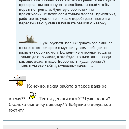
время только тянетсяяяя. На работу решила не ходить,
и
проверка там нагрянула, взяла больничный что бы
е
нервы не трепали. Чувствую себя отлично,
практически не лежу, если только поспать приспичит,
работаю по удаленке, шкафы перебираю, цветочки
пересаживаю, у сына в комнате ревизию навожу
, нужно успеть повыкидовать все лишнее
пока его нет, вечером с мужем гуляем, вобщем-то
развлекаюсь как могу. Больничный почему то дали
только до 8-го числа, а это будет только 9дпп, вроди
как еще лежать надо. Беверли,ты куда пропала?
Лилия, ты как себя чувствуешь? Лежишь?
Конечно, какая работа в такое важное
время??
Тесты делали или ХГЧ уже сдали?
Сколько сыночку вашему? У бабушки с дедушкой
гостит?