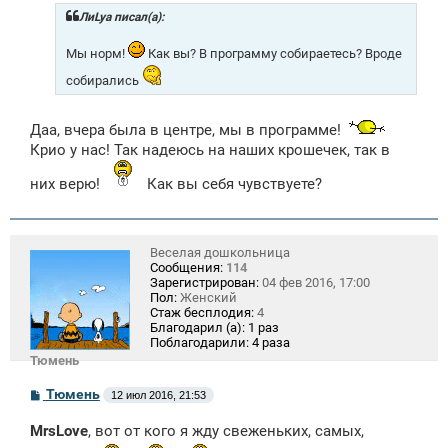
б
щ
ЛиLya писал(а):
е
н
Мы норм!
Как вы? В программу собираетесь? Вроде
и
е
собирались
Даа, вчера была в центре, мы в программе!
Крио у нас! Так надеюсь на наших крошечек, так в
них верю!
Как вы себя чувствуете?
Веселая дошкольница
Сообщения:
114
Зарегистрирован:
04 фев 2016, 17:00
Пол:
Женский
Стаж бесплодия:
4
Благодарил (а):
1 раз
Поблагодарили:
4 раза
Тюмень
С
Тюмень
12 июл 2016, 21:53
о
о
MrsLove
, вот от кого я жду свеженьких, самых,
б
щ