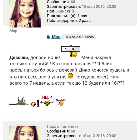
Сообщения:
60
Зарегистрирован:
18 май 2016, 23:08
Пол:
Женский
Благодарил (а):
1 раз
Поблагодарили:
2 раза
Mар
С
Mар
14 июл 2016, 00:05
о
о
б
щ
Девочки
, доброй ночи!
Меня накрыл
е
н
токсикоз жуткий!!! Кто чем спасался?? Я блин
и
просыпаться боюсь с вечера(( Дико хочется кушать и
е
что ни съем, все в унитаз
Похудела уже(( Нам
всего то 7 недель, а если так до 12 будет или 16!???
Пока в пеленках
Сообщения:
60
Зарегистрирован:
18 май 2016, 23:08