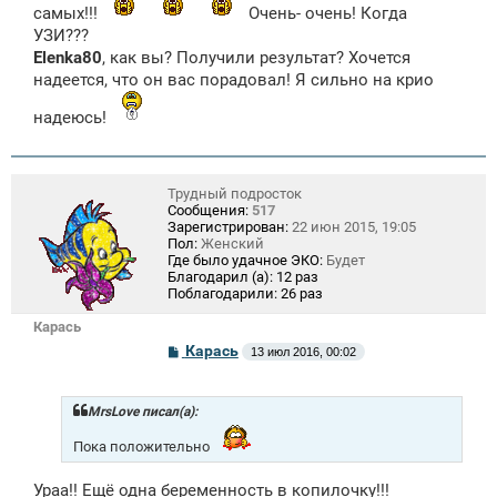
самых!!!
Очень- очень! Когда
е
н
УЗИ???
и
Elenka80
, как вы? Получили результат? Хочется
е
надеется, что он вас порадовал! Я сильно на крио
надеюсь!
Трудный подросток
Сообщения:
517
Зарегистрирован:
22 июн 2015, 19:05
Пол:
Женский
Где было удачное ЭКО:
Будет
Благодарил (а):
12 раз
Поблагодарили:
26 раз
Карась
С
Карась
13 июл 2016, 00:02
о
о
б
щ
MrsLove писал(а):
е
н
Пока положительно
и
е
Ураа!! Ещё одна беременность в копилочку!!!