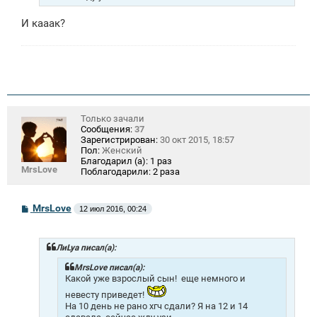
И кааак?
Только зачали
Сообщения:
37
Зарегистрирован:
30 окт 2015, 18:57
Пол:
Женский
Благодарил (а):
1 раз
MrsLove
Поблагодарили:
2 раза
С
MrsLove
12 июл 2016, 00:24
о
о
б
щ
ЛиLya писал(а):
е
н
MrsLove писал(а):
и
Какой уже взрослый сын!
еще немного и
е
невесту приведет!
На 10 день не рано хгч сдали? Я на 12 и 14