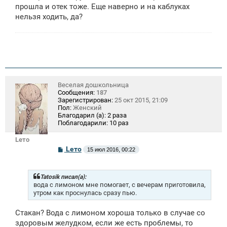
прошла и отек тоже. Еще наверно и на каблуках
нельзя ходить, да?
Веселая дошкольница
Сообщения:
187
Зарегистрирован:
25 окт 2015, 21:09
Пол:
Женский
Благодарил (а):
2 раза
Поблагодарили:
10 раз
Lето
С
Lето
15 июл 2016, 00:22
о
о
б
щ
Tatosik писал(а):
е
вода с лимоном мне помогает, с вечерам приготовила,
н
утром как проснулась сразу пью.
и
е
Стакан? Вода с лимоном хороша только в случае со
здоровым желудком, если же есть проблемы, то