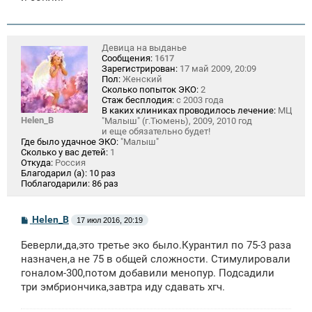
е
н
и
е
Девица на выданье
Сообщения:
1617
Зарегистрирован:
17 май 2009, 20:09
Пол:
Женский
Сколько попыток ЭКО:
2
Стаж бесплодия:
с 2003 года
В каких клиниках проводилось лечение:
МЦ
Helen_B
"Малыш" (г.Тюмень), 2009, 2010 год
и еще обязательно будет!
Где было удачное ЭКО:
"Малыш"
Сколько у вас детей:
1
Откуда:
Россия
Благодарил (а):
10 раз
Поблагодарили:
86 раз
С
Helen_B
17 июл 2016, 20:19
о
о
Беверли,да,это третье эко было.Курантил по 75-3 раза
б
щ
назначен,а не 75 в общей сложности. Стимулировали
е
гоналом-300,потом добавили менопур. Подсадили
н
три эмбриончика,завтра иду сдавать хгч.
и
е