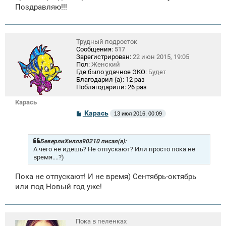
Поздравляю!!!
Трудный подросток
Сообщения:
517
Зарегистрирован:
22 июн 2015, 19:05
Пол:
Женский
Где было удачное ЭКО:
Будет
Благодарил (а):
12 раз
Поблагодарили:
26 раз
Карась
С
Карась
13 июл 2016, 00:09
о
о
б
щ
БеверлиХиллз90210 писал(а):
е
А чего не идешь? Не отпускают? Или просто пока не
н
время....?)
и
е
Пока не отпускают! И не время) Сентябрь-октябрь
или под Новый год уже!
Пока в пеленках