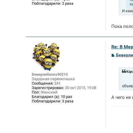
е
Поблагодарили:
2 раза
Н
И каа
Пока пол
Re: В Ме
С
Беверли
о
о
б
щ
Кара
БеверлиХиллз90210
е
Задорная первоклашка
н
Сообщения:
241
и
объяв
Зарегистрирован:
30 окт 2015, 19:08
е
Пол:
Женский
Благодарил (а):
10 раз
А чего не
Поблагодарили:
3 раза