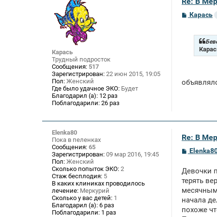
Re: В Ме
С
Карась
о
о
б
щ
Бев
е
Карас
Карась
н
Трудный подросток
и
Сообщения:
517
е
Зарегистрирован:
22 июн 2015, 19:05
Пол:
Женский
объявлялс
Где было удачное ЭКО:
Будет
Благодарил (а):
12 раз
Поблагодарили:
26 раз
Elenka80
Re: В Ме
Пока в пеленках
Сообщения:
65
С
Elenka8
Зарегистрирован:
09 мар 2016, 19:45
о
Пол:
Женский
о
Сколько попыток ЭКО:
2
Девочки п
б
Стаж бесплодия:
5
щ
терять ве
В каких клиниках проводилось
е
месячными
лечение:
Меркурий
н
и
Сколько у вас детей:
1
начала де
е
Благодарил (а):
6 раз
похоже чт
Поблагодарили:
1 раз