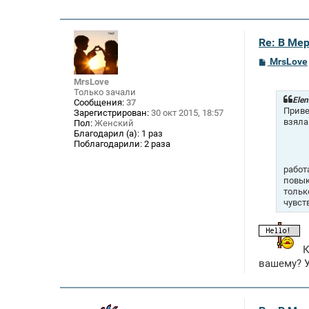
Re: В Ме
С
MrsLove
о
о
MrsLove
б
Только зачали
щ
Elen
Сообщения:
37
е
Приве
Зарегистрирован:
30 окт 2015, 18:57
н
взяла
Пол:
Женский
и
Благодарил (а):
1 раз
е
Поблагодарили:
2 раза
работ
повык
тольк
чувст
К
вашему? У