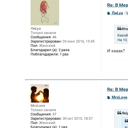
Re: В Ме
С
ЛиLya
1
о
о
б
ЛиLya
щ
MrsL
е
Только зачали
Какой
н
Сообщения:
46
На 10
и
Зарегистрирован:
03 июн 2016, 15:45
е
Пол:
Женский
Благодарил (а):
2 раза
И кааак?
Поблагодарили:
1 раз
Re: В Ме
С
MrsLove
о
о
MrsLove
б
Только зачали
щ
ЛиLy
Сообщения:
37
е
Зарегистрирован:
30 окт 2015, 18:57
н
Пол:
Женский
и
Благодарил (а):
1 раз
К