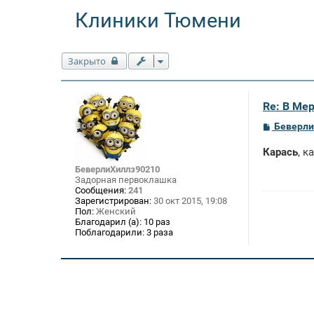
Клиники Тюмени
Закрыто
Re: В Ме
С
Беверли
о
о
Карась
, к
б
щ
БеверлиХиллз90210
е
Задорная первоклашка
н
Сообщения:
241
и
Зарегистрирован:
30 окт 2015, 19:08
е
Пол:
Женский
Благодарил (а):
10 раз
Поблагодарили:
3 раза