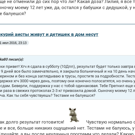
ще не отменили до сих пор что ли? Какая доза? Лилия, я все 
ночку моему 12 лет уже, да, остался у бабушки с дедушкой, у н
е балуешся?
ркурий аисты живут и детишек в дом несут
1 июл 2016, 23:13
ka80 писал(а):
ки привет! Хгч я сдала в субботу (10Дпп), результат будет только завтр
. 9 дней все было замечательно, я закрыла больничный и на 10 день н
ерином и без конца заглядываю в трусы, простите за подробности. Тест
держке хгч 3000 через день, поэтому они конечно полосатятся, но очень
 сдам. Беверли, поддержка у нас с тобой одинаковая. Тебе Прегнил еще 
ри раза в свежих протоколах 2-3 кг привозила домой. Сыночку моему 12 ле
уча. Как ты себя чувствуешь? Тестами не балуешся?
ак долго результат готовится!
Чувствую нормально себ
е и все, больше никаких ощущений нет. Тестами не балуюсь, 
Слушайте, а вы после неудачных программ что делали? Какую 