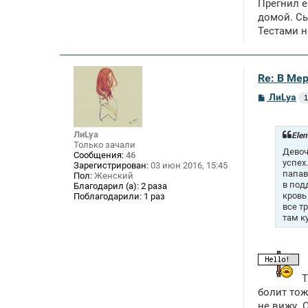
Прегнил е
домой. Сы
Тестами н
Re: В Ме
С
ЛиLya
1
о
о
б
ЛиLya
щ
Elen
е
Только зачали
Девоч
н
Сообщения:
46
успех
и
Зарегистрирован:
03 июн 2016, 15:45
е
папав
Пол:
Женский
в под
Благодарил (а):
2 раза
кровь
Поблагодарили:
1 раз
все т
там к
Т
болит тож
не вижу. 