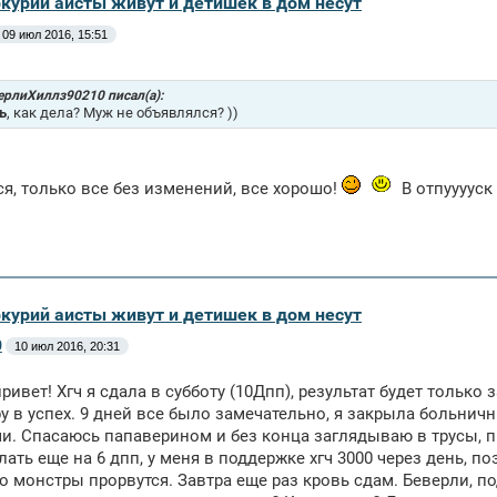
ркурий аисты живут и детишек в дом несут
09 июл 2016, 15:51
ерлиХиллз90210 писал(а):
ь
, как дела? Муж не объявлялся? ))
я, только все без изменений, все хорошо!
В отпууууск 
ркурий аисты живут и детишек в дом несут
0
10 июл 2016, 20:31
ривет! Хгч я сдала в субботу (10Дпп), результат будет только
ру в успех. 9 дней все было замечательно, я закрыла больничн
. Спасаюсь папаверином и без конца заглядываю в трусы, пр
лать еще на 6 дпп, у меня в поддержке хгч 3000 через день, п
о монстры прорвутся. Завтра еще раз кровь сдам. Беверли, по