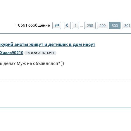
Страница
300
из
302
10561 сообщение
1
298
299
300
301
…
Пред.
ркурий аисты живут и детишек в дом несут
Хиллз90210
09 июл 2016, 13:11
ак дела? Муж не объявлялся? ))