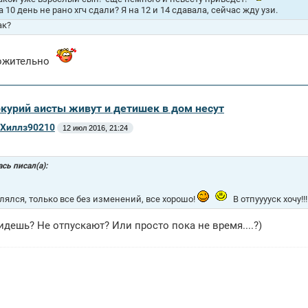
а 10 день не рано хгч сдали? Я на 12 и 14 сдавала, сейчас жду узи.
ак?
ожительно
ркурий аисты живут и детишек в дом несут
Хиллз90210
12 июл 2016, 21:24
сь писал(а):
лялся, только все без изменений, все хорошо!
В отпууууск хочу!!!
 идешь? Не отпускают? Или просто пока не время....?)