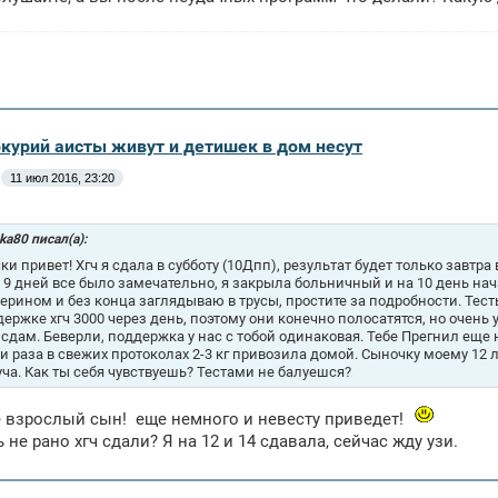
ркурий аисты живут и детишек в дом несут
11 июл 2016, 23:20
ka80 писал(а):
ки привет! Хгч я сдала в субботу (10Дпп), результат будет только завтр
. 9 дней все было замечательно, я закрыла больничный и на 10 день н
ерином и без конца заглядываю в трусы, простите за подробности. Тест
держке хгч 3000 через день, поэтому они конечно полосатятся, но очень
 сдам. Беверли, поддержка у нас с тобой одинаковая. Тебе Прегнил еще 
ри раза в свежих протоколах 2-3 кг привозила домой. Сыночку моему 12 ле
уча. Как ты себя чувствуешь? Тестами не балуешся?
е взрослый сын!
еще немного и невесту приведет!
 не рано хгч сдали? Я на 12 и 14 сдавала, сейчас жду узи.