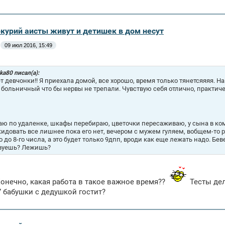
ркурий аисты живут и детишек в дом несут
09 июл 2016, 15:49
ka80 писал(а):
т девчонки!! Я приехала домой, все хорошо, время только тянетсяяяя. На
 больничный что бы нервы не трепали. Чувствую себя отлично, практиче
аю по удаленке, шкафы перебираю, цветочки пересаживаю, у сына в к
идовать все лишнее пока его нет, вечером с мужем гуляем, вобщем-то 
о до 8-го числа, а это будет только 9дпп, вроди как еще лежать надо. Бе
вуешь? Лежишь?
онечно, какая работа в такое важное время??
Тесты дел
 бабушки с дедушкой гостит?