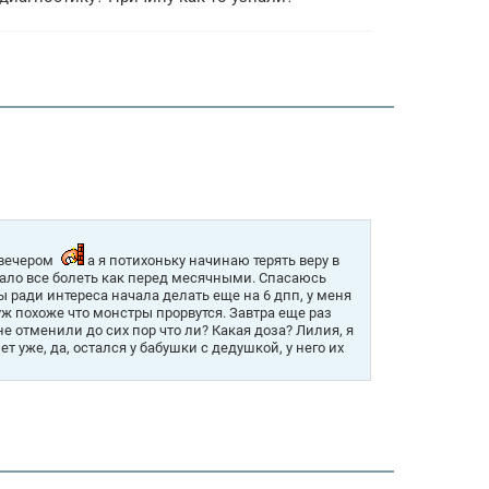
а вечером
а я потихоньку начинаю терять веру в
ачало все болеть как перед месячными. Спасаюсь
ы ради интереса начала делать еще на 6 дпп, у меня
 уж похоже что монстры прорвутся. Завтра еще раз
не отменили до сих пор что ли? Какая доза? Лилия, я
т уже, да, остался у бабушки с дедушкой, у него их