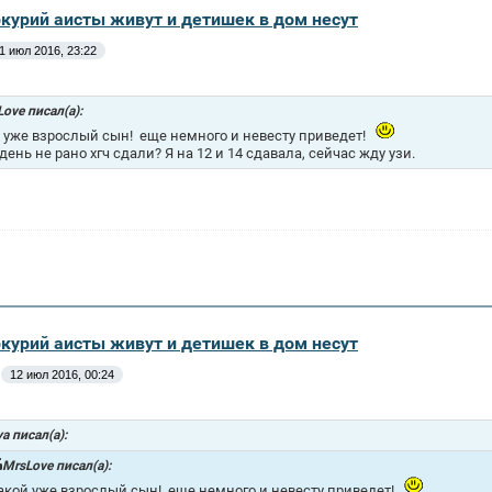
ркурий аисты живут и детишек в дом несут
1 июл 2016, 23:22
ove писал(а):
 уже взрослый сын!
еще немного и невесту приведет!
 день не рано хгч сдали? Я на 12 и 14 сдавала, сейчас жду узи.
ркурий аисты живут и детишек в дом несут
12 июл 2016, 00:24
a писал(а):
MrsLove писал(а):
акой уже взрослый сын!
еще немного и невесту приведет!