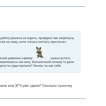
 работу решила не ходить, проверка там нагрянула,
ски не лежу, если только поспать приспичит,
омнате ревизию навожу
, нужно успеть
развлекаюсь как могу. Больничный почему то дали
верли,ты куда пропала? Лилия, ты как себя
али или ХГЧ уже сдали? Сколько сыночку