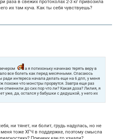
три раза в свежих протоколах 2-3 кг привозила
его их там куча. Как ты себя чувствуешь?
а вечером
а я потихоньку начинаю терять веру в
ачало все болеть как перед месячными. Спасаюсь
ы ради интереса начала делать еще на 6 дпп, у меня
 уж похоже что монстры прорвутся. Завтра еще раз
не отменили до сих пор что ли? Какая доза? Лилия, я
т уже, да, остался у бабушки с дедушкой, у него их
я, ни тянет, ни болит, грудь надулась, но не
у меня тоже ХГЧ в поддержке, поэтому смысла
диагностику? Причину как-то узнали?