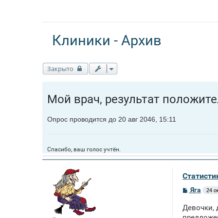
Клиники - Архив
Закрыто
Мой врач, результат положител
Опрос проводится до 20 авг 2046, 15:11
Спасибо, ваш голос учтён.
Статисти
С
Яга
24 о
о
о
Девочки, 
б
щ
предложен