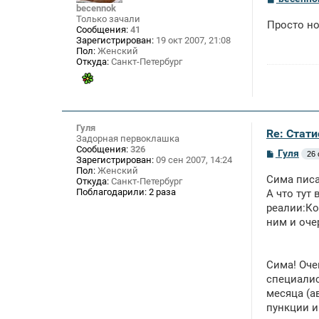
о
becennok
о
Только зачали
Просто но
б
Сообщения:
41
щ
Зарегистрирован:
19 окт 2007, 21:08
е
Пол:
Женский
н
Откуда:
Санкт-Петербург
и
е
Гуля
Re: Стат
Задорная первоклашка
Сообщения:
326
С
Гуля
26 
Зарегистрирован:
09 сен 2007, 14:24
о
Пол:
Женский
о
Сима писал
Откуда:
Санкт-Петербург
б
Поблагодарили:
2 раза
щ
А что тут 
е
реалии:Ко
н
ним и оче
и
е
Сима! Оче
специалис
месяца (а
пункции и