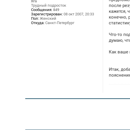
Яга
е
после рез
Трудный подросток
н
Сообщения:
849
кажется, 
и
Зарегистрирован:
08 окт 2007, 20:33
е
конечно, 
Пол:
Женский
статистик
Откуда:
Санкт-Петербург
Что-то по
думаю, чт
Как ваше 
Итак, доб
пояснения