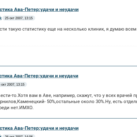
истика Ава-Петер:удачи и неудачи
k
25 окт 2007, 13:15
ти такую статистику еще на несколько клиник, я думаю всем 
истика Ава-Петер:удачи и неудачи
 окт 2007, 13:15
вести-то.Хотя вам в Аве, например, скажут, что у всех врачей
рнилов,Каменецкий- 50%,остальные около 30%.Ну, есть отдел
реди нет.ИМХО.
истика Ава-Петер:удачи и неудачи
k
26 окт 2007, 14:06