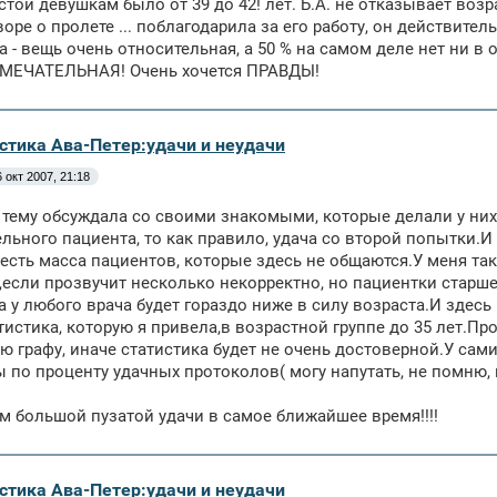
стой девушкам было от 39 до 42! лет. Б.А. не отказывает возр
воре о пролете ... поблагодарила за его работу, он действител
а - вещь очень относительная, а 50 % на самом деле нет ни 
АМЕЧАТЕЛЬНАЯ! Очень хочется ПРАВДЫ!
истика Ава-Петер:удачи и неудачи
 окт 2007, 21:18
ту тему обсуждала со своими знакомыми, которые делали у них
ельного пациента, то как правило, удача со второй попытки.И
 есть масса пациентов, которые здесь не общаются.У меня так
если прозвучит несколько некорректно, но пациентки старше 3
а у любого врача будет гораздо ниже в силу возраста.И здес
тистика, которую я привела,в возрастной группе до 35 лет.Про
ю графу, иначе статистика будет не очень достоверной.У сами
ы по проценту удачных протоколов( могу напутать, не помню, гд
 большой пузатой удачи в самое ближайшее время!!!!
истика Ава-Петер:удачи и неудачи