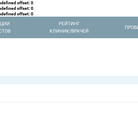
defined offset: 0
defined offset: 0
defined offset: 0
АЦИИ
РЕЙТИНГ
ПРОБ
СТОВ
КЛИНИК/ВРАЧЕЙ