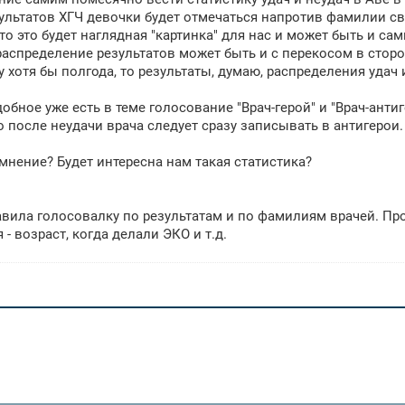
ультатов ХГЧ девочки будет отмечаться напротив фамилии сво
что это будет наглядная "картинка" для нас и может быть и са
распределение результатов может быть и с перекосом в сторон
у хотя бы полгода, то результаты, думаю, распределения удач
добное уже есть в теме голосование "Врач-герой" и "Врач-анти
о после неудачи врача следует сразу записывать в антигерои.
мнение? Будет интересна нам такая статистика?
авила голосовалку по результатам и по фамилиям врачей. Пр
 - возраст, когда делали ЭКО и т.д.