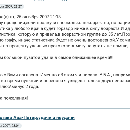
окт 2007, 21:27
(а) пт, 26 октября 2007 21:18
шу прощения,если прозвучит несколько некорректно, но пациен
стика у любого врача будет гораздо ниже в силу возраста.И 
тистика, которую я привела,в возрастной группе до 35 лет.Про
ю графу, иначе статистика будет не очень достоверной.У сами
ы по проценту удачных протоколов( могу напутать, не помню, гд
 большой пузатой удачи в самое ближайшее время!!!!
 с Вами согласна. Именно об этом я и писала. У Б.А., наприм
 во время пункции и переноса я увидела только двух невозр
плюс\минус 2 года.
а пожелания!
истика Ава-Петер:удачи и неудачи
кт 2007, 23:04