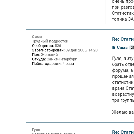
очень про
при разго
Статистик
топика З
Сима
Re: Стат
Трудный подросток
Сообщения:
526
С
Сима
26
Зарегистрирован:
09 дек 2005, 14:20
о
Пол:
Женский
о
Гуля, я э
Откуда:
Санкт-Петербург
б
Поблагодарили:
4 раза
щ
брать отд
е
форума, а
н
прощения,
и
е
статистик
врача.Ста
возрастну
три групп
Желаю вам
Гуля
Re: Стат