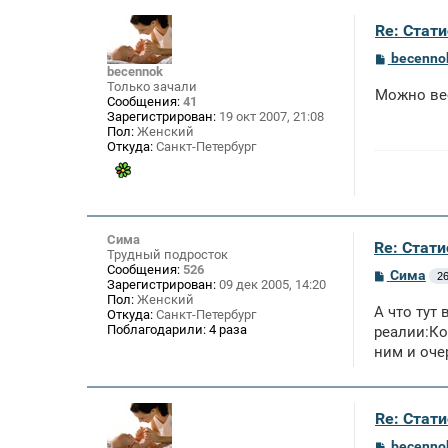
Re: Стат
С
becenno
о
becennok
о
Только зачали
Можно вес
б
Сообщения:
41
щ
Зарегистрирован:
19 окт 2007, 21:08
е
Пол:
Женский
н
Откуда:
Санкт-Петербург
и
е
Сима
Re: Стат
Трудный подросток
Сообщения:
526
С
Сима
26
Зарегистрирован:
09 дек 2005, 14:20
о
Пол:
Женский
о
А что тут 
Откуда:
Санкт-Петербург
б
Поблагодарили:
4 раза
щ
реалии:Ко
е
ним и оче
н
и
е
Re: Стат
С
becenno