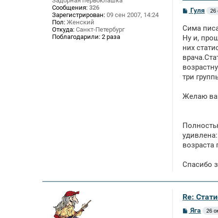
Задорная первоклашка
Сообщения:
326
С
Гуля
26 
Зарегистрирован:
09 сен 2007, 14:24
о
Пол:
Женский
о
Сима писал
Откуда:
Санкт-Петербург
б
Поблагодарили:
2 раза
щ
Ну и, про
е
них стати
н
врача.Ста
и
е
возрастну
три групп
Желаю вам
Полностью
удивлена:
возраста 
Спасибо з
Re: Стат
С
Яга
26 о
о