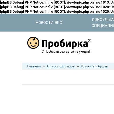
[phpBB Debug] PHP Notice
: in file
[ROOT]/viewtopic.php
on line
1013
:
Un
[phpBB Debug] PHP Notice
: in file
[ROOT]/viewtopic.php
on line
1020
:
Un
[phpBB Debug] PHP Notice
: in file
[ROOT]/viewtopic.php
on line
1020
:
Un
КОНСУЛЬТ
НОВОСТИ ЭКО
СПЕЦИАЛИ
Главная
››
Список форумов
››
Клиники - Архив