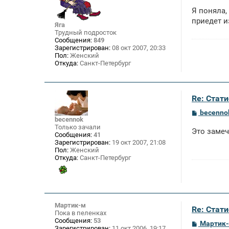
о
Я поняла,
б
щ
приедет и
Яга
е
Трудный подросток
н
Сообщения:
849
и
Зарегистрирован:
08 окт 2007, 20:33
е
Пол:
Женский
Откуда:
Санкт-Петербург
Re: Стат
С
becenno
о
becennok
о
Только зачали
Это замеч
б
Сообщения:
41
щ
Зарегистрирован:
19 окт 2007, 21:08
е
Пол:
Женский
н
Откуда:
Санкт-Петербург
и
е
Мартик-м
Re: Стат
Пока в пеленках
Сообщения:
53
С
Мартик
Зарегистрирован:
11 окт 2006, 19:17