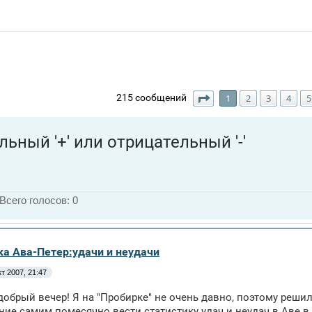
Страница
1
из
7
215 сообщений
1
2
3
4
5
ьный '+' или отрицательный '-'
Всего голосов:
0
ка Ава-Петер:удачи и неудачи
кт 2007, 21:47
добрый вечер! Я на "Пробирке" не очень давно, поэтому решил
ие самим помесячно вести статистику удач и неудач в Аве в 