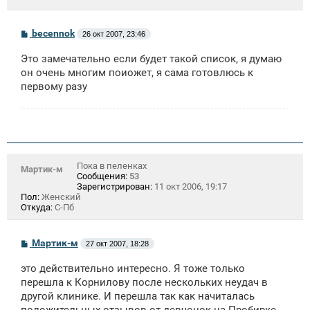
С
becennok
26 окт 2007, 23:46
о
о
Это замечательно если будет такой список, я думаю
б
щ
он очень многим поиожет, я сама готовлюсь к
е
первому разу
н
и
е
Пока в пеленках
Мартик-м
Сообщения:
53
Зарегистрирован:
11 окт 2006, 19:17
Пол:
Женский
Откуда:
С-Пб
С
Мартик-м
27 окт 2007, 18:28
о
о
это действительно интересно. Я тоже только
б
щ
перешла к Корнилову после нескольких неудач в
е
другой клинике. И перешла так как начиталась
н
положительных отзывов от девчонок на Пробирке.
и