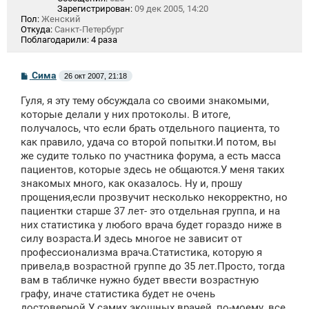
Зарегистрирован:
09 дек 2005, 14:20
Пол:
Женский
Откуда:
Санкт-Петербург
Поблагодарили:
4 раза
С
Сима
26 окт 2007, 21:18
о
о
Гуля, я эту тему обсуждала со своими знакомыми,
б
щ
которые делали у них протоколы. В итоге,
е
получалось, что если брать отдельного пациента, то
н
как правило, удача со второй попытки.И потом, вы
и
е
же судите только по участника форума, а есть масса
пациентов, которые здесь не общаются.У меня таких
знакомых много, как оказалось. Ну и, прошу
прощения,если прозвучит несколько некорректно, но
пациентки старше 37 лет- это отдельная группа, и на
них статистика у любого врача будет гораздо ниже в
силу возраста.И здесь многое не зависит от
профессионализма врача.Статистика, которую я
привела,в возрастной группе до 35 лет.Просто, тогда
вам в табличке нужно будет ввести возрастную
графу, иначе статистика будет не очень
достоверной.У самих экошных врачей, по-моему, все