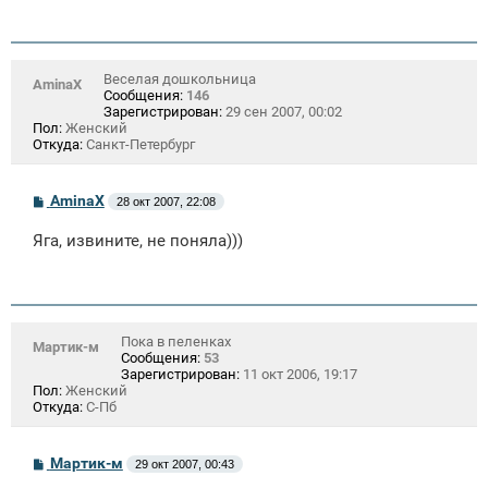
е
Веселая дошкольница
AminaX
Сообщения:
146
Зарегистрирован:
29 сен 2007, 00:02
Пол:
Женский
Откуда:
Санкт-Петербург
С
AminaX
28 окт 2007, 22:08
о
о
Яга, извините, не поняла)))
б
щ
е
н
и
е
Пока в пеленках
Мартик-м
Сообщения:
53
Зарегистрирован:
11 окт 2006, 19:17
Пол:
Женский
Откуда:
С-Пб
С
Мартик-м
29 окт 2007, 00:43
о