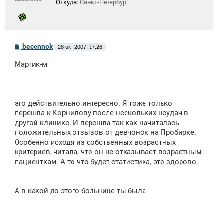
Откуда:
Санкт-Петербург
С
becennok
28 окт 2007, 17:26
о
о
Мартик-м
б
щ
е
н
и
е
это действительно интересно. Я тоже только
перешла к Корнилову после нескольких неудач в
другой клинике. И перешла так как начиталась
положительных отзывов от девчонок на Пробирке.
Особенно исходя из собственных возрастных
критериев, читала, что он не отказывает возрастным
пациенткам. А то что будет статистика, это здорово.
А в какой до этого больнице ты была