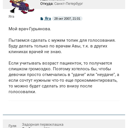
Откуда:
Санкт-Петербург
Яга
С
Яга
28 окт 2007, 21:01
о
о
Мой врач-Гурьянова.
б
щ
е
Пытаемся сделать с мужем топик для голосования.
н
Буду делать только по врачам Авы, т.к. в других
и
е
клиниках врачей не знаю.
Если учитывать возраст пациенток, то получается
слишком громоздко. Поэтому хотелось бы, чтобы
девочки просто отмечались в "удаче" или "неудаче", а
если сочтут нужным что-то еще прокомментировать,
то можно будет сделать это внизу после
голосовалки.
Задорная первоклашка
Гуля