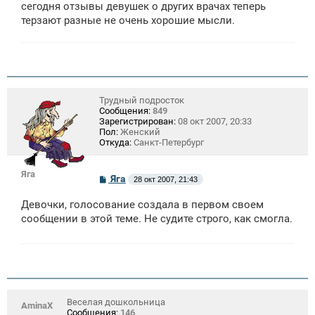
щ
сегодня отзывы девушек о других врачах теперь
е
терзают разные не очень хорошие мысли.
н
и
е
Трудный подросток
Сообщения:
849
Зарегистрирован:
08 окт 2007, 20:33
Пол:
Женский
Откуда:
Санкт-Петербург
Яга
С
Яга
28 окт 2007, 21:43
о
о
Девочки, голосование создала в первом своем
б
щ
сообщении в этой теме. Не судите строго, как смогла.
е
н
и
е
Веселая дошкольница
AminaX
Сообщения:
146