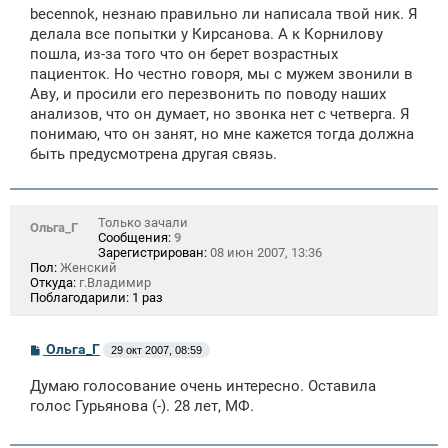
о
becennok, незнаю правильно ли написала твой ник. Я
б
щ
делала все попытки у Кирсанова. А к Корнилову
е
пошла, из-за того что он берет возрастных
н
пациенток. Но честно говоря, мы с мужем звонили в
и
е
Аву, и просили его перезвонить по поводу наших
анализов, что он думает, но звонка нет с четверга. Я
понимаю, что он занят, но мне кажется тогда должна
быть предусмотрена другая связь.
Только зачали
Ольга_Г
Сообщения:
9
Зарегистрирован:
08 июн 2007, 13:36
Пол:
Женский
Откуда:
г.Владимир
Поблагодарили:
1 раз
С
Ольга_Г
29 окт 2007, 08:59
о
о
Думаю голосование очень интересно. Оставила
б
щ
голос Гурьянова (-). 28 лет, МФ.
е
н
и