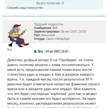
Всего голосов:
0
Спасибо, ваш голос учтён.
Трудный подросток
Сообщения:
849
Зарегистрирован:
08 окт 2007, 20:33
Пол:
Женский
Откуда:
Санкт-Петербург
Яга
С
Яга
24 окт 2007, 21:47
о
о
Девочки, добрый вечер! Я на "Пробирке" не очень
б
щ
давно, поэтому решила с вами посоветоваться. У
е
меня есть предложение самим помесячно вести
н
статистику удач и неудач в Аве в разрезе каждого
и
е
врача. Т.е. каждый месяц после результатов ХГЧ
девочки будет отмечаться напротив фамилии своего
врача или в разделе удач или неудач. Мне кажется,
что это будет наглядная "картинка" для нас и может
быть и самим врачам это будет интересно. За один
месяц, конечно, распределение результатов может