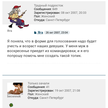
Трудный подросток
Сообщения:
849
Зарегистрирован:
08 окт 2007, 20:33
Пол:
Женский
Откуда:
Санкт-Петербург
Яга
С
Яга
26 окт 2007, 23:04
о
о
Я поняла, что в форме для голосования надо будет
б
щ
учесть и возраст наших девушек. У меня муж в
е
воскресенье приедет из командировки, и я его
н
попрошу помочь мне создать такой топик.
и
е
Только зачали
Сообщения:
41
Зарегистрирован:
19 окт 2007, 21:08
Пол:
Женский
becennok
Откуда:
Санкт-Петербург