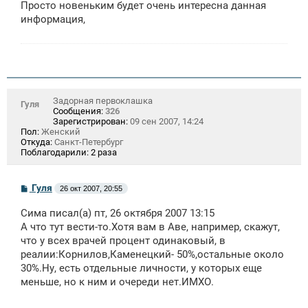
Просто новеньким будет очень интересна данная
б
щ
информация,
е
н
и
е
Задорная первоклашка
Гуля
Сообщения:
326
Зарегистрирован:
09 сен 2007, 14:24
Пол:
Женский
Откуда:
Санкт-Петербург
Поблагодарили:
2 раза
С
Гуля
26 окт 2007, 20:55
о
о
Сима писал(а) пт, 26 октября 2007 13:15
б
щ
А что тут вести-то.Хотя вам в Аве, например, скажут,
е
что у всех врачей процент одинаковый, в
н
реалии:Корнилов,Каменецкий- 50%,остальные около
и
е
30%.Ну, есть отдельные личности, у которых еще
меньше, но к ним и очереди нет.ИМХО.