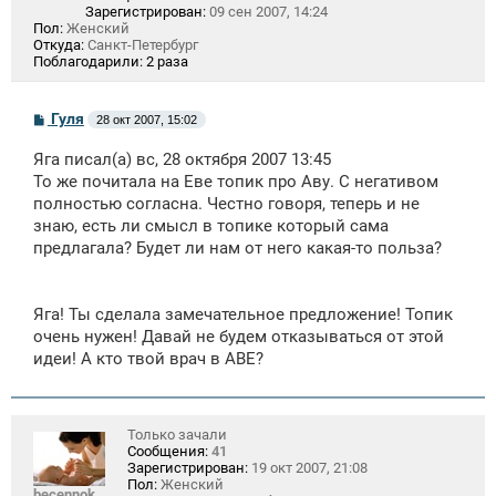
Зарегистрирован:
09 сен 2007, 14:24
Пол:
Женский
Откуда:
Санкт-Петербург
Поблагодарили:
2 раза
С
Гуля
28 окт 2007, 15:02
о
о
Яга писал(а) вс, 28 октября 2007 13:45
б
щ
То же почитала на Еве топик про Аву. С негативом
е
полностью согласна. Честно говоря, теперь и не
н
знаю, есть ли смысл в топике который сама
и
е
предлагала? Будет ли нам от него какая-то польза?
Яга! Ты сделала замечательное предложение! Топик
очень нужен! Давай не будем отказываться от этой
идеи! А кто твой врач в АВЕ?
Только зачали
Сообщения:
41
Зарегистрирован:
19 окт 2007, 21:08
Пол:
Женский
becennok