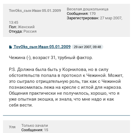
е
Веселая дошкольница
TovOks_сын Иван 05.01.2009
Сообщения:
170
Зарегистрирован:
27 мар 2007,
13:45
Пол:
Женский
Откуда:
Россия
С
TovOks_сын Иван 05.01.2009
29 окт 2007, 09:48
о
о
Чежина (-), возраст 31, трубный фактор.
б
щ
е
P.S. Должна была быть у Корнилова, но в силу
н
обстоятельств попала в протокол к Чежиной. Может,
и
е
это сыграло отрицательную роль, так как с Чежиной
познакомилась лежа на кресле с иглой для наркоза.
Общения практически не получилось, хорошо, что я
уже опытная экошка, и знала, что мне надо и как
себя вести.
Только зачали
Уля
Сообщения:
15