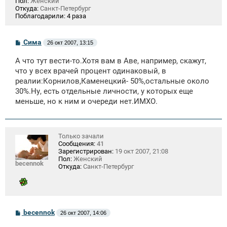
Пол:
Женский
Откуда:
Санкт-Петербург
Поблагодарили:
4 раза
С
Сима
26 окт 2007, 13:15
о
о
А что тут вести-то.Хотя вам в Аве, например, скажут,
б
щ
что у всех врачей процент одинаковый, в
е
реалии:Корнилов,Каменецкий- 50%,остальные около
н
30%.Ну, есть отдельные личности, у которых еще
и
е
меньше, но к ним и очереди нет.ИМХО.
Только зачали
Сообщения:
41
Зарегистрирован:
19 окт 2007, 21:08
Пол:
Женский
becennok
Откуда:
Санкт-Петербург
С
becennok
26 окт 2007, 14:06
о
о