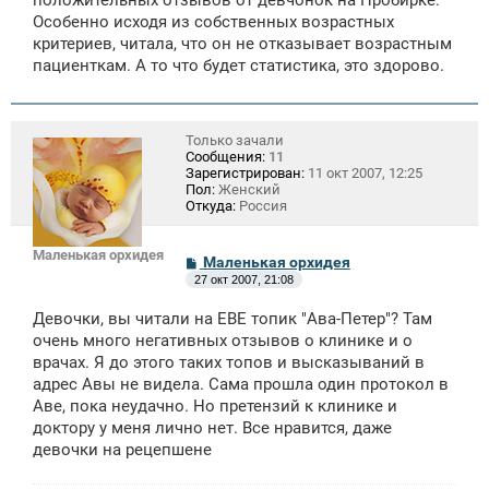
е
Особенно исходя из собственных возрастных
критериев, читала, что он не отказывает возрастным
пациенткам. А то что будет статистика, это здорово.
Только зачали
Сообщения:
11
Зарегистрирован:
11 окт 2007, 12:25
Пол:
Женский
Откуда:
Россия
Маленькая орхидея
С
Маленькая орхидея
о
27 окт 2007, 21:08
о
б
Девочки, вы читали на ЕВЕ топик "Ава-Петер"? Там
щ
е
очень много негативных отзывов о клинике и о
н
врачах. Я до этого таких топов и высказываний в
и
адрес Авы не видела. Сама прошла один протокол в
е
Аве, пока неудачно. Но претензий к клинике и
доктору у меня лично нет. Все нравится, даже
девочки на рецепшене