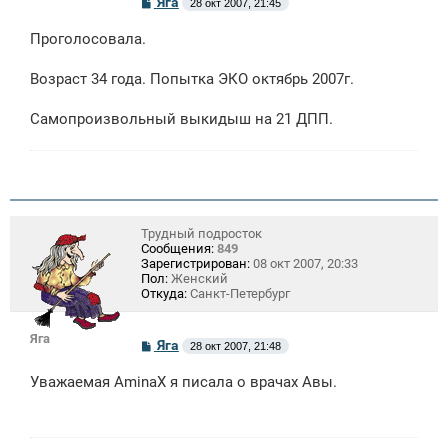
С
Яга
28 окт 2007, 21:45
о
о
Проголосовала.
б
щ
е
Возраст 34 года. Попытка ЭКО октябрь 2007г.
н
и
е
Самопроизвольный выкидыш на 21 ДПП.
Трудный подросток
Сообщения:
849
Зарегистрирован:
08 окт 2007, 20:33
Пол:
Женский
Откуда:
Санкт-Петербург
Яга
С
Яга
28 окт 2007, 21:48
о
о
Уважаемая AminaX я писала о врачах Авы.
б
щ
е
н
и