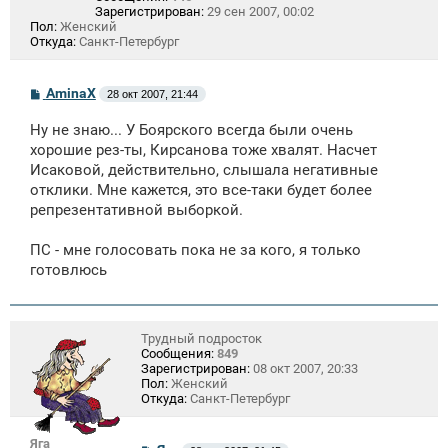
Зарегистрирован:
29 сен 2007, 00:02
Пол:
Женский
Откуда:
Санкт-Петербург
С
AminaX
28 окт 2007, 21:44
о
о
Ну не знаю... У Боярского всегда были очень
б
щ
хорошие рез-ты, Кирсанова тоже хвалят. Насчет
е
Исаковой, действительно, слышала негативные
н
отклики. Мне кажется, это все-таки будет более
и
е
репрезентативной выборкой.
ПС - мне голосовать пока не за кого, я только
готовлюсь
Трудный подросток
Сообщения:
849
Зарегистрирован:
08 окт 2007, 20:33
Пол:
Женский
Откуда:
Санкт-Петербург
Яга