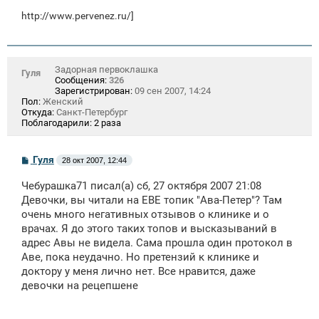
http://www.pervenez.ru/
]
Задорная первоклашка
Гуля
Сообщения:
326
Зарегистрирован:
09 сен 2007, 14:24
Пол:
Женский
Откуда:
Санкт-Петербург
Поблагодарили:
2 раза
С
Гуля
28 окт 2007, 12:44
о
о
Чебурашка71 писал(а) сб, 27 октября 2007 21:08
б
щ
Девочки, вы читали на ЕВЕ топик "Ава-Петер"? Там
е
очень много негативных отзывов о клинике и о
н
врачах. Я до этого таких топов и высказываний в
и
е
адрес Авы не видела. Сама прошла один протокол в
Аве, пока неудачно. Но претензий к клинике и
доктору у меня лично нет. Все нравится, даже
девочки на рецепшене