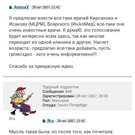
С
AminaX
28 окт 2007, 21:42
о
о
Я предлагаю внести все-таки врачей Кирсанова и
б
щ
Исакову (МЦРМ), Боярского (ИнАлМед), все-таки они
е
очень известные врачи. Я думаЮ. это голосование
н
будет интересно всем здесь, так как многие
и
е
переходят из одной клиники в другую. Насчет
возраста - предлагаю все-таки добавить, пусть
громоздко - зато очень информативно!!!
Спасибо за прекрасную идею.
Трудный подросток
Сообщения:
849
Зарегистрирован:
08 окт 2007, 20:33
Пол:
Женский
Откуда:
Санкт-Петербург
Яга
С
Яга
28 окт 2007, 21:42
о
о
Мысль такая была, но после того, как почитала
б