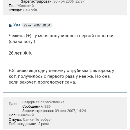
Зарегистрирован:
30 ноя 2006, 22:37
Пол:
Женский
Откуда:
Лен.обл.
С
Уля
29 окт 2007, 10:34
о
о
Чежина (+) - у меня получилось с первой попытки
б
щ
(слава Богу!)
е
н
26 лет, ЖФ.
и
е
P.S. знаю еще одну девочку с трубным фактором, у
кот. получилось с первого раза у нее же. Но она,
если захочет, проголосует сама.
Задорная первоклашка
Гуля
Сообщения:
326
Зарегистрирован:
09 сен 2007, 14:24
Пол:
Женский
Откуда:
Санкт-Петербург
Поблагодарили:
2 раза