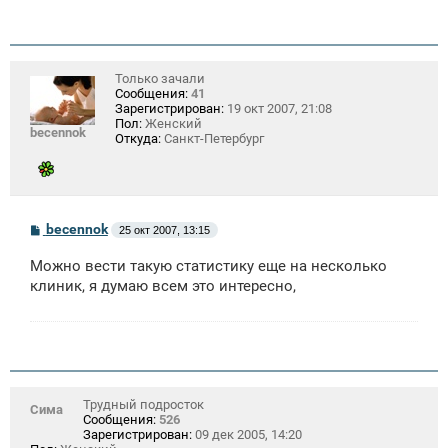
Только зачали
Сообщения:
41
Зарегистрирован:
19 окт 2007, 21:08
Пол:
Женский
becennok
Откуда:
Санкт-Петербург
С
becennok
25 окт 2007, 13:15
о
о
Можно вести такую статистику еще на несколько
б
щ
клиник, я думаю всем это интересно,
е
н
и
е
Трудный подросток
Сима
Сообщения:
526
Зарегистрирован:
09 дек 2005, 14:20