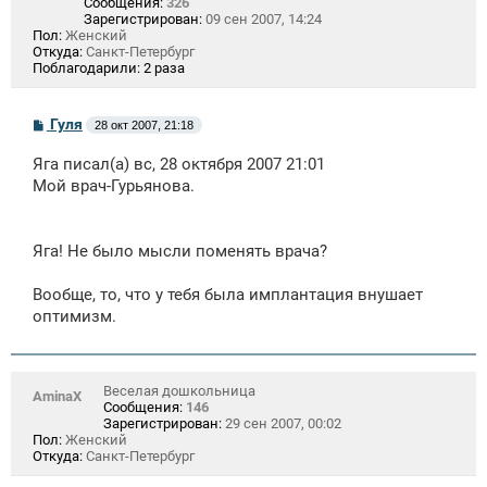
Сообщения:
326
Зарегистрирован:
09 сен 2007, 14:24
Пол:
Женский
Откуда:
Санкт-Петербург
Поблагодарили:
2 раза
С
Гуля
28 окт 2007, 21:18
о
о
Яга писал(а) вс, 28 октября 2007 21:01
б
щ
Мой врач-Гурьянова.
е
н
и
е
Яга! Не было мысли поменять врача?
Вообще, то, что у тебя была имплантация внушает
оптимизм.
Веселая дошкольница
AminaX
Сообщения:
146
Зарегистрирован:
29 сен 2007, 00:02
Пол:
Женский
Откуда:
Санкт-Петербург