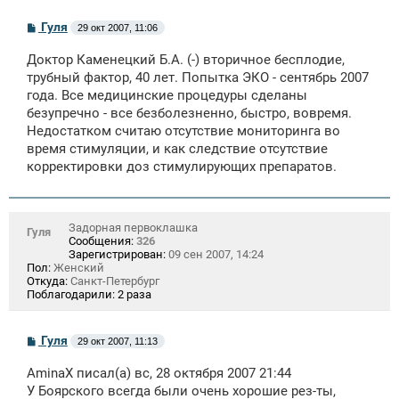
С
Гуля
29 окт 2007, 11:06
о
о
Доктор Каменецкий Б.А. (-) вторичное бесплодие,
б
щ
трубный фактор, 40 лет. Попытка ЭКО - сентябрь 2007
е
года. Все медицинские процедуры сделаны
н
безупречно - все безболезненно, быстро, вовремя.
и
е
Недостатком считаю отсутствие мониторинга во
время стимуляции, и как следствие отсутствие
корректировки доз стимулирующих препаратов.
Задорная первоклашка
Гуля
Сообщения:
326
Зарегистрирован:
09 сен 2007, 14:24
Пол:
Женский
Откуда:
Санкт-Петербург
Поблагодарили:
2 раза
С
Гуля
29 окт 2007, 11:13
о
о
AminaX писал(а) вс, 28 октября 2007 21:44
б
щ
У Боярского всегда были очень хорошие рез-ты,