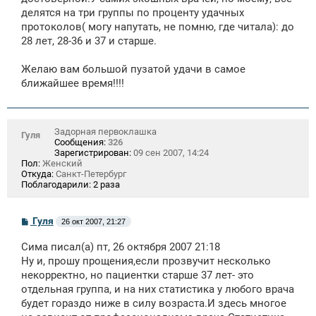
делятся на три группы по проценту удачных
протоколов( могу напутать, не помню, где читала): до
28 лет, 28-36 и 37 и старше.
Желаю вам большой пузатой удачи в самое
ближайшее время!!!!
Задорная первоклашка
Гуля
Сообщения:
326
Зарегистрирован:
09 сен 2007, 14:24
Пол:
Женский
Откуда:
Санкт-Петербург
Поблагодарили:
2 раза
С
Гуля
26 окт 2007, 21:27
о
о
Сима писал(а) пт, 26 октября 2007 21:18
б
щ
Ну и, прошу прощения,если прозвучит несколько
е
некорректно, но пациентки старше 37 лет- это
н
отдельная группа, и на них статистика у любого врача
и
е
будет гораздо ниже в силу возраста.И здесь многое