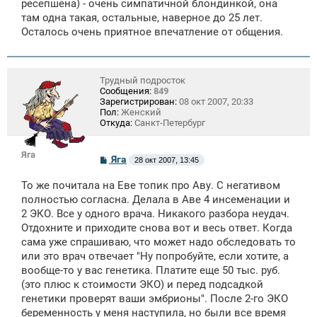
ресепшена) - очень симпатичной блондинкой, она
там одна такая, остальные, наверное до 25 лет.
Осталось очень приятное впечатление от общения.
Трудный подросток
Сообщения:
849
Зарегистрирован:
08 окт 2007, 20:33
Пол:
Женский
Откуда:
Санкт-Петербург
Яга
С
Яга
28 окт 2007, 13:45
о
о
То же почитала на Еве топик про Аву. С негативом
б
щ
полностью согласна. Делала в Аве 4 инсеменации и
е
2 ЭКО. Все у одного врача. Никакого разбора неудач.
н
Отдохните и приходите снова вот и весь ответ. Когда
и
е
сама уже спрашиваю, что может надо обследовать то
или это врач отвечает "Ну попробуйте, если хотите, а
вообще-то у вас генетика. Платите еще 50 тыс. руб.
(это плюс к стоимости ЭКО) и перед подсадкой
генетики проверят ваши эмбрионы". После 2-го ЭКО
беременность у меня наступила, но были все время