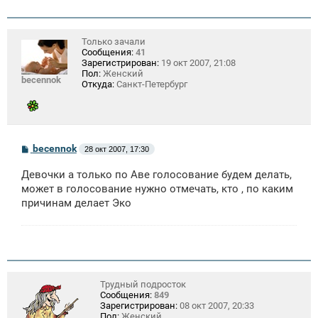
Только зачали
Сообщения:
41
Зарегистрирован:
19 окт 2007, 21:08
Пол:
Женский
becennok
Откуда:
Санкт-Петербург
С
becennok
28 окт 2007, 17:30
о
о
Девочки а только по Аве голосование будем делать,
б
щ
может в голосование нужно отмечать, кто , по каким
е
причинам делает Эко
н
и
е
Трудный подросток
Сообщения:
849
Зарегистрирован:
08 окт 2007, 20:33
Пол:
Женский