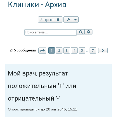
Клиники - Архив
Закрыто
Поиск
Расширенный п
Страница
1
из
7
215 сообщений
1
2
3
4
5
…
7
След.
Мой врач, результат
положительный '+' или
отрицательный '-'
Опрос проводится до 20 авг 2046, 15:11