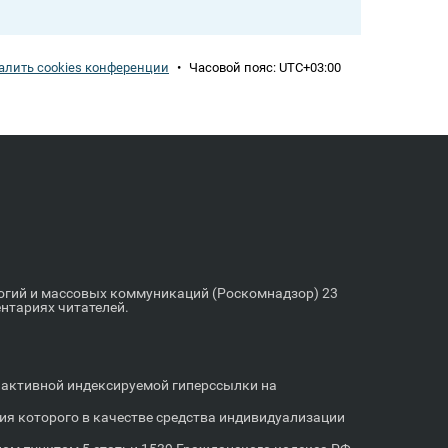
алить cookies конференции
•
Часовой пояс:
UTC+03:00
логий и массовых коммуникаций (Роскомнадзор) 23
ентариях читателей.
м активной индексируемой гиперссылки на
я которого в качестве средства индивидуализации