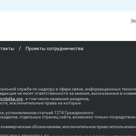
Уд
/
нтакты
Проекты сотрудничества
ральной службе по надзору в сфере связи, информационных техно
Редакция не несет ответственности за мнения, высказанные в комм
robirka.org
, в том числе названия разделов,
ости, исключительные права на которые
е, установленном статьей 1274 Гражданского
 разделов, отдельных страниц сайта, возможно только посредство
оммерческим обозначением, исключительное право использовани