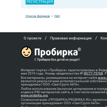
РЕГИСТРАЦИЯ
Список форумов
•
FAQ
/
/
О проекте
Правовая информация
Ко
Интернет-портал «Пробирка» зарегистрирован в Феде
мая 2019 года. Номер свидетельства №
ФС77-75768
. 
Все материалы, размещенные на интернет-сайте
www.p
являются результатами интеллектуальной собственн
принадлежат ООО «СвитГрупп АйТи».
Любое использование (включая цитирование в порядк
кодекса РФ) материалов сайта, в том числе названий
www.probirka.org
.
Словосочетание «ПРОБИРКА/PROBIRKA.RU» является к
организации принадлежит ООО «СвитГрупп АйТи».