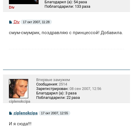
Благодарил (а):
54 раза
Поблагодарили:
133 раза
Div
С
Div
17 окт 2007, 11:28
о
о
смум-смумрик, поздравляю с принцессой! Добавила.
б
щ
е
н
и
е
Впервые замужем
Сообщения:
2514
Зарегистрирован:
08 сен 2007, 12:56
Благодарил (а):
3 раза
Поблагодарили:
22 раза
ciplenokcipa
С
ciplenokcipa
17 окт 2007, 12:55
о
о
И я сюда!!!
б
щ
е