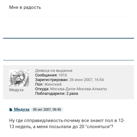
н
Мне в радость
и
е
Девица на выданье
Сообщения:
1012
Зарегистрирован:
26 июн 2007, 16:54
Пол:
Женский
Откуда:
Москва-Дели-Москва-Алматы
Медуза
Поблагодарили:
2 раза
С
Медуза
05 окт 2007, 09:45
о
о
Ну где спправедливость-почему все знают пол в 12-
б
щ
13 недель, а меня посылали до 20 "слоняться"?
е
н