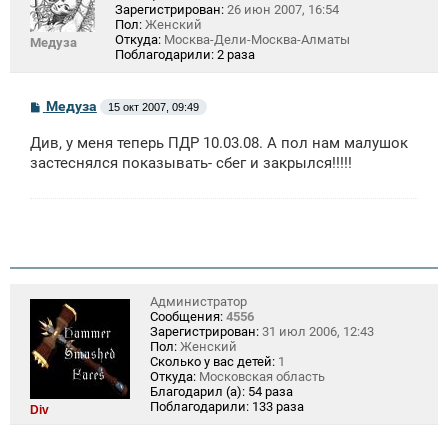
Зарегистрирован:
26 июн 2007, 16:54
Пол:
Женский
Откуда:
Москва-Дели-Москва-Алматы
Медуза
Поблагодарили:
2 раза
С
Медуза
15 окт 2007, 09:49
о
о
Див, у меня теперь ПДР 10.03.08. А пол нам малушок
б
щ
застеснялся показывать- сбег и закрылся!!!!!
е
н
и
е
Администратор
Сообщения:
4556
Зарегистрирован:
31 июл 2006, 12:43
Пол:
Женский
Сколько у вас детей:
1
Откуда:
Московская область
Благодарил (а):
54 раза
Поблагодарили:
133 раза
Div