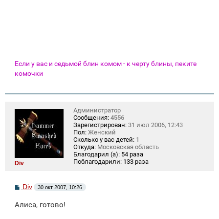
Если у вас и седьмой блин комом - к черту блины, пеките
комочки
Администратор
Сообщения:
4556
Зарегистрирован:
31 июл 2006, 12:43
Пол:
Женский
Сколько у вас детей:
1
Откуда:
Московская область
Благодарил (а):
54 раза
Поблагодарили:
133 раза
Div
С
Div
30 окт 2007, 10:26
о
о
Алиса, готово!
б
щ