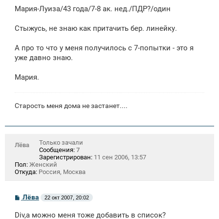
е
Мария-Луиза/43 года/7-8 ак. нед./ПДР?/один
Стыжусь, не знаю как притачить бер. линейку.
А про то что у меня получилось с 7-попытки - это я
уже давно знаю.
Мария.
Старость меня дома не застанет....
Только зачали
Лёва
Сообщения:
7
Зарегистрирован:
11 сен 2006, 13:57
Пол:
Женский
Откуда:
Россия, Москва
С
Лёва
22 окт 2007, 20:02
о
о
Div,а можно меня тоже добавить в список?
б