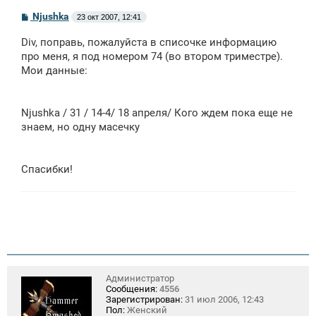
С
Njushka
23 окт 2007, 12:41
о
о
Div, поправь, пожалуйста в списочке информацию
б
щ
про меня, я под номером 74 (во втором триместре).
е
Мои данные:
н
и
е
Njushka / 31 / 14-4/ 18 апреля/ Кого ждем пока еще не
знаем, но одну масечку
Спасибки!
Администратор
Сообщения:
4556
Зарегистрирован:
31 июл 2006, 12:43
Пол:
Женский