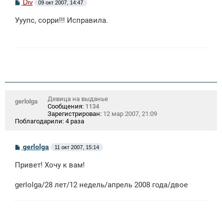
С
Div
09 окт 2007, 14:47
о
о
Ууупс, сорри!!! Исправила.
б
щ
е
н
и
е
Девица на выданье
gerlolga
Сообщения:
1134
Зарегистрирован:
12 мар 2007, 21:09
Поблагодарили:
4 раза
С
gerlolga
11 окт 2007, 15:14
о
о
Привет! Хочу к вам!
б
щ
е
gerlolga/28 лет/12 недель/апрель 2008 года/двое
н
и
е