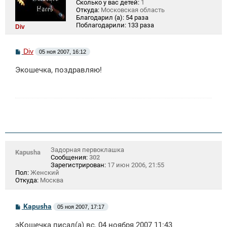
Сколько у вас детей:
1
Откуда:
Московская область
Благодарил (а):
54 раза
Поблагодарили:
133 раза
Div
С
Div
05 ноя 2007, 16:12
о
о
Экошечка, поздравляю!
б
щ
е
н
и
е
Задорная первоклашка
Kapusha
Сообщения:
302
Зарегистрирован:
17 июн 2006, 21:55
Пол:
Женский
Откуда:
Москва
С
Kapusha
05 ноя 2007, 17:17
о
о
эКошечка писал(а) вс, 04 ноября 2007 11:43
б