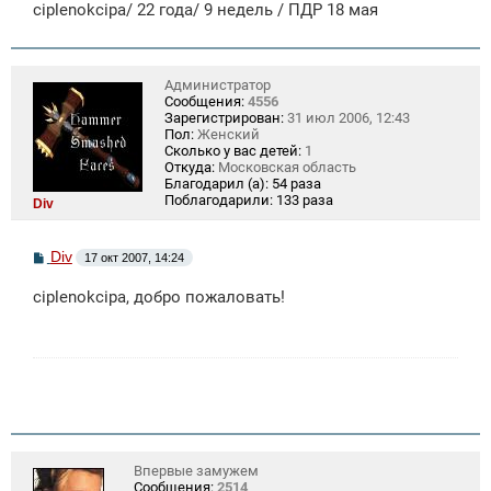
ciplenokcipa/ 22 года/ 9 недель / ПДР 18 мая
н
и
е
Администратор
Сообщения:
4556
Зарегистрирован:
31 июл 2006, 12:43
Пол:
Женский
Сколько у вас детей:
1
Откуда:
Московская область
Благодарил (а):
54 раза
Поблагодарили:
133 раза
Div
С
Div
17 окт 2007, 14:24
о
о
ciplenokcipa, добро пожаловать!
б
щ
е
н
и
е
Впервые замужем
Сообщения:
2514