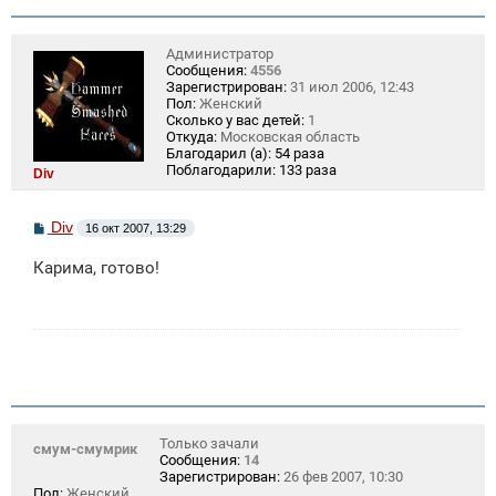
н
и
е
Администратор
Сообщения:
4556
Зарегистрирован:
31 июл 2006, 12:43
Пол:
Женский
Сколько у вас детей:
1
Откуда:
Московская область
Благодарил (а):
54 раза
Поблагодарили:
133 раза
Div
С
Div
16 окт 2007, 13:29
о
о
Карима, готово!
б
щ
е
н
и
е
Только зачали
смум-смумрик
Сообщения:
14
Зарегистрирован:
26 фев 2007, 10:30
Пол:
Женский