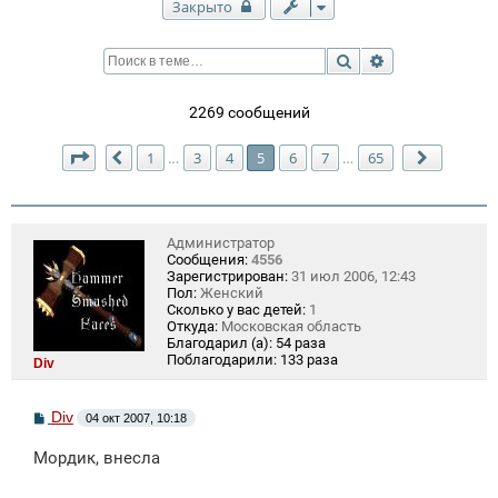
Закрыто
Поиск
Расширенный п
2269 сообщений
Страница
5
из
65
1
3
4
5
6
7
65
…
…
Пред.
След.
Администратор
Сообщения:
4556
Зарегистрирован:
31 июл 2006, 12:43
Пол:
Женский
Сколько у вас детей:
1
Откуда:
Московская область
Благодарил (а):
54 раза
Поблагодарили:
133 раза
Div
С
Div
04 окт 2007, 10:18
о
о
Мордик, внесла
б
щ
е