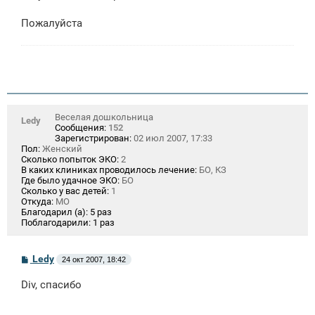
щ
е
Пожалуйста
н
и
е
Веселая дошкольница
Ledy
Сообщения:
152
Зарегистрирован:
02 июл 2007, 17:33
Пол:
Женский
Сколько попыток ЭКО:
2
В каких клиниках проводилось лечение:
БО, КЗ
Где было удачное ЭКО:
БО
Сколько у вас детей:
1
Откуда:
МО
Благодарил (а):
5 раз
Поблагодарили:
1 раз
С
Ledy
24 окт 2007, 18:42
о
о
Div, спасибо
б
щ
е