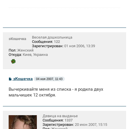
е
н
и
е
Веселая дошкольница
эКошечка
Сообщения:
122
Зарегистрирован:
01 ноя 2006, 13:39
Пол:
Женский
Откуда:
Киев, Украина
С
эКошечка
04 ноя 2007, 11:43
о
о
Вычеркивайте меня из списка - я родила двух
б
щ
мальчишек 12 октября.
е
н
и
е
Девица на выданье
Сообщения:
1337
Зарегистрирован:
20 июн 2007, 15:15
Пол:
Женский