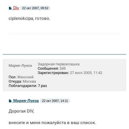
С
Div
22 окт 2007, 09:52
о
о
ciplenokcipa, готово.
б
щ
е
н
и
е
Задорная первоклашка
Мария-Луиза
Сообщения:
245
Зарегистрирован:
27 июл 2005, 11:42
Пол:
Женский
Откуда:
Москва
Поблагодарили:
7 раз
С
Мария-Луиза
22 окт 2007, 14:11
о
о
Дорогая DIV,
б
щ
е
внесите и меня пожалуйста в ваш список.
н
и