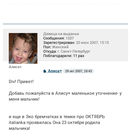
н
и
е
Девица на выданье
Сообщения:
1337
Зарегистрирован:
20 июн 2007, 15:15
Пол:
Женский
Откуда:
г. Санкт-Петербург
Поблагодарили:
11 раз
Алиса+
С
Алиса+
29 окт 2007, 19:43
о
о
Div! Привет!
б
щ
е
Добавь пожалуйста в Алису+ маленькое уточнение- у
н
меня мальчик!
и
е
и еще в Эко бремчатках в темке про ОКТЯБРЬ
italianka проявилась Она 23 октября родила
мальчика!