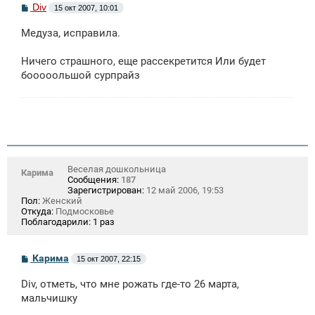
С
Div
15 окт 2007, 10:01
о
о
Медуза, исправила.
б
щ
е
Ничего страшного, еще рассекретится Или будет
н
бооооольшой сурпрайз
и
е
Веселая дошкольница
Карима
Сообщения:
187
Зарегистрирован:
12 май 2006, 19:53
Пол:
Женский
Откуда:
Подмосковье
Поблагодарили:
1 раз
С
Карима
15 окт 2007, 22:15
о
о
Div, отметь, что мне рожать где-то 26 марта,
б
щ
мальчишку
е