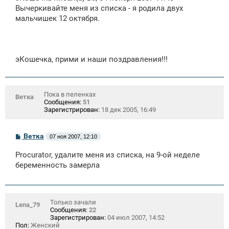
щ
Вычеркивайте меня из списка - я родила двух
е
мальчишек 12 октября.
н
и
е
эКошечка, прими и наши поздравления!!!
Пока в пеленках
Ветка
Сообщения:
51
Зарегистрирован:
18 дек 2005, 16:49
С
Ветка
07 ноя 2007, 12:10
о
о
Procurator, удалите меня из списка, на 9-ой неделе
б
щ
беременность замерла
е
н
и
е
Только зачали
Lena_79
Сообщения:
22
Зарегистрирован:
04 июл 2007, 14:52
Пол:
Женский