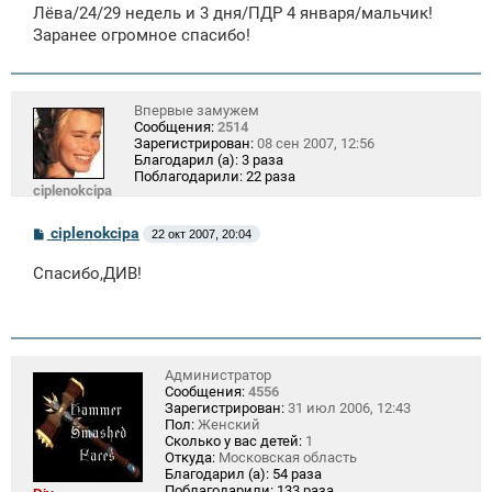
щ
Лёва/24/29 недель и 3 дня/ПДР 4 января/мальчик!
е
Заранее огромное спасибо!
н
и
е
Впервые замужем
Сообщения:
2514
Зарегистрирован:
08 сен 2007, 12:56
Благодарил (а):
3 раза
Поблагодарили:
22 раза
ciplenokcipa
С
ciplenokcipa
22 окт 2007, 20:04
о
о
Спасибо,ДИВ!
б
щ
е
н
и
е
Администратор
Сообщения:
4556
Зарегистрирован:
31 июл 2006, 12:43
Пол:
Женский
Сколько у вас детей:
1
Откуда:
Московская область
Благодарил (а):
54 раза
Поблагодарили:
133 раза