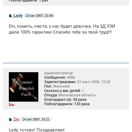
Поблагодарили:
1 раз
С
Ledy
23 окт 2007, 21:09
о
о
Div, пометь, пжста, у нас будет девочка. На 3Д УЗИ
б
щ
дали 100% гарантию Спасибо тебе за твой труд!!!
е
н
и
е
Администратор
Сообщения:
4556
Зарегистрирован:
31 июл 2006, 12:43
Пол:
Женский
Сколько у вас детей:
1
Откуда:
Московская область
Благодарил (а):
54 раза
Поблагодарили:
133 раза
Div
С
Div
24 окт 2007, 15:11
о
о
Ledy, готово! Поздравляю!
б