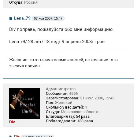
Откуда:
Россия
С
Lena_79
07 ноя 2007, 15:47
о
о
Div поправь, пожалуйста обо мне информацию.
б
щ
е
Lena 79/ 28 лет/ 18 нед/ 9 апреля 2008/ трое
н
и
е
Желание - это тысяча возможностей, не желание - это
тысяча причин.
Администратор
Сообщения:
4556
Зарегистрирован:
31 июл 2006, 12:43
Пол:
Женский
Сколько у вас детей:
1
Откуда:
Московская область
Благодарил (а):
54 раза
Поблагодарили:
133 раза
Div
С
Div