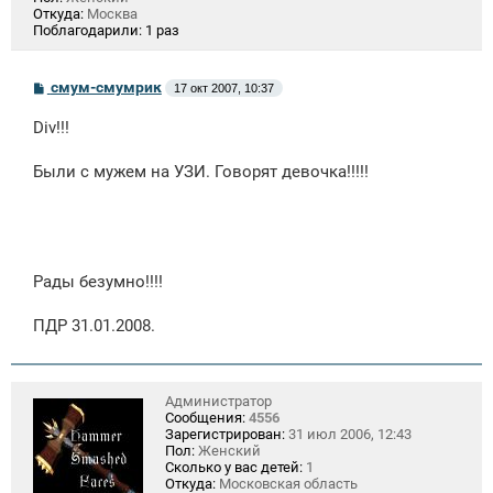
Откуда:
Москва
Поблагодарили:
1 раз
С
смум-смумрик
17 окт 2007, 10:37
о
о
Div!!!
б
щ
е
Были с мужем на УЗИ. Говорят девочка!!!!!
н
и
е
Рады безумно!!!!
ПДР 31.01.2008.
Администратор
Сообщения:
4556
Зарегистрирован:
31 июл 2006, 12:43
Пол:
Женский
Сколько у вас детей:
1
Откуда:
Московская область