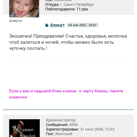
Откуда:
г. Санкт-Петербург
Поблагодарили:
11 раз
Алиса+
С
Алиса+
04 ноя 2007, 19:07
о
о
Экошечка! Пряздравлям! Счастья, здоровья, молочка
б
щ
чтоб залиться и ночей, чтобы можно было хоть
е
чуточку поспать !
н
и
е
Если у вас и седьмой блин комом - к черту блины, пеките
комочки
Администратор
Сообщения:
4556
Зарегистрирован:
31 июл 2006, 12:43
Пол:
Женский