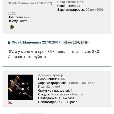
Пока в пеленках
OlgaK(Машенька 22.10.2007)
Сообщения:
94
Зарегистрирован:
09 ноя 2006,
05:32
Пол:
Женский
Откуда:
Китай
С
OlgaK(Машенька 22.10.2007)
09 окт 2007, 13:59
о
о
DIV, а у меня что срок 35,3 недель стоит, а уже 37,3.
б
щ
Исправь пожалуйста
е
н
и
е
Администратор
Сообщения:
4556
Зарегистрирован:
31 июл 2006, 12:43
Пол:
Женский
Сколько у вас детей:
1
Откуда:
Московская область
Благодарил (а):
54 раза
Поблагодарили:
133 раза
Div