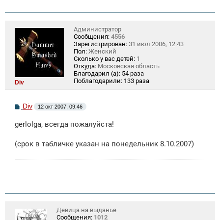
Администратор
Сообщения:
4556
Зарегистрирован:
31 июл 2006, 12:43
Пол:
Женский
Сколько у вас детей:
1
Откуда:
Московская область
Благодарил (а):
54 раза
Поблагодарили:
133 раза
Div
С
Div
12 окт 2007, 09:46
о
о
gerlolga, всегда пожалуйста!
б
щ
е
(срок в табличке указан на понедельник 8.10.2007)
н
и
е
Девица на выданье
Сообщения:
1012