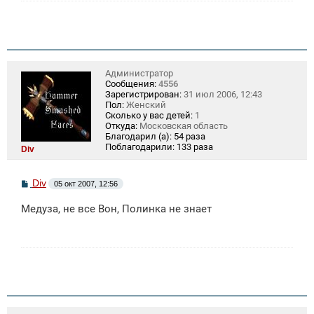
и
е
Администратор
Сообщения:
4556
Зарегистрирован:
31 июл 2006, 12:43
Пол:
Женский
Сколько у вас детей:
1
Откуда:
Московская область
Благодарил (а):
54 раза
Поблагодарили:
133 раза
Div
С
Div
05 окт 2007, 12:56
о
о
Медуза, не все Вон, Полинка не знает
б
щ
е
н
и
е