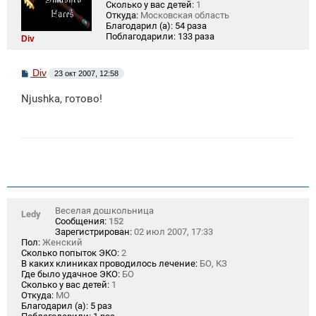
Сколько у вас детей:
1
Откуда:
Московская область
Благодарил (а):
54 раза
Поблагодарили:
133 раза
Div
С
Div
23 окт 2007, 12:58
о
о
Njushka, готово!
б
щ
е
н
и
е
Веселая дошкольница
Ledy
Сообщения:
152
Зарегистрирован:
02 июл 2007, 17:33
Пол:
Женский
Сколько попыток ЭКО:
2
В каких клиниках проводилось лечение:
БО, КЗ
Где было удачное ЭКО:
БО
Сколько у вас детей:
1
Откуда:
МО
Благодарил (а):
5 раз