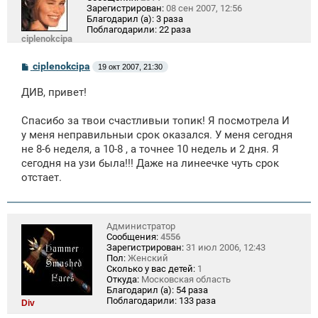
Зарегистрирован:
08 сен 2007, 12:56
Благодарил (а):
3 раза
Поблагодарили:
22 раза
ciplenokcipa
С
ciplenokcipa
19 окт 2007, 21:30
о
о
ДИВ, привет!
б
щ
е
Спасибо за твои счастливыи топик! Я посмотрела И
н
у меня неправильныи срок оказался. У меня сегодня
и
е
не 8-6 неделя, а 10-8 , а точнее 10 недель и 2 дня. Я
сегодня на узи была!!! Даже на линеечке чуть срок
отстает.
Администратор
Сообщения:
4556
Зарегистрирован:
31 июл 2006, 12:43
Пол:
Женский
Сколько у вас детей:
1
Откуда:
Московская область
Благодарил (а):
54 раза
Поблагодарили:
133 раза
Div