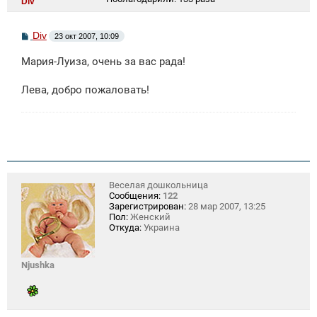
Div
С
Div
23 окт 2007, 10:09
о
о
Мария-Луиза, очень за вас рада!
б
щ
е
Лева, добро пожаловать!
н
и
е
Веселая дошкольница
Сообщения:
122
Зарегистрирован:
28 мар 2007, 13:25
Пол:
Женский
Откуда:
Украина
Njushka