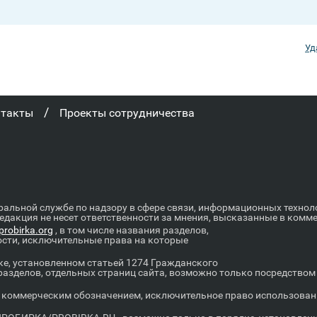
Уд
/
нтакты
Проекты сотрудничества
ральной службе по надзору в сфере связи, информационных техно
Редакция не несет ответственности за мнения, высказанные в комм
robirka.org
, в том числе названия разделов,
ости, исключительные права на которые
е, установленном статьей 1274 Гражданского
 разделов, отдельных страниц сайта, возможно только посредство
оммерческим обозначением, исключительное право использовани