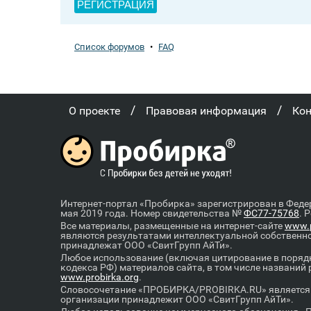
РЕГИСТРАЦИЯ
Список форумов
•
FAQ
/
/
О проекте
Правовая информация
Ко
Интернет-портал «Пробирка» зарегистрирован в Феде
мая 2019 года. Номер свидетельства №
ФС77-75768
. 
Все материалы, размещенные на интернет-сайте
www.p
являются результатами интеллектуальной собственн
принадлежат ООО «СвитГрупп АйТи».
Любое использование (включая цитирование в порядк
кодекса РФ) материалов сайта, в том числе названий
www.probirka.org
.
Словосочетание «ПРОБИРКА/PROBIRKA.RU» является к
организации принадлежит ООО «СвитГрупп АйТи».