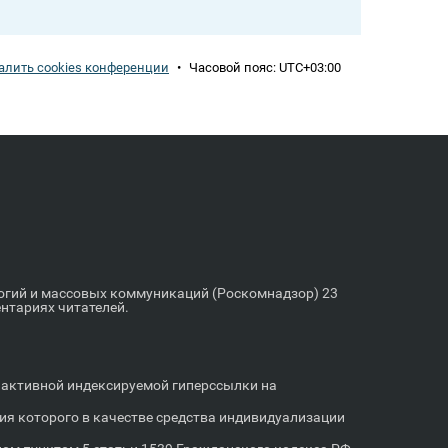
алить cookies конференции
•
Часовой пояс:
UTC+03:00
логий и массовых коммуникаций (Роскомнадзор) 23
ентариях читателей.
м активной индексируемой гиперссылки на
я которого в качестве средства индивидуализации