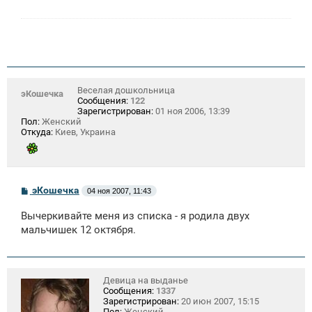
е
н
и
е
Веселая дошкольница
эКошечка
Сообщения:
122
Зарегистрирован:
01 ноя 2006, 13:39
Пол:
Женский
Откуда:
Киев, Украина
С
эКошечка
04 ноя 2007, 11:43
о
о
Вычеркивайте меня из списка - я родила двух
б
щ
мальчишек 12 октября.
е
н
и
е
Девица на выданье
Сообщения:
1337
Зарегистрирован:
20 июн 2007, 15:15
Пол:
Женский