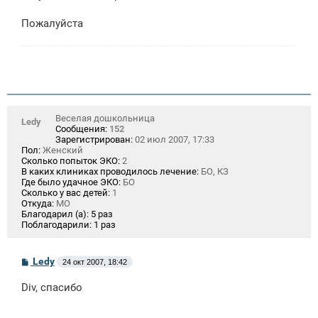
щ
е
Пожалуйста
н
и
е
Веселая дошкольница
Ledy
Сообщения:
152
Зарегистрирован:
02 июл 2007, 17:33
Пол:
Женский
Сколько попыток ЭКО:
2
В каких клиниках проводилось лечение:
БО, КЗ
Где было удачное ЭКО:
БО
Сколько у вас детей:
1
Откуда:
МО
Благодарил (а):
5 раз
Поблагодарили:
1 раз
С
Ledy
24 окт 2007, 18:42
о
о
Div, спасибо
б
щ
е