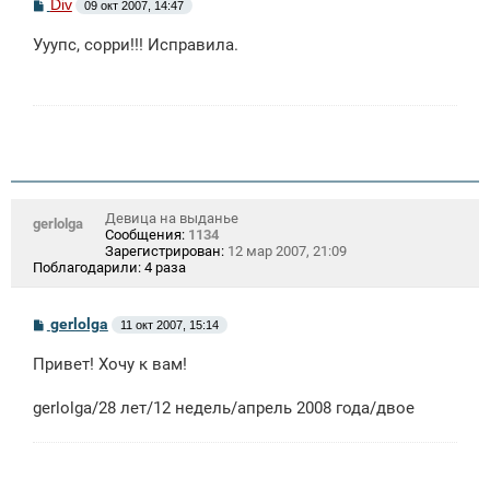
С
Div
09 окт 2007, 14:47
о
о
Ууупс, сорри!!! Исправила.
б
щ
е
н
и
е
Девица на выданье
gerlolga
Сообщения:
1134
Зарегистрирован:
12 мар 2007, 21:09
Поблагодарили:
4 раза
С
gerlolga
11 окт 2007, 15:14
о
о
Привет! Хочу к вам!
б
щ
е
gerlolga/28 лет/12 недель/апрель 2008 года/двое
н
и
е