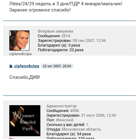
щ
Лёва/24/29 недель и 3 дня/ПДР 4 января/мальчик!
е
Заранее огромное спасибо!
н
и
е
Впервые замужем
Сообщения:
2514
Зарегистрирован:
08 сен 2007, 12:56
Благодарил (а):
3 раза
Поблагодарили:
22 раза
ciplenokcipa
С
ciplenokcipa
22 окт 2007, 20:04
о
о
Спасибо,ДИВ!
б
щ
е
н
и
е
Администратор
Сообщения:
4556
Зарегистрирован:
31 июл 2006, 12:43
Пол:
Женский
Сколько у вас детей:
1
Откуда:
Московская область
Благодарил (а):
54 раза
Поблагодарили:
133 раза