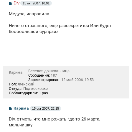
С
Div
15 окт 2007, 10:01
о
о
Медуза, исправила.
б
щ
е
Ничего страшного, еще рассекретится Или будет
н
бооооольшой сурпрайз
и
е
Веселая дошкольница
Карима
Сообщения:
187
Зарегистрирован:
12 май 2006, 19:53
Пол:
Женский
Откуда:
Подмосковье
Поблагодарили:
1 раз
С
Карима
15 окт 2007, 22:15
о
о
Div, отметь, что мне рожать где-то 26 марта,
б
щ
мальчишку
е