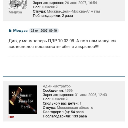
Зарегистрирован:
26 июн 2007, 16:54
Пол:
Женский
Откуда:
Москва-Дели-Москва-Алматы
Медуза
Поблагодарили:
2 раза
С
Медуза
15 окт 2007, 09:49
о
о
Див, у меня теперь ПДР 10.03.08. А пол нам малушок
б
щ
застеснялся показывать- сбег и закрылся!!!!!
е
н
и
е
Администратор
Сообщения:
4556
Зарегистрирован:
31 июл 2006, 12:43
Пол:
Женский
Сколько у вас детей:
1
Откуда:
Московская область
Благодарил (а):
54 раза
Поблагодарили:
133 раза
Div