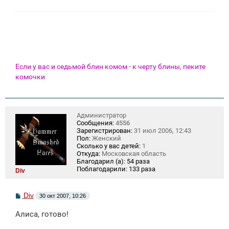
Если у вас и седьмой блин комом - к черту блины, пеките
комочки
Администратор
Сообщения:
4556
Зарегистрирован:
31 июл 2006, 12:43
Пол:
Женский
Сколько у вас детей:
1
Откуда:
Московская область
Благодарил (а):
54 раза
Поблагодарили:
133 раза
Div
С
Div
30 окт 2007, 10:26
о
о
Алиса, готово!
б
щ