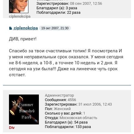
Зарегистрирован:
08 сен 2007, 12:56
Благодарил (а):
3 раза
Поблагодарили:
22 раза
ciplenokcipa
С
ciplenokcipa
19 окт 2007, 21:30
о
о
ДИВ, привет!
б
щ
е
Спасибо за твои счастливыи топик! Я посмотрела И
н
у меня неправильныи срок оказался. У меня сегодня
и
е
не 8-6 неделя, а 10-8 , а точнее 10 недель и 2 дня. Я
сегодня на узи была!!! Даже на линеечке чуть срок
отстает.
Администратор
Сообщения:
4556
Зарегистрирован:
31 июл 2006, 12:43
Пол:
Женский
Сколько у вас детей:
1
Откуда:
Московская область
Благодарил (а):
54 раза
Поблагодарили:
133 раза
Div