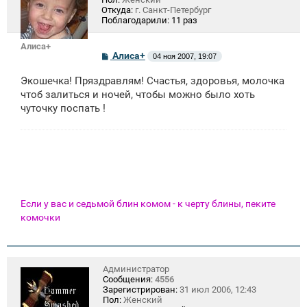
Откуда:
г. Санкт-Петербург
Поблагодарили:
11 раз
Алиса+
С
Алиса+
04 ноя 2007, 19:07
о
о
Экошечка! Пряздравлям! Счастья, здоровья, молочка
б
щ
чтоб залиться и ночей, чтобы можно было хоть
е
чуточку поспать !
н
и
е
Если у вас и седьмой блин комом - к черту блины, пеките
комочки
Администратор
Сообщения:
4556
Зарегистрирован:
31 июл 2006, 12:43
Пол:
Женский