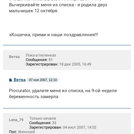
щ
Вычеркивайте меня из списка - я родила двух
е
мальчишек 12 октября.
н
и
е
эКошечка, прими и наши поздравления!!!
Пока в пеленках
Ветка
Сообщения:
51
Зарегистрирован:
18 дек 2005, 16:49
С
Ветка
07 ноя 2007, 12:10
о
о
Procurator, удалите меня из списка, на 9-ой неделе
б
щ
беременность замерла
е
н
и
е
Только зачали
Lena_79
Сообщения:
22
Зарегистрирован:
04 июл 2007, 14:52
Пол:
Женский