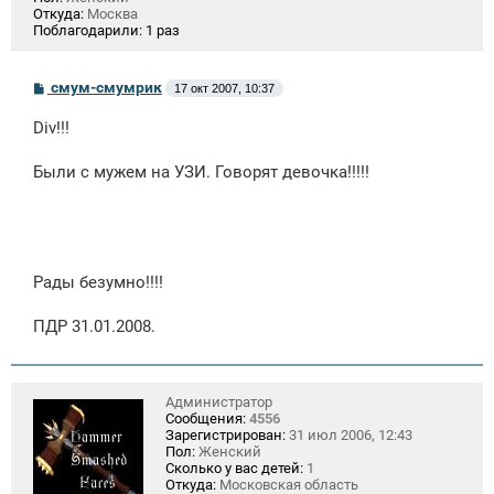
Откуда:
Москва
Поблагодарили:
1 раз
С
смум-смумрик
17 окт 2007, 10:37
о
о
Div!!!
б
щ
е
Были с мужем на УЗИ. Говорят девочка!!!!!
н
и
е
Рады безумно!!!!
ПДР 31.01.2008.
Администратор
Сообщения:
4556
Зарегистрирован:
31 июл 2006, 12:43
Пол:
Женский
Сколько у вас детей:
1
Откуда:
Московская область