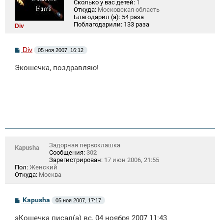
Сколько у вас детей:
1
Откуда:
Московская область
Благодарил (а):
54 раза
Поблагодарили:
133 раза
Div
С
Div
05 ноя 2007, 16:12
о
о
Экошечка, поздравляю!
б
щ
е
н
и
е
Задорная первоклашка
Kapusha
Сообщения:
302
Зарегистрирован:
17 июн 2006, 21:55
Пол:
Женский
Откуда:
Москва
С
Kapusha
05 ноя 2007, 17:17
о
о
эКошечка писал(а) вс, 04 ноября 2007 11:43
б