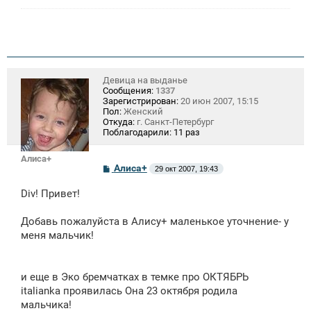
н
и
е
Девица на выданье
Сообщения:
1337
Зарегистрирован:
20 июн 2007, 15:15
Пол:
Женский
Откуда:
г. Санкт-Петербург
Поблагодарили:
11 раз
Алиса+
С
Алиса+
29 окт 2007, 19:43
о
о
Div! Привет!
б
щ
е
Добавь пожалуйста в Алису+ маленькое уточнение- у
н
меня мальчик!
и
е
и еще в Эко бремчатках в темке про ОКТЯБРЬ
italianka проявилась Она 23 октября родила
мальчика!