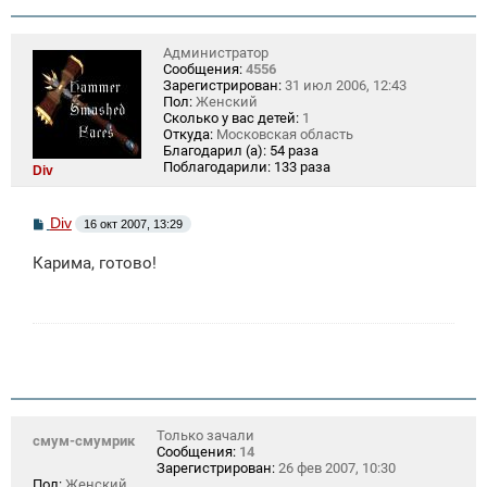
н
и
е
Администратор
Сообщения:
4556
Зарегистрирован:
31 июл 2006, 12:43
Пол:
Женский
Сколько у вас детей:
1
Откуда:
Московская область
Благодарил (а):
54 раза
Поблагодарили:
133 раза
Div
С
Div
16 окт 2007, 13:29
о
о
Карима, готово!
б
щ
е
н
и
е
Только зачали
смум-смумрик
Сообщения:
14
Зарегистрирован:
26 фев 2007, 10:30
Пол:
Женский