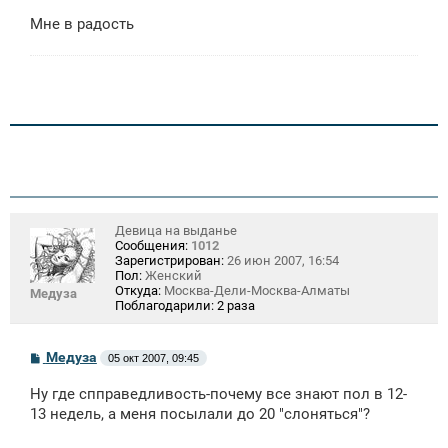
н
Мне в радость
и
е
Девица на выданье
Сообщения:
1012
Зарегистрирован:
26 июн 2007, 16:54
Пол:
Женский
Откуда:
Москва-Дели-Москва-Алматы
Медуза
Поблагодарили:
2 раза
С
Медуза
05 окт 2007, 09:45
о
о
Ну где спправедливость-почему все знают пол в 12-
б
щ
13 недель, а меня посылали до 20 "слоняться"?
е
н