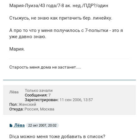
е
Мария-Луиза/43 года/7-8 ак. нед./ПДР?/один
Стыжусь, не знаю как притачить бер. линейку.
А про то что у меня получилось с 7-попытки - это я
уже давно знаю.
Мария.
Старость меня дома не застанет....
Только зачали
Лёва
Сообщения:
7
Зарегистрирован:
11 сен 2006, 13:57
Пол:
Женский
Откуда:
Россия, Москва
С
Лёва
22 окт 2007, 20:02
о
о
Div,а можно меня тоже добавить в список?
б