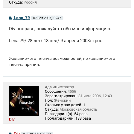
Откуда:
Россия
С
Lena_79
07 ноя 2007, 15:47
о
о
Div поправь, пожалуйста обо мне информацию.
б
щ
е
Lena 79/ 28 лет/ 18 нед/ 9 апреля 2008/ трое
н
и
е
Желание - это тысяча возможностей, не желание - это
тысяча причин.
Администратор
Сообщения:
4556
Зарегистрирован:
31 июл 2006, 12:43
Пол:
Женский
Сколько у вас детей:
1
Откуда:
Московская область
Благодарил (а):
54 раза
Поблагодарили:
133 раза
Div
С
Div