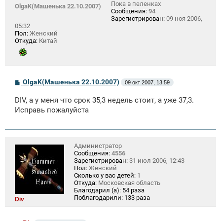
Пока в пеленках
OlgaK(Машенька 22.10.2007)
Сообщения:
94
Зарегистрирован:
09 ноя 2006,
05:32
Пол:
Женский
Откуда:
Китай
С
OlgaK(Машенька 22.10.2007)
09 окт 2007, 13:59
о
о
DIV, а у меня что срок 35,3 недель стоит, а уже 37,3.
б
щ
Исправь пожалуйста
е
н
и
е
Администратор
Сообщения:
4556
Зарегистрирован:
31 июл 2006, 12:43
Пол:
Женский
Сколько у вас детей:
1
Откуда:
Московская область
Благодарил (а):
54 раза
Поблагодарили:
133 раза
Div