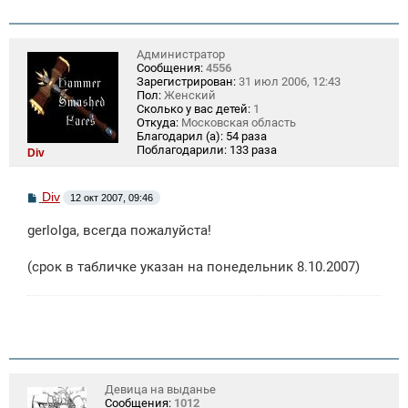
Администратор
Сообщения:
4556
Зарегистрирован:
31 июл 2006, 12:43
Пол:
Женский
Сколько у вас детей:
1
Откуда:
Московская область
Благодарил (а):
54 раза
Поблагодарили:
133 раза
Div
С
Div
12 окт 2007, 09:46
о
о
gerlolga, всегда пожалуйста!
б
щ
е
(срок в табличке указан на понедельник 8.10.2007)
н
и
е
Девица на выданье
Сообщения:
1012