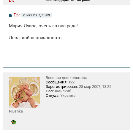
Div
С
Div
23 окт 2007, 10:09
о
о
Мария-Луиза, очень за вас рада!
б
щ
е
Лева, добро пожаловать!
н
и
е
Веселая дошкольница
Сообщения:
122
Зарегистрирован:
28 мар 2007, 13:25
Пол:
Женский
Откуда:
Украина
Njushka