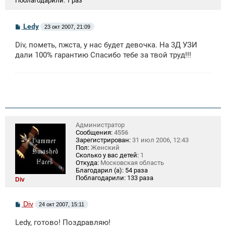
Поблагодарили:
1 раз
С
Ledy
23 окт 2007, 21:09
о
о
Div, пометь, пжста, у нас будет девочка. На 3Д УЗИ
б
щ
дали 100% гарантию Спасибо тебе за твой труд!!!
е
н
и
е
Администратор
Сообщения:
4556
Зарегистрирован:
31 июл 2006, 12:43
Пол:
Женский
Сколько у вас детей:
1
Откуда:
Московская область
Благодарил (а):
54 раза
Поблагодарили:
133 раза
Div
С
Div
24 окт 2007, 15:11
о
о
Ledy, готово! Поздравляю!
б