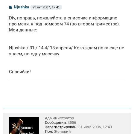
С
Njushka
23 окт 2007, 12:41
о
о
Div, поправь, пожалуйста в списочке информацию
б
щ
про меня, я под номером 74 (во втором триместре).
е
Мои данные:
н
и
е
Njushka / 31 / 14-4/ 18 апреля/ Кого ждем пока еще не
знаем, но одну масечку
Спасибки!
Администратор
Сообщения:
4556
Зарегистрирован:
31 июл 2006, 12:43
Пол:
Женский