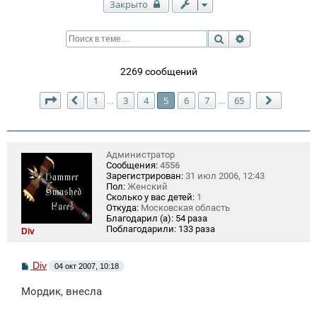
Закрыто
Поиск
Расширенный п
2269 сообщений
Страница
5
из
65
1
3
4
5
6
7
65
…
…
Пред.
След.
Администратор
Сообщения:
4556
Зарегистрирован:
31 июл 2006, 12:43
Пол:
Женский
Сколько у вас детей:
1
Откуда:
Московская область
Благодарил (а):
54 раза
Поблагодарили:
133 раза
Div
С
Div
04 окт 2007, 10:18
о
о
Мордик, внесла
б
щ
е