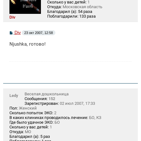
Сколько у вас детей:
1
Откуда:
Московская область
Благодарил (а):
54 раза
Поблагодарили:
133 раза
Div
С
Div
23 окт 2007, 12:58
о
о
Njushka, готово!
б
щ
е
н
и
е
Веселая дошкольница
Ledy
Сообщения:
152
Зарегистрирован:
02 июл 2007, 17:33
Пол:
Женский
Сколько попыток ЭКО:
2
В каких клиниках проводилось лечение:
БО, КЗ
Где было удачное ЭКО:
БО
Сколько у вас детей:
1
Откуда:
МО
Благодарил (а):
5 раз