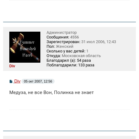
и
е
Администратор
Сообщения:
4556
Зарегистрирован:
31 июл 2006, 12:43
Пол:
Женский
Сколько у вас детей:
1
Откуда:
Московская область
Благодарил (а):
54 раза
Поблагодарили:
133 раза
Div
С
Div
05 окт 2007, 12:56
о
о
Медуза, не все Вон, Полинка не знает
б
щ
е
н
и
е