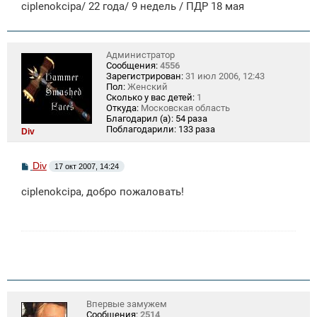
ciplenokcipa/ 22 года/ 9 недель / ПДР 18 мая
н
и
е
Администратор
Сообщения:
4556
Зарегистрирован:
31 июл 2006, 12:43
Пол:
Женский
Сколько у вас детей:
1
Откуда:
Московская область
Благодарил (а):
54 раза
Поблагодарили:
133 раза
Div
С
Div
17 окт 2007, 14:24
о
о
ciplenokcipa, добро пожаловать!
б
щ
е
н
и
е
Впервые замужем
Сообщения:
2514