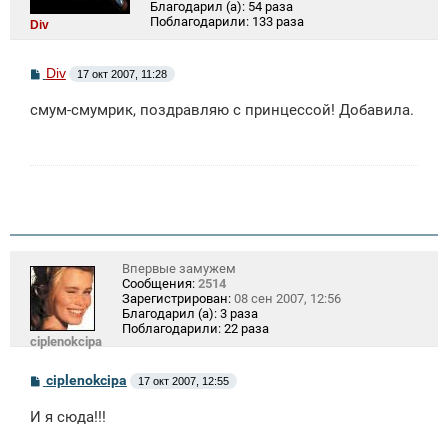
Благодарил (а):
54 раза
Поблагодарили:
133 раза
Div
С
Div
17 окт 2007, 11:28
о
о
смум-смумрик, поздравляю с принцессой! Добавила.
б
щ
е
н
и
е
Впервые замужем
Сообщения:
2514
Зарегистрирован:
08 сен 2007, 12:56
Благодарил (а):
3 раза
Поблагодарили:
22 раза
ciplenokcipa
С
ciplenokcipa
17 окт 2007, 12:55
о
о
И я сюда!!!
б
щ
е