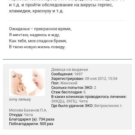
н
и т.д. и пройти обследование на вирусы герпес,
и
е
хламидии, краснуху и т.д.
Ожиданье – прекрасное время,
Я мечтаю, надеюсь и жду,
Как тебя, мое сладкое бремя,
В твою новую жизнь поведу.
Девица на выданье
Сообщения:
1697
Зарегистрирован:
08 ноя 2012, 15:54
Пол:
Женский
Сколько попыток ЭКО:
2
Стаж бесплодия:
6
В каких клиниках проводилось лечение:
хочу ляльку
ЗККДЦ, ЗКПЦ. Чита
Где было удачное ЭКО:
Витроклиник г.
Москва Базанов П.А.
Откуда:
Чита
Благодарил (а):
734 раза
Поблагодарили:
505 раз