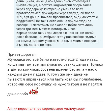
день цикла, мы еще обнадежились что поздняя
имплантация, а похоже эндометрий прорывался
через поддержку. Интересно у меня во всех
протоколах мес. приходили через пару дней после
ХГЧ, а ут до ХГЧ начали пробиваться, видимо что то с
поддержкой не так. После она на прием сходила
вообще ни чего током не сказали пейте витамины
через три мес. можете повторить и все.
Короче после таких примеров я в наш ПЦ ни ногой,
даже бесплатно. Эмбриология у нас вообще видимо
на самом низшем уровне, мне там с моими еле еле 2-
3-мя ЯК делать не чего.
Привет дорогая.
Жулюшка это всё было известно ещё 2 года назад,
когда мы там все пытались по разику делать. Только
в других клиниках уровень врачей растёт, а у нас с
каждым днём падает. К тому же они даже не
пытаются иправиться или быть хотя бы полюбезнее.
Устроили себе кормушку из чужого горя и не парятся
даже особо
Апчхи персональное королевское мальчуково-