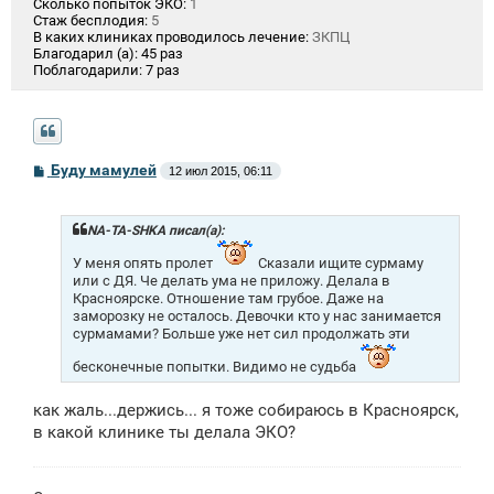
Сколько попыток ЭКО:
1
Стаж бесплодия:
5
В каких клиниках проводилось лечение:
ЗКПЦ
Благодарил (а):
45 раз
Поблагодарили:
7 раз
С
Буду мамулей
12 июл 2015, 06:11
о
о
б
щ
NA-TA-SHKA писал(а):
е
н
У меня опять пролет
Сказали ищите сурмаму
и
или с ДЯ. Че делать ума не приложу. Делала в
е
Красноярске. Отношение там грубое. Даже на
заморозку не осталось. Девочки кто у нас занимается
сурмамами? Больше уже нет сил продолжать эти
бесконечные попытки. Видимо не судьба
как жаль...держись... я тоже собираюсь в Красноярск,
в какой клинике ты делала ЭКО?