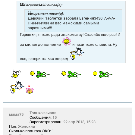
б
щ
Евгения3430 писал(а):
е
н
горыныч писал(а):
и
Девочки, таблетки забрала Евгения3430. А-А-А-
е
ПЧИ-И-ИХИ на вас мамскими самыми
заразными!!!
Горыныч, я тоже рада знакомству! Спасибо еще раз! И
за милое дополнение
и чихи тоже словила. Ну
все, теперь только вперед
Только зачали
мама75
Сообщения:
15
Зарегистрирован:
22 апр 2013, 15:23
Пол:
Женский
Сколько попыток ЭКО:
1