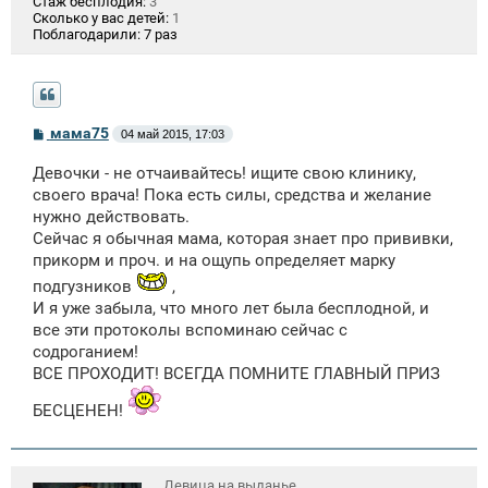
Стаж бесплодия:
3
Сколько у вас детей:
1
Поблагодарили:
7 раз
С
мама75
04 май 2015, 17:03
о
о
Девочки - не отчаивайтесь! ищите свою клинику,
б
щ
своего врача! Пока есть силы, средства и желание
е
нужно действовать.
н
Сейчас я обычная мама, которая знает про прививки,
и
е
прикорм и проч. и на ощупь определяет марку
подгузников
,
И я уже забыла, что много лет была бесплодной, и
все эти протоколы вспоминаю сейчас с
содроганием!
ВСЕ ПРОХОДИТ! ВСЕГДА ПОМНИТЕ ГЛАВНЫЙ ПРИЗ
БЕСЦЕНЕН!
Девица на выданье