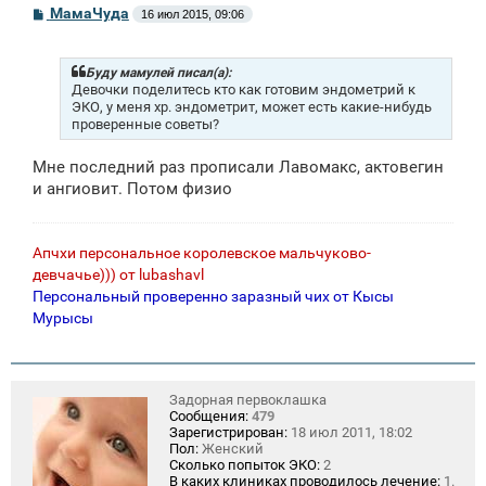
С
МамаЧуда
16 июл 2015, 09:06
о
о
б
щ
Буду мамулей писал(а):
е
Девочки поделитесь кто как готовим эндометрий к
н
ЭКО, у меня хр. эндометрит, может есть какие-нибудь
и
проверенные советы?
е
Мне последний раз прописали Лавомакс, актовегин
и ангиовит. Потом физио
Апчхи персональное королевское мальчуково-
девчачье))) от lubashavl
Персональный проверенно заразный чих от Кысы
Мурысы
Задорная первоклашка
Сообщения:
479
Зарегистрирован:
18 июл 2011, 18:02
Пол:
Женский
Сколько попыток ЭКО:
2
В каких клиниках проводилось лечение:
1.