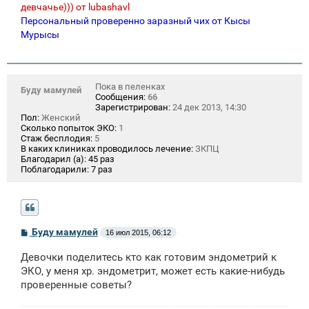
девчачье))) от lubashavl
Персональный проверенно заразный чих от Кысы
Мурысы
Пока в пеленках
Буду мамулей
Сообщения:
66
Зарегистрирован:
24 дек 2013, 14:30
Пол:
Женский
Сколько попыток ЭКО:
1
Стаж бесплодия:
5
В каких клиниках проводилось лечение:
ЗКПЦ
Благодарил (а):
45 раз
Поблагодарили:
7 раз
С
Буду мамулей
16 июл 2015, 06:12
о
о
Девочки поделитесь кто как готовим эндометрий к
б
щ
ЭКО, у меня хр. эндометрит, может есть какие-нибудь
е
проверенные советы?
н
и
е