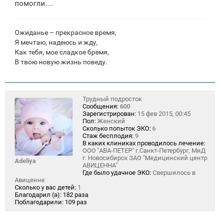
помогли....
и
е
Ожиданье – прекрасное время,
Я мечтаю, надеюсь и жду,
Как тебя, мое сладкое бремя,
В твою новую жизнь поведу.
Трудный подросток
Сообщения:
600
Зарегистрирован:
15 фев 2015, 00:45
Пол:
Женский
Сколько попыток ЭКО:
6
Стаж бесплодия:
9
В каких клиниках проводилось лечение:
ООО "АВА-ПЕТЕР" г.Санкт-Петербург, МиД
г. Новосибирск ЗАО "Медицинский центр
Adeliya
АВИЦЕННА"
Где было удачное ЭКО:
Свершилось в
Авиценне
Сколько у вас детей:
1
Благодарил (а):
182 раза
Поблагодарили:
109 раз