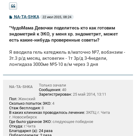
С
NA-TA-SHKA
22 июл 2015, 08:24
о
о
"ЧудоМама Девочки поделитесь кто как готовим
б
щ
эндометрий к ЭКО, у меня хр. эндометрит, может
е
есть какие-нибудь проверенные советы?
н
и
е
Я вводила гель катеджель в/маточно №7, вобэнзим -
3т.3 р/д месяц, актовегин - 1т 3р/д 3-4недели,
лонгидаза 3000мe №5-10 в/м через 3 дня
Только зачали
NA-TA-SHKA
Сообщения:
40
Зарегистрирован:
25 май 2014, 13:11
Пол:
Женский
Сколько попыток ЭКО:
4
Стаж бесплодия:
8
В каких клиниках проводилось лечение:
ЗКПЦ г. Чита
г. Новосибирск
Где было удачное ЭКО:
следующее победное
Откуда:
г.Чита
Благодарил (а):
24 раза
Поблагодарили:
2 раза