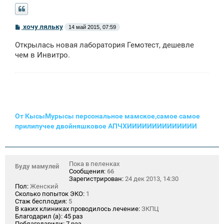
С
хочу ляльку
14 май 2015, 07:59
о
о
Открылась новая лаборатория Гемотест, дешевле
б
щ
чем в Инвитро.
е
н
и
е
От КысыМурысы персональное мамское,самое самое
прилипучее двойняшковое АПЧХИИИИИИИИИИИИИИ
Пока в пеленках
Буду мамулей
Сообщения:
66
Зарегистрирован:
24 дек 2013, 14:30
Пол:
Женский
Сколько попыток ЭКО:
1
Стаж бесплодия:
5
В каких клиниках проводилось лечение:
ЗКПЦ
Благодарил (а):
45 раз
Поблагодарили:
7 раз