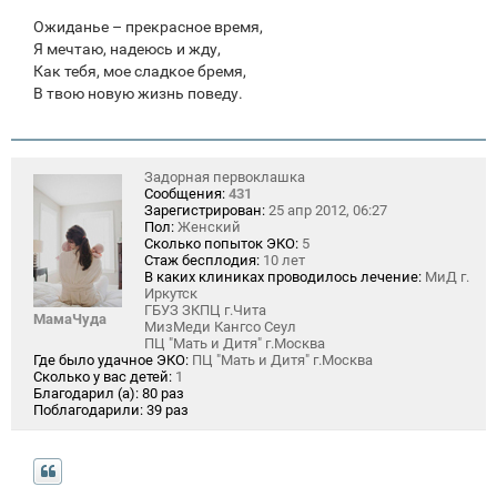
Ожиданье – прекрасное время,
Я мечтаю, надеюсь и жду,
Как тебя, мое сладкое бремя,
В твою новую жизнь поведу.
Задорная первоклашка
Сообщения:
431
Зарегистрирован:
25 апр 2012, 06:27
Пол:
Женский
Сколько попыток ЭКО:
5
Стаж бесплодия:
10 лет
В каких клиниках проводилось лечение:
МиД г.
Иркутск
ГБУЗ ЗКПЦ г.Чита
МамаЧуда
МизМеди Кангсо Сеул
ПЦ "Мать и Дитя" г.Москва
Где было удачное ЭКО:
ПЦ "Мать и Дитя" г.Москва
Сколько у вас детей:
1
Благодарил (а):
80 раз
Поблагодарили:
39 раз