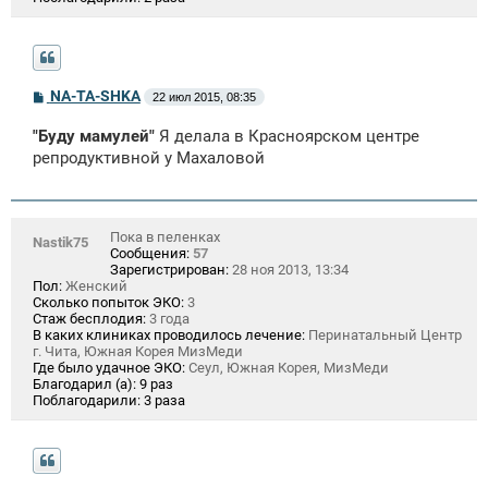
С
NA-TA-SHKA
22 июл 2015, 08:35
о
о
"Буду мамулей"
Я делала в Красноярском центре
б
щ
репродуктивной у Махаловой
е
н
и
е
Пока в пеленках
Nastik75
Сообщения:
57
Зарегистрирован:
28 ноя 2013, 13:34
Пол:
Женский
Сколько попыток ЭКО:
3
Стаж бесплодия:
3 года
В каких клиниках проводилось лечение:
Перинатальный Центр
г. Чита, Южная Корея МизМеди
Где было удачное ЭКО:
Сеул, Южная Корея, МизМеди
Благодарил (а):
9 раз
Поблагодарили:
3 раза