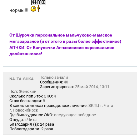
нормы!!!
От Шурочки персональное мальчуково-мамское
мегазаразное (и от этого в разы более эффективное)
АПЧХИ! От Кануночки Апчхиииииии персональное
двойняшковое!
Только зачали
NA-TA-SHKA
Сообщения:
40
Зарегистрирован:
25 май 2014, 13:11
Пол:
Женский
Сколько попыток ЭКО:
4
Стаж бесплодия:
8
В каких клиниках проводилось лечение:
ЗКПЦ г. Чита
г. Новосибирск
Где было удачное ЭКО:
следующее победное
Откуда:
г.Чита
Благодарил (а):
24 раза
Поблагодарили:
2 раза