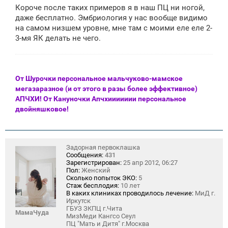
Короче после таких примеров я в наш ПЦ ни ногой,
даже бесплатно. Эмбриология у нас вообще видимо
на самом низшем уровне, мне там с моими еле еле 2-
3-мя ЯК делать не чего.
От Шурочки персональное мальчуково-мамское
мегазаразное (и от этого в разы более эффективное)
АПЧХИ! От Кануночки Апчхиииииии персональное
двойняшковое!
Задорная первоклашка
Сообщения:
431
Зарегистрирован:
25 апр 2012, 06:27
Пол:
Женский
Сколько попыток ЭКО:
5
Стаж бесплодия:
10 лет
В каких клиниках проводилось лечение:
МиД г.
Иркутск
ГБУЗ ЗКПЦ г.Чита
МамаЧуда
МизМеди Кангсо Сеул
ПЦ "Мать и Дитя" г.Москва