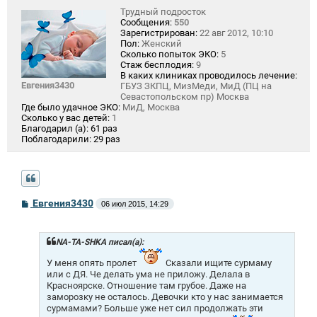
Трудный подросток
Сообщения:
550
Зарегистрирован:
22 авг 2012, 10:10
Пол:
Женский
Сколько попыток ЭКО:
5
Стаж бесплодия:
9
В каких клиниках проводилось лечение:
Евгения3430
ГБУЗ ЗКПЦ, МизМеди, МиД (ПЦ на
Севастопольском пр) Москва
Где было удачное ЭКО:
МиД, Москва
Сколько у вас детей:
1
Благодарил (а):
61 раз
Поблагодарили:
29 раз
С
Евгения3430
06 июл 2015, 14:29
о
о
б
щ
NA-TA-SHKA писал(а):
е
н
У меня опять пролет
Сказали ищите сурмаму
и
или с ДЯ. Че делать ума не приложу. Делала в
е
Красноярске. Отношение там грубое. Даже на
заморозку не осталось. Девочки кто у нас занимается
сурмамами? Больше уже нет сил продолжать эти