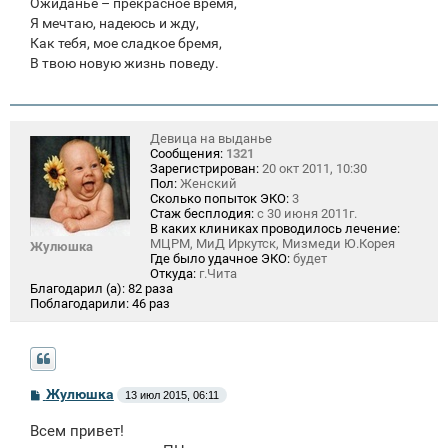
Ожиданье – прекрасное время,
Я мечтаю, надеюсь и жду,
Как тебя, мое сладкое бремя,
В твою новую жизнь поведу.
Девица на выданье
Сообщения:
1321
Зарегистрирован:
20 окт 2011, 10:30
Пол:
Женский
Сколько попыток ЭКО:
3
Стаж бесплодия:
с 30 июня 2011г.
В каких клиниках проводилось лечение:
МЦРМ, МиД Иркутск, Мизмеди Ю.Корея
Жулюшка
Где было удачное ЭКО:
будет
Откуда:
г.Чита
Благодарил (а):
82 раза
Поблагодарили:
46 раз
С
Жулюшка
13 июл 2015, 06:11
о
о
Всем привет!
б
щ