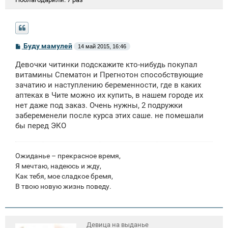
С
Буду мамулей
14 май 2015, 16:46
о
о
Девочки читинки подскажите кто-нибудь покупал
б
щ
витамины Спематон и Прегнотон способствующие
е
зачатию и наступлению беременности, где в каких
н
аптеках в Чите можно их купить, в нашем городе их
и
е
нет даже под заказ. Очень нужны, 2 подружки
забеременели после курса этих саше. не помешали
бы перед ЭКО
Ожиданье – прекрасное время,
Я мечтаю, надеюсь и жду,
Как тебя, мое сладкое бремя,
В твою новую жизнь поведу.
Девица на выданье