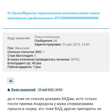
От КысыМурысы персональное мамское,самое самое
прилипучее двойняшковое АПЧХИИИИИИИИИИИИИИ
Пока в пеленках
Буду мамулей
Сообщения:
66
Зарегистрирован:
24 дек 2013, 14:30
Пол:
Женский
Сколько попыток ЭКО:
1
Стаж бесплодия:
5
В каких клиниках проводилось лечение:
ЗКПЦ
Благодарил (а):
45 раз
Поблагодарили:
7 раз
С
Буду мамулей
15 май 2015, 18:03
о
о
да я тоже не совсем доверяю БАДам, хотя только
б
щ
после приема Андродоза у мужа спермаграмма
е
пришла в норму, это тоже БАД, другие препараты не
н