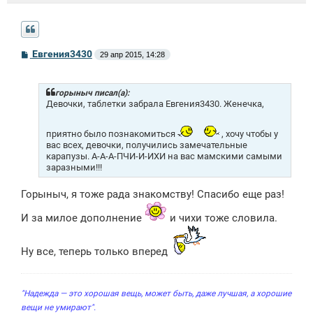
С
Евгения3430
29 апр 2015, 14:28
о
о
б
щ
горыныч писал(а):
е
Девочки, таблетки забрала Евгения3430. Женечка,
н
и
е
приятно было познакомиться
, хочу чтобы у
вас всех, девочки, получились замечательные
карапузы. А-А-А-ПЧИ-И-ИХИ на вас мамскими самыми
заразными!!!
Горыныч, я тоже рада знакомству! Спасибо еще раз!
И за милое дополнение
и чихи тоже словила.
Ну все, теперь только вперед
"Надежда — это хорошая вещь, может быть, даже лучшая, а хорошие
вещи не умирают".