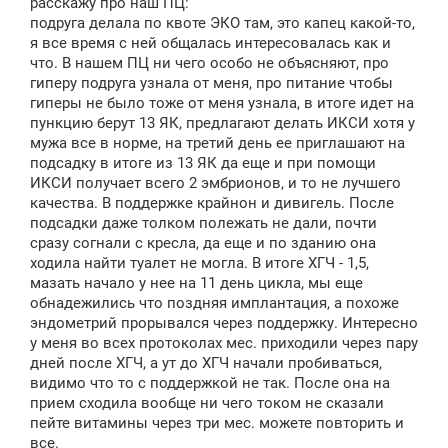
расскажу про наш ПЦ:
е
подруга делала по квоте ЭКО там, это капец какой-то,
н
я все время с ней общалась интересовалась как и
и
е
что. В нашем ПЦ ни чего особо не объясняют, про
гиперу подруга узнала от меня, про питание чтобы
гиперы не было тоже от меня узнала, в итоге идет на
пункцию берут 13 ЯК, предлагают делать ИКСИ хотя у
мужа все в норме, на третий день ее приглашают на
подсадку в итоге из 13 ЯК да еще и при помощи
ИКСИ получает всего 2 эмбрионов, и то не лучшего
качества. В поддержке крайнон и дивигель. После
подсадки даже толком полежать не дали, почти
сразу согнали с кресла, да еще и по зданию она
ходила найти туалет не могла. В итоге ХГЧ - 1,5,
мазать начало у нее на 11 день цикла, мы еще
обнадежились что поздняя имплантация, а похоже
эндометрий прорывался через поддержку. Интересно
у меня во всех протоколах мес. приходили через пару
дней после ХГЧ, а ут до ХГЧ начали пробиваться,
видимо что то с поддержкой не так. После она на
прием сходила вообще ни чего током не сказали
пейте витамины через три мес. можете повторить и
все.