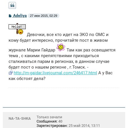
С
Adeliya
27 июн 2015, 02:29
о
о
б
щ
Девочки, все кто идет на ЭКО по ОМС и
е
н
кому будет интересно, прочитайте пост в живом
и
е
журнале Марии Гайдар
Там как раз освещается
тема , с какими препятствиями приходиться
сталкиваться парам в регионах, в данном случае
будет пост о нашем регионе , г.Томск. -
http://m-gaidar.livejournal.com/246417.html
А у Вас
как обстоят дела?
Только зачали
NA-TA-SHKA
Сообщения:
40
Зарегистрирован:
25 май 2014, 13:11