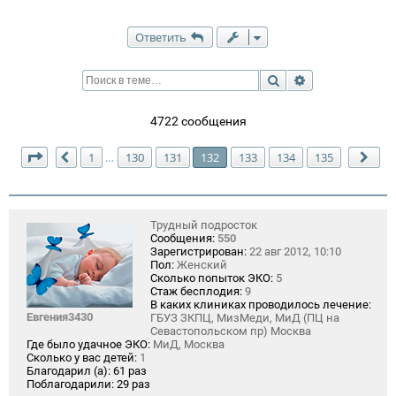
Ответить
Поиск
Расширенный п
4722 сообщения
Страница
132
из
135
1
130
131
132
133
134
135
…
Пред.
Сле
Трудный подросток
Сообщения:
550
Зарегистрирован:
22 авг 2012, 10:10
Пол:
Женский
Сколько попыток ЭКО:
5
Стаж бесплодия:
9
В каких клиниках проводилось лечение:
Евгения3430
ГБУЗ ЗКПЦ, МизМеди, МиД (ПЦ на
Севастопольском пр) Москва
Где было удачное ЭКО:
МиД, Москва
Сколько у вас детей:
1
Благодарил (а):
61 раз
Поблагодарили:
29 раз