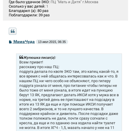
Где было удачное ЭКО:
ПЦ "Мать и Дитя" г.Москва
Сколько у вас детей:
1
Благодарил (а):
80 раз
Поблагодарили:
39 раз
С
МамаЧуда
13 июл 2015, 06:35
о
о
б
щ
Жулюшка писал(а):
е
Всем привет!
н
расскажу про наш ПЦ:
и
подруга делала по квоте ЭКО там, это капец какой-то, я
е
все время с ней общалась интересовалась как и что. В
нашем ПЦ ни чего особо не объясняют, про гиперу
подруга узнала от меня, про питание чтобы гиперы не
было тоже от меня узнала, в итоге идет на пункцию
берут 13 ЯК, предлагают делать ИКСИ хотя у мужа все в
норме, на третий день ее приглашают на подсадку в
итоге из 13 ЯК да еще и при помощи ИКСИ получает
всего 2 эмбрионов, и то не лучшего качества. В
поддержке крайнон и дивигель. После подсадки даже
толком полежать не дали, почти сразу согнали с
кресла, да еще и по зданию она ходила найти туалет
не могла. В итоге ХГЧ - 1,5, мазать начало у нее на 11