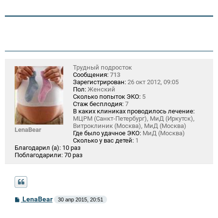
Трудный подросток
Сообщения:
713
Зарегистрирован:
26 окт 2012, 09:05
Пол:
Женский
Сколько попыток ЭКО:
5
Стаж бесплодия:
7
В каких клиниках проводилось лечение:
МЦРМ (Санкт-Петербург), МиД (Иркутск),
Витроклиник (Москва), МиД (Москва)
LenaBear
Где было удачное ЭКО:
МиД (Москва)
Сколько у вас детей:
1
Благодарил (а):
10 раз
Поблагодарили:
70 раз
С
LenaBear
30 апр 2015, 20:51
о
о