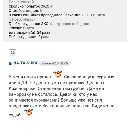
Пол:
Женский
Сколько попыток ЭКО:
4
Стаж бесплодия:
8
В каких клиниках проводилось лечение:
ЗКПЦ г. Чита
г. Новосибирск
Где было удачное ЭКО:
следующее победное
Откуда:
г.Чита
Благодарил (а):
24 раза
Поблагодарили:
2 раза
С
NA-TA-SHKA
06 июл 2015, 11:05
о
о
б
У меня опять пролет
Сказали ищите сурмаму
щ
или с ДЯ. Че делать ума не приложу. Делала в
е
н
Красноярске. Отношение там грубое. Даже на
и
заморозку не осталось. Девочки кто у нас
е
занимается сурмамами? Больше уже нет сил
продолжать эти бесконечные попытки. Видимо не
судьба