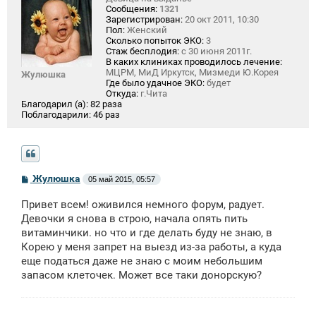
Сообщения:
1321
Зарегистрирован:
20 окт 2011, 10:30
Пол:
Женский
Сколько попыток ЭКО:
3
Стаж бесплодия:
с 30 июня 2011г.
В каких клиниках проводилось лечение:
МЦРМ, МиД Иркутск, Мизмеди Ю.Корея
Жулюшка
Где было удачное ЭКО:
будет
Откуда:
г.Чита
Благодарил (а):
82 раза
Поблагодарили:
46 раз
С
Жулюшка
05 май 2015, 05:57
о
о
Привет всем! оживился немного форум, радует.
б
щ
Девочки я снова в строю, начала опять пить
е
витаминчики. но что и где делать буду не знаю, в
н
Корею у меня запрет на выезд из-за работы, а куда
и
е
еще податься даже не знаю с моим небольшим
запасом клеточек. Может все таки донорскую?