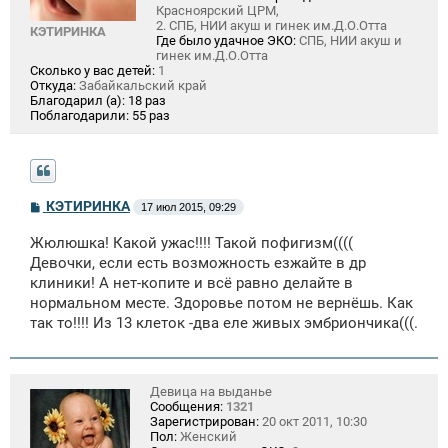
Красноярский ЦРМ,
2. СПБ, НИИ акуш и гинек им.Д.О.Отта
КЭТИРИНКА
Где было удачное ЭКО:
СПБ, НИИ акуш и
гинек им.Д.О.Отта
Сколько у вас детей:
1
Откуда:
Забайкальский край
Благодарил (а):
18 раз
Поблагодарили:
55 раз
С
КЭТИРИНКА
17 июл 2015, 09:29
о
о
Жюлюшка! Какой ужас!!!! Такой пофигизм((((
б
щ
Девочки, если есть возможность езжайте в др
е
клиники! А нет-копите и всё равно делайте в
н
нормальном месте. Здоровье потом не вернёшь. Как
и
е
так то!!!! Из 13 клеток -два еле живых эмбриончика(((.
Девица на выданье
Сообщения:
1321
Зарегистрирован:
20 окт 2011, 10:30
Пол:
Женский