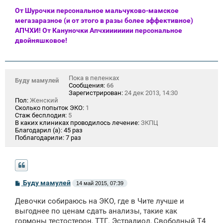
От Шурочки персональное мальчуково-мамское
мегазаразное (и от этого в разы более эффективное)
АПЧХИ! От Кануночки Апчхиииииии персональное
двойняшковое!
Пока в пеленках
Буду мамулей
Сообщения:
66
Зарегистрирован:
24 дек 2013, 14:30
Пол:
Женский
Сколько попыток ЭКО:
1
Стаж бесплодия:
5
В каких клиниках проводилось лечение:
ЗКПЦ
Благодарил (а):
45 раз
Поблагодарили:
7 раз
С
Буду мамулей
14 май 2015, 07:39
о
о
Девочки собираюсь на ЭКО, где в Чите лучше и
б
щ
выгоднее по ценам сдать анализы, такие как
е
гормоны тестостерон, ТТГ. Эстрадиол, Свободный Т4