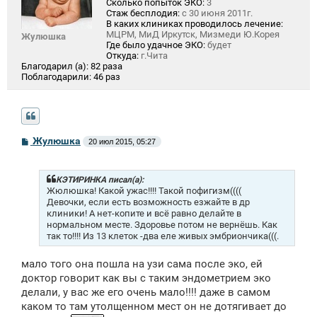
Сколько попыток ЭКО:
3
Стаж бесплодия:
с 30 июня 2011г.
В каких клиниках проводилось лечение:
МЦРМ, МиД Иркутск, Мизмеди Ю.Корея
Жулюшка
Где было удачное ЭКО:
будет
Откуда:
г.Чита
Благодарил (а):
82 раза
Поблагодарили:
46 раз
С
Жулюшка
20 июл 2015, 05:27
о
о
б
щ
КЭТИРИНКА писал(а):
е
Жюлюшка! Какой ужас!!!! Такой пофигизм((((
н
Девочки, если есть возможность езжайте в др
и
клиники! А нет-копите и всё равно делайте в
е
нормальном месте. Здоровье потом не вернёшь. Как
так то!!!! Из 13 клеток -два еле живых эмбриончика(((.
мало того она пошла на узи сама после эко, ей
доктор говорит как вы с таким эндометрием эко
делали, у вас же его очень мало!!!! даже в самом
каком то там утолщенном мест он не дотягивает до