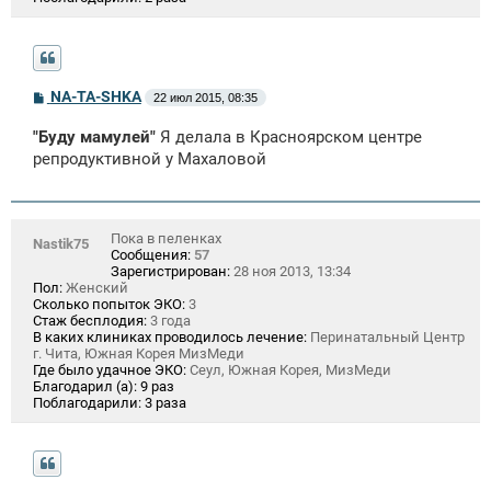
С
NA-TA-SHKA
22 июл 2015, 08:35
о
о
"Буду мамулей"
Я делала в Красноярском центре
б
щ
репродуктивной у Махаловой
е
н
и
е
Пока в пеленках
Nastik75
Сообщения:
57
Зарегистрирован:
28 ноя 2013, 13:34
Пол:
Женский
Сколько попыток ЭКО:
3
Стаж бесплодия:
3 года
В каких клиниках проводилось лечение:
Перинатальный Центр
г. Чита, Южная Корея МизМеди
Где было удачное ЭКО:
Сеул, Южная Корея, МизМеди
Благодарил (а):
9 раз
Поблагодарили:
3 раза