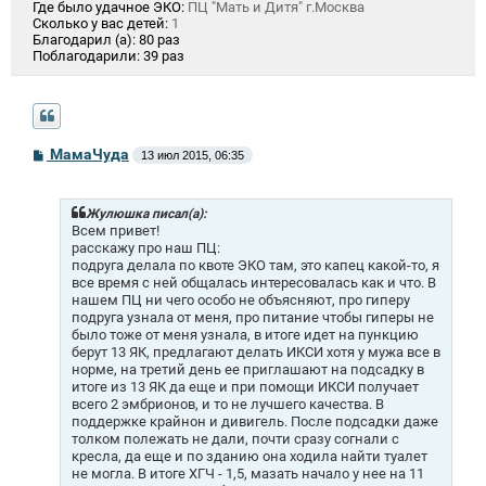
Где было удачное ЭКО:
ПЦ "Мать и Дитя" г.Москва
Сколько у вас детей:
1
Благодарил (а):
80 раз
Поблагодарили:
39 раз
С
МамаЧуда
13 июл 2015, 06:35
о
о
б
щ
Жулюшка писал(а):
е
Всем привет!
н
расскажу про наш ПЦ:
и
подруга делала по квоте ЭКО там, это капец какой-то, я
е
все время с ней общалась интересовалась как и что. В
нашем ПЦ ни чего особо не объясняют, про гиперу
подруга узнала от меня, про питание чтобы гиперы не
было тоже от меня узнала, в итоге идет на пункцию
берут 13 ЯК, предлагают делать ИКСИ хотя у мужа все в
норме, на третий день ее приглашают на подсадку в
итоге из 13 ЯК да еще и при помощи ИКСИ получает
всего 2 эмбрионов, и то не лучшего качества. В
поддержке крайнон и дивигель. После подсадки даже
толком полежать не дали, почти сразу согнали с
кресла, да еще и по зданию она ходила найти туалет
не могла. В итоге ХГЧ - 1,5, мазать начало у нее на 11