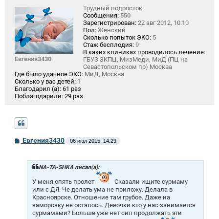
Трудный подросток
Сообщения:
550
Зарегистрирован:
22 авг 2012, 10:10
Пол:
Женский
Сколько попыток ЭКО:
5
Стаж бесплодия:
9
В каких клиниках проводилось лечение:
Евгения3430
ГБУЗ ЗКПЦ, МизМеди, МиД (ПЦ на
Севастопольском пр) Москва
Где было удачное ЭКО:
МиД, Москва
Сколько у вас детей:
1
Благодарил (а):
61 раз
Поблагодарили:
29 раз
С
Евгения3430
06 июл 2015, 14:29
о
о
б
щ
NA-TA-SHKA писал(а):
е
н
У меня опять пролет
Сказали ищите сурмаму
и
или с ДЯ. Че делать ума не приложу. Делала в
е
Красноярске. Отношение там грубое. Даже на
заморозку не осталось. Девочки кто у нас занимается
сурмамами? Больше уже нет сил продолжать эти