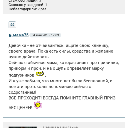
Стаж бесплодия:
3
Сколько у вас детей:
1
Поблагодарили:
7 раз
С
мама75
04 май 2015, 17:03
о
о
Девочки - не отчаивайтесь! ищите свою клинику,
б
щ
своего врача! Пока есть силы, средства и желание
е
нужно действовать.
н
Сейчас я обычная мама, которая знает про прививки,
и
е
прикорм и проч. и на ощупь определяет марку
подгузников
,
И я уже забыла, что много лет была бесплодной, и
все эти протоколы вспоминаю сейчас с
содроганием!
ВСЕ ПРОХОДИТ! ВСЕГДА ПОМНИТЕ ГЛАВНЫЙ ПРИЗ
БЕСЦЕНЕН!
Девица на выданье