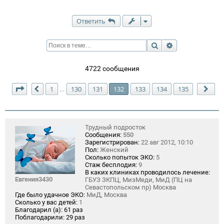
Ответить
Поиск
Расширенный п
4722 сообщения
Страница
132
из
135
1
130
131
132
133
134
135
…
Пред.
Сле
Трудный подросток
Сообщения:
550
Зарегистрирован:
22 авг 2012, 10:10
Пол:
Женский
Сколько попыток ЭКО:
5
Стаж бесплодия:
9
В каких клиниках проводилось лечение:
Евгения3430
ГБУЗ ЗКПЦ, МизМеди, МиД (ПЦ на
Севастопольском пр) Москва
Где было удачное ЭКО:
МиД, Москва
Сколько у вас детей:
1
Благодарил (а):
61 раз
Поблагодарили:
29 раз