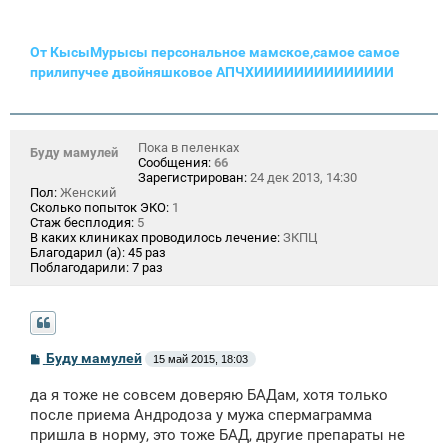
От КысыМурысы персональное мамское,самое самое
прилипучее двойняшковое АПЧХИИИИИИИИИИИИИИ
Пока в пеленках
Буду мамулей
Сообщения:
66
Зарегистрирован:
24 дек 2013, 14:30
Пол:
Женский
Сколько попыток ЭКО:
1
Стаж бесплодия:
5
В каких клиниках проводилось лечение:
ЗКПЦ
Благодарил (а):
45 раз
Поблагодарили:
7 раз
С
Буду мамулей
15 май 2015, 18:03
о
о
да я тоже не совсем доверяю БАДам, хотя только
б
щ
после приема Андродоза у мужа спермаграмма
е
пришла в норму, это тоже БАД, другие препараты не
н