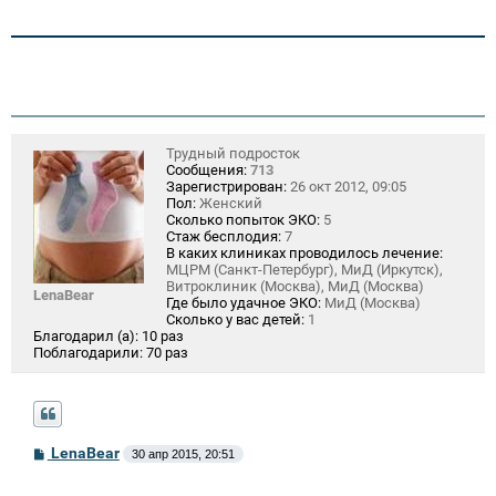
Трудный подросток
Сообщения:
713
Зарегистрирован:
26 окт 2012, 09:05
Пол:
Женский
Сколько попыток ЭКО:
5
Стаж бесплодия:
7
В каких клиниках проводилось лечение:
МЦРМ (Санкт-Петербург), МиД (Иркутск),
Витроклиник (Москва), МиД (Москва)
LenaBear
Где было удачное ЭКО:
МиД (Москва)
Сколько у вас детей:
1
Благодарил (а):
10 раз
Поблагодарили:
70 раз
С
LenaBear
30 апр 2015, 20:51
о
о