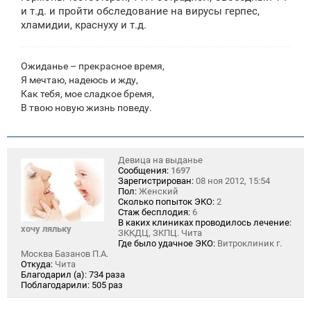
н
и т.д. и пройти обследование на вирусы герпес,
и
е
хламидии, краснуху и т.д.
Ожиданье – прекрасное время,
Я мечтаю, надеюсь и жду,
Как тебя, мое сладкое бремя,
В твою новую жизнь поведу.
Девица на выданье
Сообщения:
1697
Зарегистрирован:
08 ноя 2012, 15:54
Пол:
Женский
Сколько попыток ЭКО:
2
Стаж бесплодия:
6
В каких клиниках проводилось лечение:
хочу ляльку
ЗККДЦ, ЗКПЦ. Чита
Где было удачное ЭКО:
Витроклиник г.
Москва Базанов П.А.
Откуда:
Чита
Благодарил (а):
734 раза
Поблагодарили:
505 раз