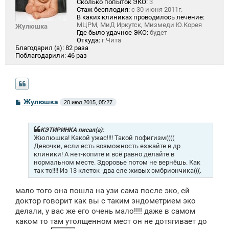
Сколько попыток ЭКО:
3
Стаж бесплодия:
с 30 июня 2011г.
В каких клиниках проводилось лечение:
МЦРМ, МиД Иркутск, Мизмеди Ю.Корея
Жулюшка
Где было удачное ЭКО:
будет
Откуда:
г.Чита
Благодарил (а):
82 раза
Поблагодарили:
46 раз
С
Жулюшка
20 июл 2015, 05:27
о
о
б
щ
КЭТИРИНКА писал(а):
е
Жюлюшка! Какой ужас!!!! Такой пофигизм((((
н
Девочки, если есть возможность езжайте в др
и
клиники! А нет-копите и всё равно делайте в
е
нормальном месте. Здоровье потом не вернёшь. Как
так то!!!! Из 13 клеток -два еле живых эмбриончика(((.
мало того она пошла на узи сама после эко, ей
доктор говорит как вы с таким эндометрием эко
делали, у вас же его очень мало!!!! даже в самом
каком то там утолщенном мест он не дотягивает до