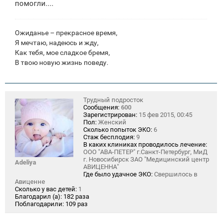
помогли....
и
е
Ожиданье – прекрасное время,
Я мечтаю, надеюсь и жду,
Как тебя, мое сладкое бремя,
В твою новую жизнь поведу.
Трудный подросток
Сообщения:
600
Зарегистрирован:
15 фев 2015, 00:45
Пол:
Женский
Сколько попыток ЭКО:
6
Стаж бесплодия:
9
В каких клиниках проводилось лечение:
ООО "АВА-ПЕТЕР" г.Санкт-Петербург, МиД
г. Новосибирск ЗАО "Медицинский центр
Adeliya
АВИЦЕННА"
Где было удачное ЭКО:
Свершилось в
Авиценне
Сколько у вас детей:
1
Благодарил (а):
182 раза
Поблагодарили:
109 раз