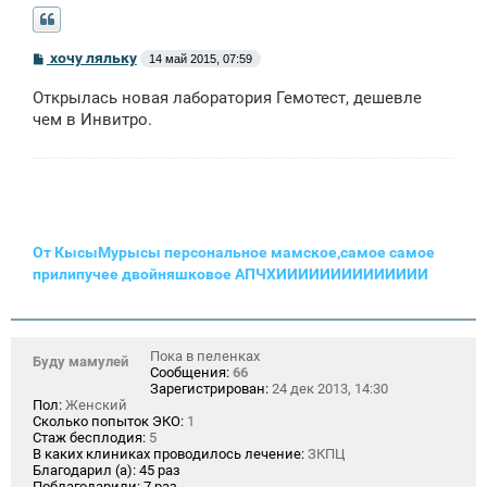
С
хочу ляльку
14 май 2015, 07:59
о
о
Открылась новая лаборатория Гемотест, дешевле
б
щ
чем в Инвитро.
е
н
и
е
От КысыМурысы персональное мамское,самое самое
прилипучее двойняшковое АПЧХИИИИИИИИИИИИИИ
Пока в пеленках
Буду мамулей
Сообщения:
66
Зарегистрирован:
24 дек 2013, 14:30
Пол:
Женский
Сколько попыток ЭКО:
1
Стаж бесплодия:
5
В каких клиниках проводилось лечение:
ЗКПЦ
Благодарил (а):
45 раз
Поблагодарили:
7 раз