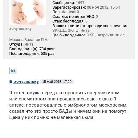
Сообщения:
1697
Зарегистрирован:
08 ноя 2012, 15:54
Пол:
Женский
Сколько попыток ЭКО:
2
Стаж бесплодия:
6
В каких клиниках проводилось лечение:
хочу ляльку
ЗККДЦ, ЗКПЦ. Чита
Где было удачное ЭКО:
Витроклиник г.
Москва Базанов П.А.
Откуда:
Чита
Благодарил (а):
734 раза
Поблагодарили:
505 раз
С
хочу ляльку
15 май 2015, 17:29
о
о
Я хотела мужа перед эко пропоить спермактином
б
щ
или спематоном они продавались еще тогда в 1
е
аптеке, посоветовались с эмбриологом московским,
н
сказал что это просто БАДы и ничем они не помогут.
и
е
Цена у них помню не маленькая была.