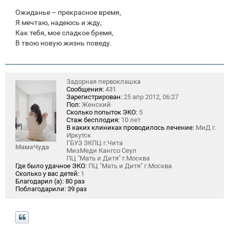
Ожиданье – прекрасное время,
Я мечтаю, надеюсь и жду,
Как тебя, мое сладкое бремя,
В твою новую жизнь поведу.
Задорная первоклашка
Сообщения:
431
Зарегистрирован:
25 апр 2012, 06:27
Пол:
Женский
Сколько попыток ЭКО:
5
Стаж бесплодия:
10 лет
В каких клиниках проводилось лечение:
МиД г.
Иркутск
ГБУЗ ЗКПЦ г.Чита
МамаЧуда
МизМеди Кангсо Сеул
ПЦ "Мать и Дитя" г.Москва
Где было удачное ЭКО:
ПЦ "Мать и Дитя" г.Москва
Сколько у вас детей:
1
Благодарил (а):
80 раз
Поблагодарили:
39 раз