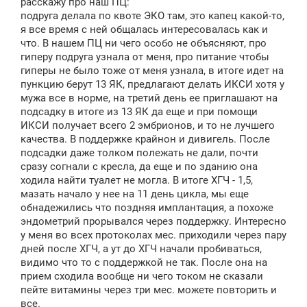
расскажу про наш ПЦ:
е
подруга делала по квоте ЭКО там, это капец какой-то,
н
я все время с ней общалась интересовалась как и
и
е
что. В нашем ПЦ ни чего особо не объясняют, про
гиперу подруга узнала от меня, про питание чтобы
гиперы не было тоже от меня узнала, в итоге идет на
пункцию берут 13 ЯК, предлагают делать ИКСИ хотя у
мужа все в норме, на третий день ее приглашают на
подсадку в итоге из 13 ЯК да еще и при помощи
ИКСИ получает всего 2 эмбрионов, и то не лучшего
качества. В поддержке крайнон и дивигель. После
подсадки даже толком полежать не дали, почти
сразу согнали с кресла, да еще и по зданию она
ходила найти туалет не могла. В итоге ХГЧ - 1,5,
мазать начало у нее на 11 день цикла, мы еще
обнадежились что поздняя имплантация, а похоже
эндометрий прорывался через поддержку. Интересно
у меня во всех протоколах мес. приходили через пару
дней после ХГЧ, а ут до ХГЧ начали пробиваться,
видимо что то с поддержкой не так. После она на
прием сходила вообще ни чего током не сказали
пейте витамины через три мес. можете повторить и
все.