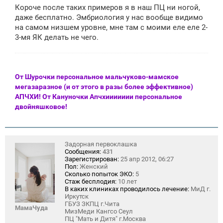
Короче после таких примеров я в наш ПЦ ни ногой,
даже бесплатно. Эмбриология у нас вообще видимо
на самом низшем уровне, мне там с моими еле еле 2-
3-мя ЯК делать не чего.
От Шурочки персональное мальчуково-мамское
мегазаразное (и от этого в разы более эффективное)
АПЧХИ! От Кануночки Апчхиииииии персональное
двойняшковое!
Задорная первоклашка
Сообщения:
431
Зарегистрирован:
25 апр 2012, 06:27
Пол:
Женский
Сколько попыток ЭКО:
5
Стаж бесплодия:
10 лет
В каких клиниках проводилось лечение:
МиД г.
Иркутск
ГБУЗ ЗКПЦ г.Чита
МамаЧуда
МизМеди Кангсо Сеул
ПЦ "Мать и Дитя" г.Москва