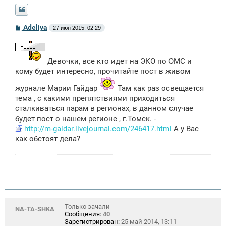
С
Adeliya
27 июн 2015, 02:29
о
о
б
щ
Девочки, все кто идет на ЭКО по ОМС и
е
н
кому будет интересно, прочитайте пост в живом
и
е
журнале Марии Гайдар
Там как раз освещается
тема , с какими препятствиями приходиться
сталкиваться парам в регионах, в данном случае
будет пост о нашем регионе , г.Томск. -
http://m-gaidar.livejournal.com/246417.html
А у Вас
как обстоят дела?
Только зачали
NA-TA-SHKA
Сообщения:
40
Зарегистрирован:
25 май 2014, 13:11