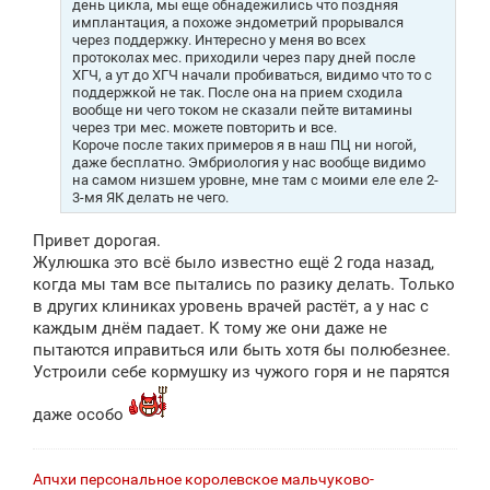
день цикла, мы еще обнадежились что поздняя
имплантация, а похоже эндометрий прорывался
через поддержку. Интересно у меня во всех
протоколах мес. приходили через пару дней после
ХГЧ, а ут до ХГЧ начали пробиваться, видимо что то с
поддержкой не так. После она на прием сходила
вообще ни чего током не сказали пейте витамины
через три мес. можете повторить и все.
Короче после таких примеров я в наш ПЦ ни ногой,
даже бесплатно. Эмбриология у нас вообще видимо
на самом низшем уровне, мне там с моими еле еле 2-
3-мя ЯК делать не чего.
Привет дорогая.
Жулюшка это всё было известно ещё 2 года назад,
когда мы там все пытались по разику делать. Только
в других клиниках уровень врачей растёт, а у нас с
каждым днём падает. К тому же они даже не
пытаются иправиться или быть хотя бы полюбезнее.
Устроили себе кормушку из чужого горя и не парятся
даже особо
Апчхи персональное королевское мальчуково-