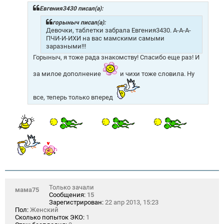
б
щ
Евгения3430 писал(а):
е
н
горыныч писал(а):
и
Девочки, таблетки забрала Евгения3430. А-А-А-
е
ПЧИ-И-ИХИ на вас мамскими самыми
заразными!!!
Горыныч, я тоже рада знакомству! Спасибо еще раз! И
за милое дополнение
и чихи тоже словила. Ну
все, теперь только вперед
Только зачали
мама75
Сообщения:
15
Зарегистрирован:
22 апр 2013, 15:23
Пол:
Женский
Сколько попыток ЭКО:
1