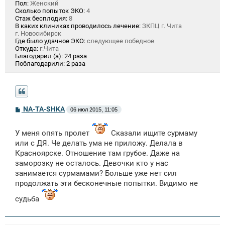
Пол:
Женский
Сколько попыток ЭКО:
4
Стаж бесплодия:
8
В каких клиниках проводилось лечение:
ЗКПЦ г. Чита
г. Новосибирск
Где было удачное ЭКО:
следующее победное
Откуда:
г.Чита
Благодарил (а):
24 раза
Поблагодарили:
2 раза
С
NA-TA-SHKA
06 июл 2015, 11:05
о
о
б
У меня опять пролет
Сказали ищите сурмаму
щ
или с ДЯ. Че делать ума не приложу. Делала в
е
н
Красноярске. Отношение там грубое. Даже на
и
заморозку не осталось. Девочки кто у нас
е
занимается сурмамами? Больше уже нет сил
продолжать эти бесконечные попытки. Видимо не
судьба