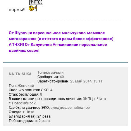
нормы!!!
От Шурочки персональное мальчуково-мамское
мегазаразное (и от этого в разы более эффективное)
АПЧХИ! От Кануночки Апчхиииииии персональное
двойняшковое!
Только зачали
NA-TA-SHKA
Сообщения:
40
Зарегистрирован:
25 май 2014, 13:11
Пол:
Женский
Сколько попыток ЭКО:
4
Стаж бесплодия:
8
В каких клиниках проводилось лечение:
ЗКПЦ г. Чита
г. Новосибирск
Где было удачное ЭКО:
следующее победное
Откуда:
г.Чита
Благодарил (а):
24 раза
Поблагодарили:
2 раза