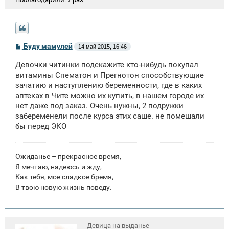
С
Буду мамулей
14 май 2015, 16:46
о
о
Девочки читинки подскажите кто-нибудь покупал
б
щ
витамины Спематон и Прегнотон способствующие
е
зачатию и наступлению беременности, где в каких
н
аптеках в Чите можно их купить, в нашем городе их
и
е
нет даже под заказ. Очень нужны, 2 подружки
забеременели после курса этих саше. не помешали
бы перед ЭКО
Ожиданье – прекрасное время,
Я мечтаю, надеюсь и жду,
Как тебя, мое сладкое бремя,
В твою новую жизнь поведу.
Девица на выданье