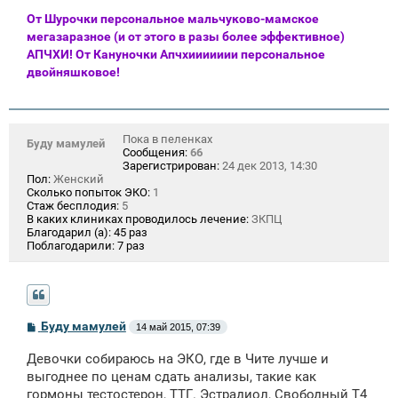
От Шурочки персональное мальчуково-мамское
мегазаразное (и от этого в разы более эффективное)
АПЧХИ! От Кануночки Апчхиииииии персональное
двойняшковое!
Пока в пеленках
Буду мамулей
Сообщения:
66
Зарегистрирован:
24 дек 2013, 14:30
Пол:
Женский
Сколько попыток ЭКО:
1
Стаж бесплодия:
5
В каких клиниках проводилось лечение:
ЗКПЦ
Благодарил (а):
45 раз
Поблагодарили:
7 раз
С
Буду мамулей
14 май 2015, 07:39
о
о
Девочки собираюсь на ЭКО, где в Чите лучше и
б
щ
выгоднее по ценам сдать анализы, такие как
е
гормоны тестостерон, ТТГ. Эстрадиол, Свободный Т4