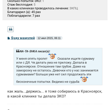
Сколько попыток ЭКО:
1
Стаж бесплодия:
5
В каких клиниках проводилось лечение:
ЗКПЦ
Благодарил (а):
45 раз
Поблагодарили:
7 раз
С
Буду мамулей
12 июл 2015, 06:11
о
о
б
щ
NA-TA-SHKA писал(а):
е
н
У меня опять пролет
Сказали ищите сурмаму
и
или с ДЯ. Че делать ума не приложу. Делала в
е
Красноярске. Отношение там грубое. Даже на
заморозку не осталось. Девочки кто у нас занимается
сурмамами? Больше уже нет сил продолжать эти
бесконечные попытки. Видимо не судьба
как жаль...держись... я тоже собираюсь в Красноярск,
в какой клинике ты делала ЭКО?