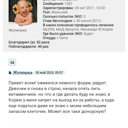
Сообщения:
1321
Зарегистрирован:
20 окт 2011, 10:30
Пол:
Женский
Сколько попыток ЭКО:
3
Стаж бесплодия:
с 30 июня 2011г.
В каких клиниках проводилось лечение:
МЦРМ, МиД Иркутск, Мизмеди Ю.Корея
Жулюшка
Где было удачное ЭКО:
будет
Откуда:
г.Чита
Благодарил (а):
82 раза
Поблагодарили:
46 раз
С
Жулюшка
05 май 2015, 05:57
о
о
Привет всем! оживился немного форум, радует.
б
щ
Девочки я снова в строю, начала опять пить
е
витаминчики. но что и где делать буду не знаю, в
н
Корею у меня запрет на выезд из-за работы, а куда
и
е
еще податься даже не знаю с моим небольшим
запасом клеточек. Может все таки донорскую?