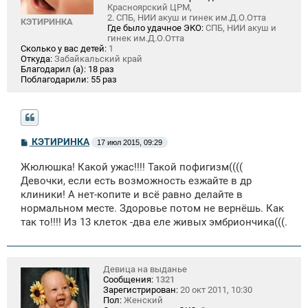
Красноярский ЦРМ,
2. СПБ, НИИ акуш и гинек им.Д.О.Отта
КЭТИРИНКА
Где было удачное ЭКО:
СПБ, НИИ акуш и
гинек им.Д.О.Отта
Сколько у вас детей:
1
Откуда:
Забайкальский край
Благодарил (а):
18 раз
Поблагодарили:
55 раз
С
КЭТИРИНКА
17 июл 2015, 09:29
о
о
Жюлюшка! Какой ужас!!!! Такой пофигизм((((
б
щ
Девочки, если есть возможность езжайте в др
е
клиники! А нет-копите и всё равно делайте в
н
нормальном месте. Здоровье потом не вернёшь. Как
и
е
так то!!!! Из 13 клеток -два еле живых эмбриончика(((.
Девица на выданье
Сообщения:
1321
Зарегистрирован:
20 окт 2011, 10:30
Пол:
Женский