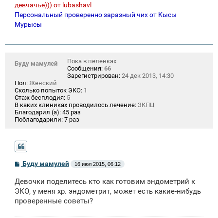
девчачье))) от lubashavl
Персональный проверенно заразный чих от Кысы
Мурысы
Пока в пеленках
Буду мамулей
Сообщения:
66
Зарегистрирован:
24 дек 2013, 14:30
Пол:
Женский
Сколько попыток ЭКО:
1
Стаж бесплодия:
5
В каких клиниках проводилось лечение:
ЗКПЦ
Благодарил (а):
45 раз
Поблагодарили:
7 раз
С
Буду мамулей
16 июл 2015, 06:12
о
о
Девочки поделитесь кто как готовим эндометрий к
б
щ
ЭКО, у меня хр. эндометрит, может есть какие-нибудь
е
проверенные советы?
н
и
е