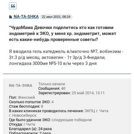
С
NA-TA-SHKA
22 июл 2015, 08:24
о
о
"ЧудоМама Девочки поделитесь кто как готовим
б
щ
эндометрий к ЭКО, у меня хр. эндометрит, может
е
есть какие-нибудь проверенные советы?
н
и
е
Я вводила гель катеджель в/маточно №7, вобэнзим -
3т.3 р/д месяц, актовегин - 1т 3р/д 3-4недели,
лонгидаза 3000мe №5-10 в/м через 3 дня
Только зачали
NA-TA-SHKA
Сообщения:
40
Зарегистрирован:
25 май 2014, 13:11
Пол:
Женский
Сколько попыток ЭКО:
4
Стаж бесплодия:
8
В каких клиниках проводилось лечение:
ЗКПЦ г. Чита
г. Новосибирск
Где было удачное ЭКО:
следующее победное
Откуда:
г.Чита
Благодарил (а):
24 раза
Поблагодарили:
2 раза