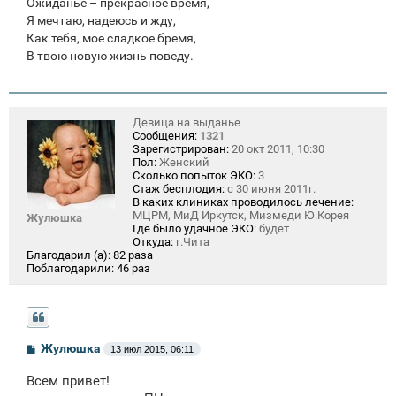
Ожиданье – прекрасное время,
Я мечтаю, надеюсь и жду,
Как тебя, мое сладкое бремя,
В твою новую жизнь поведу.
Девица на выданье
Сообщения:
1321
Зарегистрирован:
20 окт 2011, 10:30
Пол:
Женский
Сколько попыток ЭКО:
3
Стаж бесплодия:
с 30 июня 2011г.
В каких клиниках проводилось лечение:
МЦРМ, МиД Иркутск, Мизмеди Ю.Корея
Жулюшка
Где было удачное ЭКО:
будет
Откуда:
г.Чита
Благодарил (а):
82 раза
Поблагодарили:
46 раз
С
Жулюшка
13 июл 2015, 06:11
о
о
Всем привет!
б
щ