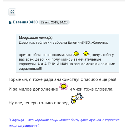
С
Евгения3430
29 апр 2015, 14:28
о
о
б
щ
горыныч писал(а):
е
Девочки, таблетки забрала Евгения3430. Женечка,
н
и
е
приятно было познакомиться
, хочу чтобы у
вас всех, девочки, получились замечательные
карапузы. А-А-А-ПЧИ-И-ИХИ на вас мамскими самыми
заразными!!!
Горыныч, я тоже рада знакомству! Спасибо еще раз!
И за милое дополнение
и чихи тоже словила.
Ну все, теперь только вперед
"Надежда — это хорошая вещь, может быть, даже лучшая, а хорошие
вещи не умирают".