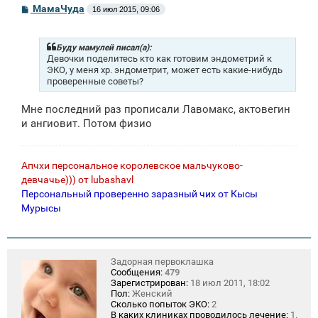
С
МамаЧуда
16 июл 2015, 09:06
о
о
б
щ
Буду мамулей писал(а):
е
Девочки поделитесь кто как готовим эндометрий к
н
ЭКО, у меня хр. эндометрит, может есть какие-нибудь
и
проверенные советы?
е
Мне последний раз прописали Лавомакс, актовегин
и ангиовит. Потом физио
Апчхи персональное королевское мальчуково-
девчачье))) от lubashavl
Персональный проверенно заразный чих от Кысы
Мурысы
Задорная первоклашка
Сообщения:
479
Зарегистрирован:
18 июл 2011, 18:02
Пол:
Женский
Сколько попыток ЭКО:
2
В каких клиниках проводилось лечение:
1.