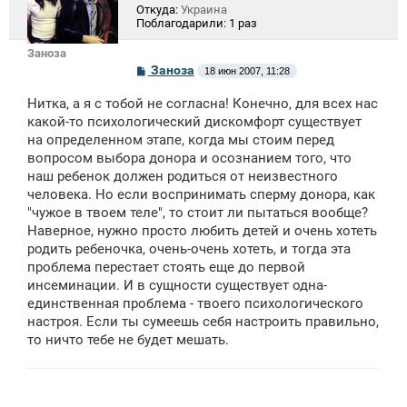
Откуда:
Украина
Поблагодарили:
1 раз
Заноза
С
Заноза
18 июн 2007, 11:28
о
о
Нитка, а я с тобой не согласна! Конечно, для всех нас
б
щ
какой-то психологический дискомфорт существует
е
на определенном этапе, когда мы стоим перед
н
вопросом выбора донора и осознанием того, что
и
е
наш ребенок должен родиться от неизвестного
человека. Но если воспринимать сперму донора, как
"чужое в твоем теле", то стоит ли пытаться вообще?
Наверное, нужно просто любить детей и очень хотеть
родить ребеночка, очень-очень хотеть, и тогда эта
проблема перестает стоять еще до первой
инсеминации. И в сущности существует одна-
единственная проблема - твоего психологического
настроя. Если ты сумеешь себя настроить правильно,
то ничто тебе не будет мешать.