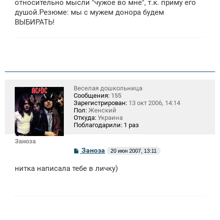
относительно мысли "чужое во мне", т.к. приму его
душой.Резюме: мы с мужем донора будем
ВЫБИРАТЬ!
Веселая дошкольница
Сообщения:
155
Зарегистрирован:
13 окт 2006, 14:14
Пол:
Женский
Откуда:
Украина
Поблагодарили:
1 раз
Заноза
С
Заноза
20 июн 2007, 13:11
о
о
нитка написала тебе в личку)
б
щ
е
н
и
е