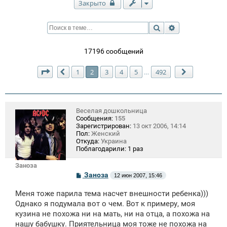
Закрыто
Поиск
Расширенный п
17196 сообщений
Страница
2
из
492
1
2
3
4
5
492
…
Пред.
След.
Веселая дошкольница
Сообщения:
155
Зарегистрирован:
13 окт 2006, 14:14
Пол:
Женский
Откуда:
Украина
Поблагодарили:
1 раз
Заноза
С
Заноза
12 июн 2007, 15:46
о
о
Меня тоже парила тема насчет внешности ребенка)))
б
щ
Однако я подумала вот о чем. Вот к примеру, моя
е
кузина не похожа ни на мать, ни на отца, а похожа на
н
нашу бабушку. Приятельница моя тоже не похожа на
и