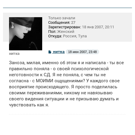
Только зачали
Сообщения:
27
Зарегистрирован:
18 янв 2007, 20:11
Пол:
Женский
Откуда:
Россия, Тула
С
нитка
18 июн 2007, 23:48
нитка
о
о
Заноза, милая, именно об этом я и написала - ты все
б
щ
правильно поняла - о своей психологической
е
неготовности к СД. Я не поняла, с чем ты не
н
согласна - с МОИМИ ощущениями? У каждого свое
и
е
восприятие происходящего. Я просто поделилась
своими переживаниями, никому не навязываю
своего видения ситуации и не призываю думать и
чувствовать как я.