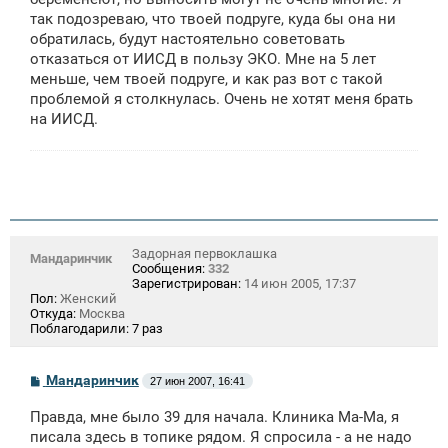
так подозреваю, что твоей подруге, куда бы она ни
обратилась, будут настоятельно советовать
отказаться от ИИСД в пользу ЭКО. Мне на 5 лет
меньше, чем твоей подруге, и как раз вот с такой
проблемой я столкнулась. Очень не хотят меня брать
на ИИСД.
Задорная первоклашка
Мандаринчик
Сообщения:
332
Зарегистрирован:
14 июн 2005, 17:37
Пол:
Женский
Откуда:
Москва
Поблагодарили:
7 раз
С
Мандаринчик
27 июн 2007, 16:41
о
о
Правда, мне было 39 для начала. Клиника Ма-Ма, я
б
щ
писала здесь в топике рядом. Я спросила - а не надо