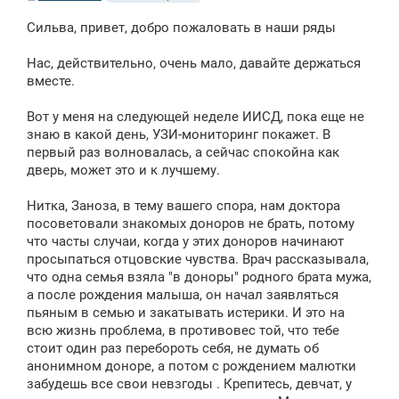
о
о
Сильва, привет, добро пожаловать в наши ряды
б
щ
е
Нас, действительно, очень мало, давайте держаться
н
вместе.
и
е
Вот у меня на следующей неделе ИИСД, пока еще не
знаю в какой день, УЗИ-мониторинг покажет. В
первый раз волновалась, а сейчас спокойна как
дверь, может это и к лучшему.
Нитка, Заноза, в тему вашего спора, нам доктора
посоветовали знакомых доноров не брать, потому
что часты случаи, когда у этих доноров начинают
просыпаться отцовские чувства. Врач рассказывала,
что одна семья взяла "в доноры" родного брата мужа,
а после рождения малыша, он начал заявляться
пьяным в семью и закатывать истерики. И это на
всю жизнь проблема, в противовес той, что тебе
стоит один раз перебороть себя, не думать об
анонимном доноре, а потом с рождением малютки
забудешь все свои невзгоды . Крепитесь, девчат, у