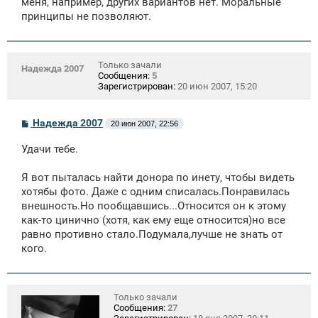
меня, например, других вариантов нет. Моральные
принципы не позволяют.
Только зачали
Надежда 2007
Сообщения:
5
Зарегистрирован:
20 июн 2007, 15:20
С
Надежда 2007
20 июн 2007, 22:56
о
о
Удачи тебе.
б
щ
е
Я вот пыталась найти донора по инету, чтобы видеть
н
хотябы фото. Даже с одним списалась.Понравилась
и
е
внешность.Но пообщавшись...Относится он к этому
как-то цинично (хотя, как ему еще относится)но все
равно противно стало.Подумала,лучше не знать от
кого.
Только зачали
Сообщения:
27