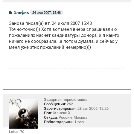
С
Эльфик
24 июл 2007, 15:46
о
о
Заноза писал(а) вт, 24 июля 2007 15:43
б
щ
Точно-точно))) Хотя вот меня вчера спрашивали о
е
пожеланиях насчет кандидатуры донора, и я как-то
н
ничего не сообразила...а потом думала, и сейчас у
и
е
меня уже этих пожеланий немеряно)))
Задорная первоклашка
Сообщения:
252
Зарегистрирован:
28 авг 2006, 12:26
Пол:
Женский
Откуда:
Россия, Москва
Поблагодарили:
1 раз
Lotus-70