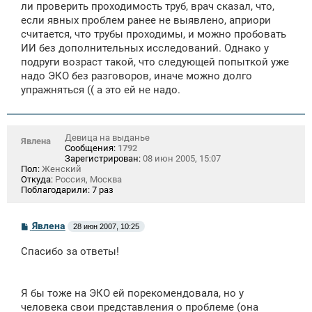
е
ли проверить проходимость труб, врач сказал, что,
н
если явных проблем ранее не выявлено, априори
и
е
считается, что трубы проходимы, и можно пробовать
ИИ без дополнительных исследований. Однако у
подруги возраст такой, что следующей попыткой уже
надо ЭКО без разговоров, иначе можно долго
упражняться (( а это ей не надо.
Девица на выданье
Явлена
Сообщения:
1792
Зарегистрирован:
08 июн 2005, 15:07
Пол:
Женский
Откуда:
Россия, Москва
Поблагодарили:
7 раз
С
Явлена
28 июн 2007, 10:25
о
о
Спасибо за ответы!
б
щ
е
н
Я бы тоже на ЭКО ей порекомендовала, но у
и
е
человека свои представления о проблеме (она