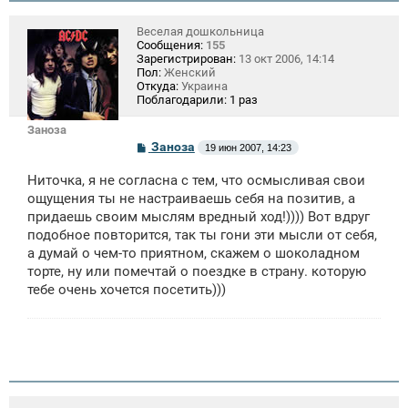
Веселая дошкольница
Сообщения:
155
Зарегистрирован:
13 окт 2006, 14:14
Пол:
Женский
Откуда:
Украина
Поблагодарили:
1 раз
Заноза
С
Заноза
19 июн 2007, 14:23
о
о
Ниточка, я не согласна с тем, что осмысливая свои
б
щ
ощущения ты не настраиваешь себя на позитив, а
е
придаешь своим мыслям вредный ход!)))) Вот вдруг
н
подобное повторится, так ты гони эти мысли от себя,
и
е
а думай о чем-то приятном, скажем о шоколадном
торте, ну или помечтай о поездке в страну. которую
тебе очень хочется посетить)))