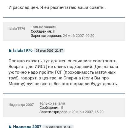
И расклад цен. Я ей распечтатаю ваши советы.
Только зачали
lalala1976
Сообщения:
8
Зарегистрирован:
24 май 2007, 00:20
С
lalala1976
25 июн 2007, 22:57
о
о
Сложно сказать, тут должен специалист советовать.
б
щ
Возраст для ИИСД не очень подходящий. Для начала
е
уж точно надо пройти ГСГ (проходимость маточных
н
труб), говорят, в центре на Опарина (если Вы про
и
е
Москву) лучше всего, без этого вряд ли будут делать.
Только зачали
Надежда 2007
Сообщения:
5
Зарегистрирован:
20 июн 2007, 15:20
С
Надежда 2007
26 июн 2007, 09:41