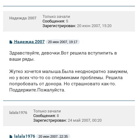
Только зачали
Надежда 2007
Сообщения:
5
Зарегистрирован:
20 июн 2007, 15:20
С
Надежда 2007
20 июн 2007, 19:17
о
о
Здравствуйте, девочки.Вот решила вступипить в
б
щ
ваши ряды.
е
н
Жутко хочется малыша.Была неоднократно замужем,
и
е
но у всех что-то со спермиками проблемы. Решила
попробовать от донора. Но страшновато как-то.
Поддержите.Пожалуйста.
Только зачали
lalala1976
Сообщения:
8
Зарегистрирован:
24 май 2007, 00:20
С
lalala1976
20 июн 2007, 22:35