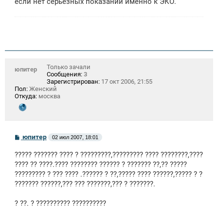
если нет серьезных показаний именно к ЭКО.
Только зачали
юпитер
Сообщения:
3
Зарегистрирован:
17 окт 2006, 21:55
Пол:
Женский
Откуда:
москва
С
юпитер
02 июл 2007, 18:01
о
о
????? ??????? ???? ? ?????????,????????? ???? ????????,????
б
щ
???? ?? ????.???? ???????? ?????? ? ??????? ??,?? ?????
е
????????? ? ??? ???? .?????? ? ??,????? ???? ??????,????? ? ?
н
??????? ??????,??? ??? ???????,??? ? ???????.
и
е
? ??. ? ?????????? ??????????