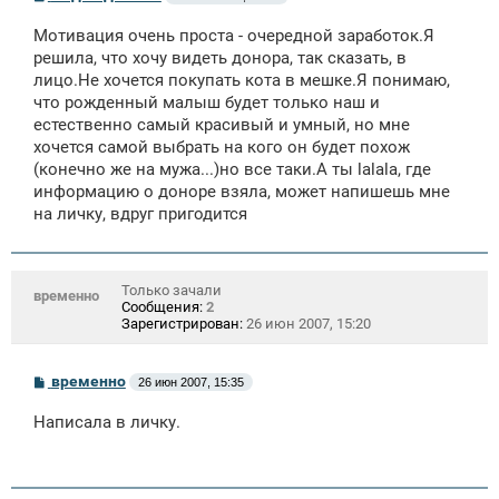
о
о
Мотивация очень проста - очередной заработок.Я
б
щ
решила, что хочу видеть донора, так сказать, в
е
лицо.Не хочется покупать кота в мешке.Я понимаю,
н
что рожденный малыш будет только наш и
и
е
естественно самый красивый и умный, но мне
хочется самой выбрать на кого он будет похож
(конечно же на мужа...)но все таки.А ты lalala, где
информацию о доноре взяла, может напишешь мне
на личку, вдруг пригодится
Только зачали
временно
Сообщения:
2
Зарегистрирован:
26 июн 2007, 15:20
С
временно
26 июн 2007, 15:35
о
о
Написала в личку.
б
щ
е
н
и