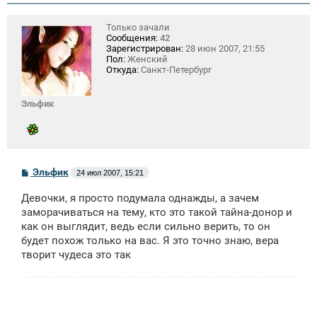
Только зачали
Сообщения:
42
Зарегистрирован:
28 июн 2007, 21:55
Пол:
Женский
Откуда:
Санкт-Петербург
Эльфик
С
Эльфик
24 июл 2007, 15:21
о
о
Девочки, я просто подумала однажды, а зачем
б
щ
заморачиваться на тему, кто это такой тайна-донор и
е
как он выглядит, ведь если сильно верить, то он
н
будет похож только на вас. Я это точно знаю, вера
и
е
творит чудеса это так