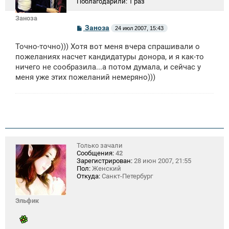
Поблагодарили:
1 раз
Заноза
С
Заноза
24 июл 2007, 15:43
о
о
Точно-точно))) Хотя вот меня вчера спрашивали о
б
щ
пожеланиях насчет кандидатуры донора, и я как-то
е
ничего не сообразила...а потом думала, и сейчас у
н
меня уже этих пожеланий немеряно)))
и
е
Только зачали
Сообщения:
42
Зарегистрирован:
28 июн 2007, 21:55
Пол:
Женский
Откуда:
Санкт-Петербург
Эльфик