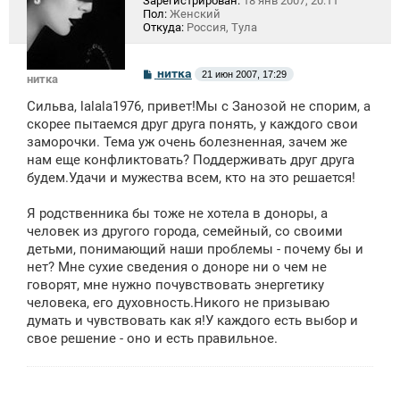
Зарегистрирован:
18 янв 2007, 20:11
Пол:
Женский
Откуда:
Россия, Тула
С
нитка
21 июн 2007, 17:29
нитка
о
о
Сильва, lalala1976, привет!Мы с Занозой не спорим, а
б
щ
скорее пытаемся друг друга понять, у каждого свои
е
заморочки. Тема уж очень болезненная, зачем же
н
нам еще конфликтовать? Поддерживать друг друга
и
е
будем.Удачи и мужества всем, кто на это решается!
Я родственника бы тоже не хотела в доноры, а
человек из другого города, семейный, со своими
детьми, понимающий наши проблемы - почему бы и
нет? Мне сухие сведения о доноре ни о чем не
говорят, мне нужно почувствовать энергетику
человека, его духовность.Никого не призываю
думать и чувствовать как я!У каждого есть выбор и
свое решение - оно и есть правильное.