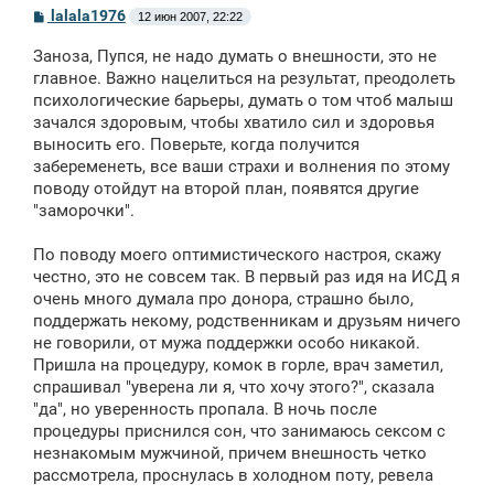
С
lalala1976
12 июн 2007, 22:22
о
о
Заноза, Пупся, не надо думать о внешности, это не
б
щ
главное. Важно нацелиться на результат, преодолеть
е
психологические барьеры, думать о том чтоб малыш
н
зачался здоровым, чтобы хватило сил и здоровья
и
е
выносить его. Поверьте, когда получится
забеременеть, все ваши страхи и волнения по этому
поводу отойдут на второй план, появятся другие
"заморочки".
По поводу моего оптимистического настроя, скажу
честно, это не совсем так. В первый раз идя на ИСД я
очень много думала про донора, страшно было,
поддержать некому, родственникам и друзьям ничего
не говорили, от мужа поддержки особо никакой.
Пришла на процедуру, комок в горле, врач заметил,
спрашивал "уверена ли я, что хочу этого?", сказала
"да", но уверенность пропала. В ночь после
процедуры приснился сон, что занимаюсь сексом с
незнакомым мужчиной, причем внешность четко
рассмотрела, проснулась в холодном поту, ревела