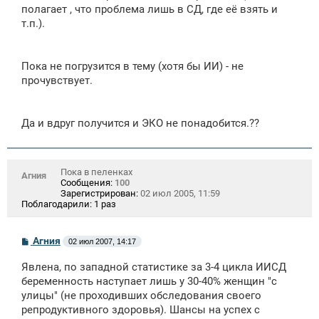
полагает , что проблема лишь в СД, где её взять и
т.п.).
Пока не погрузится в тему (хотя бы ИИ) - не
прочувствует.
Да и вдруг получится и ЭКО не понадобится.??
Пока в пеленках
Агния
Сообщения:
100
Зарегистрирован:
02 июл 2005, 11:59
Поблагодарили:
1 раз
С
Агния
02 июл 2007, 14:17
о
о
Явлена, по западной статистике за 3-4 цикла ИИСД
б
щ
беременность наступает лишь у 30-40% женщин "с
е
улицы" (не проходивших обследования своего
н
репродуктивного здоровья). Шансы на успех с
и