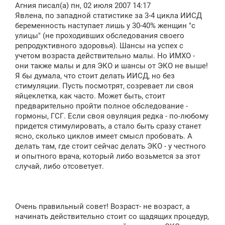
о
Агния писал(а) пн, 02 июля 2007 14:17
б
щ
Явлена, по западной статистике за 3-4 цикла ИИСД
е
беременность наступает лишь у 30-40% женщин "с
н
улицы" (не проходивших обследования своего
и
е
репродуктивного здоровья). Шансы на успех с
учетом возраста действительно малы. Но ИМХО -
они также малы и для ЭКО и шансы от ЭКО не выше!
Я бы думала, что стоит делать ИИСД, но без
стимуляции. Пусть посмотрят, созревает ли своя
яйцеклетка, как часто. Может быть, стоит
предварительно пройти полное обследование -
гормоны, ГСГ. Если своя овуляция редка - по-любому
придется стимулировать, а стало быть сразу станет
ясно, сколько циклов имеет смысл пробовать. А
делать там, где стоит сейчас делать ЭКО - у честного
и опытного врача, который либо возьмется за этот
случай, либо отсоветует.
Очень правильный совет! Возраст- не возраст, а
начинать действительно стоит со щадящих процедур,