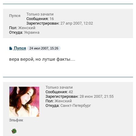
Только зачали
Пупся
Сообщения:
16
Зарегистрирован:
27 апр 2007, 12:02
Пол:
Женский
Откуда:
Украина
С
Пупся
24 июл 2007, 15:26
о
о
вера верой, но лутше факты....
б
щ
е
н
и
е
Только зачали
Сообщения:
42
Зарегистрирован:
28 июн 2007, 21:55
Пол:
Женский
Откуда:
Санкт-Петербург
Эльфик