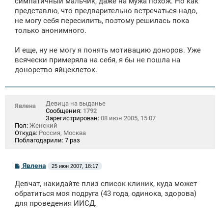
симпатичный мальчик, даже на мужа похож. Но как
н
представлю, что предварительно встречаться надо,
и
е
не могу себя пересилить, поэтому решилась пока
только анонимного.
И еще, ну не могу я понять мотивацию доноров. Уже
всячески примеряла на себя, я бы не пошла на
донорство яйцеклеток.
Девица на выданье
Явлена
Сообщения:
1792
Зарегистрирован:
08 июн 2005, 15:07
Пол:
Женский
Откуда:
Россия, Москва
Поблагодарили:
7 раз
С
Явлена
25 июн 2007, 18:17
о
о
Девчат, накидайте плиз список клиник, куда может
б
щ
обратиться моя подруга (43 года, одинока, здорова)
е
для проведения ИИСД.
н
и
е