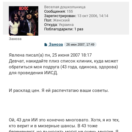
е
Веселая дошкольница
Сообщения:
155
Зарегистрирован:
13 окт 2006, 14:14
Пол:
Женский
Откуда:
Украина
Поблагодарили:
1 раз
Заноза
С
Заноза
26 июн 2007, 17:49
о
о
Явлена писал(а) пн, 25 июня 2007 18:17
б
щ
Девчат, накидайте плиз список клиник, куда может
е
обратиться моя подруга (43 года, одинока, здорова)
н
для проведения ИИСД.
и
е
И расклад цен. Я ей распечтатаю ваши советы.
Ой, 43 для ИИ это конечно многовато. Хотя, я из тех,
кто верит и в мизерные шансы. В 43 тоже
беременеют, но выносить могут не очень многие. Я