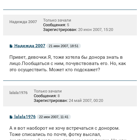
Только зачали
Надежда 2007
Сообщения:
5
Зарегистрирован:
20 июн 2007, 15:20
С
Надежда 2007
21 июн 2007, 18:51
о
о
Привет, девочки.Я, тоже хотела бы донора знать в
б
щ
лицо.Пообщаться с ним, почувствовать его. Но, как
е
это осуществить. Может кто подскажет?
н
и
е
Только зачали
lalala1976
Сообщения:
8
Зарегистрирован:
24 май 2007, 00:20
С
lalala1976
22 июн 2007, 11:41
о
о
А я вот наоборот не хочу встречаться с донором.
б
щ
Тоже списались по почте, фотку выслал,
е