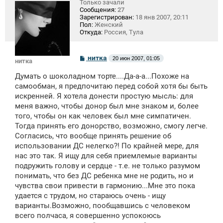
Только зачали
Сообщения:
27
Зарегистрирован:
18 янв 2007, 20:11
Пол:
Женский
Откуда:
Россия, Тула
С
нитка
20 июн 2007, 01:05
нитка
о
о
Думать о шоколадном торте....Да-а-а...Похоже на
б
щ
самообман, я предпочитаю перед собой хотя бы быть
е
искренней. Я хотела донести простую мысль: для
н
меня важно, чтобы донор был мне знаком и, более
и
е
того, чтобы он как человек был мне симпатичен.
Тогда принять его донорство, возможно, смогу легче.
Согласись, что вообще принять решение об
использовании ДС нелегко?! По крайней мере, для
нас это так. Я ищу для себя приемлемые варианты
подружить голову и сердце - т.е. не только разумом
понимать, что без ДС ребенка мне не родить, но и
чувства свои привести в гармонию...Мне это пока
удается с трудом, но стараюсь очень - ищу
варианты.Возможно, пообщавшись с человеком
всего полчаса, я совершенно успокоюсь