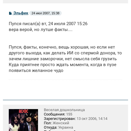
С
Эльфик
24 июл 2007, 15:38
о
о
Пупся писал(а) вт, 24 июля 2007 15:26
б
щ
вера верой, но лутше факты....
е
н
и
е
Пупся, факты, конечно, вещь хорошая, но если нет
другого выхода, как делать ИИ со спермой донора, то
зачем лишние заморочки, нет смысла себя грузить
Куда приятнее просто ждать момента, когда в пузе
появиться желанное чудо
Веселая дошкольница
Сообщения:
155
Зарегистрирован:
13 окт 2006, 14:14
Пол:
Женский
Откуда:
Украина