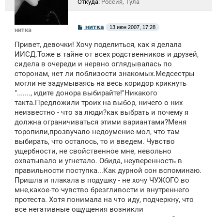
Откуда:
Россия, Тула
С
нитка
13 июн 2007, 17:28
нитка
о
о
Привет, девочки! Хочу поделиться, как я делала
б
щ
ИИСД.Тоже в тайне от всех родственников и друзей,
е
сидела в очереди и нервно оглядывалась по
н
сторонам, нет ли поблизости знакомых.Медсестры
и
е
могли не задумываясь на весь коридор крикнуть
"......., идите донора выбирайте!"Никакого
такта.Предложили троих на выбор, ничего о них
неизвестно - что за люди?как выбрать и почему я
должна ограничиваться этими вариантами?Меня
торопили,прозвучало недоумение-мол, что там
выбирать, что осталось, то и введем. Чувство
ущербности, не свойственное мне, невольно
охватывало и угнетало. Обида, неуверенность в
правильности поступка...Как дурной сон вспоминаю.
Пришла и плакала в подушку - не хочу ЧУЖОГО во
мне,какое-то чувство брезгливости и внутреннего
протеста. Хотя понимала на что иду, подчеркну, что
все негативные ощущения возникли