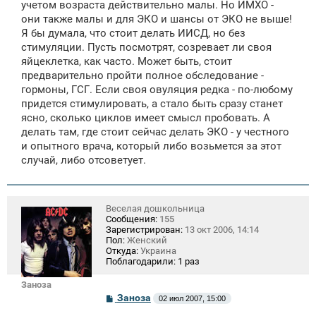
е
учетом возраста действительно малы. Но ИМХО -
они также малы и для ЭКО и шансы от ЭКО не выше!
Я бы думала, что стоит делать ИИСД, но без
стимуляции. Пусть посмотрят, созревает ли своя
яйцеклетка, как часто. Может быть, стоит
предварительно пройти полное обследование -
гормоны, ГСГ. Если своя овуляция редка - по-любому
придется стимулировать, а стало быть сразу станет
ясно, сколько циклов имеет смысл пробовать. А
делать там, где стоит сейчас делать ЭКО - у честного
и опытного врача, который либо возьмется за этот
случай, либо отсоветует.
Веселая дошкольница
Сообщения:
155
Зарегистрирован:
13 окт 2006, 14:14
Пол:
Женский
Откуда:
Украина
Поблагодарили:
1 раз
Заноза
С
Заноза
02 июл 2007, 15:00
о