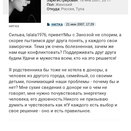
Зарегистрирован:
18 янв 2007, 20:11
Пол:
Женский
Откуда:
Россия, Тула
С
нитка
21 июн 2007, 17:29
нитка
о
о
Сильва, lalala1976, привет!Мы с Занозой не спорим, а
б
щ
скорее пытаемся друг друга понять, у каждого свои
е
заморочки. Тема уж очень болезненная, зачем же
н
нам еще конфликтовать? Поддерживать друг друга
и
е
будем.Удачи и мужества всем, кто на это решается!
Я родственника бы тоже не хотела в доноры, а
человек из другого города, семейный, со своими
детьми, понимающий наши проблемы - почему бы и
нет? Мне сухие сведения о доноре ни о чем не
говорят, мне нужно почувствовать энергетику
человека, его духовность.Никого не призываю
думать и чувствовать как я!У каждого есть выбор и
свое решение - оно и есть правильное.