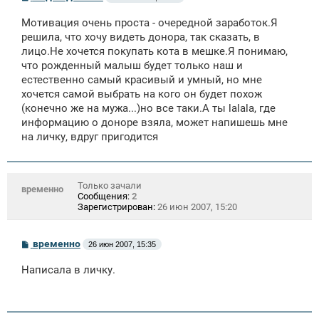
о
о
Мотивация очень проста - очередной заработок.Я
б
щ
решила, что хочу видеть донора, так сказать, в
е
лицо.Не хочется покупать кота в мешке.Я понимаю,
н
что рожденный малыш будет только наш и
и
е
естественно самый красивый и умный, но мне
хочется самой выбрать на кого он будет похож
(конечно же на мужа...)но все таки.А ты lalala, где
информацию о доноре взяла, может напишешь мне
на личку, вдруг пригодится
Только зачали
временно
Сообщения:
2
Зарегистрирован:
26 июн 2007, 15:20
С
временно
26 июн 2007, 15:35
о
о
Написала в личку.
б
щ
е
н
и