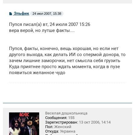
С
Эльфик
24 июл 2007, 15:38
о
о
Пупся писал(а) вт, 24 июля 2007 15:26
б
щ
вера верой, но лутше факты....
е
н
и
е
Пупся, факты, конечно, вещь хорошая, но если нет
другого выхода, как делать ИИ со спермой донора, то
зачем лишние заморочки, нет смысла себя грузить
Куда приятнее просто ждать момента, когда в пузе
появиться желанное чудо
Веселая дошкольница
Сообщения:
155
Зарегистрирован:
13 окт 2006, 14:14
Пол:
Женский
Откуда:
Украина