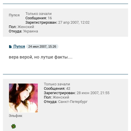
Только зачали
Пупся
Сообщения:
16
Зарегистрирован:
27 апр 2007, 12:02
Пол:
Женский
Откуда:
Украина
С
Пупся
24 июл 2007, 15:26
о
о
вера верой, но лутше факты....
б
щ
е
н
и
е
Только зачали
Сообщения:
42
Зарегистрирован:
28 июн 2007, 21:55
Пол:
Женский
Откуда:
Санкт-Петербург
Эльфик