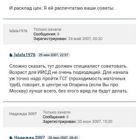
И расклад цен. Я ей распечтатаю ваши советы.
Только зачали
lalala1976
Сообщения:
8
Зарегистрирован:
24 май 2007, 00:20
С
lalala1976
25 июн 2007, 22:57
о
о
Сложно сказать, тут должен специалист советовать.
б
щ
Возраст для ИИСД не очень подходящий. Для начала
е
уж точно надо пройти ГСГ (проходимость маточных
н
труб), говорят, в центре на Опарина (если Вы про
и
е
Москву) лучше всего, без этого вряд ли будут делать.
Только зачали
Надежда 2007
Сообщения:
5
Зарегистрирован:
20 июн 2007, 15:20
С
Надежда 2007
26 июн 2007, 09:41