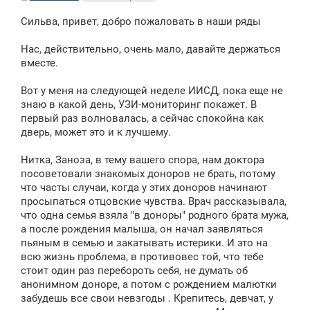
о
о
Сильва, привет, добро пожаловать в наши ряды
б
щ
е
Нас, действительно, очень мало, давайте держаться
н
вместе.
и
е
Вот у меня на следующей неделе ИИСД, пока еще не
знаю в какой день, УЗИ-мониторинг покажет. В
первый раз волновалась, а сейчас спокойна как
дверь, может это и к лучшему.
Нитка, Заноза, в тему вашего спора, нам доктора
посоветовали знакомых доноров не брать, потому
что часты случаи, когда у этих доноров начинают
просыпаться отцовские чувства. Врач рассказывала,
что одна семья взяла "в доноры" родного брата мужа,
а после рождения малыша, он начал заявляться
пьяным в семью и закатывать истерики. И это на
всю жизнь проблема, в противовес той, что тебе
стоит один раз перебороть себя, не думать об
анонимном доноре, а потом с рождением малютки
забудешь все свои невзгоды . Крепитесь, девчат, у