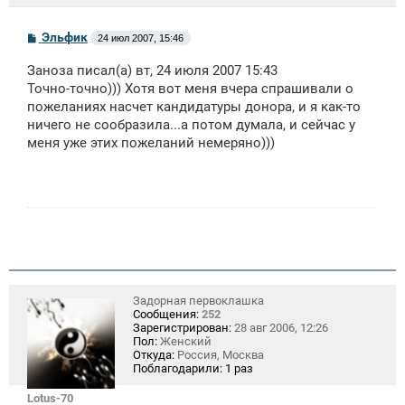
С
Эльфик
24 июл 2007, 15:46
о
о
Заноза писал(а) вт, 24 июля 2007 15:43
б
щ
Точно-точно))) Хотя вот меня вчера спрашивали о
е
пожеланиях насчет кандидатуры донора, и я как-то
н
ничего не сообразила...а потом думала, и сейчас у
и
е
меня уже этих пожеланий немеряно)))
Задорная первоклашка
Сообщения:
252
Зарегистрирован:
28 авг 2006, 12:26
Пол:
Женский
Откуда:
Россия, Москва
Поблагодарили:
1 раз
Lotus-70