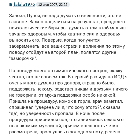
С
lalala1976
12 июн 2007, 22:22
о
о
Заноза, Пупся, не надо думать о внешности, это не
б
щ
главное. Важно нацелиться на результат, преодолеть
е
психологические барьеры, думать о том чтоб малыш
н
зачался здоровым, чтобы хватило сил и здоровья
и
е
выносить его. Поверьте, когда получится
забеременеть, все ваши страхи и волнения по этому
поводу отойдут на второй план, появятся другие
"заморочки".
По поводу моего оптимистического настроя, скажу
честно, это не совсем так. В первый раз идя на ИСД я
очень много думала про донора, страшно было,
поддержать некому, родственникам и друзьям ничего
не говорили, от мужа поддержки особо никакой.
Пришла на процедуру, комок в горле, врач заметил,
спрашивал "уверена ли я, что хочу этого?", сказала
"да", но уверенность пропала. В ночь после
процедуры приснился сон, что занимаюсь сексом с
незнакомым мужчиной, причем внешность четко
рассмотрела, проснулась в холодном поту, ревела