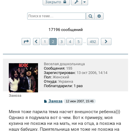
Закрыто
Поиск
Расширенный п
17196 сообщений
Страница
2
из
492
1
2
3
4
5
492
…
Пред.
След.
Веселая дошкольница
Сообщения:
155
Зарегистрирован:
13 окт 2006, 14:14
Пол:
Женский
Откуда:
Украина
Поблагодарили:
1 раз
Заноза
С
Заноза
12 июн 2007, 15:46
о
о
Меня тоже парила тема насчет внешности ребенка)))
б
щ
Однако я подумала вот о чем. Вот к примеру, моя
е
кузина не похожа ни на мать, ни на отца, а похожа на
н
нашу бабушку. Приятельница моя тоже не похожа на
и