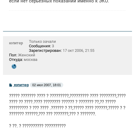
если нет серьезных показаний именно к ЭКО.
Только зачали
юпитер
Сообщения:
3
Зарегистрирован:
17 окт 2006, 21:55
Пол:
Женский
Откуда:
москва
С
юпитер
02 июл 2007, 18:01
о
о
????? ??????? ???? ? ?????????,????????? ???? ????????,????
б
щ
???? ?? ????.???? ???????? ?????? ? ??????? ??,?? ?????
е
????????? ? ??? ???? .?????? ? ??,????? ???? ??????,????? ? ?
н
??????? ??????,??? ??? ???????,??? ? ???????.
и
е
? ??. ? ?????????? ??????????