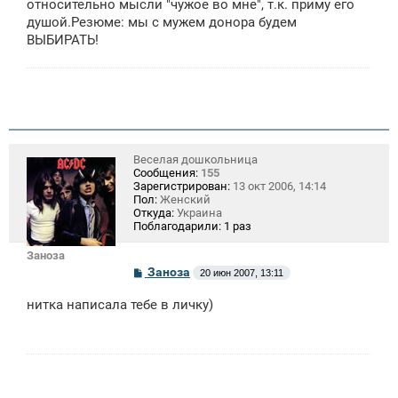
относительно мысли "чужое во мне", т.к. приму его
душой.Резюме: мы с мужем донора будем
ВЫБИРАТЬ!
Веселая дошкольница
Сообщения:
155
Зарегистрирован:
13 окт 2006, 14:14
Пол:
Женский
Откуда:
Украина
Поблагодарили:
1 раз
Заноза
С
Заноза
20 июн 2007, 13:11
о
о
нитка написала тебе в личку)
б
щ
е
н
и
е