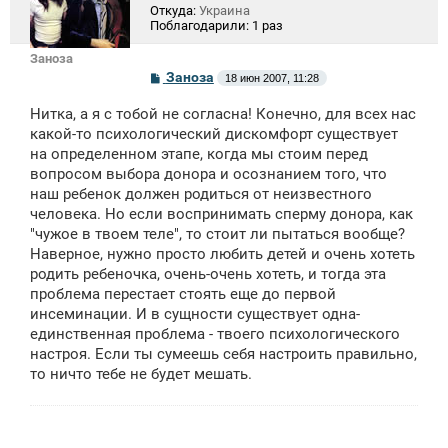
Откуда:
Украина
Поблагодарили:
1 раз
Заноза
С
Заноза
18 июн 2007, 11:28
о
о
Нитка, а я с тобой не согласна! Конечно, для всех нас
б
щ
какой-то психологический дискомфорт существует
е
на определенном этапе, когда мы стоим перед
н
вопросом выбора донора и осознанием того, что
и
е
наш ребенок должен родиться от неизвестного
человека. Но если воспринимать сперму донора, как
"чужое в твоем теле", то стоит ли пытаться вообще?
Наверное, нужно просто любить детей и очень хотеть
родить ребеночка, очень-очень хотеть, и тогда эта
проблема перестает стоять еще до первой
инсеминации. И в сущности существует одна-
единственная проблема - твоего психологического
настроя. Если ты сумеешь себя настроить правильно,
то ничто тебе не будет мешать.