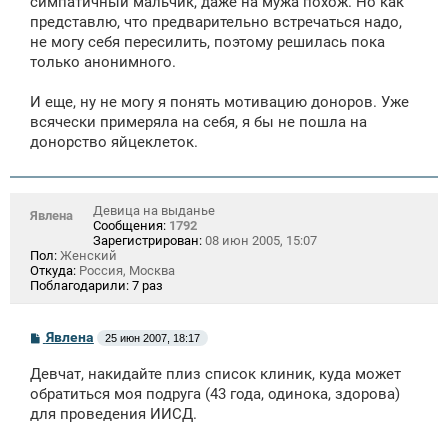
симпатичный мальчик, даже на мужа похож. Но как
н
представлю, что предварительно встречаться надо,
и
е
не могу себя пересилить, поэтому решилась пока
только анонимного.
И еще, ну не могу я понять мотивацию доноров. Уже
всячески примеряла на себя, я бы не пошла на
донорство яйцеклеток.
Девица на выданье
Явлена
Сообщения:
1792
Зарегистрирован:
08 июн 2005, 15:07
Пол:
Женский
Откуда:
Россия, Москва
Поблагодарили:
7 раз
С
Явлена
25 июн 2007, 18:17
о
о
Девчат, накидайте плиз список клиник, куда может
б
щ
обратиться моя подруга (43 года, одинока, здорова)
е
для проведения ИИСД.
н
и
е