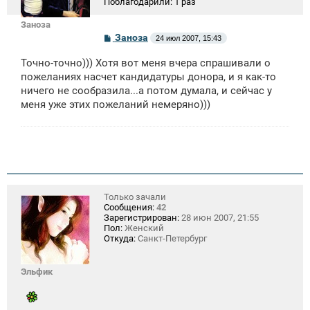
Поблагодарили:
1 раз
Заноза
С
Заноза
24 июл 2007, 15:43
о
о
Точно-точно))) Хотя вот меня вчера спрашивали о
б
щ
пожеланиях насчет кандидатуры донора, и я как-то
е
ничего не сообразила...а потом думала, и сейчас у
н
меня уже этих пожеланий немеряно)))
и
е
Только зачали
Сообщения:
42
Зарегистрирован:
28 июн 2007, 21:55
Пол:
Женский
Откуда:
Санкт-Петербург
Эльфик