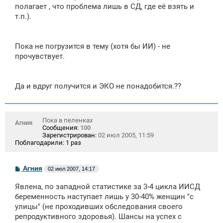
полагает , что проблема лишь в СД, где её взять и
т.п.).
Пока не погрузится в тему (хотя бы ИИ) - не
прочувствует.
Да и вдруг получится и ЭКО не понадобится.??
Пока в пеленках
Агния
Сообщения:
100
Зарегистрирован:
02 июл 2005, 11:59
Поблагодарили:
1 раз
С
Агния
02 июл 2007, 14:17
о
о
Явлена, по западной статистике за 3-4 цикла ИИСД
б
щ
беременность наступает лишь у 30-40% женщин "с
е
улицы" (не проходивших обследования своего
н
репродуктивного здоровья). Шансы на успех с
и