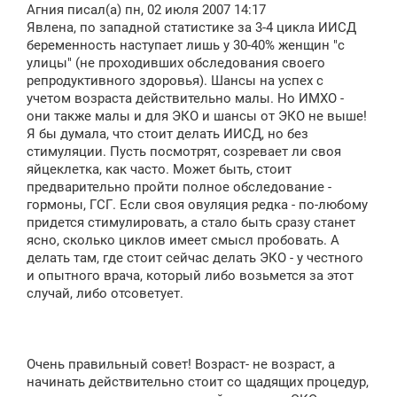
о
Агния писал(а) пн, 02 июля 2007 14:17
б
щ
Явлена, по западной статистике за 3-4 цикла ИИСД
е
беременность наступает лишь у 30-40% женщин "с
н
улицы" (не проходивших обследования своего
и
е
репродуктивного здоровья). Шансы на успех с
учетом возраста действительно малы. Но ИМХО -
они также малы и для ЭКО и шансы от ЭКО не выше!
Я бы думала, что стоит делать ИИСД, но без
стимуляции. Пусть посмотрят, созревает ли своя
яйцеклетка, как часто. Может быть, стоит
предварительно пройти полное обследование -
гормоны, ГСГ. Если своя овуляция редка - по-любому
придется стимулировать, а стало быть сразу станет
ясно, сколько циклов имеет смысл пробовать. А
делать там, где стоит сейчас делать ЭКО - у честного
и опытного врача, который либо возьмется за этот
случай, либо отсоветует.
Очень правильный совет! Возраст- не возраст, а
начинать действительно стоит со щадящих процедур,