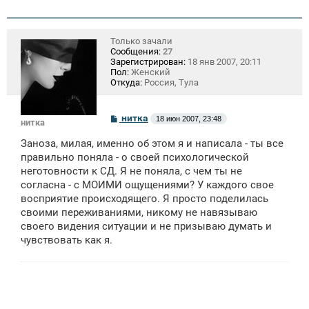
Только зачали
Сообщения:
27
Зарегистрирован:
18 янв 2007, 20:11
Пол:
Женский
Откуда:
Россия, Тула
С
нитка
18 июн 2007, 23:48
нитка
о
о
Заноза, милая, именно об этом я и написала - ты все
б
щ
правильно поняла - о своей психологической
е
неготовности к СД. Я не поняла, с чем ты не
н
согласна - с МОИМИ ощущениями? У каждого свое
и
е
восприятие происходящего. Я просто поделилась
своими переживаниями, никому не навязываю
своего видения ситуации и не призываю думать и
чувствовать как я.