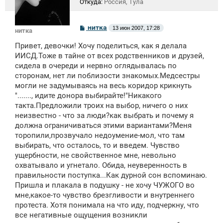
Откуда:
Россия, Тула
С
нитка
13 июн 2007, 17:28
нитка
о
о
Привет, девочки! Хочу поделиться, как я делала
б
щ
ИИСД.Тоже в тайне от всех родственников и друзей,
е
сидела в очереди и нервно оглядывалась по
н
сторонам, нет ли поблизости знакомых.Медсестры
и
е
могли не задумываясь на весь коридор крикнуть
"......., идите донора выбирайте!"Никакого
такта.Предложили троих на выбор, ничего о них
неизвестно - что за люди?как выбрать и почему я
должна ограничиваться этими вариантами?Меня
торопили,прозвучало недоумение-мол, что там
выбирать, что осталось, то и введем. Чувство
ущербности, не свойственное мне, невольно
охватывало и угнетало. Обида, неуверенность в
правильности поступка...Как дурной сон вспоминаю.
Пришла и плакала в подушку - не хочу ЧУЖОГО во
мне,какое-то чувство брезгливости и внутреннего
протеста. Хотя понимала на что иду, подчеркну, что
все негативные ощущения возникли