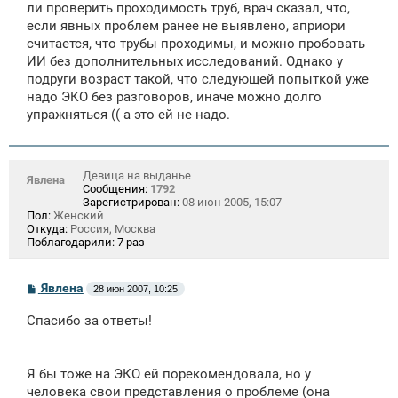
е
ли проверить проходимость труб, врач сказал, что,
н
если явных проблем ранее не выявлено, априори
и
е
считается, что трубы проходимы, и можно пробовать
ИИ без дополнительных исследований. Однако у
подруги возраст такой, что следующей попыткой уже
надо ЭКО без разговоров, иначе можно долго
упражняться (( а это ей не надо.
Девица на выданье
Явлена
Сообщения:
1792
Зарегистрирован:
08 июн 2005, 15:07
Пол:
Женский
Откуда:
Россия, Москва
Поблагодарили:
7 раз
С
Явлена
28 июн 2007, 10:25
о
о
Спасибо за ответы!
б
щ
е
н
Я бы тоже на ЭКО ей порекомендовала, но у
и
е
человека свои представления о проблеме (она