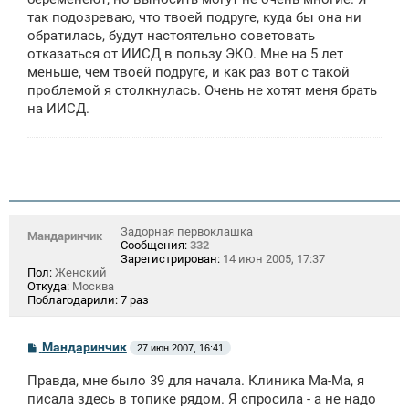
так подозреваю, что твоей подруге, куда бы она ни
обратилась, будут настоятельно советовать
отказаться от ИИСД в пользу ЭКО. Мне на 5 лет
меньше, чем твоей подруге, и как раз вот с такой
проблемой я столкнулась. Очень не хотят меня брать
на ИИСД.
Задорная первоклашка
Мандаринчик
Сообщения:
332
Зарегистрирован:
14 июн 2005, 17:37
Пол:
Женский
Откуда:
Москва
Поблагодарили:
7 раз
С
Мандаринчик
27 июн 2007, 16:41
о
о
Правда, мне было 39 для начала. Клиника Ма-Ма, я
б
щ
писала здесь в топике рядом. Я спросила - а не надо