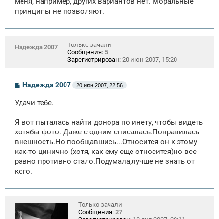
меня, например, других вариантов нет. Моральные
принципы не позволяют.
Только зачали
Надежда 2007
Сообщения:
5
Зарегистрирован:
20 июн 2007, 15:20
С
Надежда 2007
20 июн 2007, 22:56
о
о
Удачи тебе.
б
щ
е
Я вот пыталась найти донора по инету, чтобы видеть
н
хотябы фото. Даже с одним списалась.Понравилась
и
е
внешность.Но пообщавшись...Относится он к этому
как-то цинично (хотя, как ему еще относится)но все
равно противно стало.Подумала,лучше не знать от
кого.
Только зачали
Сообщения:
27