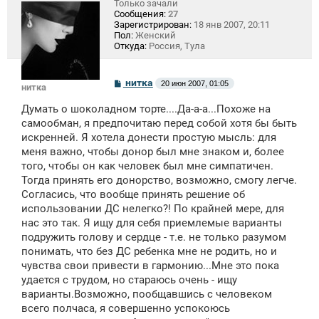
Только зачали
Сообщения:
27
Зарегистрирован:
18 янв 2007, 20:11
Пол:
Женский
Откуда:
Россия, Тула
С
нитка
20 июн 2007, 01:05
нитка
о
о
Думать о шоколадном торте....Да-а-а...Похоже на
б
щ
самообман, я предпочитаю перед собой хотя бы быть
е
искренней. Я хотела донести простую мысль: для
н
меня важно, чтобы донор был мне знаком и, более
и
е
того, чтобы он как человек был мне симпатичен.
Тогда принять его донорство, возможно, смогу легче.
Согласись, что вообще принять решение об
использовании ДС нелегко?! По крайней мере, для
нас это так. Я ищу для себя приемлемые варианты
подружить голову и сердце - т.е. не только разумом
понимать, что без ДС ребенка мне не родить, но и
чувства свои привести в гармонию...Мне это пока
удается с трудом, но стараюсь очень - ищу
варианты.Возможно, пообщавшись с человеком
всего полчаса, я совершенно успокоюсь