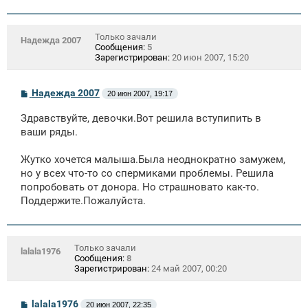
Только зачали
Надежда 2007
Сообщения:
5
Зарегистрирован:
20 июн 2007, 15:20
С
Надежда 2007
20 июн 2007, 19:17
о
о
Здравствуйте, девочки.Вот решила вступипить в
б
щ
ваши ряды.
е
н
Жутко хочется малыша.Была неоднократно замужем,
и
е
но у всех что-то со спермиками проблемы. Решила
попробовать от донора. Но страшновато как-то.
Поддержите.Пожалуйста.
Только зачали
lalala1976
Сообщения:
8
Зарегистрирован:
24 май 2007, 00:20
С
lalala1976
20 июн 2007, 22:35