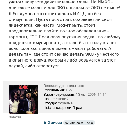
е
учетом возраста действительно малы. Но ИМХО -
они также малы и для ЭКО и шансы от ЭКО не выше!
Я бы думала, что стоит делать ИИСД, но без
стимуляции. Пусть посмотрят, созревает ли своя
яйцеклетка, как часто. Может быть, стоит
предварительно пройти полное обследование -
гормоны, ГСГ. Если своя овуляция редка - по-любому
придется стимулировать, а стало быть сразу станет
ясно, сколько циклов имеет смысл пробовать. А
делать там, где стоит сейчас делать ЭКО - у честного
и опытного врача, который либо возьмется за этот
случай, либо отсоветует.
Веселая дошкольница
Сообщения:
155
Зарегистрирован:
13 окт 2006, 14:14
Пол:
Женский
Откуда:
Украина
Поблагодарили:
1 раз
Заноза
С
Заноза
02 июл 2007, 15:00
о