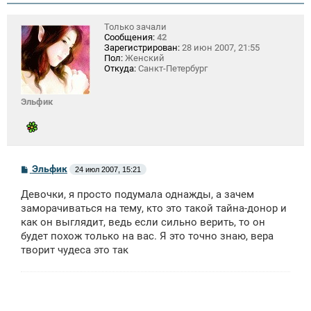
Только зачали
Сообщения:
42
Зарегистрирован:
28 июн 2007, 21:55
Пол:
Женский
Откуда:
Санкт-Петербург
Эльфик
С
Эльфик
24 июл 2007, 15:21
о
о
Девочки, я просто подумала однажды, а зачем
б
щ
заморачиваться на тему, кто это такой тайна-донор и
е
как он выглядит, ведь если сильно верить, то он
н
будет похож только на вас. Я это точно знаю, вера
и
е
творит чудеса это так