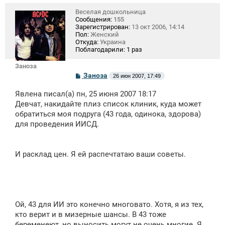
е
Веселая дошкольница
Сообщения:
155
Зарегистрирован:
13 окт 2006, 14:14
Пол:
Женский
Откуда:
Украина
Поблагодарили:
1 раз
Заноза
С
Заноза
26 июн 2007, 17:49
о
о
Явлена писал(а) пн, 25 июня 2007 18:17
б
щ
Девчат, накидайте плиз список клиник, куда может
е
обратиться моя подруга (43 года, одинока, здорова)
н
для проведения ИИСД.
и
е
И расклад цен. Я ей распечтатаю ваши советы.
Ой, 43 для ИИ это конечно многовато. Хотя, я из тех,
кто верит и в мизерные шансы. В 43 тоже
беременеют, но выносить могут не очень многие. Я