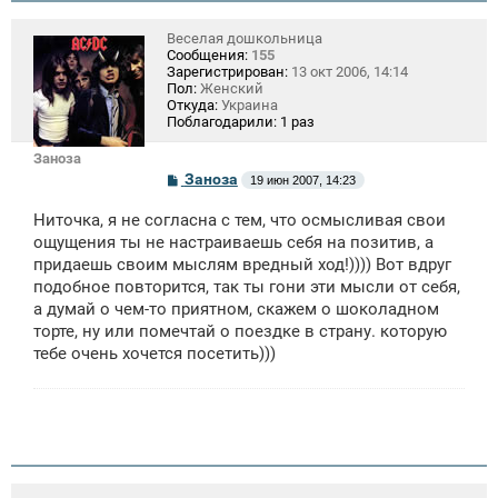
Веселая дошкольница
Сообщения:
155
Зарегистрирован:
13 окт 2006, 14:14
Пол:
Женский
Откуда:
Украина
Поблагодарили:
1 раз
Заноза
С
Заноза
19 июн 2007, 14:23
о
о
Ниточка, я не согласна с тем, что осмысливая свои
б
щ
ощущения ты не настраиваешь себя на позитив, а
е
придаешь своим мыслям вредный ход!)))) Вот вдруг
н
подобное повторится, так ты гони эти мысли от себя,
и
е
а думай о чем-то приятном, скажем о шоколадном
торте, ну или помечтай о поездке в страну. которую
тебе очень хочется посетить)))