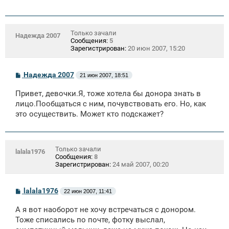
Только зачали
Надежда 2007
Сообщения:
5
Зарегистрирован:
20 июн 2007, 15:20
С
Надежда 2007
21 июн 2007, 18:51
о
о
Привет, девочки.Я, тоже хотела бы донора знать в
б
щ
лицо.Пообщаться с ним, почувствовать его. Но, как
е
это осуществить. Может кто подскажет?
н
и
е
Только зачали
lalala1976
Сообщения:
8
Зарегистрирован:
24 май 2007, 00:20
С
lalala1976
22 июн 2007, 11:41
о
о
А я вот наоборот не хочу встречаться с донором.
б
щ
Тоже списались по почте, фотку выслал,
е