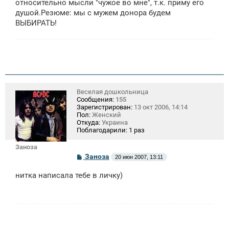
относительно мысли "чужое во мне", т.к. приму его
душой.Резюме: мы с мужем донора будем
ВЫБИРАТЬ!
Веселая дошкольница
Сообщения:
155
Зарегистрирован:
13 окт 2006, 14:14
Пол:
Женский
Откуда:
Украина
Поблагодарили:
1 раз
Заноза
С
Заноза
20 июн 2007, 13:11
о
о
нитка написала тебе в личку)
б
щ
е
н
и
е