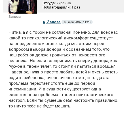
Откуда:
Украина
Поблагодарили:
1 раз
Заноза
С
Заноза
18 июн 2007, 11:28
о
о
Нитка, а я с тобой не согласна! Конечно, для всех нас
б
щ
какой-то психологический дискомфорт существует
е
на определенном этапе, когда мы стоим перед
н
вопросом выбора донора и осознанием того, что
и
е
наш ребенок должен родиться от неизвестного
человека. Но если воспринимать сперму донора, как
"чужое в твоем теле", то стоит ли пытаться вообще?
Наверное, нужно просто любить детей и очень хотеть
родить ребеночка, очень-очень хотеть, и тогда эта
проблема перестает стоять еще до первой
инсеминации. И в сущности существует одна-
единственная проблема - твоего психологического
настроя. Если ты сумеешь себя настроить правильно,
то ничто тебе не будет мешать.