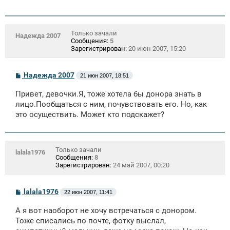
Только зачали
Надежда 2007
Сообщения:
5
Зарегистрирован:
20 июн 2007, 15:20
С
Надежда 2007
21 июн 2007, 18:51
о
о
Привет, девочки.Я, тоже хотела бы донора знать в
б
щ
лицо.Пообщаться с ним, почувствовать его. Но, как
е
это осуществить. Может кто подскажет?
н
и
е
Только зачали
lalala1976
Сообщения:
8
Зарегистрирован:
24 май 2007, 00:20
С
lalala1976
22 июн 2007, 11:41
о
о
А я вот наоборот не хочу встречаться с донором.
б
щ
Тоже списались по почте, фотку выслал,
е