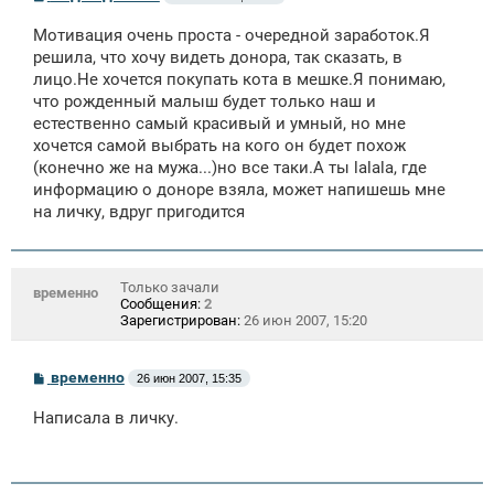
о
о
Мотивация очень проста - очередной заработок.Я
б
щ
решила, что хочу видеть донора, так сказать, в
е
лицо.Не хочется покупать кота в мешке.Я понимаю,
н
что рожденный малыш будет только наш и
и
е
естественно самый красивый и умный, но мне
хочется самой выбрать на кого он будет похож
(конечно же на мужа...)но все таки.А ты lalala, где
информацию о доноре взяла, может напишешь мне
на личку, вдруг пригодится
Только зачали
временно
Сообщения:
2
Зарегистрирован:
26 июн 2007, 15:20
С
временно
26 июн 2007, 15:35
о
о
Написала в личку.
б
щ
е
н
и