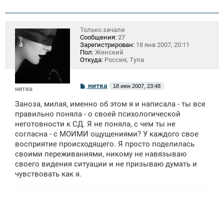
Только зачали
Сообщения:
27
Зарегистрирован:
18 янв 2007, 20:11
Пол:
Женский
Откуда:
Россия, Тула
С
нитка
18 июн 2007, 23:48
нитка
о
о
Заноза, милая, именно об этом я и написала - ты все
б
щ
правильно поняла - о своей психологической
е
неготовности к СД. Я не поняла, с чем ты не
н
согласна - с МОИМИ ощущениями? У каждого свое
и
е
восприятие происходящего. Я просто поделилась
своими переживаниями, никому не навязываю
своего видения ситуации и не призываю думать и
чувствовать как я.