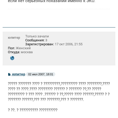
если нет серьезных показаний именно к ЭКО.
Только зачали
юпитер
Сообщения:
3
Зарегистрирован:
17 окт 2006, 21:55
Пол:
Женский
Откуда:
москва
С
юпитер
02 июл 2007, 18:01
о
о
????? ??????? ???? ? ?????????,????????? ???? ????????,????
б
щ
???? ?? ????.???? ???????? ?????? ? ??????? ??,?? ?????
е
????????? ? ??? ???? .?????? ? ??,????? ???? ??????,????? ? ?
н
??????? ??????,??? ??? ???????,??? ? ???????.
и
е
? ??. ? ?????????? ??????????