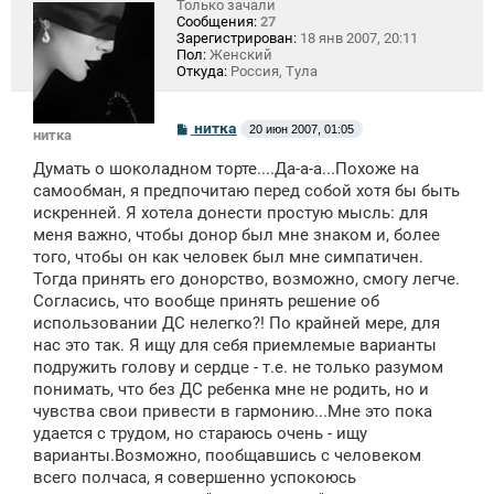
Только зачали
Сообщения:
27
Зарегистрирован:
18 янв 2007, 20:11
Пол:
Женский
Откуда:
Россия, Тула
С
нитка
20 июн 2007, 01:05
нитка
о
о
Думать о шоколадном торте....Да-а-а...Похоже на
б
щ
самообман, я предпочитаю перед собой хотя бы быть
е
искренней. Я хотела донести простую мысль: для
н
меня важно, чтобы донор был мне знаком и, более
и
е
того, чтобы он как человек был мне симпатичен.
Тогда принять его донорство, возможно, смогу легче.
Согласись, что вообще принять решение об
использовании ДС нелегко?! По крайней мере, для
нас это так. Я ищу для себя приемлемые варианты
подружить голову и сердце - т.е. не только разумом
понимать, что без ДС ребенка мне не родить, но и
чувства свои привести в гармонию...Мне это пока
удается с трудом, но стараюсь очень - ищу
варианты.Возможно, пообщавшись с человеком
всего полчаса, я совершенно успокоюсь