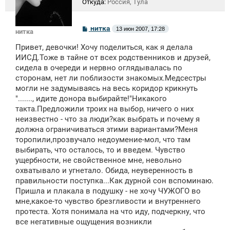
Откуда:
Россия, Тула
С
нитка
13 июн 2007, 17:28
нитка
о
о
Привет, девочки! Хочу поделиться, как я делала
б
щ
ИИСД.Тоже в тайне от всех родственников и друзей,
е
сидела в очереди и нервно оглядывалась по
н
сторонам, нет ли поблизости знакомых.Медсестры
и
е
могли не задумываясь на весь коридор крикнуть
"......., идите донора выбирайте!"Никакого
такта.Предложили троих на выбор, ничего о них
неизвестно - что за люди?как выбрать и почему я
должна ограничиваться этими вариантами?Меня
торопили,прозвучало недоумение-мол, что там
выбирать, что осталось, то и введем. Чувство
ущербности, не свойственное мне, невольно
охватывало и угнетало. Обида, неуверенность в
правильности поступка...Как дурной сон вспоминаю.
Пришла и плакала в подушку - не хочу ЧУЖОГО во
мне,какое-то чувство брезгливости и внутреннего
протеста. Хотя понимала на что иду, подчеркну, что
все негативные ощущения возникли