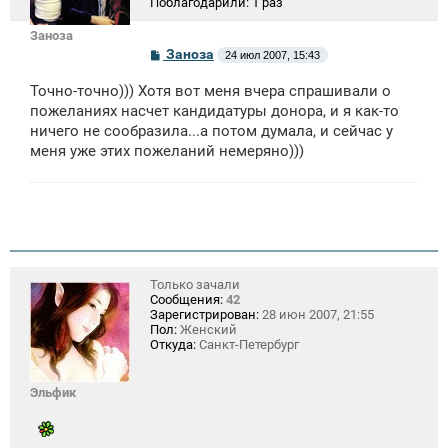
Поблагодарили:
1 раз
Заноза
С
Заноза
24 июл 2007, 15:43
о
о
Точно-точно))) Хотя вот меня вчера спрашивали о
б
щ
пожеланиях насчет кандидатуры донора, и я как-то
е
ничего не сообразила...а потом думала, и сейчас у
н
меня уже этих пожеланий немеряно)))
и
е
Только зачали
Сообщения:
42
Зарегистрирован:
28 июн 2007, 21:55
Пол:
Женский
Откуда:
Санкт-Петербург
Эльфик