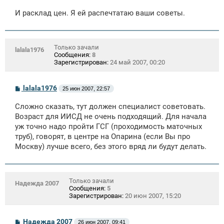
И расклад цен. Я ей распечтатаю ваши советы.
Только зачали
lalala1976
Сообщения:
8
Зарегистрирован:
24 май 2007, 00:20
С
lalala1976
25 июн 2007, 22:57
о
о
Сложно сказать, тут должен специалист советовать.
б
щ
Возраст для ИИСД не очень подходящий. Для начала
е
уж точно надо пройти ГСГ (проходимость маточных
н
труб), говорят, в центре на Опарина (если Вы про
и
е
Москву) лучше всего, без этого вряд ли будут делать.
Только зачали
Надежда 2007
Сообщения:
5
Зарегистрирован:
20 июн 2007, 15:20
С
Надежда 2007
26 июн 2007, 09:41