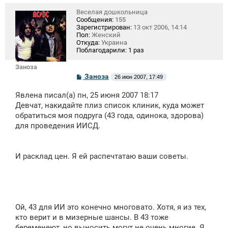
е
Веселая дошкольница
Сообщения:
155
Зарегистрирован:
13 окт 2006, 14:14
Пол:
Женский
Откуда:
Украина
Поблагодарили:
1 раз
Заноза
С
Заноза
26 июн 2007, 17:49
о
о
Явлена писал(а) пн, 25 июня 2007 18:17
б
щ
Девчат, накидайте плиз список клиник, куда может
е
обратиться моя подруга (43 года, одинока, здорова)
н
для проведения ИИСД.
и
е
И расклад цен. Я ей распечтатаю ваши советы.
Ой, 43 для ИИ это конечно многовато. Хотя, я из тех,
кто верит и в мизерные шансы. В 43 тоже
беременеют, но выносить могут не очень многие. Я