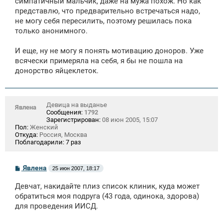
симпатичный мальчик, даже на мужа похож. Но как
н
представлю, что предварительно встречаться надо,
и
е
не могу себя пересилить, поэтому решилась пока
только анонимного.
И еще, ну не могу я понять мотивацию доноров. Уже
всячески примеряла на себя, я бы не пошла на
донорство яйцеклеток.
Девица на выданье
Явлена
Сообщения:
1792
Зарегистрирован:
08 июн 2005, 15:07
Пол:
Женский
Откуда:
Россия, Москва
Поблагодарили:
7 раз
С
Явлена
25 июн 2007, 18:17
о
о
Девчат, накидайте плиз список клиник, куда может
б
щ
обратиться моя подруга (43 года, одинока, здорова)
е
для проведения ИИСД.
н
и
е