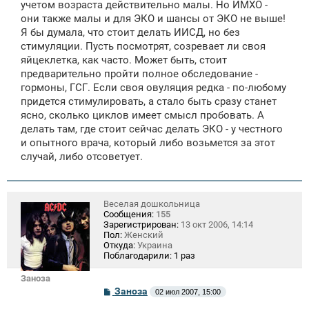
е
учетом возраста действительно малы. Но ИМХО -
они также малы и для ЭКО и шансы от ЭКО не выше!
Я бы думала, что стоит делать ИИСД, но без
стимуляции. Пусть посмотрят, созревает ли своя
яйцеклетка, как часто. Может быть, стоит
предварительно пройти полное обследование -
гормоны, ГСГ. Если своя овуляция редка - по-любому
придется стимулировать, а стало быть сразу станет
ясно, сколько циклов имеет смысл пробовать. А
делать там, где стоит сейчас делать ЭКО - у честного
и опытного врача, который либо возьмется за этот
случай, либо отсоветует.
Веселая дошкольница
Сообщения:
155
Зарегистрирован:
13 окт 2006, 14:14
Пол:
Женский
Откуда:
Украина
Поблагодарили:
1 раз
Заноза
С
Заноза
02 июл 2007, 15:00
о