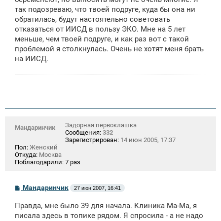
так подозреваю, что твоей подруге, куда бы она ни
обратилась, будут настоятельно советовать
отказаться от ИИСД в пользу ЭКО. Мне на 5 лет
меньше, чем твоей подруге, и как раз вот с такой
проблемой я столкнулась. Очень не хотят меня брать
на ИИСД.
Задорная первоклашка
Мандаринчик
Сообщения:
332
Зарегистрирован:
14 июн 2005, 17:37
Пол:
Женский
Откуда:
Москва
Поблагодарили:
7 раз
С
Мандаринчик
27 июн 2007, 16:41
о
о
Правда, мне было 39 для начала. Клиника Ма-Ма, я
б
щ
писала здесь в топике рядом. Я спросила - а не надо