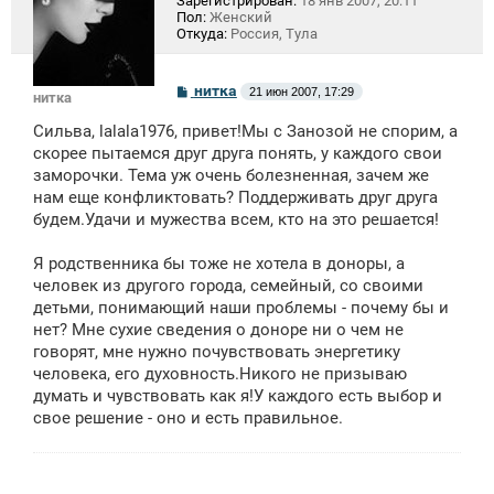
Зарегистрирован:
18 янв 2007, 20:11
Пол:
Женский
Откуда:
Россия, Тула
С
нитка
21 июн 2007, 17:29
нитка
о
о
Сильва, lalala1976, привет!Мы с Занозой не спорим, а
б
щ
скорее пытаемся друг друга понять, у каждого свои
е
заморочки. Тема уж очень болезненная, зачем же
н
нам еще конфликтовать? Поддерживать друг друга
и
е
будем.Удачи и мужества всем, кто на это решается!
Я родственника бы тоже не хотела в доноры, а
человек из другого города, семейный, со своими
детьми, понимающий наши проблемы - почему бы и
нет? Мне сухие сведения о доноре ни о чем не
говорят, мне нужно почувствовать энергетику
человека, его духовность.Никого не призываю
думать и чувствовать как я!У каждого есть выбор и
свое решение - оно и есть правильное.