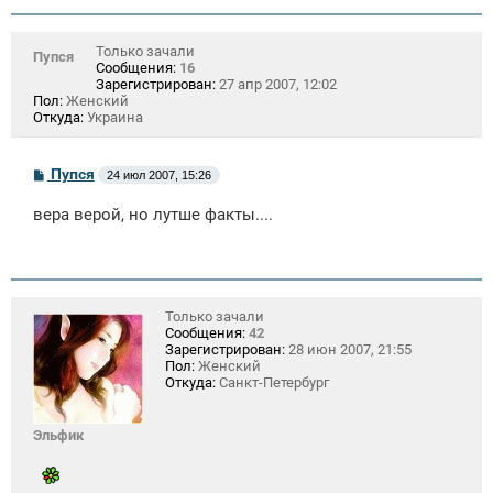
Только зачали
Пупся
Сообщения:
16
Зарегистрирован:
27 апр 2007, 12:02
Пол:
Женский
Откуда:
Украина
С
Пупся
24 июл 2007, 15:26
о
о
вера верой, но лутше факты....
б
щ
е
н
и
е
Только зачали
Сообщения:
42
Зарегистрирован:
28 июн 2007, 21:55
Пол:
Женский
Откуда:
Санкт-Петербург
Эльфик