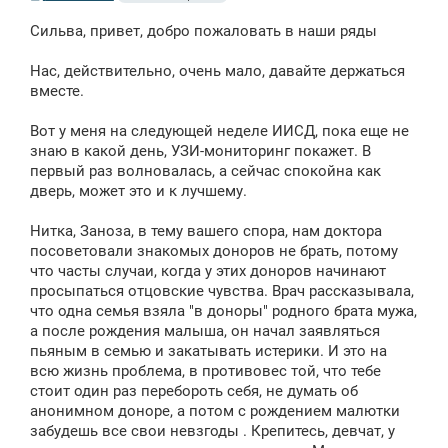
о
о
Сильва, привет, добро пожаловать в наши ряды
б
щ
е
Нас, действительно, очень мало, давайте держаться
н
вместе.
и
е
Вот у меня на следующей неделе ИИСД, пока еще не
знаю в какой день, УЗИ-мониторинг покажет. В
первый раз волновалась, а сейчас спокойна как
дверь, может это и к лучшему.
Нитка, Заноза, в тему вашего спора, нам доктора
посоветовали знакомых доноров не брать, потому
что часты случаи, когда у этих доноров начинают
просыпаться отцовские чувства. Врач рассказывала,
что одна семья взяла "в доноры" родного брата мужа,
а после рождения малыша, он начал заявляться
пьяным в семью и закатывать истерики. И это на
всю жизнь проблема, в противовес той, что тебе
стоит один раз перебороть себя, не думать об
анонимном доноре, а потом с рождением малютки
забудешь все свои невзгоды . Крепитесь, девчат, у