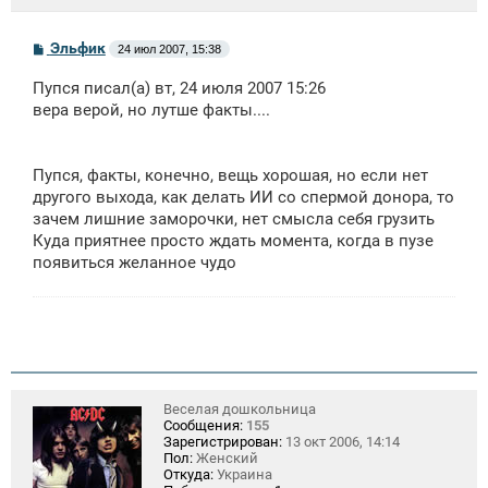
С
Эльфик
24 июл 2007, 15:38
о
о
Пупся писал(а) вт, 24 июля 2007 15:26
б
щ
вера верой, но лутше факты....
е
н
и
е
Пупся, факты, конечно, вещь хорошая, но если нет
другого выхода, как делать ИИ со спермой донора, то
зачем лишние заморочки, нет смысла себя грузить
Куда приятнее просто ждать момента, когда в пузе
появиться желанное чудо
Веселая дошкольница
Сообщения:
155
Зарегистрирован:
13 окт 2006, 14:14
Пол:
Женский
Откуда:
Украина