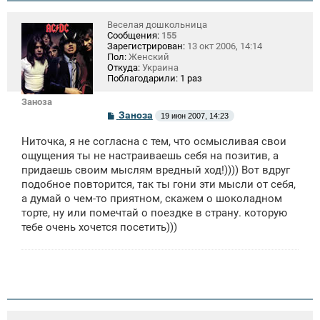
Веселая дошкольница
Сообщения:
155
Зарегистрирован:
13 окт 2006, 14:14
Пол:
Женский
Откуда:
Украина
Поблагодарили:
1 раз
Заноза
С
Заноза
19 июн 2007, 14:23
о
о
Ниточка, я не согласна с тем, что осмысливая свои
б
щ
ощущения ты не настраиваешь себя на позитив, а
е
придаешь своим мыслям вредный ход!)))) Вот вдруг
н
подобное повторится, так ты гони эти мысли от себя,
и
е
а думай о чем-то приятном, скажем о шоколадном
торте, ну или помечтай о поездке в страну. которую
тебе очень хочется посетить)))