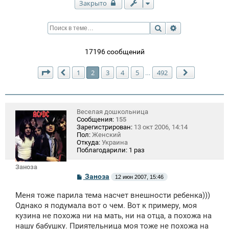
Закрыто
Поиск
Расширенный п
17196 сообщений
Страница
2
из
492
1
2
3
4
5
492
…
Пред.
След.
Веселая дошкольница
Сообщения:
155
Зарегистрирован:
13 окт 2006, 14:14
Пол:
Женский
Откуда:
Украина
Поблагодарили:
1 раз
Заноза
С
Заноза
12 июн 2007, 15:46
о
о
Меня тоже парила тема насчет внешности ребенка)))
б
щ
Однако я подумала вот о чем. Вот к примеру, моя
е
кузина не похожа ни на мать, ни на отца, а похожа на
н
нашу бабушку. Приятельница моя тоже не похожа на
и