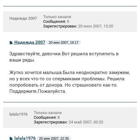
Только зачали
Надежда 2007
Сообщения:
5
Зарегистрирован:
20 июн 2007, 15:20
С
Надежда 2007
20 июн 2007, 19:17
о
о
Здравствуйте, девочки.Вот решила вступипить в
б
щ
ваши ряды.
е
н
Жутко хочется малыша.Была неоднократно замужем,
и
е
но у всех что-то со спермиками проблемы. Решила
попробовать от донора. Но страшновато как-то.
Поддержите.Пожалуйста.
Только зачали
lalala1976
Сообщения:
8
Зарегистрирован:
24 май 2007, 00:20
С
lalala1976
20 июн 2007, 22:35