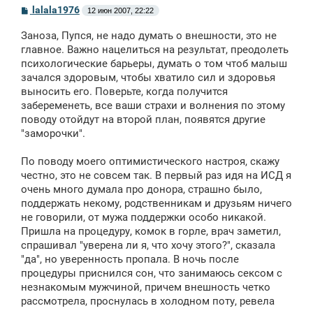
С
lalala1976
12 июн 2007, 22:22
о
о
Заноза, Пупся, не надо думать о внешности, это не
б
щ
главное. Важно нацелиться на результат, преодолеть
е
психологические барьеры, думать о том чтоб малыш
н
зачался здоровым, чтобы хватило сил и здоровья
и
е
выносить его. Поверьте, когда получится
забеременеть, все ваши страхи и волнения по этому
поводу отойдут на второй план, появятся другие
"заморочки".
По поводу моего оптимистического настроя, скажу
честно, это не совсем так. В первый раз идя на ИСД я
очень много думала про донора, страшно было,
поддержать некому, родственникам и друзьям ничего
не говорили, от мужа поддержки особо никакой.
Пришла на процедуру, комок в горле, врач заметил,
спрашивал "уверена ли я, что хочу этого?", сказала
"да", но уверенность пропала. В ночь после
процедуры приснился сон, что занимаюсь сексом с
незнакомым мужчиной, причем внешность четко
рассмотрела, проснулась в холодном поту, ревела