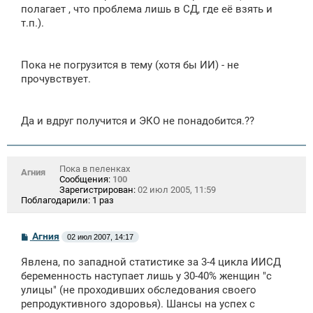
полагает , что проблема лишь в СД, где её взять и
т.п.).
Пока не погрузится в тему (хотя бы ИИ) - не
прочувствует.
Да и вдруг получится и ЭКО не понадобится.??
Пока в пеленках
Агния
Сообщения:
100
Зарегистрирован:
02 июл 2005, 11:59
Поблагодарили:
1 раз
С
Агния
02 июл 2007, 14:17
о
о
Явлена, по западной статистике за 3-4 цикла ИИСД
б
щ
беременность наступает лишь у 30-40% женщин "с
е
улицы" (не проходивших обследования своего
н
репродуктивного здоровья). Шансы на успех с
и