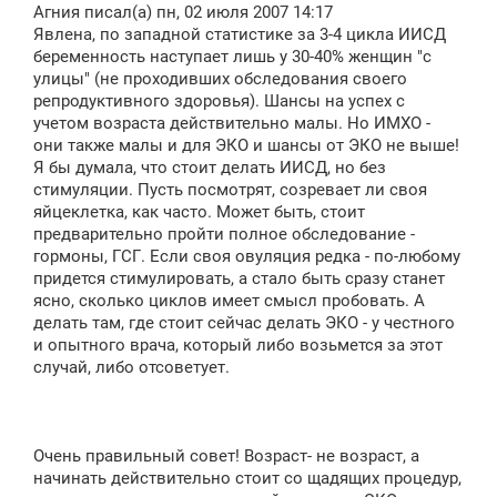
о
Агния писал(а) пн, 02 июля 2007 14:17
б
щ
Явлена, по западной статистике за 3-4 цикла ИИСД
е
беременность наступает лишь у 30-40% женщин "с
н
улицы" (не проходивших обследования своего
и
е
репродуктивного здоровья). Шансы на успех с
учетом возраста действительно малы. Но ИМХО -
они также малы и для ЭКО и шансы от ЭКО не выше!
Я бы думала, что стоит делать ИИСД, но без
стимуляции. Пусть посмотрят, созревает ли своя
яйцеклетка, как часто. Может быть, стоит
предварительно пройти полное обследование -
гормоны, ГСГ. Если своя овуляция редка - по-любому
придется стимулировать, а стало быть сразу станет
ясно, сколько циклов имеет смысл пробовать. А
делать там, где стоит сейчас делать ЭКО - у честного
и опытного врача, который либо возьмется за этот
случай, либо отсоветует.
Очень правильный совет! Возраст- не возраст, а
начинать действительно стоит со щадящих процедур,