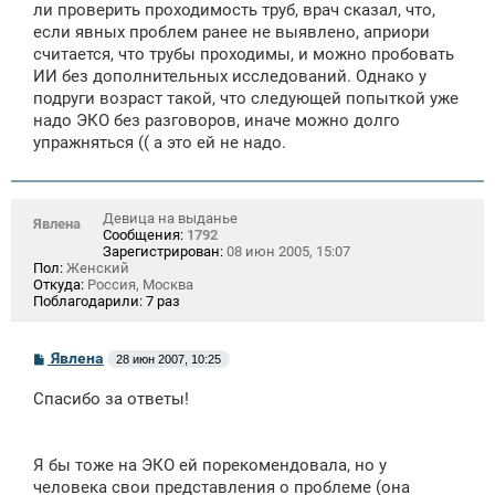
е
ли проверить проходимость труб, врач сказал, что,
н
если явных проблем ранее не выявлено, априори
и
е
считается, что трубы проходимы, и можно пробовать
ИИ без дополнительных исследований. Однако у
подруги возраст такой, что следующей попыткой уже
надо ЭКО без разговоров, иначе можно долго
упражняться (( а это ей не надо.
Девица на выданье
Явлена
Сообщения:
1792
Зарегистрирован:
08 июн 2005, 15:07
Пол:
Женский
Откуда:
Россия, Москва
Поблагодарили:
7 раз
С
Явлена
28 июн 2007, 10:25
о
о
Спасибо за ответы!
б
щ
е
н
Я бы тоже на ЭКО ей порекомендовала, но у
и
е
человека свои представления о проблеме (она