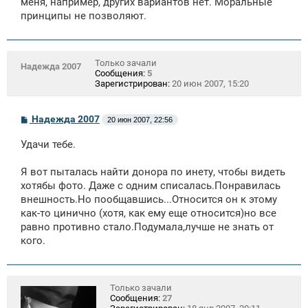
меня, например, других вариантов нет. Моральные
принципы не позволяют.
Только зачали
Надежда 2007
Сообщения:
5
Зарегистрирован:
20 июн 2007, 15:20
С
Надежда 2007
20 июн 2007, 22:56
о
о
Удачи тебе.
б
щ
е
Я вот пыталась найти донора по инету, чтобы видеть
н
хотябы фото. Даже с одним списалась.Понравилась
и
е
внешность.Но пообщавшись...Относится он к этому
как-то цинично (хотя, как ему еще относится)но все
равно противно стало.Подумала,лучше не знать от
кого.
Только зачали
Сообщения:
27