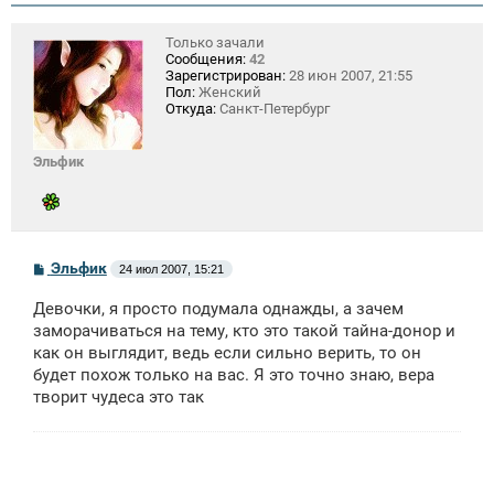
Только зачали
Сообщения:
42
Зарегистрирован:
28 июн 2007, 21:55
Пол:
Женский
Откуда:
Санкт-Петербург
Эльфик
С
Эльфик
24 июл 2007, 15:21
о
о
Девочки, я просто подумала однажды, а зачем
б
щ
заморачиваться на тему, кто это такой тайна-донор и
е
как он выглядит, ведь если сильно верить, то он
н
будет похож только на вас. Я это точно знаю, вера
и
е
творит чудеса это так