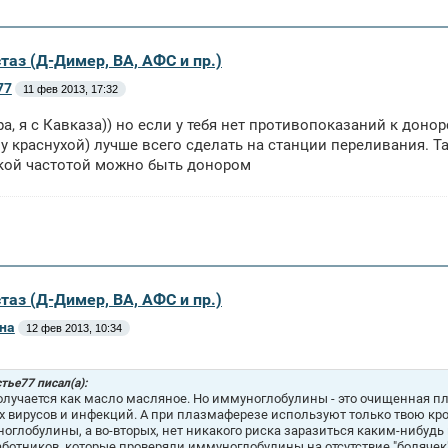
таз (Д-Димер, ВА, АФС и пр.)
77
11 фев 2013, 17:32
ра, я с Кавказа)) но если у тебя нет противопоказаний к доно
у краснухой) лучше всего сделать на станции переливания. Так
кой частотой можно быть донором
таз (Д-Димер, ВА, АФС и пр.)
на
12 фев 2013, 10:34
тье77 писал(а):
олучается как масло масляное. Но иммуноглобулины - это очищенная пл
х вирусов и инфекций. А при плазмаферезе используют только твою кр
оглобулины, а во-вторых, нет никакого риска заразиться каким-нибудь 
ботников, которые проверяли иммуноглобулины на отсутствие "болячек