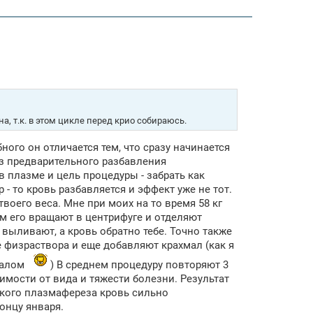
а, т.к. в этом цикле перед крио собираюсь.
ого он отличается тем, что сразу начинается
без предварительного разбавления
в плазме и цель процедуры - забрать как
- то кровь разбавляется и эффект уже не тот.
воего веса. Мне при моих на то время 58 кг
ом его вращают в центрифуге и отделяют
 выливают, а кровь обратно тебе. Точно также
 физраствора и еще добавляют крахмал (как я
хмалом
) В среднем процедуру повторяют 3
исимости от вида и тяжести болезни. Результат
ского плазмафереза кровь сильно
онцу января.