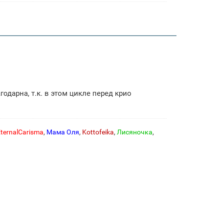
одарна, т.к. в этом цикле перед крио
ternalCarisma
,
Мама Оля
,
Kottofeika
,
Лисяночка
,