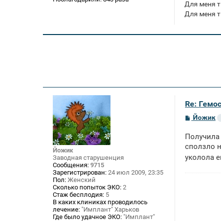
Для меня т
Для меня т
Re: Гемос
С
Йожик
о
о
Получила
б
щ
сползло н
Йожик
е
уколола е
Заводная старушенция
н
Сообщения:
9715
и
е
Зарегистрирован:
24 июл 2009, 23:35
Пол:
Женский
Сколько попыток ЭКО:
2
Стаж бесплодия:
5
В каких клиниках проводилось
лечение:
"Имплант" Харьков
Где было удачное ЭКО:
"Имплант"