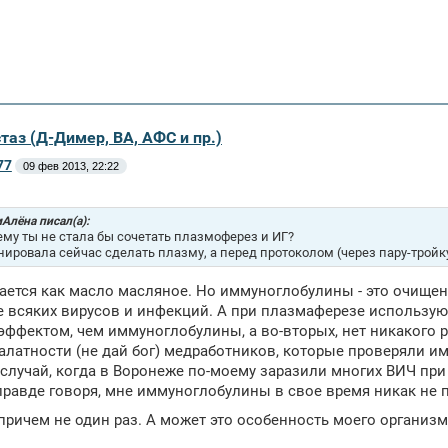
таз (Д-Димер, ВА, АФС и пр.)
77
09 фев 2013, 22:22
Алёна писал(а):
ему ты не стала бы сочетать плазмоферез и ИГ?
нировала сейчас сделать плазму, а перед протоколом (через пару-тройку
ается как масло масляное. Но иммуноглобулины - это очищен
е всяких вирусов и инфекций. А при плазмаферезе использую
ффектом, чем иммуноглобулины, а во-вторых, нет никакого р
алатности (не дай бог) медработников, которые проверяли им
лучай, когда в Воронеже по-моему заразили многих ВИЧ при 
правде говоря, мне иммуноглобулины в свое время никак не 
причем не один раз. А может это особенность моего организ