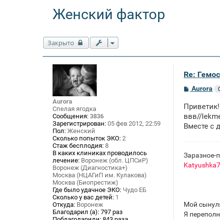
Женский фактор
Закрыто
Re: Гемос
С
Aurora
о
Aurora
о
Приветик!
б
Спелая ягодка
щ
ввв
//lekm
Сообщения:
3836
е
Зарегистрирован:
05 фев 2012, 22:59
Вместе с 
н
Пол:
Женский
и
Сколько попыток ЭКО:
2
е
Стаж бесплодия:
8
В каких клиниках проводилось
Заразное-п
лечение:
Воронеж (обл. ЦПСиР)
Katyushka
Воронеж (Диагностика+)
Москва (НЦАГиП им. Кулакова)
Москва (Биопрестиж)
Где было удачное ЭКО:
Чудо ЕБ
Сколько у вас детей:
1
Мой сынуля
Откуда:
Воронеж
Благодарил (а):
797 раз
Я переполн
Поблагодарили:
843 раза