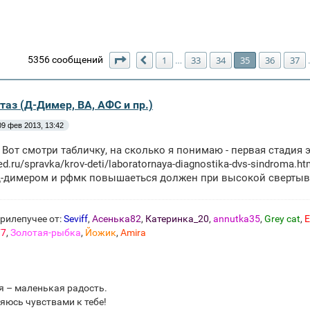
Страница
35
из
154
5356 сообщений
1
33
34
35
36
37
…
Пред.
таз (Д-Димер, ВА, АФС и пр.)
09 фев 2013, 13:42
 Вот смотри табличку, на сколько я понимаю - первая стадия э
ed.ru/spravka/krov-deti/laboratornaya-diagnostika-dvs-sindroma.ht
д-димером и рфмк повышаеться должен при высокой свертыв
рилепучее от:
Seviff
,
Асенька82
,
Катеринка_20
,
annutka35
,
Grey cat
,
E
77
,
Золотая-рыбка
,
Йожик
,
Amira
 – маленькая радость.
яюсь чувствами к тебе!