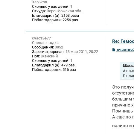
Харьков
Сколько у вас детей:
1
Откуда:
ВоронЙожская обл.
Благодарил (а):
2153 раза
Поблагодарили:
2256 раз
счастье77
Re: Гемос
Спелая ягодка
Сообщения:
3052
С
счастье
Зарегистрирован:
13 мар 2011, 20:22
о
Пол:
Женский
о
Сколько у вас детей:
1
б
Благодарил (а):
479 раз
щ
Мам
Поблагодарили:
516 раз
е
А поч
н
Я пла
и
е
Это получ
отсутстви
большим э
причине х
Помнишь с
А еще,по 
налицо и 