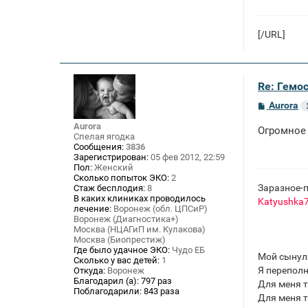
[/URL]
Re: Гемос
С
Aurora
о
о
Aurora
Огромное 
б
Спелая ягодка
щ
Сообщения:
3836
е
Зарегистрирован:
05 фев 2012, 22:59
н
Пол:
Женский
и
Сколько попыток ЭКО:
2
е
Заразное-п
Стаж бесплодия:
8
В каких клиниках проводилось
Katyushka
лечение:
Воронеж (обл. ЦПСиР)
Воронеж (Диагностика+)
Москва (НЦАГиП им. Кулакова)
Москва (Биопрестиж)
Где было удачное ЭКО:
Чудо ЕБ
Мой сынул
Сколько у вас детей:
1
Я переполн
Откуда:
Воронеж
Благодарил (а):
797 раз
Для меня т
Поблагодарили:
843 раза
Для меня т