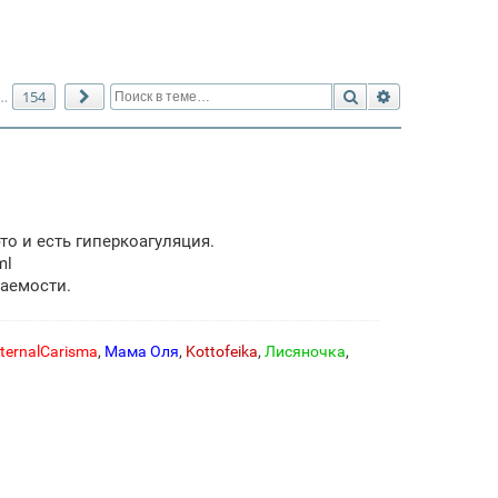
Поиск
Расширенный 
154
…
След.
то и есть гиперкоагуляция.
ml
аемости.
ternalCarisma
,
Мама Оля
,
Kottofeika
,
Лисяночка
,