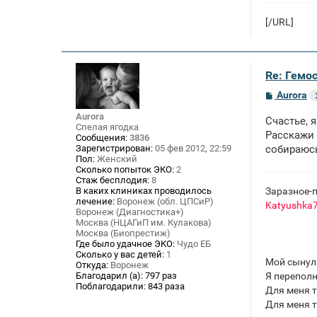
[/URL]
Re: Гемос
С
Aurora
о
о
Aurora
Счастье, 
б
Спелая ягодка
щ
Расскажи 
Сообщения:
3836
е
Зарегистрирован:
05 фев 2012, 22:59
собираюс
н
Пол:
Женский
и
Сколько попыток ЭКО:
2
е
Стаж бесплодия:
8
Заразное-п
В каких клиниках проводилось
лечение:
Воронеж (обл. ЦПСиР)
Katyushka
Воронеж (Диагностика+)
Москва (НЦАГиП им. Кулакова)
Москва (Биопрестиж)
Где было удачное ЭКО:
Чудо ЕБ
Сколько у вас детей:
1
Мой сынул
Откуда:
Воронеж
Я переполн
Благодарил (а):
797 раз
Поблагодарили:
843 раза
Для меня т
Для меня т