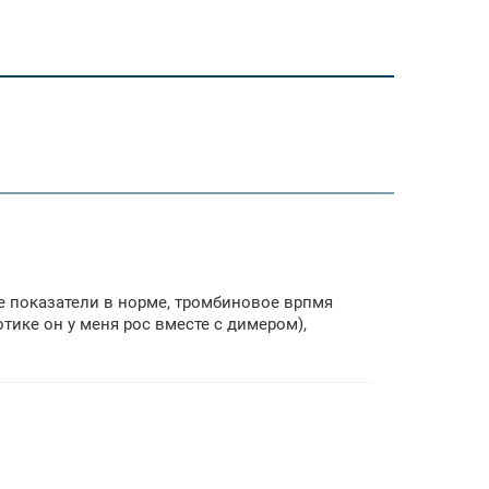
 показатели в норме, тромбиновое врпмя
тике он у меня рос вместе с димером),