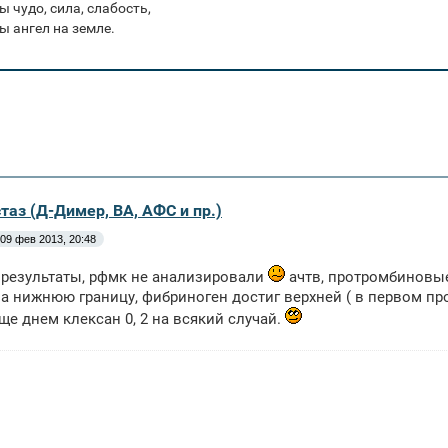
ы чудо, сила, слабость,
ы ангел на земле.
таз (Д-Димер, ВА, АФС и пр.)
09 фев 2013, 20:48
 результаты, рфмк не анализировали
ачтв, протромбиновые
а нижнюю границу, фибриноген достиг верхней ( в первом про
ще днем клексан 0, 2 на всякий случай.