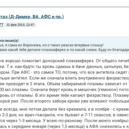
таз (Д-Димер, ВА, АФС и пр.)
77
11 фев 2013, 12:47
ra писал(а):
ье, я сама из Воронежа, но о таких ужасах впервые слышу!
ажи какой тебе делали плазмаферез и по какой схеме. Буду оч благодарн
не хорошо помогает донорский плазмаферез. От общего лечебн
ви. Т.е. как-будто ты кровь сдаешь в банк данных, цельную, 
ром. При АФС - это самое ТО, потому, что все антитела сидят 
ьше антител. Если же сначала влить внутривенно физраствор 
ви проводят в 2 этапа. Объем забираемой плазмы зависит от т
00 мл.плазмы. Сначала берут кровь в мешочек (гемокон) пот
ровь от плазмы. В это время тебе капают физраствор. Плазму
орой раз. После второго забора крови уже вливают побольше
не всегда, мне летом делали без крахмала, а в ноябре - с кра
з 2-3 дня, но врач говорила, что бывает и 7-11 сеансов, в зав
ся через 1-3 месяца. У всею по-разному. После моего ноябрь
сь к середине января (через 1,5 месяца) а АФА снизились к к