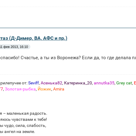
таз (Д-Димер, ВА, АФС и пр.)
11 фев 2013, 16:10
спасибо! Счастье, а ты из Воронежа? Если да, то где делала 
рилепучее от:
Seviff
,
Асенька82
,
Катеринка_20
,
annutka35
,
Grey cat
,
E
77
,
Золотая-рыбка
,
Йожик
,
Amira
я – маленькая радость.
яюсь чувствами к тебе!
ы чудо, сила, слабость,
ы ангел на земле.