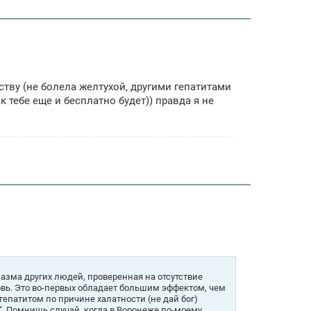
рству (не болела желтухой, другими гепатитами
 тебе еще и бесплатно будет)) правда я не
азма других людей, проверенная на отсутствие
овь. Это во-первых обладает большим эффектом, чем
гепатитом по причине халатности (не дай бог)
". Помнишь случай, когда в Воронеже по-моему