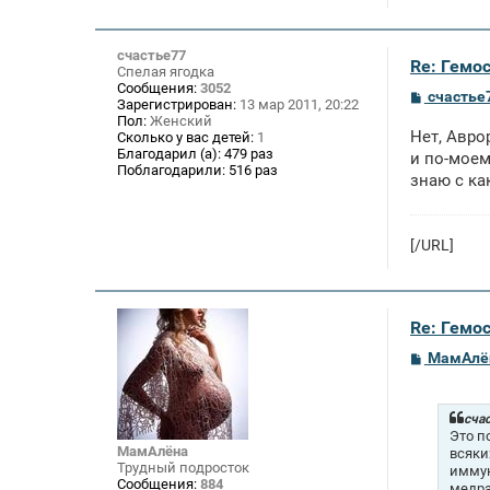
счастье77
Re: Гемос
Спелая ягодка
Сообщения:
3052
С
счастье
Зарегистрирован:
13 мар 2011, 20:22
о
Пол:
Женский
о
Нет, Авро
Сколько у вас детей:
1
б
Благодарил (а):
479 раз
щ
и по-моем
Поблагодарили:
516 раз
е
знаю с ка
н
и
е
[/URL]
Re: Гемос
С
МамАлё
о
о
б
щ
счас
е
Это п
н
МамАлёна
всяки
и
Трудный подросток
иммун
е
Сообщения:
884
медра