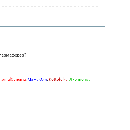
плазмаферез?
ternalCarisma
,
Мама Оля
,
Kottofeika
,
Лисяночка
,