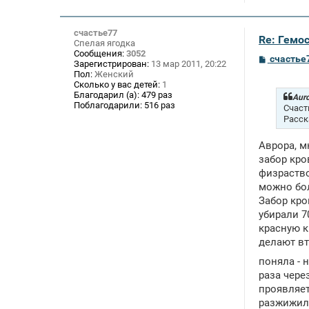
счастье77
Re: Гемос
Спелая ягодка
Сообщения:
3052
С
счастье
Зарегистрирован:
13 мар 2011, 20:22
о
Пол:
Женский
о
Сколько у вас детей:
1
б
Благодарил (а):
479 раз
щ
Auro
Поблагодарили:
516 раз
е
Счаст
н
Расск
и
е
Аврора, м
забор кро
физраство
можно бол
Забор кро
убирали 7
красную к
делают вт
поняла - 
раза чере
проявляет
разжижила