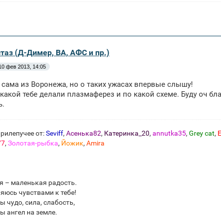
таз (Д-Димер, ВА, АФС и пр.)
10 фев 2013, 14:05
я сама из Воронежа, но о таких ужасах впервые слышу!
какой тебе делали плазмаферез и по какой схеме. Буду оч благ
ь.
рилепучее от:
Seviff
,
Асенька82
,
Катеринка_20
,
annutka35
,
Grey cat
,
E
77
,
Золотая-рыбка
,
Йожик
,
Amira
я – маленькая радость.
яюсь чувствами к тебе!
ы чудо, сила, слабость,
ы ангел на земле.