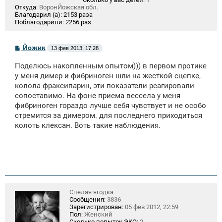
Откуда:
ВоронЙожская обл.
Благодарил (а):
2153 раза
Поблагодарили:
2256 раз
С
Йожик
13 фев 2013, 17:28
о
о
Поделюсь накопленным опытом))) в первом протике
б
щ
у меня димер и фибриноген шли на жесткой сцепке,
е
колола фраксипарин, эти показатели реагировали
н
сопоставимо. На фоне приема вессела у меня
и
е
фибриноген гораздо лучше себя чувствует и не особо
стремится за димером. для последнего приходиться
колоть клексан. Воть такие наблюдения.
Спелая ягодка
Сообщения:
3836
Зарегистрирован:
05 фев 2012, 22:59
Пол:
Женский
Сколько попыток ЭКО:
2