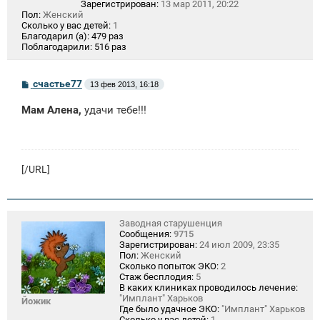
Зарегистрирован:
13 мар 2011, 20:22
Пол:
Женский
Сколько у вас детей:
1
Благодарил (а):
479 раз
Поблагодарили:
516 раз
С
счастье77
13 фев 2013, 16:18
о
о
Мам Алена,
удачи тебе!!!
б
щ
е
н
и
е
[/URL]
Заводная старушенция
Сообщения:
9715
Зарегистрирован:
24 июл 2009, 23:35
Пол:
Женский
Сколько попыток ЭКО:
2
Стаж бесплодия:
5
В каких клиниках проводилось лечение:
"Имплант" Харьков
Йожик
Где было удачное ЭКО:
"Имплант" Харьков
Сколько у вас детей:
1