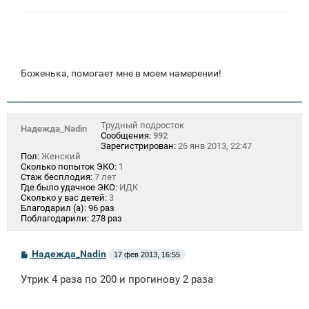
Боженька, помогает мне в моем намерении!
Трудный подросток
Надежда_Nadin
Сообщения:
992
Зарегистрирован:
26 янв 2013, 22:47
Пол:
Женский
Сколько попыток ЭКО:
1
Стаж бесплодия:
7 лет
Где было удачное ЭКО:
ИДК
Сколько у вас детей:
3
Благодарил (а):
96 раз
Поблагодарили:
278 раз
С
Надежда_Nadin
17 фев 2013, 16:55
о
о
Утрик 4 раза по 200 и прогинову 2 раза
б
щ
е