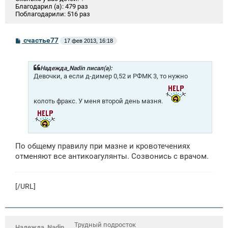
Благодарил (а):
479 раз
Поблагодарили:
516 раз
С
счастье77
17 фев 2013, 16:18
о
о
б
щ
Надежда_Nadin писал(а):
е
Девочки, а если д-димер 0,52 и РФМК 3, то нужно
н
и
е
колоть фракс. У меня второй день мазня.
По общему правилу при мазне и кровотечениях
отменяют все антикоагулянты. Созвонись с врачом.
[/URL]
Трудный подросток
Надежда_Nadin