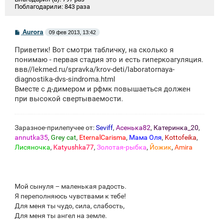
Поблагодарили:
843 раза
С
Aurora
09 фев 2013, 13:42
о
о
Приветик! Вот смотри табличку, на сколько я
б
щ
понимаю - первая стадия это и есть гиперкоагуляция.
е
ввв
//lekmed.ru/spravka/krov-deti/laboratornaya-
н
diagnostika-dvs-sindroma.html
и
е
Вместе с д-димером и рфмк повышаеться должен
при высокой свертываемости.
Заразное-прилепучее от:
Seviff
,
Асенька82
,
Катеринка_20
,
annutka35
,
Grey cat
,
EternalCarisma
,
Мама Оля
,
Kottofeika
,
Лисяночка
,
Katyushka77
,
Золотая-рыбка
,
Йожик
,
Amira
Мой сынуля – маленькая радость.
Я переполняюсь чувствами к тебе!
Для меня ты чудо, сила, слабость,
Для меня ты ангел на земле.