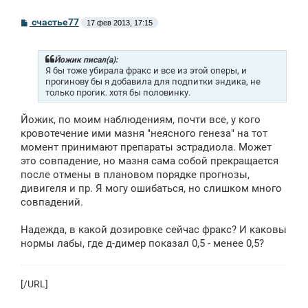
С
счастье77
17 фев 2013, 17:15
о
о
б
щ
Йожик писал(а):
е
Я бы тоже убирала фракс и все из этой оперы, и
н
прогинову бы я добавила для подпитки эндика, не
и
только прогик. хотя бы половинку.
е
Йожик, по моим наблюдениям, почти все, у кого
кровотечение ими мазня "неясного генеза" на тот
момент принимают препараты эстрадиола. Может
это совпадение, но мазня сама собой прекращается
после отмены в плановом порядке прогнозы,
дивигеля и пр. Я могу ошибаться, но слишком много
совпадений.
Надежда, в какой дозировке сейчас фракс? И каковы
нормы лабы, где д-димер показал 0,5 - менее 0,5?
[/URL]