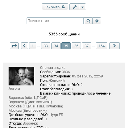
Закрыто
Поиск
Расширенный п
5356 сообщений
Страница
35
из
154
1
33
34
35
36
37
154
…
…
Пред.
След
Спелая ягодка
Сообщения:
3836
Зарегистрирован:
05 фев 2012, 22:59
Пол:
Женский
Сколько попыток ЭКО:
2
Aurora
Стаж бесплодия:
8
В каких клиниках проводилось лечение:
Воронеж (обл. ЦПСиР)
Воронеж (Диагностика+)
Москва (НЦАГиП им. Кулакова)
Москва (Биопрестиж)
Где было удачное ЭКО:
Чудо ЕБ
Сколько у вас детей:
1
Откуда:
Воронеж
Благодарил (а):
797 раз