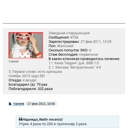
н
и
е
Заводная старушенция
Сообщения:
6726
Зарегистрирован:
27 фев 2011, 13:29
Пол:
Женский
Сколько попыток ЭКО:
6
Стаж бесплодия:
первичное
В каких клиниках проводилось лечение:
тання
1 г. Киев "Надия" док. ВВВ 1:0
2. г. Москва "Витроклиник" 4:0
3. Первое слово. есть криошки.
Ноябрь 2015 чудо ЕБ!
Откуда:
я везде!
Благодарил (а):
70 раз
Поблагодарили:
332 раза
С
тання
17 фев 2013, 16:56
о
о
б
щ
Надежда_Nadin писал(а):
е
Утрик 4 раза по 200 и прогинову 2 раза
н