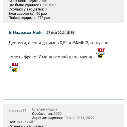
Стаж бесплодия:
7 лет
Где было удачное ЭКО:
ИДК
Сколько у вас детей:
3
Благодарил (а):
96 раз
Поблагодарили:
278 раз
С
Надежда_Nadin
17 фев 2013, 15:59
о
о
Девочки, а если д-димер 0,52 и РФМК 3, то нужно
б
щ
е
н
колоть фракс. У меня второй день мазня.
и
е
Спелая ягодка
счастье77
Сообщения:
3052
Зарегистрирован:
13 мар 2011, 20:22
Пол:
Женский
Сколько у вас детей:
1