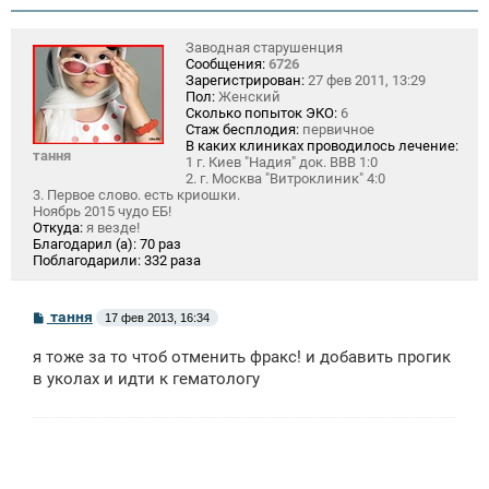
Заводная старушенция
Сообщения:
6726
Зарегистрирован:
27 фев 2011, 13:29
Пол:
Женский
Сколько попыток ЭКО:
6
Стаж бесплодия:
первичное
В каких клиниках проводилось лечение:
тання
1 г. Киев "Надия" док. ВВВ 1:0
2. г. Москва "Витроклиник" 4:0
3. Первое слово. есть криошки.
Ноябрь 2015 чудо ЕБ!
Откуда:
я везде!
Благодарил (а):
70 раз
Поблагодарили:
332 раза
С
тання
17 фев 2013, 16:34
о
о
я тоже за то чтоб отменить фракс! и добавить прогик
б
щ
в уколах и идти к гематологу
е
н
и
е