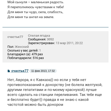
Мой сынуля – маленькая радость.
Я переполняюсь чувствами к тебе!
Для меня ты чудо, сила, слабость,
Для меня ты ангел на земле.
Спелая ягодка
счастье77
Сообщения:
3052
Зарегистрирован:
13 мар 2011, 20:22
Пол:
Женский
Сколько у вас детей:
1
Благодарил (а):
479 раз
Поблагодарили:
516 раз
С
счастье77
11 фев 2013, 17:32
о
о
Нет, Аврора, я с Кавказа)) но если у тебя нет
б
щ
противопоказаний к донорству (не болела желтухой,
е
другими гепатитами и по-моему краснухой) лучше
н
всего сделать на станции переливания. Так тебе еще
и
е
и бесплатно будет)) правда я не знаю с какой
частотой можно быть донором