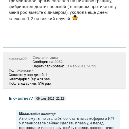
тромбиновое врпмя сползло на нижнюю границу,
н
и
фибриноген достиг верхней ( в первом протике он у
е
меня рос вместе с димером), уколола еще днем
клексан 0, 2 на всякий случай.
Спелая ягодка
счастье77
Сообщения:
3052
Зарегистрирован:
13 мар 2011, 20:22
Пол:
Женский
Сколько у вас детей:
1
Благодарил (а):
479 раз
Поблагодарили:
516 раз
С
счастье77
09 фев 2013, 22:22
о
о
б
щ
МамАлёна писал(а):
е
А почему ты не стала бы сочетать плазмоферез и ИГ?
н
Я планировала сейчас сделать плазму, а перед
и
протоколом (через пару-тройку циклов, раньше точно