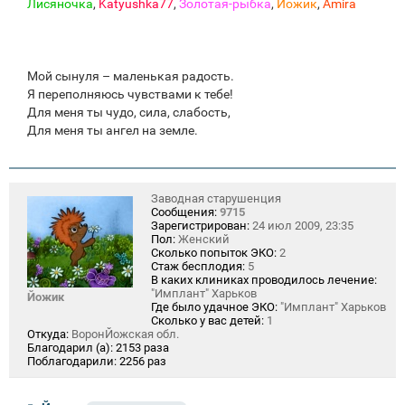
Лисяночка
,
Katyushka77
,
Золотая-рыбка
,
Йожик
,
Amira
Мой сынуля – маленькая радость.
Я переполняюсь чувствами к тебе!
Для меня ты чудо, сила, слабость,
Для меня ты ангел на земле.
Заводная старушенция
Сообщения:
9715
Зарегистрирован:
24 июл 2009, 23:35
Пол:
Женский
Сколько попыток ЭКО:
2
Стаж бесплодия:
5
В каких клиниках проводилось лечение:
"Имплант" Харьков
Йожик
Где было удачное ЭКО:
"Имплант" Харьков
Сколько у вас детей:
1
Откуда:
ВоронЙожская обл.
Благодарил (а):
2153 раза
Поблагодарили:
2256 раз