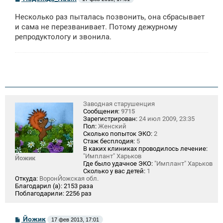
о
о
Несколько раз пыталась позвонить, она сбрасывает
б
щ
и сама не перезванивает. Потому дежурному
е
репродуктологу и звонила.
н
и
е
Заводная старушенция
Сообщения:
9715
Зарегистрирован:
24 июл 2009, 23:35
Пол:
Женский
Сколько попыток ЭКО:
2
Стаж бесплодия:
5
В каких клиниках проводилось лечение:
"Имплант" Харьков
Йожик
Где было удачное ЭКО:
"Имплант" Харьков
Сколько у вас детей:
1
Откуда:
ВоронЙожская обл.
Благодарил (а):
2153 раза
Поблагодарили:
2256 раз
С
Йожик
17 фев 2013, 17:01