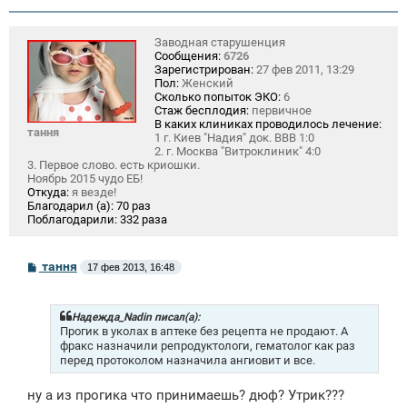
Заводная старушенция
Сообщения:
6726
Зарегистрирован:
27 фев 2011, 13:29
Пол:
Женский
Сколько попыток ЭКО:
6
Стаж бесплодия:
первичное
В каких клиниках проводилось лечение:
тання
1 г. Киев "Надия" док. ВВВ 1:0
2. г. Москва "Витроклиник" 4:0
3. Первое слово. есть криошки.
Ноябрь 2015 чудо ЕБ!
Откуда:
я везде!
Благодарил (а):
70 раз
Поблагодарили:
332 раза
С
тання
17 фев 2013, 16:48
о
о
б
щ
Надежда_Nadin писал(а):
е
Прогик в уколах в аптеке без рецепта не продают. А
н
фракс назначили репродуктологи, гематолог как раз
и
перед протоколом назначила ангиовит и все.
е
ну а из прогика что принимаешь? дюф? Утрик???