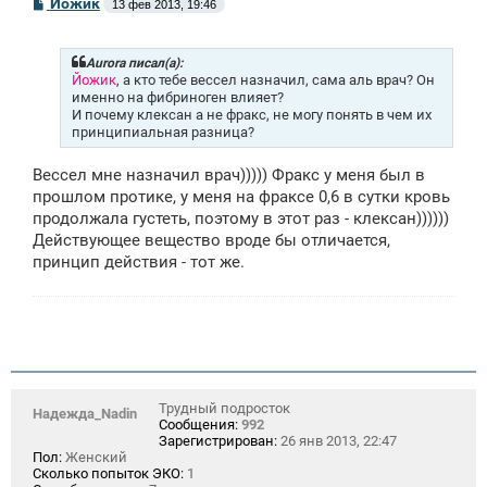
С
Йожик
13 фев 2013, 19:46
о
о
б
щ
Aurora писал(а):
е
Йожик
, а кто тебе вессел назначил, сама аль врач? Он
н
именно на фибриноген влияет?
и
И почему клексан а не фракс, не могу понять в чем их
е
принципиальная разница?
Вессел мне назначил врач))))) Фракс у меня был в
прошлом протике, у меня на фраксе 0,6 в сутки кровь
продолжала густеть, поэтому в этот раз - клексан))))))
Действующее вещество вроде бы отличается,
принцип действия - тот же.
Трудный подросток
Надежда_Nadin
Сообщения:
992
Зарегистрирован:
26 янв 2013, 22:47
Пол:
Женский
Сколько попыток ЭКО:
1