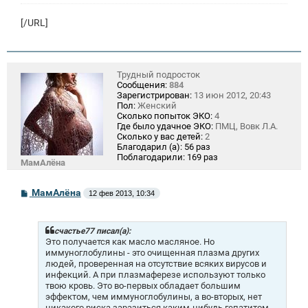
[/URL]
Трудный подросток
Сообщения:
884
Зарегистрирован:
13 июн 2012, 20:43
Пол:
Женский
Сколько попыток ЭКО:
4
Где было удачное ЭКО:
ПМЦ, Вовк Л.А.
Сколько у вас детей:
2
Благодарил (а):
56 раз
Поблагодарили:
169 раз
МамАлёна
С
МамАлёна
12 фев 2013, 10:34
о
о
б
щ
счастье77 писал(а):
е
Это получается как масло масляное. Но
н
иммуноглобулины - это очищенная плазма других
и
людей, проверенная на отсутствие всяких вирусов и
е
инфекций. А при плазмаферезе используют только
твою кровь. Это во-первых обладает большим
эффектом, чем иммуноглобулины, а во-вторых, нет
никакого риска заразиться каким-нибудь гепатитом