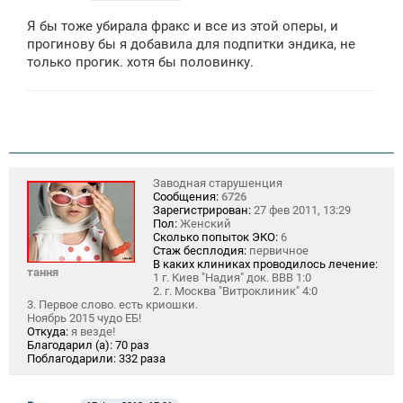
о
о
Я бы тоже убирала фракс и все из этой оперы, и
б
щ
прогинову бы я добавила для подпитки эндика, не
е
только прогик. хотя бы половинку.
н
и
е
Заводная старушенция
Сообщения:
6726
Зарегистрирован:
27 фев 2011, 13:29
Пол:
Женский
Сколько попыток ЭКО:
6
Стаж бесплодия:
первичное
В каких клиниках проводилось лечение:
тання
1 г. Киев "Надия" док. ВВВ 1:0
2. г. Москва "Витроклиник" 4:0
3. Первое слово. есть криошки.
Ноябрь 2015 чудо ЕБ!
Откуда:
я везде!
Благодарил (а):
70 раз
Поблагодарили:
332 раза
С