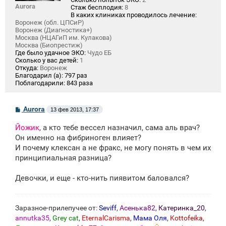
Aurora
Стаж бесплодия:
8
В каких клиниках проводилось лечение:
Воронеж (обл. ЦПСиР)
Воронеж (Диагностика+)
Москва (НЦАГиП им. Кулакова)
Москва (Биопрестиж)
Где было удачное ЭКО:
Чудо ЕБ
Сколько у вас детей:
1
Откуда:
Воронеж
Благодарил (а):
797 раз
Поблагодарили:
843 раза
С
Aurora
13 фев 2013, 17:37
о
о
Йожик
, а кто тебе вессел назначил, сама аль врач?
б
щ
Он именно на фибриноген влияет?
е
И почему клексан а не фракс, не могу понять в чем их
н
принципиальная разница?
и
е
Девочки, и еще - кто-нить пиявитом баловался?
Заразное-прилепучее от:
Seviff
,
Асенька82
,
Катеринка_20
,
annutka35
,
Grey cat
,
EternalCarisma
,
Мама Оля
,
Kottofeika
,