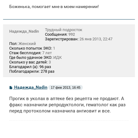
Боженька, помогает мне в моем намерении!
Трудный подросток
Надежда_Nadin
Сообщения:
992
Зарегистрирован:
26 янв 2013, 22:47
Пол:
Женский
Сколько попыток ЭКО:
1
Стаж бесплодия:
7 лет
Где было удачное ЭКО:
ИДК
Сколько у вас детей:
3
Благодарил (а):
96 раз
Поблагодарили:
278 раз
С
Надежда_Nadin
17 фев 2013, 16:45
о
о
Прогик в уколах в аптеке без рецепта не продают. А
б
щ
фракс назначили репродуктологи, гематолог как раз
е
перед протоколом назначила ангиовит и все.
н
и
е