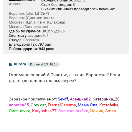
Сколько попыток ЭКО:
2
Aurora
Стаж бесплодия:
8
В каких клиниках проводилось лечение:
Воронеж (обл. ЦПСиР)
Воронеж (Диагностика+)
Москва (НЦАГиП им. Кулакова)
Москва (Биопрестиж)
Где было удачное ЭКО:
Чудо ЕБ
Сколько у вас детей:
1
Откуда:
Воронеж
Благодарил (а):
797 раз
Поблагодарили:
843 раза
С
Aurora
11 фев 2013, 16:10
о
о
Огромное спасибо! Счастье, а ты из Воронежа? Если
б
щ
да, то где делала плазмаферез?
е
н
и
е
Заразное-прилепучее от:
Seviff
,
Асенька82
,
Катеринка_20
,
annutka35
,
Grey cat
,
EternalCarisma
,
Мама Оля
,
Kottofeika
,
Лисяночка
,
Katyushka77
,
Золотая-рыбка
,
Йожик
,
Amira