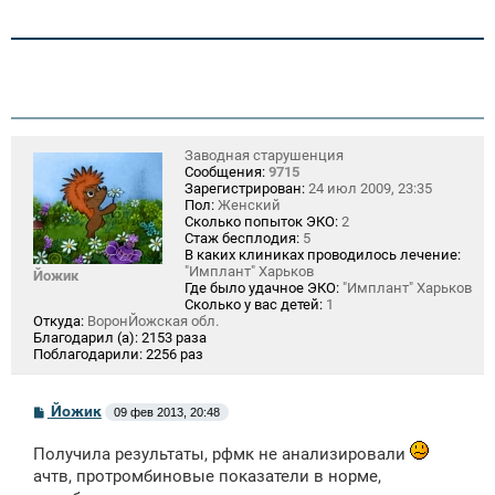
Заводная старушенция
Сообщения:
9715
Зарегистрирован:
24 июл 2009, 23:35
Пол:
Женский
Сколько попыток ЭКО:
2
Стаж бесплодия:
5
В каких клиниках проводилось лечение:
"Имплант" Харьков
Йожик
Где было удачное ЭКО:
"Имплант" Харьков
Сколько у вас детей:
1
Откуда:
ВоронЙожская обл.
Благодарил (а):
2153 раза
Поблагодарили:
2256 раз
С
Йожик
09 фев 2013, 20:48
о
о
Получила результаты, рфмк не анализировали
б
щ
ачтв, протромбиновые показатели в норме,
е