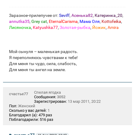
Заразное-прилепучее от:
Seviff
,
Асенька82
,
Катеринка_20
,
annutka35
,
Grey cat
,
EternalCarisma
,
Мама Оля
,
Kottofeika
,
Лисяночка
,
Katyushka77
,
Золотая-рыбка
,
Йожик
,
Amira
Мой сынуля – маленькая радость.
Я переполняюсь чувствами к тебе!
Для меня ты чудо, сила, слабость,
Для меня ты ангел на земле.
Спелая ягодка
счастье77
Сообщения:
3052
Зарегистрирован:
13 мар 2011, 20:22
Пол:
Женский
Сколько у вас детей:
1
Благодарил (а):
479 раз
Поблагодарили:
516 раз
С
счастье77