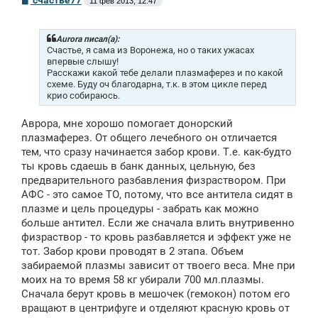
11 фев 2013, 12:47
о
о
б
щ
Aurora писал(а):
е
Счастье, я сама из Воронежа, но о таких ужасах
н
впервые слышу!
и
Расскажи какой тебе делали плазмаферез и по какой
е
схеме. Буду оч благодарна, т.к. в этом цикле перед
крио собираюсь.
Аврора, мне хорошо помогает донорский
плазмаферез. От общего лечебного он отличается
тем, что сразу начинается забор крови. Т.е. как-будто
ты кровь сдаешь в банк данных, цельную, без
предварительного разбавления физраствором. При
АФС - это самое ТО, потому, что все антитела сидят в
плазме и цель процедуры - забрать как можно
больше антител. Если же сначала влить внутривенно
физраствор - то кровь разбавляется и эффект уже не
тот. Забор крови проводят в 2 этапа. Объем
забираемой плазмы зависит от твоего веса. Мне при
моих на то время 58 кг убирали 700 мл.плазмы.
Сначала берут кровь в мешочек (гемокон) потом его
вращают в центрифуге и отделяют красную кровь от