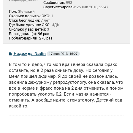
Сообщения:
992
Зарегистрирован:
26 янв 2013, 22:47
Пол:
Женский
Сколько попыток ЭКО:
1
Стаж бесплодия:
7 лет
Где было удачное ЭКО:
ИДК
Сколько у вас детей:
3
Благодарил (а):
96 раз
Поблагодарили:
278 раз
С
Надежда_Nadin
17 фев 2013, 16:27
о
о
В том то и дело, что моя врач вчера сказала фракс
б
щ
оставить, но в 2 раза снизить дозу. Но сегодня у
е
меня пришел д-димер. Я до своей не дозвонилась,
н
звонила дежурному репродуктологу, она сказала, что
и
е
все в норме и фракс пока на 2 дня отменить, а поном
попробовать уколоть 0,2. Если мазня начнется -
отменить. А вообще идите к гематологу. Детский сад
какой-то.