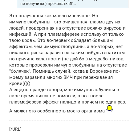
е
не получится) прокапать ИГ...
Это получается как масло масляное. Но
иммуноглобулины - это очищенная плазма других
людей, проверенная на отсутствие всяких вирусов и
инфекций. А при плазмаферезе используют только
твою кровь. Это во-первых обладает большим
эффектом, чем иммуноглобулины, а во-вторых, нет
никакого риска заразиться каким-нибудь гепатитом
по причине халатности (не дай бог) медработников,
которые проверяли иммуноглобулины на отсутствие
"болячек". Помнишь случай, когда в Воронеже по-
моему заразили многих ВИЧ при переживания
крови(((((
А еще,по правде говоря, мне иммуноглобулины в
свое время никак не помогли, а вот после
плазмафереза эффект налицо и причем не один раз.
А может это особенность моего организма
[/URL]