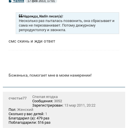
тання
17 фев 2013, 17:01
о
о
б
щ
Надежда_Nadin писал(а):
е
Несколько раз пыталась позвонить, она сбрасывает и
н
сама не перезванивает. Потому дежурному
и
репродуктологу и звонила.
е
смс скинь и жди ответ
Боженька, помогает мне в моем намерении!
Спелая ягодка
счастье77
Сообщения:
3052
Зарегистрирован:
13 мар 2011, 20:22
Пол:
Женский
Сколько у вас детей:
1
Благодарил (а):
479 раз
Поблагодарили:
516 раз