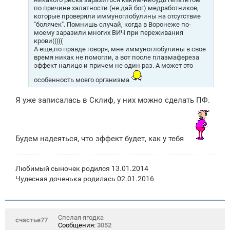
по причине халатности (не дай бог) медработников,
которые проверяли иммуноглобулины на отсутствие
"болячек". Помнишь случай, когда в Воронеже по-
моему заразили многих ВИЧ при переживания
крови(((((
А еще,по правде говоря, мне иммуноглобулины в свое
время никак не помогли, а вот после плазмафереза
эффект налицо и причем не один раз. А может это
особенность моего организма
Я уже записалась в Склиф, у них можно сделать ПФ.
Будем надеяться, что эффект будет, как у тебя
Любимый сыночек родился 13.01.2014
Чудесная доченька родилась 02.01.2016
Спелая ягодка
счастье77
Сообщения:
3052