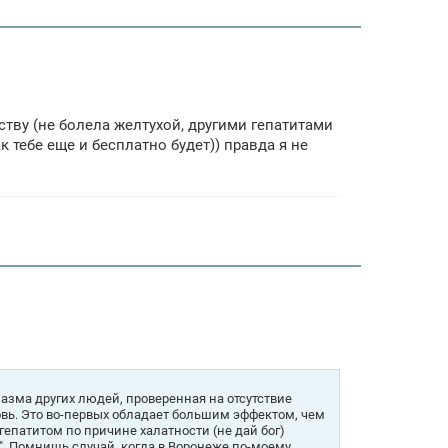
рству (не болела желтухой, другими гепатитами
 тебе еще и бесплатно будет)) правда я не
азма других людей, проверенная на отсутствие
овь. Это во-первых обладает большим эффектом, чем
гепатитом по причине халатности (не дай бог)
". Помнишь случай, когда в Воронеже по-моему