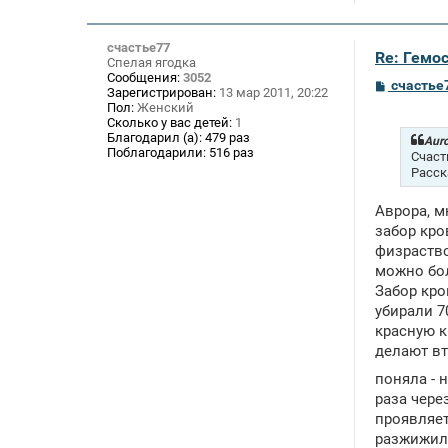
счастье77
Re: Гемос
Спелая ягодка
Сообщения:
3052
С
счастье
Зарегистрирован:
13 мар 2011, 20:22
о
Пол:
Женский
о
Сколько у вас детей:
1
б
Благодарил (а):
479 раз
щ
Auro
Поблагодарили:
516 раз
е
Счаст
н
Расск
и
е
Аврора, м
забор кро
физраство
можно бол
Забор кро
убирали 7
красную к
делают вт
поняла - 
раза чере
проявляет
разжижила