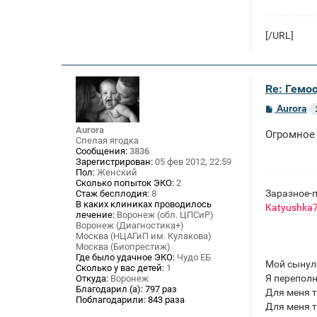
[/URL]
Re: Гемос
С
Aurora
о
о
Aurora
Огромное 
б
Спелая ягодка
щ
Сообщения:
3836
е
Зарегистрирован:
05 фев 2012, 22:59
н
Пол:
Женский
и
Сколько попыток ЭКО:
2
е
Заразное-п
Стаж бесплодия:
8
В каких клиниках проводилось
Katyushka
лечение:
Воронеж (обл. ЦПСиР)
Воронеж (Диагностика+)
Москва (НЦАГиП им. Кулакова)
Москва (Биопрестиж)
Где было удачное ЭКО:
Чудо ЕБ
Мой сынул
Сколько у вас детей:
1
Я переполн
Откуда:
Воронеж
Благодарил (а):
797 раз
Для меня т
Поблагодарили:
843 раза
Для меня т