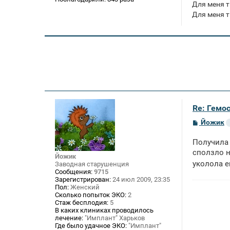
Для меня т
Для меня т
Re: Гемос
С
Йожик
о
о
Получила
б
щ
сползло н
Йожик
е
уколола е
Заводная старушенция
н
Сообщения:
9715
и
е
Зарегистрирован:
24 июл 2009, 23:35
Пол:
Женский
Сколько попыток ЭКО:
2
Стаж бесплодия:
5
В каких клиниках проводилось
лечение:
"Имплант" Харьков
Где было удачное ЭКО:
"Имплант"