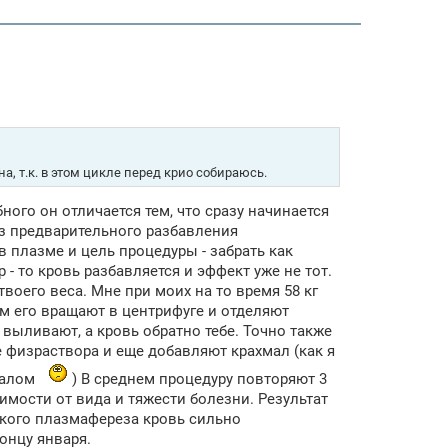
а, т.к. в этом цикле перед крио собираюсь.
ого он отличается тем, что сразу начинается
без предварительного разбавления
в плазме и цель процедуры - забрать как
- то кровь разбавляется и эффект уже не тот.
воего веса. Мне при моих на то время 58 кг
ом его вращают в центрифуге и отделяют
 выливают, а кровь обратно тебе. Точно также
 физраствора и еще добавляют крахмал (как я
хмалом
) В среднем процедуру повторяют 3
исимости от вида и тяжести болезни. Результат
ского плазмафереза кровь сильно
онцу января.