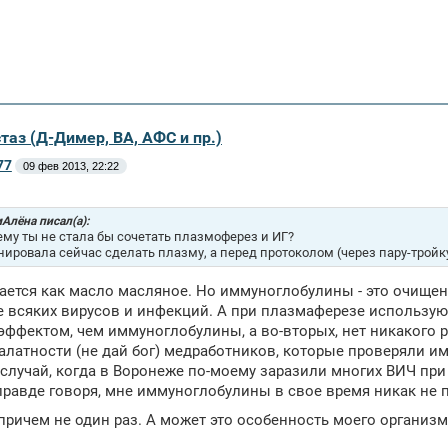
таз (Д-Димер, ВА, АФС и пр.)
77
09 фев 2013, 22:22
Алёна писал(а):
ему ты не стала бы сочетать плазмоферез и ИГ?
нировала сейчас сделать плазму, а перед протоколом (через пару-тройку
ается как масло масляное. Но иммуноглобулины - это очищен
е всяких вирусов и инфекций. А при плазмаферезе использую
ффектом, чем иммуноглобулины, а во-вторых, нет никакого р
алатности (не дай бог) медработников, которые проверяли им
лучай, когда в Воронеже по-моему заразили многих ВИЧ при 
правде говоря, мне иммуноглобулины в свое время никак не 
причем не один раз. А может это особенность моего организ