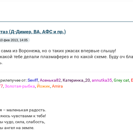
таз (Д-Димер, ВА, АФС и пр.)
10 фев 2013, 14:05
я сама из Воронежа, но о таких ужасах впервые слышу!
какой тебе делали плазмаферез и по какой схеме. Буду оч благ
ь.
рилепучее от:
Seviff
,
Асенька82
,
Катеринка_20
,
annutka35
,
Grey cat
,
E
77
,
Золотая-рыбка
,
Йожик
,
Amira
я – маленькая радость.
яюсь чувствами к тебе!
ы чудо, сила, слабость,
ы ангел на земле.