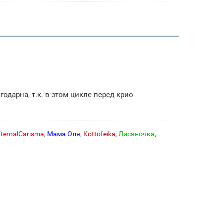
одарна, т.к. в этом цикле перед крио
ternalCarisma
,
Мама Оля
,
Kottofeika
,
Лисяночка
,