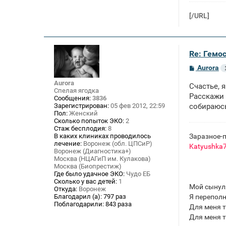
[/URL]
Re: Гемос
С
Aurora
о
о
Aurora
Счастье, 
б
Спелая ягодка
щ
Расскажи 
Сообщения:
3836
е
Зарегистрирован:
05 фев 2012, 22:59
собираюс
н
Пол:
Женский
и
Сколько попыток ЭКО:
2
е
Стаж бесплодия:
8
Заразное-п
В каких клиниках проводилось
лечение:
Воронеж (обл. ЦПСиР)
Katyushka
Воронеж (Диагностика+)
Москва (НЦАГиП им. Кулакова)
Москва (Биопрестиж)
Где было удачное ЭКО:
Чудо ЕБ
Сколько у вас детей:
1
Мой сынул
Откуда:
Воронеж
Я переполн
Благодарил (а):
797 раз
Поблагодарили:
843 раза
Для меня т
Для меня т