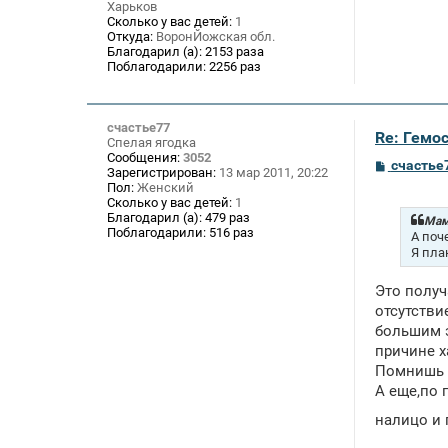
Харьков
Сколько у вас детей:
1
Откуда:
ВоронЙожская обл.
Благодарил (а):
2153 раза
Поблагодарили:
2256 раз
счастье77
Re: Гемос
Спелая ягодка
Сообщения:
3052
С
счастье
Зарегистрирован:
13 мар 2011, 20:22
о
Пол:
Женский
о
Сколько у вас детей:
1
б
Благодарил (а):
479 раз
щ
Мам
Поблагодарили:
516 раз
е
А поч
н
Я пла
и
е
Это получ
отсутстви
большим э
причине х
Помнишь с
А еще,по 
налицо и 