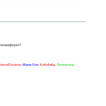
плазмаферез?
ternalCarisma
,
Мама Оля
,
Kottofeika
,
Лисяночка
,