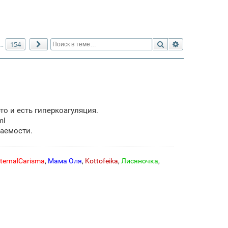
Поиск
Расширенный 
154
…
След.
то и есть гиперкоагуляция.
ml
аемости.
ternalCarisma
,
Мама Оля
,
Kottofeika
,
Лисяночка
,