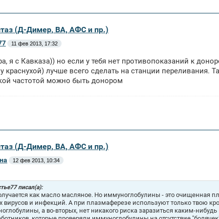
таз (Д-Димер, ВА, АФС и пр.)
77
11 фев 2013, 17:32
ра, я с Кавказа)) но если у тебя нет противопоказаний к доно
у краснухой) лучше всего сделать на станции переливания. Так
кой частотой можно быть донором
таз (Д-Димер, ВА, АФС и пр.)
на
12 фев 2013, 10:34
тье77 писал(а):
олучается как масло масляное. Но иммуноглобулины - это очищенная пл
х вирусов и инфекций. А при плазмаферезе используют только твою кр
оглобулины, а во-вторых, нет никакого риска заразиться каким-нибудь 
ботников, которые проверяли иммуноглобулины на отсутствие "болячек