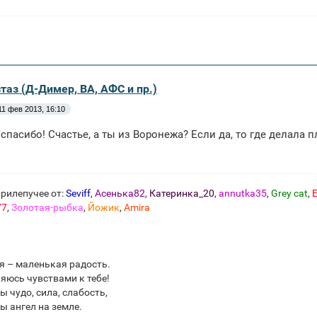
таз (Д-Димер, ВА, АФС и пр.)
11 фев 2013, 16:10
спасибо! Счастье, а ты из Воронежа? Если да, то где делала 
рилепучее от:
Seviff
,
Асенька82
,
Катеринка_20
,
annutka35
,
Grey cat
,
E
77
,
Золотая-рыбка
,
Йожик
,
Amira
я – маленькая радость.
яюсь чувствами к тебе!
ы чудо, сила, слабость,
ы ангел на земле.