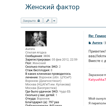
Женский фактор
Закрыто
Re: Гемос
С
Aurora
о
Aurora
о
Приветик!
б
Спелая ягодка
щ
ввв
//lekm
Сообщения:
3836
е
Зарегистрирован:
05 фев 2012, 22:59
Вместе с 
н
Пол:
Женский
и
Сколько попыток ЭКО:
2
е
Стаж бесплодия:
8
В каких клиниках проводилось
Заразное-п
лечение:
Воронеж (обл. ЦПСиР)
Katyushka
Воронеж (Диагностика+)
Москва (НЦАГиП им. Кулакова)
Москва (Биопрестиж)
Где было удачное ЭКО:
Чудо ЕБ
Сколько у вас детей:
1
Мой сынуля
Откуда:
Воронеж
Благодарил (а):
797 раз
Я переполн
Поблагодарили:
843 раза