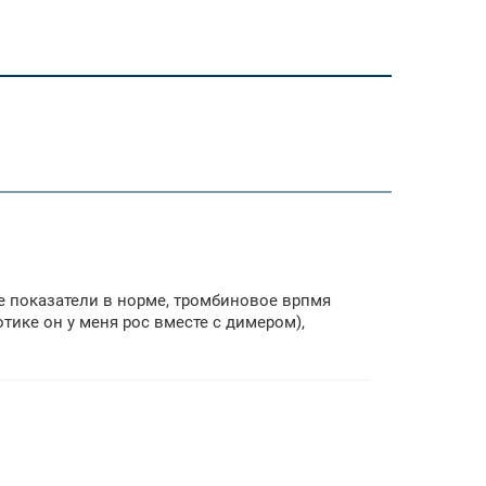
 показатели в норме, тромбиновое врпмя
тике он у меня рос вместе с димером),