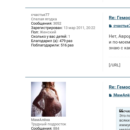
счастье77
Re: Гемос
Спелая ягодка
Сообщения:
3052
С
счастье
Зарегистрирован:
13 мар 2011, 20:22
о
Пол:
Женский
о
Нет, Авро
Сколько у вас детей:
1
б
Благодарил (а):
479 раз
щ
и по-моем
Поблагодарили:
516 раз
е
знаю с ка
н
и
е
[/URL]
Re: Гемос
С
МамАлё
о
о
б
щ
счас
е
Это п
н
МамАлёна
всяки
и
Трудный подросток
иммун
е
Сообщения:
884
медра