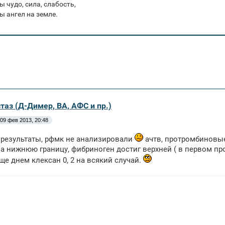
ы чудо, сила, слабость,
ы ангел на земле.
таз (Д-Димер, ВА, АФС и пр.)
09 фев 2013, 20:48
 результаты, рфмк не анализировали
ачтв, протромбиновые
а нижнюю границу, фибриноген достиг верхней ( в первом про
ще днем клексан 0, 2 на всякий случай.