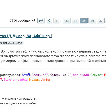
Страница
35
из
154
5356 сообщений
1
33
34
35
36
37
…
Пред.
таз (Д-Димер, ВА, АФС и пр.)
09 фев 2013, 13:42
 Вот смотри табличку, на сколько я понимаю - первая стадия э
ed.ru/spravka/krov-deti/laboratornaya-diagnostika-dvs-sindroma.ht
д-димером и рфмк повышаеться должен при высокой свертыв
рилепучее от:
Seviff
,
Асенька82
,
Катеринка_20
,
annutka35
,
Grey cat
,
E
77
,
Золотая-рыбка
,
Йожик
,
Amira
 – маленькая радость.
яюсь чувствами к тебе!