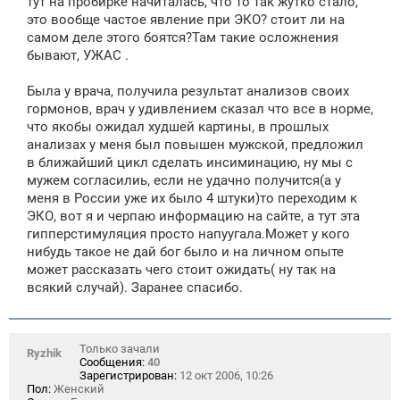
тут на пробирке начиталась, что то так жутко стало,
это вообще частое явление при ЭКО? стоит ли на
самом деле этого боятся?Там такие осложнения
бывают, УЖАС .
Была у врача, получила результат анализов своих
гормонов, врач у удивлением сказал что все в норме,
что якобы ожидал худшей картины, в прошлых
анализах у меня был повышен мужской, предложил
в ближайший цикл сделать инсиминацию, ну мы с
мужем согласилиь, если не удачно получится(а у
меня в России уже их было 4 штуки)то переходим к
ЭКО, вот я и черпаю информацию на сайте, а тут эта
гипперстимуляция просто напуугала.Может у кого
нибудь такое не дай бог было и на личном опыте
может рассказать чего стоит ожидать( ну так на
всякий случай). Заранее спасибо.
Только зачали
Ryzhik
Сообщения:
40
Зарегистрирован:
12 окт 2006, 10:26
Пол:
Женский