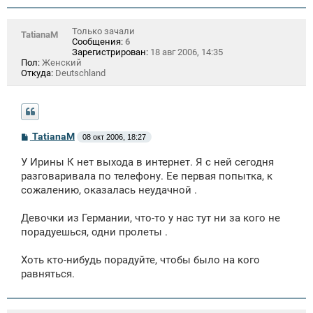
Только зачали
TatianaM
Сообщения:
6
Зарегистрирован:
18 авг 2006, 14:35
Пол:
Женский
Откуда:
Deutschland
С
TatianaM
08 окт 2006, 18:27
о
о
У Ирины К нет выхода в интернет. Я с ней сегодня
б
щ
разговаривала по телефону. Ее первая попытка, к
е
сожалению, оказалась неудачной .
н
и
е
Девочки из Германии, что-то у нас тут ни за кого не
порадуешься, одни пролеты .
Хоть кто-нибудь порадуйте, чтобы было на кого
равняться.