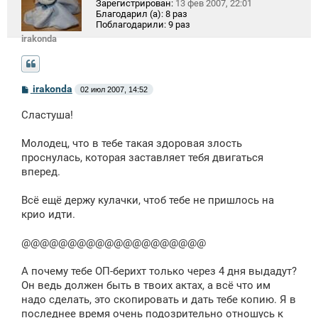
Зарегистрирован:
13 фев 2007, 22:01
Благодарил (а):
8 раз
Поблагодарили:
9 раз
irakonda
С
irakonda
02 июл 2007, 14:52
о
о
Сластуша!
б
щ
е
Молодец, что в тебе такая здоровая злость
н
проснулась, которая заставляет тебя двигаться
и
е
вперед.
Всё ещё держу кулачки, чтоб тебе не пришлось на
крио идти.
@@@@@@@@@@@@@@@@@@@@
А почему тебе ОП-берихт только через 4 дня выдадут?
Он ведь должен быть в твоих актах, а всё что им
надо сделать, это скопировать и дать тебе копию. Я в
последнее время очень подозрительно отношусь к