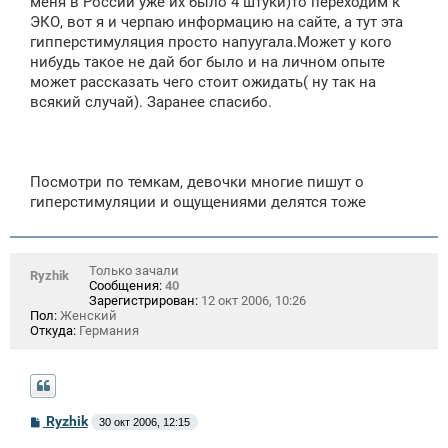
меня в России уже их было 4 штуки)то переходим к
ЭКО, вот я и черпаю информацию на сайте, а тут эта
гипперстимуляция просто напуугала.Может у кого
нибудь такое не дай бог было и на личном опыте
может рассказать чего стоит ожидать( ну так на
всякий случай). Заранее спасибо.
Посмотри по темкам, девочки многие пишут о
гиперстимуляции и ощущениями делятся тоже
Только зачали
Ryzhik
Сообщения:
40
Зарегистрирован:
12 окт 2006, 10:26
Пол:
Женский
Откуда:
Германия
С
Ryzhik
30 окт 2006, 12:15
о
о