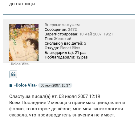
до пятницы.
Впервые замужем
Сообщения:
2472
Зарегистрирован:
10 май 2007, 19:21
Пол:
Женский
Сколько у вас детей:
2
Откуда:
Planet Bliss
Благодарил (а):
21 раз
Поблагодарили:
12 раз
-Dolce Vita-
С
-Dolce Vita-
03 июл 2007, 15:37
о
о
Сластуша писал(а) вт, 03 июля 2007 12:19
б
щ
Всем Последние 2 месяца я принимаю цинк,селен и
е
фолио, то которое дешёвое, мне моя гинекологиня
н
сказала, что производитель значения не имеет.
и
е