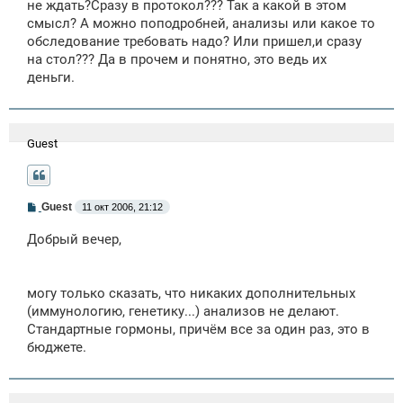
не ждать?Сразу в протокол??? Так а какой в этом
н
смысл? А можно поподробней, анализы или какое то
и
е
обследование требовать надо? Или пришел,и сразу
на стол??? Да в прочем и понятно, это ведь их
деньги.
Guest
С
Guest
11 окт 2006, 21:12
о
о
Добрый вечер,
б
щ
е
н
могу только сказать, что никаких дополнительных
и
е
(иммунологию, генетику...) анализов не делают.
Стандартные гормоны, причём все за один раз, это в
бюджете.