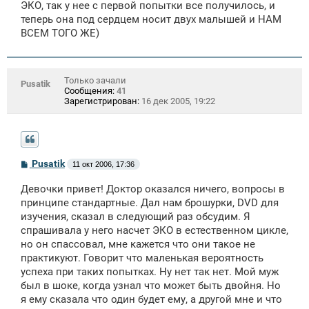
ЭКО, так у нее с первой попытки все получилось, и
теперь она под сердцем носит двух малышей и НАМ
ВСЕМ ТОГО ЖЕ)
Только зачали
Pusatik
Сообщения:
41
Зарегистрирован:
16 дек 2005, 19:22
С
Pusatik
11 окт 2006, 17:36
о
о
Девочки привет! Доктор оказался ничего, вопросы в
б
щ
принципе стандартные. Дал нам брошурки, DVD для
е
изучения, сказал в следующий раз обсудим. Я
н
спрашивала у него насчет ЭКО в естественном цикле,
и
е
но он спассовал, мне кажется что они такое не
практикуют. Говорит что маленькая вероятность
успеха при таких попытках. Ну нет так нет. Мой муж
был в шоке, когда узнал что может быть двойня. Но
я ему сказала что один будет ему, а другой мне и что