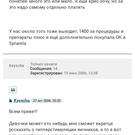
понятия- много это или мало. Я ещё крио хочу, но за
это надо самому отдельно платить
У нас около того тоже выходит, 1400 за процедуры и
препараты плюс я ещё дополнительно покупала ОК и
Synarela
Только зачали
Ksyscha
Сообщения:
14
Зарегистрирован:
15 июн 2006, 13:38
С
Ksyscha
27 окт 2006, 20:25
о
о
Всем привет!
б
щ
е
Девочки может кто нибудь мне сможет вкратце
н
рссказать о гипперстимуляции яичников, а то я вот
и
е