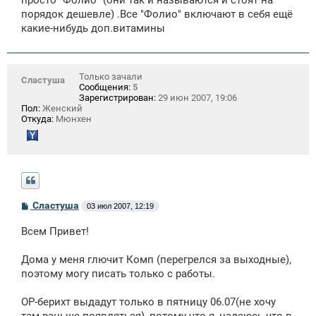
порядок дешевле) .Все "Фолио" включают в себя ещё
какие-нибудь доп.витамины
Только зачали
Сластуша
Сообщения:
5
Зарегистрирован:
29 июн 2007, 19:06
Пол:
Женский
Откуда:
Мюнхен
С
Сластуша
03 июл 2007, 12:19
о
о
Всем Привет!
б
щ
е
Дома у меня глючит Комп (перегрелся за выходные),
н
поэтому могу писать только с работы.
и
е
ОР-берихт выдадут только в пятницу 06.07(не хочу
там раньше появляться), потому что я, надеюсь что в