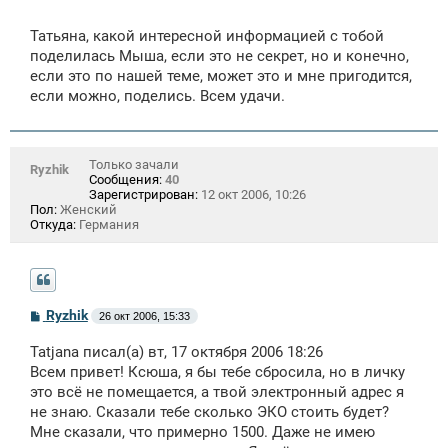
Татьяна, какой интересной информацией с тобой
поделилась Мыша, если это не секрет, но и конечно,
если это по нашей теме, может это и мне пригодится,
если можно, поделись. Всем удачи.
Только зачали
Ryzhik
Сообщения:
40
Зарегистрирован:
12 окт 2006, 10:26
Пол:
Женский
Откуда:
Германия
С
Ryzhik
26 окт 2006, 15:33
о
о
Tatjana писал(а) вт, 17 октября 2006 18:26
б
щ
Всем привет! Ксюша, я бы тебе сбросила, но в личку
е
это всё не помещается, а твой электронный адрес я
н
не знаю. Сказали тебе сколько ЭКО стоить будет?
и
е
Мне сказали, что примерно 1500. Даже не имею