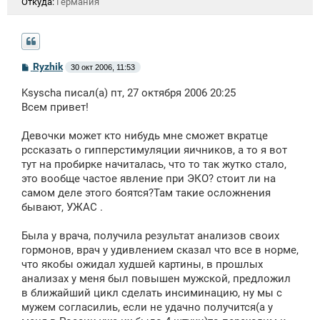
Откуда:
Германия
С
Ryzhik
30 окт 2006, 11:53
о
о
Ksyscha писал(а) пт, 27 октября 2006 20:25
б
щ
Всем привет!
е
н
Девочки может кто нибудь мне сможет вкратце
и
е
рссказать о гипперстимуляции яичников, а то я вот
тут на пробирке начиталась, что то так жутко стало,
это вообще частое явление при ЭКО? стоит ли на
самом деле этого боятся?Там такие осложнения
бывают, УЖАС .
Была у врача, получила результат анализов своих
гормонов, врач у удивлением сказал что все в норме,
что якобы ожидал худшей картины, в прошлых
анализах у меня был повышен мужской, предложил
в ближайший цикл сделать инсиминацию, ну мы с
мужем согласилиь, если не удачно получится(а у