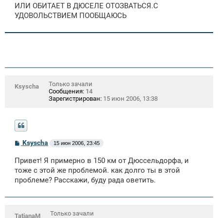
е
ИЛИ ОБИТАЕТ В ДЮСЕЛЕ ОТОЗВАТЬСЯ.С
н
УДОВОЛЬСТВИЕМ ПООБЩАЮСЬ
и
е
Только зачали
Ksyscha
Сообщения:
14
Зарегистрирован:
15 июн 2006, 13:38
С
Ksyscha
15 июн 2006, 23:45
о
о
Привет! Я примерно в 150 км от Дюссельдорфа, и
б
щ
тоже с этой же проблемой. как долго ты в этой
е
проблеме? Расскажи, буду рада оветить.
н
и
е
Только зачали
TatianaM