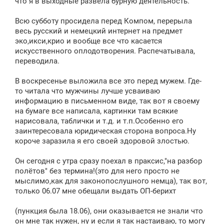
что я в выходные развела бурную деятельность.
н
и
е
Всю субботу просидела перед Компом, перерыла
весь русский и немецкий интернет на предмет
эко,икси,крио и вообще все что касается
искусственного оплодотворения. Распечатывала,
переводила.
В воскресенье выложила все это перед мужем. Где-
то читала что мужчины лучше усваиваю
информацию в письменном виде, так вот я своему
на бумаге все написала, картинки там всякие
нарисовала, таблички и т.д. и т.п.Особенно его
заинтересовала юридическая сторона вопроса.Ну
короче заразила я его своей здоровой злостью.
Он сегодня с утра сразу поехал в праксис,"на разбор
полётов" без термина!(это для него просто не
мыслимо,как для законопослушного немца), так вот,
только 06.07 мне обещали выдать ОП-берихт
(пункция была 18.06), они оказывается не знали что
он мне так нужен, ну и если я так настаиваю, то могу