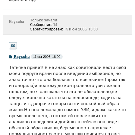
Только зачали
Ksyscha
Сообщения:
14
Зарегистрирован:
15 июн 2006, 13:38
С
Ksyscha
11 окт 2006, 18:00
о
о
Татьяна привет! Я не знаю как советовали вести себя
б
щ
моей подруге врачи после введения эмбрионов, но
е
знаю точно что она боялась что все выйдет(прям так
н
и говорила)и поэтому до контрольного узи лежала
и
е
пластом, но я слышала что это не обязательно,не
следует конечно кататься на велосипеде, ходить на
танцы и т.д.короче говоря вести спокойный образ
жизни.Но она лежала до самого УЗИ, и даже какое то
время после него, а потом ей после каких то
анализов определили двойню, а сейчас она видет
обычный образ жизни, беременность протекает
нормально,живот растет, малыши появятся на свет