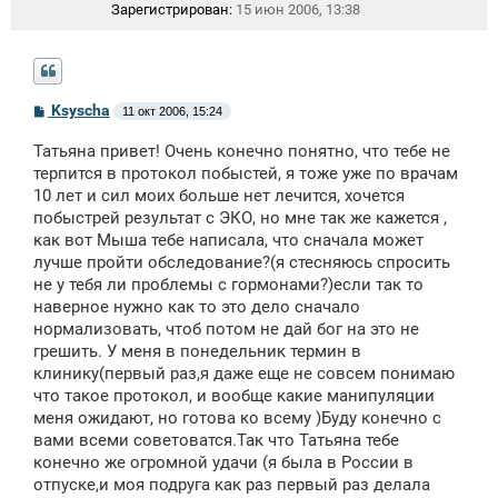
Зарегистрирован:
15 июн 2006, 13:38
С
Ksyscha
11 окт 2006, 15:24
о
о
Татьяна привет! Очень конечно понятно, что тебе не
б
щ
терпится в протокол побыстей, я тоже уже по врачам
е
10 лет и сил моих больше нет лечится, хочется
н
побыстрей результат с ЭКО, но мне так же кажется ,
и
е
как вот Мыша тебе написала, что сначала может
лучше пройти обследование?(я стесняюсь спросить
не у тебя ли проблемы с гормонами?)если так то
наверное нужно как то это дело сначало
нормализовать, чтоб потом не дай бог на это не
грешить. У меня в понедельник термин в
клинику(первый раз,я даже еще не совсем понимаю
что такое протокол, и вообще какие манипуляции
меня ожидают, но готова ко всему )Буду конечно с
вами всеми советоватся.Так что Татьяна тебе
конечно же огромной удачи (я была в России в
отпуске,и моя подруга как раз первый раз делала