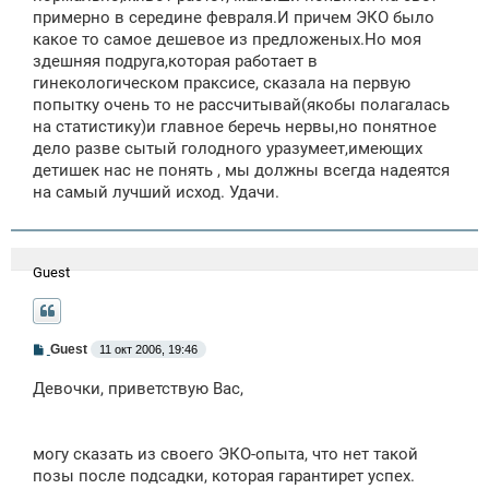
примерно в середине февраля.И причем ЭКО было
какое то самое дешевое из предложеных.Но моя
здешняя подруга,которая работает в
гинекологическом праксисе, сказала на первую
попытку очень то не рассчитывай(якобы полагалась
на статистику)и главное беречь нервы,но понятное
дело разве сытый голодного уразумеет,имеющих
детишек нас не понять , мы должны всегда надеятся
на самый лучший исход. Удачи.
Guest
С
Guest
11 окт 2006, 19:46
о
о
Девочки, приветствую Вас,
б
щ
е
н
могу сказать из своего ЭКО-опыта, что нет такой
и
е
позы после подсадки, которая гарантирет успех.