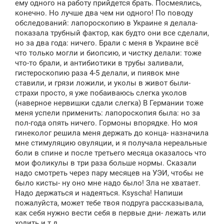
ему одного на работу прийдется брать. Посмеялись,
конечно. Но лучше два чем ни одного! По поводу
обследований: лапороскопию в Украине я делала-
показала трубный фактор, как будто они все сделали,
но за два года: ничего. Брали с меня в Украине всё
что только могли и биопсию, и чистку делали: тоже
что-то брали, и антибиотики в трубы заливали,
гистероскопию раза 4-5 делали, и пиявок мне
ставили, и грязи ложили, и уколы в живот были-
страхи просто, я уже побаиваюсь слегка уколов
(наверное нервишки сдали слегка) В Германии тоже
меня успели применить: лапороскопия была: но за
пол-года опять ничего. Гормоны впорядке. Но моя
гинеколог решила меня держать до конца- назначила
мне стимуляцию овуляции, и я получала нереальные
боли в спине и после третьего месяца оказалось что
мои фоликулы в три раза больше нормы. Сказали
надо смотреть через пару месяцев на УЭИ, чтобы не
было кисты- ну оно мне надо было! Зла не хватает.
Надо держаться и надеяться. Ksyscha! Напиши
пожалуйста, может тебе твоя подруга рассказывала,
как себя нужно вести себя в первые дни- лежать или
ходить и т.д.