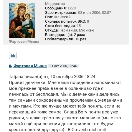
Модератор
Сообщения:
1279
Зарегистрирован:
03 июн 2006, 02:07
Пол:
Женский
Сколько попыток ЭКО:
8
Стаж бесплодия:
15
Откуда:
Германия, Мюнхен
Благодарил (а):
2 раза
Поблагодарили:
13 раз
Фартовая Мыша
С
Фартовая Мыша
11 окт 2006, 02:44
о
о
Tatjana писал(а) вт, 10 октября 2006 18:24
б
щ
Привет девченки! Мне наши посиделки напоминают
е
моё прежнее пребывание в больницах- где я
н
лечилась от бесплодия. Мы с девченками делились
и
е
там самыми сокровенными проблемами, желаниями
и мечтами. Кто же лучше может тебя понять, если не
переживший тоже самое. Слава Богу почти все уже
родили, я даже крёстная у такого мальчика (мы с его
мамой ещё при лечении договорились что будем
крестить детей друг друга) . В Grevenbroich всё