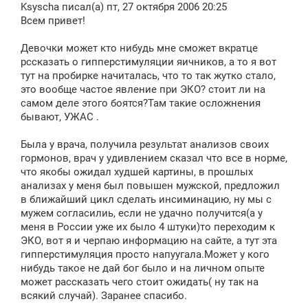
Ksyscha писал(а) пт, 27 октября 2006 20:25
б
щ
Всем привет!
е
н
Девочки может кто нибудь мне сможет вкратце
и
е
рссказать о гипперстимуляции яичников, а то я вот
тут на пробирке начиталась, что то так жутко стало,
это вообще частое явление при ЭКО? стоит ли на
самом деле этого боятся?Там такие осложнения
бывают, УЖАС .
Была у врача, получила результат анализов своих
гормонов, врач у удивлением сказал что все в норме,
что якобы ожидал худшей картины, в прошлых
анализах у меня был повышен мужской, предложил
в ближайший цикл сделать инсиминацию, ну мы с
мужем согласилиь, если не удачно получится(а у
меня в России уже их было 4 штуки)то переходим к
ЭКО, вот я и черпаю информацию на сайте, а тут эта
гипперстимуляция просто напуугала.Может у кого
нибудь такое не дай бог было и на личном опыте
может рассказать чего стоит ожидать( ну так на
всякий случай). Заранее спасибо.