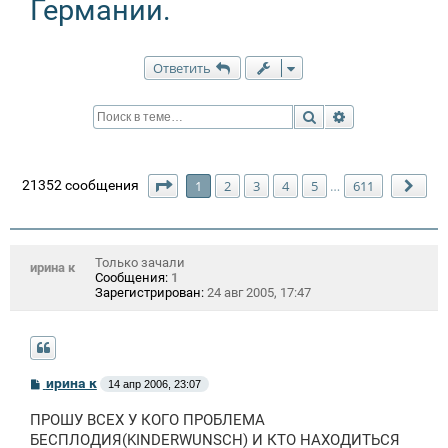
Германии.
Ответить
Поиск
Расширенный п
Страница
1
из
611
21352 сообщения
1
2
3
4
5
611
…
Сле
Только зачали
ирина к
Сообщения:
1
Зарегистрирован:
24 авг 2005, 17:47
С
ирина к
14 апр 2006, 23:07
о
о
ПРОШУ ВСЕХ У КОГО ПРОБЛЕМА
б
щ
БЕСПЛОДИЯ(KINDERWUNSCH) И КТО НАХОДИТЬСЯ