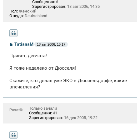
Сообщения:
6
Зарегистрирован:
18 авг 2006, 14:35
Пол:
Женский
Откуда:
Deutschland
С
TatianaM
18 авг 2006, 15:17
о
о
Привет, девчата!
б
щ
е
Я тоже недалеко от Дюсселя!
н
и
е
Скажите, кто делал уже ЭКО в Дюссельдорфе, какие
впечатления?
Только зачали
Pusatik
Сообщения:
41
Зарегистрирован:
16 дек 2005, 19:22