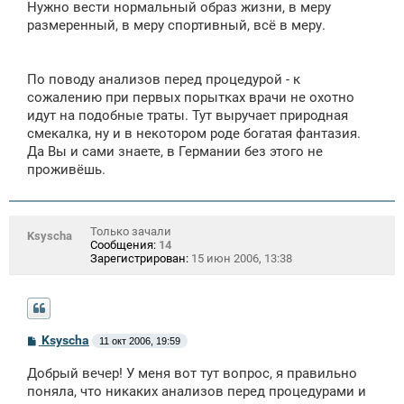
Нужно вести нормальный образ жизни, в меру
размеренный, в меру спортивный, всё в меру.
По поводу анализов перед процедурой - к
сожалению при первых порытках врачи не охотно
идут на подобные траты. Тут выручает природная
смекалка, ну и в некотором роде богатая фантазия.
Да Вы и сами знаете, в Германии без этого не
проживёшь.
Только зачали
Ksyscha
Сообщения:
14
Зарегистрирован:
15 июн 2006, 13:38
С
Ksyscha
11 окт 2006, 19:59
о
о
Добрый вечер! У меня вот тут вопрос, я правильно
б
щ
поняла, что никаких анализов перед процедурами и
е