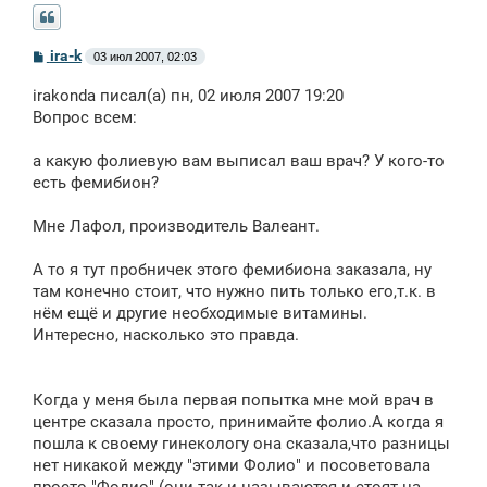
С
ira-k
03 июл 2007, 02:03
о
о
irakonda писал(а) пн, 02 июля 2007 19:20
б
щ
Вопрос всем:
е
н
а какую фолиевую вам выписал ваш врач? У кого-то
и
е
есть фемибион?
Мне Лафол, производитель Валеант.
А то я тут пробничек этого фемибиона заказала, ну
там конечно стоит, что нужно пить только его,т.к. в
нём ещё и другие необходимые витамины.
Интересно, насколько это правда.
Когда у меня была первая попытка мне мой врач в
центре сказала просто, принимайте фолио.А когда я
пошла к своему гинекологу она сказала,что разницы
нет никакой между "этими Фолио" и посоветовала
просто "Фолио" (они так и называются и стоят на