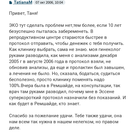
С
TatianaM
07 окт 2006, 10:04
о
о
Привет, Таня!
б
щ
е
ЭКО тут сделать проблем нет,тем более, если 10 лет
н
безуспешно пыталась забеременеть. В
и
е
репродуктивном центре стараются быстрее в
протокол отправить, чтобы денежек с тебя получить.
Как клинику выбрать, сама не знаю. моя гинеколог
руками разводила, как меня с анализами декабря
2005 г в августе 2006 года в протокол взяли, не
обновив анализы, да еще и пролактин был завышен,
а лечения не было. Но, сказала, бодаться, судиться
бесполезно, просто клинику поменять надо
100%.Вчера была в Ремшайде, на консультации, так
врач там руками разводил, почему мне в Эссене
суперкороткий протокол назначили без показаний. И
как будет в Ремшайде, кто знает.
Спасибо за пожелание удачи. Тебе также удачи, она
нам всем так нужна в нашем нелегком, но правом
деле.