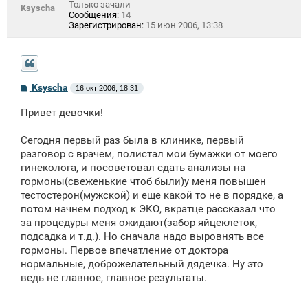
Только зачали
Ksyscha
Сообщения:
14
Зарегистрирован:
15 июн 2006, 13:38
С
Ksyscha
16 окт 2006, 18:31
о
о
Привет девочки!
б
щ
е
Сегодня первый раз была в клинике, первый
н
разговор с врачем, полистал мои бумажки от моего
и
е
гинеколога, и посоветовал сдать анализы на
гормоны(свеженькие чтоб были)у меня повышен
тестостерон(мужской) и еще какой то не в порядке, а
потом начнем подход к ЭКО, вкратце рассказал что
за процедуры меня ожидают(забор яйцеклеток,
подсадка и т.д.). Но сначала надо выровнять все
гормоны. Первое впечатление от доктора
нормальные, доброжелательный дядечка. Ну это
ведь не главное, главное результаты.