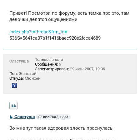
Привет! Посмотри по форуму, есть темка про это, там
девочки делятся ощущениями
index.php?t=thread&frm_id=
53&S=5641ca07b1f1416baec920e2fcca4689
Только зачали
Сластуша
Сообщения:
5
Зарегистрирован:
29 июн 2007, 19:06
Пол:
Женский
Откуда:
Мюнхен
С
Сластуша
02 июл 2007, 12:33
о
о
Во мне тут такая здоровая злость проснулась,
б
щ
е