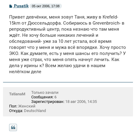
С
Pusatik
05 окт 2006, 17:08
о
о
Привет девчёнки, меня зовут Таня, живу в Krefeld-
б
щ
15km от Дюссельдорфа. Собираюсь в Grevenbroich- в
е
репродуктивный центр, пока незнаю что там меня
н
ждёт. Не хочу больше никаких лечений и
и
е
обследований- уже за 10 лет устала, всё время
говорят что у меня и мужа всё впорядке. Хочу просто
ЭКО. Как думаете, есть у меня шансы его получить? У
меня уже страх, что меня опять начнут лечить. Как
дела у ирины к? Всем желаю удачи в нашем
нелёгком деле
Только зачали
TatianaM
Сообщения:
6
Зарегистрирован:
18 авг 2006, 14:35
Пол:
Женский
Откуда:
Deutschland