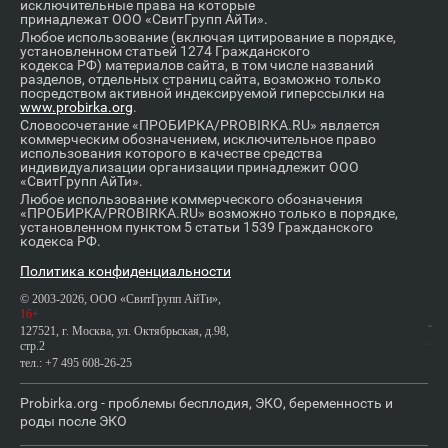
исключительные права на которые
принадлежат ООО «СвитГрупп АйТи».
Любое использование (включая цитирование в порядке,
установленном статьей 1274 Гражданского
кодекса РФ) материалов сайта, в том числе названий
разделов, отдельных страниц сайта, возможно только
посредством активной индексируемой гиперссылки на
www.probirka.org
.
Словосочетание «ПРОБИРКА/PROBIRKA.RU» является
коммерческим обозначением, исключительное право
использования которого в качестве средства
индивидуализации организации принадлежит ООО
«СвитГрупп АйТи».
Любое использование коммерческого обозначения
«ПРОБИРКА/PROBIRKA.RU» возможно только в порядке,
установленном пунктом 5 статьи 1539 Гражданского
кодекса РФ.
Политика конфиденциальности
© 2003-2026, ООО «СвитГрупп АйТи»,
16+
127521, г. Москва, ул. Октябрьская, д.98,
стр.2
тел.: +7 495 608-26-25
Probirka.org - проблемы бесплодия, ЭКО, беременность и
роды после ЭКО