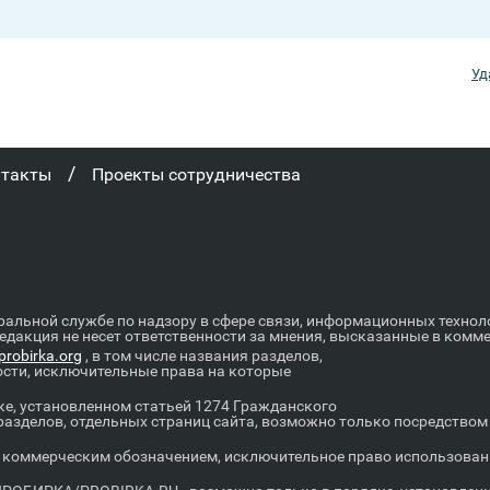
Уд
/
нтакты
Проекты сотрудничества
ральной службе по надзору в сфере связи, информационных техно
Редакция не несет ответственности за мнения, высказанные в комм
robirka.org
, в том числе названия разделов,
ости, исключительные права на которые
е, установленном статьей 1274 Гражданского
 разделов, отдельных страниц сайта, возможно только посредство
оммерческим обозначением, исключительное право использовани