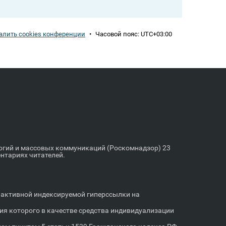
алить cookies конференции
•
Часовой пояс:
UTC+03:00
логий и массовых коммуникаций (Роскомнадзор) 23
ентариях читателей.
м активной индексируемой гиперссылки на
я которого в качестве средства индивидуализации