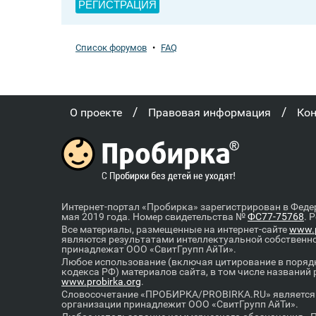
РЕГИСТРАЦИЯ
Список форумов
•
FAQ
/
/
О проекте
Правовая информация
Ко
Интернет-портал «Пробирка» зарегистрирован в Феде
мая 2019 года. Номер свидетельства №
ФС77-75768
. 
Все материалы, размещенные на интернет-сайте
www.p
являются результатами интеллектуальной собственн
принадлежат ООО «СвитГрупп АйТи».
Любое использование (включая цитирование в порядк
кодекса РФ) материалов сайта, в том числе названий
www.probirka.org
.
Словосочетание «ПРОБИРКА/PROBIRKA.RU» является к
организации принадлежит ООО «СвитГрупп АйТи».