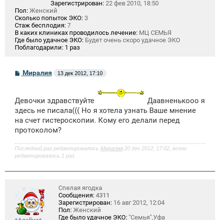
Зарегистрирован:
22 фев 2010, 18:50
Пол:
Женский
Сколько попыток ЭКО:
3
Стаж бесплодия:
7
В каких клиниках проводилось лечение:
МЦ СЕМЬЯ
Где было удачное ЭКО:
Будет очень скоро удачное ЭКО
Поблагодарили:
1 раз
С
Миралия
13 дек 2012, 17:10
о
о
б
щ
Девочки здравствуйте
Даавненькооо я
е
здесь не писала((( Но я хотела узнать Ваше мнение
н
на счет гистероскопии. Кому его делали перед
и
е
протоколом?
Последний раз редактировалось
Миралия
20 дек 2012, 17:02, всего
редактировалось 1 раз.
Спелая ягодка
Сообщения:
4311
Зарегистрирован:
16 авг 2012, 12:04
Пол:
Женский
Где было удачное ЭКО:
"Семья",Уфа