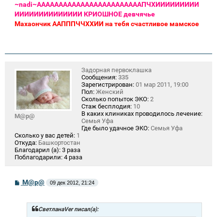
~nadi~
ААААААААААААААААААААААААПЧХИИИИИИИИИ
ИИИИИИИИИИИИИИ КРИОШНОЕ девчячье
Махаончик
ААПППЧЧХХИИ на тебя счастливое мамское
Задорная первоклашка
Сообщения:
335
Зарегистрирован:
01 мар 2011, 19:00
Пол:
Женский
Сколько попыток ЭКО:
2
Стаж бесплодия:
10
В каких клиниках проводилось лечение:
М@р@
Семья Уфа
Где было удачное ЭКО:
Семья Уфа
Сколько у вас детей:
1
Откуда:
Башкортостан
Благодарил (а):
3 раза
Поблагодарили:
4 раза
С
М@р@
09 дек 2012, 21:24
о
о
б
щ
СветланаVer писал(а):
е