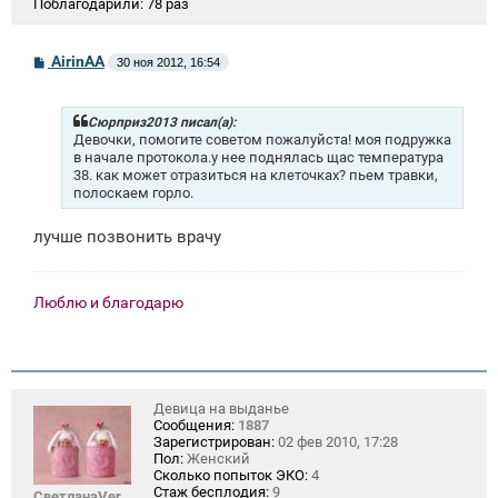
Поблагодарили:
78 раз
С
AirinAA
30 ноя 2012, 16:54
о
о
б
щ
Сюрприз2013 писал(а):
е
Девочки, помогите советом пожалуйста! моя подружка
н
в начале протокола.у нее поднялась щас температура
и
38. как может отразиться на клеточках? пьем травки,
е
полоскаем горло.
лучше позвонить врачу
Люблю и благодарю
Девица на выданье
Сообщения:
1887
Зарегистрирован:
02 фев 2010, 17:28
Пол:
Женский
Сколько попыток ЭКО:
4
Стаж бесплодия:
9
СветланаVer