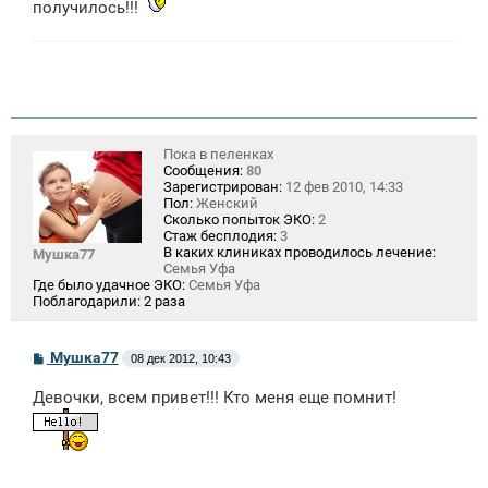
получилось!!!
Пока в пеленках
Сообщения:
80
Зарегистрирован:
12 фев 2010, 14:33
Пол:
Женский
Сколько попыток ЭКО:
2
Стаж бесплодия:
3
В каких клиниках проводилось лечение:
Мушка77
Семья Уфа
Где было удачное ЭКО:
Семья Уфа
Поблагодарили:
2 раза
С
Мушка77
08 дек 2012, 10:43
о
о
Девочки, всем привет!!! Кто меня еще помнит!
б
щ
е
н
и
е