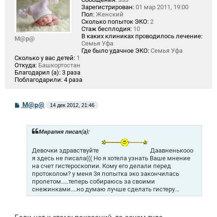
Зарегистрирован:
01 мар 2011, 19:00
Пол:
Женский
Сколько попыток ЭКО:
2
Стаж бесплодия:
10
В каких клиниках проводилось лечение:
М@р@
Семья Уфа
Где было удачное ЭКО:
Семья Уфа
Сколько у вас детей:
1
Откуда:
Башкортостан
Благодарил (а):
3 раза
Поблагодарили:
4 раза
С
М@р@
14 дек 2012, 21:46
о
о
б
щ
Миралия писал(а):
е
н
Девочки здравствуйте
Даавненькооо
и
я здесь не писала((( Но я хотела узнать Ваше мнение
е
на счет гистероскопии. Кому его делали перед
протоколом? у меня 3я попытка эко закончилась
пролетом.....теперь собираюсь за своими
снежинками....но думаю лучше сделать гистеру...