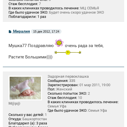
Стаж бесплодия:
7
В каких клиниках проводилось лечение:
МЦ СЕМЬЯ
Где было удачное ЭКО:
Будет очень скоро удачное ЭКО
Поблагодарили:
1 раз
С
Миралия
15 дек 2012, 17:24
о
о
б
Мушка77 Поздравляю
очень рада за тебя,
щ
е
н
Растите Большими))))
и
е
Задорная первоклашка
Сообщения:
335
Зарегистрирован:
01 мар 2011, 19:00
Пол:
Женский
Сколько попыток ЭКО:
2
Стаж бесплодия:
10
В каких клиниках проводилось лечение:
М@р@
Семья Уфа
Где было удачное ЭКО:
Семья Уфа
Сколько у вас детей:
1
Откуда:
Башкортостан
Благодарил (а):
3 раза