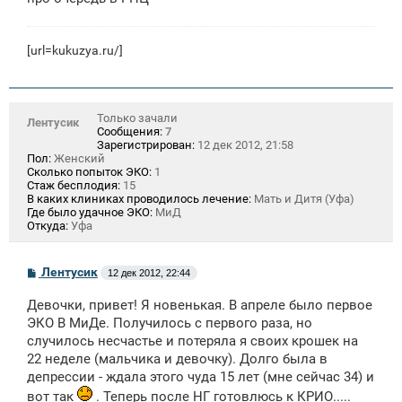
[url=kukuzya.ru/]
Только зачали
Лентусик
Сообщения:
7
Зарегистрирован:
12 дек 2012, 21:58
Пол:
Женский
Сколько попыток ЭКО:
1
Стаж бесплодия:
15
В каких клиниках проводилось лечение:
Мать и Дитя (Уфа)
Где было удачное ЭКО:
МиД
Откуда:
Уфа
С
Лентусик
12 дек 2012, 22:44
о
о
Девочки, привет! Я новенькая. В апреле было первое
б
щ
ЭКО В МиДе. Получилось с первого раза, но
е
случилось несчастье и потеряла я своих крошек на
н
22 неделе (мальчика и девочку). Долго была в
и
е
депрессии - ждала этого чуда 15 лет (мне сейчас 34) и
вот так
. Теперь после НГ готовлюсь к КРИО.....