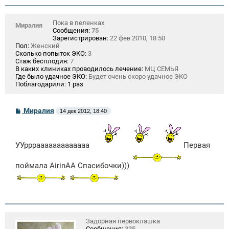
Пока в пеленках
Миралия
Сообщения:
75
Зарегистрирован:
22 фев 2010, 18:50
Пол:
Женский
Сколько попыток ЭКО:
3
Стаж бесплодия:
7
В каких клиниках проводилось лечение:
МЦ СЕМЬЯ
Где было удачное ЭКО:
Будет очень скоро удачное ЭКО
Поблагодарили:
1 раз
С
Миралия
14 дек 2012, 18:40
о
о
б
щ
УУрррааааааааааааа
Первая
е
н
и
поймала AirinAA Спасибочки)))
е
Задорная первоклашка
Сообщения:
335