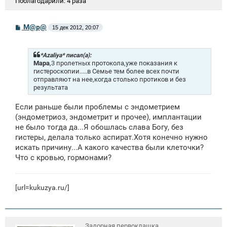
Поблагодарили:
4 раза
С
М@р@
15 дек 2012, 20:07
о
о
б
щ
*Azaliya* писал(а):
е
Мара
,3 пролетных протокола,уже показания к
н
гистероскопии.....в Семье тем более всех почти
и
отправляют на нее,когда столько протиков и без
е
результата
Если раньше были проблемы с эндометрием
(эндометриоз, эндометрит и прочее), имплантации
не было тогда да...Я обошлась слава Богу, без
гистеры, делала только аспират.Хотя конечно нужно
искать причину...А какого качества были клеточки?
Что с кровью, гормонами?
[url=kukuzya.ru/]
Задорная первоклашка