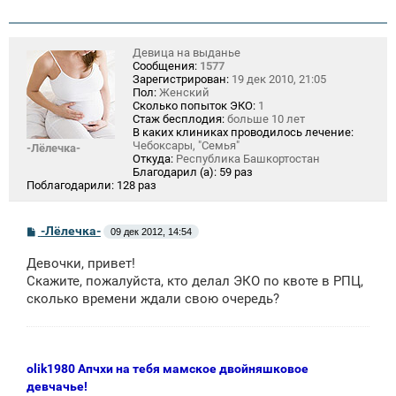
Девица на выданье
Сообщения:
1577
Зарегистрирован:
19 дек 2010, 21:05
Пол:
Женский
Сколько попыток ЭКО:
1
Стаж бесплодия:
больше 10 лет
В каких клиниках проводилось лечение:
Чебоксары, "Семья"
-Лёлечка-
Откуда:
Республика Башкортостан
Благодарил (а):
59 раз
Поблагодарили:
128 раз
С
-Лёлечка-
09 дек 2012, 14:54
о
о
Девочки, привет!
б
щ
Скажите, пожалуйста, кто делал ЭКО по квоте в РПЦ,
е
сколько времени ждали свою очередь?
н
и
е
olik1980 Апчхи на тебя мамское двойняшковое
девчачье!