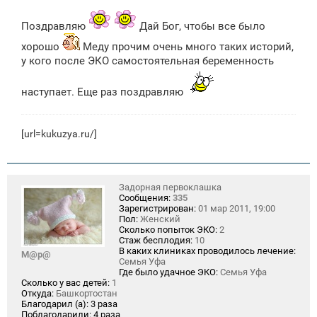
Поздравляю
Дай Бог, чтобы все было
хорошо
Меду прочим очень много таких историй,
у кого после ЭКО самостоятельная беременность
наступает. Еще раз поздравляю
[url=kukuzya.ru/]
Задорная первоклашка
Сообщения:
335
Зарегистрирован:
01 мар 2011, 19:00
Пол:
Женский
Сколько попыток ЭКО:
2
Стаж бесплодия:
10
В каких клиниках проводилось лечение:
М@р@
Семья Уфа
Где было удачное ЭКО:
Семья Уфа
Сколько у вас детей:
1
Откуда:
Башкортостан
Благодарил (а):
3 раза
Поблагодарили:
4 раза