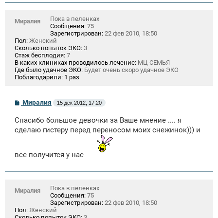
Пока в пеленках
Миралия
Сообщения:
75
Зарегистрирован:
22 фев 2010, 18:50
Пол:
Женский
Сколько попыток ЭКО:
3
Стаж бесплодия:
7
В каких клиниках проводилось лечение:
МЦ СЕМЬЯ
Где было удачное ЭКО:
Будет очень скоро удачное ЭКО
Поблагодарили:
1 раз
С
Миралия
15 дек 2012, 17:20
о
о
Спасибо большое девочки за Ваше мнение .... я
б
щ
сделаю гистеру перед переносом моих снежинок))) и
е
н
и
все получится у нас
е
Пока в пеленках
Миралия
Сообщения:
75
Зарегистрирован:
22 фев 2010, 18:50
Пол:
Женский
Сколько попыток ЭКО:
3