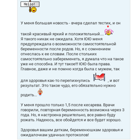
н
и
е
У меня большая новость - вчера сделал тестик, и он
такой красивый яркий и положительный....
Я такого никак не ожидала. Хотя ЮЮ меня
предупреждала о возможности самостоятельной
беременности после родов. Но, я с сомнением
отнеслась к ее словам. После стольких
самостоятельно забеременеть, я думала что на такое
уже не способна. И тут такое!!! ЮЮ была права.
Главное, даже и не помню когда была с мужем, так
для здоровья как-то перепихнулись
, и вот
результат. Это такое чудо, его обязательно нужно
родить...
У меня прошло только 1,5 после кесарева. Врачи
говорили, повторная беременность возможна через 3
года. Но, я настроена решительно, все равно буду
рожать. Надеюсь, все обойдется и все будет хорошо.
Здоровья вашим деткам, беременюшкам здоровья и
ожидалочкам удачных протоколов!