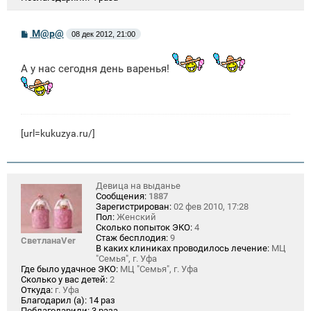
С
М@р@
08 дек 2012, 21:00
о
о
б
А у нас сегодня день варенья!
щ
е
н
и
е
[url=kukuzya.ru/]
Девица на выданье
Сообщения:
1887
Зарегистрирован:
02 фев 2010, 17:28
Пол:
Женский
Сколько попыток ЭКО:
4
Стаж бесплодия:
9
СветланаVer
В каких клиниках проводилось лечение:
МЦ
"Семья", г. Уфа
Где было удачное ЭКО:
МЦ "Семья", г. Уфа
Сколько у вас детей:
2
Откуда:
г. Уфа
Благодарил (а):
14 раз
Поблагодарили:
3 раза