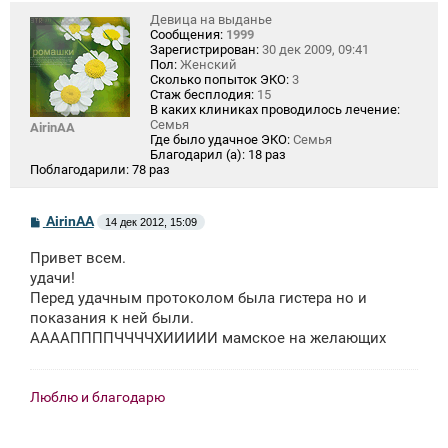
Девица на выданье
Сообщения:
1999
Зарегистрирован:
30 дек 2009, 09:41
Пол:
Женский
Сколько попыток ЭКО:
3
Стаж бесплодия:
15
В каких клиниках проводилось лечение:
Семья
AirinAA
Где было удачное ЭКО:
Семья
Благодарил (а):
18 раз
Поблагодарили:
78 раз
С
AirinAA
14 дек 2012, 15:09
о
о
Привет всем.
б
щ
удачи!
е
Перед удачным протоколом была гистера но и
н
показания к ней были.
и
е
ААААППППЧЧЧЧХИИИИИ мамское на желающих
Люблю и благодарю