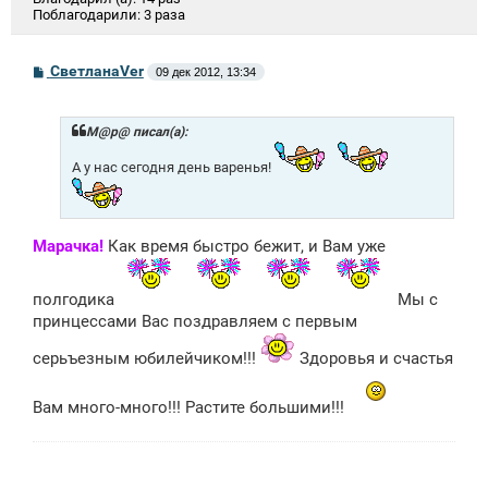
Поблагодарили:
3 раза
С
СветланаVer
09 дек 2012, 13:34
о
о
б
щ
М@р@ писал(а):
е
н
А у нас сегодня день варенья!
и
е
Марачка!
Как время быстро бежит, и Вам уже
полгодика
Мы с
принцессами Вас поздравляем с первым
серьъезным юбилейчиком!!!
Здоровья и счастья
Вам много-много!!! Растите большими!!!