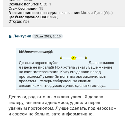
Сколько попыток ЭКО:
1
Стаж бесплодия:
15
В каких клиниках проводилось лечение:
Мать и Дитя (Уфа)
Где было удачное ЭКО:
МиД
Откуда:
Уфа
С
Лентусик
13 дек 2012, 18:16
о
о
б
щ
Миралия писал(а):
е
н
Девочки здравствуйте
Даавненькооо
и
я здесь не писала((( Но я хотела узнать Ваше мнение
е
на счет гистероскопии. Кому его делали перед
протоколом? у меня 3я попытка эко закончилась
пролетом.....теперь собираюсь за своими
снежинками....но думаю лучше сделать гистеру...
Девочки, рада,что вы откликнулись. Я делала
гистеру, выявили аденомиоз, удалили перед
удачным протоколом. Лучше сделать, под наркозом
и совсем не больно, зато информативно.