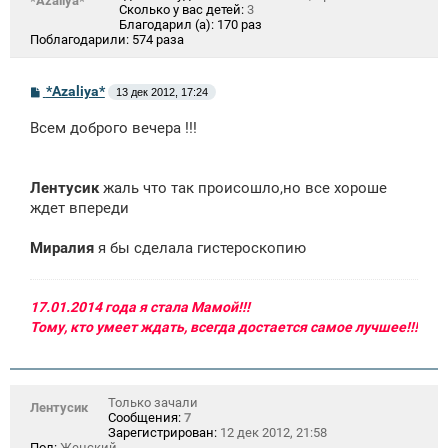
*Azaliya*
Сколько у вас детей:
3
Благодарил (а):
170 раз
Поблагодарили:
574 раза
С
*Azaliya*
13 дек 2012, 17:24
о
о
Всем доброго вечера !!!
б
щ
е
н
Лентусик
жаль что так происошло,но все хороше
и
е
ждет впереди
Миралия
я бы сделала гистероскопию
17.01.2014 года я стала Мамой!!!
Тому, кто умеет ждать, всегда достается самое лучшее!!!
Только зачали
Лентусик
Сообщения:
7
Зарегистрирован:
12 дек 2012, 21:58
Пол:
Женский