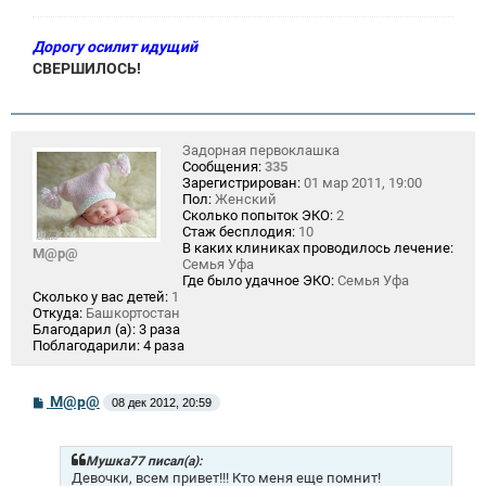
Дорогу осилит идущий
СВЕРШИЛОСЬ!
Задорная первоклашка
Сообщения:
335
Зарегистрирован:
01 мар 2011, 19:00
Пол:
Женский
Сколько попыток ЭКО:
2
Стаж бесплодия:
10
В каких клиниках проводилось лечение:
М@р@
Семья Уфа
Где было удачное ЭКО:
Семья Уфа
Сколько у вас детей:
1
Откуда:
Башкортостан
Благодарил (а):
3 раза
Поблагодарили:
4 раза
С
М@р@
08 дек 2012, 20:59
о
о
б
щ
Мушка77 писал(а):
е
Девочки, всем привет!!! Кто меня еще помнит!