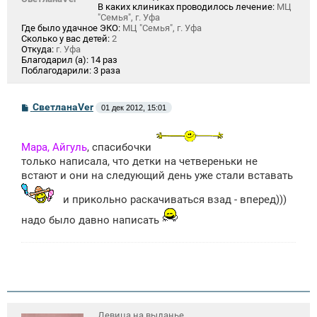
В каких клиниках проводилось лечение:
МЦ
"Семья", г. Уфа
Где было удачное ЭКО:
МЦ "Семья", г. Уфа
Сколько у вас детей:
2
Откуда:
г. Уфа
Благодарил (а):
14 раз
Поблагодарили:
3 раза
С
СветланаVer
01 дек 2012, 15:01
о
о
б
щ
Мара, Айгуль
, спасибочки
е
только написала, что детки на четвереньки не
н
встают и они на следующий день уже стали вставать
и
е
и прикольно раскачиваться взад - вперед)))
надо было давно написать
Девица на выданье