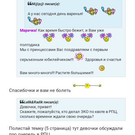
н
М@р@ писал(а):
и
е
А у нас сегодня день варенья!
Марачка!
Как время быстро бежит, и Вам уже
полгодика
Мы с принцессами Вас поздравляем с первым
серьъезным юбилейчиком!!!
Здоровья и счастья
Вам много-много!!! Растите большими!!!
Спасибочки и вам не болеть
Lelik&Radik писал(а):
Девочки, привет!
Скажите, пожалуйста, кто делал ЭКО по квоте в РПЦ,
сколько времени ждали свою очередь?
Полистай темку (5 страница) тут девочки обсуждали
про очередь в РПЦ