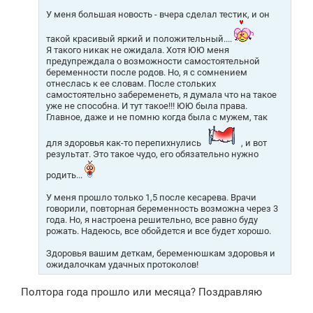
У меня большая новость - вчера сделал тестик, и он
такой красивый яркий и положительный....
Я такого никак не ожидала. Хотя ЮЮ меня
предупреждала о возможности самостоятельной
беременности после родов. Но, я с сомнением
отнеслась к ее словам. После стольких
самостоятельно забеременеть, я думала что на такое
уже не способна. И тут такое!!! ЮЮ была права.
Главное, даже и не помню когда была с мужем, так
для здоровья как-то перепихнулись
, и вот
результат. Это такое чудо, его обязательно нужно
родить...
У меня прошло только 1,5 после кесарева. Врачи
говорили, повторная беременность возможна через 3
года. Но, я настроена решительно, все равно буду
рожать. Надеюсь, все обойдется и все будет хорошо.
Здоровья вашим деткам, беременюшкам здоровья и
ожидалочкам удачных протоколов!
Полтора года прошло или месяца? Поздравляю