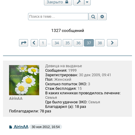
Закрыто
Поиск
Расширенный п
1327 сообщений
Страница
37
из
38
1
34
35
36
37
38
…
Пред.
След.
Девица на выданье
Сообщения:
1999
Зарегистрирован:
30 дек 2009, 09:41
Пол:
Женский
Сколько попыток ЭКО:
3
Стаж бесплодия:
15
В каких клиниках проводилось лечение:
Семья
AirinAA
Где было удачное ЭКО:
Семья
Благодарил (а):
18 раз
Поблагодарили:
78 раз
С
AirinAA
30 ноя 2012, 16:54
о
о