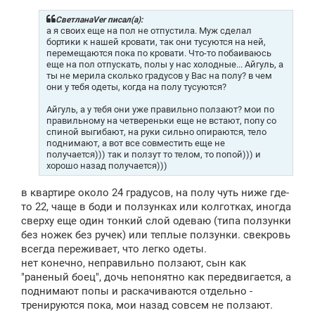
б
щ
СветланаVer писал(а):
е
а я своих еще на пол не отпустила. Муж сделал
н
бортики к нашей кровати, так они тусуются на ней,
и
перемещаются пока по кровати. Что-то побаиваюсь
е
еще на пол отпускать, полы у нас холодные... Айгуль, а
ты не мерила сколько градусов у Вас на полу? в чем
они у тебя одеты, когда на полу тусуются?
Айгуль, а у тебя они уже правильно ползают? мои по
правильному на четвереньки еще не встают, попу со
спиной выгибают, на руки сильно опираются, тело
поднимают, а вот все совместить еще не
получается))) так и ползут то телом, то попой))) и
хорошо назад получается)))
в квартире около 24 градусов, на полу чуть ниже где-
то 22, чаще в боди и ползунках или колготках, иногда
сверху еще один тонкий слой одеваю (типа ползунки
без ножек без ручек) или теплые ползунки. свекровь
всегда переживает, что легко одеты.
нет конечно, неправильно ползают, сын как
"раненый боец", дочь непонятно как передвигается, а
поднимают попы и раскачиваются отдельно -
тренируются пока, мои назад совсем не ползают.