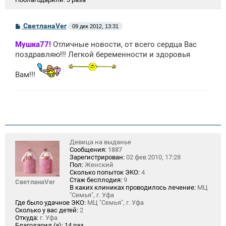
С
СветланаVer
09 дек 2012, 13:31
о
о
Мушка77!
Отличные новости, от всего сердца Вас
б
щ
поздравляю!!! Легкой беременности и здоровья
е
н
Вам!!!
и
е
Девица на выданье
Сообщения:
1887
Зарегистрирован:
02 фев 2010, 17:28
Пол:
Женский
Сколько попыток ЭКО:
4
Стаж бесплодия:
9
СветланаVer
В каких клиниках проводилось лечение:
МЦ
"Семья", г. Уфа
Где было удачное ЭКО:
МЦ "Семья", г. Уфа
Сколько у вас детей:
2
Откуда:
г. Уфа
Благодарил (а):
14 раз