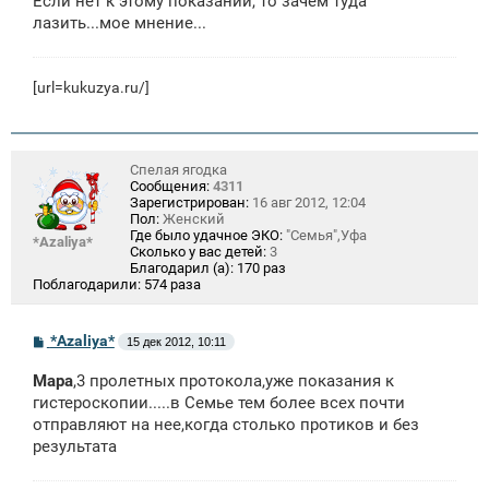
Если нет к этому показаний, то зачем туда
лазить...мое мнение...
[url=kukuzya.ru/]
Спелая ягодка
Сообщения:
4311
Зарегистрирован:
16 авг 2012, 12:04
Пол:
Женский
Где было удачное ЭКО:
"Семья",Уфа
*Azaliya*
Сколько у вас детей:
3
Благодарил (а):
170 раз
Поблагодарили:
574 раза
С
*Azaliya*
15 дек 2012, 10:11
о
о
Мара
,3 пролетных протокола,уже показания к
б
щ
гистероскопии.....в Семье тем более всех почти
е
отправляют на нее,когда столько протиков и без
н
результата
и
е