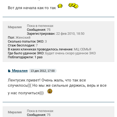
Вот для начала как-то так
Пока в пеленках
Миралия
Сообщения:
75
Зарегистрирован:
22 фев 2010, 18:50
Пол:
Женский
Сколько попыток ЭКО:
3
Стаж бесплодия:
7
В каких клиниках проводилось лечение:
МЦ СЕМЬЯ
Где было удачное ЭКО:
Будет очень скоро удачное ЭКО
Поблагодарили:
1 раз
С
Миралия
13 дек 2012, 17:00
о
о
Лентусик привет! Очень жаль, что так все
б
щ
случилось((( Но мы же сильные держись, верь и все
е
н
у нас получиться)))
и
е
Пока в пеленках
Миралия
Сообщения:
75