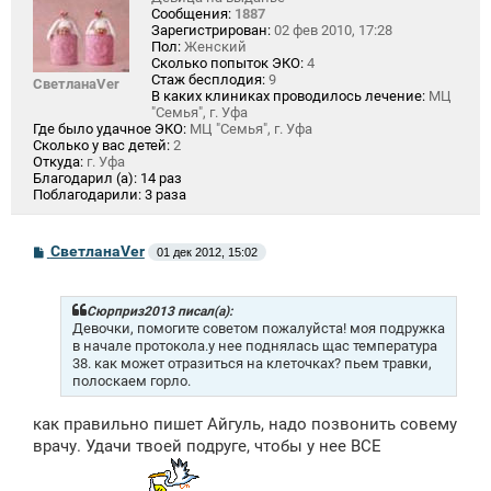
Сообщения:
1887
Зарегистрирован:
02 фев 2010, 17:28
Пол:
Женский
Сколько попыток ЭКО:
4
Стаж бесплодия:
9
СветланаVer
В каких клиниках проводилось лечение:
МЦ
"Семья", г. Уфа
Где было удачное ЭКО:
МЦ "Семья", г. Уфа
Сколько у вас детей:
2
Откуда:
г. Уфа
Благодарил (а):
14 раз
Поблагодарили:
3 раза
С
СветланаVer
01 дек 2012, 15:02
о
о
б
щ
Сюрприз2013 писал(а):
е
Девочки, помогите советом пожалуйста! моя подружка
н
в начале протокола.у нее поднялась щас температура
и
38. как может отразиться на клеточках? пьем травки,
е
полоскаем горло.
как правильно пишет Айгуль, надо позвонить совему
врачу. Удачи твоей подруге, чтобы у нее ВСЕ