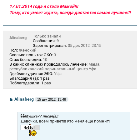
17.01.2014 года я стала Мамой!!!
Тому, кто умеет ждать, всегда достается самое лучшее!!!
Только зачали
Alinaberg
Сообщения:
9
Зарегистрирован:
05 дек 2012, 23:15
Пол:
Женский
Сколько попыток ЭКО:
3
Стаж бесплодия:
10
В каких клиниках проводилось лечение:
Мама,
республиканский перинатальный центр Уфа
Где было удачное ЭКО:
Уфа
Благодарил (а):
1 раз
Поблагодарили:
1 раз
С
Alinaberg
15 дек 2012, 13:48
о
о
б
щ
Мушка77 писал(а):
е
Девочки, всем привет!!! Кто меня еще помнит!
н
и
е