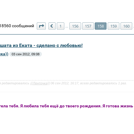
Страница
158
из
531
18560 сообщений
1
156
157
158
159
160
…
Пред.
шата из Еката - сделано с любовью!
ка))
03 сен 2012, 09:08
з редактировалось
((Ленточка))
06 сен 2012, 16:17, всего редактировалось 1 раз.
тела тебя. Я любила тебя ещё до твоего рождения. Я готова жизн