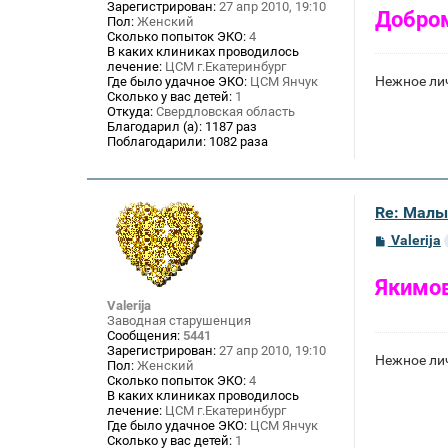
Зарегистрирован:
27 апр 2010, 19:10
е
Добро
Пол:
Женский
Сколько попыток ЭКО:
4
В каких клиниках проводилось
лечение:
ЦСМ г.Екатеринбург
Нежное лич
Где было удачное ЭКО:
ЦСМ Янчук
Сколько у вас детей:
1
Откуда:
Свердловская область
Благодарил (а):
1187 раз
Поблагодарили:
1082 раза
Re: Малы
С
Valerija
о
о
б
Якимо
щ
Valerija
е
Заводная старушенция
н
Сообщения:
5441
и
Зарегистрирован:
27 апр 2010, 19:10
е
Нежное лич
Пол:
Женский
Сколько попыток ЭКО:
4
В каких клиниках проводилось
лечение:
ЦСМ г.Екатеринбург
Где было удачное ЭКО:
ЦСМ Янчук
Сколько у вас детей:
1