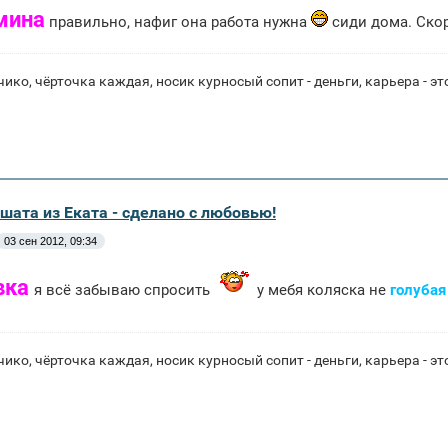
мина
правильно, нафиг она работа нужна
сиди дома. Ско
ико, чёрточка каждая, носик курносый сопит - деньги, карьера 
шата из Еката - сделано с любовью!
03 сен 2012, 09:34
вка
я всё забываю спросить
у мебя коляска не
голубая
ико, чёрточка каждая, носик курносый сопит - деньги, карьера 