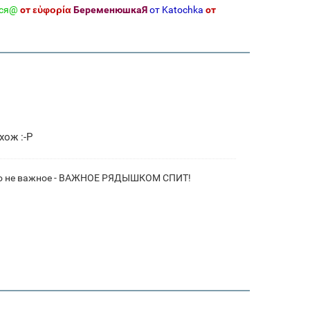
ся@
от εὐφορία
БеременюшкаЯ
от Katochka
от
хож :-P
- это не важное - ВАЖНОЕ РЯДЫШКОМ СПИТ!