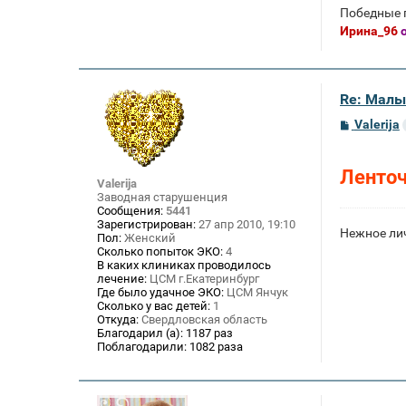
Победные 
Ирина_96
о
Re: Малы
С
Valerija
о
о
б
Ленто
щ
Valerija
е
Заводная старушенция
н
Сообщения:
5441
и
Зарегистрирован:
27 апр 2010, 19:10
е
Нежное лич
Пол:
Женский
Сколько попыток ЭКО:
4
В каких клиниках проводилось
лечение:
ЦСМ г.Екатеринбург
Где было удачное ЭКО:
ЦСМ Янчук
Сколько у вас детей:
1
Откуда:
Свердловская область
Благодарил (а):
1187 раз
Поблагодарили:
1082 раза