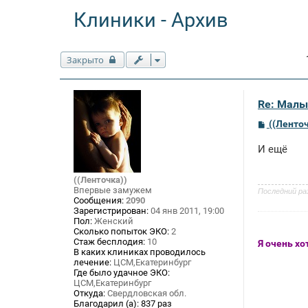
Клиники - Архив
Закрыто
Re: Малы
С
((Ленточ
о
о
И ещё
б
щ
е
((Ленточка))
н
Впервые замужем
и
Последний ра
е
Сообщения:
2090
Зарегистрирован:
04 янв 2011, 19:00
Пол:
Женский
Сколько попыток ЭКО:
2
Стаж бесплодия:
10
Я очень хо
В каких клиниках проводилось
лечение:
ЦСМ,Екатеринбург
Где было удачное ЭКО:
ЦСМ,Екатеринбург
Откуда:
Свердловская обл.
Благодарил (а):
837 раз