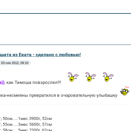
шата из Еката - сделано с любовью!
03 сен 2012, 09:10
а))
, как Тимоша повзрослел!!!
ика-несмеяны превратился в очаровательную улыбашку
, 50см.....1мес: 3900г, 52см
, 55см.....3мес: 5600г, 57см
, 58см.....5мес: 7300г, 62см