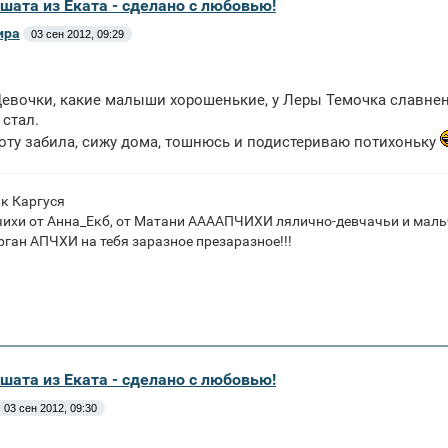
шата из Еката - сделано с любовью!
ира
03 сен 2012, 09:29
евочки, какие малыши хорошенькие, у Леры Темочка славнен
стал.
боту забила, сижу дома, тошнюсь и подистериваю потихоньку
к Каргуся
чихи от Анна_Екб, от Матани ААААПЧИХИ лялично-девчачьи и мал
ган АПЧХИ на тебя заразное презаразное!!!
шата из Еката - сделано с любовью!
03 сен 2012, 09:30