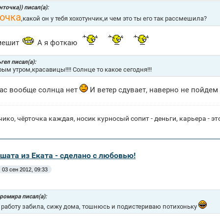
нточка)) писал(а):
очка
,какой он у тебя хохотунчик,и чем это ты его так рассмешила?
мешит
А я фоткаю
гел писал(а):
рым утром,красавицы!!!! Солнце то какое сегодня!!!
нас вообще солнца нет
И ветер сдувает, наверно не пойдем
ико, чёрточка каждая, носик курносый сопит - деньги, карьера 
шата из Еката - сделано с любовью!
03 сен 2012, 09:33
ромира писал(а):
а работу забила, сижу дома, тошнюсь и подистериваю потихоньку