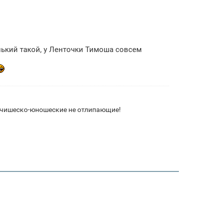
ький такой, у Ленточки Тимоша совсем
ьчишеско-юношеские не отлипающие!