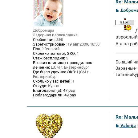
Re: Малы
С
Добром
о
о
б
щ
Добромира
Д
е
Задорная первоклашка
н
взрослый 
Сообщения:
398
и
А я на ра
Зарегистрирован:
19 авг 2009, 18:50
е
Пол:
Женский
Сколько попыток ЭКО:
1
Стаж бесплодия:
5
Бывший ни
В каких клиниках проводилось
лечение:
ЦСМ г. Екатеринбург
Заразные 
Где было удачное ЭКО:
ЦСМ г.
ТатьянаКур
Екатеринбург
Сколько у вас детей:
1
Откуда:
Курган
Благодарил (а):
47 раз
Поблагодарили:
49 раз
Re: Малы
С
Valerija
о
о
б