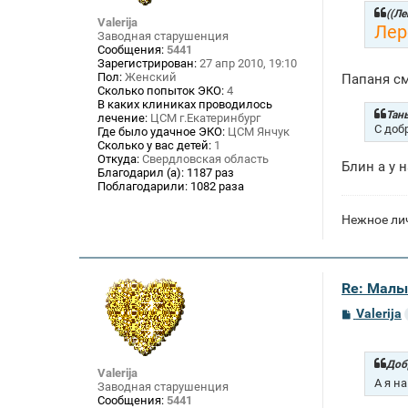
щ
((Ле
Valerija
е
Лер
Заводная старушенция
н
Сообщения:
5441
и
Зарегистрирован:
27 апр 2010, 19:10
е
Пол:
Женский
Папаня с
Сколько попыток ЭКО:
4
В каких клиниках проводилось
Тань
лечение:
ЦСМ г.Екатеринбург
С доб
Где было удачное ЭКО:
ЦСМ Янчук
Сколько у вас детей:
1
Откуда:
Свердловская область
Блин а у 
Благодарил (а):
1187 раз
Поблагодарили:
1082 раза
Нежное лич
Re: Малы
С
Valerija
о
о
б
щ
Доб
Valerija
е
А я н
Заводная старушенция
н
Сообщения:
5441
и