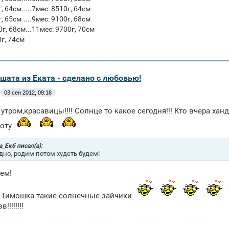
, 64см.....7мес: 8510г, 64см
, 65см.....9мес: 9100г, 68см
г, 68см...11мес: 9700г, 70см
0г, 74см
шата из Еката - сделано с любовью!
03 сен 2012, 09:18
утром,красавицы!!!! Солнце то какое сегодня!!! Кто вчера хан
боту
_Екб писал(а):
дно, родим потом худеть будем!
ем!
и Тимошка такие солнечные зайчики
!!!!!!!