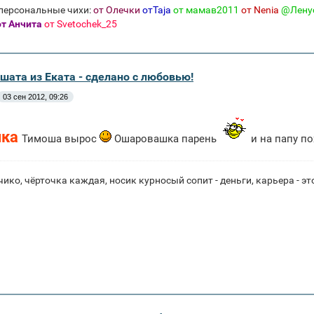
персональные чихи:
от Олечки
отTaja
от мамав2011
от Nenia
@Лену
т Анчита
от Svetochek_25
шата из Еката - сделано с любовью!
03 сен 2012, 09:26
чка
Тимоша вырос
Ошаровашка парень
и на папу по
ико, чёрточка каждая, носик курносый сопит - деньги, карьера 