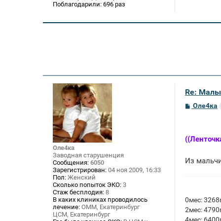
Поблагодарили:
696 раз
Re: Малы
С
Оле4ка
о
о
б
щ
((Ленточк
е
н
Оле4ка
и
Заводная старушенция
Из мальч
е
Сообщения:
6050
Зарегистрирован:
04 ноя 2009, 16:33
Пол:
Женский
Сколько попыток ЭКО:
3
Стаж бесплодия:
8
0мес: 3268г
В каких клиниках проводилось
лечение:
ОММ, Екатеринбург
2мес: 4790г
ЦСМ, Екатеринбург
4мес: 6400г