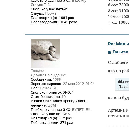
Где было удачное ЭКО:
В ЦСМ у
6мес: 7800г
Янчука Т.В.
Сколько у вас детей:
1
8мес: 9100г
Откуда:
Пермь
10мес: 9600
Благодарил (а):
1081 раз
1год: 1000
Поблагодарили:
1342 раза
Re: Малы
С
Таньгел
о
о
С добрым 
б
щ
кто на ра
Таньгел
е
Девица на выданье
н
Сообщения:
1588
и
Анна
Зарегистрирован:
22 мар 2012, 01:04
е
Да ла
Пол:
Женский
Сколько попыток ЭКО:
1
Стаж бесплодия:
10
канеш буд
В каких клиниках проводилось
лечение:
ЦСМ
Где было удачное ЭКО:
БУДЕТ!!!!!!!!!!
Артемка 
Сколько у вас детей:
5
позитивввв!
Благодарил (а):
112 раз
Поблагодарили:
371 раз