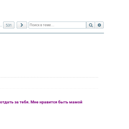
Поиск
Расширенный 
531
…
След.
ь отдать за тебя. Мне нравится быть мамой