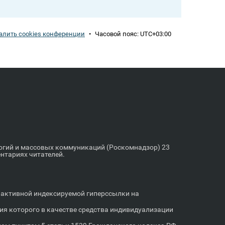
алить cookies конференции
•
Часовой пояс:
UTC+03:00
логий и массовых коммуникаций (Роскомнадзор) 23
ентариях читателей.
м активной индексируемой гиперссылки на
я которого в качестве средства индивидуализации