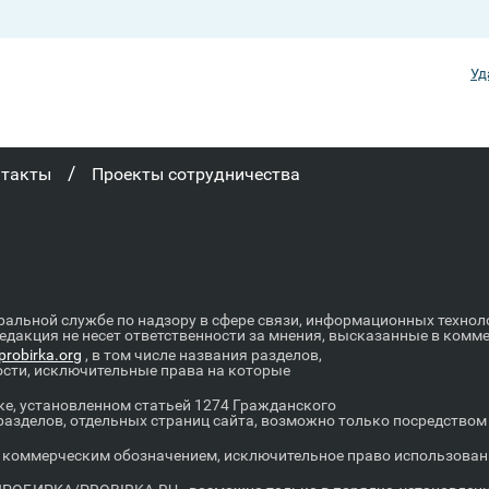
Уд
/
нтакты
Проекты сотрудничества
ральной службе по надзору в сфере связи, информационных техно
Редакция не несет ответственности за мнения, высказанные в комм
robirka.org
, в том числе названия разделов,
ости, исключительные права на которые
е, установленном статьей 1274 Гражданского
 разделов, отдельных страниц сайта, возможно только посредство
оммерческим обозначением, исключительное право использовани