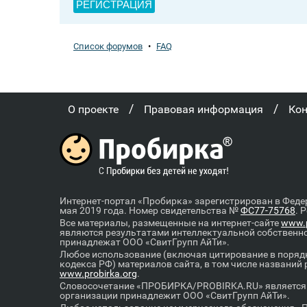
РЕГИСТРАЦИЯ
Список форумов
•
FAQ
/
/
О проекте
Правовая информация
Ко
Интернет-портал «Пробирка» зарегистрирован в Феде
мая 2019 года. Номер свидетельства №
ФС77-75768
. 
Все материалы, размещенные на интернет-сайте
www.p
являются результатами интеллектуальной собственн
принадлежат ООО «СвитГрупп АйТи».
Любое использование (включая цитирование в порядк
кодекса РФ) материалов сайта, в том числе названий
www.probirka.org
.
Словосочетание «ПРОБИРКА/PROBIRKA.RU» является к
организации принадлежит ООО «СвитГрупп АйТи».