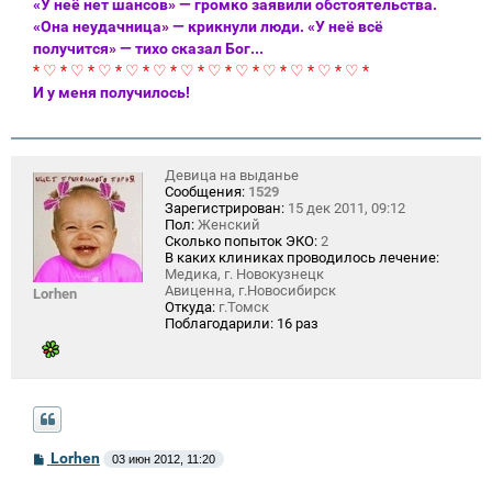
«У неё нет шансов» — громко заявили обстоятельства.
«Она неудачница» — крикнули люди. «У неё всё
получится» — тихо сказал Бог...
* ♡ * ♡ * ♡ * ♡ * ♡ * ♡ * ♡ * ♡ * ♡ * ♡ * ♡ * ♡ *
И у меня получилось!
Девица на выданье
Сообщения:
1529
Зарегистрирован:
15 дек 2011, 09:12
Пол:
Женский
Сколько попыток ЭКО:
2
В каких клиниках проводилось лечение:
Медика, г. Новокузнецк
Авиценна, г.Новосибирск
Lorhen
Откуда:
г.Томск
Поблагодарили:
16 раз
С
Lorhen
03 июн 2012, 11:20
о
о