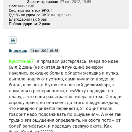
Зарегистрирован:
27 окт 2012, 19:59
Пол:
Женский
Сколько попыток ЭКО:
1
Где было удачное ЭКО:
альтравита
Благодарил (а):
6 раз
Поблагодарили:
2 раза
С
ромаш
01 ноя 2012, 06:35
о
о
Кристина87
, я прям вся растерялась, вчера по идее
б
щ
был 2 день (не считая дня пункции) вечером
е
начались режущие боли в области желудка и пупка,
н
выпила ношпу отпустило, сами яичники вроде не
и
е
болят, шас вот в 6 утра есть легкий дискомфорт, я
прям вся в растерянности, в субботу подсадка по
плану, а что если разыграется гипера потом...Сегодня
спрошу врача, но она меня до этого предупреждала,
что наверно придется перенести, 21 ооцит взяли,
говорит надо подсаживать по ощущениям. А мне так
трудно эти ощущения определить, не охота потом от
болей загибаться. и подсадку свежую охота. Как