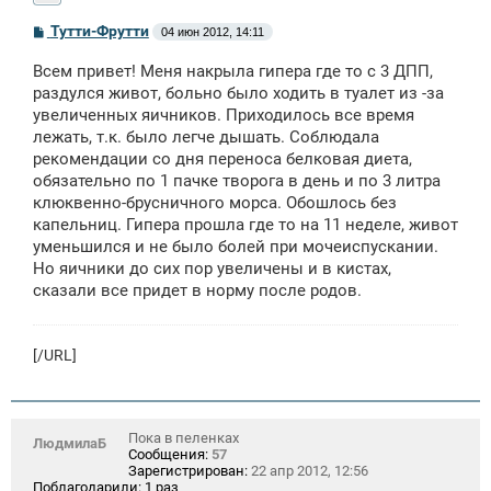
С
Тутти-Фрутти
04 июн 2012, 14:11
о
о
Всем привет! Меня накрыла гипера где то с 3 ДПП,
б
щ
раздулся живот, больно было ходить в туалет из -за
е
увеличенных яичников. Приходилось все время
н
лежать, т.к. было легче дышать. Соблюдала
и
е
рекомендации со дня переноса белковая диета,
обязательно по 1 пачке творога в день и по 3 литра
клюквенно-брусничного морса. Обошлось без
капельниц. Гипера прошла где то на 11 неделе, живот
уменьшился и не было болей при мочеиспускании.
Но яичники до сих пор увеличены и в кистах,
сказали все придет в норму после родов.
[/URL]
Пока в пеленках
ЛюдмилаБ
Сообщения:
57
Зарегистрирован:
22 апр 2012, 12:56
Поблагодарили:
1 раз