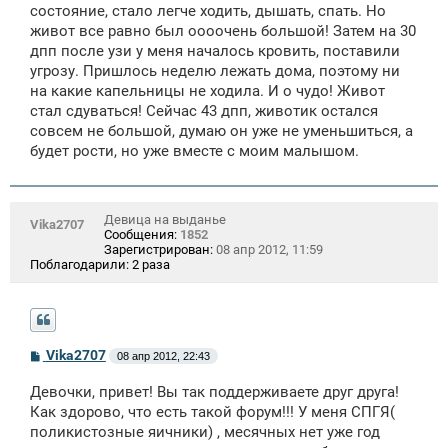
состояние, стало легче ходить, дышать, спать. Но
живот все равно был оооочень большой! Затем на 30
дпп после узи у меня началось кровить, поставили
угрозу. Пришлось неделю лежать дома, поэтому ни
на какие капельницы не ходила. И о чудо! Живот
стал сдуваться! Сейчас 43 дпп, животик остался
совсем не большой, думаю он уже не уменьшиться, а
будет рости, но уже вместе с моим малышом.
Девица на выданье
Vika2707
Сообщения:
1852
Зарегистрирован:
08 апр 2012, 11:59
Поблагодарили:
2 раза
С
Vika2707
08 апр 2012, 22:43
о
о
Девочки, привет! Вы так поддерживаете друг друга!
б
щ
Как здорово, что есть такой форум!!! У меня СПГЯ(
е
поликистозные яичники) , месячных нет уже год
н