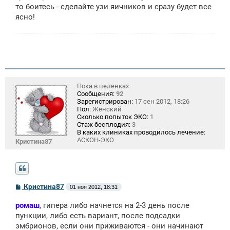
то боитесь - сделайте узи яичников и сразу будет все
ясно!
Пока в пеленках
Сообщения:
92
Зарегистрирован:
17 сен 2012, 18:26
Пол:
Женский
Сколько попыток ЭКО:
1
Стаж бесплодия:
3
В каких клиниках проводилось лечение:
АСКОН-ЭКО
Кристина87
С
Кристина87
01 ноя 2012, 18:31
о
о
ромаш
, гипера либо начнется на 2-3 день после
б
щ
пункции, либо есть вариант, после подсадки
е
эмбрионов, если они приживаются - они начинают
н