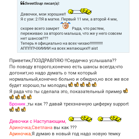
щ
SweetSoap писал(а):
е
н
Девочки, мои хорошие!!
и
Я с узи: 2 ПЯ в матке. Первый 11 мм, а второй 4 мм,
е
скорее всего замрет
Рада, что растем,
переживаю за второго малыша, что же у него совсем
нет шансов???
Теперь я официально на всех чихаю!!!!!!!!!!!!!!
АППППЧХИИИИ на всех желающих!!! aist
Приветик,ПОЗДРАВЛЯЮ !!Сердечко услышала??
По поводу второго,конечно есть шансы всегда,что
догонит,но надо думать о том который
нормальный,конечно больно и обмдно,но все же все
будет хорошо,ты молодец
Я рада что ты сделала это, показательный пример
Броник
,ты как ?? давай трехзначную циферку support
Девочки с Наступающим,
Ариночка,Светлана
вы как ???
Ариночка,
Я думаю в новый год надо новую темку