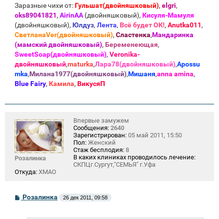
Заразные чихи от:
Гульшат(двойняшковый)
,
elgri
,
oks89041821
,
AirinAA
(двойняшковый),
Кисуля-Мамуля
(двойняшковый),
Юлдуз
,
Лента
,
Всё будет ОК!
,
Anutka011
,
СветланаVer(двойняшковый)
,
Сластенка
,
Мандаринка
(мамский двойняшковый)
,
Беременеющая
,
SweetSoap(двойняшковый)
,
Veronika-
двойняшковый
,
maturka
,
Лара78(двойняшковый)
,
Apossu
mka
,
Милана1977(двойняшковый)
,
Мишаня
,
anna amina
,
Blue Fаiry
,
Камила
,
ВикусяП
Впервые замужем
Сообщения:
2640
Зарегистрирован:
05 май 2011, 15:50
Пол:
Женский
Стаж бесплодия:
8
В каких клиниках проводилось лечение:
Розалинка
СКПЦг.Сургут,"СЕМЬЯ" г.Уфа
Откуда:
ХМАО
С
Розалинка
26 дек 2011, 09:58
о
о
б