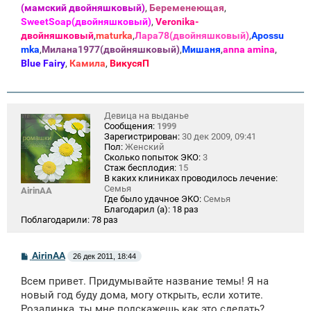
(мамский двойняшковый)
,
Беременеющая
,
SweetSoap(двойняшковый)
,
Veronika-
двойняшковый
,
maturka
,
Лара78(двойняшковый)
,
Apossu
mka
,
Милана1977(двойняшковый)
,
Мишаня
,
anna amina
,
Blue Fаiry
,
Камила
,
ВикусяП
Девица на выданье
Сообщения:
1999
Зарегистрирован:
30 дек 2009, 09:41
Пол:
Женский
Сколько попыток ЭКО:
3
Стаж бесплодия:
15
В каких клиниках проводилось лечение:
Семья
AirinAA
Где было удачное ЭКО:
Семья
Благодарил (а):
18 раз
Поблагодарили:
78 раз
С
AirinAA
26 дек 2011, 18:44
о
о
Всем привет. Придумывайте название темы! Я на
б
щ
новый год буду дома, могу открыть, если хотите.
е
Розалинка, ты мне подскажешь как это сделать?