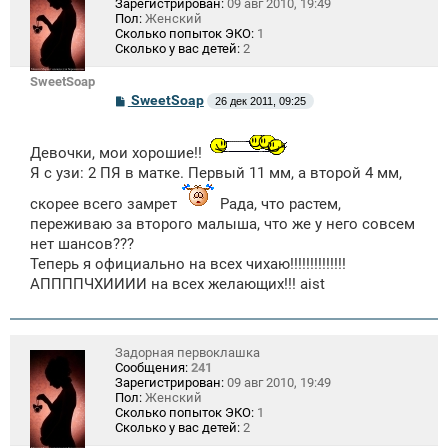
Зарегистрирован:
09 авг 2010, 19:49
Пол:
Женский
Сколько попыток ЭКО:
1
Сколько у вас детей:
2
SweetSoap
С
SweetSoap
26 дек 2011, 09:25
о
о
б
Девочки, мои хорошие!!
щ
е
Я с узи: 2 ПЯ в матке. Первый 11 мм, а второй 4 мм,
н
и
скорее всего замрет
Рада, что растем,
е
переживаю за второго малыша, что же у него совсем
нет шансов???
Теперь я официально на всех чихаю!!!!!!!!!!!!!!
АППППЧХИИИИ на всех желающих!!! aist
Задорная первоклашка
Сообщения:
241
Зарегистрирован:
09 авг 2010, 19:49
Пол:
Женский
Сколько попыток ЭКО:
1
Сколько у вас детей:
2