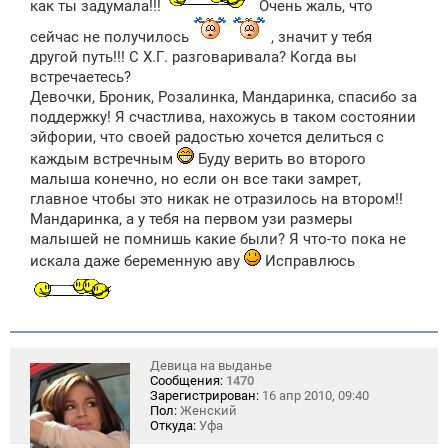
е
как ты задумала!!!
Очень жаль, что
н
и
сейчас не получилось
, значит у тебя
е
другой путь!!! С Х.Г. разговаривала? Когда вы
встречаетесь?
Девочки, Броник, Розалинка, Мандаринка, спасибо за
поддержку! Я счастлива, нахожусь в таком состоянии
эйфории, что своей радостью хочется делиться с
каждым встречным
Буду верить во второго
малыша конечно, но если он все таки замрет,
главное чтобы это никак не отразилось на втором!!
Мандаринка, а у тебя на первом узи размеры
малышей не помнишь какие были? Я что-то пока не
искала даже беременную аву
Исправлюсь
Девица на выданье
Сообщения:
1470
Зарегистрирован:
16 апр 2010, 09:40
Пол:
Женский
Откуда:
Уфа