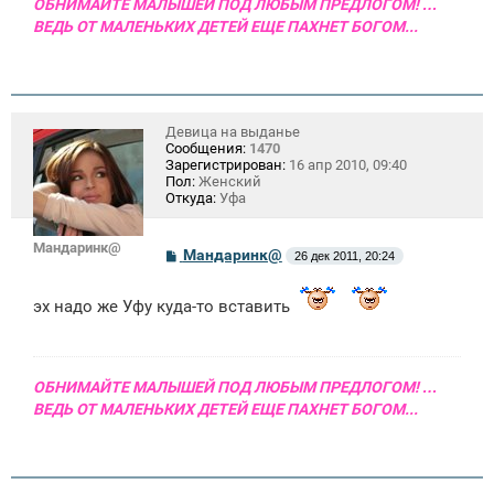
ОБНИМАЙТЕ МАЛЫШЕЙ ПОД ЛЮБЫМ ПРЕДЛОГОМ! …
ВЕДЬ ОТ МАЛЕНЬКИХ ДЕТЕЙ ЕЩЕ ПАХНЕТ БОГОМ...
Девица на выданье
Сообщения:
1470
Зарегистрирован:
16 апр 2010, 09:40
Пол:
Женский
Откуда:
Уфа
Мандаринк@
С
Мандаринк@
26 дек 2011, 20:24
о
о
б
эх надо же Уфу куда-то вставить
щ
е
н
и
е
ОБНИМАЙТЕ МАЛЫШЕЙ ПОД ЛЮБЫМ ПРЕДЛОГОМ! …
ВЕДЬ ОТ МАЛЕНЬКИХ ДЕТЕЙ ЕЩЕ ПАХНЕТ БОГОМ...