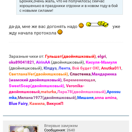
Броник,очень жаль, что не получилось( сейчас
хорошенько в праздники отдохни и в новом году в бой
с новыми силами!
да-да, мне же вас догонять надо
уже
жду начала протокола
Заразные чихи от:
Гульшат(двойняшковый)
,
elgri
,
oks89041821
,
AirinAA
(двойняшковый),
Кисуля-Мамуля
(двойняшковый),
Юлдуз
,
Лента
,
Всё будет ОК!
,
Anutka011
,
СветланаVer(двойняшковый)
,
Сластенка
,
Мандаринка
(мамский двойняшковый)
,
Беременеющая
,
SweetSoap(двойняшковый)
,
Veronika-
двойняшковый
,
maturka
,
Лара78(двойняшковый)
,
Apossu
mka
,
Милана1977(двойняшковый)
,
Мишаня
,
anna amina
,
Blue Fаiry
,
Камила
,
ВикусяП
Впервые замужем
Сообщения:
2640