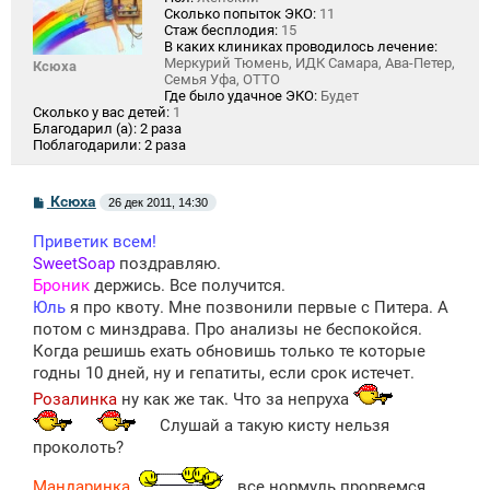
Сколько попыток ЭКО:
11
Стаж бесплодия:
15
В каких клиниках проводилось лечение:
Меркурий Тюмень, ИДК Самара, Ава-Петер,
Ксюха
Семья Уфа, ОТТО
Где было удачное ЭКО:
Будет
Сколько у вас детей:
1
Благодарил (а):
2 раза
Поблагодарили:
2 раза
С
Ксюха
26 дек 2011, 14:30
о
о
Приветик всем!
б
щ
SweetSoap
поздравляю.
е
Броник
держись. Все получится.
н
Юль
я про квоту. Мне позвонили первые с Питера. А
и
е
потом с минздрава. Про анализы не беспокойся.
Когда решишь ехать обновишь только те которые
годны 10 дней, ну и гепатиты, если срок истечет.
Розалинка
ну как же так. Что за непруха
Слушай а такую кисту нельзя
проколоть?
Мандаринка
все нормуль прорвемся.