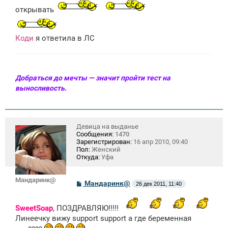
открывать
Коди
я ответила в ЛС
Добраться до мечты — значит пройти тест на
выносливость.
Девица на выданье
Сообщения:
1470
Зарегистрирован:
16 апр 2010, 09:40
Пол:
Женский
Откуда:
Уфа
Мандаринк@
С
Мандаринк@
26 дек 2011, 11:40
о
о
б
SweetSoap
, ПОЗДРАВЛЯЮ!!!!!
щ
Линеечку вижу support support а где беременная
е
н