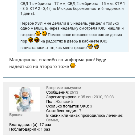
СВД 1 эмбриона - 17 мм, СВД 2 эмбриона - 15 мм. КТР 1
- 3,5, КТР 2 - 3,4 ( по М скрок беременности 6 неделек и
1 день).
Первое УЗИ мне делали в 5 недель, увидели только
одно малыша, через недельку смотрела ЮЮ, нашли и
второго
Помню свое шоковое состояние до сих
пор
на радостях в дверь в кабинете ЮЮ
впечаталась...ппц как меня трясло
Мандаринка, спасибо за информацию! Буду
надеяться на второго тоже
Впервые замужем
Сообщения:
2613
Зарегистрирован:
05 сен 2010, 20:08
Пол:
Женский
Сколько попыток ЭКО:
3
Стаж бесплодия:
7
Броник
В каких клиниках проводилось лечение:
Семья,
Благодарил (а):
17 раз
Поблагодарили:
1 раз