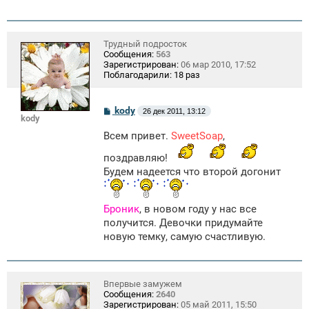
Трудный подросток
Сообщения:
563
Зарегистрирован:
06 мар 2010, 17:52
Поблагодарили:
18 раз
С
kody
26 дек 2011, 13:12
kody
о
о
Всем привет.
SweetSoap
,
б
щ
поздравляю!
е
н
Будем надеется что второй догонит
и
е
Броник
, в новом году у нас все
получится. Девочки придумайте
новую темку, самую счастливую.
Впервые замужем
Сообщения:
2640
Зарегистрирован:
05 май 2011, 15:50