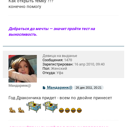
Как открыть темку ???
конечно помогу
Добраться до мечты — значит пройти тест на
выносливость.
Девица на выданье
Сообщения:
1470
Зарегистрирован:
16 апр 2010, 09:40
Пол:
Женский
Откуда:
Уфа
Мандаринк@
С
Мандаринк@
26 дек 2011, 20:21
о
о
Год Дракончика придет - всем по двойне принесет
б
щ
е
н
и
е