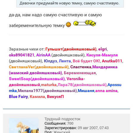
Девочки придумайте новую темку, самую счастливую.
да-да, нам надо самую счастливую и самую
забеременительную темку
Заразные чихи от:
Гульшат(двойняшковый)
,
elgri
,
oks89041821
,
AirinAA
(двойняшковый),
Кисуля-Мамуля
(двойняшковый),
Юлдуз
,
Лента
,
Всё будет ОК!
,
Anutka011
,
СветланаVer(двойняшковый)
,
Сластенка
,
Мандаринка
(мамский двойняшковый)
,
Беременеющая
,
SweetSoap(двойняшковый)
,
Veronika-
двойняшковый
,
maturka
,
Лара78(двойняшковый)
,
Apossu
mka
,
Милана1977(двойняшковый)
,
Мишаня
,
anna amina
,
Blue Fаiry
,
Камила
,
ВикусяП
Трудный подросток
Сообщения:
700
Зарегистрирован:
09 авг 2007, 07:43
Пол:
Женский