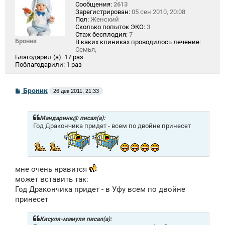
Сообщения:
2613
Зарегистрирован:
05 сен 2010, 20:08
Пол:
Женский
Сколько попыток ЭКО:
3
Стаж бесплодия:
7
Броник
В каких клиниках проводилось лечение:
Семья,
Благодарил (а):
17 раз
Поблагодарили:
1 раз
С
Броник
26 дек 2011, 21:33
о
о
б
щ
Мандаринк@ писал(а):
е
Год Дракончика придет - всем по двойне принесет
н
и
е
мне очень нравится
может вставить так:
Год Дракончика придет - в Уфу всем по двойне
принесет
Кисуля-мамуля писал(а):