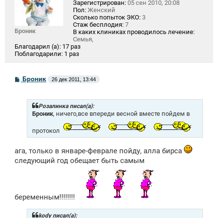
Зарегистрирован:
05 сен 2010, 20:08
Пол:
Женский
Сколько попыток ЭКО:
3
Стаж бесплодия:
7
Броник
В каких клиниках проводилось лечение:
Семья,
Благодарил (а):
17 раз
Поблагодарили:
1 раз
С
Броник
26 дек 2011, 13:44
о
о
б
щ
Розалинка писал(а):
е
Броник
, ничего,все впереди весной вместе пойдем в
н
и
протокол
е
ага, только в январе-феврале пойду, алла бирса
следующий год обещает быть самым
беременным!!!!!!!!
kody писал(а):