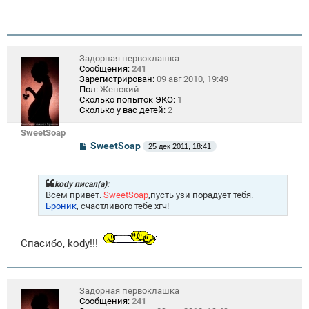
Задорная первоклашка
Сообщения:
241
Зарегистрирован:
09 авг 2010, 19:49
Пол:
Женский
Сколько попыток ЭКО:
1
Сколько у вас детей:
2
SweetSoap
С
SweetSoap
25 дек 2011, 18:41
о
о
б
щ
kody писал(а):
е
Всем привет.
SweetSoap
,пусть узи порадует тебя.
н
Броник
, счастливого тебе хгч!
и
е
Спасибо, kody!!!
Задорная первоклашка
Сообщения:
241