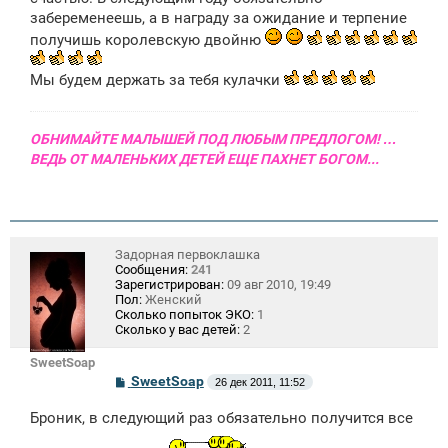
забеременеешь, а в награду за ожидание и терпение
получишь королевскую двойню
Мы будем держать за тебя кулачки
ОБНИМАЙТЕ МАЛЫШЕЙ ПОД ЛЮБЫМ ПРЕДЛОГОМ! …
ВЕДЬ ОТ МАЛЕНЬКИХ ДЕТЕЙ ЕЩЕ ПАХНЕТ БОГОМ...
Задорная первоклашка
Сообщения:
241
Зарегистрирован:
09 авг 2010, 19:49
Пол:
Женский
Сколько попыток ЭКО:
1
Сколько у вас детей:
2
SweetSoap
С
SweetSoap
26 дек 2011, 11:52
о
о
Броник, в следующий раз обязательно получится все
б
щ