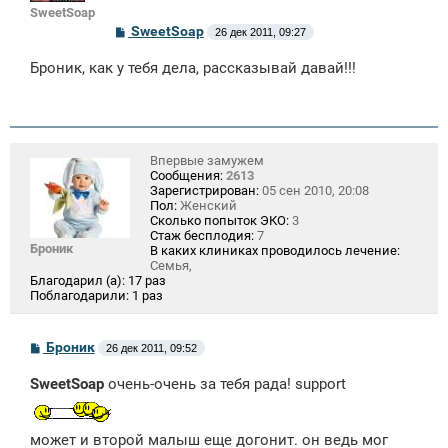
SweetSoap
С
SweetSoap
26 дек 2011, 09:27
о
о
Броник, как у тебя дела, рассказывай давай!!!
б
щ
е
н
и
е
Впервые замужем
Сообщения:
2613
Зарегистрирован:
05 сен 2010, 20:08
Пол:
Женский
Сколько попыток ЭКО:
3
Стаж бесплодия:
7
Броник
В каких клиниках проводилось лечение:
Семья,
Благодарил (а):
17 раз
Поблагодарили:
1 раз
С
Броник
26 дек 2011, 09:52
о
о
SweetSoap
очень-очень за тебя рада! support
б
щ
е
н
может и второй малыш еще догонит. он ведь мог
и