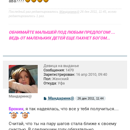
ава????
и
е
Последний раз редактировалось
Мандаринк@
26 дек 2011, 11:45, всего
редактировалось 1 раз.
ОБНИМАЙТЕ МАЛЫШЕЙ ПОД ЛЮБЫМ ПРЕДЛОГОМ! …
ВЕДЬ ОТ МАЛЕНЬКИХ ДЕТЕЙ ЕЩЕ ПАХНЕТ БОГОМ...
Девица на выданье
Сообщения:
1470
Зарегистрирован:
16 апр 2010, 09:40
Пол:
Женский
Откуда:
Уфа
Мандаринк@
С
Мандаринк@
26 дек 2011, 11:44
о
о
Броник
, я так надеялась, что все у тебя получиться....
б
щ
е
н
Считай, что ты на пару шагов стала ближе к своему
и
счастью. В следующим году обязательно
е