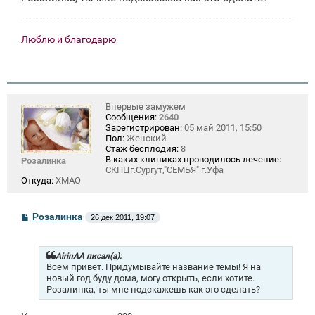
н
и
е
Люблю и благодарю
Впервые замужем
Сообщения:
2640
Зарегистрирован:
05 май 2011, 15:50
Пол:
Женский
Стаж бесплодия:
8
В каких клиниках проводилось лечение:
Розалинка
СКПЦг.Сургут,"СЕМЬЯ" г.Уфа
Откуда:
ХМАО
С
Розалинка
26 дек 2011, 19:07
о
о
б
щ
AirinAA писал(а):
е
Всем привет. Придумывайте название темы! Я на
н
новый год буду дома, могу открыть, если хотите.
и
Розалинка, ты мне подскажешь как это сделать?
е