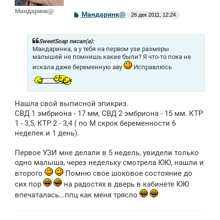
Мандаринк@
С
Мандаринк@
26 дек 2011, 12:24
о
о
б
щ
SweetSoap писал(а):
е
Мандаринка, а у тебя на первом узи размеры
н
малышей не помнишь какие были? Я что-то пока не
и
искала даже беременную аву
Исправлюсь
е
Нашла свой выписной эпикриз.
СВД 1 эмбриона - 17 мм, СВД 2 эмбриона - 15 мм. КТР
1 - 3,5, КТР 2 - 3,4 ( по М скрок беременности 6
неделек и 1 день).
Первое УЗИ мне делали в 5 недель, увидели только
одно малыша, через недельку смотрела ЮЮ, нашли и
второго
Помню свое шоковое состояние до
сих пор
на радостях в дверь в кабинете ЮЮ
впечаталась...ппц как меня трясло