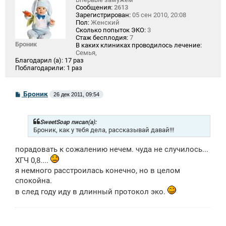
Сообщения:
2613
Зарегистрирован:
05 сен 2010, 20:08
Пол:
Женский
Сколько попыток ЭКО:
3
Стаж бесплодия:
7
Броник
В каких клиниках проводилось лечение:
Семья,
Благодарил (а):
17 раз
Поблагодарили:
1 раз
С
Броник
26 дек 2011, 09:54
о
о
б
щ
SweetSoap писал(а):
е
Броник, как у тебя дела, рассказывай давай!!!
н
и
порадовать к сожалению нечем. чуда не случилось...
е
ХГЧ 0,8....
я немного расстроилась конечно, но в целом
спокойна.
в след году иду в длинный протокол эко.