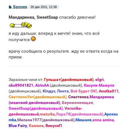
С
Броник
26 дек 2011, 12:38
о
о
Мандаринка, SweetSoap
спасибо девочки!
б
щ
е
н
я иду дальше. вперед к мечте! знаю, что всё
и
е
получится
врачу сообщила о результате. жду ее ответа когда на
прием.
Заразные чихи от:
Гульшат(двойняшковый)
,
elgri
,
oks89041821
,
AirinAA
(двойняшковый),
Кисуля-Мамуля
(двойняшковый),
Юлдуз
,
Лента
,
Всё будет ОК!
,
Anutka011
,
СветланаVer(двойняшковый)
,
Сластенка
,
Мандаринка
(мамский двойняшковый)
,
Беременеющая
,
SweetSoap(двойняшковый)
,
Veronika-
двойняшковый
,
maturka
,
Лара78(двойняшковый)
,
Apossu
mka
,
Милана1977(двойняшковый)
,
Мишаня
,
anna amina
,
Blue Fаiry
,
Камила
,
ВикусяП