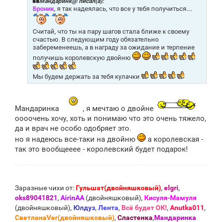
щ
Мандаринк@ писал(а):
е
Броник
, я так надеялась, что все у тебя получиться....
н
и
е
Считай, что ты на пару шагов стала ближе к своему
счастью. В следующим году обязательно
забеременеешь, а в награду за ожидание и терпение
получишь королевскую двойню
Мы будем держать за тебя кулачки
Мандаринка
, я мечтаю о двойне
оооочень хочу, хоть и понимаю что это очень тяжело,
да и врач не особо одобряет это.
но я надеюсь все-таки на двойню
а королевская -
так это вообщееее - королевский будет подарок!
Заразные чихи от:
Гульшат(двойняшковый)
,
elgri
,
oks89041821
,
AirinAA
(двойняшковый),
Кисуля-Мамуля
(двойняшковый),
Юлдуз
,
Лента
,
Всё будет ОК!
,
Anutka011
,
СветланаVer(двойняшковый)
,
Сластенка
,
Мандаринка