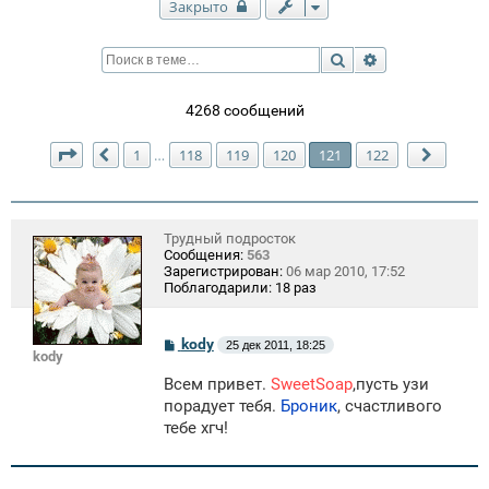
Закрыто
Поиск
Расширенный п
4268 сообщений
Страница
121
из
122
1
118
119
120
121
122
…
Пред.
След.
Трудный подросток
Сообщения:
563
Зарегистрирован:
06 мар 2010, 17:52
Поблагодарили:
18 раз
С
kody
25 дек 2011, 18:25
kody
о
о
Всем привет.
SweetSoap
,пусть узи
б
щ
порадует тебя.
Броник
, счастливого
е
тебе хгч!
н
и
е