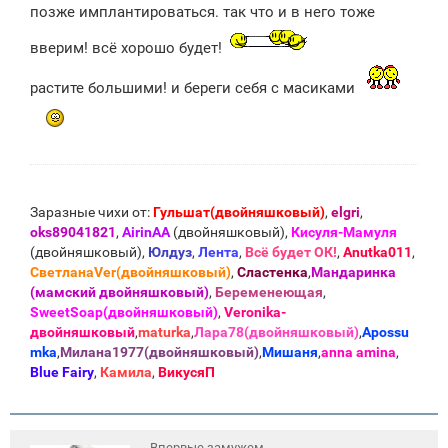
е
позже имплантироваться. так что и в него тоже
вверим! всё хорошо будет!
растите большими! и береги себя с масиками
Заразные чихи от:
Гульшат(двойняшковый)
,
elgri
,
oks89041821
,
AirinAA
(двойняшковый),
Кисуля-Мамуля
(двойняшковый),
Юлдуз
,
Лента
,
Всё будет ОК!
,
Anutka011
,
СветланаVer(двойняшковый)
,
Сластенка
,
Мандаринка
(мамский двойняшковый)
,
Беременеющая
,
SweetSoap(двойняшковый)
,
Veronika-
двойняшковый
,
maturka
,
Лара78(двойняшковый)
,
Apossu
mka
,
Милана1977(двойняшковый)
,
Мишаня
,
anna amina
,
Blue Fаiry
,
Камила
,
ВикусяП
Впервые замужем