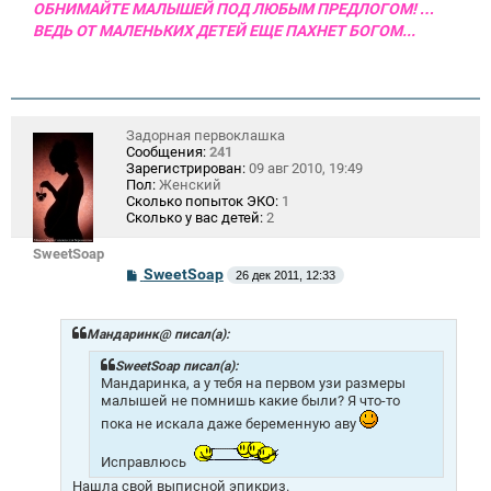
ОБНИМАЙТЕ МАЛЫШЕЙ ПОД ЛЮБЫМ ПРЕДЛОГОМ! …
ВЕДЬ ОТ МАЛЕНЬКИХ ДЕТЕЙ ЕЩЕ ПАХНЕТ БОГОМ...
Задорная первоклашка
Сообщения:
241
Зарегистрирован:
09 авг 2010, 19:49
Пол:
Женский
Сколько попыток ЭКО:
1
Сколько у вас детей:
2
SweetSoap
С
SweetSoap
26 дек 2011, 12:33
о
о
б
щ
Мандаринк@ писал(а):
е
н
SweetSoap писал(а):
и
Мандаринка, а у тебя на первом узи размеры
е
малышей не помнишь какие были? Я что-то
пока не искала даже беременную аву
Исправлюсь
Нашла свой выписной эпикриз.