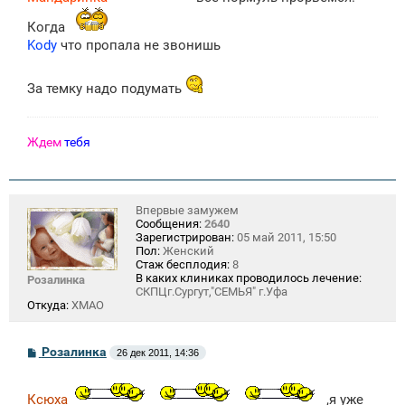
Когда
Kody
что пропала не звонишь
За темку надо подумать
Ждем
тебя
Впервые замужем
Сообщения:
2640
Зарегистрирован:
05 май 2011, 15:50
Пол:
Женский
Стаж бесплодия:
8
В каких клиниках проводилось лечение:
Розалинка
СКПЦг.Сургут,"СЕМЬЯ" г.Уфа
Откуда:
ХМАО
С
Розалинка
26 дек 2011, 14:36
о
о
б
Ксюха
,я уже
щ