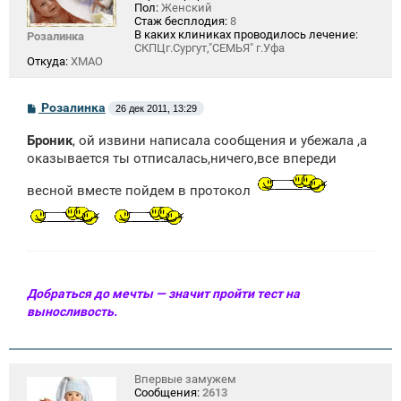
Пол:
Женский
Стаж бесплодия:
8
В каких клиниках проводилось лечение:
Розалинка
СКПЦг.Сургут,"СЕМЬЯ" г.Уфа
Откуда:
ХМАО
С
Розалинка
26 дек 2011, 13:29
о
о
Броник
, ой извини написала сообщения и убежала ,а
б
щ
оказывается ты отписалась,ничего,все впереди
е
н
весной вместе пойдем в протокол
и
е
Добраться до мечты — значит пройти тест на
выносливость.
Впервые замужем
Сообщения:
2613