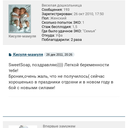
Веселая дошкольница
Сообщения:
193
Зарегистрирован:
26 окт 2010, 17:50
Пол:
Женский
Сколько попыток ЭКО:
1
Стаж бесплодия:
1,5
Где было удачное ЭКО:
"Семья"
Откуда:
Уфа
Кисуля-мамуля
Поблагодарили:
2 раза
С
Кисуля-мамуля
26 дек 2011, 20:26
о
о
SweetSoap, поздравляю)))) Легкой беременности
б
щ
тебе!
е
Броник,очень жаль, что не получилось( сейчас
н
хорошенько в праздники отдохни и в новом году в
и
е
бой с новыми силами!
Впервые замужем