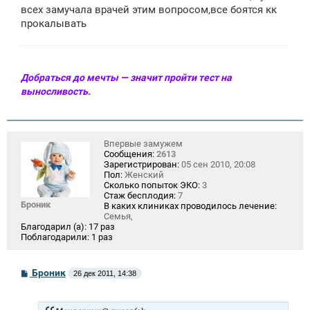
е
всех замучала врачей этим вопросом,все боятся кк
н
прокалывать
и
е
Добраться до мечты — значит пройти тест на
выносливость.
Впервые замужем
Сообщения:
2613
Зарегистрирован:
05 сен 2010, 20:08
Пол:
Женский
Сколько попыток ЭКО:
3
Стаж бесплодия:
7
Броник
В каких клиниках проводилось лечение:
Семья,
Благодарил (а):
17 раз
Поблагодарили:
1 раз
С
Броник
26 дек 2011, 14:38
о
о
б