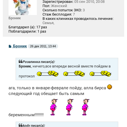
Зарегистрирован:
05 сен 2010, 20:08
Пол:
Женский
Сколько попыток ЭКО:
3
Стаж бесплодия:
7
Броник
В каких клиниках проводилось лечение:
Семья,
Благодарил (а):
17 раз
Поблагодарили:
1 раз
С
Броник
26 дек 2011, 13:44
о
о
б
щ
Розалинка писал(а):
е
Броник
, ничего,все впереди весной вместе пойдем в
н
и
протокол
е
ага, только в январе-феврале пойду, алла бирса
следующий год обещает быть самым
беременным!!!!!!!!
kody писал(а):