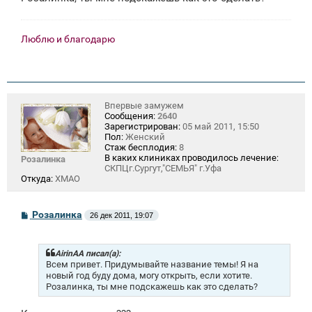
н
и
е
Люблю и благодарю
Впервые замужем
Сообщения:
2640
Зарегистрирован:
05 май 2011, 15:50
Пол:
Женский
Стаж бесплодия:
8
В каких клиниках проводилось лечение:
Розалинка
СКПЦг.Сургут,"СЕМЬЯ" г.Уфа
Откуда:
ХМАО
С
Розалинка
26 дек 2011, 19:07
о
о
б
щ
AirinAA писал(а):
е
Всем привет. Придумывайте название темы! Я на
н
новый год буду дома, могу открыть, если хотите.
и
Розалинка, ты мне подскажешь как это сделать?
е