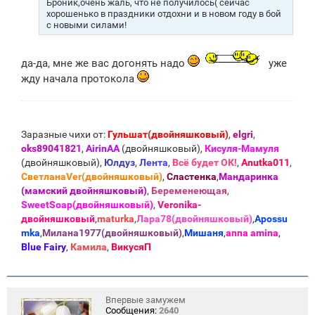
Броник,очень жаль, что не получилось( сейчас
хорошенько в праздники отдохни и в новом году в бой
с новыми силами!
да-да, мне же вас догонять надо
уже
жду начала протокола
Заразные чихи от:
Гульшат(двойняшковый)
,
elgri
,
oks89041821
,
AirinAA
(двойняшковый),
Кисуля-Мамуля
(двойняшковый),
Юлдуз
,
Лента
,
Всё будет ОК!
,
Anutka011
,
СветланаVer(двойняшковый)
,
Сластенка
,
Мандаринка
(мамский двойняшковый)
,
Беременеющая
,
SweetSoap(двойняшковый)
,
Veronika-
двойняшковый
,
maturka
,
Лара78(двойняшковый)
,
Apossu
mka
,
Милана1977(двойняшковый)
,
Мишаня
,
anna amina
,
Blue Fаiry
,
Камила
,
ВикусяП
Впервые замужем
Сообщения:
2640