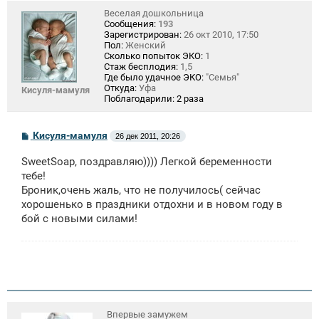
Веселая дошкольница
Сообщения:
193
Зарегистрирован:
26 окт 2010, 17:50
Пол:
Женский
Сколько попыток ЭКО:
1
Стаж бесплодия:
1,5
Где было удачное ЭКО:
"Семья"
Откуда:
Уфа
Кисуля-мамуля
Поблагодарили:
2 раза
С
Кисуля-мамуля
26 дек 2011, 20:26
о
о
SweetSoap, поздравляю)))) Легкой беременности
б
щ
тебе!
е
Броник,очень жаль, что не получилось( сейчас
н
хорошенько в праздники отдохни и в новом году в
и
е
бой с новыми силами!
Впервые замужем