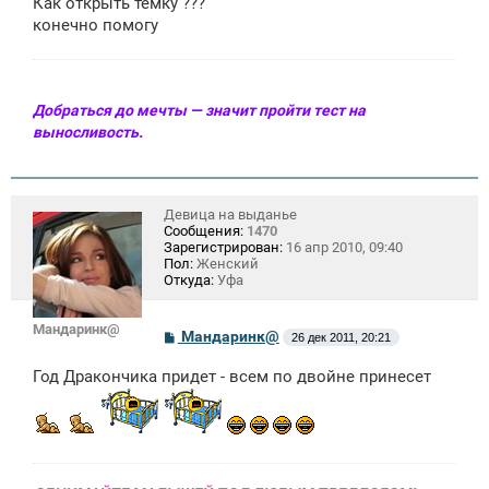
Как открыть темку ???
конечно помогу
Добраться до мечты — значит пройти тест на
выносливость.
Девица на выданье
Сообщения:
1470
Зарегистрирован:
16 апр 2010, 09:40
Пол:
Женский
Откуда:
Уфа
Мандаринк@
С
Мандаринк@
26 дек 2011, 20:21
о
о
Год Дракончика придет - всем по двойне принесет
б
щ
е
н
и
е