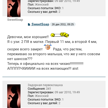
Зарегистрирован:
09 авг 2010, 19:49
Пол:
Женский
Сколько попыток ЭКО:
1
Сколько у вас детей:
2
SweetSoap
С
SweetSoap
26 дек 2011, 09:25
о
о
б
Девочки, мои хорошие!!
щ
е
Я с узи: 2 ПЯ в матке. Первый 11 мм, а второй 4 мм,
н
и
скорее всего замрет
Рада, что растем,
е
переживаю за второго малыша, что же у него совсем
нет шансов???
Теперь я официально на всех чихаю!!!!!!!!!!!!!!
АППППЧХИИИИ на всех желающих!!! aist
Задорная первоклашка
Сообщения:
241
Зарегистрирован:
09 авг 2010, 19:49
Пол:
Женский
Сколько попыток ЭКО:
1
Сколько у вас детей:
2