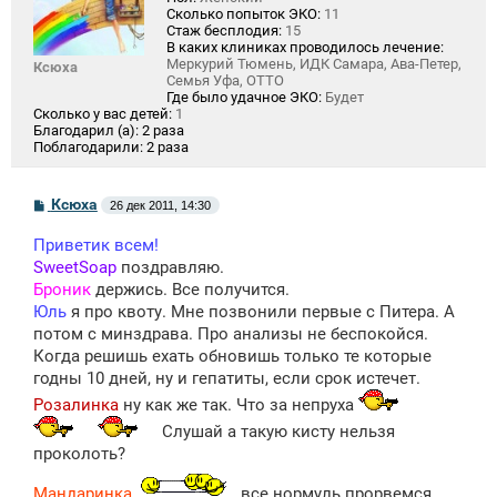
Сколько попыток ЭКО:
11
Стаж бесплодия:
15
В каких клиниках проводилось лечение:
Меркурий Тюмень, ИДК Самара, Ава-Петер,
Ксюха
Семья Уфа, ОТТО
Где было удачное ЭКО:
Будет
Сколько у вас детей:
1
Благодарил (а):
2 раза
Поблагодарили:
2 раза
С
Ксюха
26 дек 2011, 14:30
о
о
Приветик всем!
б
щ
SweetSoap
поздравляю.
е
Броник
держись. Все получится.
н
Юль
я про квоту. Мне позвонили первые с Питера. А
и
е
потом с минздрава. Про анализы не беспокойся.
Когда решишь ехать обновишь только те которые
годны 10 дней, ну и гепатиты, если срок истечет.
Розалинка
ну как же так. Что за непруха
Слушай а такую кисту нельзя
проколоть?
Мандаринка
все нормуль прорвемся.