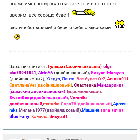
е
позже имплантироваться. так что и в него тоже
вверим! всё хорошо будет!
растите большими! и береги себя с масиками
Заразные чихи от:
Гульшат(двойняшковый)
,
elgri
,
oks89041821
,
AirinAA
(двойняшковый),
Кисуля-Мамуля
(двойняшковый),
Юлдуз
,
Лента
,
Всё будет ОК!
,
Anutka011
,
СветланаVer(двойняшковый)
,
Сластенка
,
Мандаринка
(мамский двойняшковый)
,
Беременеющая
,
SweetSoap(двойняшковый)
,
Veronika-
двойняшковый
,
maturka
,
Лара78(двойняшковый)
,
Apossu
mka
,
Милана1977(двойняшковый)
,
Мишаня
,
anna amina
,
Blue Fаiry
,
Камила
,
ВикусяП
Впервые замужем