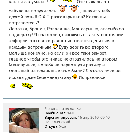
е
как ты задумала!!!
Очень жаль, что
н
и
сейчас не получилось
, значит у тебя
е
другой путь!!! С Х.Г. разговаривала? Когда вы
встречаетесь?
Девочки, Броник, Розалинка, Мандаринка, спасибо за
поддержку! Я счастлива, нахожусь в таком состоянии
эйфории, что своей радостью хочется делиться с
каждым встречным
Буду верить во второго
малыша конечно, но если он все таки замрет,
главное чтобы это никак не отразилось на втором!!
Мандаринка, а у тебя на первом узи размеры
малышей не помнишь какие были? Я что-то пока не
искала даже беременную аву
Исправлюсь
Девица на выданье
Сообщения:
1470
Зарегистрирован:
16 апр 2010, 09:40
Пол:
Женский
Откуда:
Уфа