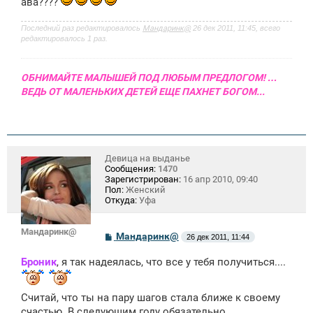
ава????
и
е
Последний раз редактировалось
Мандаринк@
26 дек 2011, 11:45, всего
редактировалось 1 раз.
ОБНИМАЙТЕ МАЛЫШЕЙ ПОД ЛЮБЫМ ПРЕДЛОГОМ! …
ВЕДЬ ОТ МАЛЕНЬКИХ ДЕТЕЙ ЕЩЕ ПАХНЕТ БОГОМ...
Девица на выданье
Сообщения:
1470
Зарегистрирован:
16 апр 2010, 09:40
Пол:
Женский
Откуда:
Уфа
Мандаринк@
С
Мандаринк@
26 дек 2011, 11:44
о
о
Броник
, я так надеялась, что все у тебя получиться....
б
щ
е
н
Считай, что ты на пару шагов стала ближе к своему
и
счастью. В следующим году обязательно
е