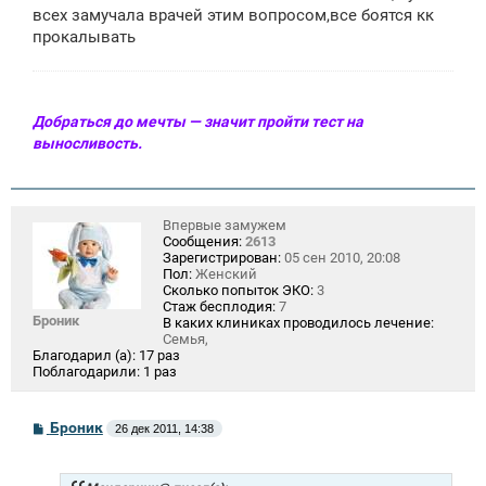
е
всех замучала врачей этим вопросом,все боятся кк
н
прокалывать
и
е
Добраться до мечты — значит пройти тест на
выносливость.
Впервые замужем
Сообщения:
2613
Зарегистрирован:
05 сен 2010, 20:08
Пол:
Женский
Сколько попыток ЭКО:
3
Стаж бесплодия:
7
Броник
В каких клиниках проводилось лечение:
Семья,
Благодарил (а):
17 раз
Поблагодарили:
1 раз
С
Броник
26 дек 2011, 14:38
о
о
б