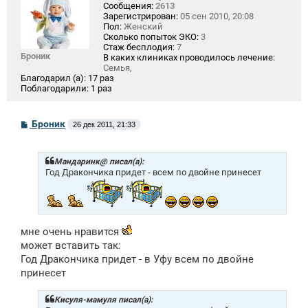
Сообщения:
2613
Зарегистрирован:
05 сен 2010, 20:08
Пол:
Женский
Сколько попыток ЭКО:
3
Стаж бесплодия:
7
Броник
В каких клиниках проводилось лечение:
Семья,
Благодарил (а):
17 раз
Поблагодарили:
1 раз
С
Броник
26 дек 2011, 21:33
о
о
б
щ
Мандаринк@ писал(а):
е
Год Дракончика придет - всем по двойне принесет
н
и
е
мне очень нравится
может вставить так:
Год Дракончика придет - в Уфу всем по двойне
принесет
Кисуля-мамуля писал(а):