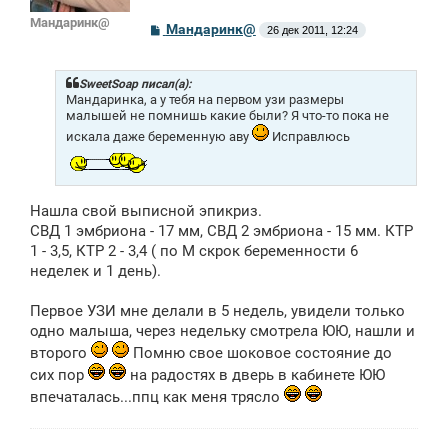
Мандаринк@
С
Мандаринк@
26 дек 2011, 12:24
о
о
б
щ
SweetSoap писал(а):
е
Мандаринка, а у тебя на первом узи размеры
н
малышей не помнишь какие были? Я что-то пока не
и
искала даже беременную аву
Исправлюсь
е
Нашла свой выписной эпикриз.
СВД 1 эмбриона - 17 мм, СВД 2 эмбриона - 15 мм. КТР
1 - 3,5, КТР 2 - 3,4 ( по М скрок беременности 6
неделек и 1 день).
Первое УЗИ мне делали в 5 недель, увидели только
одно малыша, через недельку смотрела ЮЮ, нашли и
второго
Помню свое шоковое состояние до
сих пор
на радостях в дверь в кабинете ЮЮ
впечаталась...ппц как меня трясло