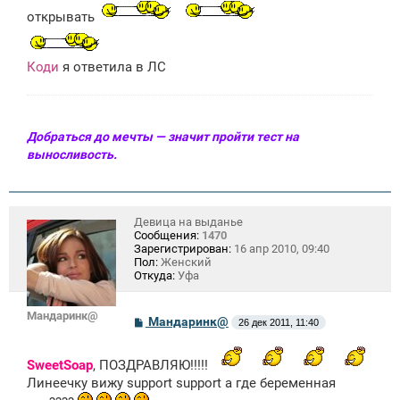
открывать
Коди
я ответила в ЛС
Добраться до мечты — значит пройти тест на
выносливость.
Девица на выданье
Сообщения:
1470
Зарегистрирован:
16 апр 2010, 09:40
Пол:
Женский
Откуда:
Уфа
Мандаринк@
С
Мандаринк@
26 дек 2011, 11:40
о
о
б
SweetSoap
, ПОЗДРАВЛЯЮ!!!!!
щ
Линеечку вижу support support а где беременная
е
н