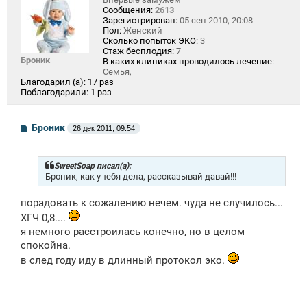
Сообщения:
2613
Зарегистрирован:
05 сен 2010, 20:08
Пол:
Женский
Сколько попыток ЭКО:
3
Стаж бесплодия:
7
Броник
В каких клиниках проводилось лечение:
Семья,
Благодарил (а):
17 раз
Поблагодарили:
1 раз
С
Броник
26 дек 2011, 09:54
о
о
б
щ
SweetSoap писал(а):
е
Броник, как у тебя дела, рассказывай давай!!!
н
и
порадовать к сожалению нечем. чуда не случилось...
е
ХГЧ 0,8....
я немного расстроилась конечно, но в целом
спокойна.
в след году иду в длинный протокол эко.