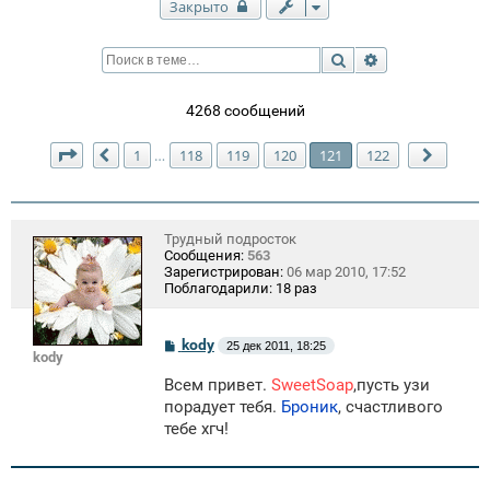
Закрыто
Поиск
Расширенный п
4268 сообщений
Страница
121
из
122
1
118
119
120
121
122
…
Пред.
След.
Трудный подросток
Сообщения:
563
Зарегистрирован:
06 мар 2010, 17:52
Поблагодарили:
18 раз
С
kody
25 дек 2011, 18:25
kody
о
о
Всем привет.
SweetSoap
,пусть узи
б
щ
порадует тебя.
Броник
, счастливого
е
тебе хгч!
н
и
е