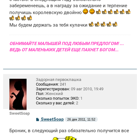
забеременеешь, а в награду за ожидание и терпение
получишь королевскую двойню
Мы будем держать за тебя кулачки
ОБНИМАЙТЕ МАЛЫШЕЙ ПОД ЛЮБЫМ ПРЕДЛОГОМ! …
ВЕДЬ ОТ МАЛЕНЬКИХ ДЕТЕЙ ЕЩЕ ПАХНЕТ БОГОМ...
Задорная первоклашка
Сообщения:
241
Зарегистрирован:
09 авг 2010, 19:49
Пол:
Женский
Сколько попыток ЭКО:
1
Сколько у вас детей:
2
SweetSoap
С
SweetSoap
26 дек 2011, 11:52
о
о
Броник, в следующий раз обязательно получится все
б
щ