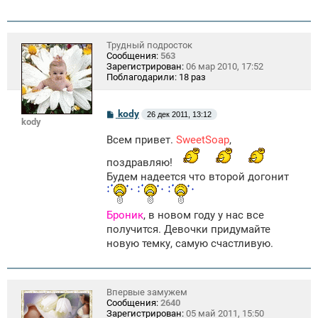
Трудный подросток
Сообщения:
563
Зарегистрирован:
06 мар 2010, 17:52
Поблагодарили:
18 раз
С
kody
26 дек 2011, 13:12
kody
о
о
Всем привет.
SweetSoap
,
б
щ
поздравляю!
е
н
Будем надеется что второй догонит
и
е
Броник
, в новом году у нас все
получится. Девочки придумайте
новую темку, самую счастливую.
Впервые замужем
Сообщения:
2640
Зарегистрирован:
05 май 2011, 15:50