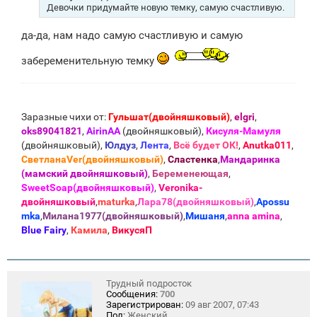
Девочки придумайте новую темку, самую счастливую.
да-да, нам надо самую счастливую и самую
забеременительную темку
Заразные чихи от:
Гульшат(двойняшковый)
,
elgri
,
oks89041821
,
AirinAA
(двойняшковый),
Кисуля-Мамуля
(двойняшковый),
Юлдуз
,
Лента
,
Всё будет ОК!
,
Anutka011
,
СветланаVer(двойняшковый)
,
Сластенка
,
Мандаринка
(мамский двойняшковый)
,
Беременеющая
,
SweetSoap(двойняшковый)
,
Veronika-
двойняшковый
,
maturka
,
Лара78(двойняшковый)
,
Apossu
mka
,
Милана1977(двойняшковый)
,
Мишаня
,
anna amina
,
Blue Fаiry
,
Камила
,
ВикусяП
Трудный подросток
Сообщения:
700
Зарегистрирован:
09 авг 2007, 07:43
Пол:
Женский