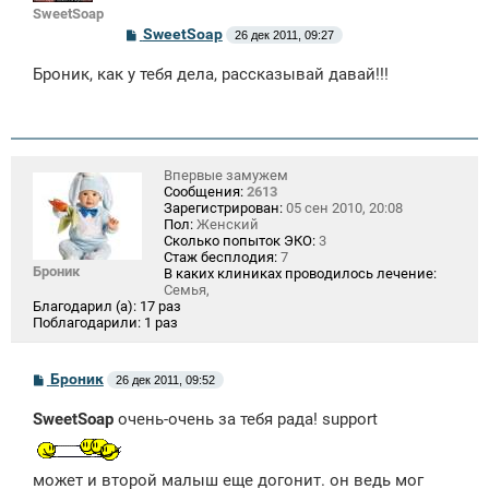
SweetSoap
С
SweetSoap
26 дек 2011, 09:27
о
о
Броник, как у тебя дела, рассказывай давай!!!
б
щ
е
н
и
е
Впервые замужем
Сообщения:
2613
Зарегистрирован:
05 сен 2010, 20:08
Пол:
Женский
Сколько попыток ЭКО:
3
Стаж бесплодия:
7
Броник
В каких клиниках проводилось лечение:
Семья,
Благодарил (а):
17 раз
Поблагодарили:
1 раз
С
Броник
26 дек 2011, 09:52
о
о
SweetSoap
очень-очень за тебя рада! support
б
щ
е
н
может и второй малыш еще догонит. он ведь мог
и