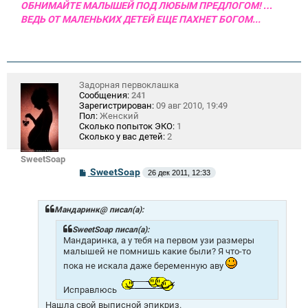
ОБНИМАЙТЕ МАЛЫШЕЙ ПОД ЛЮБЫМ ПРЕДЛОГОМ! …
ВЕДЬ ОТ МАЛЕНЬКИХ ДЕТЕЙ ЕЩЕ ПАХНЕТ БОГОМ...
Задорная первоклашка
Сообщения:
241
Зарегистрирован:
09 авг 2010, 19:49
Пол:
Женский
Сколько попыток ЭКО:
1
Сколько у вас детей:
2
SweetSoap
С
SweetSoap
26 дек 2011, 12:33
о
о
б
щ
Мандаринк@ писал(а):
е
н
SweetSoap писал(а):
и
Мандаринка, а у тебя на первом узи размеры
е
малышей не помнишь какие были? Я что-то
пока не искала даже беременную аву
Исправлюсь
Нашла свой выписной эпикриз.