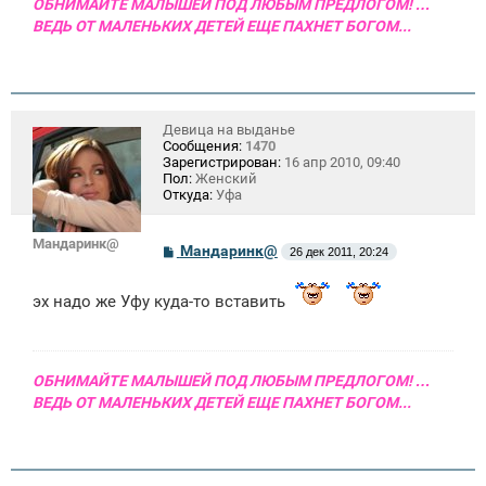
ОБНИМАЙТЕ МАЛЫШЕЙ ПОД ЛЮБЫМ ПРЕДЛОГОМ! …
ВЕДЬ ОТ МАЛЕНЬКИХ ДЕТЕЙ ЕЩЕ ПАХНЕТ БОГОМ...
Девица на выданье
Сообщения:
1470
Зарегистрирован:
16 апр 2010, 09:40
Пол:
Женский
Откуда:
Уфа
Мандаринк@
С
Мандаринк@
26 дек 2011, 20:24
о
о
б
эх надо же Уфу куда-то вставить
щ
е
н
и
е
ОБНИМАЙТЕ МАЛЫШЕЙ ПОД ЛЮБЫМ ПРЕДЛОГОМ! …
ВЕДЬ ОТ МАЛЕНЬКИХ ДЕТЕЙ ЕЩЕ ПАХНЕТ БОГОМ...