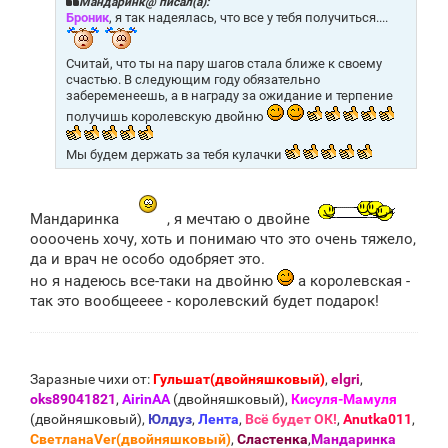
щ
Мандаринк@ писал(а):
е
Броник
, я так надеялась, что все у тебя получиться....
н
и
е
Считай, что ты на пару шагов стала ближе к своему
счастью. В следующим году обязательно
забеременеешь, а в награду за ожидание и терпение
получишь королевскую двойню
Мы будем держать за тебя кулачки
Мандаринка
, я мечтаю о двойне
оооочень хочу, хоть и понимаю что это очень тяжело,
да и врач не особо одобряет это.
но я надеюсь все-таки на двойню
а королевская -
так это вообщееее - королевский будет подарок!
Заразные чихи от:
Гульшат(двойняшковый)
,
elgri
,
oks89041821
,
AirinAA
(двойняшковый),
Кисуля-Мамуля
(двойняшковый),
Юлдуз
,
Лента
,
Всё будет ОК!
,
Anutka011
,
СветланаVer(двойняшковый)
,
Сластенка
,
Мандаринка