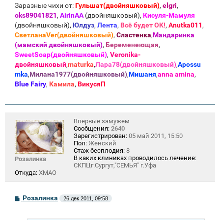
Заразные чихи от:
Гульшат(двойняшковый)
,
elgri
,
oks89041821
,
AirinAA
(двойняшковый),
Кисуля-Мамуля
(двойняшковый),
Юлдуз
,
Лента
,
Всё будет ОК!
,
Anutka011
,
СветланаVer(двойняшковый)
,
Сластенка
,
Мандаринка
(мамский двойняшковый)
,
Беременеющая
,
SweetSoap(двойняшковый)
,
Veronika-
двойняшковый
,
maturka
,
Лара78(двойняшковый)
,
Apossu
mka
,
Милана1977(двойняшковый)
,
Мишаня
,
anna amina
,
Blue Fаiry
,
Камила
,
ВикусяП
Впервые замужем
Сообщения:
2640
Зарегистрирован:
05 май 2011, 15:50
Пол:
Женский
Стаж бесплодия:
8
В каких клиниках проводилось лечение:
Розалинка
СКПЦг.Сургут,"СЕМЬЯ" г.Уфа
Откуда:
ХМАО
С
Розалинка
26 дек 2011, 09:58
о
о
б