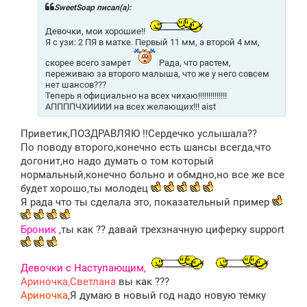
щ
SweetSoap писал(а):
е
н
Девочки, мои хорошие!!
и
Я с узи: 2 ПЯ в матке. Первый 11 мм, а второй 4 мм,
е
скорее всего замрет
Рада, что растем,
переживаю за второго малыша, что же у него совсем
нет шансов???
Теперь я официально на всех чихаю!!!!!!!!!!!!!!
АППППЧХИИИИ на всех желающих!!! aist
Приветик,ПОЗДРАВЛЯЮ !!Сердечко услышала??
По поводу второго,конечно есть шансы всегда,что
догонит,но надо думать о том который
нормальный,конечно больно и обмдно,но все же все
будет хорошо,ты молодец
Я рада что ты сделала это, показательный пример
Броник
,ты как ?? давай трехзначную циферку support
Девочки с Наступающим,
Ариночка,Светлана
вы как ???
Ариночка,
Я думаю в новый год надо новую темку