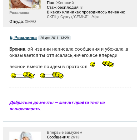
Пол:
Женский
Стаж бесплодия:
8
В каких клиниках проводилось лечение:
Розалинка
СКПЦг.Сургут,"СЕМЬЯ" г.Уфа
Откуда:
ХМАО
С
Розалинка
26 дек 2011, 13:29
о
о
Броник
, ой извини написала сообщения и убежала ,а
б
щ
оказывается ты отписалась,ничего,все впереди
е
н
весной вместе пойдем в протокол
и
е
Добраться до мечты — значит пройти тест на
выносливость.
Впервые замужем
Сообщения:
2613