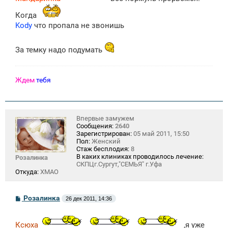
Когда
Kody
что пропала не звонишь
За темку надо подумать
Ждем
тебя
Впервые замужем
Сообщения:
2640
Зарегистрирован:
05 май 2011, 15:50
Пол:
Женский
Стаж бесплодия:
8
В каких клиниках проводилось лечение:
Розалинка
СКПЦг.Сургут,"СЕМЬЯ" г.Уфа
Откуда:
ХМАО
С
Розалинка
26 дек 2011, 14:36
о
о
б
Ксюха
,я уже
щ