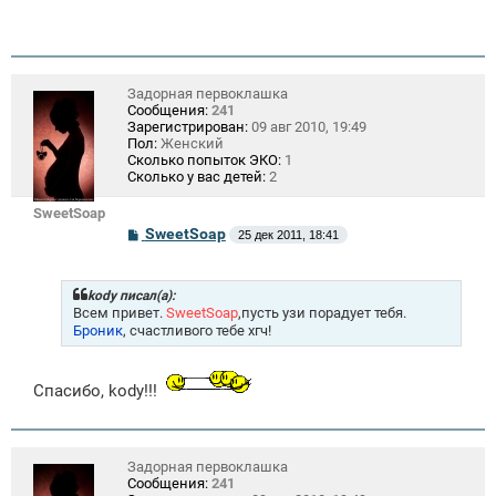
Задорная первоклашка
Сообщения:
241
Зарегистрирован:
09 авг 2010, 19:49
Пол:
Женский
Сколько попыток ЭКО:
1
Сколько у вас детей:
2
SweetSoap
С
SweetSoap
25 дек 2011, 18:41
о
о
б
щ
kody писал(а):
е
Всем привет.
SweetSoap
,пусть узи порадует тебя.
н
Броник
, счастливого тебе хгч!
и
е
Спасибо, kody!!!
Задорная первоклашка
Сообщения:
241