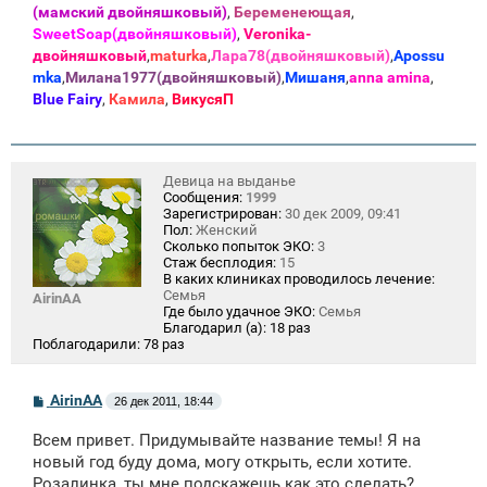
(мамский двойняшковый)
,
Беременеющая
,
SweetSoap(двойняшковый)
,
Veronika-
двойняшковый
,
maturka
,
Лара78(двойняшковый)
,
Apossu
mka
,
Милана1977(двойняшковый)
,
Мишаня
,
anna amina
,
Blue Fаiry
,
Камила
,
ВикусяП
Девица на выданье
Сообщения:
1999
Зарегистрирован:
30 дек 2009, 09:41
Пол:
Женский
Сколько попыток ЭКО:
3
Стаж бесплодия:
15
В каких клиниках проводилось лечение:
Семья
AirinAA
Где было удачное ЭКО:
Семья
Благодарил (а):
18 раз
Поблагодарили:
78 раз
С
AirinAA
26 дек 2011, 18:44
о
о
Всем привет. Придумывайте название темы! Я на
б
щ
новый год буду дома, могу открыть, если хотите.
е
Розалинка, ты мне подскажешь как это сделать?