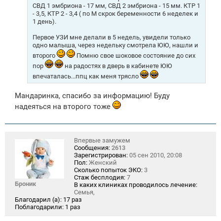
СВД 1 эмбриона - 17 мм, СВД 2 эмбриона - 15 мм. КТР 1
- 3,5, КТР 2 - 3,4 ( по М скрок беременности 6 неделек и
1 день).
Первое УЗИ мне делали в 5 недель, увидели только
одно малыша, через недельку смотрела ЮЮ, нашли и
второго
Помню свое шоковое состояние до сих
пор
на радостях в дверь в кабинете ЮЮ
впечаталась...ппц как меня трясло
Мандаринка, спасибо за информацию! Буду
надеяться на второго тоже
Впервые замужем
Сообщения:
2613
Зарегистрирован:
05 сен 2010, 20:08
Пол:
Женский
Сколько попыток ЭКО:
3
Стаж бесплодия:
7
Броник
В каких клиниках проводилось лечение:
Семья,
Благодарил (а):
17 раз
Поблагодарили:
1 раз