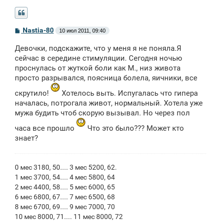
С
Nastia-80
10 июл 2011, 09:40
о
о
Девочки, подскажите, что у меня я не поняла.Я
б
щ
сейчас в середине стимуляции. Сегодня ночью
е
проснулась от жуткой боли как М., низ живота
н
просто разрывался, поясница болела, яичники, все
и
е
скрутило!
Хотелось выть. Испугалась что гипера
началась, потрогала живот, нормальный. Хотела уже
мужа будить чтоб скорую вызывал. Но через пол
часа все прошло
Что это было??? Может кто
знает?
0 мес 3180, 50.... 3 мес 5200, 62.
1 мес 3700, 54.... 4 мес 5800, 64
2 мес 4400, 58.... 5 мес 6000, 65
6 мес 6800, 67.... 7 мес 6500, 68
8 мес 6700, 69.... 9 мес 7000, 70
10 мес 8000, 71.... 11 мес 8000, 72