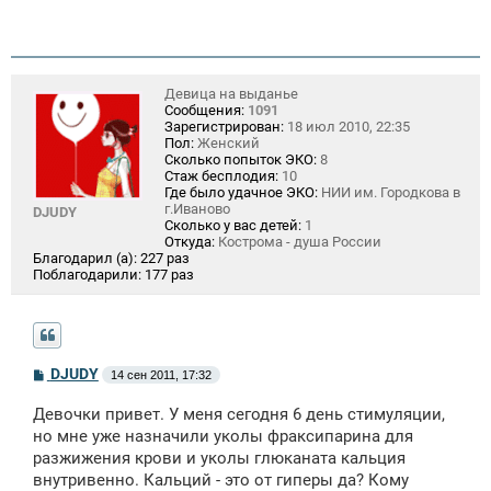
Девица на выданье
Сообщения:
1091
Зарегистрирован:
18 июл 2010, 22:35
Пол:
Женский
Сколько попыток ЭКО:
8
Стаж бесплодия:
10
Где было удачное ЭКО:
НИИ им. Городкова в
г.Иваново
DJUDY
Сколько у вас детей:
1
Откуда:
Кострома - душа России
Благодарил (а):
227 раз
Поблагодарили:
177 раз
С
DJUDY
14 сен 2011, 17:32
о
о
Девочки привет. У меня сегодня 6 день стимуляции,
б
щ
но мне уже назначили уколы фраксипарина для
е
разжижения крови и уколы глюканата кальция
н
внутривенно. Кальций - это от гиперы да? Кому
и