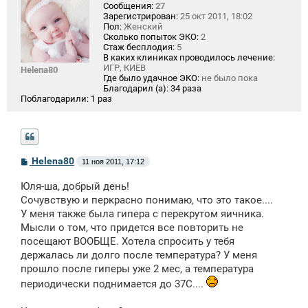
Сообщения:
27
Зарегистрирован:
25 окт 2011, 18:02
Пол:
Женский
Сколько попыток ЭКО:
2
Стаж бесплодия:
5
В каких клиниках проводилось лечение:
ИГР, КИЕВ
Helena80
Где было удачное ЭКО:
не было пока
Благодарил (а):
34 раза
Поблагодарили:
1 раз
С
Helena80
11 ноя 2011, 17:12
о
о
Юля-ша, добрый день!
б
щ
Сочувствую и перкрасно понимаю, что это такое....
е
У меня также была гипера с перекрутом яичника.
н
Мысли о том, что придется все повторить не
и
е
посещают ВООБЩЕ. Хотела спросить у тебя
держалась ли долго после температура? У меня
прошло после гиперы уже 2 мес, а температура
периодически поднимается до 37С....