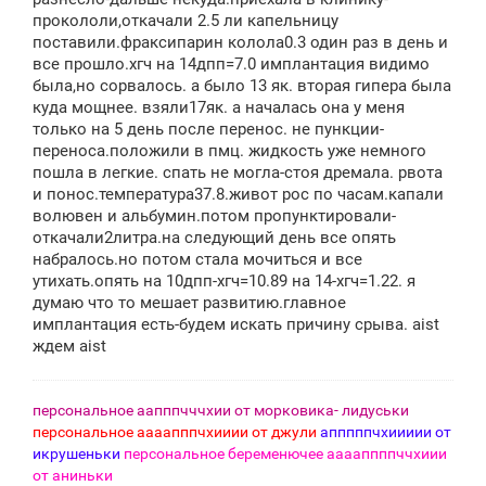
н
прокололи,откачали 2.5 ли капельницу
и
е
поставили.фраксипарин колола0.3 один раз в день и
все прошло.хгч на 14дпп=7.0 имплантация видимо
была,но сорвалось. а было 13 як. вторая гипера была
куда мощнее. взяли17як. а началась она у меня
только на 5 день после перенос. не пункции-
переноса.положили в пмц. жидкость уже немного
пошла в легкие. спать не могла-стоя дремала. рвота
и понос.температура37.8.живот рос по часам.капали
волювен и альбумин.потом пропунктировали-
откачали2литра.на следующий день все опять
набралось.но потом стала мочиться и все
утихать.опять на 10дпп-хгч=10.89 на 14-хгч=1.22. я
думаю что то мешает развитию.главное
имплантация есть-будем искать причину срыва. aist
ждем aist
персональное аапппчччхии от морковика- лидуськи
персональное аааапппчхииии от джули
апппппчхиииии от
икрушеньки
персональное беременючее ааааппппччхиии
от аниньки