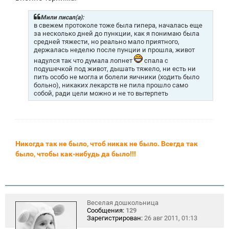
Мили писал(а):
в свежем протоколе тоже была гипера, началась еще
за несколько дней до пункции, как я понимаю была
средней тяжести, но реально мало приятного,
держалась неделю после пунции и прошла, живот
надулся так что думала лопнет
спала с
подушечкой под живот, дышать тяжело, ни есть ни
пить особо не могла и болели яичники (ходить было
больно), никаких лекарств не пила прошло само
собой, ради цели можно и не то вытерпеть
Никогда так не было, чтоб никак не было. Всегда так
было, чтобы как-нибудь да было!!!
Веселая дошкольница
Сообщения:
129
Зарегистрирован:
26 авг 2011, 01:13