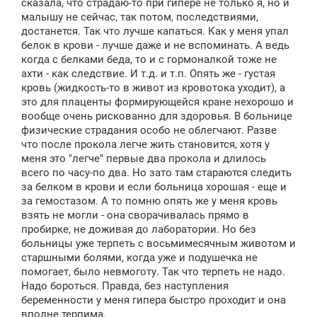
сказала, что страдаю-то при гипере не только я, но и
малышу не сейчас, так потом, последствиями,
достанется. Так что лучше капаться. Как у меня упал
белок в крови - лучше даже и не вспоминать. А ведь
когда с белками беда, то и с гормоналкой тоже не
ахти - как следствие. И т.д. и т.п. Опять же - густая
кровь (жидкость-то в живот из кровотока уходит), а
это для плаценты формирующейся кране нехорошо и
вообще очень рискованно для здоровья. В больнице
физические страдания особо не облегчают. Разве
что после прокола легче жить становится, хотя у
меня это "легче" первые два прокола и длилось
всего по часу-по два. Но зато там стараются следить
за белком в крови и если больница хорошая - еще и
за гемостазом. А то помню опять же у меня кровь
взять не могли - она сворачивалась прямо в
пробирке, не доживая до лаборатории. Но без
больницы уже терпеть с восьмимесячным животом и
старшными болями, когда уже и подушечка не
помогает, было невмоготу. Так что терпеть не надо.
Надо бороться. Правда, без наступления
беременности у меня гипера быстро проходит и она
вполне терпима.