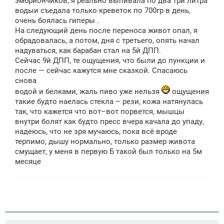
эмбриончиков, я реально выпивала по два три литра
водыи съедала только креветок по 700гр в день,
очень боялась гиперы .
На следующий день после переноса живот опал, я
обрадовалась, а потом, дня с третьего, опять начал
надуваться, как барабан стал на 5й ДПП.
Сейчас 9й ДПП, те ощущения, что были до пункции и
после — сейчас кажутся мне сказкой. Спасаюсь
снова
водой и белками, жаль пиво уже нельзя
ощущения
такие будто наелась стекла – рези, кожа натянулась
так, что кажется что вот–вот порвется, мышцы
внутри болят как будто пресс вчера качала до упаду,
надеюсь, что не зря мучаюсь, пока всё вроде
терпимо, дышу нормально, только размер живота
смущает, у меня в первую Б такой был только на 5м
месяце