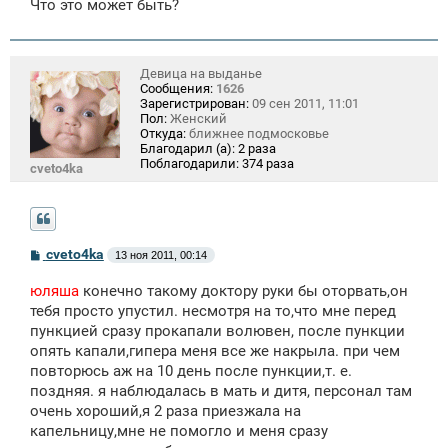
Что это может быть?
Девица на выданье
Сообщения:
1626
Зарегистрирован:
09 сен 2011, 11:01
Пол:
Женский
Откуда:
ближнее подмосковье
Благодарил (а):
2 раза
Поблагодарили:
374 раза
cveto4ka
С
cveto4ka
13 ноя 2011, 00:14
о
о
юляша
конечно такому доктору руки бы оторвать,он
б
щ
тебя просто упустил. несмотря на то,что мне перед
е
пункцией сразу прокапали волювен, после пункции
н
опять капали,гипера меня все же накрыла. при чем
и
е
повторюсь аж на 10 день после пункции,т. е.
поздняя. я наблюдалась в мать и дитя, персонал там
очень хороший,я 2 раза приезжала на
капельницу,мне не помогло и меня сразу