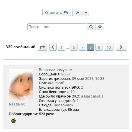
Ответить
Поиск
Расширенный п
Страница
8
из
10
339 сообщений
1
6
7
8
9
10
…
Пред.
Сле
Впервые замужем
Сообщения:
2058
Зарегистрирован:
09 май 2011, 16:38
Пол:
Женский
Сколько попыток ЭКО:
2
Стаж бесплодия:
10
Где было удачное ЭКО:
а мы сами))
Сколько у вас детей:
1
Nastia-80
Откуда:
Челябинск
Благодарил (а):
86 раз
Поблагодарили:
523 раза