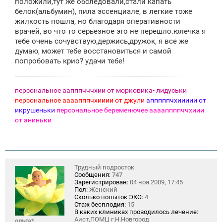
положили,тут же обследовали,стали капать
белок(альбумин), пила эссенциале, в легкие тоже
жилкость пошла, но благодаря оперативности
врачей, во что то серьезное это не перешло.юлечка я
тебе очень сочувствую,держись,дружок, я все же
думаю, может тебе восстановиться и самой
попробовать крио? удачи тебе!
персональное аапппчччхии от морковика- лидуськи
персональное аааапппчхииии от джули
апппппчхиииии от
икрушеньки
персональное беременючее ааааппппччхиии
от аниньки
Трудный подросток
Сообщения:
747
Зарегистрирован:
04 ноя 2009, 17:45
Пол:
Женский
Сколько попыток ЭКО:
4
Стаж бесплодия:
15
В каких клиниках проводилось лечение:
Аист,ПОМЦ г.Н.Новгород
ольга*