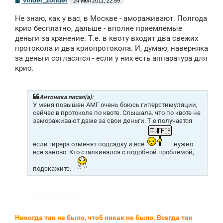
24 июл 2011, 22:59
о
о
Не знаю, как у вас, в Москве - амораживают. Полгода
б
щ
крио бесплатно, дальше - вполне приемлемые
е
деньги за хранение. Т.е. в квоту входит два свежих
н
протокола и два криопротокола. И, думаю, наверняка
и
е
за деньги согласятся - если у них есть аппаратура для
крио.
Антоника писал(а):
У меня повышен АМГ очень боюсь гиперстимуляции,
сейчас в протоколе по квоте. Слышала. что по квоте не
замораживают даже за свои деньги. Т.е получается
если гирера отменят подсадку и всё
нужно
все заново. Кто сталкивался с подобной проблемой,
подскажите.
Никогда так не было, чтоб никак не было. Всегда так