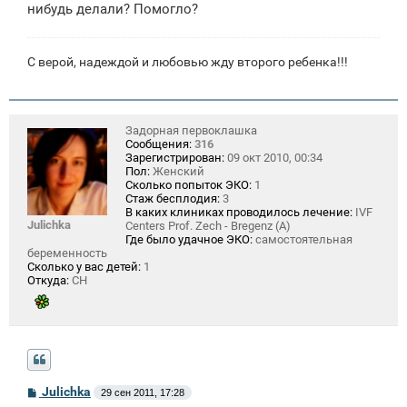
е
нибудь делали? Помогло?
С верой, надеждой и любовью жду второго ребенка!!!
Задорная первоклашка
Сообщения:
316
Зарегистрирован:
09 окт 2010, 00:34
Пол:
Женский
Сколько попыток ЭКО:
1
Стаж бесплодия:
3
В каких клиниках проводилось лечение:
IVF
Julichka
Centers Prof. Zech - Bregenz (A)
Где было удачное ЭКО:
самостоятельная
беременность
Сколько у вас детей:
1
Откуда:
CH
С
Julichka
29 сен 2011, 17:28
о