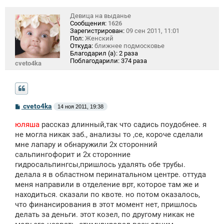
Девица на выданье
Сообщения:
1626
Зарегистрирован:
09 сен 2011, 11:01
Пол:
Женский
Откуда:
ближнее подмосковье
Благодарил (а):
2 раза
Поблагодарили:
374 раза
cveto4ka
С
cveto4ka
14 ноя 2011, 19:38
о
о
юляша
рассказ длинный,так что садись поудобнее. я
б
щ
не могла никак заб., анализы то ,се, короче сделали
е
мне лапару и обнаружили 2х сторонний
н
сальпингофорит и 2х сторонние
и
е
гидросальпингсы,пришлось удалять обе трубы.
делала я в областном перинатальном центре. оттуда
меня направили в отделение врт, которое там же и
находиться. сказали по квоте. но потом оказалось,
что финансирования в этот момент нет, пришлось
делать за деньги. этот козел, по другому никак не