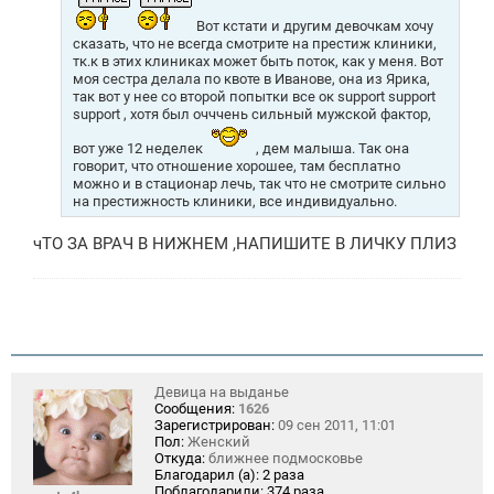
Вот кстати и другим девочкам хочу
сказать, что не всегда смотрите на престиж клиники,
тк.к в этих клиниках может быть поток, как у меня. Вот
моя сестра делала по квоте в Иванове, она из Ярика,
так вот у нее со второй попытки все ок support support
support , хотя был очччень сильный мужской фактор,
вот уже 12 неделек
, дем малыша. Так она
говорит, что отношение хорошее, там бесплатно
можно и в стационар лечь, так что не смотрите сильно
на престижность клиники, все индивидуально.
чТО ЗА ВРАЧ В НИЖНЕМ ,НАПИШИТЕ В ЛИЧКУ ПЛИЗ
Девица на выданье
Сообщения:
1626
Зарегистрирован:
09 сен 2011, 11:01
Пол:
Женский
Откуда:
ближнее подмосковье
Благодарил (а):
2 раза
Поблагодарили:
374 раза