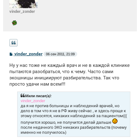
vinder_zonder
С
vinder_zonder
06 сен 2011, 21:09
о
о
Ну у нас тоже не каждый врач и не в каждой клинике
б
щ
пытаются разобраться, что к чему. Часто сами
е
экошницы инициируют разбирательства. Так что
н
просто удачи нам всем!!!
и
е
Мили писал(а):
vinder_zonder
да я не против больницы и наблюдений врачей, но
дело в том что я не в РФ живу сейчас , и здесь проще к
этому относятся, никаких наблюдений за пациентом(((
получится хорошо, не получится делай дальше
после недачного ЭКО никаких разбирательств (почему
именно не получилось)