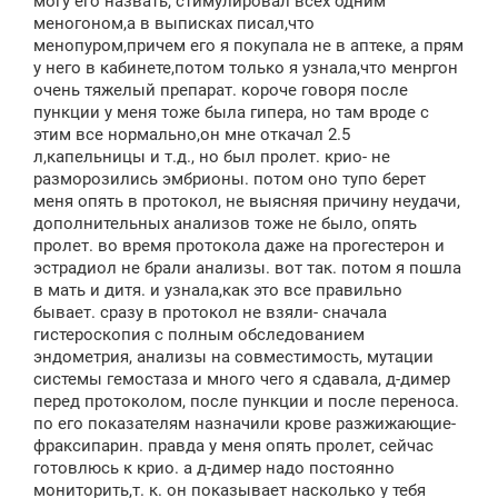
могу его назвать, стимулировал всех одним
меногоном,а в выписках писал,что
менопуром,причем его я покупала не в аптеке, а прям
у него в кабинете,потом только я узнала,что менргон
очень тяжелый препарат. короче говоря после
пункции у меня тоже была гипера, но там вроде с
этим все нормально,он мне откачал 2.5
л,капельницы и т.д., но был пролет. крио- не
разморозились эмбрионы. потом оно тупо берет
меня опять в протокол, не выясняя причину неудачи,
дополнительных анализов тоже не было, опять
пролет. во время протокола даже на прогестерон и
эстрадиол не брали анализы. вот так. потом я пошла
в мать и дитя. и узнала,как это все правильно
бывает. сразу в протокол не взяли- сначала
гистероскопия с полным обследованием
эндометрия, анализы на совместимость, мутации
системы гемостаза и много чего я сдавала, д-димер
перед протоколом, после пункции и после переноса.
по его показателям назначили крове разжижающие-
фраксипарин. правда у меня опять пролет, сейчас
готовлюсь к крио. а д-димер надо постоянно
мониторить,т. к. он показывает насколько у тебя