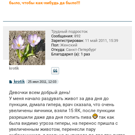
было, чтобы как-нибудь да было!!!
Трудный подросток
Сообщения:
892
Зарегистрирован:
11 май 2011, 15:39
Пол:
Женский
Откуда:
Санкт-Петербург
Благодарил (а):
1 раз
krotik
С
krotik
25 июл 2011, 12:03
о
о
Девочки всем добрый день!
б
щ
У меня начало раздувать живот за два дня до
е
пункции, думала гипера, врач сказала, что очень
н
увеличены яичники, взяли 15 ЯК, после пункции
и
е
разрешили даже два дня попить пива
так как
была видимо угроза гиперы, на перенос пришла с
увеличенным животом, перенесли пару