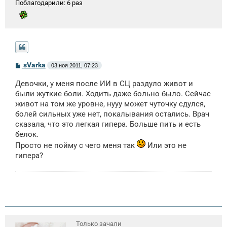
Поблагодарили:
6 раз
С
sVarka
03 ноя 2011, 07:23
о
о
Девочки, у меня после ИИ в СЦ раздуло живот и
б
щ
были жуткие боли. Ходить даже больно было. Сейчас
е
живот на том же уровне, нууу может чуточку сдулся,
н
болей сильных уже нет, покалывания остались. Врач
и
е
сказала, что это легкая гипера. Больше пить и есть
белок.
Просто не пойму с чего меня так
Или это не
гипера?
Только зачали