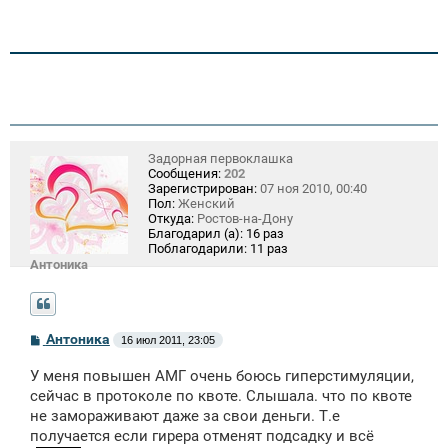
Задорная первоклашка
Сообщения:
202
Зарегистрирован:
07 ноя 2010, 00:40
Пол:
Женский
Откуда:
Ростов-на-Дону
Благодарил (а):
16 раз
Поблагодарили:
11 раз
Антоника
С
Антоника
16 июл 2011, 23:05
о
о
У меня повышен АМГ очень боюсь гиперстимуляции,
б
щ
сейчас в протоколе по квоте. Слышала. что по квоте
е
не замораживают даже за свои деньги. Т.е
н
получается если гирера отменят подсадку и всё
и