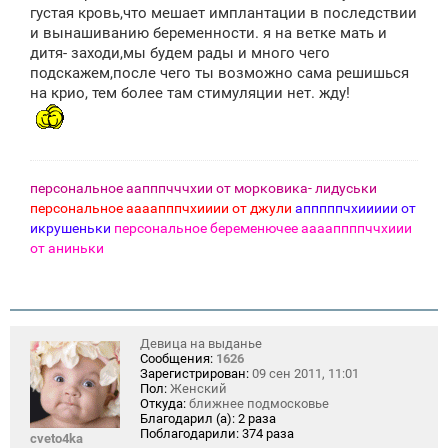
густая кровь,что мешает имплантации в последствии
и вынашиванию беременности. я на ветке мать и
дитя- заходи,мы будем рады и много чего
подскажем,после чего ты возможно сама решишься
на крио, тем более там стимуляции нет. жду!
персональное аапппчччхии от морковика- лидуськи
персональное аааапппчхииии от джули
апппппчхиииии от
икрушеньки
персональное беременючее ааааппппччхиии
от аниньки
Девица на выданье
Сообщения:
1626
Зарегистрирован:
09 сен 2011, 11:01
Пол:
Женский
Откуда:
ближнее подмосковье
Благодарил (а):
2 раза
Поблагодарили:
374 раза
cveto4ka