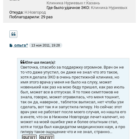
Клиника Нуриевых г.Казань
Где было удачное ЭКО:
Клиника Нуриевых
Откуда:
Н.Новгород
Поблагодарили:
29 раз
С
ольга*
13 ноя 2011, 19:28
о
о
б
щ
Юля-ша писал(а):
е
Светочка, спасибо за поддержку огромное. Врач он не
н
то что даже упустил, он даже не знал что это такое,
и
хотя я делала ЭКО в очень престижной клинике, но
е
имя этого врача у меня не было на слуху, может
новенький как раз на мою беду пришел, как раз июль
был, может все в отпусках. Я то тоже симптомов не
знала, говорю, может отравилась, что меня тошнит,
так он да, наверное , таблеток выписал, нет чтобы узи
сделать, вот так я и запустила гиперу. Но сейчас этот
врач уже не работает после моего случая, но нашла его
в инете, что он в Нижнем Новгороде лечит-калечит, но
может на моей ошибке уже и более опытным стал,
хотя и тогда был кандидатом медицинских наук, а про
гиперу такое ощущение что и не знал, странно...