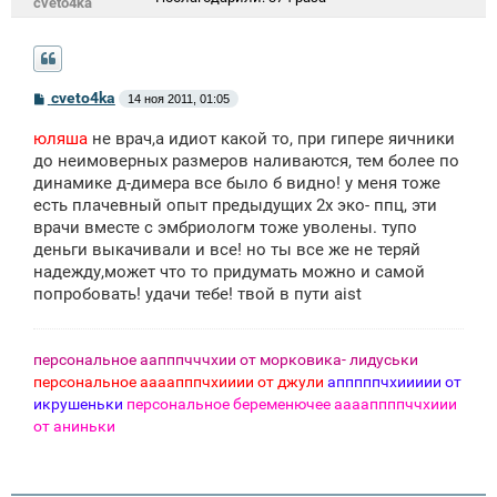
cveto4ka
С
cveto4ka
14 ноя 2011, 01:05
о
о
юляша
не врач,а идиот какой то, при гипере яичники
б
щ
до неимоверных размеров наливаются, тем более по
е
динамике д-димера все было б видно! у меня тоже
н
есть плачевный опыт предыдущих 2х эко- ппц, эти
и
е
врачи вместе с эмбриологм тоже уволены. тупо
деньги выкачивали и все! но ты все же не теряй
надежду,может что то придумать можно и самой
попробовать! удачи тебе! твой в пути aist
персональное аапппчччхии от морковика- лидуськи
персональное аааапппчхииии от джули
апппппчхиииии от
икрушеньки
персональное беременючее ааааппппччхиии
от аниньки