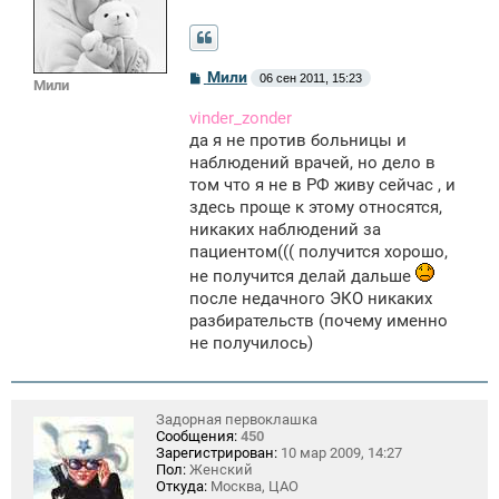
С
Мили
06 сен 2011, 15:23
Мили
о
о
vinder_zonder
б
щ
да я не против больницы и
е
наблюдений врачей, но дело в
н
том что я не в РФ живу сейчас , и
и
е
здесь проще к этому относятся,
никаких наблюдений за
пациентом((( получится хорошо,
не получится делай дальше
после недачного ЭКО никаких
разбирательств (почему именно
не получилось)
Задорная первоклашка
Сообщения:
450
Зарегистрирован:
10 мар 2009, 14:27
Пол:
Женский
Откуда:
Москва, ЦАО