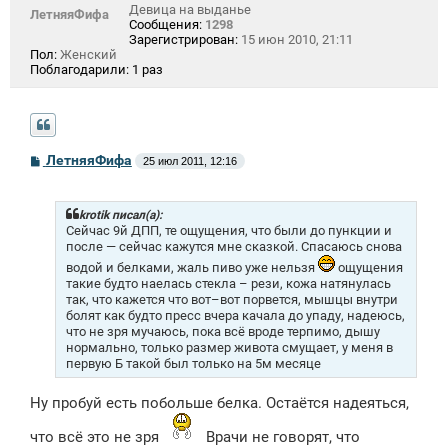
Девица на выданье
ЛетняяФифа
Сообщения:
1298
Зарегистрирован:
15 июн 2010, 21:11
Пол:
Женский
Поблагодарили:
1 раз
С
ЛетняяФифа
25 июл 2011, 12:16
о
о
б
щ
krotik писал(а):
е
Сейчас 9й ДПП, те ощущения, что были до пункции и
н
после — сейчас кажутся мне сказкой. Спасаюсь снова
и
водой и белками, жаль пиво уже нельзя
ощущения
е
такие будто наелась стекла – рези, кожа натянулась
так, что кажется что вот–вот порвется, мышцы внутри
болят как будто пресс вчера качала до упаду, надеюсь,
что не зря мучаюсь, пока всё вроде терпимо, дышу
нормально, только размер живота смущает, у меня в
первую Б такой был только на 5м месяце
Ну пробуй есть побольше белка. Остаётся надеяться,
что всё это не зря
Врачи не говорят, что