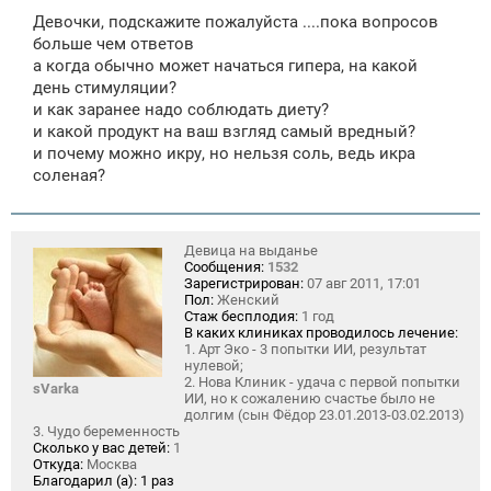
о
Девочки, подскажите пожалуйста ....пока вопросов
б
щ
больше чем ответов
е
а когда обычно может начаться гипера, на какой
н
день стимуляции?
и
е
и как заранее надо соблюдать диету?
и какой продукт на ваш взгляд самый вредный?
и почему можно икру, но нельзя соль, ведь икра
соленая?
Девица на выданье
Сообщения:
1532
Зарегистрирован:
07 авг 2011, 17:01
Пол:
Женский
Стаж бесплодия:
1 год
В каких клиниках проводилось лечение:
1. Арт Эко - 3 попытки ИИ, результат
нулевой;
2. Нова Клиник - удача с первой попытки
sVarka
ИИ, но к сожалению счастье было не
долгим (сын Фёдор 23.01.2013-03.02.2013)
3. Чудо беременность
Сколько у вас детей:
1
Откуда:
Москва
Благодарил (а):
1 раз