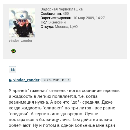
Задорная первоклашка
Сообщения:
450
Зарегистрирован:
10 мар 2009, 14:27
Пол:
Женский
Откуда:
Москва, ЦАО
vinder_zonder
С
vinder_zonder
06 сен 2011, 11:57
о
о
У врачей "тяжелая" степень - когда сознание теряешь
б
щ
и жидкость в легких появляется, т.е. когда
е
реанимация нужна. А все что "до" - средняя. Даже
н
когда жидкость "сливают" по три литра - все равно
и
е
"средняя". А терпеть иногда вредно. Лучше
постараться в больницу лечь. Там действительно
облегчают. Ну и потом в одной больнице мне врач