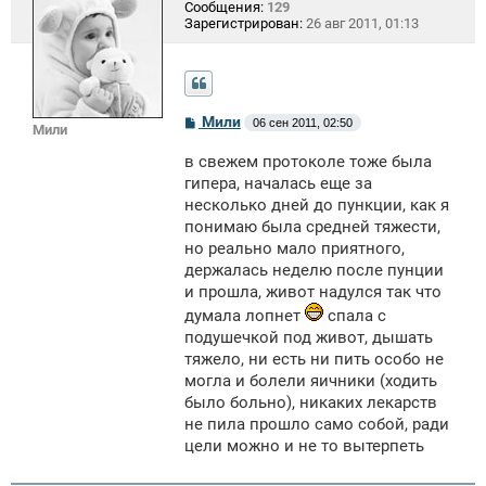
Сообщения:
129
Зарегистрирован:
26 авг 2011, 01:13
С
Мили
06 сен 2011, 02:50
Мили
о
о
в свежем протоколе тоже была
б
щ
гипера, началась еще за
е
несколько дней до пункции, как я
н
понимаю была средней тяжести,
и
е
но реально мало приятного,
держалась неделю после пунции
и прошла, живот надулся так что
думала лопнет
спала с
подушечкой под живот, дышать
тяжело, ни есть ни пить особо не
могла и болели яичники (ходить
было больно), никаких лекарств
не пила прошло само собой, ради
цели можно и не то вытерпеть