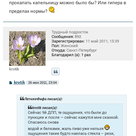
прокапать капельницу можно было бы? Или гипера в
пределах нормы?
Трудный подросток
Сообщения:
892
Зарегистрирован:
11 май 2011, 15:39
Пол:
Женский
Откуда:
Санкт-Петербург
Благодарил (а):
1 раз
krotik
С
krotik
26 июл 2011, 23:04
о
о
б
щ
ЛетняяФифа писал(а):
е
н
krotik писал(а):
и
Сейчас 9й ДПП, те ощущения, что были до
е
пункции и после — сейчас кажутся мне сказкой.
Спасаюсь снова
водой и белками, жаль пиво уже нельзя
ощущения такие будто наелась стекла – рези,