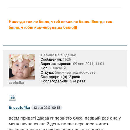
Никогда так не было, чтоб никак не было. Всегда так
было, чтобы как-нибудь да было!!!
Девица на выданье
Сообщения:
1626
Зарегистрирован:
09 сен 2011, 11:01
Пол:
Женский
Откуда:
ближнее подмосковье
Благодарил (а):
2 раза
Поблагодарили:
374 раза
cveto4ka
С
cveto4ka
13 сен 2011, 00:15
о
о
всем привет! даааа гипера-это бяка! первый раз она у
б
щ
меня началась на 2 день после переноса.живот
е
разнесло-дальше некуда.приехала в клинику-