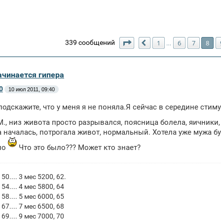
Страница
8
из
10
339 сообщений
1
6
7
8
…
Пред.
начинается гипера
0
10 июл 2011, 09:40
подскажите, что у меня я не поняла.Я сейчас в середине сти
М., низ живота просто разрывался, поясница болела, яичники,
а началась, потрогала живот, нормальный. Хотела уже мужа б
ло
Что это было??? Может кто знает?
 50.... 3 мес 5200, 62.
 54.... 4 мес 5800, 64
 58.... 5 мес 6000, 65
 67.... 7 мес 6500, 68
 69.... 9 мес 7000, 70