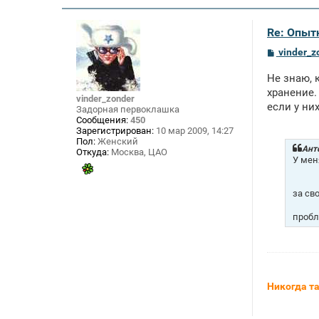
Re: Опыт
С
vinder_z
о
о
Не знаю, 
б
щ
хранение.
vinder_zonder
е
если у ни
Задорная первоклашка
н
Сообщения:
450
и
Зарегистрирован:
10 мар 2009, 14:27
е
Пол:
Женский
Анто
Откуда:
Москва, ЦАО
У мен
за св
пробл
Никогда та