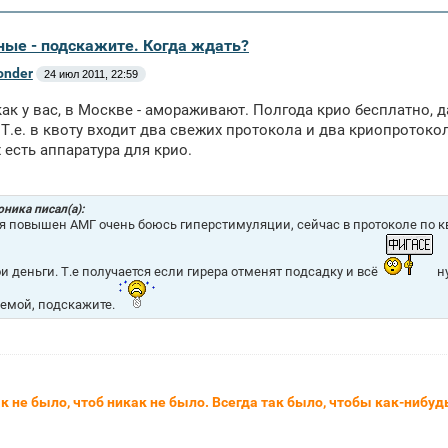
ные - подскажите. Когда ждать?
onder
24 июл 2011, 22:59
как у вас, в Москве - амораживают. Полгода крио бесплатно,
 Т.е. в квоту входит два свежих протокола и два криопротокол
х есть аппаратура для крио.
ника писал(а):
я повышен АМГ очень боюсь гиперстимуляции, сейчас в протоколе по к
ои деньги. Т.е получается если гирера отменят подсадку и всё
ну
емой, подскажите.
к не было, чтоб никак не было. Всегда так было, чтобы как-нибудь