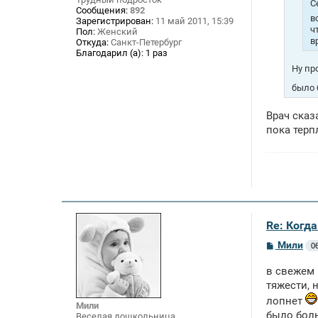
и
С
Сообщения:
892
е
в
Зарегистрирован:
11 май 2011, 15:39
ч
Пол:
Женский
в
Откуда:
Санкт-Петербург
Благодарил (а):
1 раз
Ну пр
было 
Врач сказ
пока терп
Re: Когд
С
Мили
0
о
о
в свежем 
б
щ
тяжести, 
е
лопнет
н
Мили
и
было боль
Веселая дошкольница