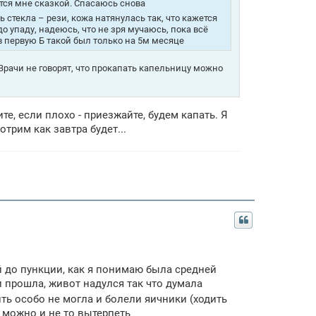
тся мне сказкой. Спасаюсь снова
 стекла – рези, кожа натянулась так, что кажется
о упаду, надеюсь, что не зря мучаюсь, пока всё
в первую Б такой был только на 5м месяце
Врачи не говорят, что прокапать капельницу можно
те, если плохо - приезжайте, будем капать. Я
трим как завтра будет...
й до пункции, как я понимаю была средней
 прошла, живот надулся так что думала
ть особо не могла и болели яичники (ходить
 можно и не то вытерпеть