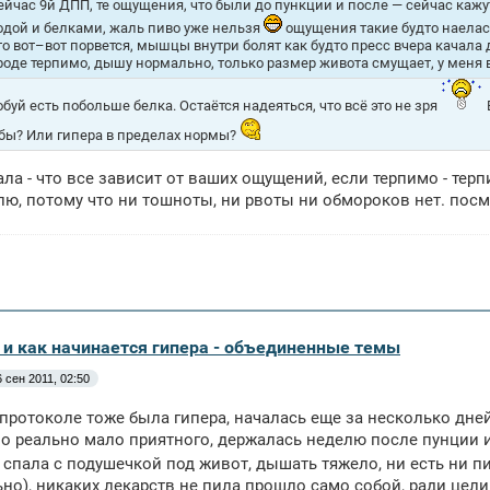
ейчас 9й ДПП, те ощущения, что были до пункции и после — сейчас кажу
одой и белками, жаль пиво уже нельзя
ощущения такие будто наелась
то вот–вот порвется, мышцы внутри болят как будто пресс вчера качала д
роде терпимо, дышу нормально, только размер живота смущает, у меня 
обуй есть побольше белка. Остаётся надеяться, что всё это не зря
бы? Или гипера в пределах нормы?
ала - что все зависит от ваших ощущений, если терпимо - терпи
лю, потому что ни тошноты, ни рвоты ни обмороков нет. посмо
а и как начинается гипера - объединенные темы
6 сен 2011, 02:50
протоколе тоже была гипера, началась еще за несколько дне
но реально мало приятного, держалась неделю после пунции и
спала с подушечкой под живот, дышать тяжело, ни есть ни пи
но), никаких лекарств не пила прошло само собой, ради цели