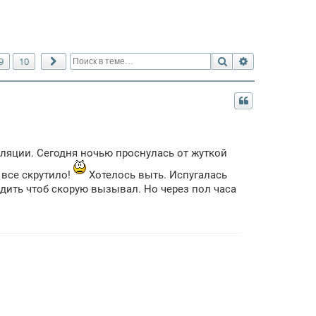
Поиск
Расширенный 
9
10
След.
муляции. Сегодня ночью проснулась от жуткой
 все скрутило!
Хотелось выть. Испугалась
удить чтоб скорую вызывал. Но через пол часа