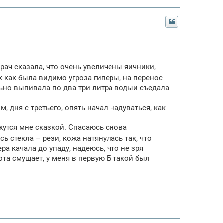
врач сказала, что очень увеличены яичники,
к как была видимо угроза гиперы, на перенос
ьно выпивала по два три литра водыи съедала
, дня с третьего, опять начал надуваться, как
жутся мне сказкой. Спасаюсь снова
ь стекла – рези, кожа натянулась так, что
ра качала до упаду, надеюсь, что не зря
та смущает, у меня в первую Б такой был