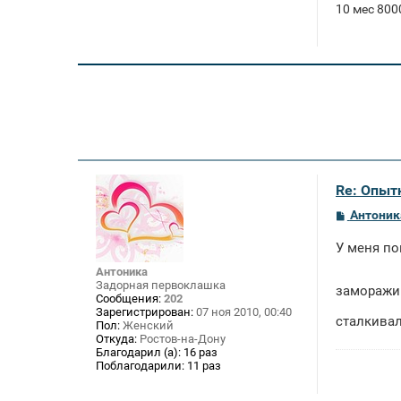
10 мес 8000
Re: Опыт
С
Антоник
о
о
У меня по
б
щ
Антоника
е
Задорная первоклашка
н
заморажив
Сообщения:
202
и
Зарегистрирован:
07 ноя 2010, 00:40
е
сталкивал
Пол:
Женский
Откуда:
Ростов-на-Дону
Благодарил (а):
16 раз
Поблагодарили:
11 раз