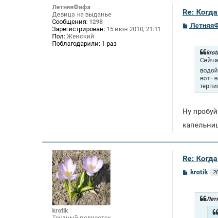
ЛетняяФифа
Re: Когд
Девица на выданье
Сообщения:
1298
С
Летняя
Зарегистрирован:
15 июн 2010, 21:11
о
Пол:
Женский
о
Поблагодарили:
1 раз
б
щ
krot
е
Сейча
н
водой
и
вот–в
е
терпи
Ну пробуй
капельни
Re: Когд
С
krotik
2
о
о
б
щ
Лет
е
krotik
н
Трудный подросток