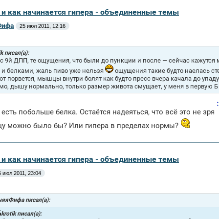
а и как начинается гипера - объединенные темы
Фифа
25 июл 2011, 12:16
ik писал(а):
с 9й ДПП, те ощущения, что были до пункции и после — сейчас кажутся
 и белками, жаль пиво уже нельзя
ощущения такие будто наелась стек
от порвется, мышцы внутри болят как будто пресс вчера качала до упаду
мо, дышу нормально, только размер живота смущает, у меня в первую Б
 есть побольше белка. Остаётся надеяться, что всё это не зря
цу можно было бы? Или гипера в пределах нормы?
а и как начинается гипера - объединенные темы
6 июл 2011, 23:04
няяФифа писал(а):
krotik писал(а):