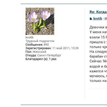
Re: Когд
С
krotik
2
о
о
Девочки 
б
щ
У меня на
е
взяли 15 
krotik
н
Трудный подросток
и
пришла с 
Сообщения:
892
е
только кр
Зарегистрирован:
11 май 2011, 15:39
На следую
Пол:
Женский
Откуда:
Санкт-Петербург
барабан с
Благодарил (а):
1 раз
Сейчас 9й
водой и б
кажется ч
мучаюсь, 
только на