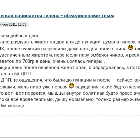
а и как начинается гипера - объединенные темы
5 июл 2011, 12:03
всем добрый день!
чало раздувать живот за два дня до пункции, думала гипера, 
ЯК, после пункции разрешили даже два дня попить пива
та
увеличенным животом, перенесли пару эмбриончиков, я реал
еветок по 700гр в день, очень боялась гиперы .
щий день после переноса живот опал, я обрадовалась, а потом
тал на 5й ДПП.
 ДПП, те ощущения, что были до пункции и после — сейчас ка
елками, жаль пиво уже нельзя
ощущения такие будто наелас
то вот–вот порвется, мышцы внутри болят как будто пресс вче
пока всё вроде терпимо, дышу нормально, только размер живо
 5м месяце