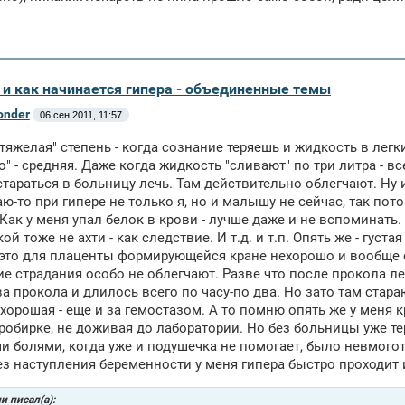
а и как начинается гипера - объединенные темы
onder
06 сен 2011, 11:57
"тяжелая" степень - когда сознание теряешь и жидкость в легк
до" - средняя. Даже когда жидкость "сливают" по три литра - вс
тараться в больницу лечь. Там действительно облегчают. Ну 
аю-то при гипере не только я, но и малышу не сейчас, так пот
 Как у меня упал белок в крови - лучше даже и не вспоминать. 
й тоже не ахти - как следствие. И т.д. и т.п. Опять же - густ
а это для плаценты формирующейся кране нехорошо и вообще 
е страдания особо не облегчают. Разве что после прокола легч
а прокола и длилось всего по часу-по два. Но зато там стара
хорошая - еще и за гемостазом. А то помню опять же у меня к
робирке, не доживая до лаборатории. Но без больницы уже 
 болями, когда уже и подушечка не помогает, было невмоготу.
ез наступления беременности у меня гипера быстро проходит 
и писал(а):