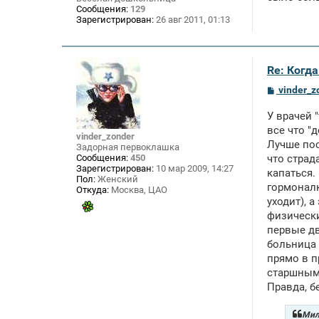
е
Сообщения:
129
Зарегистрирован:
26 авг 2011, 01:13
Re: Когд
С
vinder_z
о
о
У врачей 
б
щ
все что "
vinder_zonder
е
Лучше пос
Задорная первоклашка
н
Сообщения:
450
что страд
и
Зарегистрирован:
10 мар 2009, 14:27
е
капаться.
Пол:
Женский
гормоналко
Откуда:
Москва, ЦАО
уходит), 
физически
первые дв
больница 
прямо в п
старшными
Правда, б
Мил