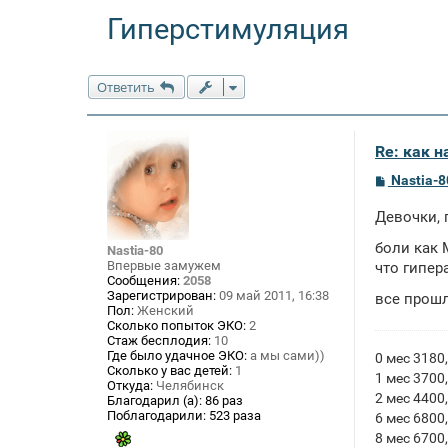
Гиперстимуляция
Ответить
Re: как 
С
Nastia-8
о
о
Девочки, 
б
щ
боли как 
е
Nastia-80
н
Впервые замужем
что гипер
и
Сообщения:
2058
е
Зарегистрирован:
09 май 2011, 16:38
все прош
Пол:
Женский
Сколько попыток ЭКО:
2
Стаж бесплодия:
10
Где было удачное ЭКО:
а мы сами))
0 мес 3180,
Сколько у вас детей:
1
1 мес 3700,
Откуда:
Челябинск
2 мес 4400,
Благодарил (а):
86 раз
Поблагодарили:
523 раза
6 мес 6800,
8 мес 6700,