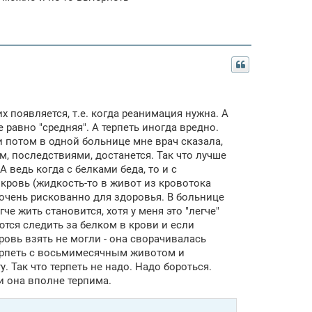
их появляется, т.е. когда реанимация нужна. А
е равно "средняя". А терпеть иногда вредно.
и потом в одной больнице мне врач сказала,
ом, последствиями, достанется. Так что лучше
А ведь когда с белками беда, то и с
ая кровь (жидкость-то в живот из кровотока
очень рискованно для здоровья. В больнице
е жить становится, хотя у меня это "легче"
ются следить за белком в крови и если
ровь взять не могли - она сворачивалась
терпеть с восьмимесячным животом и
 Так что терпеть не надо. Надо бороться.
и она вполне терпима.