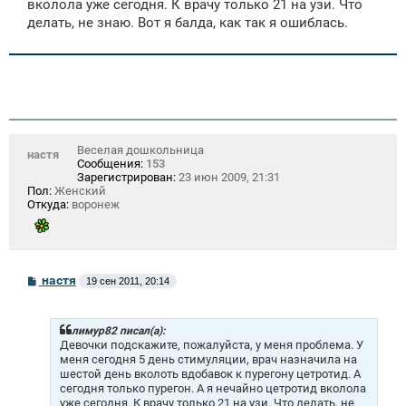
вколола уже сегодня. К врачу только 21 на узи. Что
делать, не знаю. Вот я балда, как так я ошиблась.
Веселая дошкольница
настя
Сообщения:
153
Зарегистрирован:
23 июн 2009, 21:31
Пол:
Женский
Откуда:
воронеж
С
настя
19 сен 2011, 20:14
о
о
б
щ
лимур82 писал(а):
е
Девочки подскажите, пожалуйста, у меня проблема. У
н
меня сегодня 5 день стимуляции, врач назначила на
и
шестой день вколоть вдобавок к пурегону цетротид. А
е
сегодня только пурегон. А я нечайно цетротид вколола
уже сегодня. К врачу только 21 на узи. Что делать, не