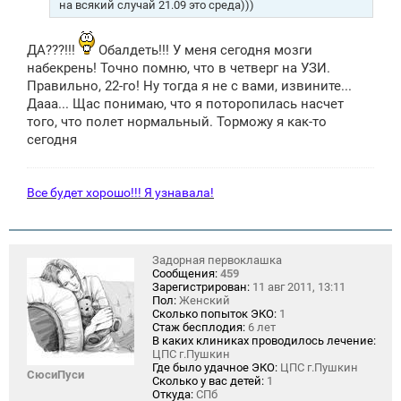
н
на всякий случай 21.09 это среда)))
и
е
ДА???!!!
Обалдеть!!! У меня сегодня мозги
набекрень! Точно помню, что в четверг на УЗИ.
Правильно, 22-го! Ну тогда я не с вами, извините...
Дааа... Щас понимаю, что я поторопилась насчет
того, что полет нормальный. Торможу я как-то
сегодня
Все будет хорошо!!! Я узнавала!
Задорная первоклашка
Сообщения:
459
Зарегистрирован:
11 авг 2011, 13:11
Пол:
Женский
Сколько попыток ЭКО:
1
Стаж бесплодия:
6 лет
В каких клиниках проводилось лечение:
ЦПС г.Пушкин
Где было удачное ЭКО:
ЦПС г.Пушкин
СюсиПуси
Сколько у вас детей:
1
Откуда:
СПб