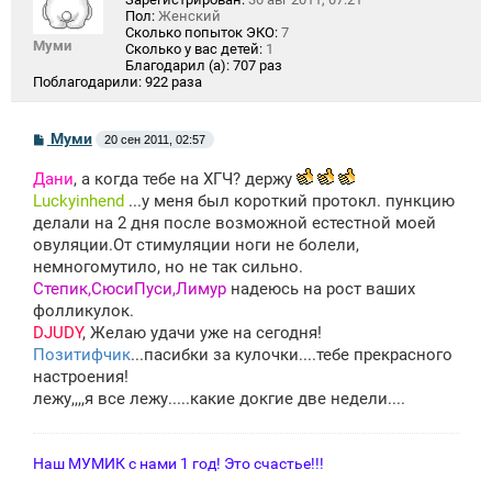
Пол:
Женский
Сколько попыток ЭКО:
7
Муми
Сколько у вас детей:
1
Благодарил (а):
707 раз
Поблагодарили:
922 раза
С
Муми
20 сен 2011, 02:57
о
о
Дани
, а когда тебе на ХГЧ? держу
б
щ
Luckyinhend
...у меня был короткий протокл. пункцию
е
делали на 2 дня после возможной естестной моей
н
овуляции.От стимуляции ноги не болели,
и
е
немногомутило, но не так сильно.
Степик,СюсиПуси,Лимур
надеюсь на рост ваших
фолликулок.
DJUDY
, Желаю удачи уже на сегодня!
Позитифчик
...пасибки за кулочки....тебе прекрасного
настроения!
лежу,,,,я все лежу.....какие докгие две недели....
Наш МУМИК с нами 1 год! Это счастье!!!