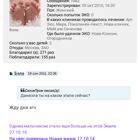
Сообщения:
1062
Зарегистрирован:
05 окт 2010, 16:30
Пол:
Женский
Сколько попыток ЭКО:
0
В каких клиниках проводилось лечение:
Арт-
Эко, Мира, Поколение-Некст, Нова-клиник,
ММА им.Сеченова
Бэла
Где было удачное ЭКО:
Нова-Клиник,
Огородников
Сколько у вас детей:
2
Откуда:
Москва, ЗАО
Благодарил (а):
271 раз
Поблагодарили:
155 раз
С
Бэла
19 сен 2011, 22:36
о
о
б
щ
СюсиПуси писал(а):
е
Даниэла ты на каком этапе сейчас?
н
и
Жду дня хгч
е
Одним мальчиком стало еще больше на этой Земле
27.10.16
На свет появилась Новая жизнь 17.10.14