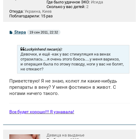
Где было удачное ЭКО:
Исида
Сколько у вас детей:
2
Откуда:
Украина, Киев
Поблагодарили:
15 раз
С
Stepa
19 сен 2011, 22:32
о
о
б
щ
Luckyinhend писал(а):
е
Девочки, и ещё -как у вас стимуляция на венах
н
отразилась.....я очень этого боюсь.....у меня варикоз,
и
и операция была по этому поводу, ноги у вас не болят,
е
не отекают?
Приветствую! Я не знаю, колют ли какие-нибудь
препараты в вену? У меня фостимон в живот. С
ногами ничего такого.
Все будет хорошо!!! Я узнавала!
Девица на выданье