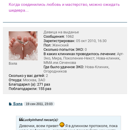
Когда соединились любовь и мастерство, можно ожидать
шедевра...
Девица на выданье
Сообщения:
1062
Зарегистрирован:
05 окт 2010, 16:30
Пол:
Женский
Сколько попыток ЭКО:
0
В каких клиниках проводилось лечение:
Арт-
Эко, Мира, Поколение-Некст, Нова-клиник,
ММА им.Сеченова
Бэла
Где было удачное ЭКО:
Нова-Клиник,
Огородников
Сколько у вас детей:
2
Откуда:
Москва, ЗАО
Благодарил (а):
271 раз
Поблагодарили:
155 раз
С
Бэла
19 сен 2011, 23:03
о
о
б
щ
Luckyinhend писал(а):
е
Девочки, всем привет
Я в длинном протоколе, пока
н