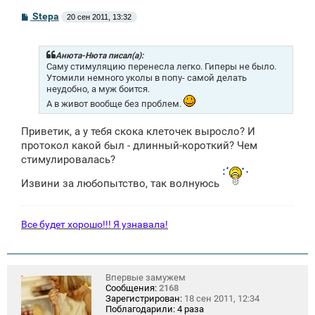
С
Stepa
20 сен 2011, 13:32
о
о
б
щ
Анюта-Нюта писал(а):
е
Саму стимуляцию перенесла легко. Гиперы не было.
н
Утомили немного уколы в попу- самой делать
и
неудобно, а муж боится.
е
А в живот вообще без проблем.
Приветик, а у тебя скока клеточек выросло? И
протокол какой был - длинный-короткий? Чем
стимулировалась?
Извини за любопытство, так волнуюсь
Все будет хорошо!!! Я узнавала!
Впервые замужем
Сообщения:
2168
Зарегистрирован:
18 сен 2011, 12:34
Поблагодарили:
4 раза