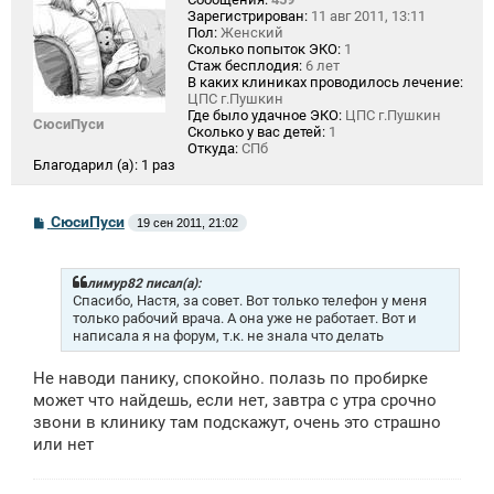
Зарегистрирован:
11 авг 2011, 13:11
Пол:
Женский
Сколько попыток ЭКО:
1
Стаж бесплодия:
6 лет
В каких клиниках проводилось лечение:
ЦПС г.Пушкин
Где было удачное ЭКО:
ЦПС г.Пушкин
СюсиПуси
Сколько у вас детей:
1
Откуда:
СПб
Благодарил (а):
1 раз
С
СюсиПуси
19 сен 2011, 21:02
о
о
б
щ
лимур82 писал(а):
е
Спасибо, Настя, за совет. Вот только телефон у меня
н
только рабочий врача. А она уже не работает. Вот и
и
написала я на форум, т.к. не знала что делать
е
Не наводи панику, спокойно. полазь по пробирке
может что найдешь, если нет, завтра с утра срочно
звони в клинику там подскажут, очень это страшно
или нет