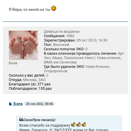
Я Вера, со мной на ты
Девица на выданье
Сообщения:
1062
Зарегистрирован:
05 окт 2010, 16:30
Пол:
Женский
Сколько попыток ЭКО:
0
В каких клиниках проводилось лечение:
Арт-
Эко, Мира, Поколение-Некст, Нова-клиник,
ММА им.Сеченова
Бэла
Где было удачное ЭКО:
Нова-Клиник,
Огородников
Сколько у вас детей:
2
Откуда:
Москва, ЗАО
Благодарил (а):
271 раз
Поблагодарили:
155 раз
С
Бэла
20 сен 2011, 09:46
о
о
б
щ
СюсиПуси писал(а):
е
Всем спасибо за поддержку
н
Муми, Даниэла, YI_PAZITIFFF ждем от Вас только