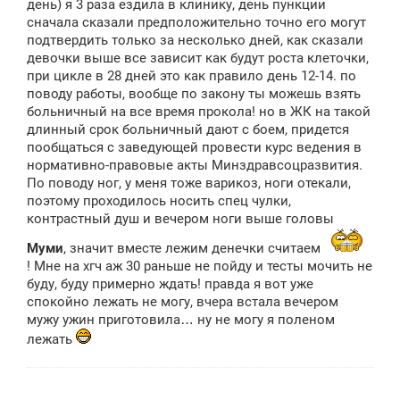
день) я 3 раза ездила в клинику, день пункции
сначала сказали предположительно точно его могут
подтвердить только за несколько дней, как сказали
девочки выше все зависит как будут роста клеточки,
при цикле в 28 дней это как правило день 12-14. по
поводу работы, вообще по закону ты можешь взять
больничный на все время прокола! но в ЖК на такой
длинный срок больничный дают с боем, придется
пообщаться с заведующей провести курс ведения в
нормативно-правовые акты Минздравсоцразвития.
По поводу ног, у меня тоже варикоз, ноги отекали,
поэтому проходилось носить спец чулки,
контрастный душ и вечером ноги выше головы
Муми
, значит вместе лежим денечки считаем
! Мне на хгч аж 30 раньше не пойду и тесты мочить не
буду, буду примерно ждать! правда я вот уже
спокойно лежать не могу, вчера встала вечером
мужу ужин приготовила… ну не могу я поленом
лежать