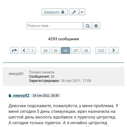
Закрыто
Поиск
Расширенный п
4293 сообщения
Страница
36
из
123
1
34
35
36
37
38
123
…
…
Пред.
След
Только зачали
лимур82
Сообщения:
32
Зарегистрирован:
18 сен 2011, 17:09
С
лимур82
19 сен 2011, 18:35
о
о
Девочки подскажите, пожалуйста, у меня проблема. У
б
щ
меня сегодня 5 день стимуляции, врач назначила на
е
шестой день вколоть вдобавок к пурегону цетротид.
н
А сегодня только пурегон. А я нечайно цетротид
и
е