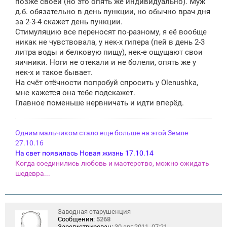
позже своей (но это опять же индивидуально). Муж
д.б. обязательно в день пункции, но обычно врач дня
за 2-3-4 скажет день пункции.
Стимуляцию все переносят по-разному, я её вообще
никак не чувствовала, у нек-х гипера (пей в день 2-3
литра воды и белковую пищу), нек-е ощущают свои
яичники. Ноги не отекали и не болели, опять же у
нек-х и такое бывает.
На счёт отёчности попробуй спросить у Olenushka,
мне кажется она тебе подскажет.
Главное поменьше нервничать и идти вперёд.
Одним мальчиком стало еще больше на этой Земле
27.10.16
На свет появилась Новая жизнь 17.10.14
Когда соединились любовь и мастерство, можно ожидать
шедевра...
Заводная старушенция
Сообщения:
5268
Зарегистрирован:
30 авг 2011, 07:21