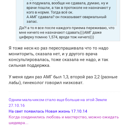
и
а я подумала, вообще не сдавала, думаю, ну и
е
врачи пошли, а так в протоколе не назначают у
кого в норме. Тогда всё ок.
А АМГ сдавала? он показывает овариальный
запас.
Да?! а то я все после каждого приема переживаю, что
мне ничего не назначают сдавать)))АМГ даже
циферку помню 1,574, вроде тож ничего)))
Я тоже неск-ко раз переспрашивала что то надо
мониторить, сказала нет, и у другого врача
консультировалась, тоже сказала не надо, и так
сильная поддержка.
У меня один раз АМГ был 1,3, второй раз 2,2 (разные
лабы), гинеколог говорил низковат.
Одним мальчиком стало еще больше на этой Земле
27.10.16
На свет появилась Новая жизнь 17.10.14
Когда соединились любовь и мастерство, можно ожидать
шедевра...