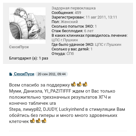
Задорная первоклашка
Сообщения:
459
Зарегистрирован:
11 авг 2011, 13:11
Пол:
Женский
Сколько попыток ЭКО:
1
Стаж бесплодия:
6 лет
В каких клиниках проводилось лечение:
ЦПС г.Пушкин
Где было удачное ЭКО:
ЦПС г.Пушкин
СюсиПуси
Сколько у вас детей:
1
Откуда:
СПб
Благодарил (а):
1 раз
С
СюсиПуси
20 сен 2011, 09:44
о
о
Всем спасибо за поддержку
б
щ
Муми, Даниэла, YI_PAZITIFFF ждем от Вас только
е
положительно трехзначных результатов ХГЧ и
н
конечно табличек ura
и
е
Stepa, лимур82, DJUDY, Luckyinhend в стимуляции Вам
обойтись без гиперы и много много здровеньких
клеточек