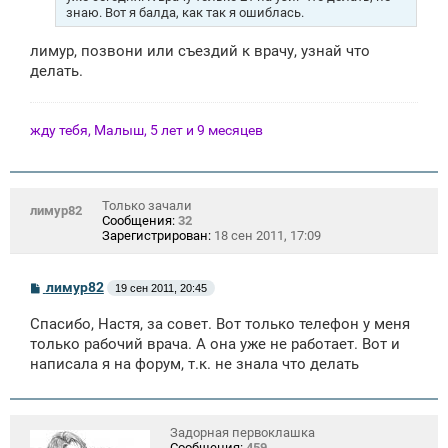
знаю. Вот я балда, как так я ошиблась.
лимур, позвони или съездий к врачу, узнай что
делать.
жду тебя, Малыш, 5 лет и 9 месяцев
Только зачали
лимур82
Сообщения:
32
Зарегистрирован:
18 сен 2011, 17:09
С
лимур82
19 сен 2011, 20:45
о
о
Спасибо, Настя, за совет. Вот только телефон у меня
б
щ
только рабочий врача. А она уже не работает. Вот и
е
написала я на форум, т.к. не знала что делать
н
и
е
Задорная первоклашка
Сообщения:
459