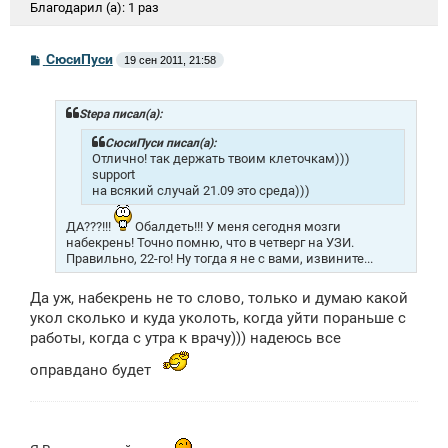
Благодарил (а):
1 раз
С
СюсиПуси
19 сен 2011, 21:58
о
о
б
щ
Stepa писал(а):
е
н
СюсиПуси писал(а):
и
Отлично! так держать твоим клеточкам)))
е
support
на всякий случай 21.09 это среда)))
ДА???!!!
Обалдеть!!! У меня сегодня мозги
набекрень! Точно помню, что в четверг на УЗИ.
Правильно, 22-го! Ну тогда я не с вами, извините...
Да уж, набекрень не то слово, только и думаю какой
укол сколько и куда уколоть, когда уйти пораньше с
работы, когда с утра к врачу))) надеюсь все
оправдано будет