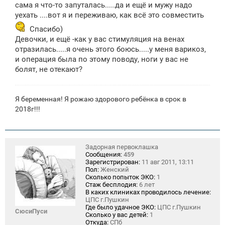
сама я что-то запуталась.....да и ещё и мужу надо
уехать ....вот я и переживаю, как всё это совместить
Спасибо)
Девочки, и ещё -как у вас стимуляция на венах
отразилась.....я очень этого боюсь.....у меня варикоз,
и операция была по этому поводу, ноги у вас не
болят, не отекают?
Я беременная! Я рожаю здорового ребёнка в срок в
2018г!!!
Задорная первоклашка
Сообщения:
459
Зарегистрирован:
11 авг 2011, 13:11
Пол:
Женский
Сколько попыток ЭКО:
1
Стаж бесплодия:
6 лет
В каких клиниках проводилось лечение:
ЦПС г.Пушкин
Где было удачное ЭКО:
ЦПС г.Пушкин
СюсиПуси
Сколько у вас детей:
1
Откуда:
СПб