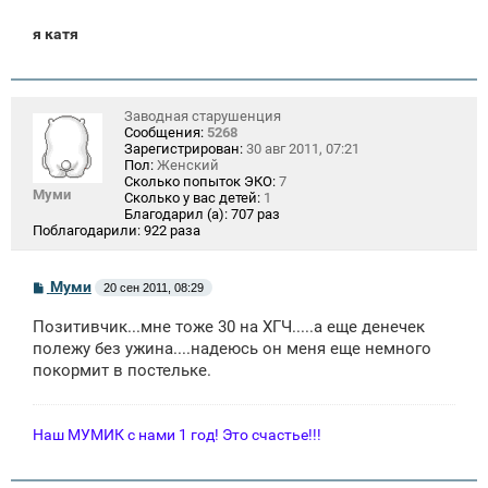
я катя
Заводная старушенция
Сообщения:
5268
Зарегистрирован:
30 авг 2011, 07:21
Пол:
Женский
Сколько попыток ЭКО:
7
Муми
Сколько у вас детей:
1
Благодарил (а):
707 раз
Поблагодарили:
922 раза
С
Муми
20 сен 2011, 08:29
о
о
Позитивчик...мне тоже 30 на ХГЧ.....а еще денечек
б
щ
полежу без ужина....надеюсь он меня еще немного
е
покормит в постельке.
н
и
е
Наш МУМИК с нами 1 год! Это счастье!!!