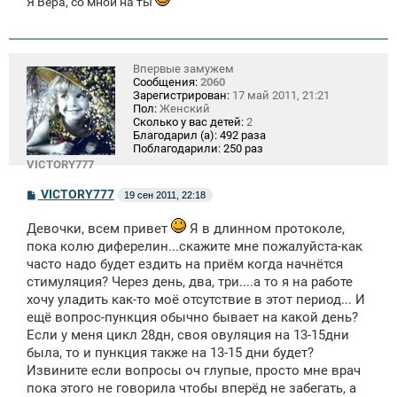
Я Вера, со мной на ты
Впервые замужем
Сообщения:
2060
Зарегистрирован:
17 май 2011, 21:21
Пол:
Женский
Сколько у вас детей:
2
Благодарил (а):
492 раза
Поблагодарили:
250 раз
VICTORY777
С
VICTORY777
19 сен 2011, 22:18
о
о
Девочки, всем привет
Я в длинном протоколе,
б
щ
пока колю диферелин...скажите мне пожалуйста-как
е
часто надо будет ездить на приём когда начнётся
н
и
стимуляция? Через день, два, три....а то я на работе
е
хочу уладить как-то моё отсутствие в этот период... И
ещё вопрос-пункция обычно бывает на какой день?
Если у меня цикл 28дн, своя овуляция на 13-15дни
была, то и пункция также на 13-15 дни будет?
Извините если вопросы оч глупые, просто мне врач
пока этого не говорила чтобы вперёд не забегать, а