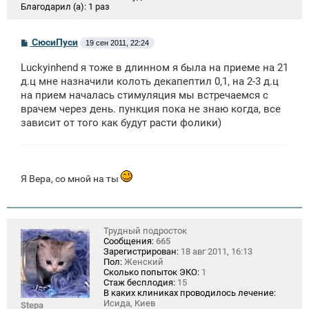
Благодарил (а):
1 раз
С
СюсиПуси
19 сен 2011, 22:24
о
о
Luckyinhend я тоже в длинном я была на приеме на 21
б
щ
д.ц мне назначили колоть декапептил 0,1, на 2-3 д.ц
е
на прием началась стимуляция мы встречаемся с
н
врачем через день. пункция пока не знаю когда, все
и
е
зависит от того как будут расти фолики)
Я Вера, со мной на ты
Трудный подросток
Сообщения:
665
Зарегистрирован:
18 авг 2011, 16:13
Пол:
Женский
Сколько попыток ЭКО:
1
Стаж бесплодия:
15
В каких клиниках проводилось лечение:
Исида, Киев
Stepa