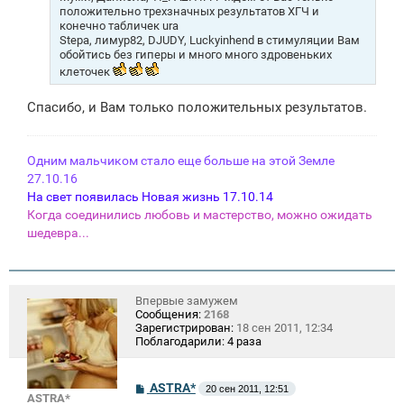
и
положительно трехзначных результатов ХГЧ и
е
конечно табличек ura
Stepa, лимур82, DJUDY, Luckyinhend в стимуляции Вам
обойтись без гиперы и много много здровеньких
клеточек
Спасибо, и Вам только положительных результатов.
Одним мальчиком стало еще больше на этой Земле
27.10.16
На свет появилась Новая жизнь 17.10.14
Когда соединились любовь и мастерство, можно ожидать
шедевра...
Впервые замужем
Сообщения:
2168
Зарегистрирован:
18 сен 2011, 12:34
Поблагодарили:
4 раза
С
ASTRA*
20 сен 2011, 12:51
ASTRA*
о