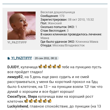
Веселая дошкольница
Сообщения:
173
Зарегистрирован:
08 окт 2010, 15:32
Пол:
Женский
Сколько попыток ЭКО:
1
Стаж бесплодия:
3
В каких клиниках проводилось лечение:
Мама
Где было удачное ЭКО:
Клиника Мама
YI_PAZITIFFF
Откуда:
Москва/Владивосток
С
YI_PAZITIFFF
20 сен 2011, 08:11
о
о
DJUDY
, кулачища
тебе на пункцию пусть
б
щ
все пройдет гладко!
е
лимур82
, на 5 день еще рано судить и не смей
н
расстраиваться, у меня бы короткий прокол на 5дц
и
е
было 6 клеточек, на 13 – на пункции взяли 12! так что
думай о хорошем и все будет хорошо!
СюсиПуси, Stepa
кулачища вам на хороший рост
клеточек
Luckyinhend
, главное спокойствие, до пункции (на 13