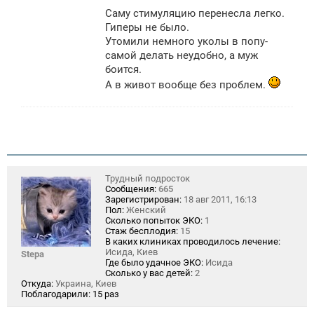
о
Саму стимуляцию перенесла легко.
б
щ
Гиперы не было.
е
Утомили немного уколы в попу-
н
самой делать неудобно, а муж
и
е
боится.
А в живот вообще без проблем.
Трудный подросток
Сообщения:
665
Зарегистрирован:
18 авг 2011, 16:13
Пол:
Женский
Сколько попыток ЭКО:
1
Стаж бесплодия:
15
В каких клиниках проводилось лечение:
Исида, Киев
Stepa
Где было удачное ЭКО:
Исида
Сколько у вас детей:
2
Откуда:
Украина, Киев
Поблагодарили:
15 раз