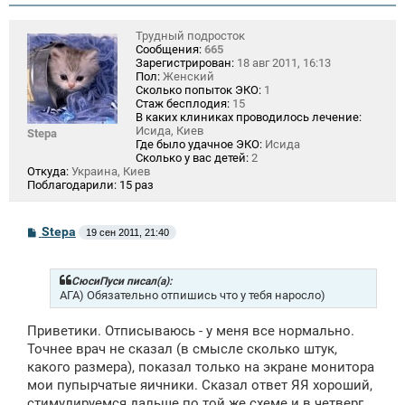
Трудный подросток
Сообщения:
665
Зарегистрирован:
18 авг 2011, 16:13
Пол:
Женский
Сколько попыток ЭКО:
1
Стаж бесплодия:
15
В каких клиниках проводилось лечение:
Исида, Киев
Stepa
Где было удачное ЭКО:
Исида
Сколько у вас детей:
2
Откуда:
Украина, Киев
Поблагодарили:
15 раз
С
Stepa
19 сен 2011, 21:40
о
о
б
щ
СюсиПуси писал(а):
е
АГА) Обязательно отпишись что у тебя наросло)
н
и
Приветики. Отписываюсь - у меня все нормально.
е
Точнее врач не сказал (в смысле сколько штук,
какого размера), показал только на экране монитора
мои пупырчатые яичники. Сказал ответ ЯЯ хороший,
стимулируемся дальше по той же схеме и в четверг