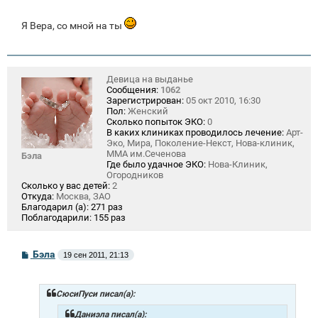
Я Вера, со мной на ты
Девица на выданье
Сообщения:
1062
Зарегистрирован:
05 окт 2010, 16:30
Пол:
Женский
Сколько попыток ЭКО:
0
В каких клиниках проводилось лечение:
Арт-
Эко, Мира, Поколение-Некст, Нова-клиник,
ММА им.Сеченова
Бэла
Где было удачное ЭКО:
Нова-Клиник,
Огородников
Сколько у вас детей:
2
Откуда:
Москва, ЗАО
Благодарил (а):
271 раз
Поблагодарили:
155 раз
С
Бэла
19 сен 2011, 21:13
о
о
б
щ
СюсиПуси писал(а):
е
н
Даниэла писал(а):