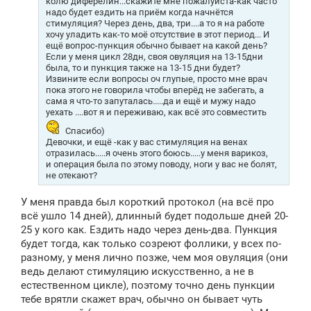
колю диферелин...скажите мне пожалуйста-как часто
и
надо будет ездить на приём когда начнётся
е
стимуляция? Через день, два, три....а то я на работе
хочу уладить как-то моё отсутствие в этот период... И
ещё вопрос-пункция обычно бывает на какой день?
Если у меня цикл 28дн, своя овуляция на 13-15дни
была, то и пункция также на 13-15 дни будет?
Извините если вопросы оч глупые, просто мне врач
пока этого не говорила чтобы вперёд не забегать, а
сама я что-то запуталась.....да и ещё и мужу надо
уехать ....вот я и переживаю, как всё это совместить
Спасибо)
Девочки, и ещё -как у вас стимуляция на венах
отразилась.....я очень этого боюсь.....у меня варикоз,
и операция была по этому поводу, ноги у вас не болят,
не отекают?
У меня правда был короткий протокол (на всё про
всё ушло 14 дней), длинный будет подольше дней 20-
25 у кого как. Ездить надо через день-два. Пункция
будет тогда, как только созреют фоллики, у всех по-
разному, у меня лично позже, чем моя овуляция (они
ведь делают стимуляцию искусственно, а не в
естественном цикле), поэтому точно день пункции
тебе врятли скажет врач, обычно он бывает чуть