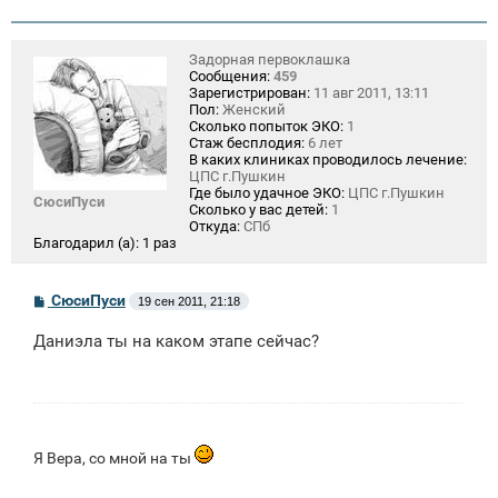
Задорная первоклашка
Сообщения:
459
Зарегистрирован:
11 авг 2011, 13:11
Пол:
Женский
Сколько попыток ЭКО:
1
Стаж бесплодия:
6 лет
В каких клиниках проводилось лечение:
ЦПС г.Пушкин
Где было удачное ЭКО:
ЦПС г.Пушкин
СюсиПуси
Сколько у вас детей:
1
Откуда:
СПб
Благодарил (а):
1 раз
С
СюсиПуси
19 сен 2011, 21:18
о
о
Даниэла ты на каком этапе сейчас?
б
щ
е
н
и
е
Я Вера, со мной на ты