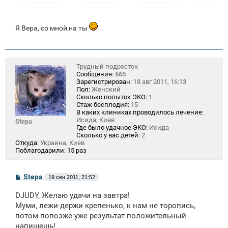
Я Вера, со мной на ты
Трудный подросток
Сообщения:
665
Зарегистрирован:
18 авг 2011, 16:13
Пол:
Женский
Сколько попыток ЭКО:
1
Стаж бесплодия:
15
В каких клиниках проводилось лечение:
Исида, Киев
Stepa
Где было удачное ЭКО:
Исида
Сколько у вас детей:
2
Откуда:
Украина, Киев
Поблагодарили:
15 раз
С
Stepa
19 сен 2011, 21:52
о
о
DJUDY, Желаю удачи на завтра!
б
щ
Муми, лежи-держи крепенько, к нам не торопись,
е
потом попозже уже результат положительный
н
напишешь!
и