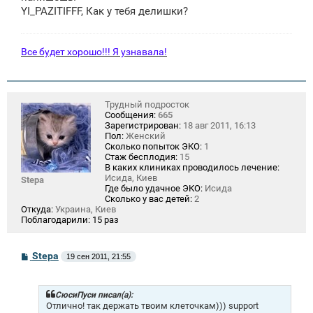
е
YI_PAZITIFFF, Как у тебя делишки?
Все будет хорошо!!! Я узнавала!
Трудный подросток
Сообщения:
665
Зарегистрирован:
18 авг 2011, 16:13
Пол:
Женский
Сколько попыток ЭКО:
1
Стаж бесплодия:
15
В каких клиниках проводилось лечение:
Исида, Киев
Stepa
Где было удачное ЭКО:
Исида
Сколько у вас детей:
2
Откуда:
Украина, Киев
Поблагодарили:
15 раз
С
Stepa
19 сен 2011, 21:55
о
о
б
щ
СюсиПуси писал(а):
е
Отлично! так держать твоим клеточкам))) support