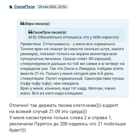
С
СюсиПуси
19 сен 2011, 21:51
о
о
б
щ
Stepa писал(а):
е
н
СюсиПуси писал(а):
и
АГА) Обязательно отпишись что у тебя наросло)
е
Приветики. Отписываюсь - у меня все нормально.
Точнее врач не сказал (в смысле сколько штук, какого
размера), показал только на экране монитора мои
пупырчатые яичники. Сказал ответ ЯЯ хороший,
стимулируемся дальше по той же схеме и в четверг на
очередное узи. Так что Сюси и Лемурка, пойдем опять
вместе 21-го. Только у меня сегодня уже 8-й день
стимуляции. Полет нормальный. Самочувствие лучше
(тьфу-тьфу-тьфу), чем ожидала.
Врач у меня, конечно, еще тот кадр. Молчун, каких
мало. Все из него надо клещами.
Отлично! так держать твоим клеточкам))) support
на всякий случай 21.09 это среда)))
У меня насмотрели только слева 2 и справа 1,
увеличили Пурегон до 200 надеюсь что 21 побольше
будет)))