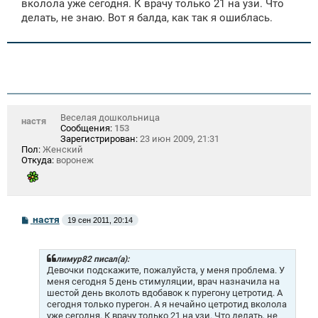
вколола уже сегодня. К врачу только 21 на узи. Что
делать, не знаю. Вот я балда, как так я ошиблась.
Веселая дошкольница
настя
Сообщения:
153
Зарегистрирован:
23 июн 2009, 21:31
Пол:
Женский
Откуда:
воронеж
С
настя
19 сен 2011, 20:14
о
о
б
щ
лимур82 писал(а):
е
Девочки подскажите, пожалуйста, у меня проблема. У
н
меня сегодня 5 день стимуляции, врач назначила на
и
шестой день вколоть вдобавок к пурегону цетротид. А
е
сегодня только пурегон. А я нечайно цетротид вколола
уже сегодня. К врачу только 21 на узи. Что делать, не