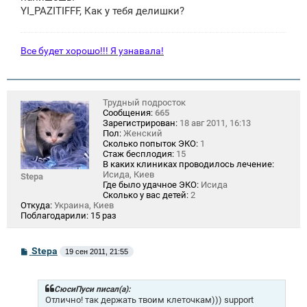
е
YI_PAZITIFFF, Как у тебя делишки?
Все будет хорошо!!! Я узнавала!
Трудный подросток
Сообщения:
665
Зарегистрирован:
18 авг 2011, 16:13
Пол:
Женский
Сколько попыток ЭКО:
1
Стаж бесплодия:
15
В каких клиниках проводилось лечение:
Исида, Киев
Stepa
Где было удачное ЭКО:
Исида
Сколько у вас детей:
2
Откуда:
Украина, Киев
Поблагодарили:
15 раз
С
Stepa
19 сен 2011, 21:55
о
о
б
щ
СюсиПуси писал(а):
е
Отлично! так держать твоим клеточкам))) support