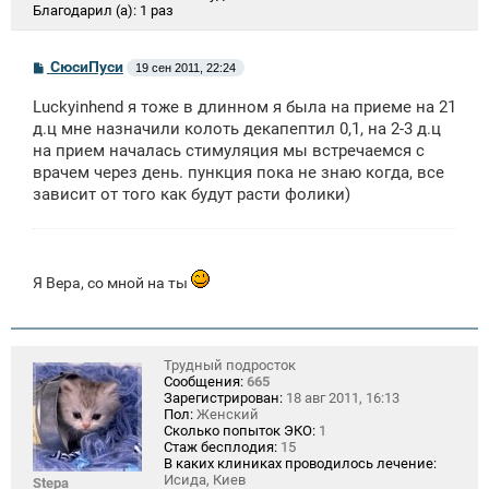
Благодарил (а):
1 раз
С
СюсиПуси
19 сен 2011, 22:24
о
о
Luckyinhend я тоже в длинном я была на приеме на 21
б
щ
д.ц мне назначили колоть декапептил 0,1, на 2-3 д.ц
е
на прием началась стимуляция мы встречаемся с
н
врачем через день. пункция пока не знаю когда, все
и
е
зависит от того как будут расти фолики)
Я Вера, со мной на ты
Трудный подросток
Сообщения:
665
Зарегистрирован:
18 авг 2011, 16:13
Пол:
Женский
Сколько попыток ЭКО:
1
Стаж бесплодия:
15
В каких клиниках проводилось лечение:
Исида, Киев
Stepa