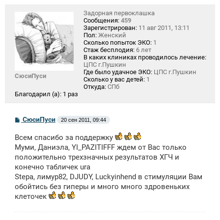
Задорная первоклашка
Сообщения:
459
Зарегистрирован:
11 авг 2011, 13:11
Пол:
Женский
Сколько попыток ЭКО:
1
Стаж бесплодия:
6 лет
В каких клиниках проводилось лечение:
ЦПС г.Пушкин
Где было удачное ЭКО:
ЦПС г.Пушкин
СюсиПуси
Сколько у вас детей:
1
Откуда:
СПб
Благодарил (а):
1 раз
С
СюсиПуси
20 сен 2011, 09:44
о
о
Всем спасибо за поддержку
б
щ
Муми, Даниэла, YI_PAZITIFFF ждем от Вас только
е
положительно трехзначных результатов ХГЧ и
н
конечно табличек ura
и
е
Stepa, лимур82, DJUDY, Luckyinhend в стимуляции Вам
обойтись без гиперы и много много здровеньких
клеточек