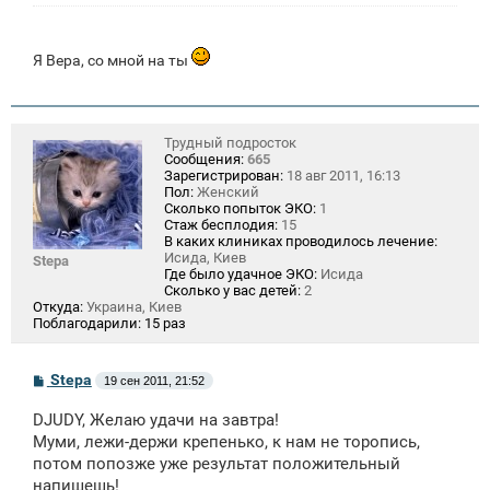
Я Вера, со мной на ты
Трудный подросток
Сообщения:
665
Зарегистрирован:
18 авг 2011, 16:13
Пол:
Женский
Сколько попыток ЭКО:
1
Стаж бесплодия:
15
В каких клиниках проводилось лечение:
Исида, Киев
Stepa
Где было удачное ЭКО:
Исида
Сколько у вас детей:
2
Откуда:
Украина, Киев
Поблагодарили:
15 раз
С
Stepa
19 сен 2011, 21:52
о
о
DJUDY, Желаю удачи на завтра!
б
щ
Муми, лежи-держи крепенько, к нам не торопись,
е
потом попозже уже результат положительный
н
напишешь!
и