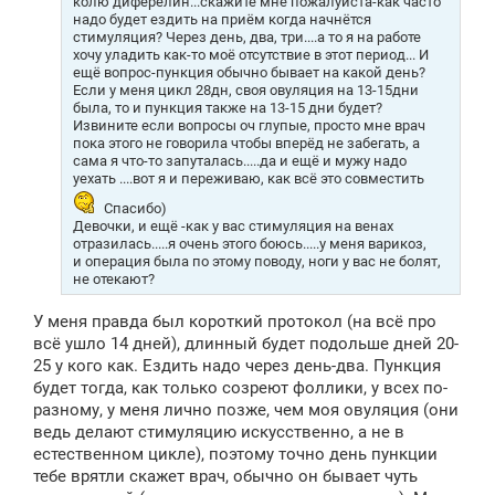
колю диферелин...скажите мне пожалуйста-как часто
и
надо будет ездить на приём когда начнётся
е
стимуляция? Через день, два, три....а то я на работе
хочу уладить как-то моё отсутствие в этот период... И
ещё вопрос-пункция обычно бывает на какой день?
Если у меня цикл 28дн, своя овуляция на 13-15дни
была, то и пункция также на 13-15 дни будет?
Извините если вопросы оч глупые, просто мне врач
пока этого не говорила чтобы вперёд не забегать, а
сама я что-то запуталась.....да и ещё и мужу надо
уехать ....вот я и переживаю, как всё это совместить
Спасибо)
Девочки, и ещё -как у вас стимуляция на венах
отразилась.....я очень этого боюсь.....у меня варикоз,
и операция была по этому поводу, ноги у вас не болят,
не отекают?
У меня правда был короткий протокол (на всё про
всё ушло 14 дней), длинный будет подольше дней 20-
25 у кого как. Ездить надо через день-два. Пункция
будет тогда, как только созреют фоллики, у всех по-
разному, у меня лично позже, чем моя овуляция (они
ведь делают стимуляцию искусственно, а не в
естественном цикле), поэтому точно день пункции
тебе врятли скажет врач, обычно он бывает чуть