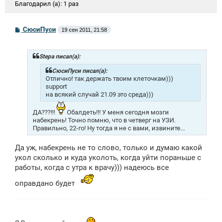
Благодарил (а):
1 раз
С
СюсиПуси
19 сен 2011, 21:58
о
о
б
щ
Stepa писал(а):
е
н
СюсиПуси писал(а):
и
Отлично! так держать твоим клеточкам)))
е
support
на всякий случай 21.09 это среда)))
ДА???!!!
Обалдеть!!! У меня сегодня мозги
набекрень! Точно помню, что в четверг на УЗИ.
Правильно, 22-го! Ну тогда я не с вами, извините...
Да уж, набекрень не то слово, только и думаю какой
укол сколько и куда уколоть, когда уйти пораньше с
работы, когда с утра к врачу))) надеюсь все
оправдано будет