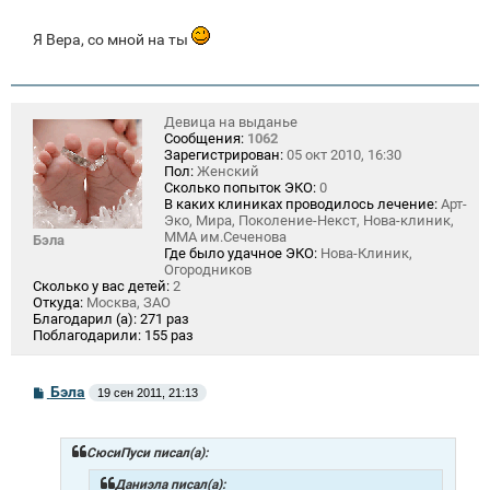
Я Вера, со мной на ты
Девица на выданье
Сообщения:
1062
Зарегистрирован:
05 окт 2010, 16:30
Пол:
Женский
Сколько попыток ЭКО:
0
В каких клиниках проводилось лечение:
Арт-
Эко, Мира, Поколение-Некст, Нова-клиник,
ММА им.Сеченова
Бэла
Где было удачное ЭКО:
Нова-Клиник,
Огородников
Сколько у вас детей:
2
Откуда:
Москва, ЗАО
Благодарил (а):
271 раз
Поблагодарили:
155 раз
С
Бэла
19 сен 2011, 21:13
о
о
б
щ
СюсиПуси писал(а):
е
н
Даниэла писал(а):