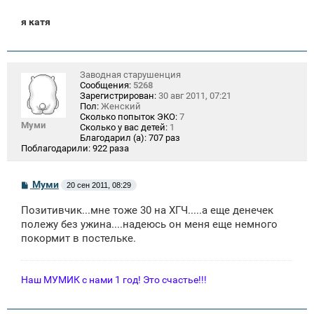
я катя
Заводная старушенция
Сообщения:
5268
Зарегистрирован:
30 авг 2011, 07:21
Пол:
Женский
Сколько попыток ЭКО:
7
Муми
Сколько у вас детей:
1
Благодарил (а):
707 раз
Поблагодарили:
922 раза
С
Муми
20 сен 2011, 08:29
о
о
Позитивчик...мне тоже 30 на ХГЧ.....а еще денечек
б
щ
полежу без ужина....надеюсь он меня еще немного
е
покормит в постельке.
н
и
е
Наш МУМИК с нами 1 год! Это счастье!!!