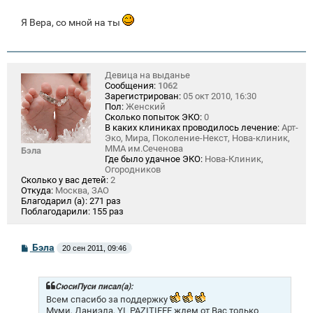
Я Вера, со мной на ты
Девица на выданье
Сообщения:
1062
Зарегистрирован:
05 окт 2010, 16:30
Пол:
Женский
Сколько попыток ЭКО:
0
В каких клиниках проводилось лечение:
Арт-
Эко, Мира, Поколение-Некст, Нова-клиник,
ММА им.Сеченова
Бэла
Где было удачное ЭКО:
Нова-Клиник,
Огородников
Сколько у вас детей:
2
Откуда:
Москва, ЗАО
Благодарил (а):
271 раз
Поблагодарили:
155 раз
С
Бэла
20 сен 2011, 09:46
о
о
б
щ
СюсиПуси писал(а):
е
Всем спасибо за поддержку
н
Муми, Даниэла, YI_PAZITIFFF ждем от Вас только