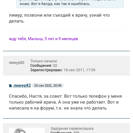
знаю. Вот я балда, как так я ошиблась.
лимур, позвони или съездий к врачу, узнай что
делать.
жду тебя, Малыш, 5 лет и 9 месяцев
Только зачали
лимур82
Сообщения:
32
Зарегистрирован:
18 сен 2011, 17:09
С
лимур82
19 сен 2011, 20:45
о
о
Спасибо, Настя, за совет. Вот только телефон у меня
б
щ
только рабочий врача. А она уже не работает. Вот и
е
написала я на форум, т.к. не знала что делать
н
и
е
Задорная первоклашка
Сообщения:
459