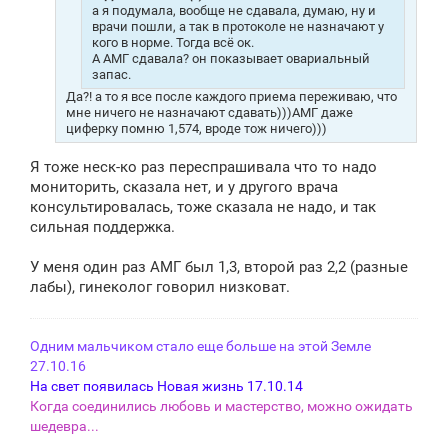
и
а я подумала, вообще не сдавала, думаю, ну и
е
врачи пошли, а так в протоколе не назначают у
кого в норме. Тогда всё ок.
А АМГ сдавала? он показывает овариальный
запас.
Да?! а то я все после каждого приема переживаю, что
мне ничего не назначают сдавать)))АМГ даже
циферку помню 1,574, вроде тож ничего)))
Я тоже неск-ко раз переспрашивала что то надо
мониторить, сказала нет, и у другого врача
консультировалась, тоже сказала не надо, и так
сильная поддержка.
У меня один раз АМГ был 1,3, второй раз 2,2 (разные
лабы), гинеколог говорил низковат.
Одним мальчиком стало еще больше на этой Земле
27.10.16
На свет появилась Новая жизнь 17.10.14
Когда соединились любовь и мастерство, можно ожидать
шедевра...