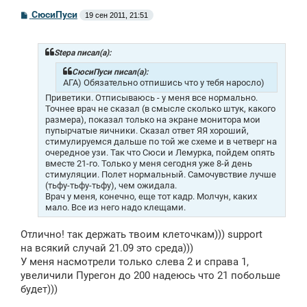
С
СюсиПуси
19 сен 2011, 21:51
о
о
б
щ
Stepa писал(а):
е
н
СюсиПуси писал(а):
и
АГА) Обязательно отпишись что у тебя наросло)
е
Приветики. Отписываюсь - у меня все нормально.
Точнее врач не сказал (в смысле сколько штук, какого
размера), показал только на экране монитора мои
пупырчатые яичники. Сказал ответ ЯЯ хороший,
стимулируемся дальше по той же схеме и в четверг на
очередное узи. Так что Сюси и Лемурка, пойдем опять
вместе 21-го. Только у меня сегодня уже 8-й день
стимуляции. Полет нормальный. Самочувствие лучше
(тьфу-тьфу-тьфу), чем ожидала.
Врач у меня, конечно, еще тот кадр. Молчун, каких
мало. Все из него надо клещами.
Отлично! так держать твоим клеточкам))) support
на всякий случай 21.09 это среда)))
У меня насмотрели только слева 2 и справа 1,
увеличили Пурегон до 200 надеюсь что 21 побольше
будет)))