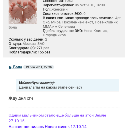
Сообщения:
1062
Зарегистрирован:
05 окт 2010, 16:30
Пол:
Женский
Сколько попыток ЭКО:
0
В каких клиниках проводилось лечение:
Арт-
Эко, Мира, Поколение-Некст, Нова-клиник,
ММА им.Сеченова
Бэла
Где было удачное ЭКО:
Нова-Клиник,
Огородников
Сколько у вас детей:
2
Откуда:
Москва, ЗАО
Благодарил (а):
271 раз
Поблагодарили:
155 раз
С
Бэла
19 сен 2011, 22:36
о
о
б
щ
СюсиПуси писал(а):
е
Даниэла ты на каком этапе сейчас?
н
и
Жду дня хгч
е
Одним мальчиком стало еще больше на этой Земле
27.10.16
На свет появилась Новая жизнь 17.10.14