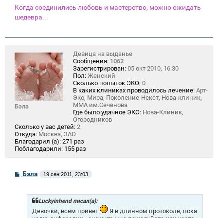
Когда соединились любовь и мастерство, можно ожидать
шедевра...
Девица на выданье
Сообщения:
1062
Зарегистрирован:
05 окт 2010, 16:30
Пол:
Женский
Сколько попыток ЭКО:
0
В каких клиниках проводилось лечение:
Арт-
Эко, Мира, Поколение-Некст, Нова-клиник,
ММА им.Сеченова
Бэла
Где было удачное ЭКО:
Нова-Клиник,
Огородников
Сколько у вас детей:
2
Откуда:
Москва, ЗАО
Благодарил (а):
271 раз
Поблагодарили:
155 раз
С
Бэла
19 сен 2011, 23:03
о
о
б
щ
Luckyinhend писал(а):
е
Девочки, всем привет
Я в длинном протоколе, пока
н