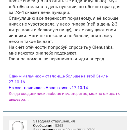
позже своей (но это опять же индивидуально). Муж
д.б. обязательно в день пункции, но обычно врач дня
за 2-3-4 скажет день пункции.
Стимуляцию все переносят по-разному, я её вообще
никак не чувствовала, у нек-х гипера (пей в день 2-3
литра воды и белковую пищу), нек-е ощущают свои
яичники. Ноги не отекали и не болели, опять же у
нек-х и такое бывает.
На счёт отёчности попробуй спросить у Olenushka,
мне кажется она тебе подскажет.
Главное поменьше нервничать и идти вперёд.
Одним мальчиком стало еще больше на этой Земле
27.10.16
На свет появилась Новая жизнь 17.10.14
Когда соединились любовь и мастерство, можно ожидать
шедевра...
Заводная старушенция
Сообщения:
5268
Зарегистрирован:
30 авг 2011, 07:21