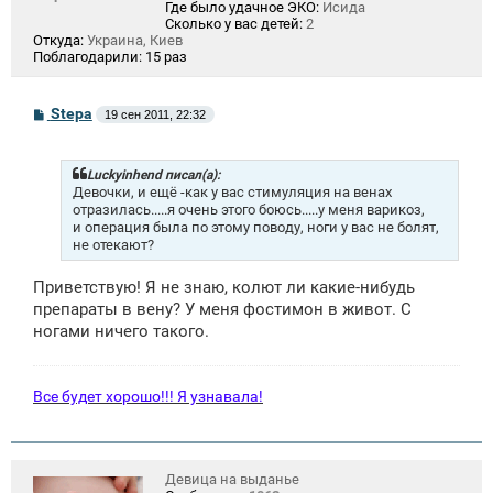
Где было удачное ЭКО:
Исида
Сколько у вас детей:
2
Откуда:
Украина, Киев
Поблагодарили:
15 раз
С
Stepa
19 сен 2011, 22:32
о
о
б
щ
Luckyinhend писал(а):
е
Девочки, и ещё -как у вас стимуляция на венах
н
отразилась.....я очень этого боюсь.....у меня варикоз,
и
и операция была по этому поводу, ноги у вас не болят,
е
не отекают?
Приветствую! Я не знаю, колют ли какие-нибудь
препараты в вену? У меня фостимон в живот. С
ногами ничего такого.
Все будет хорошо!!! Я узнавала!
Девица на выданье