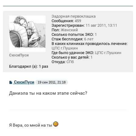
Задорная первоклашка
Сообщения:
459
Зарегистрирован:
11 авг 2011, 13:11
Пол:
Женский
Сколько попыток ЭКО:
1
Стаж бесплодия:
6 лет
В каких клиниках проводилось лечение:
ЦПС г.Пушкин
Где было удачное ЭКО:
ЦПС г.Пушкин
СюсиПуси
Сколько у вас детей:
1
Откуда:
СПб
Благодарил (а):
1 раз
С
СюсиПуси
19 сен 2011, 21:18
о
о
Даниэла ты на каком этапе сейчас?
б
щ
е
н
и
е
Я Вера, со мной на ты