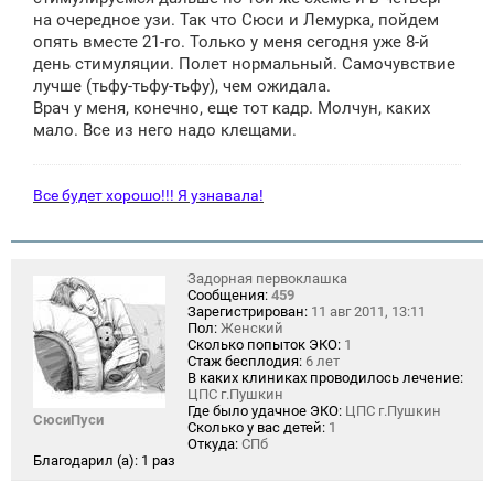
на очередное узи. Так что Сюси и Лемурка, пойдем
опять вместе 21-го. Только у меня сегодня уже 8-й
день стимуляции. Полет нормальный. Самочувствие
лучше (тьфу-тьфу-тьфу), чем ожидала.
Врач у меня, конечно, еще тот кадр. Молчун, каких
мало. Все из него надо клещами.
Все будет хорошо!!! Я узнавала!
Задорная первоклашка
Сообщения:
459
Зарегистрирован:
11 авг 2011, 13:11
Пол:
Женский
Сколько попыток ЭКО:
1
Стаж бесплодия:
6 лет
В каких клиниках проводилось лечение:
ЦПС г.Пушкин
Где было удачное ЭКО:
ЦПС г.Пушкин
СюсиПуси
Сколько у вас детей:
1
Откуда:
СПб
Благодарил (а):
1 раз