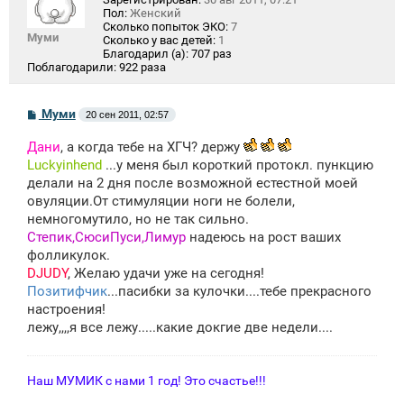
Пол:
Женский
Сколько попыток ЭКО:
7
Муми
Сколько у вас детей:
1
Благодарил (а):
707 раз
Поблагодарили:
922 раза
С
Муми
20 сен 2011, 02:57
о
о
Дани
, а когда тебе на ХГЧ? держу
б
щ
Luckyinhend
...у меня был короткий протокл. пункцию
е
делали на 2 дня после возможной естестной моей
н
овуляции.От стимуляции ноги не болели,
и
е
немногомутило, но не так сильно.
Степик,СюсиПуси,Лимур
надеюсь на рост ваших
фолликулок.
DJUDY
, Желаю удачи уже на сегодня!
Позитифчик
...пасибки за кулочки....тебе прекрасного
настроения!
лежу,,,,я все лежу.....какие докгие две недели....
Наш МУМИК с нами 1 год! Это счастье!!!