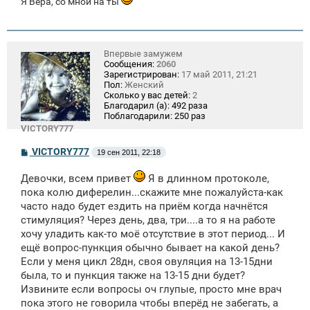
Я Вера, со мной на ты
Впервые замужем
Сообщения:
2060
Зарегистрирован:
17 май 2011, 21:21
Пол:
Женский
Сколько у вас детей:
2
Благодарил (а):
492 раза
Поблагодарили:
250 раз
VICTORY777
С
VICTORY777
19 сен 2011, 22:18
о
о
Девочки, всем привет
Я в длинном протоколе,
б
щ
пока колю диферелин...скажите мне пожалуйста-как
е
часто надо будет ездить на приём когда начнётся
н
и
стимуляция? Через день, два, три....а то я на работе
е
хочу уладить как-то моё отсутствие в этот период... И
ещё вопрос-пункция обычно бывает на какой день?
Если у меня цикл 28дн, своя овуляция на 13-15дни
была, то и пункция также на 13-15 дни будет?
Извините если вопросы оч глупые, просто мне врач
пока этого не говорила чтобы вперёд не забегать, а