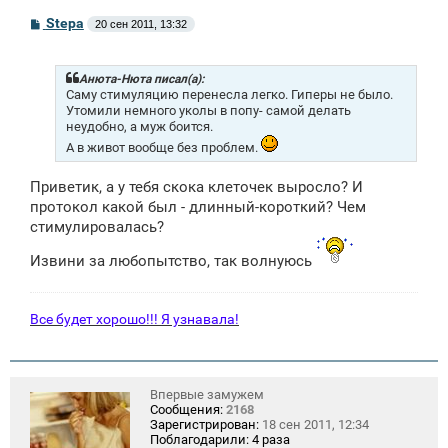
С
Stepa
20 сен 2011, 13:32
о
о
б
щ
Анюта-Нюта писал(а):
е
Саму стимуляцию перенесла легко. Гиперы не было.
н
Утомили немного уколы в попу- самой делать
и
неудобно, а муж боится.
е
А в живот вообще без проблем.
Приветик, а у тебя скока клеточек выросло? И
протокол какой был - длинный-короткий? Чем
стимулировалась?
Извини за любопытство, так волнуюсь
Все будет хорошо!!! Я узнавала!
Впервые замужем
Сообщения:
2168
Зарегистрирован:
18 сен 2011, 12:34
Поблагодарили:
4 раза