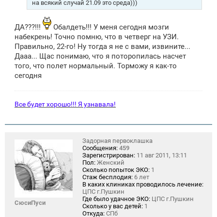
н
на всякий случай 21.09 это среда)))
и
е
ДА???!!!
Обалдеть!!! У меня сегодня мозги
набекрень! Точно помню, что в четверг на УЗИ.
Правильно, 22-го! Ну тогда я не с вами, извините...
Дааа... Щас понимаю, что я поторопилась насчет
того, что полет нормальный. Торможу я как-то
сегодня
Все будет хорошо!!! Я узнавала!
Задорная первоклашка
Сообщения:
459
Зарегистрирован:
11 авг 2011, 13:11
Пол:
Женский
Сколько попыток ЭКО:
1
Стаж бесплодия:
6 лет
В каких клиниках проводилось лечение:
ЦПС г.Пушкин
Где было удачное ЭКО:
ЦПС г.Пушкин
СюсиПуси
Сколько у вас детей:
1
Откуда:
СПб