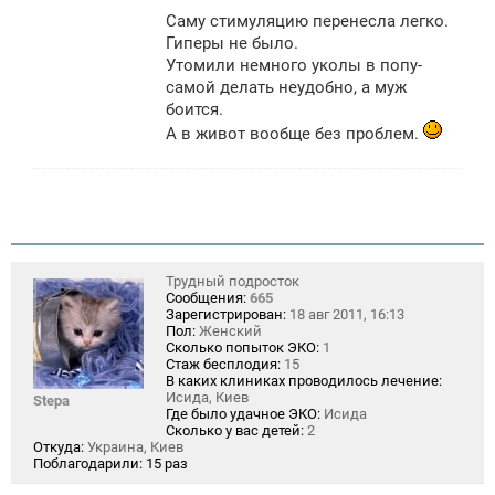
о
Саму стимуляцию перенесла легко.
б
щ
Гиперы не было.
е
Утомили немного уколы в попу-
н
самой делать неудобно, а муж
и
е
боится.
А в живот вообще без проблем.
Трудный подросток
Сообщения:
665
Зарегистрирован:
18 авг 2011, 16:13
Пол:
Женский
Сколько попыток ЭКО:
1
Стаж бесплодия:
15
В каких клиниках проводилось лечение:
Исида, Киев
Stepa
Где было удачное ЭКО:
Исида
Сколько у вас детей:
2
Откуда:
Украина, Киев
Поблагодарили:
15 раз