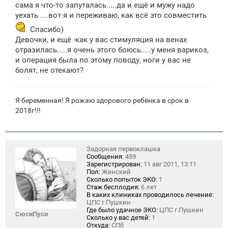
сама я что-то запуталась.....да и ещё и мужу надо
уехать ....вот я и переживаю, как всё это совместить
Спасибо)
Девочки, и ещё -как у вас стимуляция на венах
отразилась.....я очень этого боюсь.....у меня варикоз,
и операция была по этому поводу, ноги у вас не
болят, не отекают?
Я беременная! Я рожаю здорового ребёнка в срок в
2018г!!!
Задорная первоклашка
Сообщения:
459
Зарегистрирован:
11 авг 2011, 13:11
Пол:
Женский
Сколько попыток ЭКО:
1
Стаж бесплодия:
6 лет
В каких клиниках проводилось лечение:
ЦПС г.Пушкин
Где было удачное ЭКО:
ЦПС г.Пушкин
СюсиПуси
Сколько у вас детей:
1
Откуда:
СПб