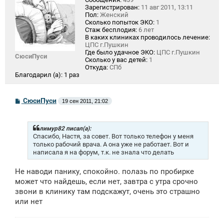
Зарегистрирован:
11 авг 2011, 13:11
Пол:
Женский
Сколько попыток ЭКО:
1
Стаж бесплодия:
6 лет
В каких клиниках проводилось лечение:
ЦПС г.Пушкин
Где было удачное ЭКО:
ЦПС г.Пушкин
СюсиПуси
Сколько у вас детей:
1
Откуда:
СПб
Благодарил (а):
1 раз
С
СюсиПуси
19 сен 2011, 21:02
о
о
б
щ
лимур82 писал(а):
е
Спасибо, Настя, за совет. Вот только телефон у меня
н
только рабочий врача. А она уже не работает. Вот и
и
написала я на форум, т.к. не знала что делать
е
Не наводи панику, спокойно. полазь по пробирке
может что найдешь, если нет, завтра с утра срочно
звони в клинику там подскажут, очень это страшно
или нет