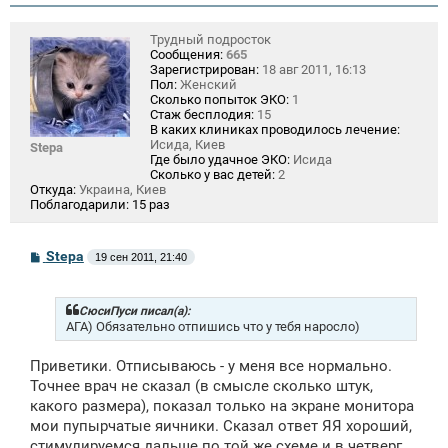
Трудный подросток
Сообщения:
665
Зарегистрирован:
18 авг 2011, 16:13
Пол:
Женский
Сколько попыток ЭКО:
1
Стаж бесплодия:
15
В каких клиниках проводилось лечение:
Исида, Киев
Stepa
Где было удачное ЭКО:
Исида
Сколько у вас детей:
2
Откуда:
Украина, Киев
Поблагодарили:
15 раз
С
Stepa
19 сен 2011, 21:40
о
о
б
щ
СюсиПуси писал(а):
е
АГА) Обязательно отпишись что у тебя наросло)
н
и
Приветики. Отписываюсь - у меня все нормально.
е
Точнее врач не сказал (в смысле сколько штук,
какого размера), показал только на экране монитора
мои пупырчатые яичники. Сказал ответ ЯЯ хороший,
стимулируемся дальше по той же схеме и в четверг