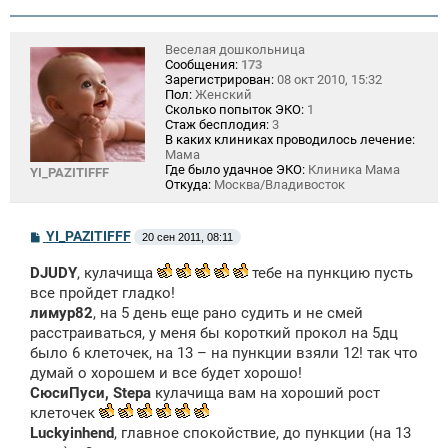
Веселая дошкольница
Сообщения:
173
Зарегистрирован:
08 окт 2010, 15:32
Пол:
Женский
Сколько попыток ЭКО:
1
Стаж бесплодия:
3
В каких клиниках проводилось лечение:
Мама
Где было удачное ЭКО:
Клиника Мама
YI_PAZITIFFF
Откуда:
Москва/Владивосток
С
YI_PAZITIFFF
20 сен 2011, 08:11
о
о
DJUDY
, кулачища
тебе на пункцию пусть
б
щ
все пройдет гладко!
е
лимур82
, на 5 день еще рано судить и не смей
н
расстраиваться, у меня бы короткий прокол на 5дц
и
е
было 6 клеточек, на 13 – на пункции взяли 12! так что
думай о хорошем и все будет хорошо!
СюсиПуси, Stepa
кулачища вам на хороший рост
клеточек
Luckyinhend
, главное спокойствие, до пункции (на 13