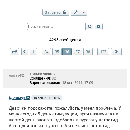
Закрыто
Поиск
Расширенный п
4293 сообщения
Страница
36
из
123
1
34
35
36
37
38
123
…
…
Пред.
След
Только зачали
лимур82
Сообщения:
32
Зарегистрирован:
18 сен 2011, 17:09
С
лимур82
19 сен 2011, 18:35
о
о
Девочки подскажите, пожалуйста, у меня проблема. У
б
щ
меня сегодня 5 день стимуляции, врач назначила на
е
шестой день вколоть вдобавок к пурегону цетротид.
н
А сегодня только пурегон. А я нечайно цетротид
и
е