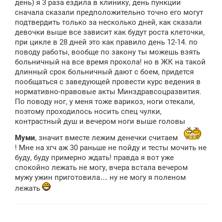
день) я 3 раза ездила в клинику, день пункции
сначала сказали предположительно точно его могут
подтвердить только за несколько дней, как сказали
девочки выше все зависит как будут роста клеточки,
при цикле в 28 дней это как правило день 12-14. по
поводу работы, вообще по закону ты можешь взять
больничный на все время прокола! но в ЖК на такой
длинный срок больничный дают с боем, придется
пообщаться с заведующей провести курс ведения в
нормативно-правовые акты Минздравсоцразвития.
По поводу ног, у меня тоже варикоз, ноги отекали,
поэтому проходилось носить спец чулки,
контрастный душ и вечером ноги выше головы
Муми
, значит вместе лежим денечки считаем
! Мне на хгч аж 30 раньше не пойду и тесты мочить не
буду, буду примерно ждать! правда я вот уже
спокойно лежать не могу, вчера встала вечером
мужу ужин приготовила… ну не могу я поленом
лежать