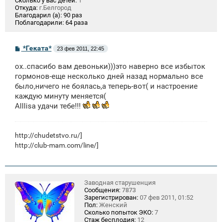
Сколько у вас детей:
1
Откуда:
г.Белгород
Благодарил (а):
90 раз
Поблагодарили:
64 раза
С
*Геката*
23 фев 2011, 22:45
о
о
ох..спасибо вам девоньки)))это наверно все избыток
б
щ
гормонов-еще несколько дней назад нормально все
е
было,ничего не боялась,а теперь-вот( и настроение
н
каждую минуту меняется(
и
е
Alllisa удачи тебе!!!
http://chudetstvo.ru/
]
http://club-mam.com/line/]
Заводная старушенция
Сообщения:
7873
Зарегистрирован:
07 фев 2011, 01:52
Пол:
Женский
Сколько попыток ЭКО:
7
Стаж бесплодия:
12