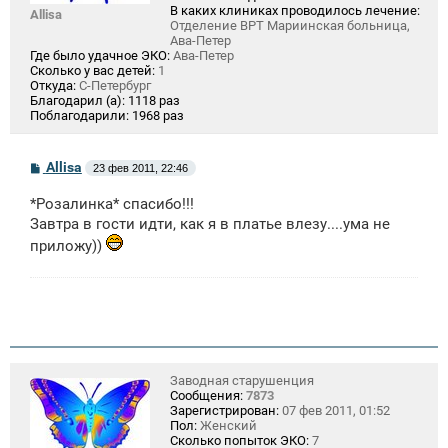
В каких клиниках проводилось лечение:
Allisa
Отделение ВРТ Мариинская больница,
Ава-Петер
Где было удачное ЭКО:
Ава-Петер
Сколько у вас детей:
1
Откуда:
С-Петербург
Благодарил (а):
1118 раз
Поблагодарили:
1968 раз
С
Allisa
23 фев 2011, 22:46
о
о
*Розалинка* спасибо!!!
б
щ
Завтра в гости идти, как я в платье влезу....ума не
е
приложу))
н
и
е
Заводная старушенция
Сообщения:
7873
Зарегистрирован:
07 фев 2011, 01:52
Пол:
Женский
Сколько попыток ЭКО:
7