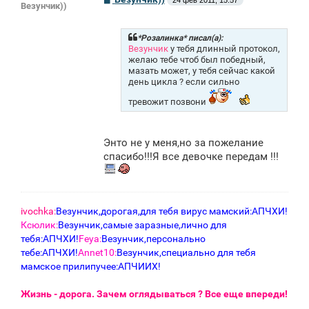
24 фев 2011, 15:57
Везунчик))
о
о
б
щ
*Розалинка* писал(а):
е
Везунчик
у тебя длинный протокол,
н
желаю тебе чтоб был победный,
и
мазать может, у тебя сейчас какой
е
день цикла ? если сильно
тревожит позвони
Энто не у меня,но за пожелание
спасибо!!!Я все девочке передам !!!
ivochka:
Везунчик,дорогая,для тебя вирус мамский:АПЧХИ!
Ксюлик:
Везунчик,самые заразные,лично для
тебя:АПЧХИ!
Feya:
Везунчик,персонально
тебе:АПЧХИ!
Annet10:
Везунчик,специально для тебя
мамское прилипучее:АПЧИИХ!
Жизнь - дорога. Зачем оглядываться ? Все еще впереди!