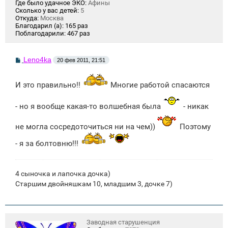
Где было удачное ЭКО:
Афины
Сколько у вас детей:
5
Откуда:
Москва
Благодарил (а):
165 раз
Поблагодарили:
467 раз
С
Leno4ka
20 фев 2011, 21:51
о
о
б
И это правильно!!
Многие работой спасаются
щ
е
н
- но я вообще какая-то волшебная была
- никак
и
е
не могла сосредоточиться ни на чем))
Поэтому
- я за болтовню!!!
4 сыночка и лапочка дочка)
Старшим двойняшкам 10, младшим 3, дочке 7)
Заводная старушенция