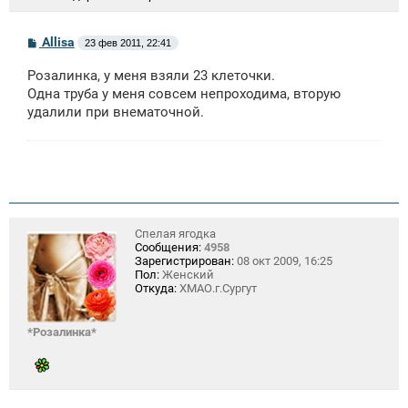
С
Allisa
23 фев 2011, 22:41
о
о
Розалинка, у меня взяли 23 клеточки.
б
щ
Одна труба у меня совсем непроходима, вторую
е
удалили при внематочной.
н
и
е
Спелая ягодка
Сообщения:
4958
Зарегистрирован:
08 окт 2009, 16:25
Пол:
Женский
Откуда:
ХМАО.г.Сургут
*Розалинка*