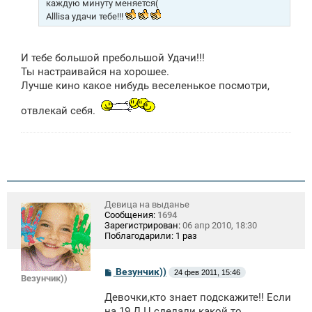
каждую минуту меняется(
Alllisa удачи тебе!!!
И тебе большой пребольшой Удачи!!!
Ты настраивайся на хорошее.
Лучше кино какое нибудь веселенькое посмотри,
отвлекай себя.
Девица на выданье
Сообщения:
1694
Зарегистрирован:
06 апр 2010, 18:30
Поблагодарили:
1 раз
С
Везунчик))
24 фев 2011, 15:46
Везунчик))
о
о
Девочки,кто знает подскажите!! Если
б
щ
на 19 Д.Ц сделали какой то