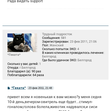
Рада видеть support
Трудный подросток
Сообщения:
581
Зарегистрирован:
23 фев 2011, 21:06
Пол:
Женский
Сколько попыток ЭКО:
4
В каких клиниках проводилось лечение:
*Геката*
Белгород
Где было удачное ЭКО:
Белгород
Сколько у вас детей:
1
Откуда:
г.Белгород
Благодарил (а):
90 раз
Поблагодарили:
64 раза
С
*Геката*
23 фев 2011, 21:48
о
о
привет всем я новенькая к вам можно?у меня седня
б
щ
10-й день,вечером-овитрель еще будет...стимул-
е
гоналом,голова болела,животик надувался,и сиси
н