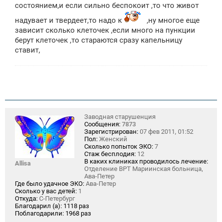
состоянием,и если сильно беспокоит ,то что живот
надувает и твердеет,то надо к
,ну многое еще
зависит сколько клеточек ,если много на пункции
берут клеточек ,то стараются сразу капельницу
ставит,
Заводная старушенция
Сообщения:
7873
Зарегистрирован:
07 фев 2011, 01:52
Пол:
Женский
Сколько попыток ЭКО:
7
Стаж бесплодия:
12
В каких клиниках проводилось лечение:
Allisa
Отделение ВРТ Мариинская больница,
Ава-Петер
Где было удачное ЭКО:
Ава-Петер
Сколько у вас детей:
1
Откуда:
С-Петербург
Благодарил (а):
1118 раз
Поблагодарили:
1968 раз