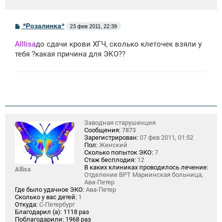
С
*Розалинка*
23 фев 2011, 22:39
о
о
Alllisa
до сдачи крови ХГЧ, сколько клеточек взяли у
б
щ
тебя ?какая причина для ЭКО??
е
н
и
е
Заводная старушенция
Сообщения:
7873
Зарегистрирован:
07 фев 2011, 01:52
Пол:
Женский
Сколько попыток ЭКО:
7
Стаж бесплодия:
12
В каких клиниках проводилось лечение:
Allisa
Отделение ВРТ Мариинская больница,
Ава-Петер
Где было удачное ЭКО:
Ава-Петер
Сколько у вас детей:
1
Откуда:
С-Петербург
Благодарил (а):
1118 раз
Поблагодарили:
1968 раз