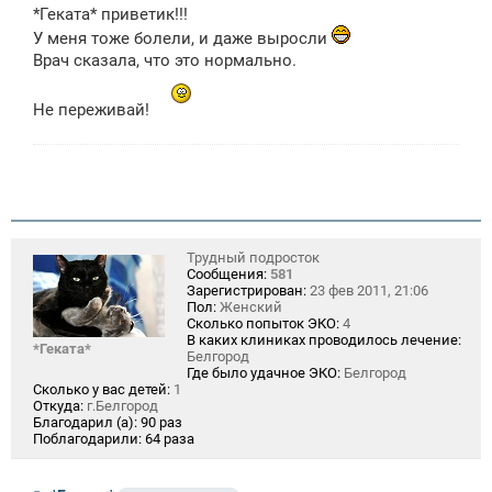
о
*Геката* приветик!!!
б
щ
У меня тоже болели, и даже выросли
е
Врач сказала, что это нормально.
н
и
е
Не переживай!
Трудный подросток
Сообщения:
581
Зарегистрирован:
23 фев 2011, 21:06
Пол:
Женский
Сколько попыток ЭКО:
4
В каких клиниках проводилось лечение:
*Геката*
Белгород
Где было удачное ЭКО:
Белгород
Сколько у вас детей:
1
Откуда:
г.Белгород
Благодарил (а):
90 раз
Поблагодарили:
64 раза