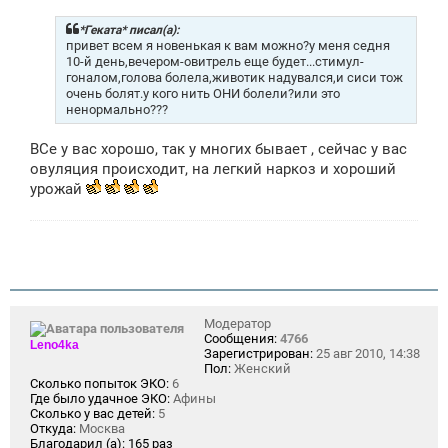
о
б
щ
*Геката* писал(а):
е
привет всем я новенькая к вам можно?у меня седня
н
10-й день,вечером-овитрель еще будет...стимул-
и
гоналом,голова болела,животик надувался,и сиси тож
е
очень болят.у кого нить ОНИ болели?или это
ненормально???
ВСе у вас хорошо, так у многих бывает , сейчас у вас
овуляция происходит, на легкий наркоз и хороший
урожай
Модератор
Сообщения:
4766
Leno4ka
Зарегистрирован:
25 авг 2010, 14:38
Пол:
Женский
Сколько попыток ЭКО:
6
Где было удачное ЭКО:
Афины
Сколько у вас детей:
5
Откуда:
Москва
Благодарил (а):
165 раз