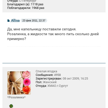
Откуда:
С-Петербург
Благодарил (а):
1118 раз
Поблагодарили:
1968 раз
С
Allisa
23 фев 2011, 22:37
о
о
Да, мне капельницу поставили сегодня.
б
щ
Розалинка, а жидкости так много пить сколько дней
е
примерно?
н
и
е
Спелая ягодка
Сообщения:
4958
Зарегистрирован:
08 окт 2009, 16:25
Пол:
Женский
Откуда:
ХМАО.г.Сургут
*Розалинка*