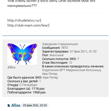
тож очень болят.у кого нить ОНИ болели?или это
и
е
ненормально???
http://chudetstvo.ru/
]
http://club-mam.com/line/]
Заводная старушенция
Сообщения:
7873
Зарегистрирован:
07 фев 2011, 01:52
Пол:
Женский
Сколько попыток ЭКО:
7
Стаж бесплодия:
12
В каких клиниках проводилось лечение:
Allisa
Отделение ВРТ Мариинская больница,
Ава-Петер
Где было удачное ЭКО:
Ава-Петер
Сколько у вас детей:
1
Откуда:
С-Петербург
Благодарил (а):
1118 раз
Поблагодарили:
1968 раз
С
Allisa
23 фев 2011, 22:10
о