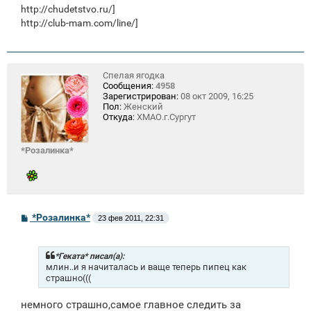
е
http://chudetstvo.ru/
]
http://club-mam.com/line/]
Спелая ягодка
Сообщения:
4958
Зарегистрирован:
08 окт 2009, 16:25
Пол:
Женский
Откуда:
ХМАО.г.Сургут
*Розалинка*
С
*Розалинка*
23 фев 2011, 22:31
о
о
б
щ
*Геката* писал(а):
е
млин..и я начиталась и ваще теперь пипец как
н
страшно(((
и
е
немного страшно,самое главное следить за