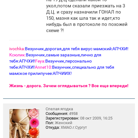
е
укол,потом сказали приезжать на 3
н
Д.Ц. и сразу назначили ГОНАЛ по
и
е
150, мазня как шла так и идет,кто
нибудь был в протоколе по похожей
схеме ?!
ivochka:
Везунчик,дорогая,для тебя вирус мамский:АПЧХИ!
Ксюлик:
Везунчик,самые заразные,лично для
тебя:АПЧХИ!
Feya:
Везунчик,персонально
тебе:АПЧХИ!
Annet10:
Везунчик,специально для тебя
мамское прилипучее:АПЧИИХ!
Жизнь - дорога. Зачем оглядываться ? Все еще впереди!
Спелая ягодка
Сообщения:
4958
Зарегистрирован:
08 окт 2009, 16:25
Пол:
Женский
Откуда:
ХМАО.г.Сургут