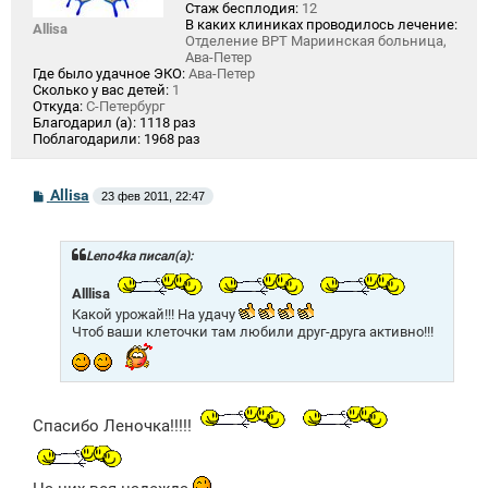
Стаж бесплодия:
12
В каких клиниках проводилось лечение:
Allisa
Отделение ВРТ Мариинская больница,
Ава-Петер
Где было удачное ЭКО:
Ава-Петер
Сколько у вас детей:
1
Откуда:
С-Петербург
Благодарил (а):
1118 раз
Поблагодарили:
1968 раз
С
Allisa
23 фев 2011, 22:47
о
о
б
щ
Leno4ka писал(а):
е
н
Alllisa
и
Какой урожай!!! На удачу
е
Чтоб ваши клеточки там любили друг-друга активно!!!
Спасибо Леночка!!!!!