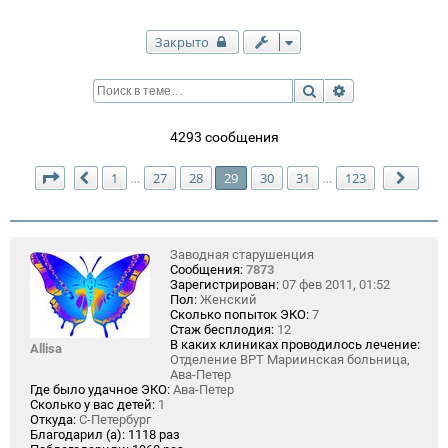
Закрыто
Поиск
Расширенный п
4293 сообщения
Страница
29
из
123
1
27
28
29
30
31
123
…
…
Пред.
След
Заводная старушенция
Сообщения:
7873
Зарегистрирован:
07 фев 2011, 01:52
Пол:
Женский
Сколько попыток ЭКО:
7
Стаж бесплодия:
12
В каких клиниках проводилось лечение:
Allisa
Отделение ВРТ Мариинская больница,
Ава-Петер
Где было удачное ЭКО:
Ава-Петер
Сколько у вас детей:
1
Откуда:
С-Петербург
Благодарил (а):
1118 раз