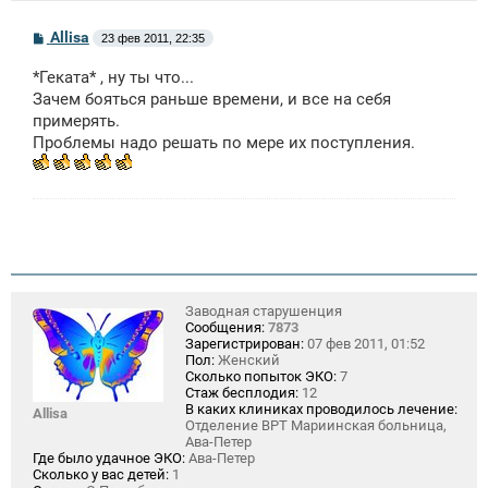
С
Allisa
23 фев 2011, 22:35
о
о
*Геката* , ну ты что...
б
щ
Зачем бояться раньше времени, и все на себя
е
примерять.
н
Проблемы надо решать по мере их поступления.
и
е
Заводная старушенция
Сообщения:
7873
Зарегистрирован:
07 фев 2011, 01:52
Пол:
Женский
Сколько попыток ЭКО:
7
Стаж бесплодия:
12
В каких клиниках проводилось лечение:
Allisa
Отделение ВРТ Мариинская больница,
Ава-Петер
Где было удачное ЭКО:
Ава-Петер
Сколько у вас детей:
1