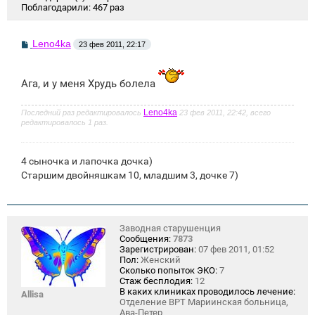
Поблагодарили:
467 раз
С
Leno4ka
23 фев 2011, 22:17
о
о
б
щ
Ага, и у меня Хрудь болела
е
н
и
Leno4ka
Последний раз редактировалось
23 фев 2011, 22:42, всего
е
редактировалось 1 раз.
4 сыночка и лапочка дочка)
Старшим двойняшкам 10, младшим 3, дочке 7)
Заводная старушенция
Сообщения:
7873
Зарегистрирован:
07 фев 2011, 01:52
Пол:
Женский
Сколько попыток ЭКО:
7
Стаж бесплодия:
12
В каких клиниках проводилось лечение:
Allisa
Отделение ВРТ Мариинская больница,
Ава-Петер