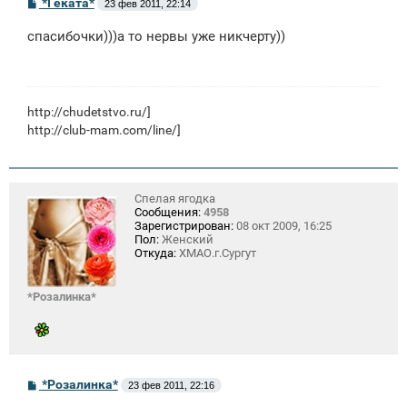
С
*Геката*
23 фев 2011, 22:14
о
о
спасибочки)))а то нервы уже никчерту))
б
щ
е
н
и
е
http://chudetstvo.ru/
]
http://club-mam.com/line/]
Спелая ягодка
Сообщения:
4958
Зарегистрирован:
08 окт 2009, 16:25
Пол:
Женский
Откуда:
ХМАО.г.Сургут
*Розалинка*
С
*Розалинка*
23 фев 2011, 22:16
о