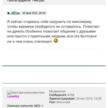
Поблагодарили:
1968 раз
С
Allisa
20 фев 2011, 20:25
о
о
Я сейчас стараюсь себя загрузить по максимуму,
б
щ
чтобы времени свободного не оставалось. Помогает
е
не думать.Особенно помогает общение с друзьями
н
или просто с приятными людьми, вся эта болтовня
и
е
ни о чем очень отвлекает.
Модератор
Сообщения:
4766
Leno4ka
Зарегистрирован:
25 авг 2010, 14:38
Пол:
Женский
Сколько попыток ЭКО:
6