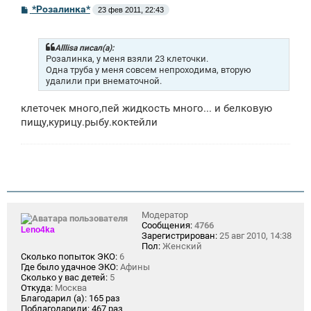
С
*Розалинка*
23 фев 2011, 22:43
о
о
б
щ
Alllisa писал(а):
е
Розалинка, у меня взяли 23 клеточки.
н
Одна труба у меня совсем непроходима, вторую
и
удалили при внематочной.
е
клеточек много,пей жидкость много... и белковую
пищу,курицу.рыбу.коктейли
Модератор
Сообщения:
4766
Leno4ka
Зарегистрирован:
25 авг 2010, 14:38
Пол:
Женский
Сколько попыток ЭКО:
6
Где было удачное ЭКО:
Афины
Сколько у вас детей:
5
Откуда:
Москва
Благодарил (а):
165 раз
Поблагодарили:
467 раз