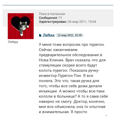
Пока в пеленках
Сообщения:
71
Зарегистрирован:
06 мар 2011, 15:04
С
ЛиNда
12 мар 2011, 10:35
о
ЛиNда
о
У меня тоже вопросик про пурегон.
б
щ
Сейчас заканчиваем
е
предварительное обследование в
н
Нова Клиник. Врач сказала, что для
и
е
стимуляции скорее всего будут
колоть пурегон. Показала ручку-
инжектор Пурегон Пэн. Я все
поняла. Это что, такая ручка для
того, чтобы все себе дома делали
инъекции. А можно чтобы все-таки
кололи в больнице? А то я сама себе
наверно не смогу. Доктор, конечно,
мне все объяснила, она то опытная
и внимательная. Я просто