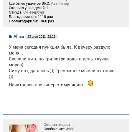
Где было удачное ЭКО:
Ава-Петер
Сколько у вас детей:
1
Откуда:
С-Петербург
Благодарил (а):
1118 раз
Поблагодарили:
1968 раз
С
Allisa
23 фев 2011, 22:21
о
о
У меня сегодня пункция была. К вечеру раздуло
б
щ
меня...
е
Сказали пить по три литра воды в день. (лучше
н
морса)
и
е
Сижу вот, давлюсь.))) Тревожные мысли отгоняю...
)))
Начиталась про гипер стимуляцию...
Спелая ягодка
Сообщения:
4958