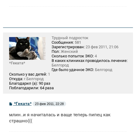
Трудный подросток
Сообщения:
581
Зарегистрирован:
23 фев 2011, 21:06
Пол:
Женский
Сколько попыток ЭКО:
4
В каких клиниках проводилось лечение:
*Геката*
Белгород
Где было удачное ЭКО:
Белгород
Сколько у вас детей:
1
Откуда:
г.Белгород
Благодарил (а):
90 раз
Поблагодарили:
64 раза
С
*Геката*
23 фев 2011, 22:28
о
о
млин..и я начиталась и ваще теперь пипец как
б
щ
страшно(((
е
н
и