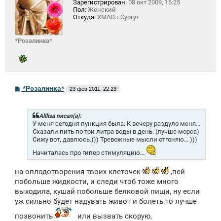
Зарегистрирован:
08 окт 2009, 16:25
Пол:
Женский
Откуда:
ХМАО.г.Сургут
*Розалинка*
С
*Розалинка*
23 фев 2011, 22:23
о
о
б
щ
Alllisa писал(а):
е
У меня сегодня пункция была. К вечеру раздуло меня...
н
Сказали пить по три литра воды в день. (лучше морса)
и
Сижу вот, давлюсь.))) Тревожные мысли отгоняю... )))
е
Начиталась про гипер стимуляцию...
на оплодотворения твоих клеточек
,пей
побольше жидкости, и следи чтоб тоже много
выходила, кушай побольше белковой пищи, ну если
уж сильно будет надувать живот и болеть то лучше
позвонить
или вызвать скорую,