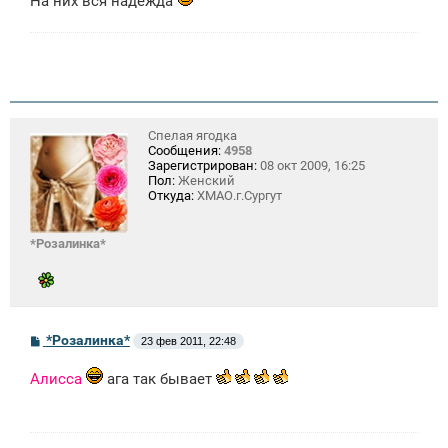
На них вся надежда
Спелая ягодка
Сообщения:
4958
Зарегистрирован:
08 окт 2009, 16:25
Пол:
Женский
Откуда:
ХМАО.г.Сургут
*Розалинка*
С
*Розалинка*
23 фев 2011, 22:48
о
о
Алисса
ага так бывает
б
щ
е
н
и