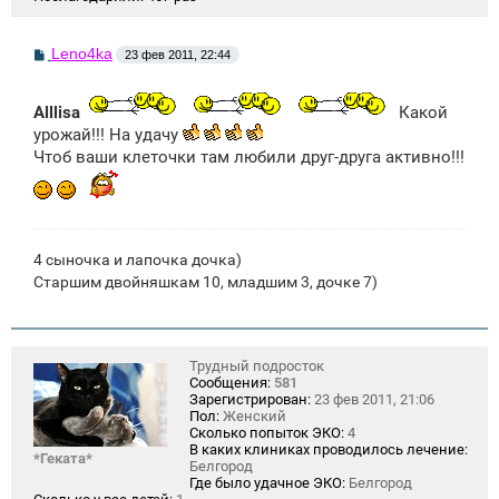
С
Leno4ka
23 фев 2011, 22:44
о
о
б
Alllisa
Какой
щ
е
урожай!!! На удачу
н
Чтоб ваши клеточки там любили друг-друга активно!!!
и
е
4 сыночка и лапочка дочка)
Старшим двойняшкам 10, младшим 3, дочке 7)
Трудный подросток
Сообщения:
581
Зарегистрирован:
23 фев 2011, 21:06
Пол:
Женский
Сколько попыток ЭКО:
4
В каких клиниках проводилось лечение:
*Геката*
Белгород
Где было удачное ЭКО:
Белгород