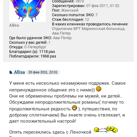
Сообщения:
7873
Зарегистрирован:
07 фев 2011, 01:52
Пол:
Женский
Сколько попыток ЭКО:
7
Стаж бесплодия:
12
В каких клиниках проводилось лечение:
Allisa
Отделение ВРТ Мариинская больница,
Ава-Петер
Где было удачное ЭКО:
Ава-Петер
Сколько у вас детей:
1
Откуда:
С-Петербург
Благодарил (а):
1118 раз
Поблагодарили:
1968 раз
С
Allisa
20 фев 2011, 22:01
о
о
У меня есть несколько незамужних подружек. Самое
б
щ
непринужденное общение это с ними))
е
Они не обременены проблемы ни мужей, ни детей..
н
и
Обсуждаем непродолжительные романы( почему то
е
продолжительные редкость
), путешествия, по
доброму сплетничаем) Вы знаете очень отвлекает, и
дает положительный настрой!
Опять пересеклись здесь с Леночкой