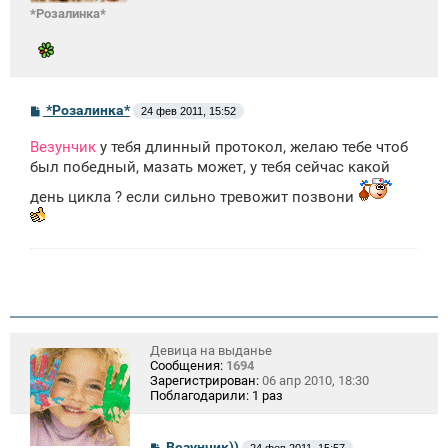
*Розалинка*
С
*Розалинка*
24 фев 2011, 15:52
о
о
Везунчик
у тебя длинный протокол, желаю тебе чтоб
б
щ
был победный, мазать может, у тебя сейчас какой
е
н
день цикла ? если сильно тревожит позвони
и
е
Девица на выданье
Сообщения:
1694
Зарегистрирован:
06 апр 2010, 18:30
Поблагодарили:
1 раз
С
Везунчик))