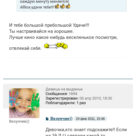
каждую минуту меняется(
Alllisa удачи тебе!!!
И тебе большой пребольшой Удачи!!!
Ты настраивайся на хорошее.
Лучше кино какое нибудь веселенькое посмотри,
отвлекай себя.
Девица на выданье
Сообщения:
1694
Зарегистрирован:
06 апр 2010, 18:30
Поблагодарили:
1 раз
С
Везунчик))
24 фев 2011, 15:46
Везунчик))
о
о
Девочки,кто знает подскажите!! Если
б
щ
на 19 Д.Ц сделали какой то