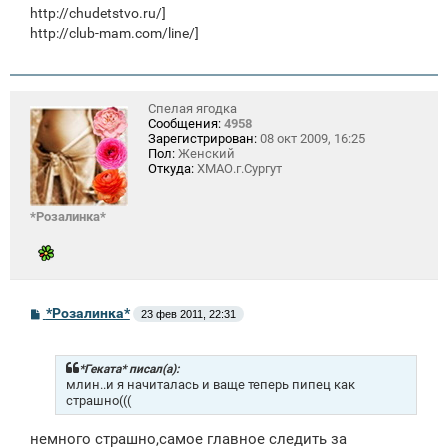
е
http://chudetstvo.ru/
]
http://club-mam.com/line/]
Спелая ягодка
Сообщения:
4958
Зарегистрирован:
08 окт 2009, 16:25
Пол:
Женский
Откуда:
ХМАО.г.Сургут
*Розалинка*
С
*Розалинка*
23 фев 2011, 22:31
о
о
б
щ
*Геката* писал(а):
е
млин..и я начиталась и ваще теперь пипец как
н
страшно(((
и
е
немного страшно,самое главное следить за