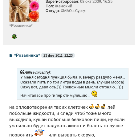
Зарегистрирован:
08 окт 2009, 16:25
Пол:
Женский
Откуда:
ХМАО.г.Сургут
*Розалинка*
С
*Розалинка*
23 фев 2011, 22:23
о
о
б
щ
Alllisa писал(а):
е
У меня сегодня пункция была. К вечеру раздуло меня...
н
Сказали пить по три литра воды в день. (лучше морса)
и
Сижу вот, давлюсь.))) Тревожные мысли отгоняю... )))
е
Начиталась про гипер стимуляцию...
на оплодотворения твоих клеточек
,пей
побольше жидкости, и следи чтоб тоже много
выходила, кушай побольше белковой пищи, ну если
уж сильно будет надувать живот и болеть то лучше
позвонить
или вызвать скорую,