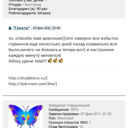
Сколько у вас детей:
1
Откуда:
г.Белгород
Благодарил (а):
90 раз
Поблагодарили:
64 раза
С
*Геката*
23 фев 2011, 22:45
о
о
ох..спасибо вам девоньки)))это наверно все избыток
б
щ
гормонов-еще несколько дней назад нормально все
е
было,ничего не боялась,а теперь-вот( и настроение
н
каждую минуту меняется(
и
е
Alllisa удачи тебе!!!
http://chudetstvo.ru/
]
http://club-mam.com/line/]
Заводная старушенция
Сообщения:
7873
Зарегистрирован:
07 фев 2011, 01:52
Пол:
Женский
Сколько попыток ЭКО:
7
Стаж бесплодия:
12