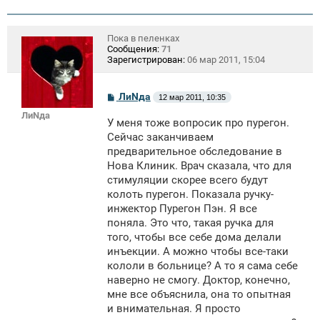
Пока в пеленках
Сообщения:
71
Зарегистрирован:
06 мар 2011, 15:04
С
ЛиNда
12 мар 2011, 10:35
о
ЛиNда
о
У меня тоже вопросик про пурегон.
б
щ
Сейчас заканчиваем
е
предварительное обследование в
н
Нова Клиник. Врач сказала, что для
и
е
стимуляции скорее всего будут
колоть пурегон. Показала ручку-
инжектор Пурегон Пэн. Я все
поняла. Это что, такая ручка для
того, чтобы все себе дома делали
инъекции. А можно чтобы все-таки
кололи в больнице? А то я сама себе
наверно не смогу. Доктор, конечно,
мне все объяснила, она то опытная
и внимательная. Я просто