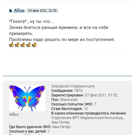
С
Allisa
23 фев 2011, 22:35
о
о
*Геката* , ну ты что...
б
щ
Зачем бояться раньше времени, и все на себя
е
примерять.
н
Проблемы надо решать по мере их поступления.
и
е
Заводная старушенция
Сообщения:
7873
Зарегистрирован:
07 фев 2011, 01:52
Пол:
Женский
Сколько попыток ЭКО:
7
Стаж бесплодия:
12
В каких клиниках проводилось лечение:
Allisa
Отделение ВРТ Мариинская больница,
Ава-Петер
Где было удачное ЭКО:
Ава-Петер
Сколько у вас детей:
1