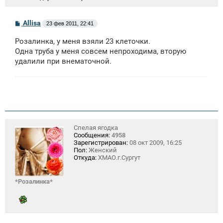
С
Allisa
23 фев 2011, 22:41
о
о
Розалинка, у меня взяли 23 клеточки.
б
щ
Одна труба у меня совсем непроходима, вторую
е
удалили при внематочной.
н
и
е
Спелая ягодка
Сообщения:
4958
Зарегистрирован:
08 окт 2009, 16:25
Пол:
Женский
Откуда:
ХМАО.г.Сургут
*Розалинка*