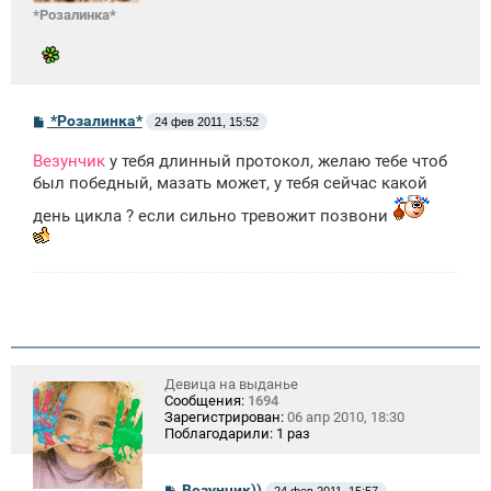
*Розалинка*
С
*Розалинка*
24 фев 2011, 15:52
о
о
Везунчик
у тебя длинный протокол, желаю тебе чтоб
б
щ
был победный, мазать может, у тебя сейчас какой
е
н
день цикла ? если сильно тревожит позвони
и
е
Девица на выданье
Сообщения:
1694
Зарегистрирован:
06 апр 2010, 18:30
Поблагодарили:
1 раз
С
Везунчик))