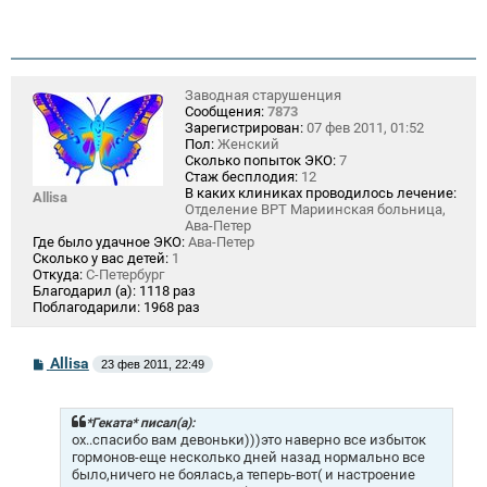
е
Заводная старушенция
Сообщения:
7873
Зарегистрирован:
07 фев 2011, 01:52
Пол:
Женский
Сколько попыток ЭКО:
7
Стаж бесплодия:
12
В каких клиниках проводилось лечение:
Allisa
Отделение ВРТ Мариинская больница,
Ава-Петер
Где было удачное ЭКО:
Ава-Петер
Сколько у вас детей:
1
Откуда:
С-Петербург
Благодарил (а):
1118 раз
Поблагодарили:
1968 раз
С
Allisa
23 фев 2011, 22:49
о
о
б
щ
*Геката* писал(а):
е
ох..спасибо вам девоньки)))это наверно все избыток
н
гормонов-еще несколько дней назад нормально все
и
было,ничего не боялась,а теперь-вот( и настроение
е