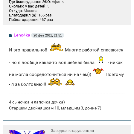
Где было удачное ЭКО:
Афины
Сколько у вас детей:
5
Откуда:
Москва
Благодарил (а):
165 раз
Поблагодарили:
467 раз
С
Leno4ka
20 фев 2011, 21:51
о
о
б
И это правильно!!
Многие работой спасаются
щ
е
н
- но я вообще какая-то волшебная была
- никак
и
е
не могла сосредоточиться ни на чем))
Поэтому
- я за болтовню!!!
4 сыночка и лапочка дочка)
Старшим двойняшкам 10, младшим 3, дочке 7)
Заводная старушенция