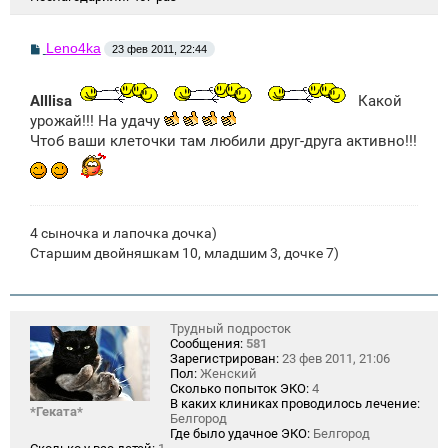
С
Leno4ka
23 фев 2011, 22:44
о
о
б
Alllisa
Какой
щ
е
урожай!!! На удачу
н
Чтоб ваши клеточки там любили друг-друга активно!!!
и
е
4 сыночка и лапочка дочка)
Старшим двойняшкам 10, младшим 3, дочке 7)
Трудный подросток
Сообщения:
581
Зарегистрирован:
23 фев 2011, 21:06
Пол:
Женский
Сколько попыток ЭКО:
4
В каких клиниках проводилось лечение:
*Геката*
Белгород
Где было удачное ЭКО:
Белгород