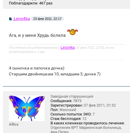
Поблагодарили:
467 раз
С
Leno4ka
23 фев 2011, 22:17
о
о
б
щ
Ага, и у меня Хрудь болела
е
н
и
Leno4ka
Последний раз редактировалось
23 фев 2011, 22:42, всего
е
редактировалось 1 раз.
4 сыночка и лапочка дочка)
Старшим двойняшкам 10, младшим 3, дочке 7)
Заводная старушенция
Сообщения:
7873
Зарегистрирован:
07 фев 2011, 01:52
Пол:
Женский
Сколько попыток ЭКО:
7
Стаж бесплодия:
12
В каких клиниках проводилось лечение:
Allisa
Отделение ВРТ Мариинская больница,
Ава-Петер