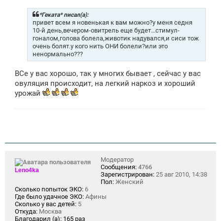
о
б
щ
*Геката* писал(а):
е
привет всем я новенькая к вам можно?у меня седня
н
10-й день,вечером-овитрель еще будет...стимул-
и
гоналом,голова болела,животик надувался,и сиси тож
е
очень болят.у кого нить ОНИ болели?или это
ненормально???
ВСе у вас хорошо, так у многих бывает , сейчас у вас
овуляция происходит, на легкий наркоз и хороший
урожай
Модератор
Сообщения:
4766
Leno4ka
Зарегистрирован:
25 авг 2010, 14:38
Пол:
Женский
Сколько попыток ЭКО:
6
Где было удачное ЭКО:
Афины
Сколько у вас детей:
5
Откуда:
Москва
Благодарил (а):
165 раз