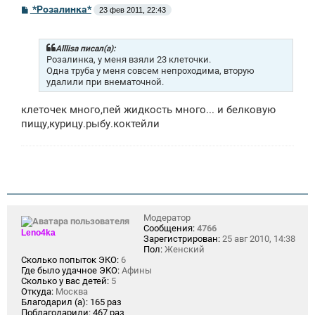
С
*Розалинка*
23 фев 2011, 22:43
о
о
б
щ
Alllisa писал(а):
е
Розалинка, у меня взяли 23 клеточки.
н
Одна труба у меня совсем непроходима, вторую
и
удалили при внематочной.
е
клеточек много,пей жидкость много... и белковую
пищу,курицу.рыбу.коктейли
Модератор
Сообщения:
4766
Leno4ka
Зарегистрирован:
25 авг 2010, 14:38
Пол:
Женский
Сколько попыток ЭКО:
6
Где было удачное ЭКО:
Афины
Сколько у вас детей:
5
Откуда:
Москва
Благодарил (а):
165 раз
Поблагодарили:
467 раз