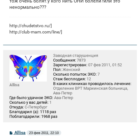
тож очень болят.у кого нить ОНИ болели?или это
и
е
ненормально???
http://chudetstvo.ru/
]
http://club-mam.com/line/]
Заводная старушенция
Сообщения:
7873
Зарегистрирован:
07 фев 2011, 01:52
Пол:
Женский
Сколько попыток ЭКО:
7
Стаж бесплодия:
12
В каких клиниках проводилось лечение:
Allisa
Отделение ВРТ Мариинская больница,
Ава-Петер
Где было удачное ЭКО:
Ава-Петер
Сколько у вас детей:
1
Откуда:
С-Петербург
Благодарил (а):
1118 раз
Поблагодарили:
1968 раз
С
Allisa
23 фев 2011, 22:10
о