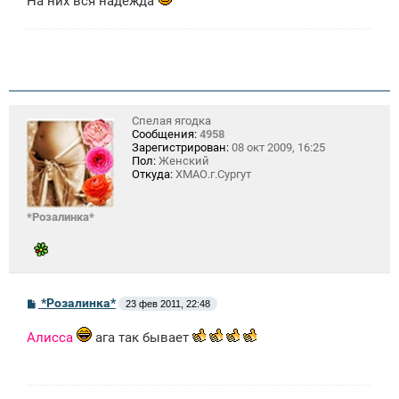
На них вся надежда
Спелая ягодка
Сообщения:
4958
Зарегистрирован:
08 окт 2009, 16:25
Пол:
Женский
Откуда:
ХМАО.г.Сургут
*Розалинка*
С
*Розалинка*
23 фев 2011, 22:48
о
о
Алисса
ага так бывает
б
щ
е
н
и