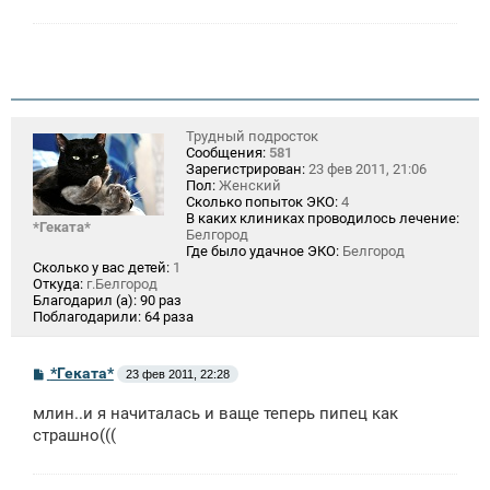
Трудный подросток
Сообщения:
581
Зарегистрирован:
23 фев 2011, 21:06
Пол:
Женский
Сколько попыток ЭКО:
4
В каких клиниках проводилось лечение:
*Геката*
Белгород
Где было удачное ЭКО:
Белгород
Сколько у вас детей:
1
Откуда:
г.Белгород
Благодарил (а):
90 раз
Поблагодарили:
64 раза
С
*Геката*
23 фев 2011, 22:28
о
о
млин..и я начиталась и ваще теперь пипец как
б
щ
страшно(((
е
н
и