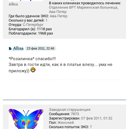
В каких клиниках проводилось лечение:
Allisa
Отделение ВРТ Мариинская больница,
Ава-Петер
Где было удачное ЭКО:
Ава-Петер
Сколько у вас детей:
1
Откуда:
С-Петербург
Благодарил (а):
1118 раз
Поблагодарили:
1968 раз
С
Allisa
23 фев 2011, 22:46
о
о
*Розалинка* спасибо!!!
б
щ
Завтра в гости идти, как я в платье влезу....ума не
е
приложу))
н
и
е
Заводная старушенция
Сообщения:
7873
Зарегистрирован:
07 фев 2011, 01:52
Пол:
Женский
Сколько попыток ЭКО:
7