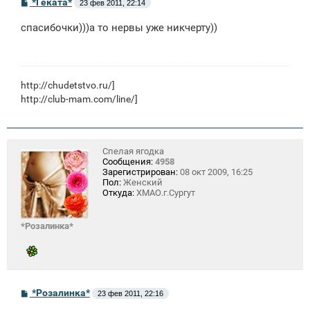
С
*Геката*
23 фев 2011, 22:14
о
о
спасибочки)))а то нервы уже никчерту))
б
щ
е
н
и
е
http://chudetstvo.ru/
]
http://club-mam.com/line/]
Спелая ягодка
Сообщения:
4958
Зарегистрирован:
08 окт 2009, 16:25
Пол:
Женский
Откуда:
ХМАО.г.Сургут
*Розалинка*
С
*Розалинка*
23 фев 2011, 22:16
о