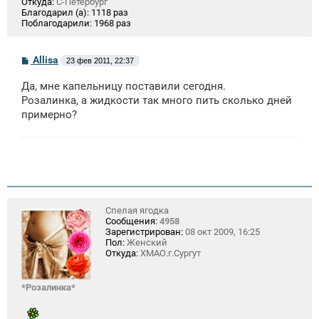
Откуда:
С-Петербург
Благодарил (а):
1118 раз
Поблагодарили:
1968 раз
С
Allisa
23 фев 2011, 22:37
о
о
Да, мне капельницу поставили сегодня.
б
щ
Розалинка, а жидкости так много пить сколько дней
е
примерно?
н
и
е
Спелая ягодка
Сообщения:
4958
Зарегистрирован:
08 окт 2009, 16:25
Пол:
Женский
Откуда:
ХМАО.г.Сургут
*Розалинка*