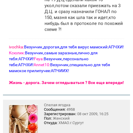
е
укол,потом сказали приезжать на 3
н
Д.Ц. и сразу назначили ГОНАЛ по
и
е
150, мазня как шла так и идет,кто
нибудь был в протоколе по похожей
схеме ?!
ivochka:
Везунчик,дорогая,для тебя вирус мамский:АПЧХИ!
Ксюлик:
Везунчик,самые заразные,лично для
тебя:АПЧХИ!
Feya:
Везунчик,персонально
тебе:АПЧХИ!
Annet10:
Везунчик,специально для тебя
мамское прилипучее:АПЧИИХ!
Жизнь - дорога. Зачем оглядываться ? Все еще впереди!
Спелая ягодка
Сообщения:
4958
Зарегистрирован:
08 окт 2009, 16:25
Пол:
Женский
Откуда:
ХМАО.г.Сургут