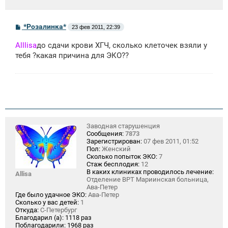
С
*Розалинка*
23 фев 2011, 22:39
о
о
Alllisa
до сдачи крови ХГЧ, сколько клеточек взяли у
б
щ
тебя ?какая причина для ЭКО??
е
н
и
е
Заводная старушенция
Сообщения:
7873
Зарегистрирован:
07 фев 2011, 01:52
Пол:
Женский
Сколько попыток ЭКО:
7
Стаж бесплодия:
12
В каких клиниках проводилось лечение:
Allisa
Отделение ВРТ Мариинская больница,
Ава-Петер
Где было удачное ЭКО:
Ава-Петер
Сколько у вас детей:
1
Откуда:
С-Петербург
Благодарил (а):
1118 раз
Поблагодарили:
1968 раз