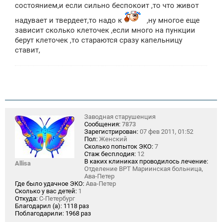
состоянием,и если сильно беспокоит ,то что живот
надувает и твердеет,то надо к
,ну многое еще
зависит сколько клеточек ,если много на пункции
берут клеточек ,то стараются сразу капельницу
ставит,
Заводная старушенция
Сообщения:
7873
Зарегистрирован:
07 фев 2011, 01:52
Пол:
Женский
Сколько попыток ЭКО:
7
Стаж бесплодия:
12
В каких клиниках проводилось лечение:
Allisa
Отделение ВРТ Мариинская больница,
Ава-Петер
Где было удачное ЭКО:
Ава-Петер
Сколько у вас детей:
1
Откуда:
С-Петербург
Благодарил (а):
1118 раз
Поблагодарили:
1968 раз