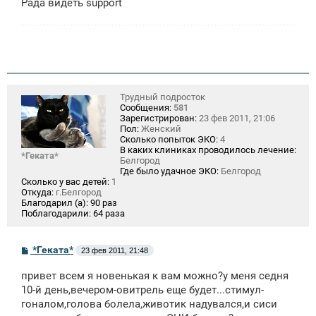
Рада видеть support
Трудный подросток
Сообщения:
581
Зарегистрирован:
23 фев 2011, 21:06
Пол:
Женский
Сколько попыток ЭКО:
4
В каких клиниках проводилось лечение:
*Геката*
Белгород
Где было удачное ЭКО:
Белгород
Сколько у вас детей:
1
Откуда:
г.Белгород
Благодарил (а):
90 раз
Поблагодарили:
64 раза
С
*Геката*
23 фев 2011, 21:48
о
о
привет всем я новенькая к вам можно?у меня седня
б
щ
10-й день,вечером-овитрель еще будет...стимул-
е
гоналом,голова болела,животик надувался,и сиси
н