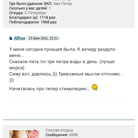
Где было удачное ЭКО:
Ава-Петер
Сколько у вас детей:
1
Откуда:
С-Петербург
Благодарил (а):
1118 раз
Поблагодарили:
1968 раз
С
Allisa
23 фев 2011, 22:21
о
о
У меня сегодня пункция была. К вечеру раздуло
б
щ
меня...
е
Сказали пить по три литра воды в день. (лучше
н
морса)
и
е
Сижу вот, давлюсь.))) Тревожные мысли отгоняю...
)))
Начиталась про гипер стимуляцию...
Спелая ягодка
Сообщения:
4958