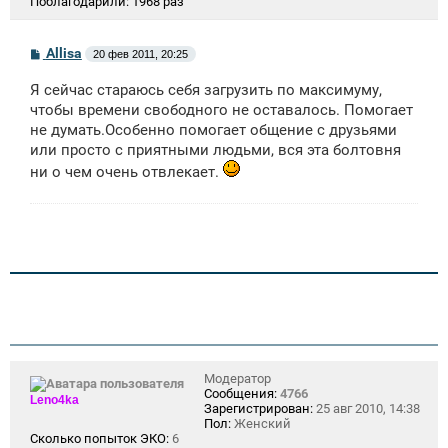
Поблагодарили:
1968 раз
С
Allisa
20 фев 2011, 20:25
о
о
Я сейчас стараюсь себя загрузить по максимуму,
б
щ
чтобы времени свободного не оставалось. Помогает
е
не думать.Особенно помогает общение с друзьями
н
или просто с приятными людьми, вся эта болтовня
и
е
ни о чем очень отвлекает.
Модератор
Сообщения:
4766
Leno4ka
Зарегистрирован:
25 авг 2010, 14:38
Пол:
Женский
Сколько попыток ЭКО:
6