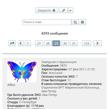
Закрыто
Поиск
Расширенный п
4293 сообщения
Страница
29
из
123
1
27
28
29
30
31
123
…
…
Пред.
След
Заводная старушенция
Сообщения:
7873
Зарегистрирован:
07 фев 2011, 01:52
Пол:
Женский
Сколько попыток ЭКО:
7
Стаж бесплодия:
12
В каких клиниках проводилось лечение:
Allisa
Отделение ВРТ Мариинская больница,
Ава-Петер
Где было удачное ЭКО:
Ава-Петер
Сколько у вас детей:
1
Откуда:
С-Петербург
Благодарил (а):
1118 раз