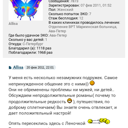
Сообщения:
7873
Зарегистрирован:
07 фев 2011, 01:52
Пол:
Женский
Сколько попыток ЭКО:
7
Стаж бесплодия:
12
В каких клиниках проводилось лечение:
Allisa
Отделение ВРТ Мариинская больница,
Ава-Петер
Где было удачное ЭКО:
Ава-Петер
Сколько у вас детей:
1
Откуда:
С-Петербург
Благодарил (а):
1118 раз
Поблагодарили:
1968 раз
С
Allisa
20 фев 2011, 22:01
о
о
У меня есть несколько незамужних подружек. Самое
б
щ
непринужденное общение это с ними))
е
Они не обременены проблемы ни мужей, ни детей..
н
и
Обсуждаем непродолжительные романы( почему то
е
продолжительные редкость
), путешествия, по
доброму сплетничаем) Вы знаете очень отвлекает, и
дает положительный настрой!
Опять пересеклись здесь с Леночкой