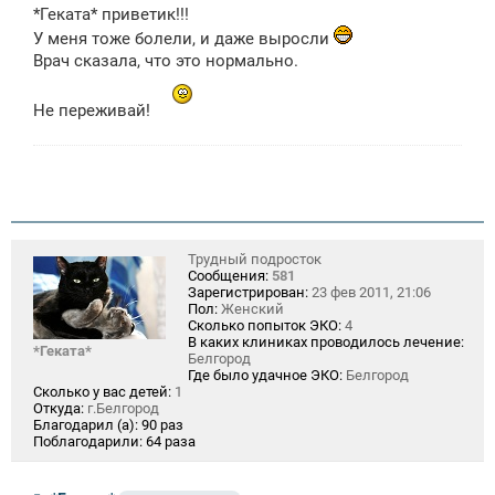
о
*Геката* приветик!!!
б
щ
У меня тоже болели, и даже выросли
е
Врач сказала, что это нормально.
н
и
е
Не переживай!
Трудный подросток
Сообщения:
581
Зарегистрирован:
23 фев 2011, 21:06
Пол:
Женский
Сколько попыток ЭКО:
4
В каких клиниках проводилось лечение:
*Геката*
Белгород
Где было удачное ЭКО:
Белгород
Сколько у вас детей:
1
Откуда:
г.Белгород
Благодарил (а):
90 раз
Поблагодарили:
64 раза