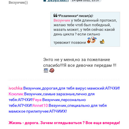
24 фев 2011, 15:57
Везунчик))
о
о
б
щ
*Розалинка* писал(а):
е
Везунчик
у тебя длинный протокол,
н
желаю тебе чтоб был победный,
и
мазать может, у тебя сейчас какой
е
день цикла ? если сильно
тревожит позвони
Энто не у меня,но за пожелание
спасибо!!!Я все девочке передам !!!
ivochka:
Везунчик,дорогая,для тебя вирус мамский:АПЧХИ!
Ксюлик:
Везунчик,самые заразные,лично для
тебя:АПЧХИ!
Feya:
Везунчик,персонально
тебе:АПЧХИ!
Annet10:
Везунчик,специально для тебя
мамское прилипучее:АПЧИИХ!
Жизнь - дорога. Зачем оглядываться ? Все еще впереди!