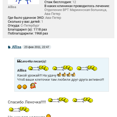
Стаж бесплодия:
12
В каких клиниках проводилось лечение:
Allisa
Отделение ВРТ Мариинская больница,
Ава-Петер
Где было удачное ЭКО:
Ава-Петер
Сколько у вас детей:
1
Откуда:
С-Петербург
Благодарил (а):
1118 раз
Поблагодарили:
1968 раз
С
Allisa
23 фев 2011, 22:47
о
о
б
щ
Leno4ka писал(а):
е
н
Alllisa
и
Какой урожай!!! На удачу
е
Чтоб ваши клеточки там любили друг-друга активно!!!
Спасибо Леночка!!!!!