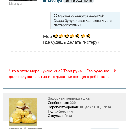
Lisunya
15 янв 2011, 09:45
Lisunya
о
о
б
щ
МечтыСбываются писал(а):
е
Скоро буду сдавать анализы для
н
гистероскопии!
и
е
Мои
Где будешь делать гистеру?
Что в этом мире нужно мне? Твоя рука... Его ручонка... И
долго слушать в тишине дыханье спящего ребёнка...
Задорная первоклашка
Сообщения:
320
Зарегистрирован:
08 дек 2010, 19:34
Пол:
Женский
Откуда:
г. Уфа
МечтыСбываются