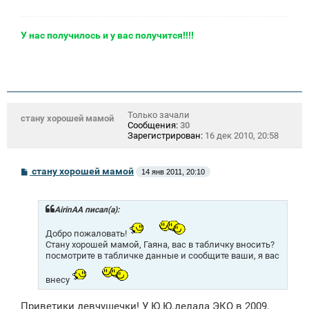
У нас получилось и у вас получится!!!!
Только зачали
стану хорошей мамой
Сообщения:
30
Зарегистрирован:
16 дек 2010, 20:58
С
стану хорошей мамой
14 янв 2011, 20:10
о
о
б
щ
AirinAA писал(а):
е
н
Добро пожаловать!
и
Стану хорошей мамой, Гаяна, вас в табличку вносить?
е
посмотрите в табличке данные и сообщите ваши, я вас
внесу
Приветики девчушечки! У Ю.Ю.делала ЭКО в 2009,