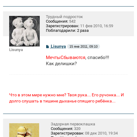
Трудный подросток
Сообщения:
542
Зарегистрирован:
11 фев 2010, 16:59
Поблагодарили:
2 раза
С
Lisunya
15 янв 2011, 09:10
Lisunya
о
о
МечтыСбываются
, спасибо!!!
б
щ
Как делишки?
е
н
и
е
Что в этом мире нужно мне? Твоя рука... Его ручонка... И
долго слушать в тишине дыханье спящего ребёнка...
Задорная первоклашка
Сообщения:
320
Зарегистрирован:
08 дек 2010, 19:34