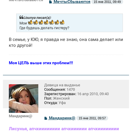
С
МечтыСбываются
15 янв 2011, 09:49
о
о
б
щ
Lisunya писал(а):
е
Мои
н
Где будешь делать гистеру?
и
е
В семье, у ЮЮ, я правда не знаю, она сама делает или
кто другой!
Моя ЦЕЛЬ выше этих проблем!!!
Девица на выданье
Сообщения:
1470
Зарегистрирован:
16 апр 2010, 09:40
Пол:
Женский
Откуда:
Уфа
Мандаринк@
С
Мандаринк@
15 янв 2011, 09:57
о
о
Лисунья, апчхииииииии апчхииииии апчхииииииии
б