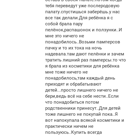
тебя переведут уже послеродовую
палату.спустишься заберёшь.у нас
все так делали.Для ребёнка я с
собой брала пару
пелёнок,распашонок и ползунки..И
мне это ничего не
понадобилось..Возьми памперсов
пачку и то их тока на ночь
надевала.там дают пелёнки и зачем
тратить лишний раз памперсы.то что
я брала из косметики для ребёнка
мне тоже ничего не
понадобилось,там каждый день
приходят и обрабатывают
детей...просто лишнего ничего не
бери,ведь всё на себе нести..Если
что понадобиться потом
родственники принесут..Для детей
тоже лишнего не покупай пока..Я
вот напокупала всякой косметики и
практически ничем не
пользуюсь..Купить всегда