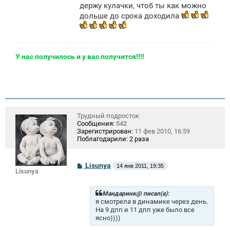
держу кулачки, чтоб ты как можно
дольше до срока доходила
У нас получилось и у вас получится!!!!
Трудный подросток
Сообщения:
542
Зарегистрирован:
11 фев 2010, 16:59
Поблагодарили:
2 раза
С
Lisunya
14 янв 2011, 19:35
Lisunya
о
о
б
щ
Мандаринк@ писал(а):
е
я смотрела в динамике через день.
н
На 9 дпп и 11 дпп уже было все
и
ясно))))
е