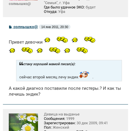
"Семья", г. Уфа
солнышко@
Где было удачное ЭКО:
будет
Откуда:
Уфа
С
солнышко@
14 янв 2011, 20:30
о
о
б
Привет девочки
щ
е
н
и
е
стану хорошей мамой писал(а):
сейчас второй месяц лечу эндик
.
А какой диагноз поставили после гистеры.? И как ты
лечишь эндик?
Девица на выданье
Сообщения:
1999
Зарегистрирован:
30 дек 2009, 09:41
Пол:
Женский