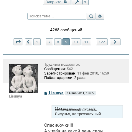
Закрыто
Поиск
Расширенный п
4268 сообщений
Страница
9
из
122
1
7
8
9
10
11
122
…
…
Пред.
След.
Трудный подросток
Сообщения:
542
Зарегистрирован:
11 фев 2010, 16:59
Поблагодарили:
2 раза
С
Lisunya
14 янв 2011, 19:05
Lisunya
о
о
б
щ
Мандаринк@ писал(а):
е
Лисунья, на трехзначный
н
и
Спасибочки!!!
е
А у тебя на какой день свои