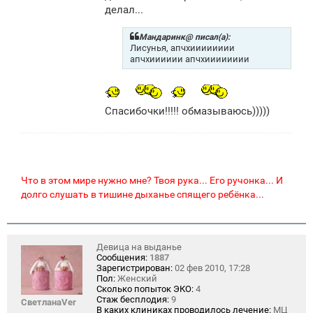
делал...
Мандаринк@ писал(а):
Лисунья, апчхииииииии
апчхииииии апчхииииииии
Спасибочки!!!!! обмазываюсь)))))
Что в этом мире нужно мне? Твоя рука... Его ручонка... И
долго слушать в тишине дыханье спящего ребёнка...
Девица на выданье
Сообщения:
1887
Зарегистрирован:
02 фев 2010, 17:28
Пол:
Женский
Сколько попыток ЭКО:
4
Стаж бесплодия:
9
СветланаVer
В каких клиниках проводилось лечение:
МЦ