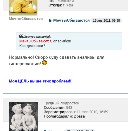
Пол:
Женский
Откуда:
г. Уфа
МечтыСбываются
С
МечтыСбываются
15 янв 2011, 09:38
о
о
б
щ
Lisunya писал(а):
е
МечтыСбываются
, спасибо!!!
н
Как делишки?
и
е
Нормально! Скоро буду сдавать анализы для
гистероскопии!
Моя ЦЕЛЬ выше этих проблем!!!
Трудный подросток
Сообщения:
542
Зарегистрирован:
11 фев 2010, 16:59
Поблагодарили:
2 раза
С