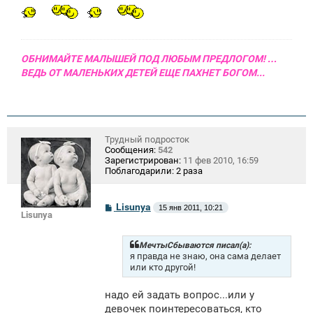
щ
е
н
и
е
ОБНИМАЙТЕ МАЛЫШЕЙ ПОД ЛЮБЫМ ПРЕДЛОГОМ! …
ВЕДЬ ОТ МАЛЕНЬКИХ ДЕТЕЙ ЕЩЕ ПАХНЕТ БОГОМ...
Трудный подросток
Сообщения:
542
Зарегистрирован:
11 фев 2010, 16:59
Поблагодарили:
2 раза
С
Lisunya
15 янв 2011, 10:21
Lisunya
о
о
б
щ
МечтыСбываются писал(а):
е
я правда не знаю, она сама делает
н
или кто другой!
и
е
надо ей задать вопрос...или у
девочек поинтересоваться, кто