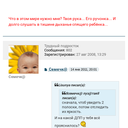
Что в этом мире нужно мне? Твоя рука... Его ручонка... И
долго слушать в тишине дыханье спящего ребёнка...
Трудный подросток
Сообщения:
802
Зарегистрирован:
27 авг 2008, 13:29
С
Семечк@
14 янв 2011, 20:01
о
Семечк@
о
б
щ
Lisunya писал(а):
е
н
IIсемечк@ пуз@таяII
и
писал(а):
е
сначала, чтоб увидеть 2
полоски, потом отследить
их яркость.
И на какой ДПП у тебя всё
прояснилось?