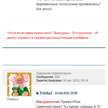
беременные полосочки проявились?
(не укол)
Что в этом мире нужно мне? Твоя рука... Его ручонка... И
долго слушать в тишине дыханье спящего ребёнка...
Задорная первоклашка
Сообщения:
328
Зарегистрирован:
04 авг 2010, 00:34
С
Polska2
14 янв 2011, 19:09
о
Polska2
о
Мандаринчик
-Привет!Как
б
щ
самочувствие? Ты кровь сдаешь в 21