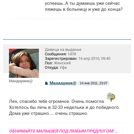
успеешь..А ты думаешь уже сейчас
ляжешь в больницу и уже до конца?
Девица на выданье
Сообщения:
1470
Зарегистрирован:
16 апр 2010, 09:40
Пол:
Женский
Откуда:
Уфа
Мандаринк@
С
Мандаринк@
14 янв 2011, 23:07
о
о
б
щ
Лен, спасибо тебе огромное. Очень помогла
е
Хотелось бы лечь в 32-33 недельки и до победного.
н
и
Дома уже страшно.... очень страшно.
е
ОБНИМАЙТЕ МАЛЫШЕЙ ПОД ЛЮБЫМ ПРЕДЛОГОМ! …