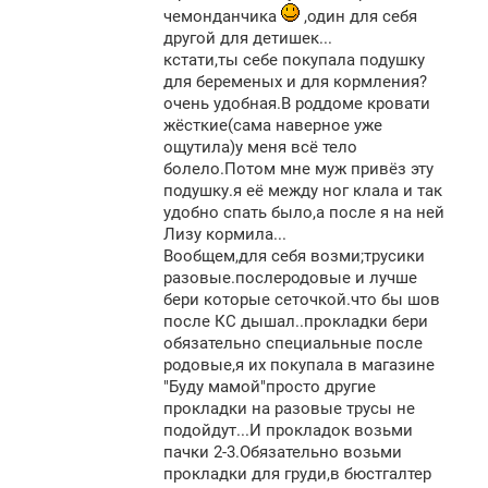
чемонданчика
,один для себя
другой для детишек...
кстати,ты себе покупала подушку
для беременых и для кормления?
очень удобная.В роддоме кровати
жёсткие(сама наверное уже
ощутила)у меня всё тело
болело.Потом мне муж привёз эту
подушку.я её между ног клала и так
удобно спать было,а после я на ней
Лизу кормила...
Вообщем,для себя возми;трусики
разовые.послеродовые и лучше
бери которые сеточкой.что бы шов
после КС дышал..прокладки бери
обязательно специальные после
родовые,я их покупала в магазине
"Буду мамой"просто другие
прокладки на разовые трусы не
подойдут...И прокладок возьми
пачки 2-3.Обязательно возьми
прокладки для груди,в бюстгалтер