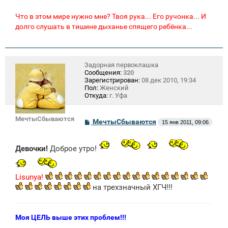
Что в этом мире нужно мне? Твоя рука... Его ручонка... И
долго слушать в тишине дыханье спящего ребёнка...
Задорная первоклашка
Сообщения:
320
Зарегистрирован:
08 дек 2010, 19:34
Пол:
Женский
Откуда:
г. Уфа
МечтыСбываются
С
МечтыСбываются
15 янв 2011, 09:06
о
о
б
Девочки!
Доброе утро!
щ
е
н
и
Lisunya!
е
на трехзначный ХГЧ!!!
Моя ЦЕЛЬ выше этих проблем!!!