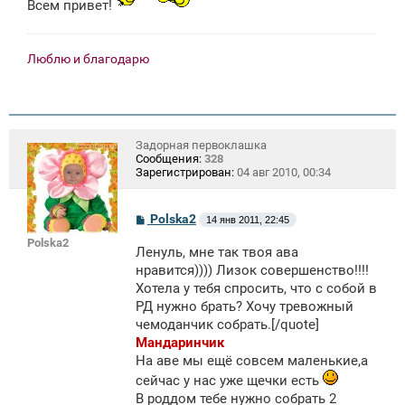
Всем привет!
Люблю и благодарю
Задорная первоклашка
Сообщения:
328
Зарегистрирован:
04 авг 2010, 00:34
С
Polska2
14 янв 2011, 22:45
о
Polska2
о
Ленуль, мне так твоя ава
б
щ
нравится)))) Лизок совершенство!!!!
е
Хотела у тебя спросить, что с собой в
н
РД нужно брать? Хочу тревожный
и
е
чемоданчик собрать.[/quote]
Мандаринчик
На аве мы ещё совсем маленькие,а
сейчас у нас уже щечки есть
В роддом тебе нужно собрать 2