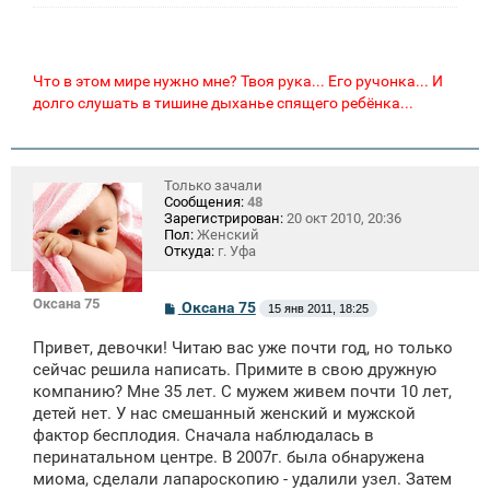
Что в этом мире нужно мне? Твоя рука... Его ручонка... И
долго слушать в тишине дыханье спящего ребёнка...
Только зачали
Сообщения:
48
Зарегистрирован:
20 окт 2010, 20:36
Пол:
Женский
Откуда:
г. Уфа
Оксана 75
С
Оксана 75
15 янв 2011, 18:25
о
о
Привет, девочки! Читаю вас уже почти год, но только
б
щ
сейчас решила написать. Примите в свою дружную
е
компанию? Мне 35 лет. С мужем живем почти 10 лет,
н
детей нет. У нас смешанный женский и мужской
и
е
фактор бесплодия. Сначала наблюдалась в
перинатальном центре. В 2007г. была обнаружена
миома, сделали лапароскопию - удалили узел. Затем