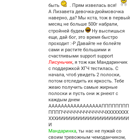
быть
. Прям извелась вся!
А Лизавета девочка-дюймовочка
наверно, да? Мы кста, тож в первый
месяц не больше 500г набрали,
стройней будем
Ну выспишься
еще, дай бог, это время быстро
проходит :-P Давайте не болейте
сами и растите большими и
счастливыми support support
Лисуньчик
, я тож как Мандаринчик
с поддержкой ХГЧ тестилась. С
начала, чтоб увидеть 2 полоски,
потом отследить их яркость. Тебе
жеаю получить самые жирные
полоски и пусть они ж рнеют с
каждым днем
АААААААААААААААААПППППППП
ППППЧЧЧЧЧЧЧЧЧЧЧЧЧЧХХХХХХХХ
ХХХИИИИИИИИИИИИИИИИИИИИИ
И
Мандаринка
, ты нас не пужай со
своим тревожным чемоданчиком,