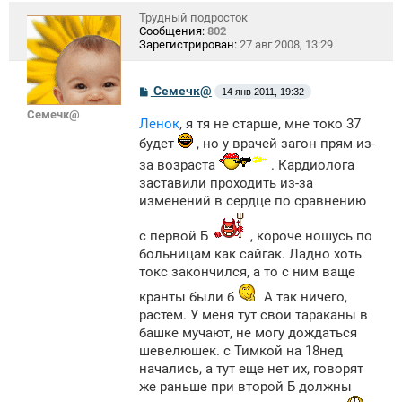
Трудный подросток
Сообщения:
802
Зарегистрирован:
27 авг 2008, 13:29
С
Семечк@
14 янв 2011, 19:32
о
Семечк@
о
Ленок
, я тя не старше, мне токо 37
б
щ
будет
, но у врачей загон прям из-
е
за возраста
. Кардиолога
н
и
заставили проходить из-за
е
изменений в сердце по сравнению
с первой Б
, короче ношусь по
больницам как сайгак. Ладно хоть
токс закончился, а то с ним ваще
кранты были б
А так ничего,
растем. У меня тут свои тараканы в
башке мучают, не могу дождаться
шевелюшек. с Тимкой на 18нед
начались, а тут еще нет их, говорят
же раньше при второй Б должны