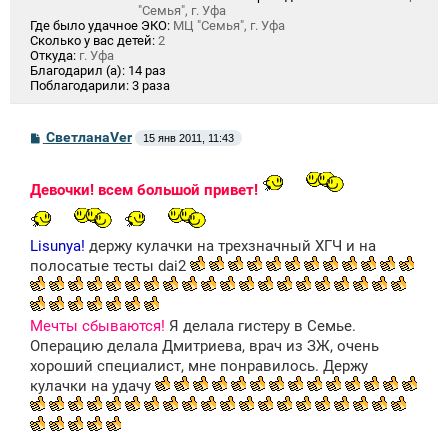
"Семья", г. Уфа
Где было удачное ЭКО:
МЦ "Семья", г. Уфа
Сколько у вас детей:
2
Откуда:
г. Уфа
Благодарил (а):
14 раз
Поблагодарили:
3 раза
С
СветланаVer
15 янв 2011, 11:43
о
о
б
Девочки! всем большой привет!
щ
е
н
и
Lisunya!
держу кулачки на трехзначный ХГЧ и на
е
полосатые тесты dai2
Мечты сбываются!
Я делала гистеру в Семье.
Операцию делала Дмитриева, врач из ЗЖ, очень
хороший специалист, мне понравилось. Держу
кулачки на удачу