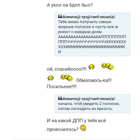
А укол на 6дпп был?
IIсемечк@ пуз@таяII писал(а):
Тебе жеаю получить самые
жирные полоски и пусть они ж
рнеют с каждым днем
АААААААААААААААААППППППППП
ПППЧЧЧЧЧЧЧЧЧЧЧЧЧЧХХХХХХХХ
ХХХИИИИИИИИИИИИИИИИИИИИИ
И
ой, спасибоооо!!!!
Обмазаюсь-ка!!!
Посильнее!!!!
IIсемечк@ пуз@таяII писал(а):
начала, чтоб увидеть 2 полоски,
потом отследить их яркость.
И на какой ДПП у тебя всё
прояснилось?