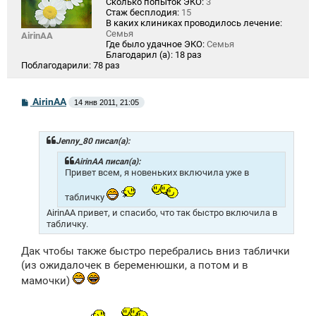
Сколько попыток ЭКО:
3
Стаж бесплодия:
15
В каких клиниках проводилось лечение:
Семья
AirinAA
Где было удачное ЭКО:
Семья
Благодарил (а):
18 раз
Поблагодарили:
78 раз
С
AirinAA
14 янв 2011, 21:05
о
о
б
щ
Jenny_80 писал(а):
е
н
AirinAA писал(а):
и
Привет всем, я новеньких включила уже в
е
табличку
AirinAA привет, и спасибо, что так быстро включила в
табличку.
Дак чтобы также быстро перебрались вниз таблички
(из ожидалочек в беременюшки, а потом и в
мамочки)