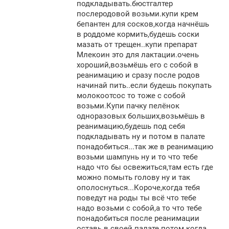
подкладывать.бюстгалтер
послеродовой возьми.купи крем
бепантен для сосков,когда начнёшь
в роддоме кормить,будешь соски
мазать от трещен..купи препарат
Млекоин это для лактации.очень
хороший,возьмёшь его с собой в
реанимацию и сразу после родов
начинай пить..если будешь покупать
молокоотсос то тоже с собой
возьми.Купи пачку пелёнок
одноразовых больших,возьмёшь в
реанимацию,будешь под себя
подкладывать ну и потом в палате
понадобиться...так же в реанимацию
возьми шампунь ну и то что тебе
надо что бы освежиться,там есть где
можно помыть голову ну и так
ополоснуться...Короче,когда тебя
поведут на роды ты всё что тебе
надо возьми с собой,а то что тебе
понадобиться после реанимации
оставь в своей палате.потом когда