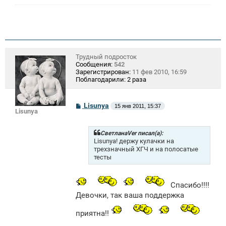
Трудный подросток
Сообщения:
542
Зарегистрирован:
11 фев 2010, 16:59
Поблагодарили:
2 раза
С
Lisunya
15 янв 2011, 15:37
Lisunya
о
о
б
щ
СветланаVer писал(а):
е
Lisunya! держу кулачки на
н
трехзначный ХГЧ и на полосатые
и
тесты
е
Спасибо!!!!
Девочки, так ваша поддержка
приятна!!