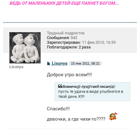
ВЕДЬ ОТ МАЛЕНЬКИХ ДЕТЕЙ ЕЩЕ ПАХНЕТ БОГОМ...
Трудный подросток
Сообщения:
542
Зарегистрирован:
11 фев 2010, 16:59
Поблагодарили:
2 раза
С
Lisunya
15 янв 2011, 08:21
Lisunya
о
о
Доброе утро всем!!!!
б
щ
е
IIсемечк@ пуз@таяII писал(а):
н
пусть те удача в виде улыбнется в
и
твой день Х!!!!
е
Спасибо!!!
девочки, а где чихи-то????