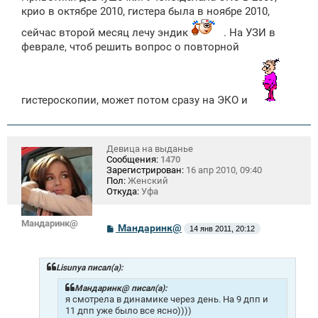
крио в октябре 2010, гистера была в ноябре 2010,
сейчас второй месяц лечу эндик
. На УЗИ в
феврале, чтоб решить вопрос о повторной
гистероскопии, может потом сразу на ЭКО и
Девица на выданье
Сообщения:
1470
Зарегистрирован:
16 апр 2010, 09:40
Пол:
Женский
Откуда:
Уфа
Мандаринк@
С
Мандаринк@
14 янв 2011, 20:12
о
о
б
щ
Lisunya писал(а):
е
н
Мандаринк@ писал(а):
и
я смотрела в динамике через день. На 9 дпп и
е
11 дпп уже было все ясно))))