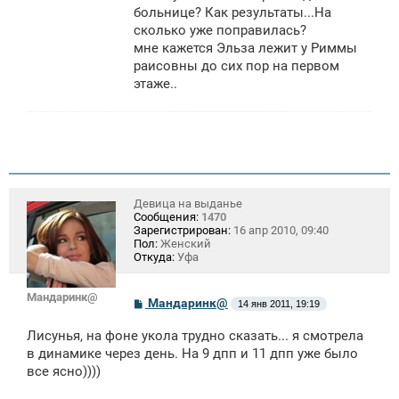
е
больнице? Как результаты...На
н
сколько уже поправилась?
и
е
мне кажется Эльза лежит у Риммы
раисовны до сих пор на первом
этаже..
Девица на выданье
Сообщения:
1470
Зарегистрирован:
16 апр 2010, 09:40
Пол:
Женский
Откуда:
Уфа
Мандаринк@
С
Мандаринк@
14 янв 2011, 19:19
о
о
Лисунья, на фоне укола трудно сказать... я смотрела
б
щ
в динамике через день. На 9 дпп и 11 дпп уже было
е
все ясно))))
н
и