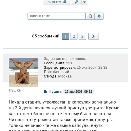
Закрыто
Поиск
Расширенный п
85 сообщений
1
2
3
След.
Задорная первоклашка
Сообщения:
221
Зарегистрирован:
26 окт 2007, 22:32
Пол:
Женский
Откуда:
Москва
Пушка
С
Пушка
17 апр 2008, 09:52
о
о
Начала ставить утрожестан в капсулах вагинально -
б
щ
на 3-й день начался жуткий приступ уретрита! Кроме
е
как от него больше не отчего ему было начаться.
н
Читала, что утрожестан также принимают внутрь,
и
е
только не знаю - те же самые капсулы внуть