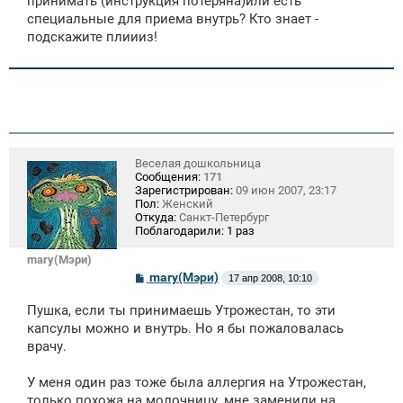
принимать (инструкция потеряна)или есть
специальные для приема внутрь? Кто знает -
подскажите плиииз!
Веселая дошкольница
Сообщения:
171
Зарегистрирован:
09 июн 2007, 23:17
Пол:
Женский
Откуда:
Санкт-Петербург
Поблагодарили:
1 раз
mary(Мэри)
С
mary(Мэри)
17 апр 2008, 10:10
о
о
Пушка, если ты принимаешь Утрожестан, то эти
б
щ
капсулы можно и внутрь. Но я бы пожаловалась
е
врачу.
н
и
е
У меня один раз тоже была аллергия на Утрожестан,
только похожа на молочницу, мне заменили на