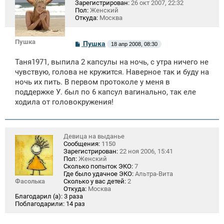
Зарегистрирован:
26 окт 2007, 22:32
Пол:
Женский
Откуда:
Москва
Пушка
С
Пушка
18 апр 2008, 08:30
о
о
Таня1971, выпила 2 капсулы на ночь, с утра ничего не
б
щ
чувствую, голова не кружится. Наверное так и буду на
е
ночь их пить. В первом протоколе у меня в
н
поддержке У. был по 6 капсул вагинально, так еле
и
е
ходила от головокружения!
Девица на выданье
Сообщения:
1150
Зарегистрирован:
22 ноя 2006, 15:41
Пол:
Женский
Сколько попыток ЭКО:
7
Где было удачное ЭКО:
Альтра-Вита
Фасолька
Сколько у вас детей:
2
Откуда:
Москва
Благодарил (а):
3 раза
Поблагодарили:
14 раз