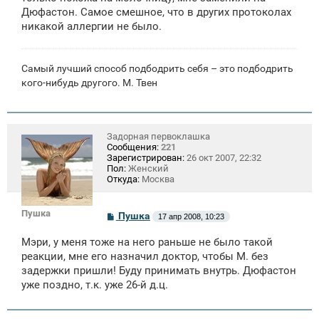
Дюфастон. Самое смешное, что в других протоколах
никакой аллергии не было.
Самый лучший способ подбодрить себя – это подбодрить
кого-нибудь другого. М. Твен
Задорная первоклашка
Сообщения:
221
Зарегистрирован:
26 окт 2007, 22:32
Пол:
Женский
Откуда:
Москва
Пушка
С
Пушка
17 апр 2008, 10:23
о
о
Мэри, у меня тоже на него раньше не было такой
б
щ
реакции, мне его назначил доктор, чтобы М. без
е
задержки пришли! Буду принимать внутрь. Дюфастон
н
уже поздно, т.к. уже 26-й д.ц.
и
е