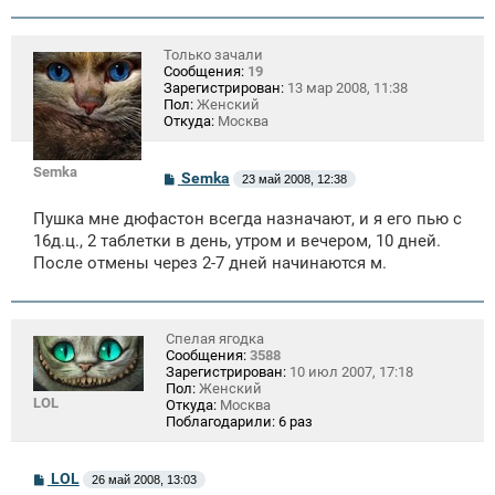
Только зачали
Сообщения:
19
Зарегистрирован:
13 мар 2008, 11:38
Пол:
Женский
Откуда:
Москва
Semka
С
Semka
23 май 2008, 12:38
о
о
Пушка мне дюфастон всегда назначают, и я его пью с
б
щ
16д.ц., 2 таблетки в день, утром и вечером, 10 дней.
е
После отмены через 2-7 дней начинаются м.
н
и
е
Спелая ягодка
Сообщения:
3588
Зарегистрирован:
10 июл 2007, 17:18
Пол:
Женский
LOL
Откуда:
Москва
Поблагодарили:
6 раз
С
LOL
26 май 2008, 13:03
о