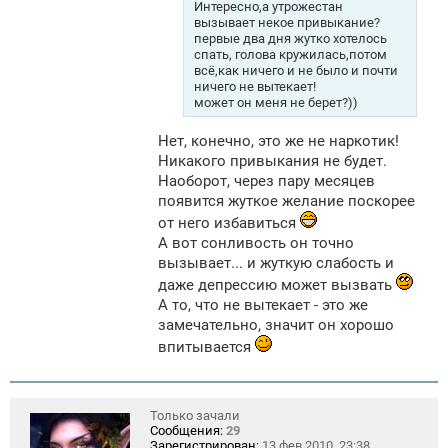
е
Интересно,а утрожестан
н
вызывает некое привыкание?
и
первые два дня жутко хотелось
е
спать, голова кружилась,потом
всё,как ничего и не было и почти
ничего не вытекает!
может он меня не берет?))
Нет, конечно, это же не наркотик!
Никакого привыкания не будет.
Наоборот, через пару месяцев
появится жуткое желание поскорее
от него избавиться
А вот сонливость он точно
вызывает... и жуткую слабость и
даже депрессию может вызвать
А то, что не вытекает - это же
замечательно, значит он хорошо
впитывается
Только зачали
Сообщения:
29
Зарегистрирован:
13 фев 2010, 23:38