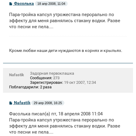
С
Фасолька
18 апр 2008, 11:04
о
о
Пара-тройка капсул утрожестана перорально по
б
щ
эффекту для меня равнялись стакану водки. Разве
е
что песни не пела....
н
и
е
Кроме любви наши дети нуждаются в корнях и крыльях.
Задорная первоклашка
Nafastik
Сообщения:
273
Зарегистрирован:
19 окт 2007, 12:34
Поблагодарили:
2 раза
С
Nafastik
29 апр 2008, 16:25
о
о
Фасолька писал(а) пт, 18 апреля 2008 11:04
б
щ
Пара-тройка капсул утрожестана перорально по
е
эффекту для меня равнялись стакану водки. Разве
н
что песни не пела....
и