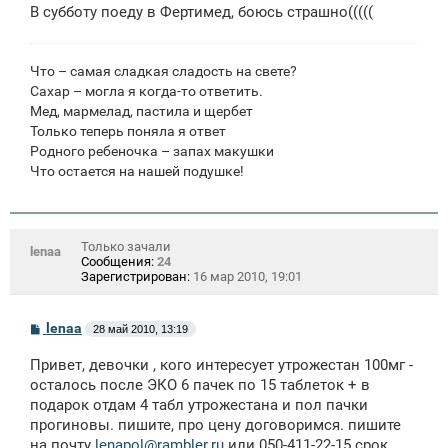
В субботу поеду в Фертимед, боюсь страшно(((((
Что – самая сладкая сладость на свете?
Сахар – могла я когда-то ответить.
Мед, мармелад, пастила и щербет
Только теперь поняла я ответ
Родного ребеночка – запах макушки
Что остается на нашей подушке!
Только зачали
lenaa
Сообщения:
24
Зарегистрирован:
16 мар 2010, 19:01
С
lenaa
28 май 2010, 13:19
о
о
Привет, девочки , кого интересует утрожестан 100мг -
б
щ
осталось после ЭКО 6 пачек по 15 таблеток + в
е
подарок отдам 4 табл утрожестана и пол пачки
н
прогиновы. пишите, про цену договоримся. пишите
и
е
на почту
lenapol@rambler.ru
или 050-411-22-15 срок