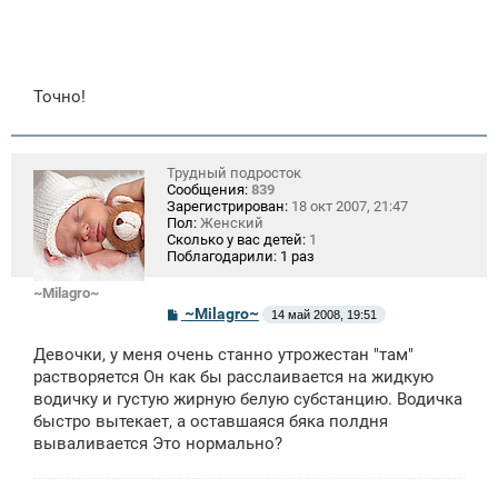
е
Точно!
Трудный подросток
Сообщения:
839
Зарегистрирован:
18 окт 2007, 21:47
Пол:
Женский
Сколько у вас детей:
1
Поблагодарили:
1 раз
~Milagro~
С
~Milagro~
14 май 2008, 19:51
о
о
Девочки, у меня очень станно утрожестан "там"
б
щ
растворяется Он как бы расслаивается на жидкую
е
водичку и густую жирную белую субстанцию. Водичка
н
быстро вытекает, а оставшаяся бяка полдня
и
е
вываливается Это нормально?