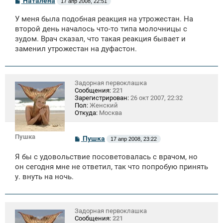
Наталена
17 апр 2008, 22:51
о
о
У меня была подобная реакция на утрожестан. На
б
щ
второй день началось что-то типа молочницы с
е
зудом. Врач сказал, что такая реакция бывает и
н
заменил утрожестан на дуфастон.
и
е
Задорная первоклашка
Сообщения:
221
Зарегистрирован:
26 окт 2007, 22:32
Пол:
Женский
Откуда:
Москва
Пушка
С
Пушка
17 апр 2008, 23:22
о
о
Я бы с удовольствие посоветовалась с врачом, но
б
щ
он сегодня мне не ответил, так что попробую принять
е
у. внуть на ночь.
н
и
е
Задорная первоклашка
Сообщения:
221