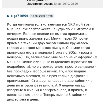
Сообщения:
28
Зарегистрирован:
13 авг 2010, 08:26
С
olga710906
13 авг 2010, 12:48
о
о
Когда начинала только заниматься ЭКО мой врач
б
щ
мне назначила утрожестан внутрь по 200мг утром и
е
вечером. Больше недели не смогла принимать,
н
пошла врачу жаловаться. Минут через 30 после
и
е
приёма в течении двух часов сильно кружилась
голова и шатало меня,как пьяную. Она мне тогда
прописала его вагинально (тоже по 200мг утром и
вечером). Но, вагинально мне было не комфортно - у
меня по жизни обильные выделения (простите за
подробности), но с утрожестаном, просто заливало -
без прокладки, вообще никак. Ну, и последние
несколько месяцев, мне врач только дюфастон
прописывает. Стандартная доза по две таблетки в
день во второй фазе цикла. А, 9 недель назад
(впервые в жизни) я забеременела, и причем, в
естественном цикле. Теперь пью по 3 таблетки
дюфастона в день.