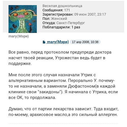
Веселая дошкольница
Сообщения:
171
Зарегистрирован:
09 июн 2007, 23:17
Пол:
Женский
Откуда:
Санкт-Петербург
Поблагодарили:
1 раз
mary(Мэри)
С
mary(Мэри)
17 апр 2008, 10:38
о
о
Все равно, перед протоколом предупреди доктора
б
щ
насчет твоей реакции, Утрожестан ведь будет в
е
поддержке.
н
и
е
Мне после этого случая назначали Утрик с
альтернативным вариантом. Перорально У. почему-
то не назначали, а заменяли Дюфастоном(в каждой
клинике свои "закидоны"). Я начинала с Утрика, если
все ОК, то продолжала.
Думаю, что от партии лекарства зависит. Туда входит,
по-моему, арахисовое масло,а это сильный аллерген.