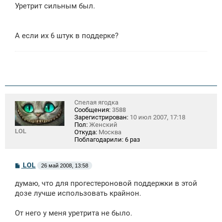
е
Уретрит сильным был.
А если их 6 штук в поддерке?
Спелая ягодка
Сообщения:
3588
Зарегистрирован:
10 июл 2007, 17:18
Пол:
Женский
LOL
Откуда:
Москва
Поблагодарили:
6 раз
С
LOL
26 май 2008, 13:58
о
о
думаю, что для прогестероновой поддержки в этой
б
щ
дозе лучше использовать крайнон.
е
н
От него у меня уретрита не было.
и
е