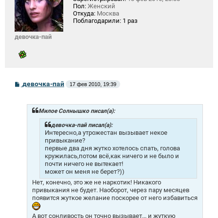
Пол:
Женский
Откуда:
Москва
Поблагодарили:
1 раз
девочка-пай
С
девочка-пай
17 фев 2010, 19:39
о
о
б
щ
Милое Солнышко писал(а):
е
н
девочка-пай писал(а):
и
Интересно,а утрожестан вызывает некое
е
привыкание?
первые два дня жутко хотелось спать, голова
кружилась,потом всё,как ничего и не было и
почти ничего не вытекает!
может он меня не берет?))
Нет, конечно, это же не наркотик! Никакого
привыкания не будет. Наоборот, через пару месяцев
появится жуткое желание поскорее от него избавиться
А вот сонливость он точно вызывает... и жуткую