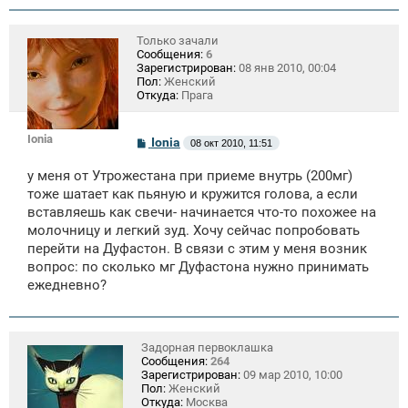
Только зачали
Сообщения:
6
Зарегистрирован:
08 янв 2010, 00:04
Пол:
Женский
Откуда:
Прага
Ionia
С
Ionia
08 окт 2010, 11:51
о
о
у меня от Утрожестана при приеме внутрь (200мг)
б
щ
тоже шатает как пьяную и кружится голова, а если
е
вставляешь как свечи- начинается что-то похожее на
н
молочницу и легкий зуд. Хочу сейчас попробовать
и
е
перейти на Дуфастон. В связи с этим у меня возник
вопрос: по сколько мг Дуфастона нужно принимать
ежедневно?
Задорная первоклашка
Сообщения:
264
Зарегистрирован:
09 мар 2010, 10:00
Пол:
Женский
Откуда:
Москва