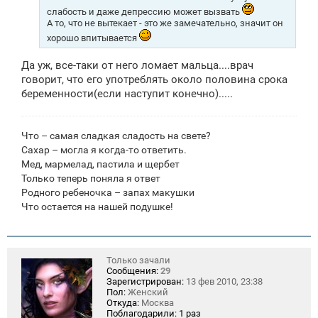
слабость и даже депрессию может вызвать
А то, что не вытекает - это же замечательно, значит он
хорошо впитывается
Да уж, все-таки от него ломает мальца....врач
говорит, что его употреблять около половина срока
беременности(если наступит конечно).....
Что – самая сладкая сладость на свете?
Сахар – могла я когда-то ответить.
Мед, мармелад, пастила и щербет
Только теперь поняла я ответ
Родного ребеночка – запах макушки
Что остается на нашей подушке!
Только зачали
Сообщения:
29
Зарегистрирован:
13 фев 2010, 23:38
Пол:
Женский
Откуда:
Москва
Поблагодарили:
1 раз