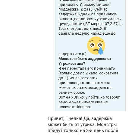
принимаю Утрожестан для
поддержки 2 фазы.Сейчас
задержка 6 дней.Из признаков-
вялость,сонливость,увеличилась
грудь,аппетит,БТ меряю-37,2-37,4.
Тесты отрицательные,ХЧГ
сдавала неделю назад,еще до
задержки -о (((
Может ли быть задержка от
Утрожестана?
Я не перестала его принимать
(только дозу с 2 капс. сократила
до 1 )-из-за всех этих
признаков,т.к. знаю отмена
может вызвать выкидыш на
раннем сроке.
Вот на УЗИ хочу пойти,но говорят
рано-может ничего еще не
показать :idontno:
Привет, Пчёлка! Да, задержка
может быть от утрика. Монстры
придут только на 3-й день после