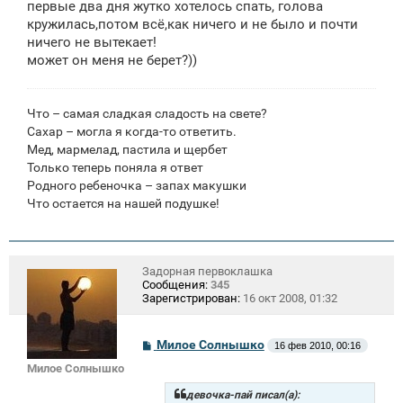
первые два дня жутко хотелось спать, голова
н
кружилась,потом всё,как ничего и не было и почти
и
е
ничего не вытекает!
может он меня не берет?))
Что – самая сладкая сладость на свете?
Сахар – могла я когда-то ответить.
Мед, мармелад, пастила и щербет
Только теперь поняла я ответ
Родного ребеночка – запах макушки
Что остается на нашей подушке!
Задорная первоклашка
Сообщения:
345
Зарегистрирован:
16 окт 2008, 01:32
С
Милое Солнышко
16 фев 2010, 00:16
о
Милое Солнышко
о
б
щ
девочка-пай писал(а):