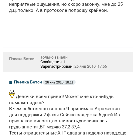
неприятные ощущения, но скоро закончу, мне до 25
д.ц. только. А в протоколе попрошу крайнон.
Только зачали
Пчелка Бетси
Сообщения:
1
Зарегистрирован:
26 янв 2010, 17:56
С
Пчелка Бетси
26 янв 2010, 18:11
о
о
б
Девочки всем привет!Может мне кто-нибудь
щ
поможет здесь?
е
н
В чем собственно вопрос.Я принимаю Утрожестан
и
для поддержки 2 фазы.Сейчас задержка 6 дней.Из
е
признаков-вялость,сонливость,увеличилась
грудь,аппетит,БТ меряю-37,2-37,4.
Тесты отрицательные,ХЧГ сдавала неделю назад,еще