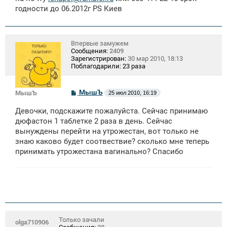
годности до 06.2012г PS Киев
Впервые замужем
Сообщения:
2409
Зарегистрирован:
30 мар 2010, 18:13
Поблагодарили:
23 раза
С
МышЪ
МышЪ
25 июл 2010, 16:19
о
о
Девочки, подскажите пожалуйста. Сейчас принимаю
б
щ
дюфастон 1 таблетке 2 раза в день. Сейчас
е
вынуждены перейти на утрожестан, вот только не
н
знаю каково будет соотвествие? сколько мне теперь
и
е
принимать утрожестана вагинально? Спасибо
Только зачали
olga710906