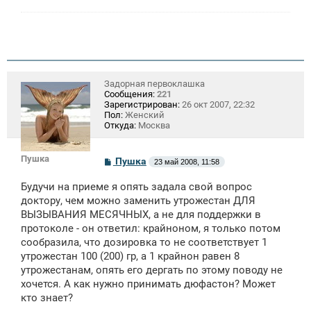
Задорная первоклашка
Сообщения:
221
Зарегистрирован:
26 окт 2007, 22:32
Пол:
Женский
Откуда:
Москва
Пушка
С
Пушка
23 май 2008, 11:58
о
о
Будучи на приеме я опять задала свой вопрос
б
щ
доктору, чем можно заменить утрожестан ДЛЯ
е
ВЫЗЫВАНИЯ МЕСЯЧНЫХ, а не для поддержки в
н
протоколе - он ответил: крайноном, я только потом
и
е
сообразила, что дозировка то не соответствует 1
утрожестан 100 (200) гр, а 1 крайнон равен 8
утрожестанам, опять его дергать по этому поводу не
хочется. А как нужно принимать дюфастон? Может
кто знает?