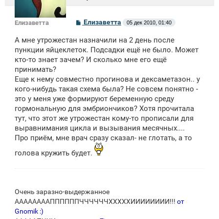
С
Елизаветта
Елизаветта
05 дек 2010, 01:40
о
о
А мне утрожестан назначили на 2 день после
б
щ
пункции яйцеклеток. Подсадки ещё не было. Может
е
кто-то знает зачем? И сколько мне его ещё
н
принимать?
и
е
Еще к нему совместно прогинова и дексаметазон.. у
кого-нибудь такая схема была? Не совсем понятно -
это у меня уже формируют беременную среду
гормональную для эмбриончиков? Хотя прочитала
тут, что этот же утрожестан кому-то прописали для
выравнимания цикла и вызывания месячных....
Про приём, мне врач сразу сказал- не глотать, а то
голова кружить будет.
Очень заразно-выдержанное
ААААААААППППППЧЧЧЧЧЧХХХХХИИИИИИИИ!!!
от
Gnomik :)