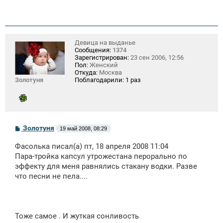
Девица на выданье
Сообщения:
1374
Зарегистрирован:
23 сен 2006, 12:56
Пол:
Женский
Откуда:
Москва
Золотуня
Поблагодарили:
1 раз
С
Золотуня
19 май 2008, 08:29
о
о
Фасолька писал(а) пт, 18 апреля 2008 11:04
б
щ
Пара-тройка капсул утрожестана перорально по
е
эффекту для меня равнялись стакану водки. Разве
н
что песни не пела....
и
е
Тоже самое . И жуткая сонливость