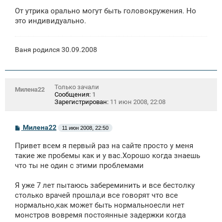
От утрика орально могут быть головокружения. Но
это индивидуально.
Ваня родился 30.09.2008
Только зачали
Милена22
Сообщения:
1
Зарегистрирован:
11 июн 2008, 22:08
С
Милена22
11 июн 2008, 22:50
о
о
Привет всем я первый раз на сайте просто у меня
б
щ
такие же пробемы как и у вас.Хорошо когда знаешь
е
что ты не один с этими проблемами
н
и
е
Я уже 7 лет пытаюсь забереминить и все бестолку
столько врачей прошла,и все говорят что все
нормально,как может быть нормальноесли нет
монстров вовремя постоянные задержки когда