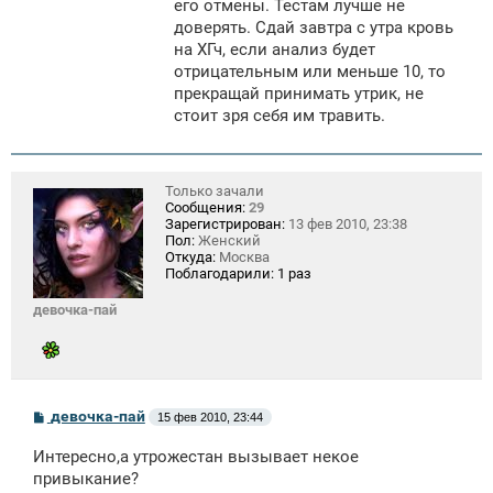
его отмены. Тестам лучше не
доверять. Сдай завтра с утра кровь
на ХГч, если анализ будет
отрицательным или меньше 10, то
прекращай принимать утрик, не
стоит зря себя им травить.
Только зачали
Сообщения:
29
Зарегистрирован:
13 фев 2010, 23:38
Пол:
Женский
Откуда:
Москва
Поблагодарили:
1 раз
девочка-пай
С
девочка-пай
15 фев 2010, 23:44
о
о
Интересно,а утрожестан вызывает некое
б
щ
привыкание?
е