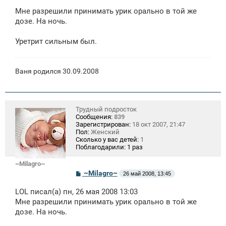
о
Мне разрешили принимать урик орально в той же
б
щ
дозе. На ночь.
е
н
Уретрит сильным был.
и
е
Ваня родился 30.09.2008
Трудный подросток
Сообщения:
839
Зарегистрирован:
18 окт 2007, 21:47
Пол:
Женский
Сколько у вас детей:
1
Поблагодарили:
1 раз
~Milagro~
С
~Milagro~
26 май 2008, 13:45
о
о
LOL писал(а) пн, 26 мая 2008 13:03
б
щ
Мне разрешили принимать урик орально в той же
е
дозе. На ночь.
н
и