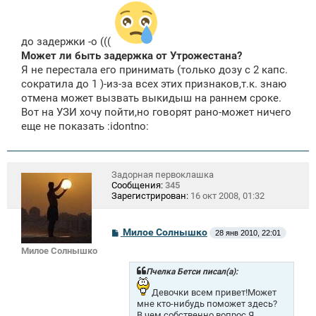
до задержки -о (((
Может ли быть задержка от Утрожестана?
Я не перестала его принимать (только дозу с 2 капс.
сократила до 1 )-из-за всех этих признаков,т.к. знаю
отмена может вызвать выкидыш на раннем сроке.
Вот на УЗИ хочу пойти,но говорят рано-может ничего
еще не показать :idontno:
Задорная первоклашка
Сообщения:
345
Зарегистрирован:
16 окт 2008, 01:32
С
Милое Солнышко
28 янв 2010, 22:01
о
Милое Солнышко
о
б
щ
Пчелка Бетси писал(а):
е
н
Девочки всем привет!Может
и
мне кто-нибудь поможет здесь?
е
В чем собственно вопрос.Я