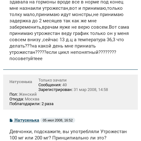
здавала на гормоны вроде все в норме под конец
мне назнаили утрожестан,вот и принимаю,только
толку мало,принимаю идут монстры,не принимаю
задержка до 2 месяцев так как же мне
забеременить,врачам яуже не верю совсем.Вот сама
принимаю утрожестан веду график только он у меня
совсем внизу ,сейчас 13 д.ц а температура 36,3 что
делать???на какой день мне приниать
утрожестан?????если цикл непонятный????????
посоветуйтеее
Только зачали
Натусенька
Сообщения:
40
Зарегистрирован:
31 мар 2008, 14:58
Пол:
Женский
Откуда:
Москва
Поблагодарили:
2 раза
С
Натусенька
05 июл 2008, 16:52
о
о
Девчонки, подскажите, вы употребляли Утрожестан
б
щ
100 мг или 200 мг? Принципиально ли это?