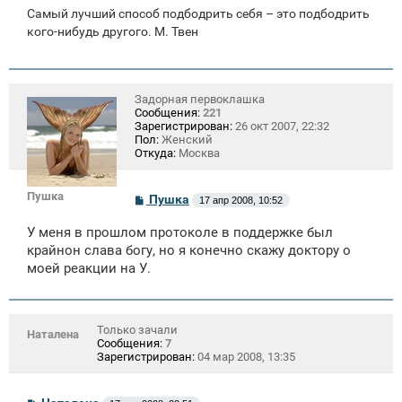
Самый лучший способ подбодрить себя – это подбодрить
кого-нибудь другого. М. Твен
Задорная первоклашка
Сообщения:
221
Зарегистрирован:
26 окт 2007, 22:32
Пол:
Женский
Откуда:
Москва
Пушка
С
Пушка
17 апр 2008, 10:52
о
о
У меня в прошлом протоколе в поддержке был
б
щ
крайнон слава богу, но я конечно скажу доктору о
е
моей реакции на У.
н
и
е
Только зачали
Наталена
Сообщения:
7
Зарегистрирован:
04 мар 2008, 13:35
С