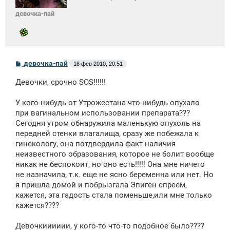
девочка-пай
С
девочка-пай
18 фев 2010, 20:51
о
о
Девочки, срочно SOS!!!!!!
б
щ
е
У кого-нибудь от Утрожестана что-нибудь опухало
н
при вагинальном использовании препарата???
и
е
Сегодня утром обнаружила маленькую опухоль на
передней стенки влагалища, сразу же побежала к
гинекологу, она потдвердила факт наличия
неизвестного образования, которое не болит вообще
никак не беспокоит, но оно есть!!!!! Она мне ничего
не назначила, т.к. еще не ясно беременна или нет. Но
я пришла домой и побрызгала Эпиген спреем,
кажется, эта гадость стала поменьше,или мне только
кажется????
Девочкииииии, у кого-то что-то подобное было????