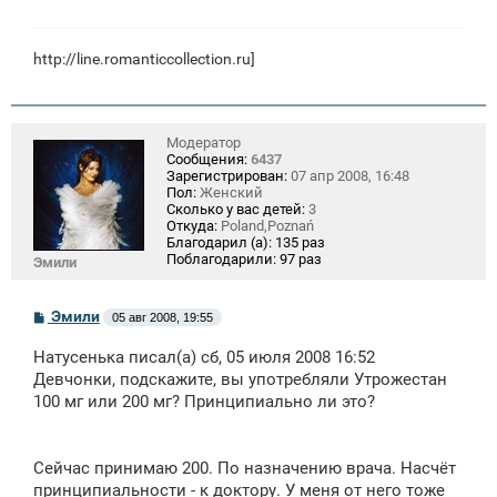
е
н
и
е
http://line.romanticcollection.ru
]
Модератор
Сообщения:
6437
Зарегистрирован:
07 апр 2008, 16:48
Пол:
Женский
Сколько у вас детей:
3
Откуда:
Poland,Poznań
Благодарил (а):
135 раз
Поблагодарили:
97 раз
Эмили
С
Эмили
05 авг 2008, 19:55
о
о
Натусенька писал(а) сб, 05 июля 2008 16:52
б
щ
Девчонки, подскажите, вы употребляли Утрожестан
е
100 мг или 200 мг? Принципиально ли это?
н
и
е
Сейчас принимаю 200. По назначению врача. Насчёт
принципиальности - к доктору. У меня от него тоже