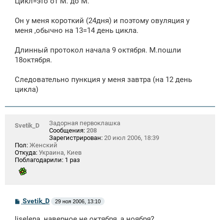
Цикл=это от М. до М.
б
щ
е
Он у меня короткий (24дня) и поэтому овуляция у
н
меня ,обычно на 13=14 день цикла.
и
е
Длинный протокол начала 9 октября. М.пошли
18октября.
Следовательно пункция у меня завтра (на 12 день
цикла)
Задорная первоклашка
Svetik_D
Сообщения:
208
Зарегистрирован:
20 июл 2006, 18:39
Пол:
Женский
Откуда:
Украина, Киев
Поблагодарили:
1 раз
С
Svetik_D
29 ноя 2006, 13:10
о
о
liselena, наверное не октября, а ноября?