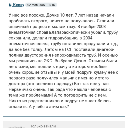
С
Kensy
02 фев 2007, 13:16
о
о
У нас все похоже. Дочке 10 лет. 7 лет назад начали
б
щ
пробовать второго, ничего не получалось. Ставили
е
спаечный процесс в малом тазу. В ноябре 2003
н
внематочная справа,лапараскопически убрали, трубу
и
е
сохранили, делали гидродубацию, в 2004
внематочная слева, трубу оставили, продували и т.д.,
да все без толку. Летом на ГСГ поставили диагноз-
полная двустороння непроходимость труб. И осенью
мы решились на ЭКО. Выбрали Дахно. Отзывы были
неплохие, мы пошли к врачу о котором вообще
очень хорошие отзывы и у моей подруги кума-у нее с
первого раза получился мальчик именно у этого
доктора (это вселило надежду) Вот так все у нас.
Нервничаю очень. Так рада что нашла человека с
теми же проблемами! А то поговорить не с кем.
Никто из родственников и подруг не знает-боюсь
сглазить. А у тебя с этим как?
Только зачали
nashenka