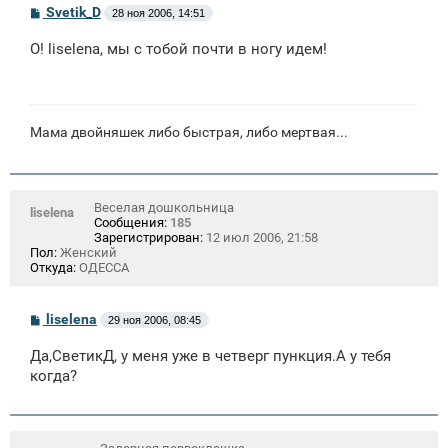
С
Svetik_D
28 ноя 2006, 14:51
о
о
О! liselena, мы с тобой почти в ногу идем!
б
щ
е
н
и
е
Мама двойняшек либо быстрая, либо мертвая...
Веселая дошкольница
liselena
Сообщения:
185
Зарегистрирован:
12 июл 2006, 21:58
Пол:
Женский
Откуда:
ОДЕССА
С
liselena
29 ноя 2006, 08:45
о
о
Да,СветикД, у меня уже в четверг пункция.А у тебя
б
щ
когда?
е
н
и
е