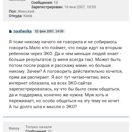
Сообщения:
13
Зарегистрирован:
16 янв 2007, 18:53
Пол:
Женский
Откуда:
Киев
С
nashenka
02 фев 2007, 14:09
о
о
Я тоже никому ничего не говорила и не собираюсь
б
щ
говорить.Мало кто поймет, что люди идут за вторым
е
ребенком через ЭКО. Да и чем меньше людей знает -
н
больше результатов (у меня всегда так). Может быть
и
е
потом после родов и расскажу маме, но больше
никому. Зачем? А поговорить действительно хочется,
прям аж распирает. Я вот тут читаю-читаю, весь
интернет облазила, на всех ЭКО-сайтах
зарегистрировалась, ну что бы было скем общаться,
да и поддержка, конечно же нужна. Муж хоть и
переживает, но особо общаться на эту тему не хочет.
А ты долго шла к мысли о ЭКО?
Только зачали
Kensy
Сообщения:
11