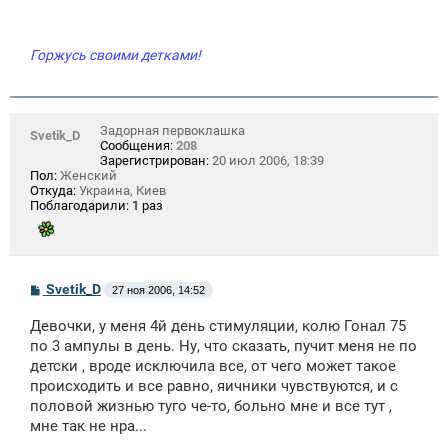
Горжусь своими детками!
Задорная первоклашка
Svetik_D
Сообщения:
208
Зарегистрирован:
20 июл 2006, 18:39
Пол:
Женский
Откуда:
Украина, Киев
Поблагодарили:
1 раз
С
Svetik_D
27 ноя 2006, 14:52
о
о
Девочки, у меня 4й день стимуляции, колю Гонал 75
б
щ
по 3 ампулы в день. Ну, что сказать, пучит меня не по
е
детски , вроде исключила все, от чего может такое
н
происходить и все равно, яичники чувствуются, и с
и
е
половой жизнью туго че-то, больно мне и все тут ,
мне так не нра...