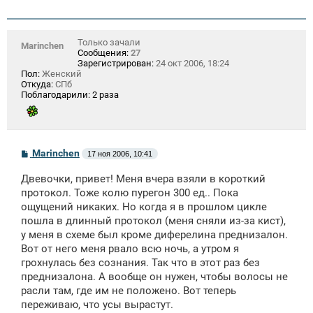
Только зачали
Marinchen
Сообщения:
27
Зарегистрирован:
24 окт 2006, 18:24
Пол:
Женский
Откуда:
СПб
Поблагодарили:
2 раза
С
Marinchen
17 ноя 2006, 10:41
о
о
Двевочки, привет! Меня вчера взяли в короткий
б
щ
протокол. Тоже колю пурегон 300 ед.. Пока
е
ощущений никаких. Но когда я в прошлом цикле
н
пошла в длинный протокол (меня сняли из-за кист),
и
е
у меня в схеме был кроме диферелина преднизалон.
Вот от него меня рвало всю ночь, а утром я
грохнулась без сознания. Так что в этот раз без
преднизалона. А вообще он нужен, чтобы волосы не
расли там, где им не положено. Вот теперь
переживаю, что усы вырастут.