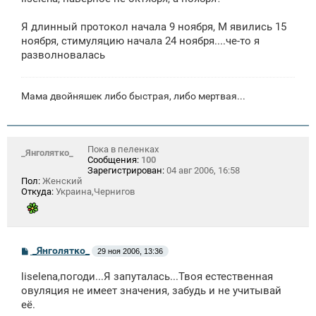
б
щ
е
Я длинный протокол начала 9 ноября, М явились 15
н
ноября, стимуляцию начала 24 ноября....че-то я
и
е
разволновалась
Мама двойняшек либо быстрая, либо мертвая...
Пока в пеленках
_Янголятко_
Сообщения:
100
Зарегистрирован:
04 авг 2006, 16:58
Пол:
Женский
Откуда:
Украина,Чернигов
С
_Янголятко_
29 ноя 2006, 13:36
о
о
liselena,погоди...Я запуталась...Твоя естественная
б
щ
овуляция не имеет значения, забудь и не учитывай
е
её.
н