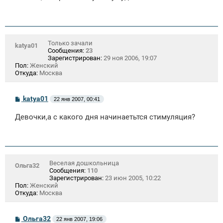
щ
е
н
и
е
Только зачали
katya01
Сообщения:
23
Зарегистрирован:
29 ноя 2006, 19:07
Пол:
Женский
Откуда:
Москва
С
katya01
22 янв 2007, 00:41
о
о
Девочки,а с какого дня начинаетьтся стимуляция?
б
щ
е
н
и
е
Веселая дошкольница
Ольга32
Сообщения:
110
Зарегистрирован:
23 июн 2005, 10:22
Пол:
Женский
Откуда:
Москва
С
Ольга32
22 янв 2007, 19:06