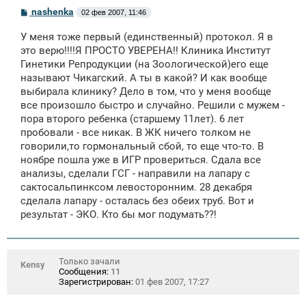
С
nashenka
02 фев 2007, 11:46
о
о
У меня тоже первый (единственный) протокол. Я в
б
щ
это верю!!!!Я ПРОСТО УВЕРЕНА!! Клиника Институт
е
Гинетики Репродукции (на Зоологической)его еще
н
называют Чикагский. А ты в какой? И как вообще
и
е
выбирала клинику? Дело в том, что у меня вообще
все произошло быстро и случайно. Решили с мужем -
пора второго ребенка (старшему 11лет). 6 лет
пробовали - все никак. В ЖК ничего толком не
говорили,то гормональный сбой, то еще что-то. В
ноябре пошла уже в ИГР провериться. Сдала все
анализы, сделали ГСГ - направили на лапару с
сактосальпинксом левосторонним. 28 декабря
сделала лапару - осталась без обеих труб. Вот и
результат - ЭКО. Кто бы мог подумать??!
Только зачали
Kensy
Сообщения:
11
Зарегистрирован:
01 фев 2007, 17:27