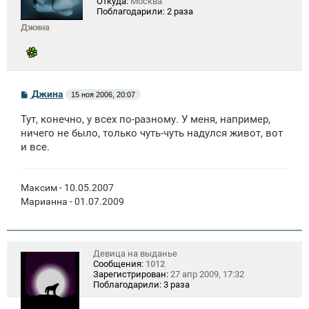
Откуда:
Москва
Поблагодарили:
2 раза
Джина
С
Джина
15 ноя 2006, 20:07
о
о
Тут, конечно, у всех по-разному. У меня, например,
б
щ
ничего не было, только чуть-чуть надулся живот, вот
е
и все.
н
и
е
Максим - 10.05.2007
Марианна - 01.07.2009
Девица на выданье
Сообщения:
1012
Зарегистрирован:
27 апр 2009, 17:32
Поблагодарили:
3 раза