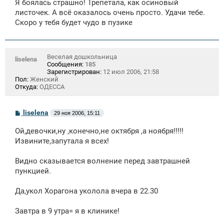
Я боялась страшно! Трепетала, как осиновый
листочек. А всё оказалось очень просто. Удачи тебе.
Скоро у тебя будет чудо в пузике
Веселая дошкольница
liselena
Сообщения:
185
Зарегистрирован:
12 июл 2006, 21:58
Пол:
Женский
Откуда:
ОДЕССА
С
liselena
29 ноя 2006, 15:11
о
о
Ой,девочки,ну ,конечно,не октября ,а ноября!!!!!
б
щ
Извините,запутала я всех!
е
н
Видно сказывается волнение перед завтрашней
и
е
пункцией.
Да,укол Хорагона уколола вчера в 22.30
Завтра в 9 утра= я в клинике!