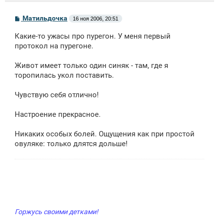
С
Матильдочка
16 ноя 2006, 20:51
о
о
Какие-то ужасы про пурегон. У меня первый
б
щ
протокол на пурегоне.
е
н
Живот имеет только один синяк - там, где я
и
е
торопилась укол поставить.
Чувствую себя отлично!
Настроение прекрасное.
Никаких особых болей. Ощущения как при простой
овуляке: только длятся дольше!
Горжусь своими детками!