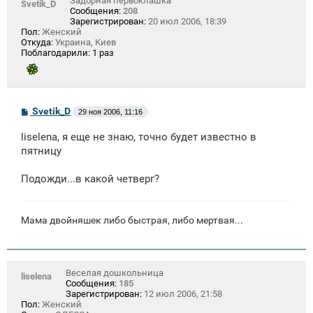
Задорная первоклашка
Svetik_D
Сообщения:
208
Зарегистрирован:
20 июл 2006, 18:39
Пол:
Женский
Откуда:
Украина, Киев
Поблагодарили:
1 раз
С
Svetik_D
29 ноя 2006, 11:16
о
о
liselena, я еще не знаю, точно будет известно в
б
щ
пятницу
е
н
Подожди...в какой четверг?
и
е
Мама двойняшек либо быстрая, либо мертвая...
Веселая дошкольница
liselena
Сообщения:
185
Зарегистрирован:
12 июл 2006, 21:58
Пол:
Женский