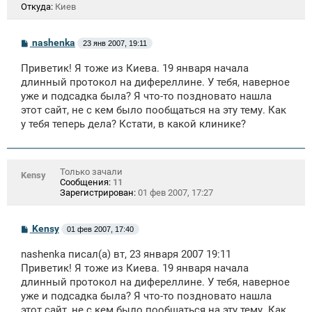
Откуда:
Киев
С
nashenka
23 янв 2007, 19:11
о
о
Приветик! Я тоже из Киева. 19 января начала
б
щ
длинный протокол на дифереллине. У тебя, наверное
е
уже и подсадка была? Я что-то поздновато нашла
н
этот сайт, не с кем было пообщаться на эту тему. Как
и
е
у тебя теперь дела? Кстати, в какой клинике?
Только зачали
Kensy
Сообщения:
11
Зарегистрирован:
01 фев 2007, 17:27
С
Kensy
01 фев 2007, 17:40
о
о
nashenka писал(а) вт, 23 января 2007 19:11
б
щ
Приветик! Я тоже из Киева. 19 января начала
е
длинный протокол на дифереллине. У тебя, наверное
н
уже и подсадка была? Я что-то поздновато нашла
и
е
этот сайт, не с кем было пообщаться на эту тему. Как