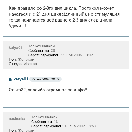
о
о
Как правило со 2-3го дня цикла. Протокол может
б
щ
начаться и с 21 дня цикла(длинный), но стимуляция
е
тогда начинается всё равно с 2-3 дня след цикла.
н
Удачи!!!!
и
е
Только зачали
katya01
Сообщения:
23
Зарегистрирован:
29 ноя 2006, 19:07
Пол:
Женский
Откуда:
Москва
С
katya01
22 янв 2007, 20:59
о
о
Ольга32, спасибо огромное за инфо!!!
б
щ
е
н
и
е
Только зачали
nashenka
Сообщения:
13
Зарегистрирован:
16 янв 2007, 18:53
Пол:
Женский