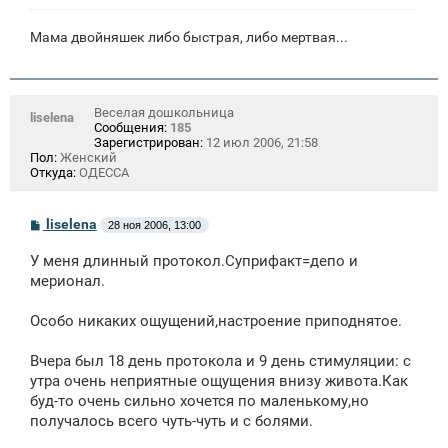
Мама двойняшек либо быстрая, либо мертвая...
Веселая дошкольница
liselena
Сообщения:
185
Зарегистрирован:
12 июл 2006, 21:58
Пол:
Женский
Откуда:
ОДЕССА
С
liselena
28 ноя 2006, 13:00
о
о
У меня длинный протокол.Суприфакт=депо и
б
щ
мерионал.
е
н
Особо никаких ощущений,настроение приподнятое.
и
е
Вчера был 18 день протокола и 9 день стимуляции: с
утра очень неприятные ощущения внизу живота.Как
буд-то очень сильно хочется по маленькому,но
получалось всего чуть-чуть и с болями.