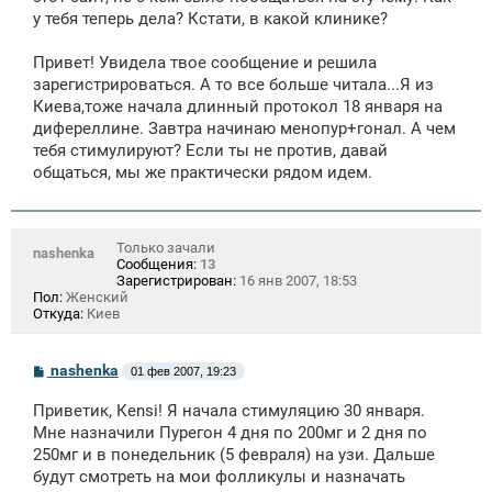
у тебя теперь дела? Кстати, в какой клинике?
Привет! Увидела твое сообщение и решила
зарегистрироваться. А то все больше читала...Я из
Киева,тоже начала длинный протокол 18 января на
дифереллине. Завтра начинаю менопур+гонал. А чем
тебя стимулируют? Если ты не против, давай
общаться, мы же практически рядом идем.
Только зачали
nashenka
Сообщения:
13
Зарегистрирован:
16 янв 2007, 18:53
Пол:
Женский
Откуда:
Киев
С
nashenka
01 фев 2007, 19:23
о
о
Приветик, Кensi! Я начала стимуляцию 30 января.
б
щ
Мне назначили Пурегон 4 дня по 200мг и 2 дня по
е
250мг и в понедельник (5 февраля) на узи. Дальше
н
будут смотреть на мои фолликулы и назначать
и
е