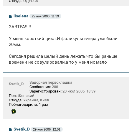
Откуда:
ОДЕССА
С
liselena
29 ноя 2006, 11:39
о
о
ЗАВТРА!!!!!
б
щ
е
У меня короткий цикл.И фоликулы вчера уже были
н
20мм.
и
е
Сегодня решила целый день лежать,что бы раньше
времени не совулировали,а то у меня их мало
Задорная первоклашка
Svetik_D
Сообщения:
208
Зарегистрирован:
20 июл 2006, 18:39
Пол:
Женский
Откуда:
Украина, Киев
Поблагодарили:
1 раз
С
Svetik_D
29 ноя 2006, 12:01