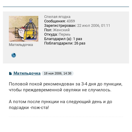
Спелая ягодка
Сообщения:
4359
Зарегистрирован:
22 июл 2006, 01:11
Пол:
Женский
Откуда:
Пермь
Благодарил (а):
1 раз
Поблагодарили:
26 раз
Матильдочка
С
Матильдочка
18 ноя 2006, 14:38
о
о
Половой покой рекомендован за 3-4 дня до пункции,
б
щ
чтобы преждевременной овуляки не случилось.
е
н
А потом после пункции на следующий день и до
и
е
подсадки -пож-ста!