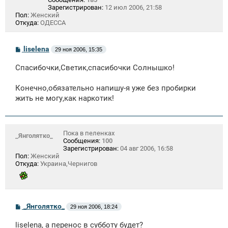
Зарегистрирован:
12 июл 2006, 21:58
Пол:
Женский
Откуда:
ОДЕССА
С
liselena
29 ноя 2006, 15:35
о
о
Спасибочки,Светик,спасибочки Солнышко!
б
щ
е
Конечно,обязательно напишу-я уже без пробирки
н
жить не могу,как наркотик!
и
е
Пока в пеленках
_Янголятко_
Сообщения:
100
Зарегистрирован:
04 авг 2006, 16:58
Пол:
Женский
Откуда:
Украина,Чернигов
С
_Янголятко_
29 ноя 2006, 18:24
о
о
liselena, а перенос в субботу будет?
б