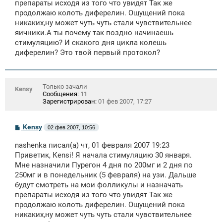
препараты исходя из того что увидят Так же
продолжаю колоть диферелин. Ощущений пока
никаких,ну может чуть чуть стали чувствительнее
яичники.А ты почему так поздно начинаешь
стимуляцию? И скакого дня цикла колешь
диферелин? Это твой первый протокол?
Только зачали
Kensy
Сообщения:
11
Зарегистрирован:
01 фев 2007, 17:27
С
Kensy
02 фев 2007, 10:56
о
о
nashenka писал(а) чт, 01 февраля 2007 19:23
б
щ
Приветик, Кensi! Я начала стимуляцию 30 января.
е
Мне назначили Пурегон 4 дня по 200мг и 2 дня по
н
250мг и в понедельник (5 февраля) на узи. Дальше
и
е
будут смотреть на мои фолликулы и назначать
препараты исходя из того что увидят Так же
продолжаю колоть диферелин. Ощущений пока
никаких,ну может чуть чуть стали чувствительнее