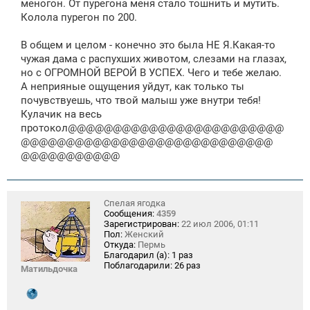
меногон. От пурегона меня стало тошнить и мутить.
Колола пурегон по 200.
В общем и целом - конечно это была НЕ Я.Какая-то
чужая дама с распухших животом, слезами на глазах,
но с ОГРОМНОЙ ВЕРОЙ В УСПЕХ. Чего и тебе желаю.
А неприяные ощущения уйдут, как только ты
почувствуешь, что твой малыш уже внутри тебя!
Кулачик на весь
протокол@@@@@@@@@@@@@@@@@@@@@@@@
@@@@@@@@@@@@@@@@@@@@@@@@@@@@
@@@@@@@@@@@
Спелая ягодка
Сообщения:
4359
Зарегистрирован:
22 июл 2006, 01:11
Пол:
Женский
Откуда:
Пермь
Благодарил (а):
1 раз
Поблагодарили:
26 раз
Матильдочка