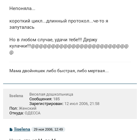
о
о
Непоняла...
б
щ
е
короткий цикл...длинный протокол...че-то я
н
запуталась
и
е
Но в любом случае, удачи тебе!!! Держу
кулачки!!!@@@@@@@@@@@@@@@@@@@@@@@@
@
Мама двойняшек либо быстрая, либо мертвая...
Веселая дошкольница
liselena
Сообщения:
185
Зарегистрирован:
12 июл 2006, 21:58
Пол:
Женский
Откуда:
ОДЕССА
С
liselena
29 ноя 2006, 12:49
о
о