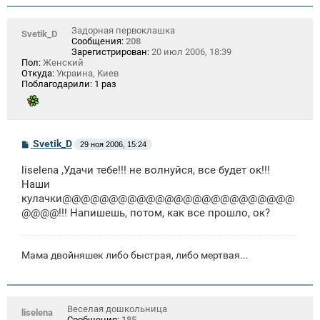
Задорная первоклашка
Svetik_D
Сообщения:
208
Зарегистрирован:
20 июл 2006, 18:39
Пол:
Женский
Откуда:
Украина, Киев
Поблагодарили:
1 раз
С
Svetik_D
29 ноя 2006, 15:24
о
о
liselena ,Удачи тебе!!! не волнуйся, все будет ок!!!
б
щ
Наши
е
кулачки@@@@@@@@@@@@@@@@@@@@@@@@@
н
@@@@!!! Напишешь, потом, как все прошло, ок?
и
е
Мама двойняшек либо быстрая, либо мертвая...
Веселая дошкольница
liselena
Сообщения:
185