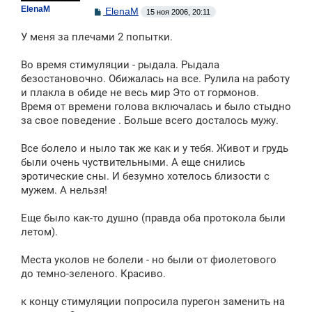
ElenaM
С
ElenaM
15 ноя 2006, 20:11
о
о
У меня за плечами 2 попытки.
б
щ
е
Во время стимуляции - рыдала. Рыдала
н
безостановочно. Обижалась на все. Рулила на работу
и
е
и плакла в обиде не весь мир Это от гормонов.
Время от времени голова включалась и было стыдно
за свое поведение . Больше всего досталось мужу.
Все болело и ныло так же как и у тебя. Живот и грудь
были очень чуствительными. А еще снились
эротические сны. И безумно хотелось близости с
мужем. А нельзя!
Еще было как-то душно (правда оба протокола были
летом).
Места уколов не болели - но были от фиолетового
до темно-зеленого. Красиво.
к концу стимуляции попросила пурегон заменить на