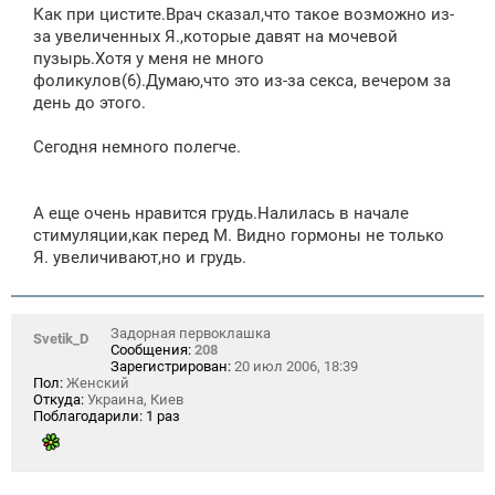
Как при цистите.Врач сказал,что такое возможно из-
за увеличенных Я.,которые давят на мочевой
пузырь.Хотя у меня не много
фоликулов(6).Думаю,что это из-за секса, вечером за
день до этого.
Сегодня немного полегче.
А еще очень нравится грудь.Налилась в начале
стимуляции,как перед М. Видно гормоны не только
Я. увеличивают,но и грудь.
Задорная первоклашка
Svetik_D
Сообщения:
208
Зарегистрирован:
20 июл 2006, 18:39
Пол:
Женский
Откуда:
Украина, Киев
Поблагодарили:
1 раз