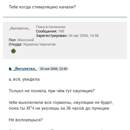
и
е
Тебе когда стимуляцию начали?
Пока в пеленках
_Янголятко_
Сообщения:
100
Зарегистрирован:
04 авг 2006, 16:58
Пол:
Женский
Откуда:
Украина,Чернигов
С
_Янголятко_
29 ноя 2006, 13:40
о
о
а, всё, увидела.
б
щ
е
Толькл не поняла, при чём тут овуляция?
н
и
е
тебе выключили все гормоны, овуляции не будет,
пока ты ХГЧ не уколешь за 36 часов до пункции.
Не волнуешься?