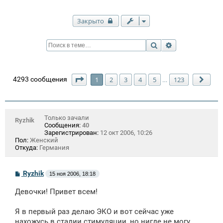
Закрыто
Поиск
Расширенный п
Страница
1
из
123
4293 сообщения
1
2
3
4
5
123
…
След
Только зачали
Ryzhik
Сообщения:
40
Зарегистрирован:
12 окт 2006, 10:26
Пол:
Женский
Откуда:
Германия
С
Ryzhik
15 ноя 2006, 18:18
о
о
Девочки! Привет всем!
б
щ
е
Я в первый раз делаю ЭКО и вот сейчас уже
н
нахожусь в стадии стимуляции, но нигде не могу
и