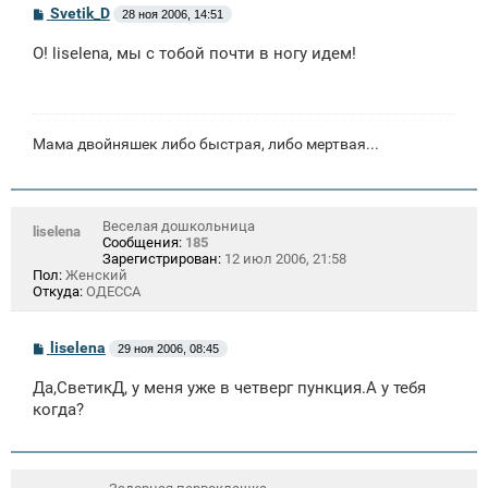
С
Svetik_D
28 ноя 2006, 14:51
о
о
О! liselena, мы с тобой почти в ногу идем!
б
щ
е
н
и
е
Мама двойняшек либо быстрая, либо мертвая...
Веселая дошкольница
liselena
Сообщения:
185
Зарегистрирован:
12 июл 2006, 21:58
Пол:
Женский
Откуда:
ОДЕССА
С
liselena
29 ноя 2006, 08:45
о
о
Да,СветикД, у меня уже в четверг пункция.А у тебя
б
щ
когда?
е
н
и
е