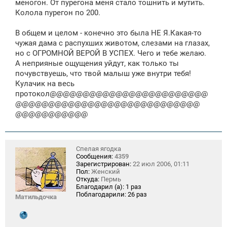
меногон. От пурегона меня стало тошнить и мутить.
Колола пурегон по 200.
В общем и целом - конечно это была НЕ Я.Какая-то
чужая дама с распухших животом, слезами на глазах,
но с ОГРОМНОЙ ВЕРОЙ В УСПЕХ. Чего и тебе желаю.
А неприяные ощущения уйдут, как только ты
почувствуешь, что твой малыш уже внутри тебя!
Кулачик на весь
протокол@@@@@@@@@@@@@@@@@@@@@@@@
@@@@@@@@@@@@@@@@@@@@@@@@@@@@
@@@@@@@@@@@
Спелая ягодка
Сообщения:
4359
Зарегистрирован:
22 июл 2006, 01:11
Пол:
Женский
Откуда:
Пермь
Благодарил (а):
1 раз
Поблагодарили:
26 раз
Матильдочка