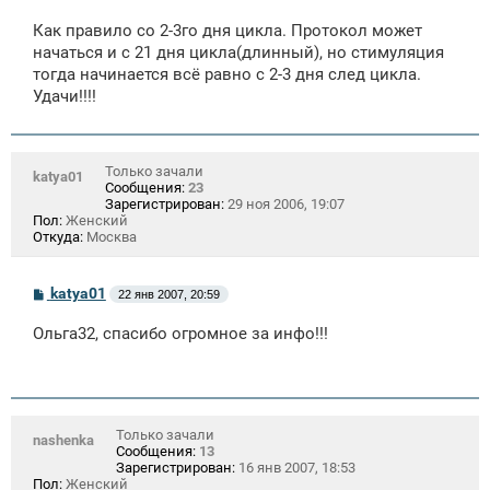
о
о
Как правило со 2-3го дня цикла. Протокол может
б
щ
начаться и с 21 дня цикла(длинный), но стимуляция
е
тогда начинается всё равно с 2-3 дня след цикла.
н
Удачи!!!!
и
е
Только зачали
katya01
Сообщения:
23
Зарегистрирован:
29 ноя 2006, 19:07
Пол:
Женский
Откуда:
Москва
С
katya01
22 янв 2007, 20:59
о
о
Ольга32, спасибо огромное за инфо!!!
б
щ
е
н
и
е
Только зачали
nashenka
Сообщения:
13
Зарегистрирован:
16 янв 2007, 18:53
Пол:
Женский