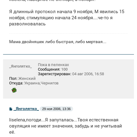
б
щ
е
Я длинный протокол начала 9 ноября, М явились 15
н
ноября, стимуляцию начала 24 ноября....че-то я
и
е
разволновалась
Мама двойняшек либо быстрая, либо мертвая...
Пока в пеленках
_Янголятко_
Сообщения:
100
Зарегистрирован:
04 авг 2006, 16:58
Пол:
Женский
Откуда:
Украина,Чернигов
С
_Янголятко_
29 ноя 2006, 13:36
о
о
liselena,погоди...Я запуталась...Твоя естественная
б
щ
овуляция не имеет значения, забудь и не учитывай
е
её.
н