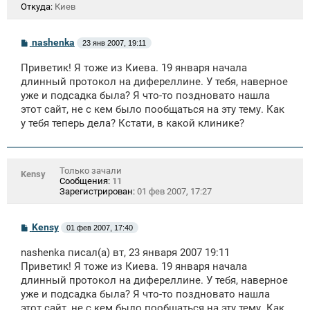
Откуда:
Киев
С
nashenka
23 янв 2007, 19:11
о
о
Приветик! Я тоже из Киева. 19 января начала
б
щ
длинный протокол на дифереллине. У тебя, наверное
е
уже и подсадка была? Я что-то поздновато нашла
н
этот сайт, не с кем было пообщаться на эту тему. Как
и
е
у тебя теперь дела? Кстати, в какой клинике?
Только зачали
Kensy
Сообщения:
11
Зарегистрирован:
01 фев 2007, 17:27
С
Kensy
01 фев 2007, 17:40
о
о
nashenka писал(а) вт, 23 января 2007 19:11
б
щ
Приветик! Я тоже из Киева. 19 января начала
е
длинный протокол на дифереллине. У тебя, наверное
н
уже и подсадка была? Я что-то поздновато нашла
и
е
этот сайт, не с кем было пообщаться на эту тему. Как