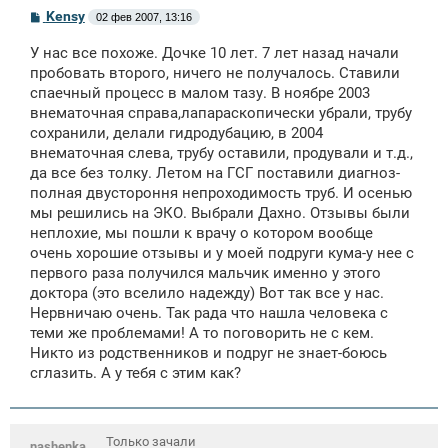
С
Kensy
02 фев 2007, 13:16
о
о
У нас все похоже. Дочке 10 лет. 7 лет назад начали
б
щ
пробовать второго, ничего не получалось. Ставили
е
спаечный процесс в малом тазу. В ноябре 2003
н
внематочная справа,лапараскопически убрали, трубу
и
е
сохранили, делали гидродубацию, в 2004
внематочная слева, трубу оставили, продували и т.д.,
да все без толку. Летом на ГСГ поставили диагноз-
полная двустороння непроходимость труб. И осенью
мы решились на ЭКО. Выбрали Дахно. Отзывы были
неплохие, мы пошли к врачу о котором вообще
очень хорошие отзывы и у моей подруги кума-у нее с
первого раза получился мальчик именно у этого
доктора (это вселило надежду) Вот так все у нас.
Нервничаю очень. Так рада что нашла человека с
теми же проблемами! А то поговорить не с кем.
Никто из родственников и подруг не знает-боюсь
сглазить. А у тебя с этим как?
Только зачали
nashenka