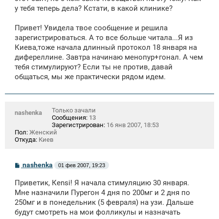
у тебя теперь дела? Кстати, в какой клинике?
Привет! Увидела твое сообщение и решила
зарегистрироваться. А то все больше читала...Я из
Киева,тоже начала длинный протокол 18 января на
дифереллине. Завтра начинаю менопур+гонал. А чем
тебя стимулируют? Если ты не против, давай
общаться, мы же практически рядом идем.
Только зачали
nashenka
Сообщения:
13
Зарегистрирован:
16 янв 2007, 18:53
Пол:
Женский
Откуда:
Киев
С
nashenka
01 фев 2007, 19:23
о
о
Приветик, Кensi! Я начала стимуляцию 30 января.
б
щ
Мне назначили Пурегон 4 дня по 200мг и 2 дня по
е
250мг и в понедельник (5 февраля) на узи. Дальше
н
будут смотреть на мои фолликулы и назначать
и
е