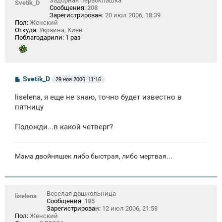
Задорная первоклашка
Svetik_D
Сообщения:
208
Зарегистрирован:
20 июл 2006, 18:39
Пол:
Женский
Откуда:
Украина, Киев
Поблагодарили:
1 раз
С
Svetik_D
29 ноя 2006, 11:16
о
о
liselena, я еще не знаю, точно будет известно в
б
щ
пятницу
е
н
Подожди...в какой четверг?
и
е
Мама двойняшек либо быстрая, либо мертвая...
Веселая дошкольница
liselena
Сообщения:
185
Зарегистрирован:
12 июл 2006, 21:58
Пол:
Женский