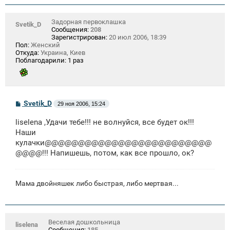
Задорная первоклашка
Svetik_D
Сообщения:
208
Зарегистрирован:
20 июл 2006, 18:39
Пол:
Женский
Откуда:
Украина, Киев
Поблагодарили:
1 раз
С
Svetik_D
29 ноя 2006, 15:24
о
о
liselena ,Удачи тебе!!! не волнуйся, все будет ок!!!
б
щ
Наши
е
кулачки@@@@@@@@@@@@@@@@@@@@@@@@@
н
@@@@!!! Напишешь, потом, как все прошло, ок?
и
е
Мама двойняшек либо быстрая, либо мертвая...
Веселая дошкольница
liselena
Сообщения:
185