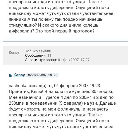
препараты исходя из того что увидят Так же
продолжаю колоть диферелин. Ощущений пока
никаких,ну может чуть чуть стали чувствительнее
яичники.А ты почему так поздно начинаешь
стимуляцию? И скакого дня цикла колешь
диферелин? Это твой первый протокол?
Только зачали
Kensy
Сообщения:
11
Зарегистрирован:
01 фев 2007, 17:27
С
Kensy
02 фев 2007, 10:56
о
о
nashenka писал(а) чт, 01 февраля 2007 19:23
б
щ
Приветик, Кensi! Я начала стимуляцию 30 января.
е
Мне назначили Пурегон 4 дня по 200мг и 2 дня по
н
250мг и в понедельник (5 февраля) на узи. Дальше
и
е
будут смотреть на мои фолликулы и назначать
препараты исходя из того что увидят Так же
продолжаю колоть диферелин. Ощущений пока
никаких,ну может чуть чуть стали чувствительнее