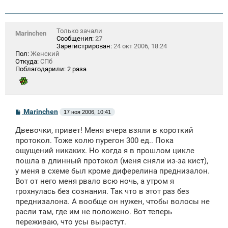
Только зачали
Marinchen
Сообщения:
27
Зарегистрирован:
24 окт 2006, 18:24
Пол:
Женский
Откуда:
СПб
Поблагодарили:
2 раза
С
Marinchen
17 ноя 2006, 10:41
о
о
Двевочки, привет! Меня вчера взяли в короткий
б
щ
протокол. Тоже колю пурегон 300 ед.. Пока
е
ощущений никаких. Но когда я в прошлом цикле
н
пошла в длинный протокол (меня сняли из-за кист),
и
е
у меня в схеме был кроме диферелина преднизалон.
Вот от него меня рвало всю ночь, а утром я
грохнулась без сознания. Так что в этот раз без
преднизалона. А вообще он нужен, чтобы волосы не
расли там, где им не положено. Вот теперь
переживаю, что усы вырастут.