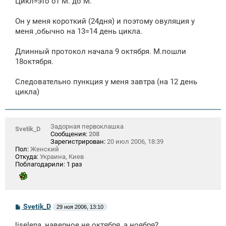
Цикл=это от М. до М.
б
щ
е
Он у меня короткий (24дня) и поэтому овуляция у
н
меня ,обычно на 13=14 день цикла.
и
е
Длинный протокол начала 9 октября. М.пошли
18октября.
Следовательно пункция у меня завтра (на 12 день
цикла)
Задорная первоклашка
Svetik_D
Сообщения:
208
Зарегистрирован:
20 июл 2006, 18:39
Пол:
Женский
Откуда:
Украина, Киев
Поблагодарили:
1 раз
С
Svetik_D
29 ноя 2006, 13:10
о
о
liselena, наверное не октября, а ноября?