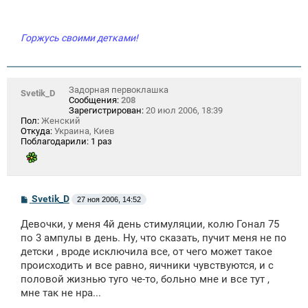
Горжусь своими детками!
Задорная первоклашка
Svetik_D
Сообщения:
208
Зарегистрирован:
20 июл 2006, 18:39
Пол:
Женский
Откуда:
Украина, Киев
Поблагодарили:
1 раз
С
Svetik_D
27 ноя 2006, 14:52
о
о
Девочки, у меня 4й день стимуляции, колю Гонал 75
б
щ
по 3 ампулы в день. Ну, что сказать, пучит меня не по
е
детски , вроде исключила все, от чего может такое
н
происходить и все равно, яичники чувствуются, и с
и
е
половой жизнью туго че-то, больно мне и все тут ,
мне так не нра...