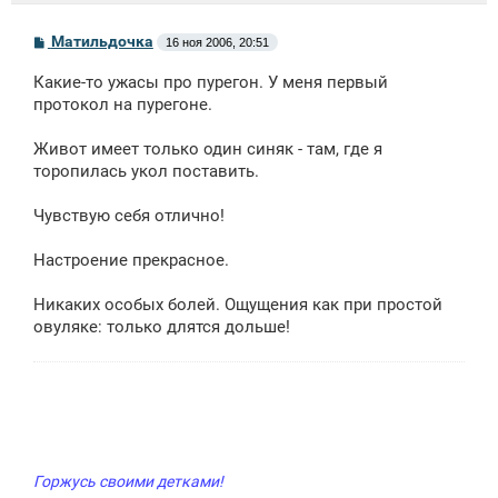
С
Матильдочка
16 ноя 2006, 20:51
о
о
Какие-то ужасы про пурегон. У меня первый
б
щ
протокол на пурегоне.
е
н
Живот имеет только один синяк - там, где я
и
е
торопилась укол поставить.
Чувствую себя отлично!
Настроение прекрасное.
Никаких особых болей. Ощущения как при простой
овуляке: только длятся дольше!
Горжусь своими детками!