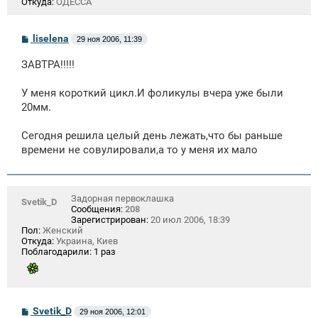
Откуда:
ОДЕССА
С
liselena
29 ноя 2006, 11:39
о
о
ЗАВТРА!!!!!
б
щ
е
У меня короткий цикл.И фоликулы вчера уже были
н
20мм.
и
е
Сегодня решила целый день лежать,что бы раньше
времени не совулировали,а то у меня их мало
Задорная первоклашка
Svetik_D
Сообщения:
208
Зарегистрирован:
20 июл 2006, 18:39
Пол:
Женский
Откуда:
Украина, Киев
Поблагодарили:
1 раз
С
Svetik_D
29 ноя 2006, 12:01