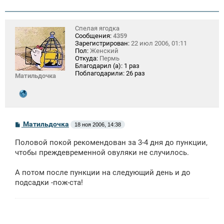
Спелая ягодка
Сообщения:
4359
Зарегистрирован:
22 июл 2006, 01:11
Пол:
Женский
Откуда:
Пермь
Благодарил (а):
1 раз
Поблагодарили:
26 раз
Матильдочка
С
Матильдочка
18 ноя 2006, 14:38
о
о
Половой покой рекомендован за 3-4 дня до пункции,
б
щ
чтобы преждевременной овуляки не случилось.
е
н
А потом после пункции на следующий день и до
и
е
подсадки -пож-ста!