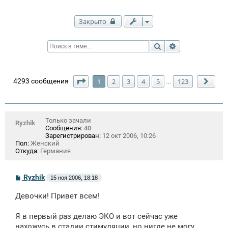
Закрыто
Поиск
Расширенный п
Страница
1
из
123
4293 сообщения
1
2
3
4
5
123
…
След
Только зачали
Ryzhik
Сообщения:
40
Зарегистрирован:
12 окт 2006, 10:26
Пол:
Женский
Откуда:
Германия
С
Ryzhik
15 ноя 2006, 18:18
о
о
Девочки! Привет всем!
б
щ
е
Я в первый раз делаю ЭКО и вот сейчас уже
н
нахожусь в стадии стимуляции, но нигде не могу
и