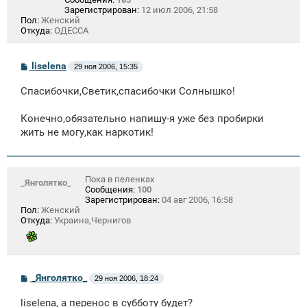
Зарегистрирован:
12 июл 2006, 21:58
Пол:
Женский
Откуда:
ОДЕССА
С
liselena
29 ноя 2006, 15:35
о
о
Спасибочки,Светик,спасибочки Солнышко!
б
щ
е
Конечно,обязательно напишу-я уже без пробирки
н
жить не могу,как наркотик!
и
е
Пока в пеленках
_Янголятко_
Сообщения:
100
Зарегистрирован:
04 авг 2006, 16:58
Пол:
Женский
Откуда:
Украина,Чернигов
С
_Янголятко_
29 ноя 2006, 18:24
о
о
liselena, а перенос в субботу будет?
б