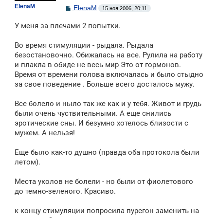
ElenaM
С
ElenaM
15 ноя 2006, 20:11
о
о
У меня за плечами 2 попытки.
б
щ
е
Во время стимуляции - рыдала. Рыдала
н
безостановочно. Обижалась на все. Рулила на работу
и
е
и плакла в обиде не весь мир Это от гормонов.
Время от времени голова включалась и было стыдно
за свое поведение . Больше всего досталось мужу.
Все болело и ныло так же как и у тебя. Живот и грудь
были очень чуствительными. А еще снились
эротические сны. И безумно хотелось близости с
мужем. А нельзя!
Еще было как-то душно (правда оба протокола были
летом).
Места уколов не болели - но были от фиолетового
до темно-зеленого. Красиво.
к концу стимуляции попросила пурегон заменить на