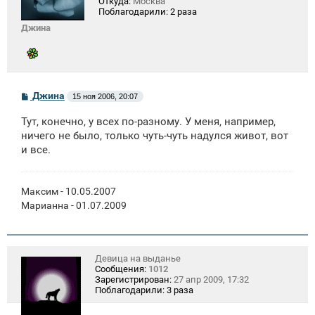
Откуда:
Москва
Поблагодарили:
2 раза
Джина
С
Джина
15 ноя 2006, 20:07
о
о
Тут, конечно, у всех по-разному. У меня, например,
б
щ
ничего не было, только чуть-чуть надулся живот, вот
е
и все.
н
и
е
Максим - 10.05.2007
Марианна - 01.07.2009
Девица на выданье
Сообщения:
1012
Зарегистрирован:
27 апр 2009, 17:32
Поблагодарили:
3 раза