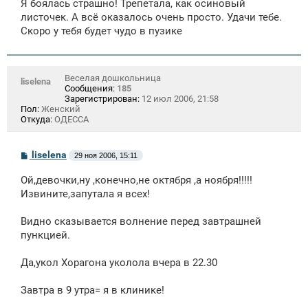
Я боялась страшно! Трепетала, как осиновый
листочек. А всё оказалось очень просто. Удачи тебе.
Скоро у тебя будет чудо в пузике
Веселая дошкольница
liselena
Сообщения:
185
Зарегистрирован:
12 июл 2006, 21:58
Пол:
Женский
Откуда:
ОДЕССА
С
liselena
29 ноя 2006, 15:11
о
о
Ой,девочки,ну ,конечно,не октября ,а ноября!!!!!
б
щ
Извините,запутала я всех!
е
н
Видно сказывается волнение перед завтрашней
и
е
пункцией.
Да,укол Хорагона уколола вчера в 22.30
Завтра в 9 утра= я в клинике!