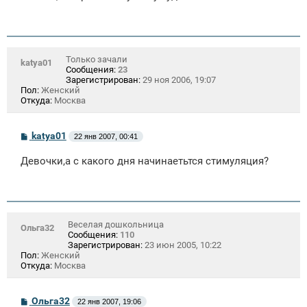
щ
е
н
и
е
Только зачали
katya01
Сообщения:
23
Зарегистрирован:
29 ноя 2006, 19:07
Пол:
Женский
Откуда:
Москва
С
katya01
22 янв 2007, 00:41
о
о
Девочки,а с какого дня начинаетьтся стимуляция?
б
щ
е
н
и
е
Веселая дошкольница
Ольга32
Сообщения:
110
Зарегистрирован:
23 июн 2005, 10:22
Пол:
Женский
Откуда:
Москва
С
Ольга32
22 янв 2007, 19:06