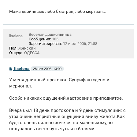
Мама двойняшек либо быстрая, либо мертвая...
Веселая дошкольница
liselena
Сообщения:
185
Зарегистрирован:
12 июл 2006, 21:58
Пол:
Женский
Откуда:
ОДЕССА
С
liselena
28 ноя 2006, 13:00
о
о
У меня длинный протокол.Суприфакт=депо и
б
щ
мерионал.
е
н
Особо никаких ощущений,настроение приподнятое.
и
е
Вчера был 18 день протокола и 9 день стимуляции: с
утра очень неприятные ощущения внизу живота.Как
буд-то очень сильно хочется по маленькому,но
получалось всего чуть-чуть и с болями.