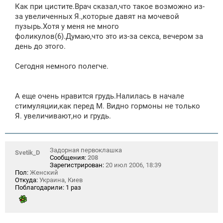
Как при цистите.Врач сказал,что такое возможно из-
за увеличенных Я.,которые давят на мочевой
пузырь.Хотя у меня не много
фоликулов(6).Думаю,что это из-за секса, вечером за
день до этого.
Сегодня немного полегче.
А еще очень нравится грудь.Налилась в начале
стимуляции,как перед М. Видно гормоны не только
Я. увеличивают,но и грудь.
Задорная первоклашка
Svetik_D
Сообщения:
208
Зарегистрирован:
20 июл 2006, 18:39
Пол:
Женский
Откуда:
Украина, Киев
Поблагодарили:
1 раз