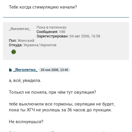
и
е
Тебе когда стимуляцию начали?
Пока в пеленках
_Янголятко_
Сообщения:
100
Зарегистрирован:
04 авг 2006, 16:58
Пол:
Женский
Откуда:
Украина,Чернигов
С
_Янголятко_
29 ноя 2006, 13:40
о
о
а, всё, увидела.
б
щ
е
Толькл не поняла, при чём тут овуляция?
н
и
е
тебе выключили все гормоны, овуляции не будет,
пока ты ХГЧ не уколешь за 36 часов до пункции.
Не волнуешься?