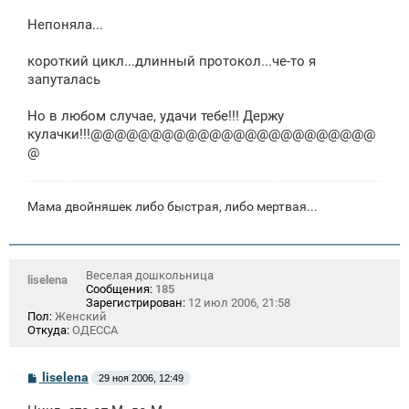
о
о
Непоняла...
б
щ
е
короткий цикл...длинный протокол...че-то я
н
запуталась
и
е
Но в любом случае, удачи тебе!!! Держу
кулачки!!!@@@@@@@@@@@@@@@@@@@@@@@@
@
Мама двойняшек либо быстрая, либо мертвая...
Веселая дошкольница
liselena
Сообщения:
185
Зарегистрирован:
12 июл 2006, 21:58
Пол:
Женский
Откуда:
ОДЕССА
С
liselena
29 ноя 2006, 12:49
о
о