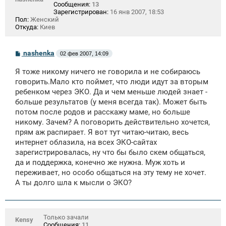
Сообщения:
13
Зарегистрирован:
16 янв 2007, 18:53
Пол:
Женский
Откуда:
Киев
С
nashenka
02 фев 2007, 14:09
о
о
Я тоже никому ничего не говорила и не собираюсь
б
щ
говорить.Мало кто поймет, что люди идут за вторым
е
ребенком через ЭКО. Да и чем меньше людей знает -
н
больше результатов (у меня всегда так). Может быть
и
е
потом после родов и расскажу маме, но больше
никому. Зачем? А поговорить действительно хочется,
прям аж распирает. Я вот тут читаю-читаю, весь
интернет облазила, на всех ЭКО-сайтах
зарегистрировалась, ну что бы было скем общаться,
да и поддержка, конечно же нужна. Муж хоть и
переживает, но особо общаться на эту тему не хочет.
А ты долго шла к мысли о ЭКО?
Только зачали
Kensy
Сообщения:
11