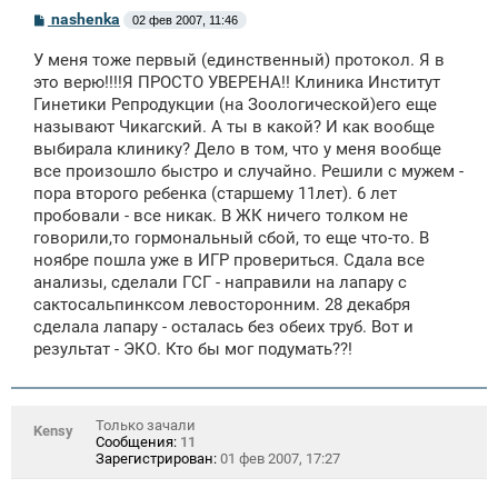
С
nashenka
02 фев 2007, 11:46
о
о
У меня тоже первый (единственный) протокол. Я в
б
щ
это верю!!!!Я ПРОСТО УВЕРЕНА!! Клиника Институт
е
Гинетики Репродукции (на Зоологической)его еще
н
называют Чикагский. А ты в какой? И как вообще
и
е
выбирала клинику? Дело в том, что у меня вообще
все произошло быстро и случайно. Решили с мужем -
пора второго ребенка (старшему 11лет). 6 лет
пробовали - все никак. В ЖК ничего толком не
говорили,то гормональный сбой, то еще что-то. В
ноябре пошла уже в ИГР провериться. Сдала все
анализы, сделали ГСГ - направили на лапару с
сактосальпинксом левосторонним. 28 декабря
сделала лапару - осталась без обеих труб. Вот и
результат - ЭКО. Кто бы мог подумать??!
Только зачали
Kensy
Сообщения:
11
Зарегистрирован:
01 фев 2007, 17:27