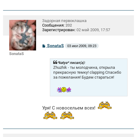
Задорная первоклашка
Сообщения:
202
Зарегистрирован:
02 май 2009, 17:57
С
SonataS
03 июл 2009, 09:23
о
SonataS
о
б
щ
*katya* писал(а):
е
Zhuzhik - ты молодчина, открыла
н
прекрасную темку! clapping Спасибо
и
за пожелания! Будем стараться!
е
Уря! С новосельем всех!