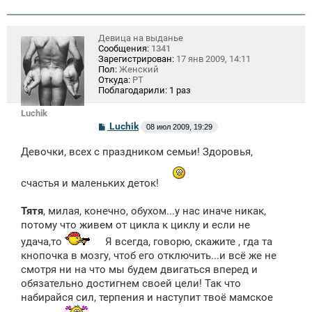
Девица на выданье
Сообщения:
1341
Зарегистрирован:
17 янв 2009, 14:11
Пол:
Женский
Откуда:
РТ
Поблагодарили:
1 раз
Luchik
С
Luchik
08 июл 2009, 19:29
о
о
Девочки, всех с праздником семьи! Здоровья,
б
щ
е
счастья и маленьких деток!
н
и
е
Тятя
, милая, конечно, обухом...у нас иначе никак,
потому что живем от цикла к циклу и если не
удача,то
Я всегда, говорю, скажите , гда та
кнопочка в мозгу, чтоб его отключить...и всё же не
смотря ни на что мы будем двигаться вперед и
обязательно достигнем своей цели! Так что
набирайся сил, терпения и наступит твоё мамское