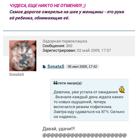
ЧУДЕСА, ЕЩЕ НИКТО НЕ ОТМЕНЯЛ! ;)
Самое дорогое ожерелье на шее у женщины - это руки
её ребенка, обнимающие её.
Задорная первоклашка
Сообщения:
202
Зарегистрирован:
02 май 2009, 17:57
С
SonataS
05 июл 2009, 17:42
о
SonataS
о
б
щ
тятя писал(а):
е
н
Девочки, уже устала от ожидания
и
. Вначале каждый день ждала каких-
е
то новых ощущений, теперь
включился режим пофигизма.
Завтра иду сдаваться на ХГЧ. Сильно
не надеюсь..
Давай, удачи!!!
@@@@@@@@@@@@@@@@@@@@@