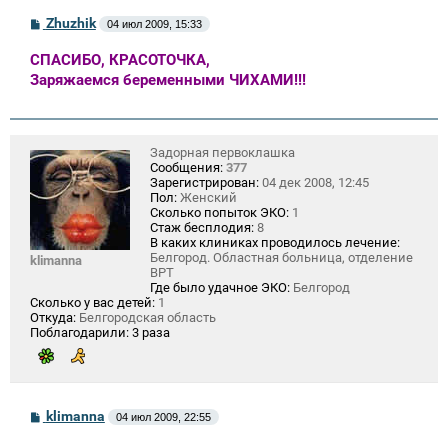
С
Zhuzhik
04 июл 2009, 15:33
о
о
СПАСИБО, КРАСОТОЧКА,
б
щ
Заряжаемся беременными ЧИХАМИ!!!
е
н
и
е
Задорная первоклашка
Сообщения:
377
Зарегистрирован:
04 дек 2008, 12:45
Пол:
Женский
Сколько попыток ЭКО:
1
Стаж бесплодия:
8
В каких клиниках проводилось лечение:
Белгород. Областная больница, отделение
klimanna
ВРТ
Где было удачное ЭКО:
Белгород
Сколько у вас детей:
1
Откуда:
Белгородская область
Поблагодарили:
3 раза
С
klimanna
04 июл 2009, 22:55
о
о