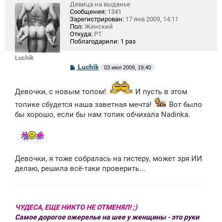
Девица на выданье
Сообщения:
1341
Зарегистрирован:
17 янв 2009, 14:11
Пол:
Женский
Откуда:
РТ
Поблагодарили:
1 раз
Luchik
С
Luchik
03 июл 2009, 19:40
о
о
б
Девочки, с новым топом!
И пусть в этом
щ
е
топике сбудется наша заветная мечта!
Вот было
н
бы хорошо, если бы нам топик обчихала Nadinka.
и
е
Девочки, я тоже собралась на гистеру, может зря ИИ
делаю, решила всё-таки проверить...
ЧУДЕСА, ЕЩЕ НИКТО НЕ ОТМЕНЯЛ! ;)
Самое дорогое ожерелье на шее у женщины - это руки