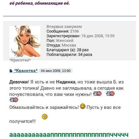
её ребенка, обнимающие её.
Впервые замужем
Сообщения:
2106
Зарегистрирован:
18 дек 2008, 15:59
Пол:
Женский
Откуда:
Москва
Благодарил (а):
28 раз
Поблагодарили:
34 раза
*Красотка*
С
*Красотка*
04 июл 2009, 13:00
о
о
Девочки
! Я хоть и не
Надинка
, но тоже вышла Б. из
б
щ
этого топика! Давно не заглядывала, а сегодня как
е
почувствовала, что вам чихи нужны!
н
и
е
Обмазывайтесь и заражайтесь!
Пусть у вас все
получится!!!
аааааааааааппппппппппппппппччччч