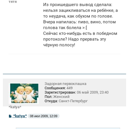
тятя
о
Из проишедшего вывод сделала:
б
щ
нельзя зацикливаться на ребёнке, а
е
то неудача, как обухом по голове.
н
Вчера напилась: пиво, вино, потом
и
е
голова так болела >:[
Сейчас кто-нибудь есть в победном
протоколе? Надо прервать эту
чёрную полосу!
Задорная первоклашка
Сообщения:
449
Зарегистрирован:
06 май 2009, 23:40
Пол:
Женский
Откуда:
Санкт-Петербург
*katya*
С
*katya*
08 июл 2009, 12:09
о
о
б