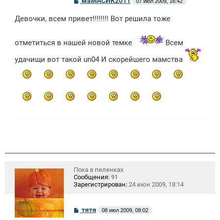
маМАСИК2011
07 июл 2009, 16:42
о
о
Девочки, всем привет!!!!!!!! Вот решила тоже
б
щ
е
н
отметиться в нашей новой темке
Всем
и
е
удачищи вот такой un04 И скорейшего мамства
Пока в пеленках
Сообщения:
91
Зарегистрирован:
24 июн 2009, 18:14
С
тятя
08 июл 2009, 08:02
о