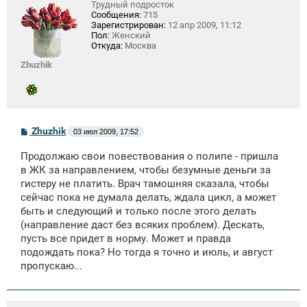
Трудный подросток
Сообщения:
715
Зарегистрирован:
12 апр 2009, 11:12
Пол:
Женский
Откуда:
Москва
Zhuzhik
С
Zhuzhik
03 июл 2009, 17:52
о
о
Продолжаю свои повествования о полипе - пришла
б
щ
в ЖК за направлением, чтобы безумные деньги за
е
гистеру не платить. Врач тамошняя сказала, чтобы
н
сейчас пока не думала делать, ждала цикл, а может
и
е
быть и следующий и только после этого делать
(направление даст без всяких проблем). Дескать,
пусть все придет в норму. Может и правда
подождать пока? Но тогда я точно и июль, и август
пропускаю...