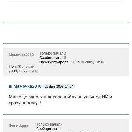
е
Только зачали
Мамочка2010
Сообщения:
15
Зарегистрирован:
13 янв 2009, 13:35
Пол:
Женский
Откуда:
Украина
С
Мамочка2010
23 фев 2009, 14:07
о
о
Мне еще рано, я в апреле пойду на удачное ИИ и
б
щ
сразу напишу!!!
е
н
и
е
Только зачали
Фани Ардан
Сообщения:
1