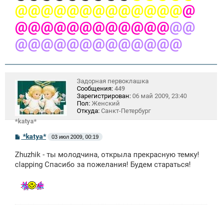
@@@@@@@@@@@@@
@
@@@@@@@@@@@@
@@
@@@@@@@@@@@@@
Задорная первоклашка
Сообщения:
449
Зарегистрирован:
06 май 2009, 23:40
Пол:
Женский
Откуда:
Санкт-Петербург
*katya*
С
*katya*
03 июл 2009, 00:19
о
о
Zhuzhik - ты молодчина, открыла прекрасную темку!
б
щ
clapping Спасибо за пожелания! Будем стараться!
е
н
и
е