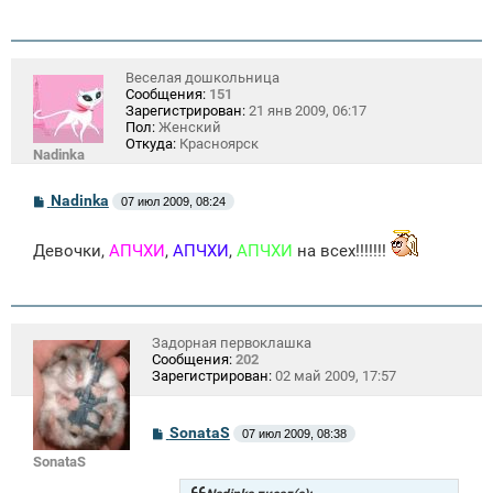
Веселая дошкольница
Сообщения:
151
Зарегистрирован:
21 янв 2009, 06:17
Пол:
Женский
Откуда:
Красноярск
Nadinka
С
Nadinka
07 июл 2009, 08:24
о
о
б
Девочки,
АПЧХИ
,
АПЧХИ
,
АПЧХИ
на всех!!!!!!!
щ
е
н
и
е
Задорная первоклашка
Сообщения:
202
Зарегистрирован:
02 май 2009, 17:57
С
SonataS
07 июл 2009, 08:38
о
SonataS
о
б
щ