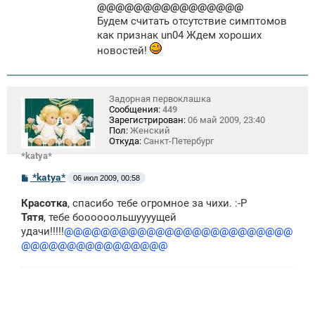
@@@@@@@@@@@@@@@@
Будем считать отсутствие симптомов
как признак un04 Ждем хороших
новостей!
Задорная первоклашка
Сообщения:
449
Зарегистрирован:
06 май 2009, 23:40
Пол:
Женский
Откуда:
Санкт-Петербург
*katya*
С
*katya*
06 июл 2009, 00:58
о
о
Красотка
, спасибо тебе огромное за чихи. :-Р
б
щ
Тятя
, тебе боооооольшуууущей
е
удачи!!!!!
@@@@@@@@@@@@@@@@@@@@@@@@@
н
@@@@@@@@@@@@@@@@
и
е