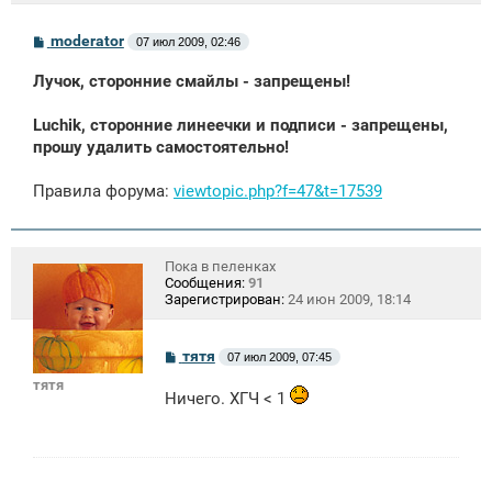
С
moderator
07 июл 2009, 02:46
о
о
Лучок, сторонние смайлы - запрещены!
б
щ
е
Luchik, сторонние линеечки и подписи - запрещены,
н
прошу удалить самостоятельно!
и
е
Правила форума:
viewtopic.php?f=47&t=17539
Пока в пеленках
Сообщения:
91
Зарегистрирован:
24 июн 2009, 18:14
С
тятя
07 июл 2009, 07:45
о
тятя
о
Ничего. ХГЧ < 1
б
щ
е
н
и
е