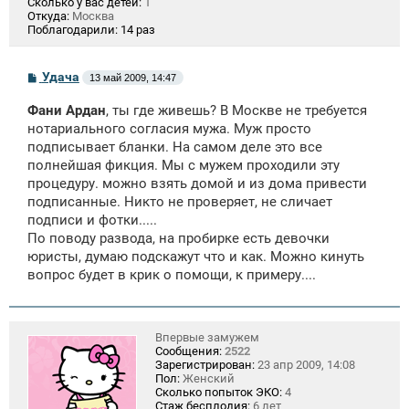
Сколько у вас детей:
1
Откуда:
Москва
Поблагодарили:
14 раз
С
Удача
13 май 2009, 14:47
о
о
Фани Ардан
, ты где живешь? В Москве не требуется
б
щ
нотариального согласия мужа. Муж просто
е
подписывает бланки. На самом деле это все
н
полнейшая фикция. Мы с мужем проходили эту
и
е
процедуру. можно взять домой и из дома привести
подписанные. Никто не проверяет, не сличает
подписи и фотки.....
По поводу развода, на пробирке есть девочки
юристы, думаю подскажут что и как. Можно кинуть
вопрос будет в крик о помощи, к примеру....
Впервые замужем
Сообщения:
2522
Зарегистрирован:
23 апр 2009, 14:08
Пол:
Женский
Сколько попыток ЭКО:
4
Стаж бесплодия:
6 лет