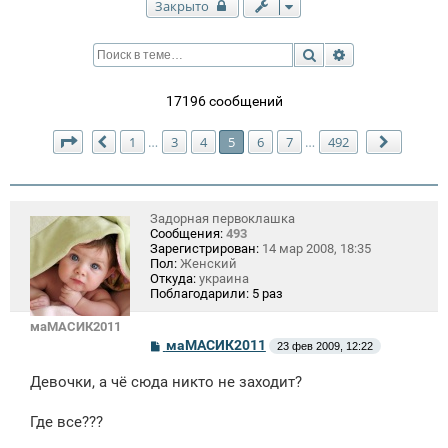
Закрыто
Поиск
Расширенный п
17196 сообщений
Страница
5
из
492
1
3
4
5
6
7
492
…
…
Пред.
След.
Задорная первоклашка
Сообщения:
493
Зарегистрирован:
14 мар 2008, 18:35
Пол:
Женский
Откуда:
украина
Поблагодарили:
5 раз
маМАСИК2011
С
маМАСИК2011
23 фев 2009, 12:22
о
о
Девочки, а чё сюда никто не заходит?
б
щ
е
Где все???
н
и