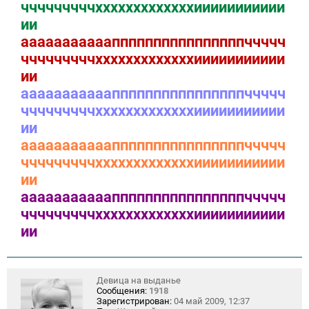
чччччччччхххххххххххххиииииииииии
ии
аааааааааааппппппппппппппппччччч
чччччччччхххххххххххххиииииииииии
ии
аааааааааааппппппппппппппппччччч
чччччччччхххххххххххххиииииииииии
ии
аааааааааааппппппппппппппппччччч
чччччччччхххххххххххххиииииииииии
ии
аааааааааааппппппппппппппппччччч
чччччччччхххххххххххххиииииииииии
ии
Девица на выданье
Сообщения:
1918
Зарегистрирован:
04 май 2009, 12:37