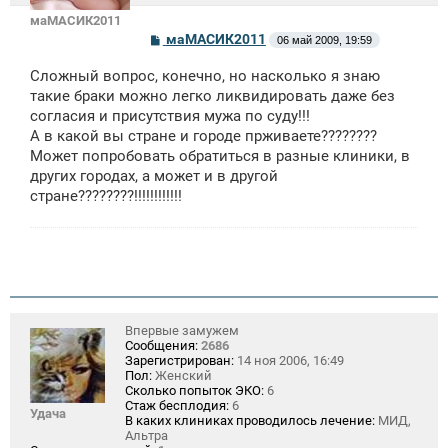
маМАСИК2011
С
маМАСИК2011
06 май 2009, 19:59
о
о
Сложный вопрос, конечно, но насколько я знаю
б
щ
такие браки можно легко ликвидировать даже без
е
согласия и присутствия мужа по суду!!!
н
А в какой вы стране и городе прживаете????????
и
е
Может попробовать обратиться в разные клиники, в
других городах, а может и в другой
стране????????!!!!!!!!!!!!
Впервые замужем
Сообщения:
2686
Зарегистрирован:
14 ноя 2006, 16:49
Пол:
Женский
Сколько попыток ЭКО:
6
Стаж бесплодия:
6
Удача
В каких клиниках проводилось лечение:
МИД,
Альтра