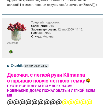
чудесные криошные девичьи АААППЧЧЧХХИИИ от
ushastik1 :) мальчишечьи дерущиеся Аа-апчхи от ZinaAl )))
Трудный подросток
Сообщения:
715
Зарегистрирован:
12 апр 2009, 11:12
Пол:
Женский
Откуда:
Москва
Zhuzhik
С
Zhuzhik
02 июл 2009, 23:17
о
о
Девочки, с легкой руки Klimanna
б
щ
открываю новую летнюю темку
е
н
ПУСТЬ ВСЕ ПОЛУЧИТСЯ У ВСЕХ НАС!!!
и
НОВЕНЬКИЕ, ДОБРО ПОЖАЛОВАТЬ И ЛЕГКОЙ ВСЕМ
е
Б!!!
@@@@@@@@@
@@@@@