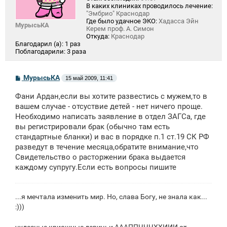
В каких клиниках проводилось лечение:
"Эмбрио" Краснодар
Где было удачное ЭКО:
Хадасса Эйн
МурысьКА
Керем проф. А. Симон
Откуда:
Краснодар
Благодарил (а):
1 раз
Поблагодарили:
3 раза
С
МурысьКА
15 май 2009, 11:41
о
о
Фани Ардан,если вы хотите развестись с мужем,то в
б
щ
вашем случае - отсуствие детей - нет ничего проще.
е
Необходимо написать заявление в отдел ЗАГСа, где
н
вы регистрировали брак (обычно там есть
и
е
стандартные бланки) и вас в порядке п.1 ст.19 СК РФ
разведут в течение месяца,обратите внимание,что
Свидетельство о расторжении брака выдается
каждому супругу.Если есть вопросы пишите
...я мечтала изменить мир. Но, слава Богу, не знала как...
:)))