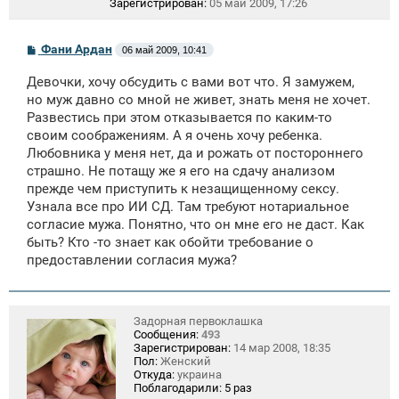
Зарегистрирован:
05 май 2009, 17:26
С
Фани Ардан
06 май 2009, 10:41
о
о
Девочки, хочу обсудить с вами вот что. Я замужем,
б
щ
но муж давно со мной не живет, знать меня не хочет.
е
Развестись при этом отказывается по каким-то
н
своим соображениям. А я очень хочу ребенка.
и
е
Любовника у меня нет, да и рожать от постороннего
страшно. Не потащу же я его на сдачу анализом
прежде чем приступить к незащищенному сексу.
Узнала все про ИИ СД. Там требуют нотариальное
согласие мужа. Понятно, что он мне его не даст. Как
быть? Кто -то знает как обойти требование о
предоставлении согласия мужа?
Задорная первоклашка
Сообщения:
493
Зарегистрирован:
14 мар 2008, 18:35
Пол:
Женский
Откуда:
украина
Поблагодарили:
5 раз