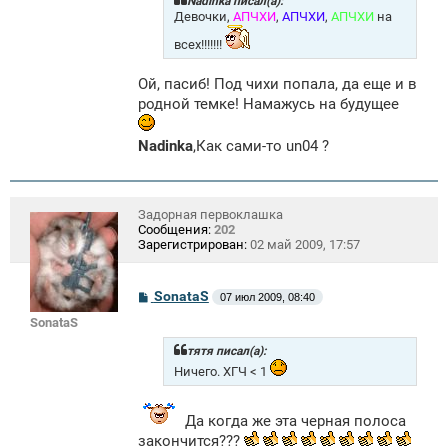
Nadinka писал(а):
е
Девочки,
АПЧХИ
,
АПЧХИ
,
АПЧХИ
на
н
и
всех!!!!!!!
е
Ой, пасиб! Под чихи попала, да еще и в
родной темке! Намажусь на будущее
Nadinka
,Как сами-то un04 ?
Задорная первоклашка
Сообщения:
202
Зарегистрирован:
02 май 2009, 17:57
С
SonataS
07 июл 2009, 08:40
о
SonataS
о
б
щ
тятя писал(а):
е
Ничего. ХГЧ < 1
н
и
е
Да когда же эта черная полоса
закончится???