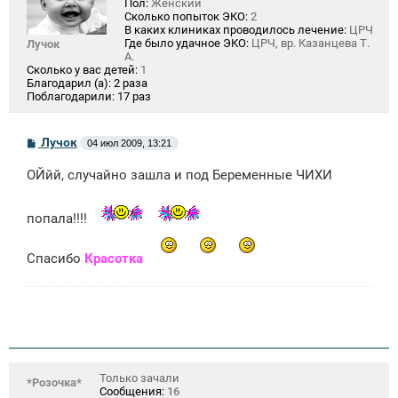
Пол:
Женский
Сколько попыток ЭКО:
2
В каких клиниках проводилось лечение:
ЦРЧ
Где было удачное ЭКО:
ЦРЧ, вр. Казанцева Т.
Лучок
А.
Сколько у вас детей:
1
Благодарил (а):
2 раза
Поблагодарили:
17 раз
С
Лучок
04 июл 2009, 13:21
о
о
ОЙйй, случайно зашла и под Беременные ЧИХИ
б
щ
е
н
попала!!!!
и
е
Спасибо
Красотка
Только зачали
*Розочка*
Сообщения:
16