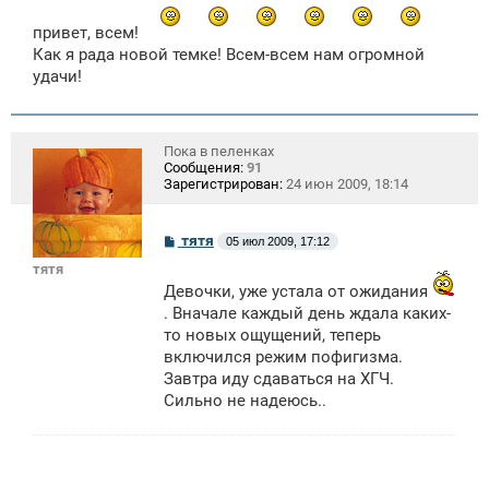
б
щ
привет, всем!
е
Как я рада новой темке! Всем-всем нам огромной
н
и
удачи!
е
Пока в пеленках
Сообщения:
91
Зарегистрирован:
24 июн 2009, 18:14
С
тятя
05 июл 2009, 17:12
о
тятя
о
б
Девочки, уже устала от ожидания
щ
. Вначале каждый день ждала каких-
е
н
то новых ощущений, теперь
и
включился режим пофигизма.
е
Завтра иду сдаваться на ХГЧ.
Сильно не надеюсь..