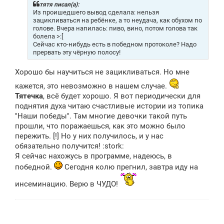
щ
тятя писал(а):
е
Из проишедшего вывод сделала: нельзя
н
зацикливаться на ребёнке, а то неудача, как обухом по
и
голове. Вчера напилась: пиво, вино, потом голова так
е
болела >:[
Сейчас кто-нибудь есть в победном протоколе? Надо
прервать эту чёрную полосу!
Хорошо бы научиться не зацикливаться. Но мне
кажется, это невозможно в нашем случае.
Тятечка
, всё будет хорошо. Я вот периодически для
поднятия духа читаю счастливые истории из топика
"Наши победы". Там многие девочки такой путь
прошли, что поражаешься, как это можно было
пережить. [!] Но у них получилось, и у нас
обязательно получится! :stork:
Я сейчас нахожусь в программе, надеюсь, в
победной.
Сегодня колю прегнил, завтра иду на
инсеминацию. Верю в ЧУДО!