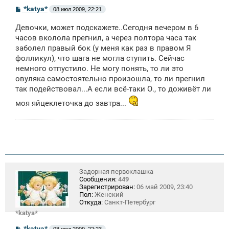
С
*katya*
08 июл 2009, 22:21
о
о
Девочки, может подскажете..Сегодня вечером в 6
б
щ
часов вколола прегнил, а через полтора часа так
е
заболел правый бок (у меня как раз в правом Я
н
фолликул), что шага не могла ступить. Сейчас
и
е
немного отпустило. Не могу понять, то ли это
овуляка самостоятельно произошла, то ли прегнил
так подействовал...А если всё-таки О., то доживёт ли
моя яйцеклеточка до завтра...
Задорная первоклашка
Сообщения:
449
Зарегистрирован:
06 май 2009, 23:40
Пол:
Женский
Откуда:
Санкт-Петербург
*katya*
С
*katya*