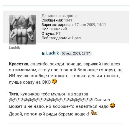
Девица на выданье
Сообщения:
1341
Зарегистрирован:
17 янв 2009, 14:11
Пол:
Женский
Откуда:
РТ
Поблагодарили:
1 раз
Luchik
С
Luchik
05 июл 2009, 17:37
о
о
Красотка
, спасибо, заходи почаще, заряжай нас всех
б
щ
оптимизмом, а то у нас в одной больнице говорят, на
е
ИИ лучше вообще не ходить...только деньги тратить,
н
и
лучше сразу на ЭКО
е
Тятя
, кулачков тебе мульон на завтра
@@@@@@@@@@@@@@@@@@@@@@ Сильно
может и не надо, но вообще-то надеяться надо
Давай, пополняй ряды беременюшек!