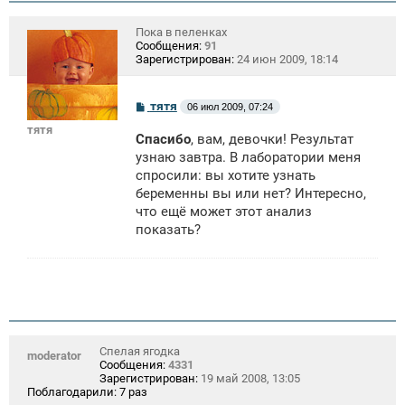
Пока в пеленках
Сообщения:
91
Зарегистрирован:
24 июн 2009, 18:14
С
тятя
06 июл 2009, 07:24
о
тятя
о
Спасибо
, вам, девочки! Результат
б
щ
узнаю завтра. В лаборатории меня
е
спросили: вы хотите узнать
н
беременны вы или нет? Интересно,
и
е
что ещё может этот анализ
показать?
Спелая ягодка
moderator
Сообщения:
4331
Зарегистрирован:
19 май 2008, 13:05
Поблагодарили:
7 раз