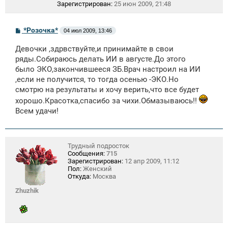
Зарегистрирован:
25 июн 2009, 21:48
С
*Розочка*
04 июл 2009, 13:46
о
о
Девочки ,здрвствуйте,и принимайте в свои
б
щ
ряды.Собираюсь делать ИИ в августе.До этого
е
было ЭКО,закончившееся ЗБ.Врач настроил на ИИ
н
,если не получится, то тогда осенью -ЭКО.Но
и
е
смотрю на результаты и хочу верить,что все будет
хорошо.Красотка,спасибо за чихи.Обмазываюсь!!
Всем удачи!
Трудный подросток
Сообщения:
715
Зарегистрирован:
12 апр 2009, 11:12
Пол:
Женский
Откуда:
Москва
Zhuzhik