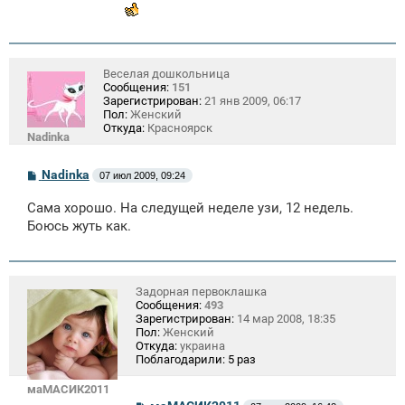
Веселая дошкольница
Сообщения:
151
Зарегистрирован:
21 янв 2009, 06:17
Пол:
Женский
Откуда:
Красноярск
Nadinka
С
Nadinka
07 июл 2009, 09:24
о
о
Сама хорошо. На следущей неделе узи, 12 недель.
б
щ
Боюсь жуть как.
е
н
и
е
Задорная первоклашка
Сообщения:
493
Зарегистрирован:
14 мар 2008, 18:35
Пол:
Женский
Откуда:
украина
Поблагодарили:
5 раз
маМАСИК2011
С