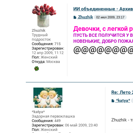
ИИ объединенные - Архив
С
Zhuzhik
02 июл 2009, 23:17
о
о
Девочки, с легкой
б
Zhuzhik
щ
Трудный
ПУСТЬ ВСЕ ПОЛУЧИТСЯ У ВС
е
подросток
НОВЕНЬКИЕ, ДОБРО ПОЖАЛО
н
Сообщения:
715
и
@@@@@@@
Зарегистрирован:
е
12 апр 2009, 11:12
Пол:
Женский
Откуда:
Москва
Re: Лето
С
*katya*
о
о
*katya*
б
Задорная первоклашка
щ
Zhuzhik -
Сообщения:
449
е
н
Зарегистрирован:
06 май 2009, 23:40
и
Пол:
Женский