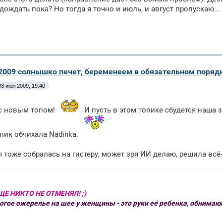
дождать пока? Но тогда я точно и июль, и август пропускаю...
 2009 солнышко печет, беременеем в обязательном поряд
03 июл 2009, 19:40
 с новым топом!
И пусть в этом топике сбудется наша 
пик обчихала Nadinka.
я тоже собралась на гистеру, может зря ИИ делаю, решила всё-
ЩЕ НИКТО НЕ ОТМЕНЯЛ! ;)
огое ожерелье на шее у женщины - это руки её ребенка, обнимаю