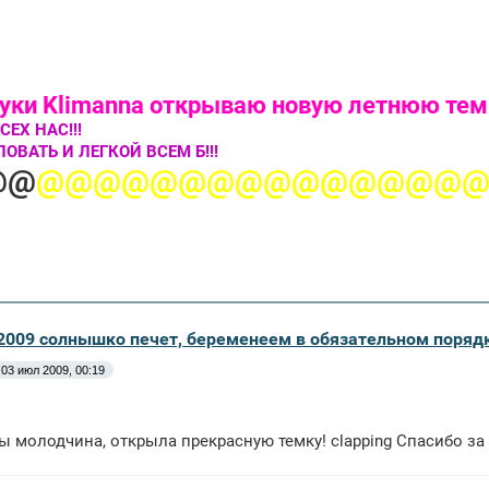
 руки Klimanna открываю новую летнюю те
ЕХ НАС!!!
ВАТЬ И ЛЕГКОЙ ВСЕМ Б!!!
@@
@@@@@@@@@@@@@@@
 2009 солнышко печет, беременеем в обязательном поряд
03 июл 2009, 00:19
 ты молодчина, открыла прекрасную темку! clapping Спасибо з