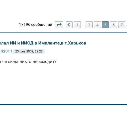
Страница
5
из
492
17196 сообщений
1
3
4
5
6
7
…
Пред.
делал ИИ и ИИСД в Импланте,в г.Харьков
К2011
23 фев 2009, 12:22
а чё сюда никто не заходит?