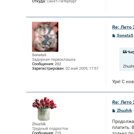
е
Откуда:
Санкт-Петербург
Re: Лето
С
SonataS
о
о
б
щ
*kat
SonataS
е
Задорная первоклашка
н
Сообщения:
202
и
Zhuzh
Зарегистрирован:
02 май 2009, 17:57
е
Уря! С но
Re: Лето
С
Zhuzhik
о
о
Продолжаю
б
Zhuzhik
щ
платить. 
Трудный подросток
е
Сообщения:
715
только по