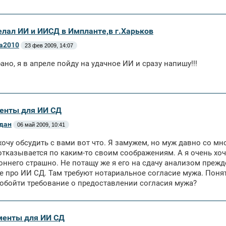
делал ИИ и ИИСД в Импланте,в г.Харьков
а2010
23 фев 2009, 14:07
ано, я в апреле пойду на удачное ИИ и сразу напишу!!!
енты для ИИ СД
дан
06 май 2009, 10:41
хочу обсудить с вами вот что. Я замужем, но муж давно со мно
отказывается по каким-то своим соображениям. А я очень хоч
оннего страшно. Не потащу же я его на сдачу анализом преж
е про ИИ СД. Там требуют нотариальное согласие мужа. Понятно
 обойти требование о предоставлении согласия мужа?
менты для ИИ СД