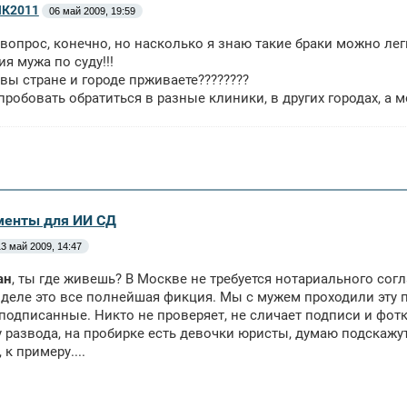
К2011
06 май 2009, 19:59
опрос, конечно, но насколько я знаю такие браки можно лег
ия мужа по суду!!!
 вы стране и городе прживаете????????
обовать обратиться в разные клиники, в других городах, а может
менты для ИИ СД
13 май 2009, 14:47
ан
, ты где живешь? В Москве не требуется нотариального сог
деле это все полнейшая фикция. Мы с мужем проходили эту 
подписанные. Никто не проверяет, не сличает подписи и фотки.
 развода, на пробирке есть девочки юристы, думаю подскажут
к примеру....