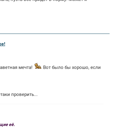
ке!
заветная мечта!
Вот было бы хорошо, если
таки проверить...
щие её.