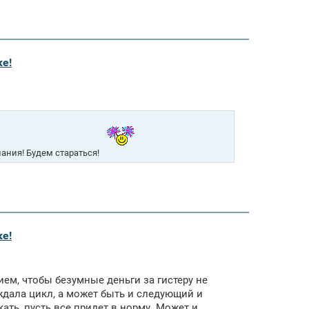
ке!
лания! Будем стараться!
ке!
ем, чтобы безумные деньги за гистеру не
 ждала цикл, а может быть и следующий и
кать, пусть все придет в норму. Может и