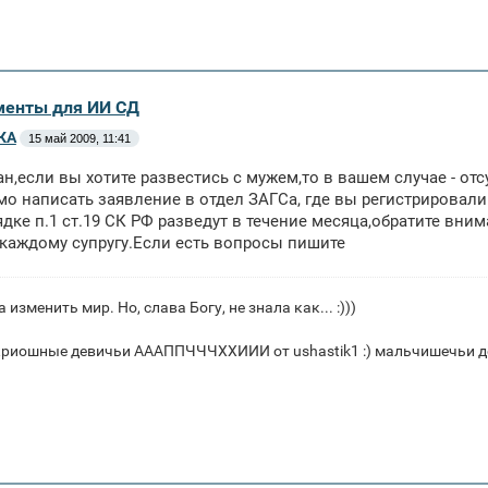
менты для ИИ СД
КА
15 май 2009, 11:41
н,если вы хотите развестись с мужем,то в вашем случае - отсу
о написать заявление в отдел ЗАГСа, где вы регистрировали 
ядке п.1 ст.19 СК РФ разведут в течение месяца,обратите вни
каждому супругу.Если есть вопросы пишите
а изменить мир. Но, слава Богу, не знала как... :)))
риошные девичьи АААППЧЧЧХХИИИ от ushastik1 :) мальчишечьи дер