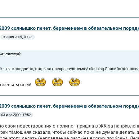
 2009 солнышко печет, беременеем в обязательном поряд
03 июл 2009, 09:23
ya* писал(а):
ik - ты молодчина, открыла прекрасную темку! clapping Спасибо за поже
восельем всех!
 2009 солнышко печет, беременеем в обязательном поряд
03 июл 2009, 17:52
 свои повествования о полипе - пришла в ЖК за направлени
Врач тамошняя сказала, чтобы сейчас пока не думала делать,
сле этого делать (направление даст без всяких проблем). Дес