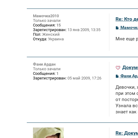
Мамочка2010
Re: Кто 
Только зачали
Сообщения:
15
С
Мамочк
Зарегистрирован:
13 янв 2009, 13:35
о
Пол:
Женский
о
Мне еще р
Откуда:
Украина
б
щ
е
н
и
е
Фани Ардан
Докум
Только зачали
Сообщения:
1
С
Фани Ар
Зарегистрирован:
05 май 2009, 17:26
о
о
Девочки, 
б
щ
при этом 
е
от постор
н
Узнала вс
и
е
знает как
Re: Доку