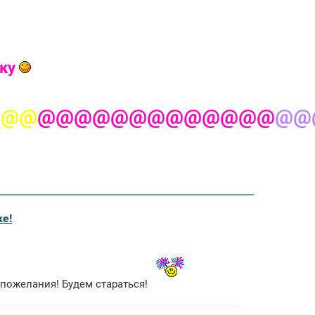
мку
@@@
@@@@@@@@@@@@@
@@
ке!
а пожелания! Будем стараться!