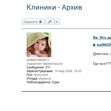
Клиники - Архив
Закрыто
Re: Кто 
С
маМАСИ
о
о
Девочки, 
б
щ
маМАСИК2011
е
Где все???
Задорная первоклашка
н
Сообщения:
493
и
Зарегистрирован:
14 мар 2008, 18:35
е
Пол:
Женский
Откуда:
украина
Поблагодарили:
5 раз