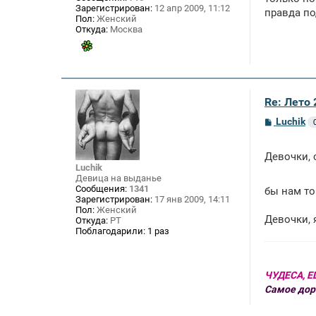
н
Зарегистрирован:
12 апр 2009, 11:12
правда по
и
Пол:
Женский
е
Откуда:
Москва
Re: Лето
С
Luchik
о
о
б
Девочки,
щ
Luchik
е
Девица на выданье
н
Сообщения:
1341
и
бы нам то
Зарегистрирован:
17 янв 2009, 14:11
е
Пол:
Женский
Девочки, 
Откуда:
РТ
Поблагодарили:
1 раз
ЧУДЕСА, Е
Самое дор