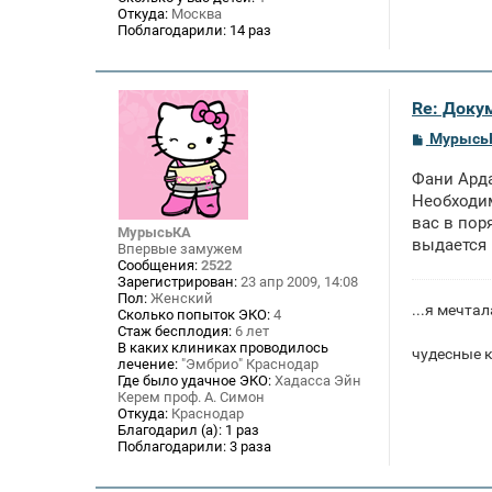
Откуда:
Москва
Поблагодарили:
14 раз
Re: Доку
С
Мурысь
о
о
Фани Арда
б
щ
Необходим
е
вас в пор
н
МурысьКА
выдается 
и
Впервые замужем
е
Сообщения:
2522
Зарегистрирован:
23 апр 2009, 14:08
Пол:
Женский
...я мечтал
Сколько попыток ЭКО:
4
Стаж бесплодия:
6 лет
В каких клиниках проводилось
чудесные к
лечение:
"Эмбрио" Краснодар
Где было удачное ЭКО:
Хадасса Эйн
Керем проф. А. Симон
Откуда:
Краснодар
Благодарил (а):
1 раз
Поблагодарили:
3 раза