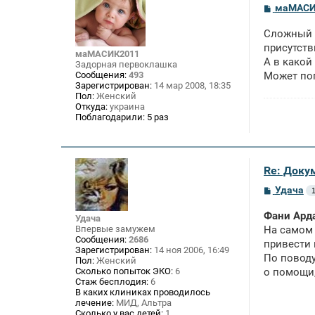
С
маМАСИ
о
о
Сложный в
б
щ
присутств
маМАСИК2011
е
А в какой
Задорная первоклашка
н
Сообщения:
493
Может попр
и
Зарегистрирован:
14 мар 2008, 18:35
е
Пол:
Женский
Откуда:
украина
Поблагодарили:
5 раз
Re: Доку
С
Удача
о
о
Фани Ард
Удача
б
щ
Впервые замужем
На самом 
е
Сообщения:
2686
привести 
н
Зарегистрирован:
14 ноя 2006, 16:49
По поводу
и
Пол:
Женский
е
Сколько попыток ЭКО:
6
о помощи, 
Стаж бесплодия:
6
В каких клиниках проводилось
лечение:
МИД, Альтра
Сколько у вас детей:
1