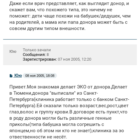
Даже если врач представляет, как выглядит донор, и
б
щ
скажет вам, что похожего типа, это ничему не
е
поможет: дети чаще похожи на бабушек/дедушек, чем
н
на родителей, а мама или папа донора может быть с
и
е
совсем другим типом внешности.
Только зачали
Юю
Сообщения:
8
Зарегистрирован:
07 ноя 2005, 12:20
С
Юю
08 ноя 2005, 18:08
о
о
Привет.Моя знакомая делает ЭКО от донора.Делает
б
щ
в Тюмени,донора "выписали" из Санкт-
е
Петербурга(клиника работает только с банком Санкт-
н
Петербурга).Ей сказали только возраст,вес,рост,цвет
и
е
глаз,волос и группу крови.В договоре есть пункт,что
в роду донора могли быть различные генные
приколы(типа бабушка могла согрешить с
японцем,но об этом ни кто не знает),клиника за эо
отвественности не несёт.