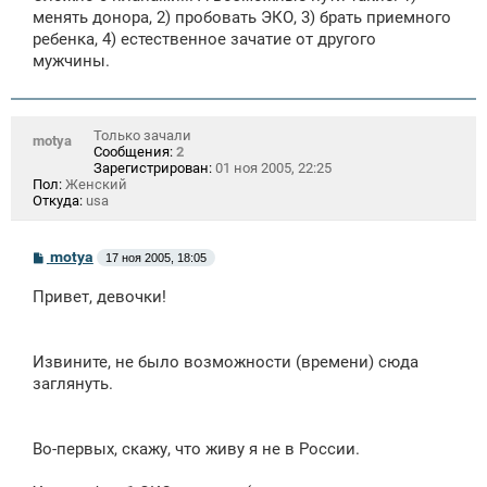
щ
менять донора, 2) пробовать ЭКО, 3) брать приемного
е
ребенка, 4) естественное зачатие от другого
н
мужчины.
и
е
Только зачали
motya
Сообщения:
2
Зарегистрирован:
01 ноя 2005, 22:25
Пол:
Женский
Откуда:
usa
С
motya
17 ноя 2005, 18:05
о
о
Привет, девочки!
б
щ
е
н
Извините, не было возможности (времени) сюда
и
е
заглянуть.
Во-первых, скажу, что живу я не в России.