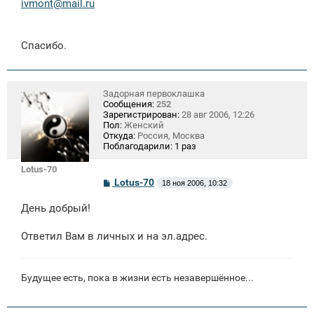
ivmont@mail.ru
Спасибо.
Задорная первоклашка
Сообщения:
252
Зарегистрирован:
28 авг 2006, 12:26
Пол:
Женский
Откуда:
Россия, Москва
Поблагодарили:
1 раз
Lotus-70
С
Lotus-70
18 ноя 2006, 10:32
о
о
День добрый!
б
щ
е
Ответил Вам в личных и на эл.адрес.
н
и
е
Будущее есть, пока в жизни есть незавершённое...