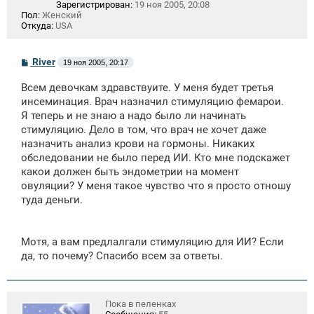
Зарегистрирован:
19 ноя 2005, 20:08
Пол:
Женский
Откуда:
USA
С
River
19 ноя 2005, 20:17
о
о
Всем девочкам здравствуите. У меня будет третья
б
щ
инсеминация. Врач назначил стимуляцию фемарои.
е
Я теперь и не знаю а надо было ли начинать
н
стимуляцию. Дело в том, что врач не хочет даже
и
е
назначить анализ крови на гормоны. Никаких
обследовании не было перед ИИ. Кто мне подскажет
какои должен быть эндометрии на момент
овуляции? У меня такое чувство что я просто отношу
туда деньги.
Мотя, а вам предлалгали стимуляцию для ИИ? Если
да, то почему? Спасибо всем за ответы.
Пока в пеленках