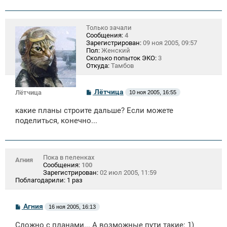
Только зачали
Сообщения:
4
Зарегистрирован:
09 ноя 2005, 09:57
Пол:
Женский
Сколько попыток ЭКО:
3
Откуда:
Тамбов
С
Лётчица
Лётчица
10 ноя 2005, 16:55
о
о
какие планы строите дальше? Если можете
б
щ
поделиться, конечно...
е
н
и
е
Пока в пеленках
Агния
Сообщения:
100
Зарегистрирован:
02 июл 2005, 11:59
Поблагодарили:
1 раз
С
Агния
16 ноя 2005, 16:13
о
о
Сложно с планами... А возможные пути такие: 1)
б