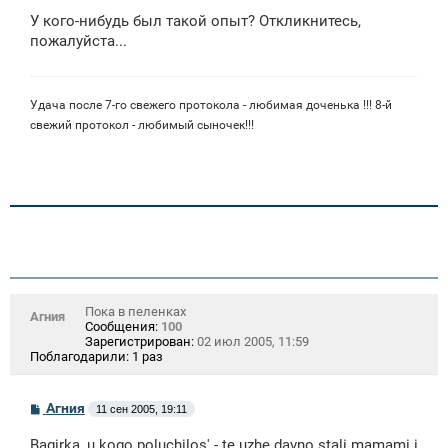
о
У кого-нибудь был такой опыт? Откликнитесь,
б
щ
пожалуйста...
е
н
и
е
Удача после 7-го свежего протокола - любимая доченька !!! 8-й
свежий протокол - любимый сыночек!!!
Пока в пеленках
Агния
Сообщения:
100
Зарегистрирован:
02 июл 2005, 11:59
Поблагодарили:
1 раз
С
Агния
11 сен 2005, 19:11
о
о
Bagirka, u kogo poluchilos' - te uzhe davno stali mamami i
б