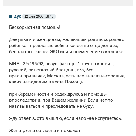
С
дух
12 фев 2006, 18:48
о
о
Бескорыстная помощь!
б
щ
е
Девушкам и женщинам, желающим родить хорошего
н
ребенка - предлагаю себя в качестве отца-донора,
и
е
бесплатно, - через ЭКО или и.осеменение в клинике.
МНЕ : 29/195/93, резус-фактор "-", группа крови-I,
русский, синеглазый блондин, в/о, без
вредн.привычек, Москва, есть все анализы-хорошие,
каких нет-сдадим вместе.Помощь
при беременности и родах,дружба и помощь-
впоследствии, при Вашем желании.Если нет-то
навязываться и преследовать не буду.
жду ответ .Фото вышлю, если надо -не испугаетесь.
Женат,жена согласна и поможет.