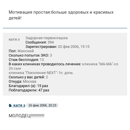
Мотивация простая:больше здоровых и красивых
детей!
Задорная первоклашка
катя з
Сообщения:
394
Зарегистрирован:
02 фев 2006, 19:15
Пол:
Женский
Сколько попыток ЭКО:
3
Стаж бесплодия:
13
В каких клиниках проводилось лечение:
клиника "МА-МА"-со
2п.сын
клиника "Поколение NEXT"-1п. дочь
Сколько у вас детей:
2
Откуда:
Москва
Благодарил (а):
15 раз
Поблагодарили:
47 раз
С
катя з
16 фев 2006, 20:23
о
о
МОЛОДЕЦ!!!!!!!!!!!!
б
щ
е
н