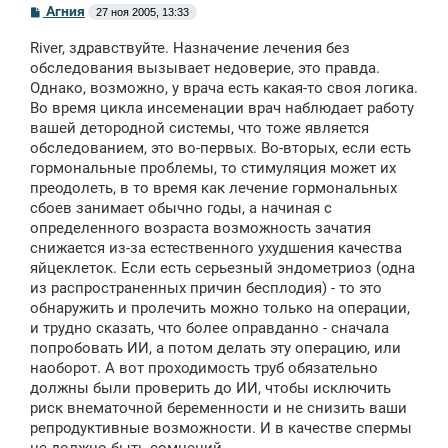
С
Агния
27 ноя 2005, 13:33
о
о
River, здравствуйте. Назначение лечения без
б
щ
обследования вызывает недоверие, это правда.
е
Однако, возможно, у врача есть какая-то своя логика.
н
Во время цикла инсеменации врач наблюдает работу
и
е
вашей детородной системы, что тоже является
обследованием, это во-первых. Во-вторых, если есть
гормональные проблемы, то стимуляция может их
преодолеть, в то время как лечение гормональных
сбоев занимает обычно годы, а начиная с
определенного возраста возможность зачатия
снижается из-за естественного ухудшения качества
яйцеклеток. Если есть серьезный эндометриоз (одна
из распространенных причин бесплодия) - то это
обнаружить и пролечить можно только на операции,
и трудно сказать, что более оправданно - сначала
попробовать ИИ, а потом делать эту операцию, или
наоборот. А вот проходимость труб обязательно
должны были проверить до ИИ, чтобы исключить
риск внематочной беременности и не снизить ваши
репродуктивные возможности. И в качестве спермы