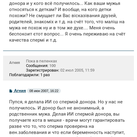
щ
донора и у кого всё получилось... Как ваши мужья
е
относяться к деткам? И вообще, на кого детки
н
похожи? Не смущает ли Вас вісказівания друзей,
и
е
родителей, знакоміх и т.д. на счёт того, что маліш на
мужа не похож ну и в том же духе.... Меня очень
беспокоит єтот вопрос... Я очень переживаю на счёт
качества спермі и т.д.
Пока в пеленках
Агния
Сообщения:
100
Зарегистрирован:
02 июл 2005, 11:59
Поблагодарили:
1 раз
С
Агния
08 июн 2007, 16:22
о
о
Пупся, я делала ИИ со спермой донора. Но у нас не
б
щ
получилось. И донор был не анонимный, а
е
родственник мужа. Делая ИИ спермой донора, вы
н
получаете кота в мешке - врачи могут гарантировать
и
е
разве что то, что сперма проверена на
вен.заболевания и что если беременность наступит,