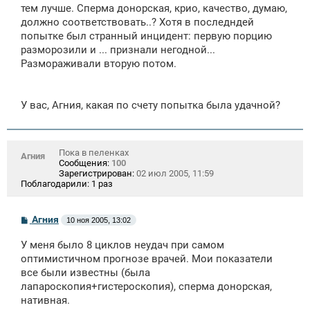
тем лучше. Сперма донорская, крио, качество, думаю,
и
е
должно соответствовать..? Хотя в последндей
попытке был странный инцидент: первую порцию
разморозили и ... признали негодной...
Размораживали вторую потом.
У вас, Агния, какая по счету попытка была удачной?
Пока в пеленках
Агния
Сообщения:
100
Зарегистрирован:
02 июл 2005, 11:59
Поблагодарили:
1 раз
С
Агния
10 ноя 2005, 13:02
о
о
У меня было 8 циклов неудач при самом
б
щ
оптимистичном прогнозе врачей. Мои показатели
е
все были известны (была
н
лапароскопия+гистероскопия), сперма донорская,
и
е
нативная.