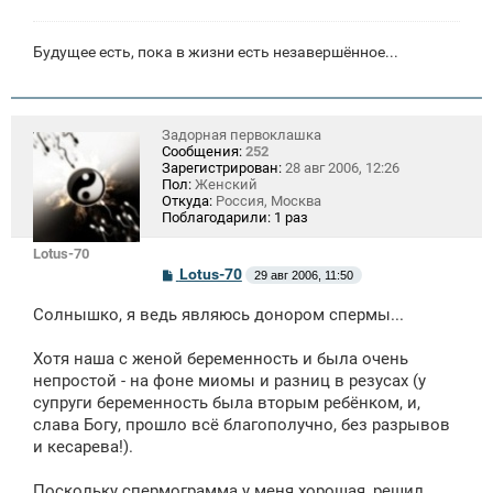
Будущее есть, пока в жизни есть незавершённое...
Задорная первоклашка
Сообщения:
252
Зарегистрирован:
28 авг 2006, 12:26
Пол:
Женский
Откуда:
Россия, Москва
Поблагодарили:
1 раз
Lotus-70
С
Lotus-70
29 авг 2006, 11:50
о
о
Солнышко, я ведь являюсь донором спермы...
б
щ
е
Хотя наша с женой беременность и была очень
н
непростой - на фоне миомы и разниц в резусах (у
и
е
супруги беременность была вторым ребёнком, и,
слава Богу, прошло всё благополучно, без разрывов
и кесарева!).
Поскольку спермограмма у меня хорошая, решил