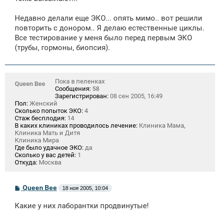
Недавно делали еще ЭКО... опять мимо.. вот решили
повторить с донором.. Я делаю естественные циклы.
Все тестирование у меня было перед первым ЭКО
(трубы, гормоны, биопсия).
Пока в пеленках
Queen Bee
Сообщения:
58
Зарегистрирован:
08 сен 2005, 16:49
Пол:
Женский
Сколько попыток ЭКО:
4
Стаж бесплодия:
14
В каких клиниках проводилось лечение:
Клиника Мама,
Клиника Мать и Дитя
Клиника Мира
Где было удачное ЭКО:
да
Сколько у вас детей:
1
Откуда:
Москва
С
Queen Bee
18 ноя 2005, 10:04
о
о
Какие у них лаборантки продвинутые!
б
щ