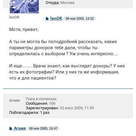
Откуда:
Москва
lenOK
С
lenOK
08 ноя 2005, 14:32
о
о
Мотя, привет,
б
щ
е
А ты не могла бы поподробней рассказать, какие
н
параметры доноров тебе дали, чтобы ты
и
е
определилась с выбором ? Уж очень интересно....
И еще........ Врачи знают, как выглядят доноры? У них
есть их фотографии? Или у них та же информация,
что и для пациентов?
Пока в пеленках
Агния
Сообщения:
100
Зарегистрирован:
02 июл 2005, 11:59
Поблагодарили:
1 раз
С
Агния
08 ноя 2005, 16:47
о
о