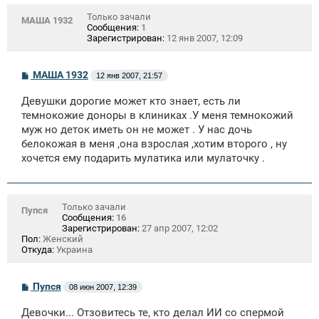
Только зачали
МАША 1932
Сообщения:
1
Зарегистрирован:
12 янв 2007, 12:09
С
МАША 1932
12 янв 2007, 21:57
о
о
Девушки дорогие может кто знает, есть ли
б
щ
темнокожие доноры в клиниках .У меня темнокожий
е
муж но деток иметь он не может . У нас дочь
н
белокожая в меня ,она взрослая ,хотим второго , ну
и
е
хочется ему подарить мулатика или мулаточку .
Только зачали
Пупся
Сообщения:
16
Зарегистрирован:
27 апр 2007, 12:02
Пол:
Женский
Откуда:
Украина
С
Пупся
08 июн 2007, 12:39
о
о
Девочки... Отзовитесь те, кто делал ИИ со спермой
б