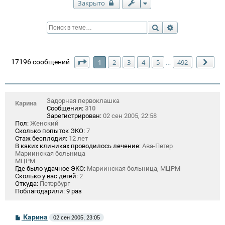
Закрыто
Поиск
Расширенный п
Страница
1
из
492
17196 сообщений
1
2
3
4
5
492
…
Сле
Задорная первоклашка
Карина
Сообщения:
310
Зарегистрирован:
02 сен 2005, 22:58
Пол:
Женский
Сколько попыток ЭКО:
7
Стаж бесплодия:
12 лет
В каких клиниках проводилось лечение:
Ава-Петер
Мариинская больница
МЦРМ
Где было удачное ЭКО:
Мариинская больница, МЦРМ
Сколько у вас детей:
2
Откуда:
Петербург
Поблагодарили:
9 раз
С
Карина
02 сен 2005, 23:05
о