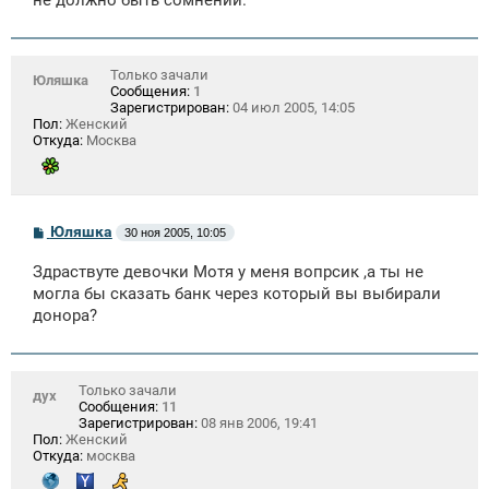
не должно быть сомнений.
Только зачали
Юляшка
Сообщения:
1
Зарегистрирован:
04 июл 2005, 14:05
Пол:
Женский
Откуда:
Москва
С
Юляшка
30 ноя 2005, 10:05
о
о
Здраствуте девочки Мотя у меня вопрсик ,а ты не
б
щ
могла бы сказать банк через который вы выбирали
е
донора?
н
и
е
Только зачали
дух
Сообщения:
11
Зарегистрирован:
08 янв 2006, 19:41
Пол:
Женский
Откуда:
москва