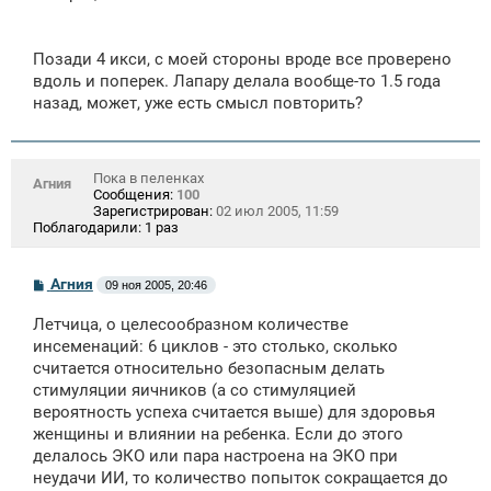
Позади 4 икси, с моей стороны вроде все проверено
вдоль и поперек. Лапару делала вообще-то 1.5 года
назад, может, уже есть смысл повторить?
Пока в пеленках
Агния
Сообщения:
100
Зарегистрирован:
02 июл 2005, 11:59
Поблагодарили:
1 раз
С
Агния
09 ноя 2005, 20:46
о
о
Летчица, о целесообразном количестве
б
щ
инсеменаций: 6 циклов - это столько, сколько
е
считается относительно безопасным делать
н
стимуляции яичников (а со стимуляцией
и
е
вероятность успеха считается выше) для здоровья
женщины и влиянии на ребенка. Если до этого
делалось ЭКО или пара настроена на ЭКО при
неудачи ИИ, то количество попыток сокращается до