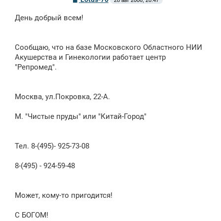
28 авг 2006, 20:47
о
о
День добрый всем!
б
щ
е
н
Сообщаю, что на базе Московского Областного НИИ
и
е
Акушерства и Гинекологии работает центр
"Репромед".
Москва, ул.Покровка, 22-А.
М. "Чистые пруды" или "Китай-Город"
Тел. 8-(495)- 925-73-08
8-(495) - 924-59-48
Может, кому-то пригодится!
С БОГОМ!