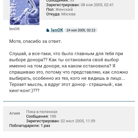
Сообщения:
55
Зарегистрирован:
08 ноя 2005, 02:41
Пол:
Женский
Откуда:
Москва
lenOK
С
lenOK
24 ноя 2005, 02:13
о
о
Мотя, спасибо за ответ.
б
щ
е
Слушай, а все-таки, что было главным для тебя при
н
выборе донора?? Как ты остановила свой выбор
и
е
именно на том доноре, на каком остановила? Я
спрашиваю это, потому что представляю, как сложно
выбирать, особенно из тех, кого не видишь в лицо...
Терзает мысль, а вдруг этот донор - страшный:, как
кинг-конг:)???
Пока в пеленках
Агния
Сообщения:
100
Зарегистрирован:
02 июл 2005, 11:59
Поблагодарили:
1 раз