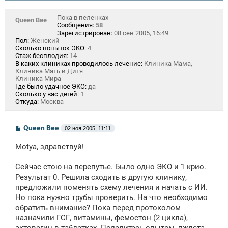
Пока в пеленках
Queen Bee
Сообщения:
58
Зарегистрирован:
08 сен 2005, 16:49
Пол:
Женский
Сколько попыток ЭКО:
4
Стаж бесплодия:
14
В каких клиниках проводилось лечение:
Клиника Мама,
Клиника Мать и Дитя
Клиника Мира
Где было удачное ЭКО:
да
Сколько у вас детей:
1
Откуда:
Москва
С
Queen Bee
02 ноя 2005, 11:11
о
о
Motya, здравствуй!
б
щ
е
Сейчас стою на перепутье. Было одно ЭКО и 1 крио.
н
Результат 0. Решила сходить в другую клинику,
и
е
предложили поменять схему лечения и начать с ИИ.
Но пока нужно трубы проверить. На что необходимо
обратить внимание? Пока перед протоколом
назначили ГСГ, витамины, фемостон (2 цикла),
актовегин в таблетках. Поделитесь опытом, пжлста.