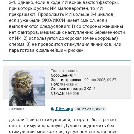
3-4. Однако, если в ходе ИИ вскрываются факторы,
при которых успех ИИ маловероятен, то ИИ
прекращают. Продолжать ИИ больше 3-4 циклов,
если уже были ЭКО/ИКСИ имеет смысл, если
выполняются след.условия: 1) со стороны женщины
нет факторов, мешающих наступлению беременности
от ИИ, 2) используется донорская (очень хорошая)
сперма, 3) не проводится стимуляция яичников, или
пара готова к дальнейшим рискам.
Только зачали
Сообщения:
4
Зарегистрирован:
09 ноя 2005, 09:57
Пол:
Женский
Сколько попыток ЭКО:
3
Откуда:
Тамбов
С
Лётчица
Лётчица
10 ноя 2005, 08:51
о
о
делали 1 ии со стимуляцией, вторую - без, третью -
б
щ
опять стимулированную. Думаю продолжить без
е
стимуляции, мне кажется, тут уж чем естественнее,
н