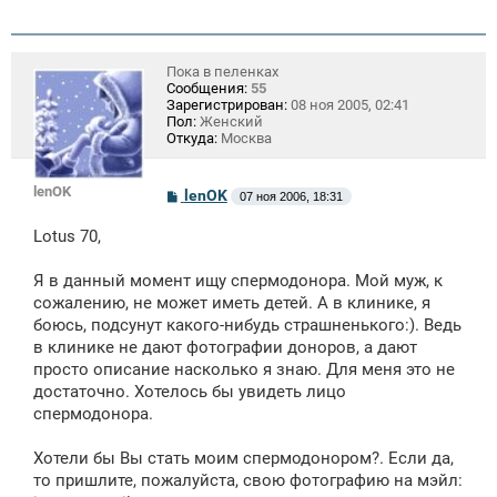
Пока в пеленках
Сообщения:
55
Зарегистрирован:
08 ноя 2005, 02:41
Пол:
Женский
Откуда:
Москва
lenOK
С
lenOK
07 ноя 2006, 18:31
о
о
Lotus 70,
б
щ
е
Я в данный момент ищу спермодонора. Мой муж, к
н
сожалению, не может иметь детей. А в клинике, я
и
е
боюсь, подсунут какого-нибудь страшненького:). Ведь
в клинике не дают фотографии доноров, а дают
просто описание насколько я знаю. Для меня это не
достаточно. Хотелось бы увидеть лицо
спермодонора.
Хотели бы Вы стать моим спермодонором?. Если да,
то пришлите, пожалуйста, свою фотографию на мэйл: