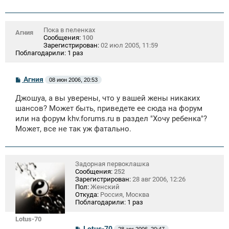
Пока в пеленках
Агния
Сообщения:
100
Зарегистрирован:
02 июл 2005, 11:59
Поблагодарили:
1 раз
С
Агния
08 июн 2006, 20:53
о
о
Джошуа, а вы уверены, что у вашей жены никаких
б
щ
шансов? Может быть, приведете ее сюда на форум
е
или на форум
khv.forums.ru
в раздел "Хочу ребенка"?
н
Может, все не так уж фатально.
и
е
Задорная первоклашка
Сообщения:
252
Зарегистрирован:
28 авг 2006, 12:26
Пол:
Женский
Откуда:
Россия, Москва
Поблагодарили:
1 раз
Lotus-70
С
Lotus-70