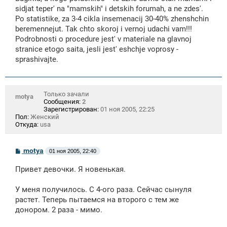
щ
sidjat teper' na "mamskih" i detskih forumah, a ne zdes'.
е
Po statistike, za 3-4 cikla insemenacij 30-40% zhenshchin
н
beremennejut. Tak chto skoroj i vernoj udachi vam!!!
и
е
Podrobnosti o procedure jest' v materiale na glavnoj
stranice etogo saita, jesli jest' eshchje voprosy -
sprashivajte.
Только зачали
motya
Сообщения:
2
Зарегистрирован:
01 ноя 2005, 22:25
Пол:
Женский
Откуда:
usa
С
motya
01 ноя 2005, 22:40
о
о
Привет девочки. Я новенькая.
б
щ
е
У меня получилось. С 4-ого раза. Сейчас сынуля
н
растет. Теперь пытаемся на второго с тем же
и
е
донором. 2 раза - мимо.