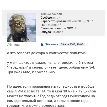
Только зачали
Сообщения:
4
Зарегистрирован:
09 ноя 2005, 09:57
Пол:
Женский
Сколько попыток ЭКО:
3
Откуда:
Тамбов
С
Лётчица
Лётчица
09 ноя 2005, 10:06
о
о
а что говорят доктора о количестве попыток?
б
щ
е
у меня доктор в самом начале говорил о 6, потом
н
"передумал" и сейчас считает целесообразным 3-4.
и
е
Три уже было, к сожалению.
По идее, если приравнивать успешность и вообще
смыл ИИ к естеств ПА, то в мои 30 мне и 12 циклов
может не хватить? Год ведь отводят гинекологи на
самодеятельный попытки, и только после года
говорят, что можно волноваться...