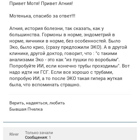
е
Привет Мотя! Привет Агния!
н
и
е
Мотенька, спасибо за ответ!!!
Агния, история болезни, так сказать, как у
большинства. Гормоны в норме, эндометрий в
норме, яичники в норме, без особенностей. Было
Эко, было крио, (сразу предложили ЭКО). А в другой
клинике, другой доктор, говорит, что : "с такими
анализами Эко - это как "из пушки по воробьям".
Попробуйте ИИ, если конечно трубы проходимы". Вот
надо идти ни ГСГ. Если все хорошо с трубами,
попробую ИИ, а то после ЭКО такая гипера жуткая
была, что вспоминать страшно.
Верить, надеяться, любить
Бывшая Пчелка
Только зачали
River
Сообщения:
1