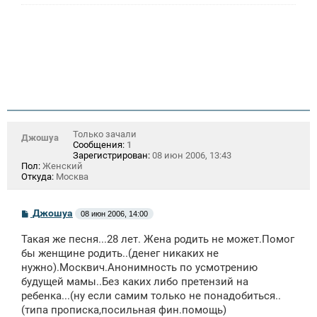
и
е
Только зачали
Джошуа
Сообщения:
1
Зарегистрирован:
08 июн 2006, 13:43
Пол:
Женский
Откуда:
Москва
С
Джошуа
08 июн 2006, 14:00
о
о
Такая же песня...28 лет. Жена родить не может.Помог
б
щ
бы женщине родить..(денег никаких не
е
нужно).Москвич.Анонимность по усмотрению
н
будущей мамы..Без каких либо претензий на
и
е
ребенка...(ну если самим только не понадобиться..
(типа прописка,посильная фин.помощь)