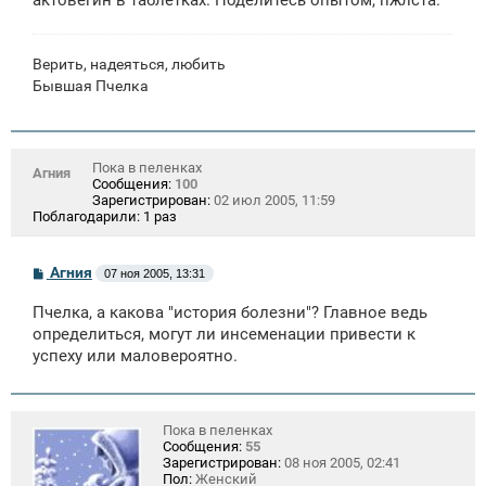
Верить, надеяться, любить
Бывшая Пчелка
Пока в пеленках
Агния
Сообщения:
100
Зарегистрирован:
02 июл 2005, 11:59
Поблагодарили:
1 раз
С
Агния
07 ноя 2005, 13:31
о
о
Пчелка, а какова "история болезни"? Главное ведь
б
щ
определиться, могут ли инсеменации привести к
е
успеху или маловероятно.
н
и
е
Пока в пеленках
Сообщения:
55
Зарегистрирован:
08 ноя 2005, 02:41
Пол:
Женский