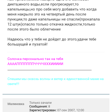
щ
диета,много воды,если прогресирует,то
е
капельницы,но про себя могу добавить что когда
н
меня накрыло это на четвертый день после
и
е
пункции,то даже капельницы не спасли(прокапала
12 штук)спасло только откачка жидкости,только
после этого было облегчение
Надеюсь что у тебя не дойдет до этого,удачи тебе
большущей и пузатой!
Солочка персонально так на тебя
ААААПППППППЧЧЧЧХХХИИИИИ
________________________________________________________
Спешим мы сквозь волны и ветер к единственной маме на
свете!!!
Только зачали
Малиновка
Сообщения:
8
Зарегистрирован:
07 сен 2007, 12:00