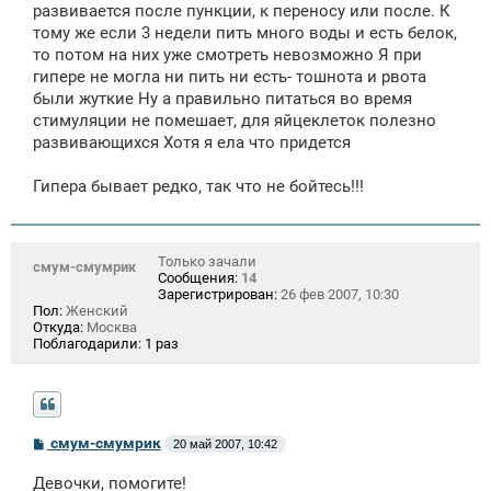
развивается после пункции, к переносу или после. К
тому же если 3 недели пить много воды и есть белок,
то потом на них уже смотреть невозможно Я при
гипере не могла ни пить ни есть- тошнота и рвота
были жуткие Ну а правильно питаться во время
стимуляции не помешает, для яйцеклеток полезно
развивающихся Хотя я ела что придется
Гипера бывает редко, так что не бойтесь!!!
Только зачали
смум-смумрик
Сообщения:
14
Зарегистрирован:
26 фев 2007, 10:30
Пол:
Женский
Откуда:
Москва
Поблагодарили:
1 раз
С
смум-смумрик
20 май 2007, 10:42
о
о
Девочки, помогите!
б