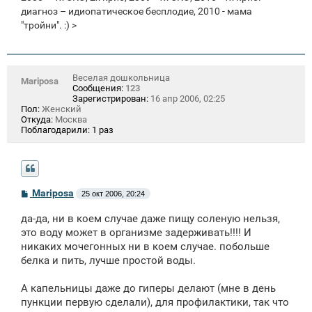
диагноз – идиопатическое бесплодие, 2010 - мама
"тройни". :) >
Веселая дошкольница
Mariposa
Сообщения:
123
Зарегистрирован:
16 апр 2006, 02:25
Пол:
Женский
Откуда:
Москва
Поблагодарили:
1 раз
С
Mariposa
25 окт 2006, 20:24
о
о
да-да, ни в коем случае даже пищу соленую нельзя,
б
щ
это воду может в организме задерживать!!!! И
е
никаких мочегонных ни в коем случае. побольше
н
белка и пить, лучше простой воды.
и
е
А капельницы даже до гиперы делают (мне в день
пункции первую сделали), для профилактики, так что