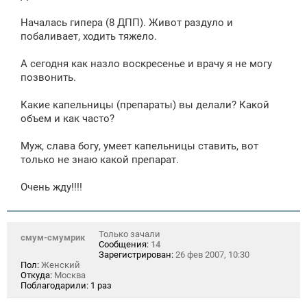
щ
е
Началась гипера (8 ДПП). Живот раздуло и
н
побаливает, ходить тяжело.
и
е
А сегодня как назло воскресенье и врачу я не могу
позвонить.
Какие капельницы (препараты) вы делали? Какой
объем и как часто?
Муж, слава богу, умеет капельницы ставить, вот
только не знаю какой препарат.
Очень жду!!!!
Только зачали
смум-смумрик
Сообщения:
14
Зарегистрирован:
26 фев 2007, 10:30
Пол:
Женский
Откуда:
Москва
Поблагодарили:
1 раз