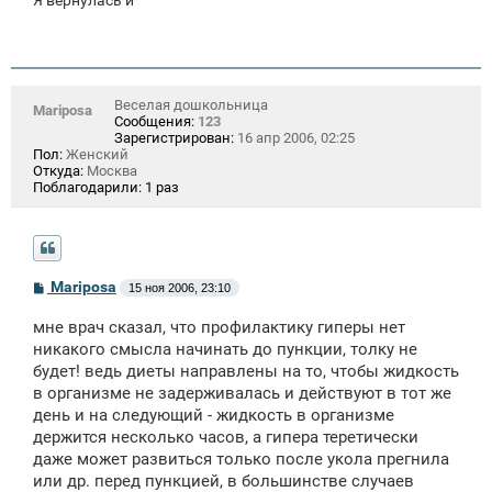
Веселая дошкольница
Mariposa
Сообщения:
123
Зарегистрирован:
16 апр 2006, 02:25
Пол:
Женский
Откуда:
Москва
Поблагодарили:
1 раз
С
Mariposa
15 ноя 2006, 23:10
о
о
мне врач сказал, что профилактику гиперы нет
б
щ
никакого смысла начинать до пункции, толку не
е
будет! ведь диеты направлены на то, чтобы жидкость
н
в организме не задерживалась и действуют в тот же
и
е
день и на следующий - жидкость в организме
держится несколько часов, а гипера теретически
даже может развиться только после укола прегнила
или др. перед пункцией, в большинстве случаев