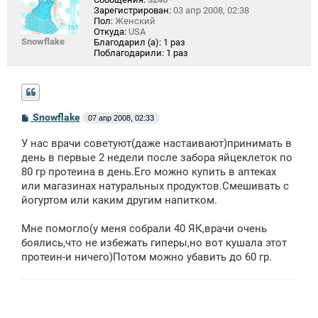
Зарегистрирован:
03 апр 2008, 02:38
Пол:
Женский
Откуда:
USA
Snowflake
Благодарил (а):
1 раз
Поблагодарили:
1 раз
С
Snowflake
07 апр 2008, 02:33
о
о
У нас врачи советуют(даже настаивают)принимать в
б
щ
день в первые 2 недели после забора яйцеклеток по
е
80 гр протеина в день.Его можно купить в аптеках
н
или магазинах натуральных продуктов.Смешивать с
и
е
йогуртом или каким другим напитком.
Мне помогло(у меня собрали 40 ЯК,врачи очень
боялись,что не избежать гиперы,но вот кушала этот
протеин-и ничего)Потом можно убавить до 60 гр.