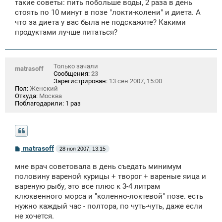
щ
такие советы: пить побольше воды, 2 раза в день
е
стоять по 10 минут в позе "локти-колени" и диета. А
н
что за диета у вас была не подскажите? Какими
и
е
продуктами лучше питаться?
Только зачали
matrasoff
Сообщения:
23
Зарегистрирован:
13 сен 2007, 15:00
Пол:
Женский
Откуда:
Москва
Поблагодарили:
1 раз
С
matrasoff
28 ноя 2007, 13:15
о
о
мне врач советовала в день съедать минимум
б
щ
половину вареной курицы + творог + вареные яица и
е
вареную рыбу, это все плюс к 3-4 литрам
н
клюквенного морса и "коленно-локтевой" позе. есть
и
е
нужно каждый час - полтора, по чуть-чуть, даже если
не хочется.