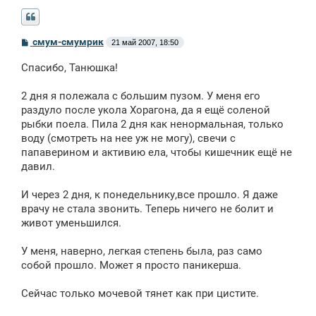
С
смум-смумрик
21 май 2007, 18:50
о
о
Спасибо, Танюшка!
б
щ
е
2 дня я полежала с большим пузом. У меня его
н
раздуло после укола Хорагона, да я ещё соленой
и
е
рыбки поела. Пила 2 дня как ненормальная, только
воду (смотреть на нее уж не могу), свечи с
папаверином и активию ела, чтобы кишечник ещё не
давил.
И через 2 дня, к понедельнику,все прошло. Я даже
врачу не стала звонить. Теперь ничего не болит и
живот уменьшился.
У меня, наверно, легкая степень была, раз само
собой прошло. Может я просто паникерша.
Сейчас только мочевой тянет как при цистите.