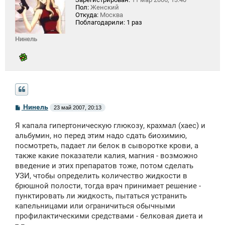
Пол:
Женский
Откуда:
Москва
Поблагодарили:
1 раз
Нинель
С
Нинель
23 май 2007, 20:13
о
о
Я капала гипертоническую глюкозу, крахмал (хаес) и
б
щ
альбумин, но перед этим надо сдать биохимию,
е
посмотреть, падает ли белок в сыворотке крови, а
н
также какие показатели калия, магния - возможно
и
е
введение и этих препаратов тоже, потом сделать
УЗИ, чтобы определить количество жидкости в
брюшной полости, тогда врач принимает решение -
пунктировать ли жидкость, пытаться устранить
капельницами или ограничиться обычными
профилактическими средствами - белковая диета и