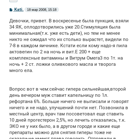
С
Kati.
18 мар 2008, 15:18
о
о
Девочки, привет. В воскресенье была пункция, взяли
б
щ
34 ЯК, оплодотворились уже 20.Стимуляция была
е
минимальная(т.к. уже есть дети), но тем не менее
н
никто не ожидал что их столько вырастет, видели по
и
е
7-8 в каждом яичнике. Кстати если кому надо-я пила
актовегин по 2 на ночь и вит.Е 200 + еще
комплексные витамины и Витрум Омега3 по 1т. на
ночь + 2 ст. ложки оливкового масла и творога
много ела.
Вопрос вот в чем:сейчас гипера сильнейшая,второй
день вечером муж ставит капельницу по 1л.
рефортана 6%. Больше ничего не выписали и говорят
ничего и не надо, улучшений почти нет. Позвонила в
местный центр, врач там посоветовал еще ставить
10 дней прогестерон 2,5%, но лечить отказались, т.к.
ЭКО не у них было, а в другом городе и какие еще
препараты можно для снятия гиперы тоже не
сказали-не имеют права говорить. Отправили в