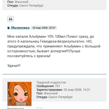
Пол:
Женский
Откуда:
Санкт-Петербург
С
Малиновка
18 мар 2008, 20:57
о
о
Мне капали Альбумин 10% 100мл.Помог сразу, до
б
щ
этого 6 капельниц Гемодеза-безрезультатно. НО,
е
предупреждали, что применяют Альбумин с большой
н
осторожностью, бывает аллергия!!!Лучше
и
е
посоветуйтесь с врачом!
Удачи!!!
Трудный подросток
Сообщения:
721
Зарегистрирован:
02 мар 2008, 16:31
Пол:
Женский
Откуда:
Санкт-Петербург
Конопушка