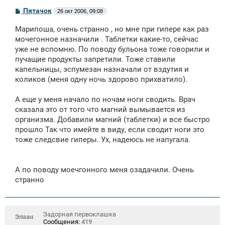
С
Пятачок
26 окт 2006, 09:08
о
о
Марипоша, очень странно , но мне при гипере как раз
б
щ
мочегонное назначили . Таблетки какие-то, сейчас
е
уже не вспомню. По поводу бульона тоже говорили и
н
пучащие продукты запретили. Тоже ставили
и
е
капельницы, эспумезан назначали от вздутия и
коликов (меня одну ночь здорово прихватило).
А еще у меня начало по ночам ноги сводить. Врач
сказала это от того что магний вымывается из
организма. Добавили магний (таблетки) и все быстро
прошло Так что имейте в виду, если сводит ноги это
тоже следсвие гиперы. Ух, надеюсь не напугала.
А по поводу моечгонного меня озадачили. Очень
странно
Задорная первоклашка
Элаан
Сообщения:
419