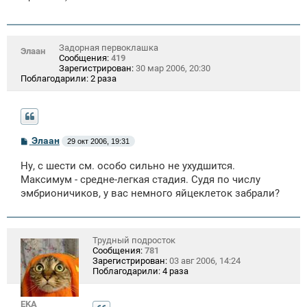
Задорная первоклашка
Элаан
Сообщения:
419
Зарегистрирован:
30 мар 2006, 20:30
Поблагодарили:
2 раза
С
Элаан
29 окт 2006, 19:31
о
о
Ну, с шести см. особо сильно не ухудшится.
б
щ
Максимум - средне-легкая стадия. Судя по числу
е
эмбрионичиков, у вас немного яйцеклеток забрали?
н
и
е
Трудный подросток
Сообщения:
781
Зарегистрирован:
03 авг 2006, 14:24
Поблагодарили:
4 раза
EKA