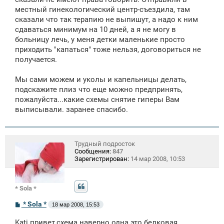
местный гинекологический центр-съездила, там
сказали что так терапию не выпишут, а надо к ним
сдаваться минимум на 10 дней, а я не могу в
больницу лечь, у меня детки маленькие просто
приходить "капаться" тоже нельзя, договориться не
получается.
Мы сами можем и уколы и капельницы делать,
подскажите плиз что еще можно предпринять,
пожалуйста...какие схемы снятие гиперы Вам
выписывали. заранее спасибо.
Трудный подросток
Сообщения:
847
Зарегистрирован:
14 мар 2008, 10:53
* Sola *
С
* Sola *
18 мар 2008, 15:53
о
о
Kati привет,схема наверно одна это белковая
б