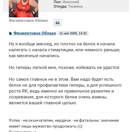
Пол:
Женский
Откуда:
Тюмень
Фюзилетовое Облако
С
Фюзилетовое Облако
11 ноя 2006, 14:32
о
о
Ну я вообще мясоед, но плотно на белок я начала
б
щ
налегать с начала стимуляции, или немного раньше,
е
как месячные начались.
н
и
е
Но гиперы легкой мне, похоже, избежать не удастся.
Но самое главное не в этом. Вам надо будет есть
белок не для профилактики гиперы, а для успешного
роста ЯК, ведь именно их правильное развитие и
созревание, для которого белки очень важны,
является вашей главной целью.
Успех - не окончателен, неудачи - не фатальны: значение
имеет лишь мужество продолжать (с)
Я вернулась и