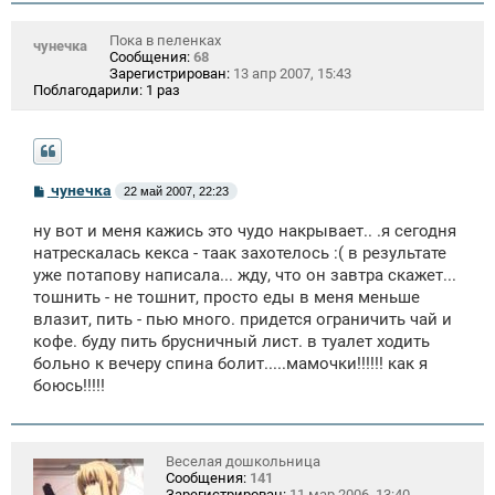
Пока в пеленках
чунечка
Сообщения:
68
Зарегистрирован:
13 апр 2007, 15:43
Поблагодарили:
1 раз
С
чунечка
22 май 2007, 22:23
о
о
ну вот и меня кажись это чудо накрывает.. .я сегодня
б
щ
натрескалась кекса - таак захотелось :( в результате
е
уже потапову написала... жду, что он завтра скажет...
н
тошнить - не тошнит, просто еды в меня меньше
и
е
влазит, пить - пью много. придется ограничить чай и
кофе. буду пить брусничный лист. в туалет ходить
больно к вечеру спина болит.....мамочки!!!!!! как я
боюсь!!!!!
Веселая дошкольница
Сообщения:
141
Зарегистрирован:
11 мар 2006, 13:40