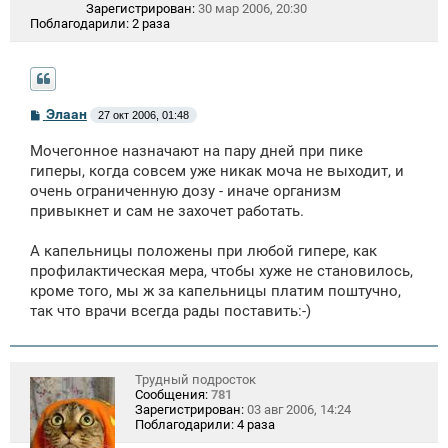
Зарегистрирован:
30 мар 2006, 20:30
Поблагодарили:
2 раза
С
Элаан
27 окт 2006, 01:48
о
о
Мочегонное назначают на пару дней при пике
б
щ
гиперы, когда совсем уже никак моча не выходит, и
е
очень ограниченную дозу - иначе организм
н
привыкнет и сам не захочет работать.
и
е
А капельницы положены при любой гипере, как
профилактическая мера, чтобы хуже не становилось,
кроме того, мы ж за капельницы платим поштучно,
так что врачи всегда рады поставить:-)
Трудный подросток
Сообщения:
781
Зарегистрирован:
03 авг 2006, 14:24
Поблагодарили:
4 раза