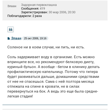
Задорная первоклашка
Элаан
Сообщения:
419
Зарегистрирован:
30 мар 2006, 20:30
Поблагодарили:
2 раза
С
Элаан
25 окт 2006, 19:16
о
о
Соленое ни в коем случае, ни пить, ни есть.
б
щ
е
Соль задерживает воду в организме. Есть можно
н
впринципе все, но рекомендуют белковую диету,
и
е
куриный бульон. А вообще - бегом в клинику делать
профилактическую капельницу. Потому что гипера
будет развиваться дальше, домашними средствами
от нее не спасешься. Сама с ней полтора месяца
отлежала на спине в кровати, не в силах
перевернуться на бок. А ведь это еще была средне-
легкая стадия!