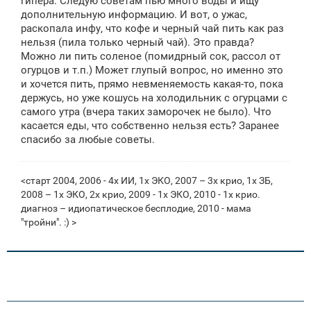
гипера. Следую советам пью много воды и ищу
н
дополнительную информацию. И вот, о ужас,
и
е
раскопала инфу, что кофе и черный чай пить как раз
нельзя (пила только черный чай). Это правда?
Можно ли пить соленое (помидрный сок, рассол от
огурцов и т.п.) Может глупый вопрос, но именно это
и хочется пить, прямо невменяемость какая-то, пока
держусь, но уже кошусь на холодильник с огурцами с
самого утра (вчера таких заморочек не было). Что
касается еды, что собственно нельзя есть? Заранее
спасибо за любые советы.
<старт 2004, 2006 - 4х ИИ, 1х ЭКО, 2007 – 3х крио, 1х ЗБ,
2008 – 1х ЭКО, 2х крио, 2009 - 1x ЭКО, 2010 - 1х крио.
диагноз – идиопатическое бесплодие, 2010 - мама
"тройни". :) >