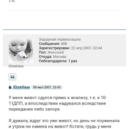
т.п.
Задорная первоклашка
Сообщения:
408
Зарегистрирован:
22 апр 2007, 02:44
Пол:
Женский
Откуда:
Москва
Поблагодарили:
1 раз
ЮляНем
С
ЮляНем
09 июл 2007, 15:43
о
о
У меня живот сдулся прямо к анализу, т.е. к 10-
б
щ
11ДПП, а впоследствии надувался вследствие
е
переедания либо запора
н
и
е
Я думала, вдруг это уже живот, но день не поужинала
и утром ни намека на живот! Кстати, грудь у меня