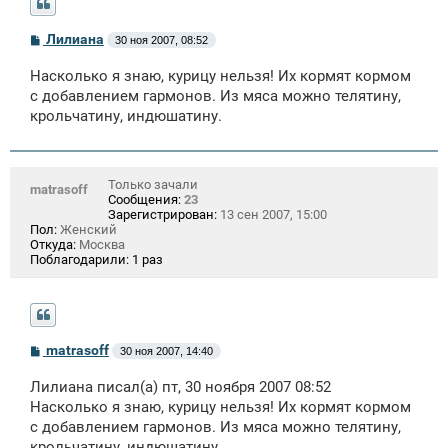
С
Лилиана
30 ноя 2007, 08:52
о
о
Насколько я знаю, курицу нельзя! Их кормят кормом
б
щ
с добавлением гармонов. Из мяса можно телятину,
е
крольчатину, индюшатину.
н
и
е
Только зачали
matrasoff
Сообщения:
23
Зарегистрирован:
13 сен 2007, 15:00
Пол:
Женский
Откуда:
Москва
Поблагодарили:
1 раз
С
matrasoff
30 ноя 2007, 14:40
о
о
Лилиана писал(а) пт, 30 ноября 2007 08:52
б
щ
Насколько я знаю, курицу нельзя! Их кормят кормом
е
с добавлением гармонов. Из мяса можно телятину,
н
крольчатину, индюшатину.
и