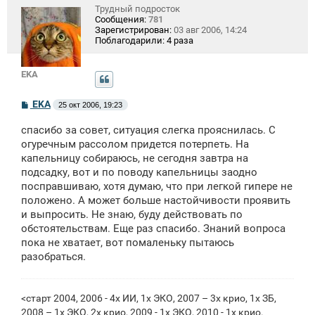
Трудный подросток
Сообщения:
781
Зарегистрирован:
03 авг 2006, 14:24
Поблагодарили:
4 раза
EKA
С
EKA
25 окт 2006, 19:23
о
о
спасибо за совет, ситуация слегка прояснилась. С
б
щ
огуречным рассолом придется потерпеть. На
е
капельницу собираюсь, не сегодня завтра на
н
подсадку, вот и по поводу капельницы заодно
и
е
посправшиваю, хотя думаю, что при легкой гипере не
положено. А может больше настойчивости проявить
и выпросить. Не знаю, буду действовать по
обстоятельствам. Еще раз спасибо. Знаний вопроса
пока не хватает, вот помаленьку пытаюсь
разобраться.
<старт 2004, 2006 - 4х ИИ, 1х ЭКО, 2007 – 3х крио, 1х ЗБ,
2008 – 1х ЭКО, 2х крио, 2009 - 1x ЭКО, 2010 - 1х крио.