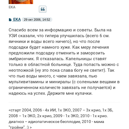
EKA
С
EKA
29 окт 2006, 14:52
о
о
Спасибо всем за информацию и советы. Была на
б
щ
УЗИ сказали, что гипера улучшилась (всего 6 см.
е
яичники и воды всего ничего), но что после
н
подсадки будет намного хуже. Как меру лечения
и
е
предложили подсадку отменить и заморозить
эмбриончик. Я отказалась. Капельницы ставят
только в областной больнице. Туда попасть можно с
неотложкой (ну это пока слава богу не светит). Так
что пью воды много, с чаем завязала, пью
мультивитамины и миниралы (с солеными вещами в
ограниченном количесте завязать не получается) и
надеюсь на успех. Держите мне кулачки.
<старт 2004, 2006 - 4х ИИ, 1х ЭКО, 2007 – 3х крио, 1х ЗБ,
2008 – 1х ЭКО, 2х крио, 2009 - 1x ЭКО, 2010 - 1х крио.
диагноз – идиопатическое бесплодие, 2010 - мама
"тройни". :) >