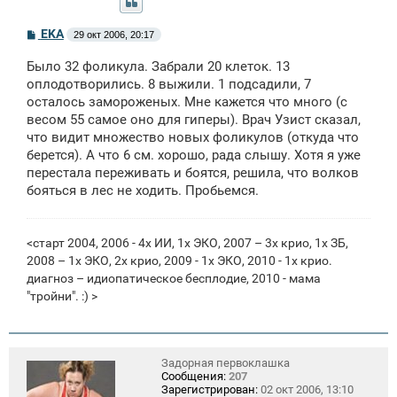
С
EKA
29 окт 2006, 20:17
о
о
Было 32 фоликула. Забрали 20 клеток. 13
б
щ
оплодотворились. 8 выжили. 1 подсадили, 7
е
осталось замороженых. Мне кажется что много (с
н
весом 55 самое оно для гиперы). Врач Узист сказал,
и
е
что видит множество новых фоликулов (откуда что
берется). А что 6 см. хорошо, рада слышу. Хотя я уже
перестала переживать и боятся, решила, что волков
бояться в лес не ходить. Пробьемся.
<старт 2004, 2006 - 4х ИИ, 1х ЭКО, 2007 – 3х крио, 1х ЗБ,
2008 – 1х ЭКО, 2х крио, 2009 - 1x ЭКО, 2010 - 1х крио.
диагноз – идиопатическое бесплодие, 2010 - мама
"тройни". :) >
Задорная первоклашка
Сообщения:
207
Зарегистрирован:
02 окт 2006, 13:10