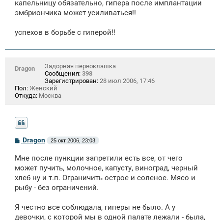
капельницу обязательно, гипера после имплантации
эмбриончика может усиливаться!!
успехов в борьбе с гиперой!!
Задорная первоклашка
Dragon
Сообщения:
398
Зарегистрирован:
28 июл 2006, 17:46
Пол:
Женский
Откуда:
Москва
С
Dragon
25 окт 2006, 23:03
о
о
Мне после пункции запретили есть все, от чего
б
щ
может пучить, молочное, капусту, виноград, черный
е
хлеб ну и т.п. Ограничить острое и соленое. Мясо и
н
рыбу - без ограничений.
и
е
Я честно все соблюдала, гиперы не было. А у
девочки, с которой мы в одной палате лежали - была,