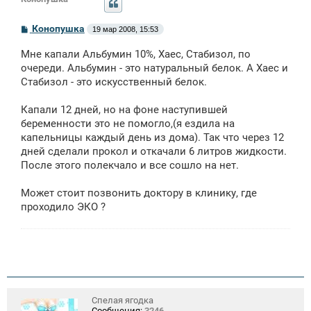
С
Конопушка
19 мар 2008, 15:53
о
о
Мне капали Альбумин 10%, Хаес, Стабизол, по
б
щ
очереди. Альбумин - это натуральный белок. А Хаес и
е
Стабизол - это искусственный белок.
н
и
е
Капали 12 дней, но на фоне наступившей
беременности это не помогло,(я ездила на
капельницы каждый день из дома). Так что через 12
дней сделали прокол и откачали 6 литров жидкости.
После этого полекчало и все сошло на нет.
Может стоит позвонить доктору в клинику, где
проходило ЭКО ?
Спелая ягодка
Сообщения:
3246