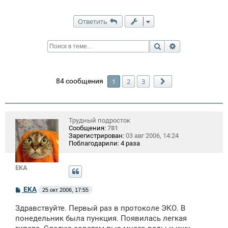
Ответить
Поиск
Расширенный п
84 сообщения
1
2
3
След.
Трудный подросток
Сообщения:
781
Зарегистрирован:
03 авг 2006, 14:24
Поблагодарили:
4 раза
EKA
С
EKA
25 окт 2006, 17:55
о
о
Здравствуйте. Первый раз в протоколе ЭКО. В
б
щ
понедельник была пункция. Появилась легкая
е