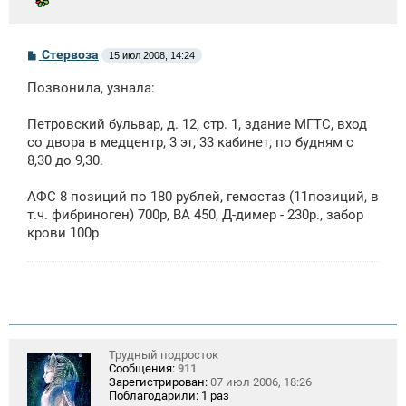
С
Стервоза
15 июл 2008, 14:24
о
о
Позвонила, узнала:
б
щ
е
Петровский бульвар, д. 12, стр. 1, здание МГТС, вход
н
со двора в медцентр, 3 эт, 33 кабинет, по будням с
и
е
8,30 до 9,30.
АФС 8 позиций по 180 рублей, гемостаз (11позиций, в
т.ч. фибриноген) 700р, ВА 450, Д-димер - 230р., забор
крови 100р
Трудный подросток
Сообщения:
911
Зарегистрирован:
07 июл 2006, 18:26
Поблагодарили:
1 раз