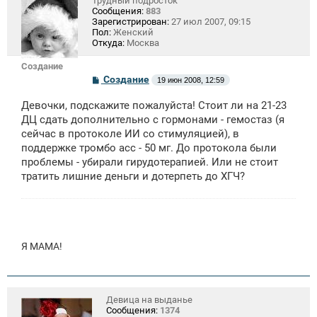
Трудный подросток
Сообщения:
883
Зарегистрирован:
27 июл 2007, 09:15
Пол:
Женский
Откуда:
Москва
Создание
С
Создание
19 июн 2008, 12:59
о
о
Девочки, подскажите пожалуйста! Стоит ли на 21-23
б
щ
ДЦ сдать дополнительно с гормонами - гемостаз (я
е
сейчас в протоколе ИИ со стимуляцией), в
н
поддержке тромбо асс - 50 мг. До протокола были
и
е
проблемы - убирали гирудотерапией. Или не стоит
тратить лишние деньги и дотерпеть до ХГЧ?
Я МАМА!
Девица на выданье
Сообщения:
1374