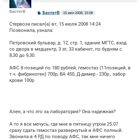
БастетВ
С
БастетВ
15 июл 2008, 15:08
о
о
Стервоза писал(а) вт, 15 июля 2008 14:24
б
щ
Позвонила, узнала:
е
н
Петровский бульвар, д. 12, стр. 1, здание МГТС, вход
и
е
со двора в медцентр, 3 эт, 33 кабинет, по будням с
8,30 до 9,30.
АФС 8 позиций по 180 рублей, гемостаз (11позиций, в
т.ч. фибриноген) 700р, ВА 450, Д-димер - 230р., забор
крови 100р
Ален, а что это за лаборатория? Она надежная?
А то я все мечусь, где мне в пятницу утром 25.07
сразу сдать гемостаз развернутый и АФС полный.
Звонила в 4 РД по поводу АФС, так мне ничего