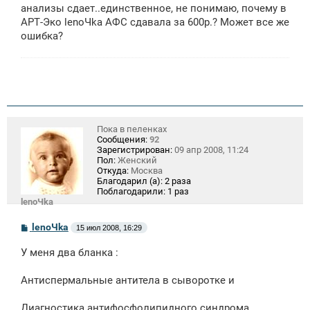
е
анализы сдает..единственное, не понимаю, почему в
н
АРТ-Эко lenoЧka АФС сдавала за 600р.? Может все же
и
е
ошибка?
Пока в пеленках
Сообщения:
92
Зарегистрирован:
09 апр 2008, 11:24
Пол:
Женский
Откуда:
Москва
Благодарил (а):
2 раза
Поблагодарили:
1 раз
lenoЧka
С
lenoЧka
15 июл 2008, 16:29
о
о
У меня два бланка :
б
щ
е
Антиспермальные антитела в сыворотке и
н
и
е
Диагностика антифосфолипидного синдрома.