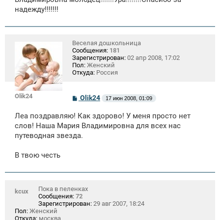
е
надежду!!!!!!!
н
и
е
Веселая дошкольница
Сообщения:
181
Зарегистрирован:
02 апр 2008, 17:02
Пол:
Женский
Откуда:
Россия
Olik24
С
Olik24
17 июн 2008, 01:09
о
о
Леа поздравляю! Как здорово! У меня просто нет
б
щ
слов! Наша Мария Владимировна для всех нас
е
путеводная звезда.
н
и
е
В твою честь
Пока в пеленках
kcux
Сообщения:
72
Зарегистрирован:
29 авг 2007, 18:24
Пол:
Женский
Откуда:
москва