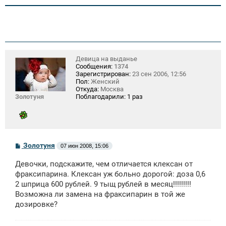
и
е
Девица на выданье
Сообщения:
1374
Зарегистрирован:
23 сен 2006, 12:56
Пол:
Женский
Откуда:
Москва
Золотуня
Поблагодарили:
1 раз
С
Золотуня
07 июн 2008, 15:06
о
о
Девочки, подскажите, чем отличается клексан от
б
щ
фраксипарина. Клексан уж больно дорогой: доза 0,6
е
2 шприца 600 рублей. 9 тыщ рублей в месяц!!!!!!!!!
н
Возможна ли замена на фраксипарин в той же
и
е
дозировке?