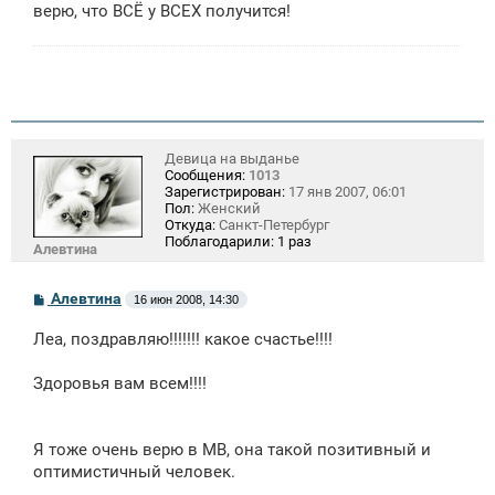
верю, что ВСЁ у ВСЕХ получится!
Девица на выданье
Сообщения:
1013
Зарегистрирован:
17 янв 2007, 06:01
Пол:
Женский
Откуда:
Санкт-Петербург
Поблагодарили:
1 раз
Алевтина
С
Алевтина
16 июн 2008, 14:30
о
о
Леа, поздравляю!!!!!!! какое счастье!!!!
б
щ
е
Здоровья вам всем!!!!
н
и
е
Я тоже очень верю в МВ, она такой позитивный и
оптимистичный человек.