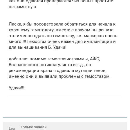
как они сдаются проверяются? из вены? простите
и
е
неграмотную
Ласка, я бы посоветовала обратиться для начала к
хорошему гематологу, вместе с врачом вы решите
что именно сдать по гемостазу, т.к. маркеров очень
много!!!! Гемостаз очень важен для имплантации и
для вынашивания Б. Удачи!
добавлю: помимо гемостазиограммы, АФС,
Волчаночного антикоагулянта и т.д., по
рекомендации врача я сдавала мутации генов,
именно они и выявили проблемы с гемостазом.
Удачи!!!!
Только зачали
Lea