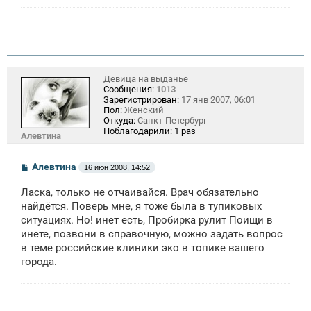
Девица на выданье
Сообщения:
1013
Зарегистрирован:
17 янв 2007, 06:01
Пол:
Женский
Откуда:
Санкт-Петербург
Поблагодарили:
1 раз
Алевтина
С
Алевтина
16 июн 2008, 14:52
о
о
Ласка, только не отчаивайся. Врач обязательно
б
щ
найдётся. Поверь мне, я тоже была в тупиковых
е
ситуациях. Но! инет есть, Пробирка рулит Поищи в
н
инете, позвони в справочную, можно задать вопрос
и
е
в теме российские клиники эко в топике вашего
города.