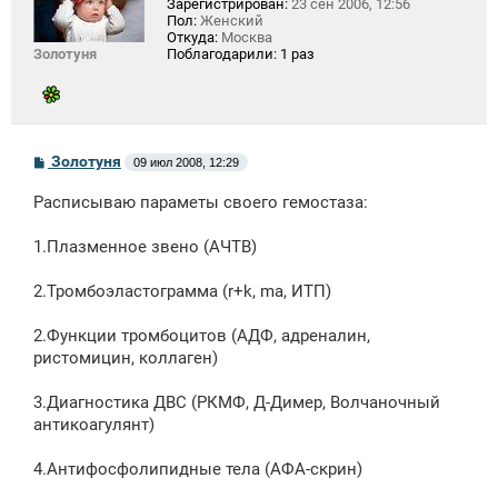
Зарегистрирован:
23 сен 2006, 12:56
Пол:
Женский
Откуда:
Москва
Золотуня
Поблагодарили:
1 раз
С
Золотуня
09 июл 2008, 12:29
о
о
Расписываю параметы своего гемостаза:
б
щ
е
1.Плазменное звено (АЧТВ)
н
и
е
2.Тромбоэластограмма (r+k, ma, ИТП)
2.Функции тромбоцитов (АДФ, адреналин,
ристомицин, коллаген)
3.Диагностика ДВС (РКМФ, Д-Димер, Волчаночный
антикоагулянт)
4.Антифосфолипидные тела (АФА-скрин)