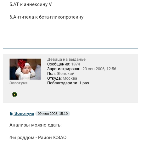
5.АТ к аннексину V
6.Антитела к бета-гликопротеину
Девица на выданье
Сообщения:
1374
Зарегистрирован:
23 сен 2006, 12:56
Пол:
Женский
Откуда:
Москва
Золотуня
Поблагодарили:
1 раз
С
Золотуня
09 июл 2008, 15:10
о
о
Анализы можно сдать:
б
щ
е
4-й роддом - Район ЮЗАО
н