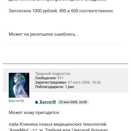
Заплатила 1000 рублей, 400 и 600 соответственно.
Может на ресепшене ошиблись...
Трудный подросток
Сообщения:
911
Зарегистрирован:
07 июл 2006, 18:26
Поблагодарили:
1 раз
БастетВ
С
БастетВ
23 июл 2008, 16:00
о
о
Может кому пригодится.
б
щ
е
лаба Клиника новых медицинских технологий
н
'АрхиМед' - ст. м. Трубная или Цветной бульвар,
и