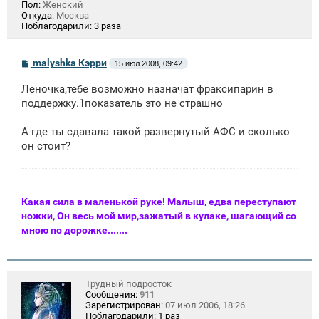
Пол:
Женский
Откуда:
Москва
Поблагодарили:
3 раза
С
malyshka Кэрри
15 июл 2008, 09:42
о
о
Леночка,тебе возможно назначат фраксипарин в
б
щ
поддержку.1показатель это не страшно
е
н
А где ты сдавала такой развернутый АФС и сколько
и
е
он стоит?
Какая сила в маленькой руке! Малыш, едва переступают
ножки, Он весь мой мир,зажатый в кулаке, шагающий со
мною по дорожке.......
Трудный подросток
Сообщения:
911
Зарегистрирован:
07 июл 2006, 18:26
Поблагодарили:
1 раз