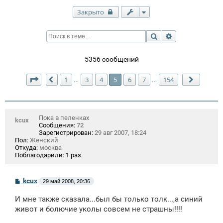
Закрыто
Поиск
Расширенный п
5356 сообщений
Страница
5
из
154
1
3
4
5
6
7
154
…
…
Пред.
След.
Пока в пеленках
kcux
Сообщения:
72
Зарегистрирован:
29 авг 2007, 18:24
Пол:
Женский
Откуда:
москва
Поблагодарили:
1 раз
С
kcux
29 май 2008, 20:36
о
о
И мне также сказала...был бы только толк...,а синий
б
щ
живот и болючие уколы совсем не страшны!!!!
е
н