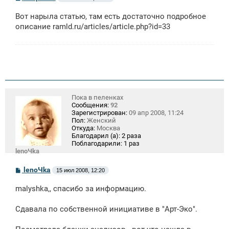
о
о
Вот нарыла статью, там есть достаточно подробное
б
щ
описание
ramld.ru/articles/article.php
?id=33
е
н
и
е
Пока в пеленках
Сообщения:
92
Зарегистрирован:
09 апр 2008, 11:24
Пол:
Женский
Откуда:
Москва
Благодарил (а):
2 раза
Поблагодарили:
1 раз
lenoЧka
С
lenoЧka
15 июл 2008, 12:20
о
о
malyshka,, спасибо за информацию.
б
щ
е
Сдавала по собственной инициативе в "Арт-Эко".
н
и
е