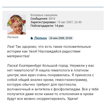
Впервые замужем
Сообщения:
2810
Зарегистрирован:
19 авг 2007, 22:40
Поблагодарили:
14 раз
Люлька
С
Люлька
16 июн 2008, 20:58
о
о
Леа! Так здорово, что есть такие положительные
б
щ
истории как твоя! Наслаждайся радостями
е
материнства!
н
и
е
Ласка! Екатеринбург большой город. Неужели у вас
нет гематолога? Я нашла гематолога в платном
центре, мне врач очень понравилась. Я принесла с
собой общий анализ крови, гемостазиограмму,
которую обычно требуют для протокола,
волчаночный и антитела к фосфолипидам. Все у тебя
получится даже если какие-то отклонения в крови
будут все можно скорректировать. Удачи!