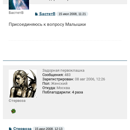
БастетВ
С
БастетВ
15 июл 2008, 11:21
о
о
Присоединяюсь к вопросу Малышки
б
щ
е
н
и
е
Задорная первоклашка
Сообщения:
483
Зарегистрирован:
08 авг 2006, 12:26
Пол:
Женский
Откуда:
Москва
Поблагодарили:
4 раза
Стервоза
С
Стервоза
15 июл 2008, 12:13