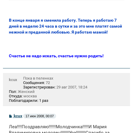
В конце января я сменила работу. Теперь я работаю 7
дней в неделю 24 часа в сутки и за это мне платят самой
нежной и преданной любовью. Я работаю мамой!
Счастье не надо искать, счастье нужно родить!
Пока в пеленках
kcux
Сообщения:
72
Зарегистрирован:
29 авг 2007, 18:24
Пол:
Женский
Откуда:
москва
Поблагодарили:
1 раз
С
kcux
17 июн 2008, 00:07
о
о
Леа!!!!Поздравляю!!!!!!Молодчинка!!!!!И Мария
б
щ
Владимировна молодец!!!!!!!Ура!!!!!!!!Спасибо за