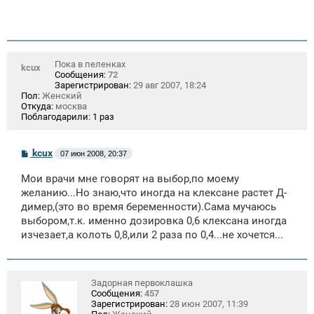
Пока в пеленках
kcux
Сообщения:
72
Зарегистрирован:
29 авг 2007, 18:24
Пол:
Женский
Откуда:
москва
Поблагодарили:
1 раз
С
kcux
07 июн 2008, 20:37
о
о
Мои врачи мне говорят на выбор,по моему
б
щ
желанию...Но знаю,что иногда на клексане растет Д-
е
димер,(это во время беременности).Сама мучаюсь
н
выбором,т.к. именно дозировка 0,6 клексана иногда
и
е
изчезает,а колоть 0,8,или 2 раза по 0,4...не хочется...
Задорная первоклашка
Сообщения:
457
Зарегистрирован:
28 июн 2007, 11:39