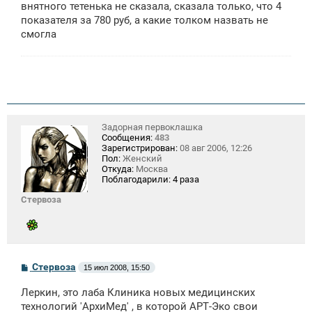
внятного тетенька не сказала, сказала только, что 4
показателя за 780 руб, а какие толком назвать не
смогла
Задорная первоклашка
Сообщения:
483
Зарегистрирован:
08 авг 2006, 12:26
Пол:
Женский
Откуда:
Москва
Поблагодарили:
4 раза
Стервоза
С
Стервоза
15 июл 2008, 15:50
о
о
Леркин, это лаба Клиника новых медицинских
б
щ
технологий 'АрхиМед' , в которой АРТ-Эко свои