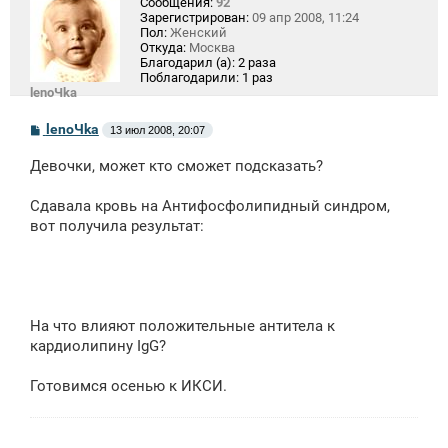
Сообщения:
92
Зарегистрирован:
09 апр 2008, 11:24
Пол:
Женский
Откуда:
Москва
Благодарил (а):
2 раза
Поблагодарили:
1 раз
lenoЧka
С
lenoЧka
13 июл 2008, 20:07
о
о
Девочки, может кто сможет подсказать?
б
щ
е
Сдавала кровь на Антифосфолипидный синдром,
н
вот получила результат:
и
е
На что влияют положительные антитела к
кардиолипину IgG?
Готовимся осенью к ИКСИ.