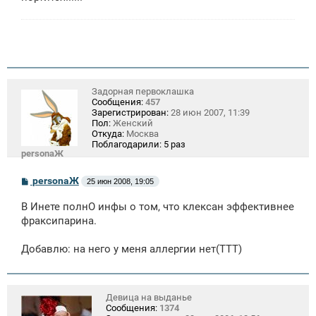
Задорная первоклашка
Сообщения:
457
Зарегистрирован:
28 июн 2007, 11:39
Пол:
Женский
Откуда:
Москва
Поблагодарили:
5 раз
personaЖ
С
personaЖ
25 июн 2008, 19:05
о
о
В Инете полнО инфы о том, что клексан эффективнее
б
щ
фраксипарина.
е
н
Добавлю: на него у меня аллергии нет(ТТТ)
и
е
Девица на выданье
Сообщения:
1374