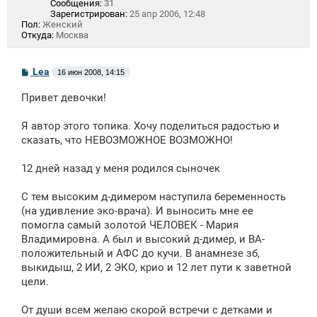
Сообщения:
31
Зарегистрирован:
25 апр 2006, 12:48
Пол:
Женский
Откуда:
Москва
С
Lea
16 июн 2008, 14:15
о
о
Привет девочки!
б
щ
е
Я автор этого топика. Хочу поделиться радостью и
н
сказать, что НЕВОЗМОЖНОЕ ВОЗМОЖНО!
и
е
12 дней назад у меня родился сыночек
С тем высоким д-димером наступила беременность
(на удивление эко-врача). И выносить мне ее
помогла самый золотой ЧЕЛОВЕК - Мария
Владимировна. А был и высокий д-димер, и ВА-
положительный и АФС до кучи. В анамнезе зб,
выкидыш, 2 ИИ, 2 ЭКО, крио и 12 лет пути к заветной
цели.
От души всем желаю скорой встречи с детками и