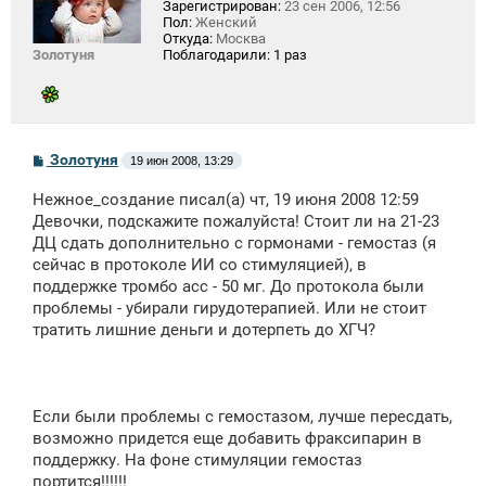
Зарегистрирован:
23 сен 2006, 12:56
Пол:
Женский
Откуда:
Москва
Золотуня
Поблагодарили:
1 раз
С
Золотуня
19 июн 2008, 13:29
о
о
Нежное_создание писал(а) чт, 19 июня 2008 12:59
б
щ
Девочки, подскажите пожалуйста! Стоит ли на 21-23
е
ДЦ сдать дополнительно с гормонами - гемостаз (я
н
сейчас в протоколе ИИ со стимуляцией), в
и
е
поддержке тромбо асс - 50 мг. До протокола были
проблемы - убирали гирудотерапией. Или не стоит
тратить лишние деньги и дотерпеть до ХГЧ?
Если были проблемы с гемостазом, лучше пересдать,
возможно придется еще добавить фраксипарин в
поддержку. На фоне стимуляции гемостаз
портится!!!!!!