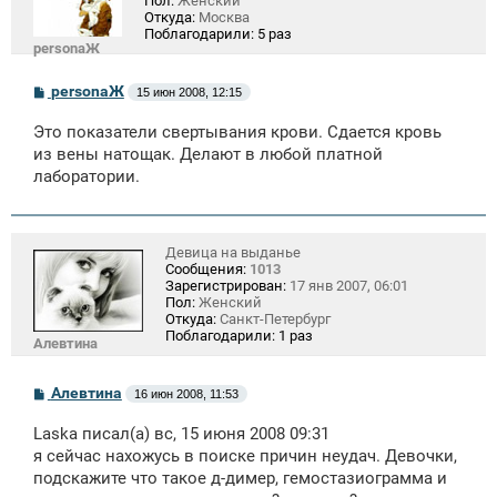
Пол:
Женский
Откуда:
Москва
Поблагодарили:
5 раз
personaЖ
С
personaЖ
15 июн 2008, 12:15
о
о
Это показатели свертывания крови. Сдается кровь
б
щ
из вены натощак. Делают в любой платной
е
лаборатории.
н
и
е
Девица на выданье
Сообщения:
1013
Зарегистрирован:
17 янв 2007, 06:01
Пол:
Женский
Откуда:
Санкт-Петербург
Поблагодарили:
1 раз
Алевтина
С
Алевтина
16 июн 2008, 11:53
о
о
Laska писал(а) вс, 15 июня 2008 09:31
б
щ
я сейчас нахожусь в поиске причин неудач. Девочки,
е
подскажите что такое д-димер, гемостазиограмма и
н