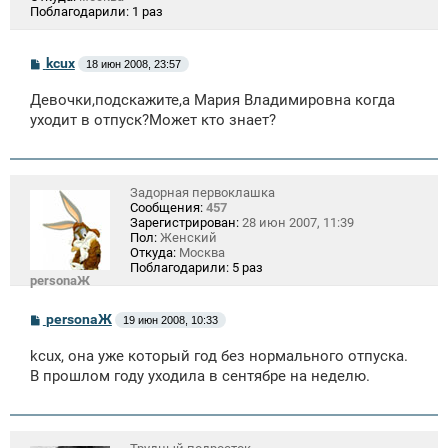
Поблагодарили:
1 раз
С
kcux
18 июн 2008, 23:57
о
о
Девочки,подскажите,а Мария Владимировна когда
б
щ
уходит в отпуск?Может кто знает?
е
н
и
е
Задорная первоклашка
Сообщения:
457
Зарегистрирован:
28 июн 2007, 11:39
Пол:
Женский
Откуда:
Москва
Поблагодарили:
5 раз
personaЖ
С
personaЖ
19 июн 2008, 10:33
о
о
kcux, она уже который год без нормального отпуска.
б
щ
В прошлом году уходила в сентябре на неделю.
е
н
и
е