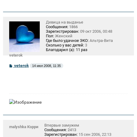
Девица на выданье
Сообщения:
1866
Зарегистрирован:
09 окт 2006, 00:48
Пол:
Женский
Где было удачное ЭКО:
Альтра-Вита
Сколько у вас детей:
3
Благодарил (а):
11 раз
veterok
С
veterok
14 июл 2008, 11:35
о
о
б
щ
е
н
и
е
Впервые замужем
malyshka Кэрри
Сообщения:
2413
Зарегистрирован:
15 сен 2006, 22:13