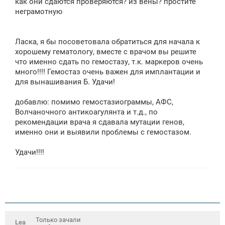
как они сдаются проверяются? из вены? простите
и
е
неграмотную
Ласка, я бы посоветовала обратиться для начала к
хорошему гематологу, вместе с врачом вы решите
что именно сдать по гемостазу, т.к. маркеров очень
много!!!! Гемостаз очень важен для имплантации и
для вынашивания Б. Удачи!
добавлю: помимо гемостазиограммы, АФС,
Волчаночного антикоагулянта и т.д., по
рекомендации врача я сдавала мутации генов,
именно они и выявили проблемы с гемостазом.
Удачи!!!!
Только зачали
Lea