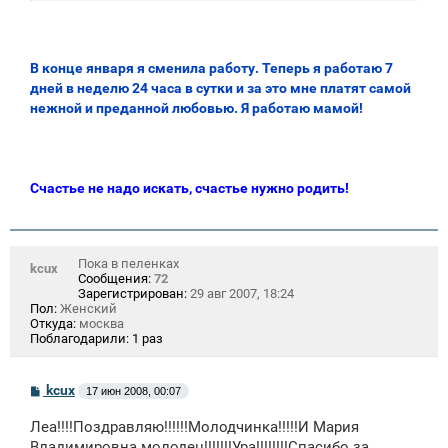
В конце января я сменила работу. Теперь я работаю 7
дней в неделю 24 часа в сутки и за это мне платят самой
нежной и преданной любовью. Я работаю мамой!
Счастье не надо искать, счастье нужно родить!
Пока в пеленках
kcux
Сообщения:
72
Зарегистрирован:
29 авг 2007, 18:24
Пол:
Женский
Откуда:
москва
Поблагодарили:
1 раз
С
kcux
17 июн 2008, 00:07
о
о
Леа!!!!Поздравляю!!!!!!Молодчинка!!!!!И Мария
б
щ
Владимировна молодец!!!!!!!Ура!!!!!!!!Спасибо за