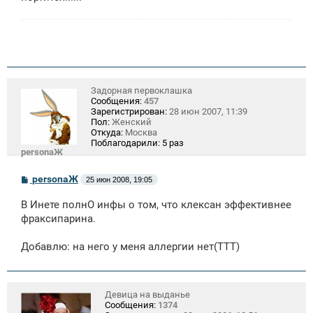
Задорная первоклашка
Сообщения:
457
Зарегистрирован:
28 июн 2007, 11:39
Пол:
Женский
Откуда:
Москва
Поблагодарили:
5 раз
personaЖ
С
personaЖ
25 июн 2008, 19:05
о
о
В Инете полнО инфы о том, что клексан эффективнее
б
щ
фраксипарина.
е
н
Добавлю: на него у меня аллергии нет(ТТТ)
и
е
Девица на выданье
Сообщения:
1374