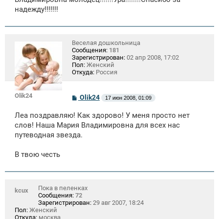
е
надежду!!!!!!!
н
и
е
Веселая дошкольница
Сообщения:
181
Зарегистрирован:
02 апр 2008, 17:02
Пол:
Женский
Откуда:
Россия
Olik24
С
Olik24
17 июн 2008, 01:09
о
о
Леа поздравляю! Как здорово! У меня просто нет
б
щ
слов! Наша Мария Владимировна для всех нас
е
путеводная звезда.
н
и
е
В твою честь
Пока в пеленках
kcux
Сообщения:
72
Зарегистрирован:
29 авг 2007, 18:24
Пол:
Женский
Откуда:
москва