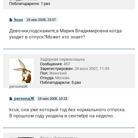
Поблагодарили:
1 раз
С
kcux
18 июн 2008, 23:57
о
о
Девочки,подскажите,а Мария Владимировна когда
б
щ
уходит в отпуск?Может кто знает?
е
н
и
е
Задорная первоклашка
Сообщения:
457
Зарегистрирован:
28 июн 2007, 11:39
Пол:
Женский
Откуда:
Москва
Поблагодарили:
5 раз
personaЖ
С
personaЖ
19 июн 2008, 10:33
о
о
kcux, она уже который год без нормального отпуска.
б
щ
В прошлом году уходила в сентябре на неделю.
е
н
и
е