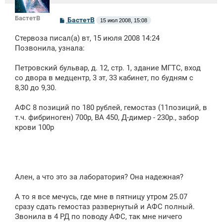
БастетВ
С
БастетВ
15 июл 2008, 15:08
о
о
Стервоза писал(а) вт, 15 июля 2008 14:24
б
щ
Позвонила, узнала:
е
н
Петровский бульвар, д. 12, стр. 1, здание МГТС, вход
и
е
со двора в медцентр, 3 эт, 33 кабинет, по будням с
8,30 до 9,30.
АФС 8 позиций по 180 рублей, гемостаз (11позиций, в
т.ч. фибриноген) 700р, ВА 450, Д-димер - 230р., забор
крови 100р
Ален, а что это за лаборатория? Она надежная?
А то я все мечусь, где мне в пятницу утром 25.07
сразу сдать гемостаз развернутый и АФС полный.
Звонила в 4 РД по поводу АФС, так мне ничего