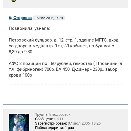
С
Стервоза
15 июл 2008, 14:24
о
о
Позвонила, узнала:
б
щ
е
Петровский бульвар, д. 12, стр. 1, здание МГТС, вход
н
со двора в медцентр, 3 эт, 33 кабинет, по будням с
и
е
8,30 до 9,30.
АФС 8 позиций по 180 рублей, гемостаз (11позиций, в
т.ч. фибриноген) 700р, ВА 450, Д-димер - 230р., забор
крови 100р
Трудный подросток
Сообщения:
911
Зарегистрирован:
07 июл 2006, 18:26
Поблагодарили:
1 раз