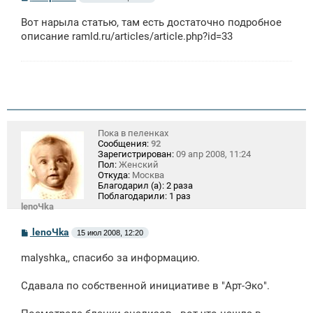
о
о
Вот нарыла статью, там есть достаточно подробное
б
щ
описание
ramld.ru/articles/article.php
?id=33
е
н
и
е
Пока в пеленках
Сообщения:
92
Зарегистрирован:
09 апр 2008, 11:24
Пол:
Женский
Откуда:
Москва
Благодарил (а):
2 раза
Поблагодарили:
1 раз
lenoЧka
С
lenoЧka
15 июл 2008, 12:20
о
о
malyshka,, спасибо за информацию.
б
щ
е
Сдавала по собственной инициативе в "Арт-Эко".
н
и
е