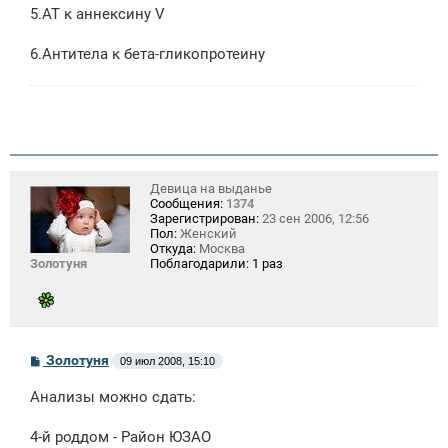
5.АТ к аннексину V
6.Антитела к бета-гликопротеину
Девица на выданье
Сообщения:
1374
Зарегистрирован:
23 сен 2006, 12:56
Пол:
Женский
Откуда:
Москва
Золотуня
Поблагодарили:
1 раз
С
Золотуня
09 июл 2008, 15:10
о
о
Анализы можно сдать:
б
щ
е
4-й роддом - Район ЮЗАО
н