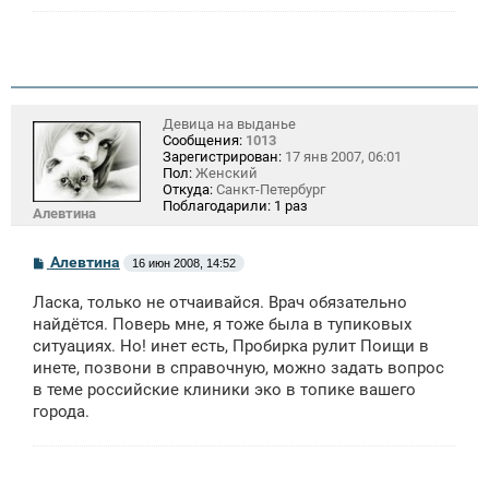
Девица на выданье
Сообщения:
1013
Зарегистрирован:
17 янв 2007, 06:01
Пол:
Женский
Откуда:
Санкт-Петербург
Поблагодарили:
1 раз
Алевтина
С
Алевтина
16 июн 2008, 14:52
о
о
Ласка, только не отчаивайся. Врач обязательно
б
щ
найдётся. Поверь мне, я тоже была в тупиковых
е
ситуациях. Но! инет есть, Пробирка рулит Поищи в
н
инете, позвони в справочную, можно задать вопрос
и
е
в теме российские клиники эко в топике вашего
города.