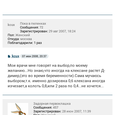
Пока в пеленках
kcux
Сообщения:
72
Зарегистрирован:
29 авг 2007, 18:24
Пол:
Женский
Откуда:
москва
Поблагодарили:
1 раз
С
kcux
07 июн 2008, 20:37
о
о
Мои врачи мне говорят на выбор,по моему
б
щ
желанию...Но знаю,что иногда на клексане растет Д-
е
димер,(это во время беременности).Сама мучаюсь
н
выбором,т.к. именно дозировка 0,6 клексана иногда
и
е
изчезает,а колоть 0,8,или 2 раза по 0,4...не хочется...
Задорная первоклашка
Сообщения:
457
Зарегистрирован:
28 июн 2007, 11:39