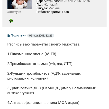
Зарегистрирован:
23 сен 2006, 12:56
Пол:
Женский
Откуда:
Москва
Золотуня
Поблагодарили:
1 раз
С
Золотуня
09 июл 2008, 12:29
о
о
Расписываю параметы своего гемостаза:
б
щ
е
1.Плазменное звено (АЧТВ)
н
и
е
2.Тромбоэластограмма (r+k, ma, ИТП)
2.Функции тромбоцитов (АДФ, адреналин,
ристомицин, коллаген)
3.Диагностика ДВС (РКМФ, Д-Димер, Волчаночный
антикоагулянт)
4.Антифосфолипидные тела (АФА-скрин)