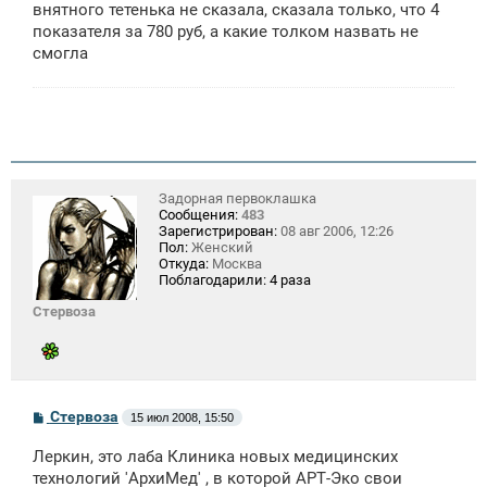
внятного тетенька не сказала, сказала только, что 4
показателя за 780 руб, а какие толком назвать не
смогла
Задорная первоклашка
Сообщения:
483
Зарегистрирован:
08 авг 2006, 12:26
Пол:
Женский
Откуда:
Москва
Поблагодарили:
4 раза
Стервоза
С
Стервоза
15 июл 2008, 15:50
о
о
Леркин, это лаба Клиника новых медицинских
б
щ
технологий 'АрхиМед' , в которой АРТ-Эко свои