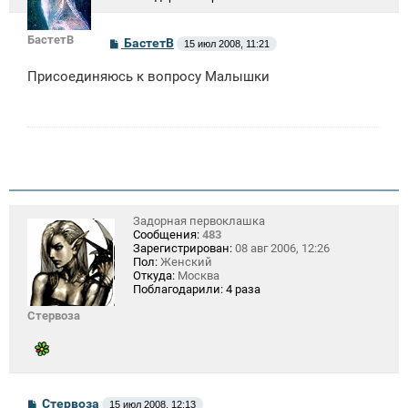
БастетВ
С
БастетВ
15 июл 2008, 11:21
о
о
Присоединяюсь к вопросу Малышки
б
щ
е
н
и
е
Задорная первоклашка
Сообщения:
483
Зарегистрирован:
08 авг 2006, 12:26
Пол:
Женский
Откуда:
Москва
Поблагодарили:
4 раза
Стервоза
С
Стервоза
15 июл 2008, 12:13