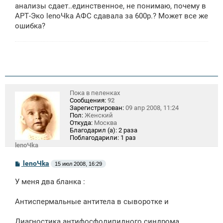
е
анализы сдает..единственное, не понимаю, почему в
н
АРТ-Эко lenoЧka АФС сдавала за 600р.? Может все же
и
е
ошибка?
Пока в пеленках
Сообщения:
92
Зарегистрирован:
09 апр 2008, 11:24
Пол:
Женский
Откуда:
Москва
Благодарил (а):
2 раза
Поблагодарили:
1 раз
lenoЧka
С
lenoЧka
15 июл 2008, 16:29
о
о
У меня два бланка :
б
щ
е
Антиспермальные антитела в сыворотке и
н
и
е
Диагностика антифосфолипидного синдрома.