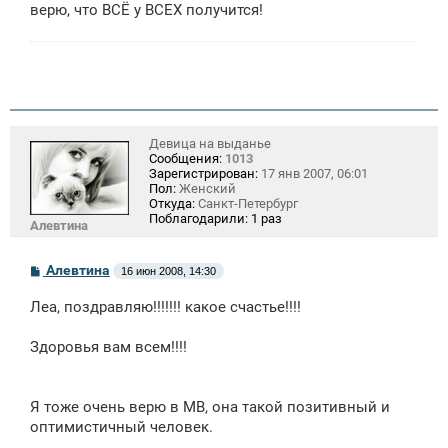
верю, что ВСЁ у ВСЕХ получится!
Девица на выданье
Сообщения:
1013
Зарегистрирован:
17 янв 2007, 06:01
Пол:
Женский
Откуда:
Санкт-Петербург
Поблагодарили:
1 раз
Алевтина
С
Алевтина
16 июн 2008, 14:30
о
о
Леа, поздравляю!!!!!!! какое счастье!!!!
б
щ
е
Здоровья вам всем!!!!
н
и
е
Я тоже очень верю в МВ, она такой позитивный и
оптимистичный человек.