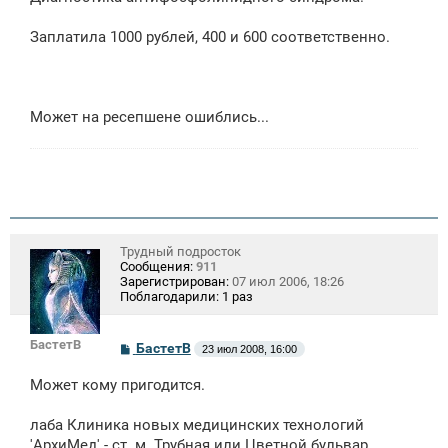
Заплатила 1000 рублей, 400 и 600 соответственно.
Может на ресепшене ошиблись...
Трудный подросток
Сообщения:
911
Зарегистрирован:
07 июл 2006, 18:26
Поблагодарили:
1 раз
БастетВ
С
БастетВ
23 июл 2008, 16:00
о
о
Может кому пригодится.
б
щ
е
лаба Клиника новых медицинских технологий
н
'АрхиМед' - ст. м. Трубная или Цветной бульвар,
и