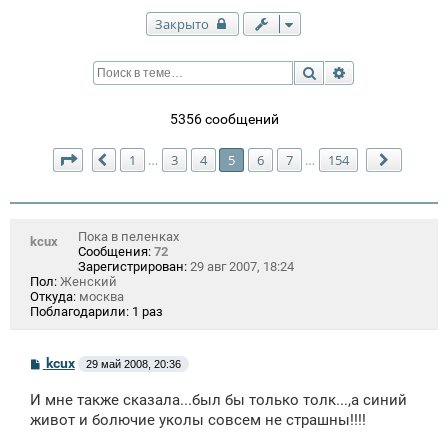
Закрыто
Поиск
Расширенный п
5356 сообщений
Страница
5
из
154
1
3
4
5
6
7
154
…
…
Пред.
След.
Пока в пеленках
kcux
Сообщения:
72
Зарегистрирован:
29 авг 2007, 18:24
Пол:
Женский
Откуда:
москва
Поблагодарили:
1 раз
С
kcux
29 май 2008, 20:36
о
о
И мне также сказала...был бы только толк...,а синий
б
щ
живот и болючие уколы совсем не страшны!!!!
е
н