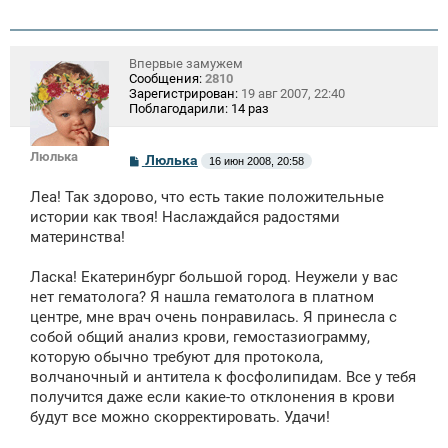
Впервые замужем
Сообщения:
2810
Зарегистрирован:
19 авг 2007, 22:40
Поблагодарили:
14 раз
Люлька
С
Люлька
16 июн 2008, 20:58
о
о
Леа! Так здорово, что есть такие положительные
б
щ
истории как твоя! Наслаждайся радостями
е
материнства!
н
и
е
Ласка! Екатеринбург большой город. Неужели у вас
нет гематолога? Я нашла гематолога в платном
центре, мне врач очень понравилась. Я принесла с
собой общий анализ крови, гемостазиограмму,
которую обычно требуют для протокола,
волчаночный и антитела к фосфолипидам. Все у тебя
получится даже если какие-то отклонения в крови
будут все можно скорректировать. Удачи!