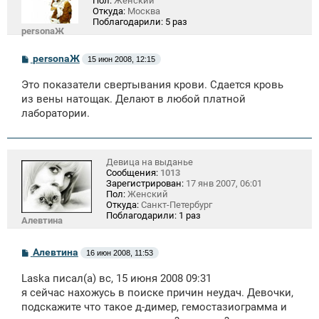
Пол:
Женский
Откуда:
Москва
Поблагодарили:
5 раз
personaЖ
С
personaЖ
15 июн 2008, 12:15
о
о
Это показатели свертывания крови. Сдается кровь
б
щ
из вены натощак. Делают в любой платной
е
лаборатории.
н
и
е
Девица на выданье
Сообщения:
1013
Зарегистрирован:
17 янв 2007, 06:01
Пол:
Женский
Откуда:
Санкт-Петербург
Поблагодарили:
1 раз
Алевтина
С
Алевтина
16 июн 2008, 11:53
о
о
Laska писал(а) вс, 15 июня 2008 09:31
б
щ
я сейчас нахожусь в поиске причин неудач. Девочки,
е
подскажите что такое д-димер, гемостазиограмма и
н