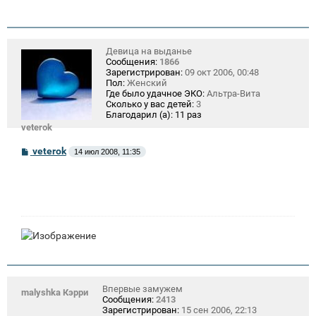
Девица на выданье
Сообщения:
1866
Зарегистрирован:
09 окт 2006, 00:48
Пол:
Женский
Где было удачное ЭКО:
Альтра-Вита
Сколько у вас детей:
3
Благодарил (а):
11 раз
veterok
С
veterok
14 июл 2008, 11:35
о
о
б
щ
е
н
и
е
Впервые замужем
malyshka Кэрри
Сообщения:
2413
Зарегистрирован:
15 сен 2006, 22:13