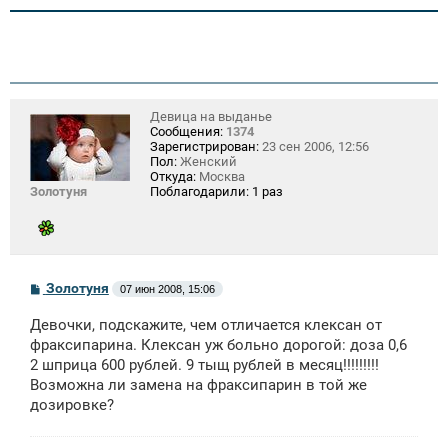
и
е
Девица на выданье
Сообщения:
1374
Зарегистрирован:
23 сен 2006, 12:56
Пол:
Женский
Откуда:
Москва
Золотуня
Поблагодарили:
1 раз
С
Золотуня
07 июн 2008, 15:06
о
о
Девочки, подскажите, чем отличается клексан от
б
щ
фраксипарина. Клексан уж больно дорогой: доза 0,6
е
2 шприца 600 рублей. 9 тыщ рублей в месяц!!!!!!!!!
н
Возможна ли замена на фраксипарин в той же
и
е
дозировке?