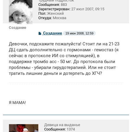
Трудный подросток
Сообщения:
883
Зарегистрирован:
27 июл 2007, 09:15
Пол:
Женский
Откуда:
Москва
Создание
С
Создание
19 июн 2008, 12:59
о
о
Девочки, подскажите пожалуйста! Стоит ли на 21-23
б
щ
ДЦ сдать дополнительно с гормонами - гемостаз (я
е
сейчас в протоколе ИИ со стимуляцией), в
н
поддержке тромбо асс - 50 мг. До протокола были
и
е
проблемы - убирали гирудотерапией. Или не стоит
тратить лишние деньги и дотерпеть до ХГЧ?
Я МАМА!
Девица на выданье
Сообщения:
1374