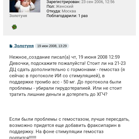
Зарегистрирован:
23 сен 2006, 12:56
Пол:
Женский
Откуда:
Москва
Золотуня
Поблагодарили:
1 раз
С
Золотуня
19 июн 2008, 13:29
о
о
Нежное_создание писал(а) чт, 19 июня 2008 12:59
б
щ
Девочки, подскажите пожалуйста! Стоит ли на 21-23
е
ДЦ сдать дополнительно с гормонами - гемостаз (я
н
сейчас в протоколе ИИ со стимуляцией), в
и
е
поддержке тромбо асс - 50 мг. До протокола были
проблемы - убирали гирудотерапией. Или не стоит
тратить лишние деньги и дотерпеть до ХГЧ?
Если были проблемы с гемостазом, лучше пересдать,
возможно придется еще добавить фраксипарин в
поддержку. На фоне стимуляции гемостаз
портится!!!!!!