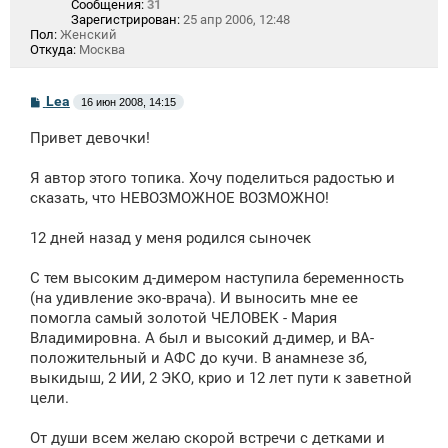
Сообщения:
31
Зарегистрирован:
25 апр 2006, 12:48
Пол:
Женский
Откуда:
Москва
С
Lea
16 июн 2008, 14:15
о
о
Привет девочки!
б
щ
е
Я автор этого топика. Хочу поделиться радостью и
н
сказать, что НЕВОЗМОЖНОЕ ВОЗМОЖНО!
и
е
12 дней назад у меня родился сыночек
С тем высоким д-димером наступила беременность
(на удивление эко-врача). И выносить мне ее
помогла самый золотой ЧЕЛОВЕК - Мария
Владимировна. А был и высокий д-димер, и ВА-
положительный и АФС до кучи. В анамнезе зб,
выкидыш, 2 ИИ, 2 ЭКО, крио и 12 лет пути к заветной
цели.
От души всем желаю скорой встречи с детками и