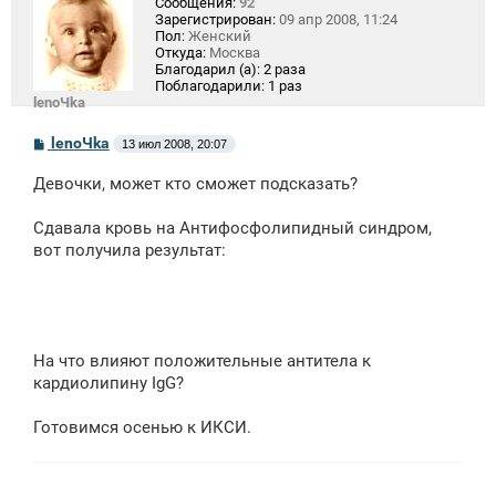
Сообщения:
92
Зарегистрирован:
09 апр 2008, 11:24
Пол:
Женский
Откуда:
Москва
Благодарил (а):
2 раза
Поблагодарили:
1 раз
lenoЧka
С
lenoЧka
13 июл 2008, 20:07
о
о
Девочки, может кто сможет подсказать?
б
щ
е
Сдавала кровь на Антифосфолипидный синдром,
н
вот получила результат:
и
е
На что влияют положительные антитела к
кардиолипину IgG?
Готовимся осенью к ИКСИ.