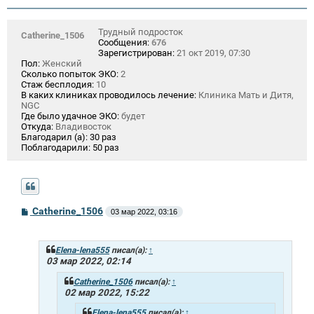
Трудный подросток
Catherine_1506
Сообщения:
676
Зарегистрирован:
21 окт 2019, 07:30
Пол:
Женский
Сколько попыток ЭКО:
2
Стаж бесплодия:
10
В каких клиниках проводилось лечение:
Клиника Мать и Дитя,
NGC
Где было удачное ЭКО:
будет
Откуда:
Владивосток
Благодарил (а):
30 раз
Поблагодарили:
50 раз
С
Catherine_1506
03 мар 2022, 03:16
о
о
б
щ
Elena-lena555
писал(а):
↑
е
03 мар 2022, 02:14
н
и
Catherine_1506
писал(а):
↑
е
02 мар 2022, 15:22
Elena-lena555
писал(а):
↑