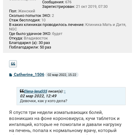
Сообщения:
676
Зарегистрирован:
21 окт 2019, 07:30
Пол:
Женский
Сколько попыток ЭКО:
2
Стаж бесплодия:
10
В каких клиниках проводилось лечение:
Клиника Мать и Дитя,
NGC
Где было удачное ЭКО:
будет
Откуда:
Владивосток
Благодарил (а):
30 раз
Поблагодарили:
50 раз
С
Catherine_1506
02 мар 2022, 15:22
о
о
б
щ
Elena-lena555
писал(а):
↑
е
02 мар 2022, 12:49
н
Девочки, как у кого дела?
и
е
Я спустя три недели изматывающих болей,
возникших на фоне короновируса, кучи таблеток и
ингаляций, которые не помогали и давали нагрузку
на печень, попала к нормальному врачу, который