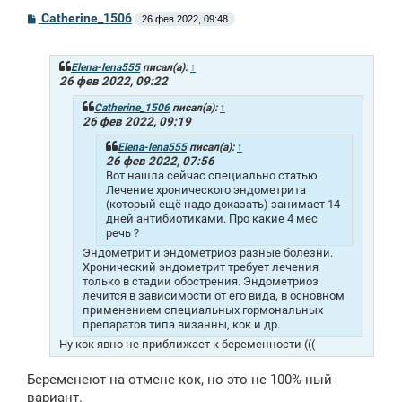
С
Catherine_1506
26 фев 2022, 09:48
о
о
б
щ
Elena-lena555
писал(а):
↑
е
26 фев 2022, 09:22
н
и
Catherine_1506
писал(а):
↑
е
26 фев 2022, 09:19
Elena-lena555
писал(а):
↑
26 фев 2022, 07:56
Вот нашла сейчас специально статью.
Лечение хронического эндометрита
(который ещё надо доказать) занимает 14
дней антибиотиками. Про какие 4 мес
речь ?
Эндометрит и эндометриоз разные болезни.
Хронический эндометрит требует лечения
только в стадии обострения. Эндометриоз
лечится в зависимости от его вида, в основном
применением специальных гормональных
препаратов типа визанны, кок и др.
Ну кок явно не приближает к беременности (((
Беременеют на отмене кок, но это не 100%-ный
вариант.