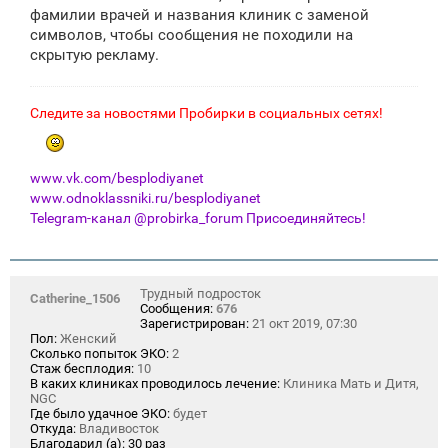
щ
фамилии врачей и названия клиник с заменой
е
символов, чтобы сообщения не походили на
н
скрытую рекламу.
и
е
Следите за новостями Пробирки в социальных сетях!
www.vk.com/besplodiyanet
www.odnoklassniki.ru/besplodiyanet
Telegram-канал @probirka_forum Присоединяйтесь!
Трудный подросток
Catherine_1506
Сообщения:
676
Зарегистрирован:
21 окт 2019, 07:30
Пол:
Женский
Сколько попыток ЭКО:
2
Стаж бесплодия:
10
В каких клиниках проводилось лечение:
Клиника Мать и Дитя,
NGC
Где было удачное ЭКО:
будет
Откуда:
Владивосток
Благодарил (а):
30 раз