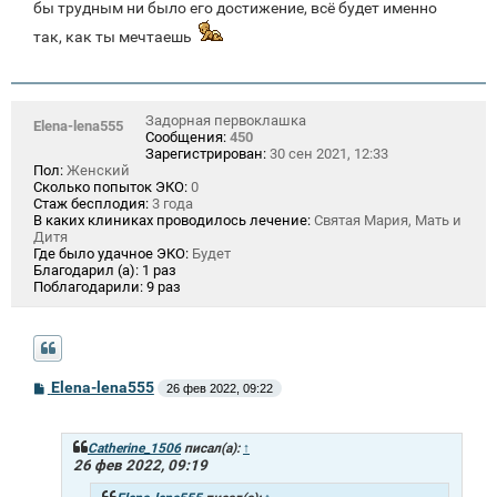
бы трудным ни было его достижение, всё будет именно
так, как ты мечтаешь
Задорная первоклашка
Elena-lena555
Сообщения:
450
Зарегистрирован:
30 сен 2021, 12:33
Пол:
Женский
Сколько попыток ЭКО:
0
Стаж бесплодия:
3 года
В каких клиниках проводилось лечение:
Святая Мария, Мать и
Дитя
Где было удачное ЭКО:
Будет
Благодарил (а):
1 раз
Поблагодарили:
9 раз
С
Elena-lena555
26 фев 2022, 09:22
о
о
б
щ
Catherine_1506
писал(а):
↑
е
26 фев 2022, 09:19
н
и