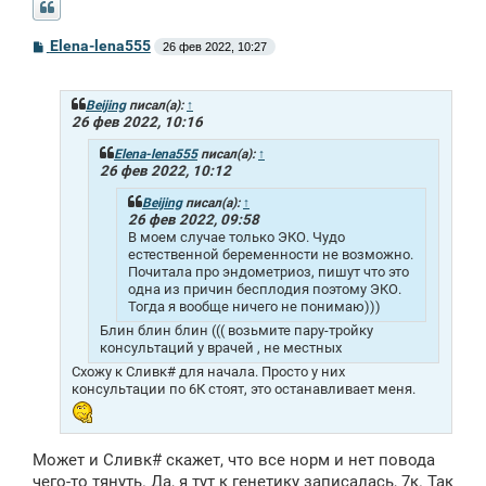
С
Elena-lena555
26 фев 2022, 10:27
о
о
б
щ
Beijing
писал(а):
↑
е
26 фев 2022, 10:16
н
и
Elena-lena555
писал(а):
↑
е
26 фев 2022, 10:12
Beijing
писал(а):
↑
26 фев 2022, 09:58
В моем случае только ЭКО. Чудо
естественной беременности не возможно.
Почитала про эндометриоз, пишут что это
одна из причин бесплодия поэтому ЭКО.
Тогда я вообще ничего не понимаю)))
Блин блин блин ((( возьмите пару-тройку
консультаций у врачей , не местных
Схожу к Сливк# для начала. Просто у них
консультации по 6К стоят, это останавливает меня.
Может и Сливк# скажет, что все норм и нет повода
чего-то тянуть. Да, я тут к генетику записалась, 7к. Так