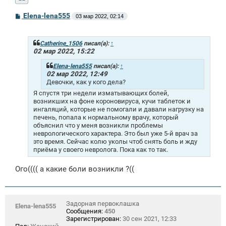
С
Elena-lena555
03 мар 2022, 02:14
о
о
б
щ
Catherine_1506
писал(а):
↑
е
02 мар 2022, 15:22
н
и
Elena-lena555
писал(а):
↑
е
02 мар 2022, 12:49
Девочки, как у кого дела?
Я спустя три недели изматывающих болей,
возникших на фоне короновируса, кучи таблеток и
ингаляций, которые не помогали и давали нагрузку на
печень, попала к нормальному врачу, который
объяснил что у меня возникли проблемы
неврологического характера. Это был уже 5-й врач за
это время. Сейчас колю уколы чтоб снять боль и жду
приёма у своего невролога. Пока как то так.
Ого(((( а какие боли возникли ?((
Задорная первоклашка
Elena-lena555
Сообщения:
450
Зарегистрирован:
30 сен 2021, 12:33