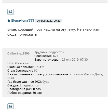
С
Elena-lena555
26 фев 2022, 09:29
о
о
Блин, хороший пост нашла на эту тему. Не знаю, как
б
щ
сюда приложить
е
н
и
е
Трудный подросток
Catherine_1506
Сообщения:
676
Зарегистрирован:
21 окт 2019, 07:30
Пол:
Женский
Сколько попыток ЭКО:
2
Стаж бесплодия:
10
В каких клиниках проводилось лечение:
Клиника Мать и Дитя,
NGC
Где было удачное ЭКО:
будет
Откуда:
Владивосток
Благодарил (а):
30 раз
Поблагодарили:
50 раз