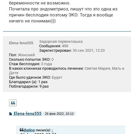
щ
беременности не возможно.
е
Почитала про эндометриоз, пишут что это одна из
н
причин бесплодия поэтому ЭКО. Тогда я вообще
и
е
ничего не понимаю)))
Задорная первоклашка
Elena-lena555
Сообщения:
450
Зарегистрирован:
30 сен 2021, 12:33
Пол:
Женский
Сколько попыток ЭКО:
0
Стаж бесплодия:
3 года
В каких клиниках проводилось лечение:
Святая Мария, Мать и
Дитя
Где было удачное ЭКО:
Будет
Благодарил (а):
1 раз
Поблагодарили:
9 раз
С
Elena-lena555
26 фев 2022, 10:12
о
о
б
щ
Beijing
писал(а):
↑
е