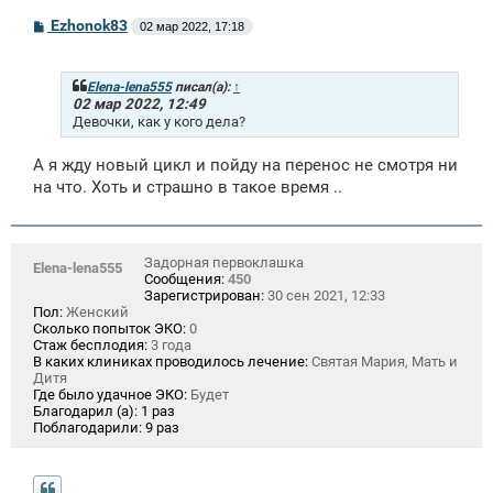
С
Ezhonok83
02 мар 2022, 17:18
о
о
б
щ
Elena-lena555
писал(а):
↑
е
02 мар 2022, 12:49
н
Девочки, как у кого дела?
и
е
А я жду новый цикл и пойду на перенос не смотря ни
на что. Хоть и страшно в такое время ..
Задорная первоклашка
Elena-lena555
Сообщения:
450
Зарегистрирован:
30 сен 2021, 12:33
Пол:
Женский
Сколько попыток ЭКО:
0
Стаж бесплодия:
3 года
В каких клиниках проводилось лечение:
Святая Мария, Мать и
Дитя
Где было удачное ЭКО:
Будет
Благодарил (а):
1 раз
Поблагодарили:
9 раз