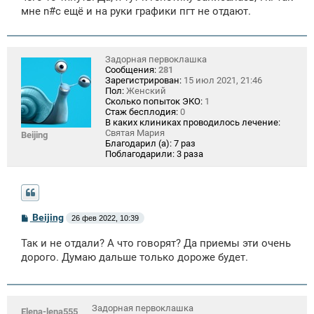
мне n#c ещё и на руки графики пгт не отдают.
Задорная первоклашка
Сообщения:
281
Зарегистрирован:
15 июл 2021, 21:46
Пол:
Женский
Сколько попыток ЭКО:
1
Стаж бесплодия:
0
В каких клиниках проводилось лечение:
Святая Мария
Beijing
Благодарил (а):
7 раз
Поблагодарили:
3 раза
С
Beijing
26 фев 2022, 10:39
о
о
Так и не отдали? А что говорят? Да приемы эти очень
б
щ
дорого. Думаю дальше только дороже будет.
е
н
и
е
Задорная первоклашка
Elena-lena555