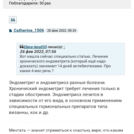
Поблагодарили:
50 раз
С
Catherine_1506
26 фев 2022, 09:19
о
о
б
щ
Elena-lena555
писал(а):
↑
е
26 фев 2022, 07:56
н
Вот нашла сейчас специально статью. Лечение
и
хронического эндометрита (который ещё надо
е
доказать) занимает 14 дней антибиотиками. Про
какие 4 мес речь ?
Эндометрит и эндометриоз разные болезни.
Хронический эндометрит требует лечения только в
стадии обострения. Эндометриоз лечится в
зависимости от его вида, в основном применением
специальных гормональных препаратов типа
визанны, кок и др.
Мечтать — значит стремиться к счастью, веря, что каким