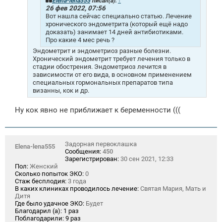
Elena-lena555
писал(а):
↑
е
26 фев 2022, 07:56
Вот нашла сейчас специально статью. Лечение
хронического эндометрита (который ещё надо
доказать) занимает 14 дней антибиотиками.
Про какие 4 мес речь ?
Эндометрит и эндометриоз разные болезни.
Хронический эндометрит требует лечения только в
стадии обострения. Эндометриоз лечится в
зависимости от его вида, в основном применением
специальных гормональных препаратов типа
визанны, кок и др.
Ну кок явно не приближает к беременности (((
Задорная первоклашка
Elena-lena555
Сообщения:
450
Зарегистрирован:
30 сен 2021, 12:33
Пол:
Женский
Сколько попыток ЭКО:
0
Стаж бесплодия:
3 года
В каких клиниках проводилось лечение:
Святая Мария, Мать и
Дитя
Где было удачное ЭКО:
Будет
Благодарил (а):
1 раз
Поблагодарили:
9 раз