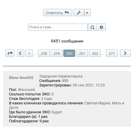
Ответить
Поиск
Расширенный п
9451 сообщение
Страница
260
из
271
1
258
259
260
261
262
271
…
…
Пред.
Сл
Задорная первоклашка
Elena-lena555
Сообщения:
450
Зарегистрирован:
30 сен 2021, 12:33
Пол:
Женский
Сколько попыток ЭКО:
0
Стаж бесплодия:
3 года
В каких клиниках проводилось лечение:
Святая Мария, Мать и
Дитя
Где было удачное ЭКО:
Будет
Благодарил (а):
1 раз
Поблагодарили:
9 раз