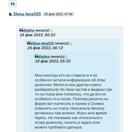
С
Elena-lena555
26 фев 2022, 07:46
о
о
б
щ
Beijing
писал(а):
↑
е
26 фев 2022, 06:53
н
и
Elena-lena555
писал(а):
↑
е
26 фев 2022, 06:12
Beijing
писал(а):
↑
26 фев 2022, 05:32
Мне никогда его не ставили и я не
особенно читала информацию об этом
диагнозе. Много в чем другом нужно
разбираться) Но тема частая и видимо где
то на глаза мне попалось, что да его не
особенно то и лечат. Поэтому решила на
форум вот написать и прием у Сливко
отменять не стала. Назначили Визану,
витамины там всякие. Жаль мне время
терять. Не понимаю как относиться к
этому диагнозу, лечить и ждать или
можно пробовать дальше.