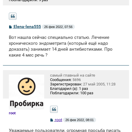
С
Elena-lena555
26 фев 2022, 07:56
о
о
Вот нашла сейчас специально статью. Лечение
б
щ
хронического эндометрита (который ещё надо
е
доказать) занимает 14 дней антибиотиками. Про
н
какие 4 мес речь ?
и
е
самый главный на сайте
Сообщения:
5696
Зарегистрирован:
27 май 2005, 11:28
Благодарил (а):
1 раз
Поблагодарили:
100 раз
root
С
root
26 фев 2022, 08:01
о
о
Уважаемые пользователи, огромная просьба писать
б