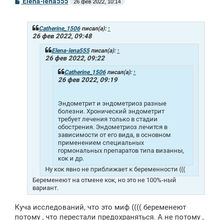
С
Elena-lena555
26 фев 2022, 10:14
о
о
б
щ
Catherine_1506
писал(а):
↑
е
26 фев 2022, 09:48
н
и
Elena-lena555
писал(а):
↑
е
26 фев 2022, 09:22
Catherine_1506
писал(а):
↑
26 фев 2022, 09:19
Эндометрит и эндометриоз разные
болезни. Хронический эндометрит
требует лечения только в стадии
обострения. Эндометриоз лечится в
зависимости от его вида, в основном
применением специальных
гормональных препаратов типа визанны,
кок и др.
Ну кок явно не приближает к беременности (((
Беременеют на отмене кок, но это не 100%-ный
вариант.
Куча исследований, что это миф (((( беременеют
потому , что перестали предохраняться. А не потому ,