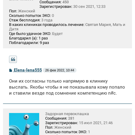
Сообщения:
450
Зарегистрирован:
30 сен 2021, 12:33
Пол:
Женский
Сколько попыток ЭКО:
0
Стаж бесплодия:
3 года
В каких клиниках проводилось лечение:
Святая Мария, Мать и
Дитя
Где было удачное ЭКО:
Будет
Благодарил (а):
1 раз
Поблагодарили:
9 раз
С
Elena-lena555
26 фев 2022, 10:44
о
о
Они их согласны только напрямую в клинику
б
щ
выслать. Якобы чтобы я не показывала кому попало
е
и ставили везде под сомнение компетенцию n#c.
н
и
е
Задорная первоклашка
Сообщения:
281
Зарегистрирован:
15 июл 2021, 21:46
Пол:
Женский
Сколько попыток ЭКО:
1