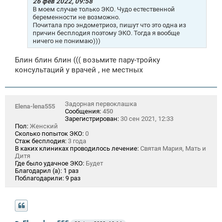
26 фев 2022, 09:58
н
В моем случае только ЭКО. Чудо естественной
и
беременности не возможно.
е
Почитала про эндометриоз, пишут что это одна из
причин бесплодия поэтому ЭКО. Тогда я вообще
ничего не понимаю)))
Блин блин блин ((( возьмите пару-тройку
консультаций у врачей , не местных
Задорная первоклашка
Elena-lena555
Сообщения:
450
Зарегистрирован:
30 сен 2021, 12:33
Пол:
Женский
Сколько попыток ЭКО:
0
Стаж бесплодия:
3 года
В каких клиниках проводилось лечение:
Святая Мария, Мать и
Дитя
Где было удачное ЭКО:
Будет
Благодарил (а):
1 раз
Поблагодарили:
9 раз