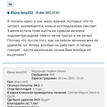
С
Elena-lena555
26 фев 2022, 07:49
о
о
Я поняла одно: у нас мало врачей, которые что-то
б
щ
читают, развиваются, новые исследования смотрят.
е
У меня кстати тоже киста на правом яичнике
н
эндометриоидная. Никто её не трогал и не лечил.
и
е
Потому что после того, как на левом яичнике мне ее
удалили, он теперь вообще не работает. А теперь
говорят : киста маленькая, зачем Вам вообще её
вырезали?
Задорная первоклашка
Elena-lena555
Сообщения:
450
Зарегистрирован:
30 сен 2021, 12:33
Пол:
Женский
Сколько попыток ЭКО:
0
Стаж бесплодия:
3 года
В каких клиниках проводилось лечение:
Святая Мария, Мать и
Дитя
Где было удачное ЭКО:
Будет
Благодарил (а):
1 раз
Поблагодарили:
9 раз