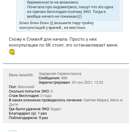
беременности не возможно.
Почитала про эндометриоз, пишут что это одна
из причин бесплодия поэтому ЭКО. Тогда я
вообще ничего не понимаю)))
Блин блин блин ((( возьмите пару-тройку
консультаций у врачей , не местных
Схожу к Сливк# для начала. Просто у них
консультации по 6К стоят, это останавливает меня.
Задорная первоклашка
Elena-lena555
Сообщения:
450
Зарегистрирован:
30 сен 2021, 12:33
Пол:
Женский
Сколько попыток ЭКО:
0
Стаж бесплодия:
3 года
В каких клиниках проводилось лечение:
Святая Мария, Мать и
Дитя
Где было удачное ЭКО:
Будет
Благодарил (а):
1 раз
Поблагодарили:
9 раз