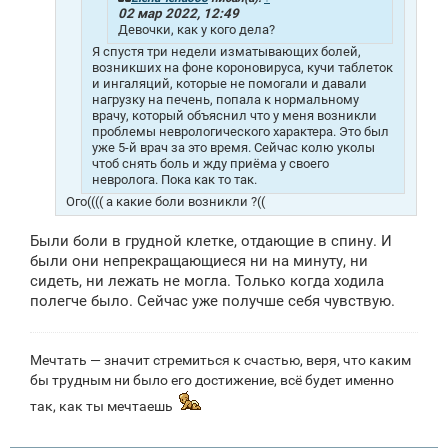
02 мар 2022, 12:49
Девочки, как у кого дела?
Я спустя три недели изматывающих болей,
возникших на фоне короновируса, кучи таблеток
и ингаляций, которые не помогали и давали
нагрузку на печень, попала к нормальному
врачу, который объяснил что у меня возникли
проблемы неврологического характера. Это был
уже 5-й врач за это время. Сейчас колю уколы
чтоб снять боль и жду приёма у своего
невролога. Пока как то так.
Ого(((( а какие боли возникли ?((
Были боли в грудной клетке, отдающие в спину. И
были они непрекращающиеся ни на минуту, ни
сидеть, ни лежать не могла. Только когда ходила
полегче было. Сейчас уже получше себя чувствую.
Мечтать — значит стремиться к счастью, веря, что каким
бы трудным ни было его достижение, всё будет именно
так, как ты мечтаешь