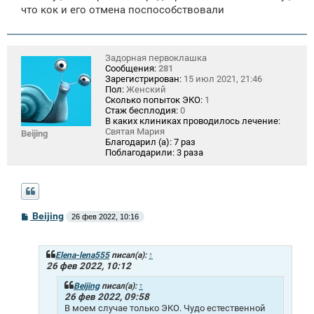
что кок и его отмена поспособствовали
Задорная первоклашка
Сообщения:
281
Зарегистрирован:
15 июл 2021, 21:46
Пол:
Женский
Сколько попыток ЭКО:
1
Стаж бесплодия:
0
В каких клиниках проводилось лечение:
Святая Мария
Beijing
Благодарил (а):
7 раз
Поблагодарили:
3 раза
С
Beijing
26 фев 2022, 10:16
о
о
б
щ
Elena-lena555
писал(а):
↑
е
26 фев 2022, 10:12
н
и
Beijing
писал(а):
↑
е
26 фев 2022, 09:58
В моем случае только ЭКО. Чудо естественной