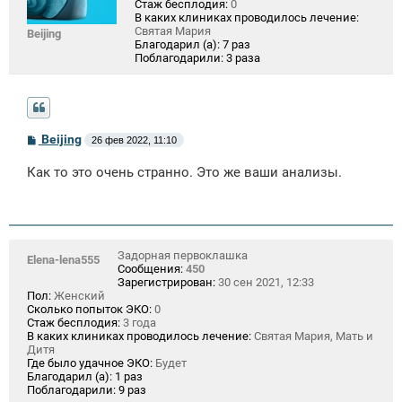
Стаж бесплодия:
0
В каких клиниках проводилось лечение:
Святая Мария
Beijing
Благодарил (а):
7 раз
Поблагодарили:
3 раза
С
Beijing
26 фев 2022, 11:10
о
о
Как то это очень странно. Это же ваши анализы.
б
щ
е
н
и
е
Задорная первоклашка
Elena-lena555
Сообщения:
450
Зарегистрирован:
30 сен 2021, 12:33
Пол:
Женский
Сколько попыток ЭКО:
0
Стаж бесплодия:
3 года
В каких клиниках проводилось лечение:
Святая Мария, Мать и
Дитя
Где было удачное ЭКО:
Будет
Благодарил (а):
1 раз
Поблагодарили:
9 раз