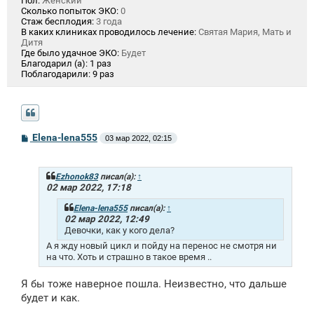
Пол:
Женский
Сколько попыток ЭКО:
0
Стаж бесплодия:
3 года
В каких клиниках проводилось лечение:
Святая Мария, Мать и
Дитя
Где было удачное ЭКО:
Будет
Благодарил (а):
1 раз
Поблагодарили:
9 раз
С
Elena-lena555
03 мар 2022, 02:15
о
о
б
щ
Ezhonok83
писал(а):
↑
е
02 мар 2022, 17:18
н
и
Elena-lena555
писал(а):
↑
е
02 мар 2022, 12:49
Девочки, как у кого дела?
А я жду новый цикл и пойду на перенос не смотря ни
на что. Хоть и страшно в такое время ..
Я бы тоже наверное пошла. Неизвестно, что дальше
будет и как.