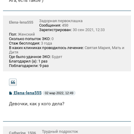
Ага, есть такое )
Задорная первоклашка
Elena-lena555
Сообщения:
450
Зарегистрирован:
30 сен 2021, 12:33
Пол:
Женский
Сколько попыток ЭКО:
0
Стаж бесплодия:
3 года
В каких клиниках проводилось лечение:
Святая Мария, Мать и
Дитя
Где было удачное ЭКО:
Будет
Благодарил (а):
1 раз
Поблагодарили:
9 раз
С
Elena-lena555
02 мар 2022, 12:49
о
о
Девочки, как у кого дела?
б
щ
е
н
и
е
Трудный подросток
Catherine_1506