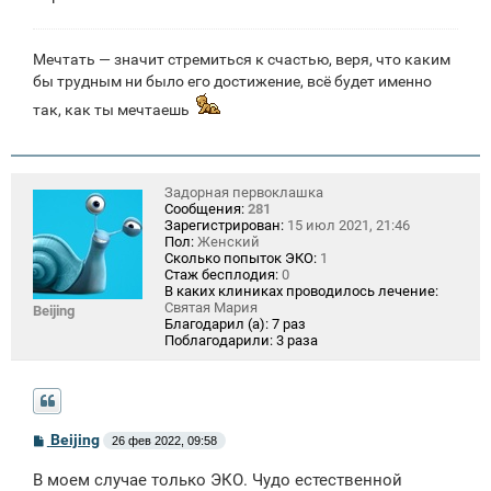
Мечтать — значит стремиться к счастью, веря, что каким
бы трудным ни было его достижение, всё будет именно
так, как ты мечтаешь
Задорная первоклашка
Сообщения:
281
Зарегистрирован:
15 июл 2021, 21:46
Пол:
Женский
Сколько попыток ЭКО:
1
Стаж бесплодия:
0
В каких клиниках проводилось лечение:
Святая Мария
Beijing
Благодарил (а):
7 раз
Поблагодарили:
3 раза
С
Beijing
26 фев 2022, 09:58
о
о
В моем случае только ЭКО. Чудо естественной
б