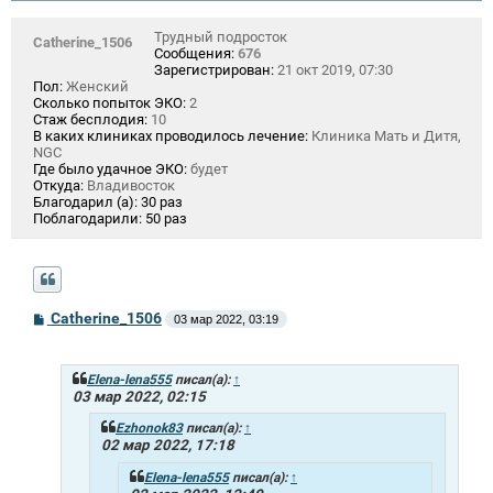
Трудный подросток
Catherine_1506
Сообщения:
676
Зарегистрирован:
21 окт 2019, 07:30
Пол:
Женский
Сколько попыток ЭКО:
2
Стаж бесплодия:
10
В каких клиниках проводилось лечение:
Клиника Мать и Дитя,
NGC
Где было удачное ЭКО:
будет
Откуда:
Владивосток
Благодарил (а):
30 раз
Поблагодарили:
50 раз
С
Catherine_1506
03 мар 2022, 03:19
о
о
б
щ
Elena-lena555
писал(а):
↑
е
03 мар 2022, 02:15
н
и
Ezhonok83
писал(а):
↑
е
02 мар 2022, 17:18
Elena-lena555
писал(а):
↑