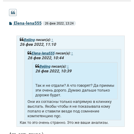
С
Elena-lena555
26 фев 2022, 13:24
о
о
б
щ
Beijing
писал(а):
↑
е
26 фев 2022, 11:10
н
и
Elena-lena555
писал(а):
↑
е
26 фев 2022, 10:44
Beijing
писал(а):
↑
26 фев 2022, 10:39
Так и не отдали? А что говорят? Да приемы
эти очень дорого. Думаю дальше только
дороже будет.
Они их согласны только напрямую в клинику
выслать. Якобы чтобы я не показывала кому
попало и ставили везде под сомнение
компетенцию ngc.
Как то это очень странно. Это же ваши анализы.