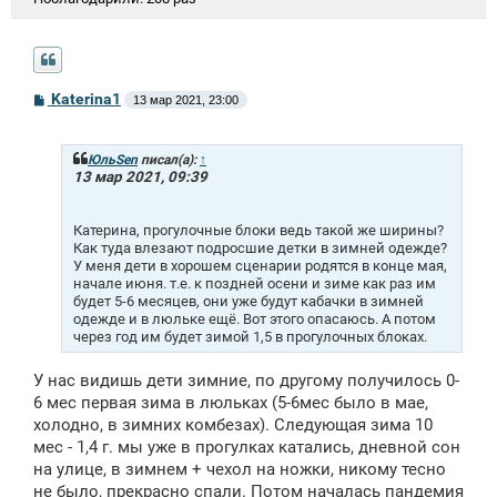
С
Katerina1
13 мар 2021, 23:00
о
о
б
щ
ЮльSen
писал(а):
↑
е
13 мар 2021, 09:39
н
и
е
Катерина, прогулочные блоки ведь такой же ширины?
Как туда влезают подросшие детки в зимней одежде?
У меня дети в хорошем сценарии родятся в конце мая,
начале июня. т.е. к поздней осени и зиме как раз им
будет 5-6 месяцев, они уже будут кабачки в зимней
одежде и в люльке ещё. Вот этого опасаюсь. А потом
через год им будет зимой 1,5 в прогулочных блоках.
У нас видишь дети зимние, по другому получилось 0-
6 мес первая зима в люльках (5-6мес было в мае,
холодно, в зимних комбезах). Следующая зима 10
мес - 1,4 г. мы уже в прогулках катались, дневной сон
на улице, в зимнем + чехол на ножки, никому тесно
не было, прекрасно спали. Потом началась пандемия