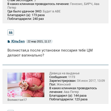
Стаж бесплодия:
5
В каких клиниках проводилось лечение:
Генезис, БИРЧ, Ава
Петер
Где было удачное ЭКО:
Будет в АВЕ
Благодарил (а):
173 раза
Поблагодарили:
240 раз
С
ЮльSen
22 мар 2021, 11:17
о
о
Волнистая,а после установки пессария тебе ЦМ
б
щ
делают вагинально?
е
н
и
е
Девица на выданье
Сообщения:
1173
Зарегистрирован:
04 июн 2017, 13:09
Пол:
Женский
В каких клиниках проводилось
лечение:
Ава-Петер
Благодарил (а):
144 раза
Поблагодарили:
123 раза
Волнистая17