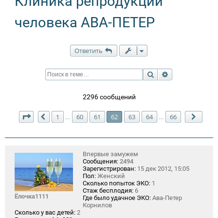
Клиника репродукции
человека АВА-ПЕТЕР
Ответить
Поиск
Расширенный п
2296 сообщений
Страница
62
из
66
1
60
61
62
63
64
66
…
…
Пред.
След.
Впервые замужем
Сообщения:
2494
Зарегистрирован:
15 дек 2012, 15:05
Пол:
Женский
Сколько попыток ЭКО:
1
Стаж бесплодия:
6
Ёлочка1111
Где было удачное ЭКО:
Ава-Петер
Корнилов
Сколько у вас детей:
2