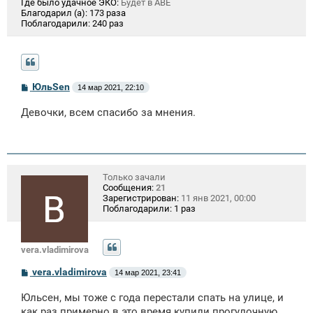
Где было удачное ЭКО:
Будет в АВЕ
Благодарил (а):
173 раза
Поблагодарили:
240 раз
С
ЮльSen
14 мар 2021, 22:10
о
о
Девочки, всем спасибо за мнения.
б
щ
е
н
и
е
Только зачали
Сообщения:
21
Зарегистрирован:
11 янв 2021, 00:00
Поблагодарили:
1 раз
vera.vladimirova
С
vera.vladimirova
14 мар 2021, 23:41
о
о
Юльсен, мы тоже с года перестали спать на улице, и
б
щ
как раз примерно в это время купили прогулочную