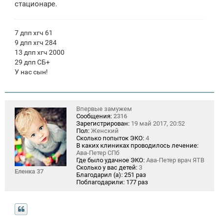
стационаре.
7 дпп хгч 61
9 дпп хгч 284
13 дпп хгч 2000
29 дпп СБ+
У нас сын!
Впервые замужем
Сообщения:
2316
Зарегистрирован:
19 май 2017, 20:52
Пол:
Женский
Сколько попыток ЭКО:
4
В каких клиниках проводилось лечение:
Ава-Петер СПб
Где было удачное ЭКО:
Ава-Петер врач ЯТВ
Сколько у вас детей:
3
Еленка 37
Благодарил (а):
251 раз
Поблагодарили:
177 раз