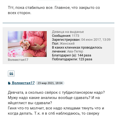
о
о
Ттт, пока стабильно все. Главное, что закрыто со
б
щ
всех сторон.
е
н
и
е
Девица на выданье
Сообщения:
1173
Зарегистрирован:
04 июн 2017, 13:09
Пол:
Женский
В каких клиниках проводилось
лечение:
Ава-Петер
Благодарил (а):
144 раза
Поблагодарили:
123 раза
Волнистая17
С
Волнистая17
23 мар 2021, 18:04
о
о
Девчата, а сколько свёрок с тубдиспансером надо?
б
щ
Мужу надо какие анализы вообще сдавать? И на
е
яйцеглист вы сдавали?
н
Гиня что-то молчит, все надо клещами тянуть что и
и
е
когда делать. Т.к. я в спб наблюдаюсь, то сверку