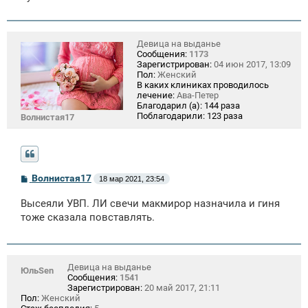
е
Девица на выданье
Сообщения:
1173
Зарегистрирован:
04 июн 2017, 13:09
Пол:
Женский
В каких клиниках проводилось
лечение:
Ава-Петер
Благодарил (а):
144 раза
Поблагодарили:
123 раза
Волнистая17
С
Волнистая17
18 мар 2021, 23:54
о
о
Высеяли УВП. ЛИ свечи макмирор назначила и гиня
б
щ
тоже сказала повставлять.
е
н
и
е
Девица на выданье
ЮльSen
Сообщения:
1541
Зарегистрирован:
20 май 2017, 21:11
Пол:
Женский