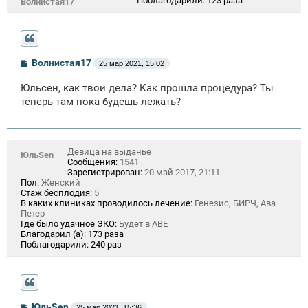
Поблагодарили:
123 раза
Волнистая17
С
Волнистая17
25 мар 2021, 15:02
о
о
Юльсен, как твои дела? Как прошла процедура? Ты
б
щ
теперь там пока будешь лежать?
е
н
и
е
Девица на выданье
ЮльSen
Сообщения:
1541
Зарегистрирован:
20 май 2017, 21:11
Пол:
Женский
Стаж бесплодия:
5
В каких клиниках проводилось лечение:
Генезис, БИРЧ, Ава
Петер
Где было удачное ЭКО:
Будет в АВЕ
Благодарил (а):
173 раза
Поблагодарили:
240 раз
С
ЮльSen
25 мар 2021, 15:36