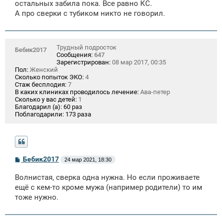
остальных забила пока. Все равно КС.
А про сверки с тубиком никто не говорил.
Трудный подросток
Бебик2017
Сообщения:
647
Зарегистрирован:
08 мар 2017, 00:35
Пол:
Женский
Сколько попыток ЭКО:
4
Стаж бесплодия:
7
В каких клиниках проводилось лечение:
Ава-петер
Сколько у вас детей:
1
Благодарил (а):
60 раз
Поблагодарили:
173 раза
С
Бебик2017
24 мар 2021, 18:30
о
о
Волнистая, сверка одна нужна. Но если проживаете
б
щ
ещё с кем-то кроме мужа (например родители) то им
е
тоже нужно.
н
и
е