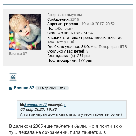
н
и
е
Впервые замужем
Сообщения:
2316
Зарегистрирован:
19 май 2017, 20:52
Пол:
Женский
Сколько попыток ЭКО:
4
В каких клиниках проводилось лечение:
Ава-Петер СПб
Где было удачное ЭКО:
Ава-Петер врач ЯТВ
Сколько у вас детей:
3
Еленка 37
Благодарил (а):
251 раз
Поблагодарили:
177 раз
С
Еленка 37
17 мар 2021, 18:36
о
о
б
щ
Волнистая17
писал(а):
↑
е
01 мар 2021, 19:33
н
А ты гинипрал дома капала или у тебя таблетки были?
и
е
В далеком 2005 еще таблетки были. Но я почти всю
ту Б лежала на сохранении, пила таблетки, в