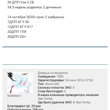
36 ДПП Узи 2 СБ
34,5 недель родились 2 доченьки.
14 октября 2020г крио 2 эмбриона:
7ДПП ХГЧ 50
13ДПП ХГЧ 917
20ДПП 1ПЯ
30ДПП СБ+
Девица на выданье
Сообщения:
1509
Зарегистрирован:
24 июн 2016, 07:54
Пол:
Женский
Сколько попыток ЭКО:
5
Стаж бесплодия:
6
В каких клиниках проводилось лечение:
Katerina1
Ава Петер
Где было удачное ЭКО:
В Ава Петер.
Благодарил (а):
25 раз
Поблагодарили:
208 раз