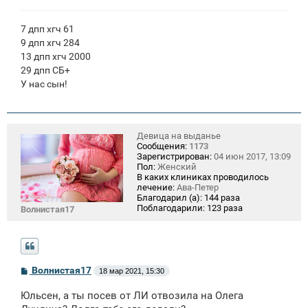
7 дпп хгч 61
9 дпп хгч 284
13 дпп хгч 2000
29 дпп СБ+
У нас сын!
Девица на выданье
Сообщения:
1173
Зарегистрирован:
04 июн 2017, 13:09
Пол:
Женский
В каких клиниках проводилось
лечение:
Ава-Петер
Благодарил (а):
144 раза
Поблагодарили:
123 раза
Волнистая17
С
Волнистая17
18 мар 2021, 15:30
о
о
Юльсен, а ты посев от ЛИ отвозила на Олега
б
щ