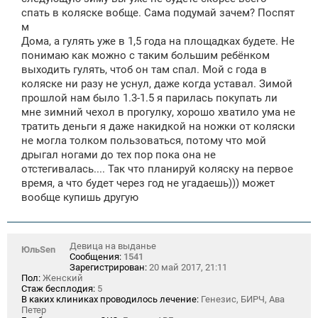
е
спать в коляске вобще. Сама подумай зачем? Поспят
н
м
и
е
Дома, а гулять уже в 1,5 года на площадках будете. Не
понимаю как можно с таким большим ребёнком
выходить гулять, чтоб он там спал. Мой с года в
коляске ни разу не уснул, даже когда уставал. Зимой
прошлой нам было 1.3-1.5 я парилась покупать ли
мне зимний чехол в прогулку, хорошо хватило ума не
тратить деньги я даже накидкой на ножки от коляски
не могла толком пользоваться, потому что мой
дрыгал ногами до тех пор пока она не
отстегивалась.... Так что планируй коляску на первое
время, а что будет через год не угадаешь))) может
вообще купишь другую
Девица на выданье
ЮльSen
Сообщения:
1541
Зарегистрирован:
20 май 2017, 21:11
Пол:
Женский
Стаж бесплодия:
5
В каких клиниках проводилось лечение:
Генезис, БИРЧ, Ава
Петер