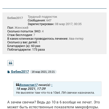
е
н
и
е
Трудный подросток
Бебик2017
Сообщения:
647
Зарегистрирован:
08 мар 2017, 00:35
Пол:
Женский
Сколько попыток ЭКО:
4
Стаж бесплодия:
7
В каких клиниках проводилось лечение:
Ава-петер
Сколько у вас детей:
1
Благодарил (а):
60 раз
Поблагодарили:
173 раза
С
Бебик2017
18 мар 2021, 23:21
о
о
б
щ
Волнистая17
писал(а):
↑
е
18 мар 2021, 17:39
н
Не высеяли там что-то в 10в4. ЛИ свечки назначила.
и
е
А зачем свечки? Ведь до 10 в 6 вообще не лечат. Это
может быть естественные показатели микрофлоры.