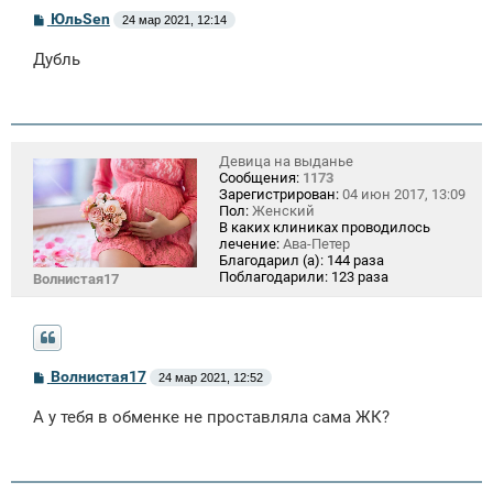
С
ЮльSen
24 мар 2021, 12:14
о
о
Дубль
б
щ
е
н
и
е
Девица на выданье
Сообщения:
1173
Зарегистрирован:
04 июн 2017, 13:09
Пол:
Женский
В каких клиниках проводилось
лечение:
Ава-Петер
Благодарил (а):
144 раза
Поблагодарили:
123 раза
Волнистая17
С
Волнистая17
24 мар 2021, 12:52
о
о
А у тебя в обменке не проставляла сама ЖК?
б
щ
е
н
и