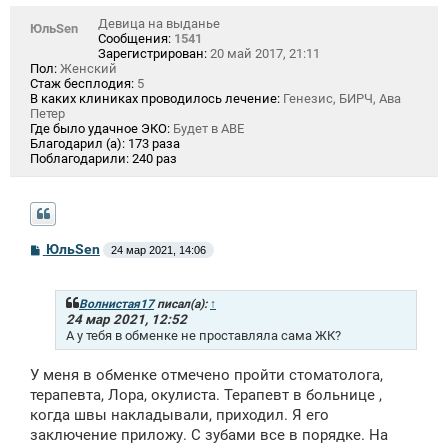
е
Девица на выданье
ЮльSen
Сообщения:
1541
Зарегистрирован:
20 май 2017, 21:11
Пол:
Женский
Стаж бесплодия:
5
В каких клиниках проводилось лечение:
Генезис, БИРЧ, Ава
Петер
Где было удачное ЭКО:
Будет в АВЕ
Благодарил (а):
173 раза
Поблагодарили:
240 раз
С
ЮльSen
24 мар 2021, 14:06
о
о
б
щ
Волнистая17
писал(а):
↑
е
24 мар 2021, 12:52
н
А у тебя в обменке не проставляла сама ЖК?
и
е
У меня в обменке отмечено пройти стоматолога,
терапевта, Лора, окулиста. Терапевт в больнице ,
когда швы накладывали, приходил. Я его
заключение приложу. С зубами все в порядке. На