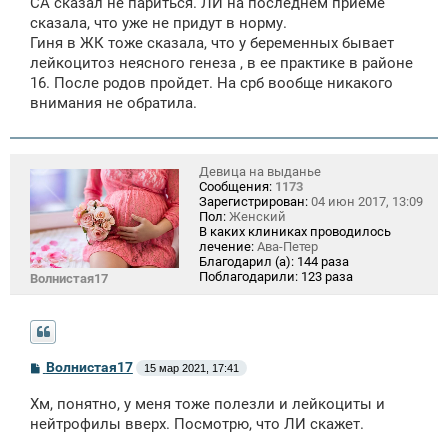
СА сказал не париться. ЛИ на последнем приеме
сказала, что уже не придут в норму.
Гиня в ЖК тоже сказала, что у беременных бывает
лейкоцитоз неясного генеза , в ее практике в районе
16. После родов пройдет. На срб вообще никакого
внимания не обратила.
Девица на выданье
Сообщения:
1173
Зарегистрирован:
04 июн 2017, 13:09
Пол:
Женский
В каких клиниках проводилось
лечение:
Ава-Петер
Благодарил (а):
144 раза
Поблагодарили:
123 раза
Волнистая17
С
Волнистая17
15 мар 2021, 17:41
о
о
Хм, понятно, у меня тоже полезли и лейкоциты и
б
щ
нейтрофилы вверх. Посмотрю, что ЛИ скажет.
е