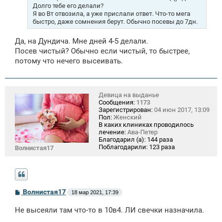
и
Долго тебе его делали?
е
Я во Вт отвозила, а уже прислали ответ. Что-то мега
быстро, даже сомнения берут. Обычно посевы до 7дн.
Да, на Дундича. Мне дней 4-5 делали.
Посев чистый? Обычно если чистый, то быстрее,
потому что нечего высеивать.
Девица на выданье
Сообщения:
1173
Зарегистрирован:
04 июн 2017, 13:09
Пол:
Женский
В каких клиниках проводилось
лечение:
Ава-Петер
Благодарил (а):
144 раза
Поблагодарили:
123 раза
Волнистая17
С
Волнистая17
18 мар 2021, 17:39
о
о
Не высеяли там что-то в 10в4. ЛИ свечки назначила.
б
щ