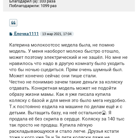
Благодарил (а):
333 раза
Поблагодарили:
1099 раз
С
Ёлочка1111
13 мар 2021, 17:04
о
о
Катерина молокоотсос медела была, не помню
б
щ
модель. У меня наоборот молоко быстро отошло,
е
может поэтому электрический и не зашёл. Но мне не
н
нравилось что надо в другую комнату было уходить
и
е
что бы ночью сцедиться. Прям очень шумный был.
Может конечно сейчас они тише стали.
Честно не понимаю зачем такие деньги за коляску
отдавать. Конкретная модель может не подойти
образу жизни мамы. Как я уже писала купила
коляску с базой и для меня это было мега неудобно.
Т.к постоянно ездила на машине по делам ещё и с
детьми. Вытащить базу, на неё остальное🤮. Я
продала её без скрипа в сердце. Коляску за 140 тыс
так просто не продаш. Купила лёгкую
раскладывающуюся и стало легче. Друзья кстати
тоже у кого уже 2е и 3е дети коляски даже не