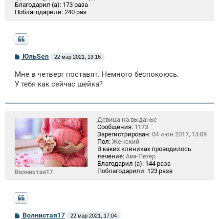
Благодарил (а):
173 раза
Поблагодарили:
240 раз
С
ЮльSen
22 мар 2021, 13:16
о
о
Мне в четверг поставят. Немного беспокоюсь.
б
щ
У тебя как сейчас шейка?
е
н
и
е
Девица на выданье
Сообщения:
1173
Зарегистрирован:
04 июн 2017, 13:09
Пол:
Женский
В каких клиниках проводилось
лечение:
Ава-Петер
Благодарил (а):
144 раза
Поблагодарили:
123 раза
Волнистая17
С
Волнистая17
22 мар 2021, 17:04