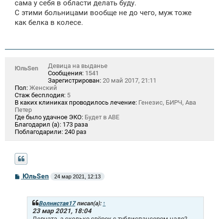
сама у себя в области делать буду.
С этими больницами вообще не до чего, муж тоже
как белка в колесе.
Девица на выданье
ЮльSen
Сообщения:
1541
Зарегистрирован:
20 май 2017, 21:11
Пол:
Женский
Стаж бесплодия:
5
В каких клиниках проводилось лечение:
Генезис, БИРЧ, Ава
Петер
Где было удачное ЭКО:
Будет в АВЕ
Благодарил (а):
173 раза
Поблагодарили:
240 раз
С
ЮльSen
24 мар 2021, 12:13
о
о
б
щ
Волнистая17
писал(а):
↑
е
23 мар 2021, 18:04
н
Девчата, а сколько свёрок с тубдиспансером надо?