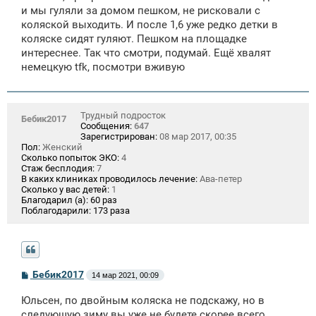
и мы гуляли за домом пешком, не рисковали с
коляской выходить. И после 1,6 уже редко детки в
коляске сидят гуляют. Пешком на площадке
интереснее. Так что смотри, подумай. Ещё хвалят
немецкую tfk, посмотри вживую
Трудный подросток
Бебик2017
Сообщения:
647
Зарегистрирован:
08 мар 2017, 00:35
Пол:
Женский
Сколько попыток ЭКО:
4
Стаж бесплодия:
7
В каких клиниках проводилось лечение:
Ава-петер
Сколько у вас детей:
1
Благодарил (а):
60 раз
Поблагодарили:
173 раза
С
Бебик2017
14 мар 2021, 00:09
о
о
Юльсен, по двойным коляска не подскажу, но в
б
щ
следующую зиму вы уже не будете скорее всего