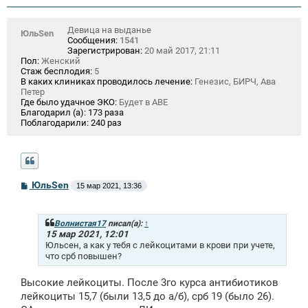
и
е
Девица на выданье
ЮльSen
Сообщения:
1541
Зарегистрирован:
20 май 2017, 21:11
Пол:
Женский
Стаж бесплодия:
5
В каких клиниках проводилось лечение:
Генезис, БИРЧ, Ава
Петер
Где было удачное ЭКО:
Будет в АВЕ
Благодарил (а):
173 раза
Поблагодарили:
240 раз
С
ЮльSen
15 мар 2021, 13:36
о
о
б
щ
Волнистая17
писал(а):
↑
е
15 мар 2021, 12:01
н
Юльсен, а как у тебя с лейкоцитами в крови при учете,
и
что срб повышен?
е
Высокие лейкоциты. После 3го курса антибиотиков
лейкоциты 15,7 (были 13,5 до а/б), срб 19 (было 26).