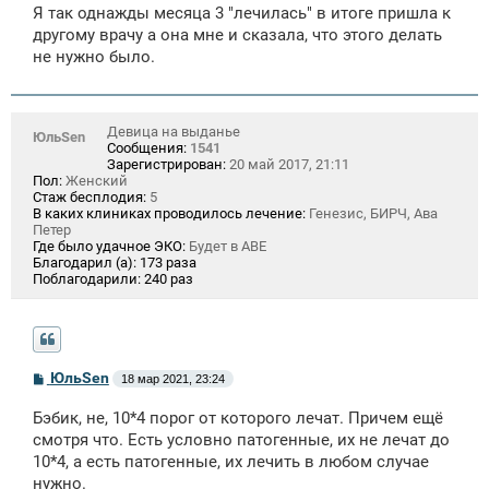
Я так однажды месяца 3 "лечилась" в итоге пришла к
другому врачу а она мне и сказала, что этого делать
не нужно было.
Девица на выданье
ЮльSen
Сообщения:
1541
Зарегистрирован:
20 май 2017, 21:11
Пол:
Женский
Стаж бесплодия:
5
В каких клиниках проводилось лечение:
Генезис, БИРЧ, Ава
Петер
Где было удачное ЭКО:
Будет в АВЕ
Благодарил (а):
173 раза
Поблагодарили:
240 раз
С
ЮльSen
18 мар 2021, 23:24
о
о
Бэбик, не, 10*4 порог от которого лечат. Причем ещё
б
щ
смотря что. Есть условно патогенные, их не лечат до
е
10*4, а есть патогенные, их лечить в любом случае
н
нужно.
и