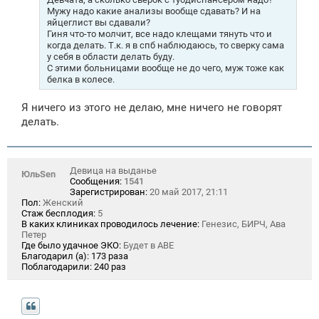
и
Мужу надо какие анализы вообще сдавать? И на
е
яйцеглист вы сдавали?
Гиня что-то молчит, все надо клещами тянуть что и
когда делать. Т.к. я в спб наблюдаюсь, то сверку сама
у себя в области делать буду.
С этими больницами вообще не до чего, муж тоже как
белка в колесе.
Я ничего из этого не делаю, мне ничего не говорят
делать.
Девица на выданье
ЮльSen
Сообщения:
1541
Зарегистрирован:
20 май 2017, 21:11
Пол:
Женский
Стаж бесплодия:
5
В каких клиниках проводилось лечение:
Генезис, БИРЧ, Ава
Петер
Где было удачное ЭКО:
Будет в АВЕ
Благодарил (а):
173 раза
Поблагодарили:
240 раз