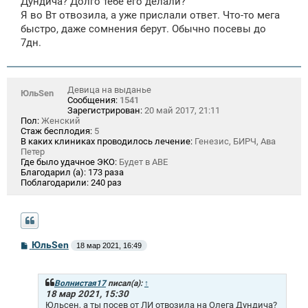
Дундича? Долго тебе его делали?
е
Я во Вт отвозила, а уже прислали ответ. Что-то мега
н
быстро, даже сомнения берут. Обычно посевы до
и
е
7дн.
Девица на выданье
ЮльSen
Сообщения:
1541
Зарегистрирован:
20 май 2017, 21:11
Пол:
Женский
Стаж бесплодия:
5
В каких клиниках проводилось лечение:
Генезис, БИРЧ, Ава
Петер
Где было удачное ЭКО:
Будет в АВЕ
Благодарил (а):
173 раза
Поблагодарили:
240 раз
С
ЮльSen
18 мар 2021, 16:49
о
о
б
щ
Волнистая17
писал(а):
↑
е
18 мар 2021, 15:30
н
Юльсен, а ты посев от ЛИ отвозила на Олега Дундича?