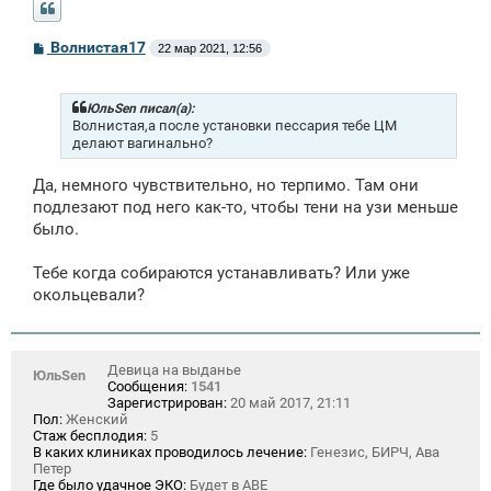
С
Волнистая17
22 мар 2021, 12:56
о
о
б
щ
ЮльSen писал(а):
е
Волнистая,а после установки пессария тебе ЦМ
н
делают вагинально?
и
е
Да, немного чувствительно, но терпимо. Там они
подлезают под него как-то, чтобы тени на узи меньше
было.
Тебе когда собираются устанавливать? Или уже
окольцевали?
Девица на выданье
ЮльSen
Сообщения:
1541
Зарегистрирован:
20 май 2017, 21:11
Пол:
Женский
Стаж бесплодия:
5
В каких клиниках проводилось лечение:
Генезис, БИРЧ, Ава
Петер
Где было удачное ЭКО:
Будет в АВЕ