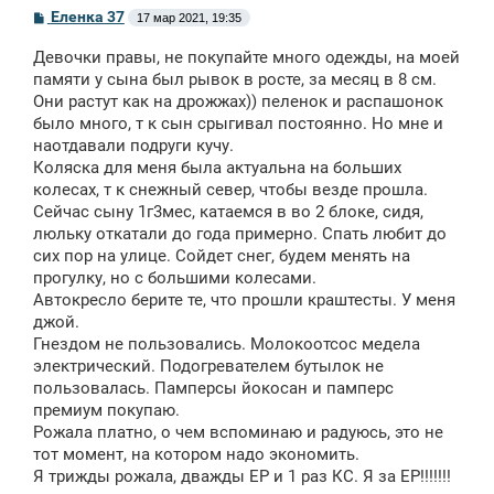
С
Еленка 37
17 мар 2021, 19:35
о
о
Девочки правы, не покупайте много одежды, на моей
б
щ
памяти у сына был рывок в росте, за месяц в 8 см.
е
Они растут как на дрожжах)) пеленок и распашонок
н
было много, т к сын срыгивал постоянно. Но мне и
и
е
наотдавали подруги кучу.
Коляска для меня была актуальна на больших
колесах, т к снежный север, чтобы везде прошла.
Сейчас сыну 1г3мес, катаемся в во 2 блоке, сидя,
люльку откатали до года примерно. Спать любит до
сих пор на улице. Сойдет снег, будем менять на
прогулку, но с большими колесами.
Автокресло берите те, что прошли краштесты. У меня
джой.
Гнездом не пользовались. Молокоотсос медела
электрический. Подогревателем бутылок не
пользовалась. Памперсы йокосан и памперс
премиум покупаю.
Рожала платно, о чем вспоминаю и радуюсь, это не
тот момент, на котором надо экономить.
Я трижды рожала, дважды ЕР и 1 раз КС. Я за ЕР!!!!!!!