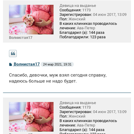
Девица на выданье
Сообщения:
1173
Зарегистрирован:
04 июн 2017, 13:09
Пол:
Женский
В каких клиниках проводилось
лечение:
Ава-Петер
Благодарил (а):
144 раза
Поблагодарили:
123 раза
Волнистая17
С
Волнистая17
24 мар 2021, 19:31
о
о
Спасибо, девочки, муж взял сегодня справку,
б
щ
надеюсь больше не надо будет.
е
н
и
е
Девица на выданье
Сообщения:
1173
Зарегистрирован:
04 июн 2017, 13:09
Пол:
Женский
В каких клиниках проводилось
лечение:
Ава-Петер
Благодарил (а):
144 раза