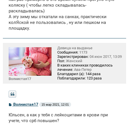
е
коляску ( чтобы легко складывалась-
н
раскладывалась)
и
е
А эту зиму мы откатали на санках, практически
колЯской не пользовались , ну или пешком на
площадку.
Девица на выданье
Сообщения:
1173
Зарегистрирован:
04 июн 2017, 13:09
Пол:
Женский
В каких клиниках проводилось
лечение:
Ава-Петер
Благодарил (а):
144 раза
Поблагодарили:
123 раза
Волнистая17
С
Волнистая17
15 мар 2021, 12:01
о
о
Юльсен, а как у тебя с лейкоцитами в крови при
б
щ
учете, что срб повышен?
е
н