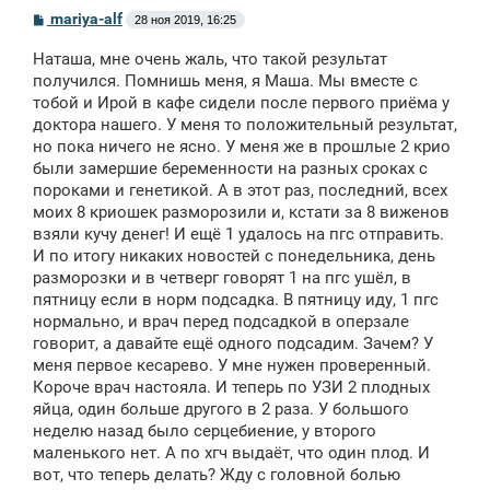
С
mariya-alf
28 ноя 2019, 16:25
о
о
Наташа, мне очень жаль, что такой результат
б
щ
получился. Помнишь меня, я Маша. Мы вместе с
е
тобой и Ирой в кафе сидели после первого приёма у
н
доктора нашего. У меня то положительный результат,
и
е
но пока ничего не ясно. У меня же в прошлые 2 крио
были замершие беременности на разных сроках с
пороками и генетикой. А в этот раз, последний, всех
моих 8 криошек разморозили и, кстати за 8 виженов
взяли кучу денег! И ещё 1 удалось на пгс отправить.
И по итогу никаких новостей с понедельника, день
разморозки и в четверг говорят 1 на пгс ушёл, в
пятницу если в норм подсадка. В пятницу иду, 1 пгс
нормально, и врач перед подсадкой в оперзале
говорит, а давайте ещё одного подсадим. Зачем? У
меня первое кесарево. У мне нужен проверенный.
Короче врач настояла. И теперь по УЗИ 2 плодных
яйца, один больше другого в 2 раза. У большого
неделю назад было серцебиение, у второго
маленького нет. А по хгч выдаёт, что один плод. И
вот, что теперь делать? Жду с головной болью