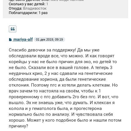
Сколько у вас детей:
1
Откуда:
Владивосток
Поблагодарили:
1 раз
С
mariya-alf
01 дек 2019, 09:19
о
о
Спасибо девочки за поддержку! Да мы уже
б
щ
обследовали вроде все, что можно. И как говорят
е
корейцы у нас не было причин для эко, но детей то
н
не было. Сказали все в вашей голове. А теперь 3
и
е
неудачных крио, 2 у нас сдавали на генетические
обследование хориона, да были генетические
отклония. Поэтому пгс и хотели делать клеткам. Но
врач зачем-то настояла на своём, чтобы к 1
проверенному с пгс добавить 2го без пгс. И вот, что
вышло. Эх не знаешь уже, что думать. И клексан я
колола и у гематолога была, и прогестерона
нормально было по анализу. И чувствовала себя
хорошо. Может у кого подобное было и нашли потом
причину?