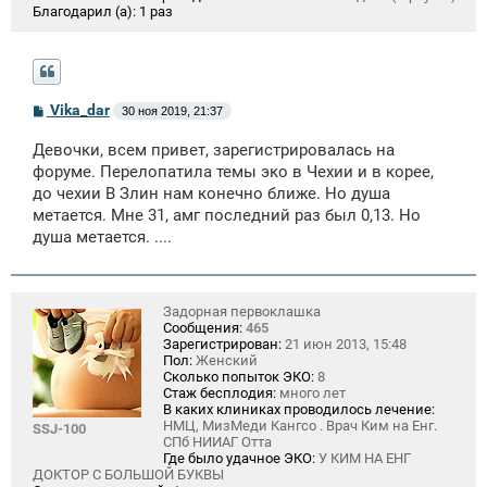
Благодарил (а):
1 раз
С
Vika_dar
30 ноя 2019, 21:37
о
о
Девочки, всем привет, зарегистрировалась на
б
щ
форуме. Перелопатила темы эко в Чехии и в корее,
е
до чехии В Злин нам конечно ближе. Но душа
н
метается. Мне 31, амг последний раз был 0,13. Но
и
е
душа метается. ....
Задорная первоклашка
Сообщения:
465
Зарегистрирован:
21 июн 2013, 15:48
Пол:
Женский
Сколько попыток ЭКО:
8
Стаж бесплодия:
много лет
В каких клиниках проводилось лечение:
НМЦ, МизМеди Кангсо . Врач Ким на Енг.
SSJ-100
СПб НИИАГ Отта
Где было удачное ЭКО:
У КИМ НА ЕНГ
ДОКТОР С БОЛЬШОЙ БУКВЫ