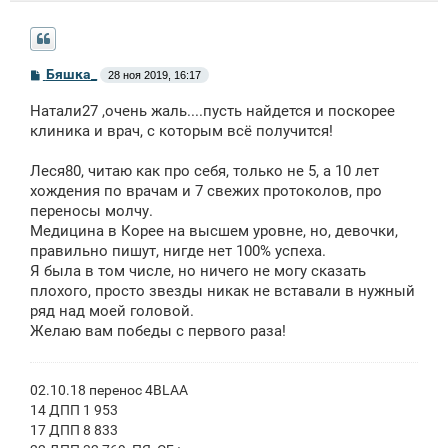
С
Бяшка_
28 ноя 2019, 16:17
о
о
Натали27 ,очень жаль....пусть найдется и поскорее
б
щ
клиника и врач, с которым всё получится!
е
н
Леся80, читаю как про себя, только не 5, а 10 лет
и
е
хождения по врачам и 7 свежих протоколов, про
переносы молчу.
Медицина в Корее на высшем уровне, но, девочки,
правильно пишут, нигде нет 100% успеха.
Я была в том числе, но ничего не могу сказать
плохого, просто звезды никак не вставали в нужный
ряд над моей головой.
Желаю вам победы с первого раза!
02.10.18 перенос 4BLAA
14 ДПП 1 953
17 ДПП 8 833