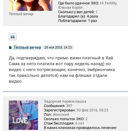
Где было удачное ЭКО:
HI Fertility,
Южная Корея
Сколько у вас детей:
1
Тёплый вечер
Благодарил (а):
4 раза
Поблагодарили:
1 раз
С
Тёплый вечер
29 ноя 2019, 14:13
о
о
Да, подтверждаю, что примо вижн платный в Хай.
б
щ
Сама за него платила вот пару недель назад) но
е
видео с него потрясающие, конечно, эмбриончика
н
так прикольно делятся) нам на флешке отдали
и
е
видео.
Задорная первоклашка
Сообщения:
307
Зарегистрирован:
03 фев 2016, 05:23
Пол:
Женский
Сколько попыток ЭКО:
2
Стаж бесплодия:
6 лет
В каких клиниках проводилось лечение: