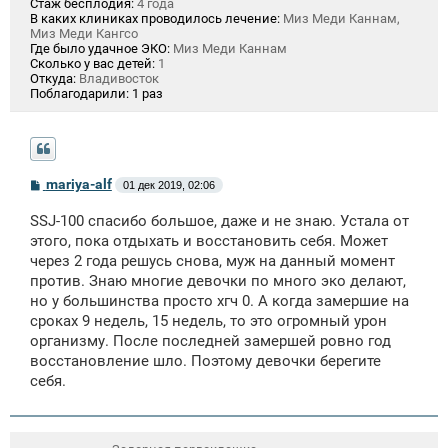
Стаж бесплодия:
4 года
В каких клиниках проводилось лечение:
Миз Меди Каннам,
Миз Меди Кангсо
Где было удачное ЭКО:
Миз Меди Каннам
Сколько у вас детей:
1
Откуда:
Владивосток
Поблагодарили:
1 раз
С
mariya-alf
01 дек 2019, 02:06
о
о
SSJ-100 спасибо большое, даже и не знаю. Устала от
б
щ
этого, пока отдыхать и восстановить себя. Может
е
через 2 года решусь снова, муж на данный момент
н
против. Знаю многие девочки по много эко делают,
и
е
но у большинства просто хгч 0. А когда замершие на
сроках 9 недель, 15 недель, то это огромный урон
организму. После последней замершей ровно год
восстановление шло. Поэтому девочки берегите
себя.