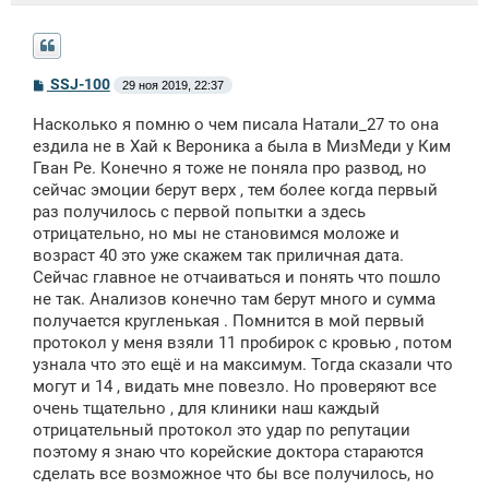
С
SSJ-100
29 ноя 2019, 22:37
о
о
Насколько я помню о чем писала Натали_27 то она
б
щ
ездила не в Хай к Вероника а была в МизМеди у Ким
е
Гван Ре. Конечно я тоже не поняла про развод, но
н
сейчас эмоции берут верх , тем более когда первый
и
е
раз получилось с первой попытки а здесь
отрицательно, но мы не становимся моложе и
возраст 40 это уже скажем так приличная дата.
Сейчас главное не отчаиваться и понять что пошло
не так. Анализов конечно там берут много и сумма
получается кругленькая . Помнится в мой первый
протокол у меня взяли 11 пробирок с кровью , потом
узнала что это ещё и на максимум. Тогда сказали что
могут и 14 , видать мне повезло. Но проверяют все
очень тщательно , для клиники наш каждый
отрицательный протокол это удар по репутации
поэтому я знаю что корейские доктора стараются
сделать все возможное что бы все получилось, но