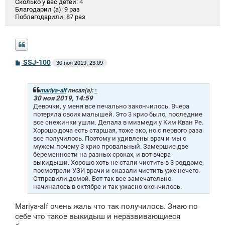
Сколько у вас детей:
4
Благодарил (а):
9 раз
Поблагодарили:
87 раз
С
SSJ-100
30 ноя 2019, 23:09
о
о
б
щ
mariya-alf
писал(а):
↑
е
30 ноя 2019, 14:59
н
Девочки, у меня все печально закончилось. Вчера
и
потеряла своих малышей. Это 3 крио было, последние
е
все снежинки ушли. Делала в мизмеди у Ким Кван Ре.
Хорошо доча есть старшая, тоже эко, но с первого раза
все получилось. Поэтому и удивлены врач и мы с
мужем почему 3 крио провальный. Замершие две
беременности на разных сроках, и вот вчера
выкидыши. Хорошо хоть не стали чистить в 3 роддоме,
посмотрели УЗИ врачи и сказали чистить уже нечего.
Отправили домой. Вот так все замечательно
начиналось в октябре и так ужасно окончилось.
Mariya-alf очень жаль что так получилось. Знаю по
себе что такое выкидыш и неразвивающиеся