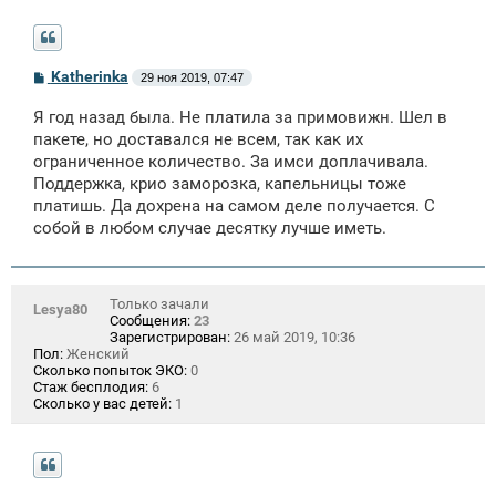
С
Katherinka
29 ноя 2019, 07:47
о
о
Я год назад была. Не платила за примовижн. Шел в
б
щ
пакете, но доставался не всем, так как их
е
ограниченное количество. За имси доплачивала.
н
Поддержка, крио заморозка, капельницы тоже
и
е
платишь. Да дохрена на самом деле получается. С
собой в любом случае десятку лучше иметь.
Только зачали
Lesya80
Сообщения:
23
Зарегистрирован:
26 май 2019, 10:36
Пол:
Женский
Сколько попыток ЭКО:
0
Стаж бесплодия:
6
Сколько у вас детей:
1