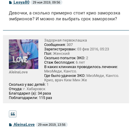
С
Lesya80
29 ноя 2019, 09:56
о
о
Девочки, а сколько примерно стоит крио заморозка
б
щ
эмбрионов? И можно ли выбрать срок заморозки?
е
н
и
е
Задорная первоклашка
Сообщения:
307
Зарегистрирован:
03 фев 2016, 05:23
Пол:
Женский
Сколько попыток ЭКО:
2
Стаж бесплодия:
6 лет
В каких клиниках проводилось лечение:
МизМеди, Кангсо.
AleinaLove
Где было удачное ЭКО:
МизМеди, Кангсо.
Крио, врач Ким Мин Же
Сколько у вас детей:
1
Откуда:
г. Хабаровск
Благодарил (а):
34 раза
Поблагодарили:
115 раз
С
AleinaLove
29 ноя 2019, 13:56
о
о