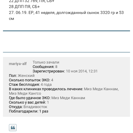
22 ДПП 32 769, ПЯ, СБ+
28 ДПП ПЯ, СБ+
27. 06.19. ЕР, 41 неделя, долгожданный сынок 3320 гр и 53
см
Только зачали
mariya-alf
Сообщения:
8
Зарегистрирован:
10 ноя 2014, 12:31
Пол:
Женский
Сколько попыток ЭКО:
4
Стаж бесплодия:
4 года
В каких клиниках проводилось лечение:
Миз Меди Каннам,
Миз Меди Кангсо
Где было удачное ЭКО:
Миз Меди Каннам
Сколько у вас детей:
1
Откуда:
Владивосток
Поблагодарили:
1 раз