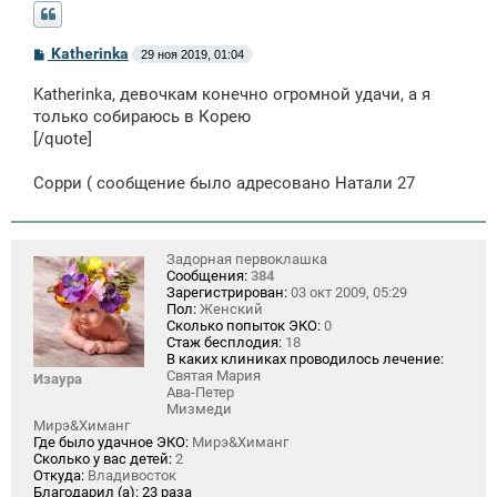
С
Katherinka
29 ноя 2019, 01:04
о
о
Katherinka, девочкам конечно огромной удачи, а я
б
щ
только собираюсь в Корею
е
[/quote]
н
и
е
Сорри ( сообщение было адресовано Натали 27
Задорная первоклашка
Сообщения:
384
Зарегистрирован:
03 окт 2009, 05:29
Пол:
Женский
Сколько попыток ЭКО:
0
Стаж бесплодия:
18
В каких клиниках проводилось лечение:
Святая Мария
Изаура
Ава-Петер
Мизмеди
Мирэ&Химанг
Где было удачное ЭКО:
Мирэ&Химанг
Сколько у вас детей:
2
Откуда:
Владивосток
Благодарил (а):
23 раза