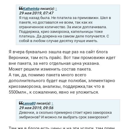
б
щ
Katherinka
писал(а):
↑
е
29 ноя 2019, 07:47
н
Я год назад была. Не платила за примовижн. Шел в
и
пакете, но доставался не всем, так как их
е
ограниченное количество. За имси доплачивала.
Поддержка, крио заморозка, капельницы тоже
платишь. Да дохрена на самом деле получается. С
собой в любом случае десятку лучше иметь.
Я вчера буквально зашла еще раз на сайт блога
Вероники, там есть прайс. Вот там промовижн идет
вне пакета, за него отдельная цена указана.
Может решили изменить состав пакета.
А так, да, помимо пакета много всего
дополнительного будет еще полюбак, элементарно
криозаморозка, анализы, поддержка,так что в
5500млн., к сожалению, явно не уложиться.
Lesya80
писал(а):
↑
29 ноя 2019, 09:56
Девочки, а сколько примерно стоит крио заморозка
эмбрионов? И можно ли выбрать срок заморозки?
Там же в блоге есть цены и на эти услуги, там прям