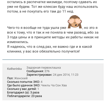
остались в распечатке мизмеди, поэтому сдавать их
уже не будем. Тот же клексан буду наш использовать
потом, а не покупать его там до 11 нед.
Чего-то я вообще не туда ушла уже
, но это я
все к тому, что я так и не поняла в чем развод, ибо за
3 года цены и в принципе методы их работы никак не
изменились.
Я надеюсь, что в след.раз, не важно где и в какой
клинике, у вас все обязательно получится!
Задорная первоклашка
Katherinka
Сообщения:
276
Зарегистрирован:
24 дек 2014, 11:23
Пол:
Женский
Сколько попыток ЭКО:
4
Где было удачное ЭКО:
Чеиль Ча Сон Хва
Сколько у вас детей:
1
Благодарил (а):
3 раза
Поблагодарили:
23 раза