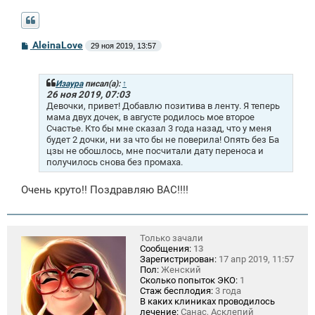
С
AleinaLove
29 ноя 2019, 13:57
о
о
б
щ
Изаура
писал(а):
↑
е
26 ноя 2019, 07:03
н
Девочки, привет! Добавлю позитива в ленту. Я теперь
и
мама двух дочек, в августе родилось мое второе
е
Счастье. Кто бы мне сказал 3 года назад, что у меня
будет 2 дочки, ни за что бы не поверила! Опять без Ба
цзы не обошлось, мне посчитали дату переноса и
получилось снова без промаха.
Очень круто!! Поздравляю ВАС!!!!
Только зачали
Сообщения:
13
Зарегистрирован:
17 апр 2019, 11:57
Пол:
Женский
Сколько попыток ЭКО:
1
Стаж бесплодия:
3 года
В каких клиниках проводилось
лечение:
Санас, Асклепий