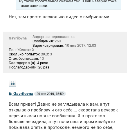
ну такое трогательное скажем так. В Хай наверно тоже
такое записали.
Нет, там просто несколько видео с эмбрионами.
Задорная первоклашка
Gavrilovna
Сообщения:
260
Зарегистрирован:
10 янв 2017, 12:03
Пол:
Женский
Сколько попыток ЭКО:
3
Стаж бесплодия:
10
Благодарил (а):
4 раза
Поблагодарили:
20 раз
С
Gavrilovna
29 ноя 2019, 15:59
о
о
Всем привет! Давно не заглядывала к вам, а тут
б
щ
открываю пробирку и ого себе.... скоротала вечерок
е
перечитывая новые сообщения. Я в протокол
н
больше не ездила, а тут почитала и прям как-будто
и
е
побывала опять в протоколе, немного не по себе,