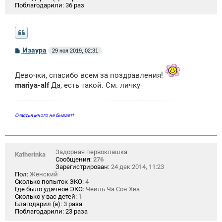
Поблагодарили:
36 раз
С
Изаура
29 ноя 2019, 02:31
о
о
б
Девочки, спасибо всем за поздравления!
щ
е
mariya-alf
Да, есть такой. См. личку
н
и
е
Счастья много не бывает!
Задорная первоклашка
Katherinka
Сообщения:
276
Зарегистрирован:
24 дек 2014, 11:23
Пол:
Женский
Сколько попыток ЭКО:
4
Где было удачное ЭКО:
Чеиль Ча Сон Хва
Сколько у вас детей:
1
Благодарил (а):
3 раза
Поблагодарили:
23 раза