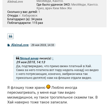
МизМеди, Кангсо.
AleinaLove
Где было удачное ЭКО:
МизМеди, Кангсо.
Крио, врач Ким Мин Же
Сколько у вас детей:
1
Откуда:
г. Хабаровск
Благодарил (а):
34 раза
Поблагодарили:
115 раз
С
AleinaLove
29 ноя 2019, 14:33
о
о
б
щ
Тёплый вечер
писал(а):
↑
е
29 ноя 2019, 14:13
н
Да, подтверждаю, что примо вижн платный в Хай.
и
Сама за него платила вот пару недель назад) но видео
е
с него потрясающие, конечно, эмбриончика так
прикольно делятся) нам на флешке отдали видео.
Я флэшку тоже храню
Люблю иногда
пересматривать, у меня еще там видео
мизмедишное, ну такое трогательное скажем так. В
Хай наверно тоже такое записали.