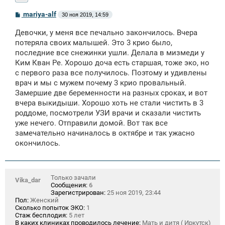
С
mariya-alf
30 ноя 2019, 14:59
о
о
Девочки, у меня все печально закончилось. Вчера
б
щ
потеряла своих малышей. Это 3 крио было,
е
последние все снежинки ушли. Делала в мизмеди у
н
Ким Кван Ре. Хорошо доча есть старшая, тоже эко, но
и
е
с первого раза все получилось. Поэтому и удивлены
врач и мы с мужем почему 3 крио провальный.
Замершие две беременности на разных сроках, и вот
вчера выкидыши. Хорошо хоть не стали чистить в 3
роддоме, посмотрели УЗИ врачи и сказали чистить
уже нечего. Отправили домой. Вот так все
замечательно начиналось в октябре и так ужасно
окончилось.
Только зачали
Vika_dar
Сообщения:
6
Зарегистрирован:
25 ноя 2019, 23:44
Пол:
Женский
Сколько попыток ЭКО:
1
Стаж бесплодия:
5 лет
В каких клиниках проводилось лечение:
Мать и дитя ( Иркутск)