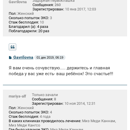
Задорная первоклашка
Gavrilovna
Сообщения:
260
Зарегистрирован:
10 янв 2017, 12:03
Пол:
Женский
Сколько попыток ЭКО:
3
Стаж бесплодия:
10
Благодарил (а):
4 раза
Поблагодарили:
20 раз
С
Gavrilovna
01 дек 2019, 06:19
о
о
Я вам очень сочувствую..... держитесь и главная
б
щ
победа у вас уже есть- ваш ребёнок! Это счастье!!!
е
н
и
е
Только зачали
mariya-alf
Сообщения:
8
Зарегистрирован:
10 ноя 2014, 12:31
Пол:
Женский
Сколько попыток ЭКО:
4
Стаж бесплодия:
4 года
В каких клиниках проводилось лечение:
Миз Меди Каннам,
Миз Меди Кангсо
Где было удачное ЭКО:
Миз Меди Каннам