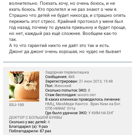
волнительно. Поехать хочу, но очень боюсь, и не
ехать боюсь. Кто пролетел и не раз знают о чем я.
Страшно что детей не будет никогда, и страшно опять
пережить этот стресс. Крайний протокол у меня был
год назад, почему то думала привыкну и будет проще,
но нет, каждый раз ещё сложнее. Вообщем как-то
так.
А то что гарантий никто не даёт это так и есть.
Джонг да джонг очень хорошая, но чудес не бывает
Задорная первоклашка
Сообщения:
465
Зарегистрирован:
21 июн 2013, 15:48
Пол:
Женский
Сколько попыток ЭКО:
8
Стаж бесплодия:
много лет
В каких клиниках проводилось лечение:
НМЦ, МизМеди Кангсо . Врач Ким на Енг.
SSJ-100
СПб НИИАГ Отта
Где было удачное ЭКО:
У КИМ НА ЕНГ
ДОКТОР С БОЛЬШОЙ БУКВЫ
Сколько у вас детей:
4
Благодарил (а):
9 раз
Поблагодарили:
87 раз