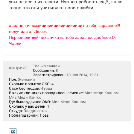
увы не все в их власти. Нужно пробовать ещё , знаю
точно что они учитывают свои ошибки.
аааапппчччхххииииииииииииииииии на тебя заразное!!!
получила от Люсек
Персональный чих апчхи на тебя заразное двойное.От
Чарли.
Только зачали
mariya-alf
Сообщения:
8
Зарегистрирован:
10 ноя 2014, 12:31
Пол:
Женский
Сколько попыток ЭКО:
4
Стаж бесплодия:
4 года
В каких клиниках проводилось лечение:
Миз Меди Каннам,
Миз Меди Кангсо
Где было удачное ЭКО:
Миз Меди Каннам
Сколько у вас детей:
1
Откуда:
Владивосток
Поблагодарили:
1 раз