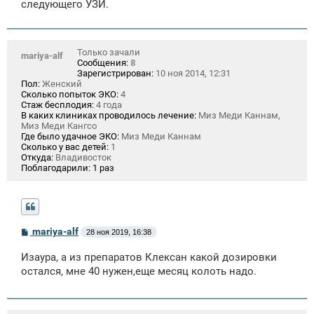
следующего УЗИ.
Только зачали
mariya-alf
Сообщения:
8
Зарегистрирован:
10 ноя 2014, 12:31
Пол:
Женский
Сколько попыток ЭКО:
4
Стаж бесплодия:
4 года
В каких клиниках проводилось лечение:
Миз Меди Каннам,
Миз Меди Кангсо
Где было удачное ЭКО:
Миз Меди Каннам
Сколько у вас детей:
1
Откуда:
Владивосток
Поблагодарили:
1 раз
С
mariya-alf
28 ноя 2019, 16:38
о
о
Изаура, а из препаратов Клексан какой дозировки
б
щ
остался, мне 40 нужен,еще месяц колоть надо.
е
н
и
е