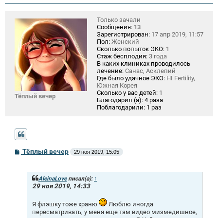
Только зачали
Сообщения:
13
Зарегистрирован:
17 апр 2019, 11:57
Пол:
Женский
Сколько попыток ЭКО:
1
Стаж бесплодия:
3 года
В каких клиниках проводилось
лечение:
Санас, Асклепий
Где было удачное ЭКО:
HI Fertility,
Южная Корея
Сколько у вас детей:
1
Тёплый вечер
Благодарил (а):
4 раза
Поблагодарили:
1 раз
С
Тёплый вечер
29 ноя 2019, 15:05
о
о
б
щ
AleinaLove
писал(а):
↑
е
29 ноя 2019, 14:33
н
и
Я флэшку тоже храню
Люблю иногда
е
пересматривать, у меня еще там видео мизмедишное,