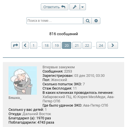
Ответить
Поиск
Расширенный п
816 сообщений
Страница
20
из
24
1
18
19
20
21
22
24
…
…
Пред.
След.
Впервые замужем
Сообщения:
2253
Зарегистрирован:
03 дек 2010, 03:30
Пол:
Женский
Сколько попыток ЭКО:
7
Стаж бесплодия:
11
В каких клиниках проводилось лечение:
Хабаровский ПЦ, Ю.Корея МизМеди, Ава-
Бяшка_
Петер СПб
Где было удачное ЭКО:
Ава-Петер СПб
Сколько у вас детей:
1
Откуда:
Дальний Восток
Благодарил (а):
1970 раз
Поблагодарили:
4743 раза