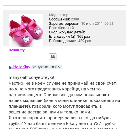
Модератор
Сообщения:
2908
Зарегистрирован:
10 июн 2011, 09:21
Пол:
Женский
Сколько у вас детей:
1
Благодарил (а):
165 раз
Поблагодарили:
489 раз
HelloKitty
С
HelloKitty
01 дек 2019, 09:55
о
о
mariya-alf сочувствую!
б
щ
Честно, не в коем случае не принимай на свой счет,
е
но я не могу представить корейца, на чем то
н
настаивающего. Они же всегда нам показывают
и
е
наших малышей (мне в моей клинике показывали на
планшете), говорили кого могут подсадить, а
решение всегда за нами и только нами.
Я хотела спросить проверяла ли ты когда-нибудь
трубы? У нас была девочка Elka у нее по УЗИ трубы