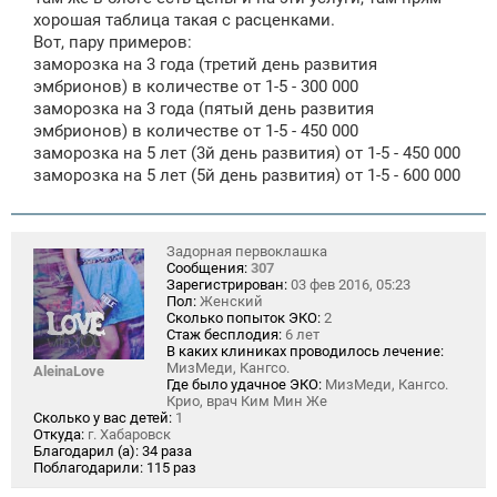
хорошая таблица такая с расценками.
Вот, пару примеров:
заморозка на 3 года (третий день развития
эмбрионов) в количестве от 1-5 - 300 000
заморозка на 3 года (пятый день развития
эмбрионов) в количестве от 1-5 - 450 000
заморозка на 5 лет (3й день развития) от 1-5 - 450 000
заморозка на 5 лет (5й день развития) от 1-5 - 600 000
Задорная первоклашка
Сообщения:
307
Зарегистрирован:
03 фев 2016, 05:23
Пол:
Женский
Сколько попыток ЭКО:
2
Стаж бесплодия:
6 лет
В каких клиниках проводилось лечение:
МизМеди, Кангсо.
AleinaLove
Где было удачное ЭКО:
МизМеди, Кангсо.
Крио, врач Ким Мин Же
Сколько у вас детей:
1
Откуда:
г. Хабаровск
Благодарил (а):
34 раза
Поблагодарили:
115 раз