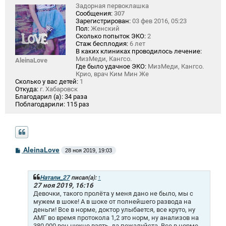
Задорная первоклашка
Сообщения:
307
Зарегистрирован:
03 фев 2016, 05:23
Пол:
Женский
Сколько попыток ЭКО:
2
Стаж бесплодия:
6 лет
В каких клиниках проводилось лечение:
МизМеди, Кангсо.
AleinaLove
Где было удачное ЭКО:
МизМеди, Кангсо.
Крио, врач Ким Мин Же
Сколько у вас детей:
1
Откуда:
г. Хабаровск
Благодарил (а):
34 раза
Поблагодарили:
115 раз
С
AleinaLove
28 ноя 2019, 19:03
о
о
б
щ
Натали_27
писал(а):
↑
е
27 ноя 2019, 16:16
н
Девочки, такого пролёта у меня дано не было, мы с
и
мужем в шоке! А в шоке от полнейшего развода на
е
деньги! Все в норме, доктор улыбается, все круто, ну
АМГ во время протокола 1,2 это норм, ну анализов на
380 000 вон нужно взять, да пожалуйста. Все в норме.