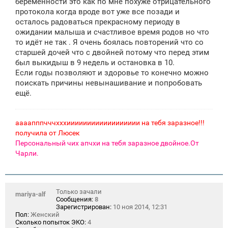
беременности это как по мне похуже отрицательного
протокола когда вроде вот уже все позади и
осталось радоваться прекрасному периоду в
ожидании малыша и счастливое время родов но что
то идёт не так . Я очень боялась повторений что со
старшей дочей что с двойней потому что перед этим
был выкидыш в 9 недель и остановка в 10.
Если годы позволяют и здоровье то конечно можно
поискать причины невынашивание и попробовать
ещё.
аааапппчччхххииииииииииииииииии на тебя заразное!!!
получила от Люсек
Персональный чих апчхи на тебя заразное двойное.От
Чарли.
Только зачали
mariya-alf
Сообщения:
8
Зарегистрирован:
10 ноя 2014, 12:31
Пол:
Женский
Сколько попыток ЭКО:
4