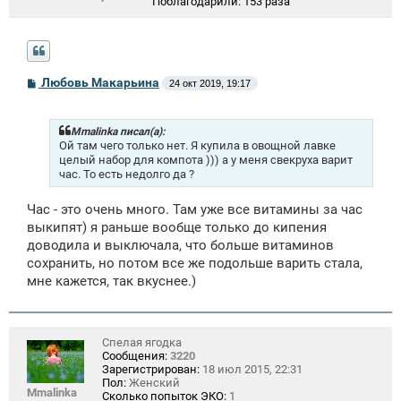
Поблагодарили:
153 раза
С
Любовь Макарьина
24 окт 2019, 19:17
о
о
б
щ
Mmalinka писал(а):
е
Ой там чего только нет. Я купила в овощной лавке
н
целый набор для компота ))) а у меня свекруха варит
и
час. То есть недолго да ?
е
Час - это очень много. Там уже все витамины за час
выкипят) я раньше вообще только до кипения
доводила и выключала, что больше витаминов
сохранить, но потом все же подольше варить стала,
мне кажется, так вкуснее.)
Спелая ягодка
Сообщения:
3220
Зарегистрирован:
18 июл 2015, 22:31
Пол:
Женский
Mmalinka
Сколько попыток ЭКО:
1