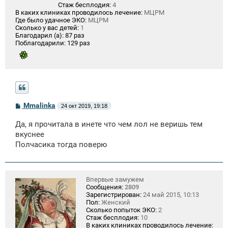
Стаж бесплодия:
4
В каких клиниках проводилось лечение:
МЦРМ
Где было удачное ЭКО:
МЦРМ
Сколько у вас детей:
1
Благодарил (а):
87 раз
Поблагодарили:
129 раз
С
Mmalinka
24 окт 2019, 19:18
о
о
Да, я прочитала в инете что чем лол не веришь тем
б
щ
вкуснее
е
Полчасика тогда поверю
н
и
е
Впервые замужем
Сообщения:
2809
Зарегистрирован:
24 май 2015, 10:13
Пол:
Женский
Сколько попыток ЭКО:
2
Стаж бесплодия:
10
В каких клиниках проводилось лечение: