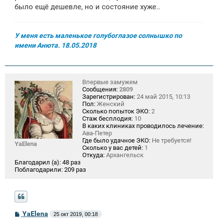
было ещё дешевле, но и состояние хуже..
У меня есть маленькое голубоглазое солнышко по
имени Анюта. 18.05.2018
Впервые замужем
Сообщения:
2809
Зарегистрирован:
24 май 2015, 10:13
Пол:
Женский
Сколько попыток ЭКО:
2
Стаж бесплодия:
10
В каких клиниках проводилось лечение:
Ава-Петер
Где было удачное ЭКО:
Не требуется!
YaElena
Сколько у вас детей:
1
Откуда:
Архангельск
Благодарил (а):
48 раз
Поблагодарили:
209 раз
С
YaElena
25 окт 2019, 00:18