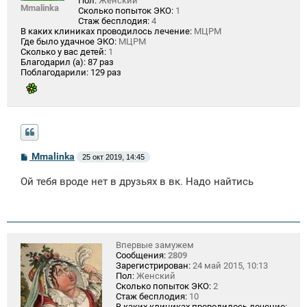
Пол:
Женский
Mmalinka
Сколько попыток ЭКО:
1
Стаж бесплодия:
4
В каких клиниках проводилось лечение:
МЦРМ
Где было удачное ЭКО:
МЦРМ
Сколько у вас детей:
1
Благодарил (а):
87 раз
Поблагодарили:
129 раз
С
Mmalinka
25 окт 2019, 14:45
о
о
Ой тебя вроде нет в друзьях в вк. Надо найтись
б
щ
е
н
и
е
Впервые замужем
Сообщения:
2809
Зарегистрирован:
24 май 2015, 10:13
Пол:
Женский
Сколько попыток ЭКО:
2
Стаж бесплодия:
10
В каких клиниках проводилось лечение: