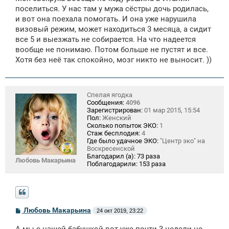
поселиться. У нас там у мужа сёстры дочь родилась,
и вот она поехала помогать. И она уже нарушила
визовый режим, может находиться 3 месяца, а сидит
все 5 и выезжать не собирается. На что надеется
вообще не понимаю. Потом больше не пустят и все.
Хотя без неё так спокойно, мозг никто не выносит. ))
Спелая ягодка
Сообщения:
4096
Зарегистрирован:
01 мар 2015, 15:54
Пол:
Женский
Сколько попыток ЭКО:
1
Стаж бесплодия:
4
Где было удачное ЭКО:
"Центр эко" на
Воскресенской
Благодарил (а):
73 раза
Любовь Макарьина
Поблагодарили:
153 раза
С
Любовь Макарьина
24 окт 2019, 23:22
о
о
А мы с нашей бабушкой вот уже почти 3 недели не