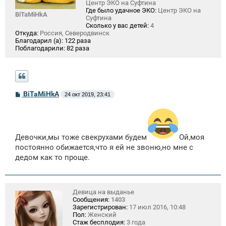
Центр ЭКО на Суфтина
Где было удачное ЭКО:
Центр ЭКО на
BiTaMiHkA
Суфтина
Сколько у вас детей:
4
Откуда:
Россия, Северодвинск
Благодарил (а):
122 раза
Поблагодарили:
82 раза
С
BiTaMiHkA
24 окт 2019, 23:41
о
о
б
щ
е
н
Девочки,мы тоже свекрухами будем
Ой,моя
и
постоянно обижается,что я ей не звоню,но мне с
е
дедом как то проще.
Девица на выданье
Сообщения:
1403
Зарегистрирован:
17 июл 2016, 10:48
Пол:
Женский
Стаж бесплодия:
3 года