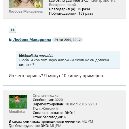
Где было удачное ЭКО:
"Центр эко" на
Воскресенской
Благодарил (а):
73 раза
Любовь Макарьина
Поблагодарили:
153 раза
С
Любовь Макарьина
24 окт 2019, 19:12
о
о
б
щ
Mmalinka писал(а):
е
Люба. Я компот Варю напомни сколько он должен
н
кипеть ?
и
е
Из чего варишь? Я минут 10 кипячу примерно.
Спелая ягодка
Сообщения:
3220
Зарегистрирован:
18 июл 2015, 22:31
Пол:
Женский
Mmalinka
Сколько попыток ЭКО:
1
Стаж бесплодия:
4
В каких клиниках проводилось лечение:
МЦРМ
Где было удачное ЭКО:
МЦРМ