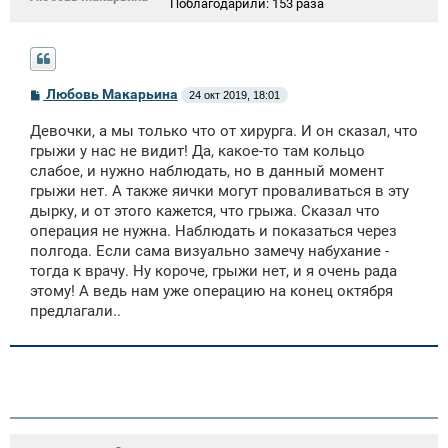
Поблагодарили:
153 раза
С
Любовь Макарьина
24 окт 2019, 18:01
о
о
Девочки, а мы только что от хирурга. И он сказал, что
б
щ
грыжи у нас не видит! Да, какое-то там кольцо
е
слабое, и нужно наблюдать, но в данный момент
н
грыжи нет. А также яички могут проваливаться в эту
и
е
дырку, и от этого кажется, что грыжа. Сказал что
операция не нужна. Наблюдать и показаться через
полгода. Если сама визуально замечу набухание -
тогда к врачу. Ну короче, грыжи нет, и я очень рада
этому! А ведь нам уже операцию на конец октября
предлагали..