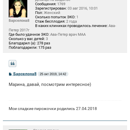
Сообщения:
1769
Зарегистрирован:
03 авг 2016, 10:01
Пол:
Женский
Сколько попыток ЭКО:
1
Барселона8
Стаж бесплодия:
2 года
В каких клиниках проводилось лечение:
Ава-
Петер 2017г
Где было удачное ЭКО:
Ава-Петер врач МАА
Сколько у вас детей:
3
Благодарил (а):
278 раз
Поблагодарили:
175 раз
С
Барселона8
25 окт 2019, 14:42
о
о
Марина, давай, посмотрим интересное)
б
щ
е
н
и
е
Мои сладкие пирожочки родились 27.04.2018