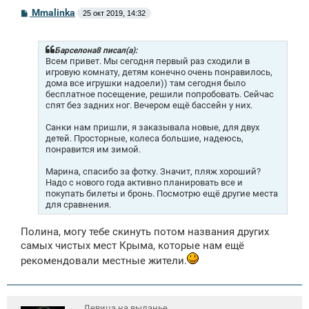
С
Mmalinka
25 окт 2019, 14:32
о
о
б
щ
Барселона8 писал(а):
е
Всем привет. Мы сегодня первый раз сходили в
н
игровую комнату, детям конечно очень понравилось,
и
дома все игрушки надоели)) там сегодня было
е
бесплатное посещение, решили попробовать. Сейчас
спят без задних ног. Вечером ещё бассейн у них.
Санки нам пришли, я заказывала новые, для двух
детей. Просторные, колеса большие, надеюсь,
понравится им зимой.
Марина, спасибо за фотку. Значит, пляж хороший?
Надо с нового года активно планировать все и
покупать билеты и бронь. Посмотрю ещё другие места
для сравнения.
Полина, могу тебе скинуть потом названия других
самых чистых мест Крыма, которые нам ещё
рекомендовали местные жители.
Девица на выданье