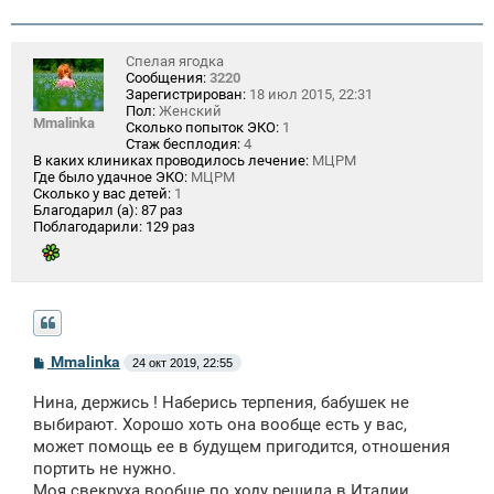
Спелая ягодка
Сообщения:
3220
Зарегистрирован:
18 июл 2015, 22:31
Пол:
Женский
Mmalinka
Сколько попыток ЭКО:
1
Стаж бесплодия:
4
В каких клиниках проводилось лечение:
МЦРМ
Где было удачное ЭКО:
МЦРМ
Сколько у вас детей:
1
Благодарил (а):
87 раз
Поблагодарили:
129 раз
С
Mmalinka
24 окт 2019, 22:55
о
о
Нина, держись ! Наберись терпения, бабушек не
б
щ
выбирают. Хорошо хоть она вообще есть у вас,
е
может помощь ее в будущем пригодится, отношения
н
портить не нужно.
и
е
Моя свекруха вообще по ходу решила в Италии