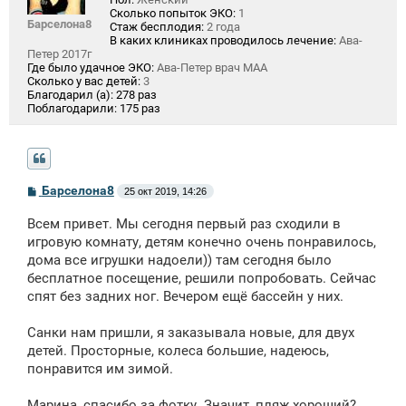
Сколько попыток ЭКО:
1
Барселона8
Стаж бесплодия:
2 года
В каких клиниках проводилось лечение:
Ава-
Петер 2017г
Где было удачное ЭКО:
Ава-Петер врач МАА
Сколько у вас детей:
3
Благодарил (а):
278 раз
Поблагодарили:
175 раз
С
Барселона8
25 окт 2019, 14:26
о
о
Всем привет. Мы сегодня первый раз сходили в
б
щ
игровую комнату, детям конечно очень понравилось,
е
дома все игрушки надоели)) там сегодня было
н
бесплатное посещение, решили попробовать. Сейчас
и
е
спят без задних ног. Вечером ещё бассейн у них.
Санки нам пришли, я заказывала новые, для двух
детей. Просторные, колеса большие, надеюсь,
понравится им зимой.
Марина, спасибо за фотку. Значит, пляж хороший?