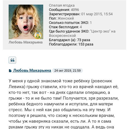
Спелая ягодка
Сообщения:
4096
Зарегистрирован:
01 мар 2015, 15:54
Пол:
Женский
Сколько попыток ЭКО:
1
Стаж бесплодия:
4
Где было удачное ЭКО:
"Центр эко" на
Воскресенской
Благодарил (а):
73 раза
Любовь Макарьина
Поблагодарили:
153 раза
С
Любовь Макарьина
24 окт 2019, 21:59
о
о
У меня у одной знакомой тоже ребёнку (ровесник
б
щ
Левика) грыжу ставили, кто-то из врачей находил её,
е
кто-то нет, так вот - на днях сделали операцию, а
н
грыжи - то и не было там! Получается, зря разрезали,
и
е
ребёнка бедного намучили и испугали, для матери
стресс. Мы с ней как раз общались на эту тему. И
поэтому я решила, что схожу к нескольким врачам,
чтобы уж наверняка сказали, есть ли. А то я сама
руками грыжу эту ну никак не ощущала. А ведь она