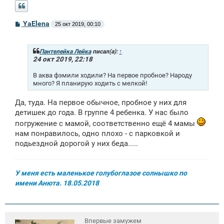
С
YaElena
25 окт 2019, 00:10
о
о
б
щ
Пантелейка Лейка
писал(а):
↑
е
24 окт 2019, 22:18
н
и
В аква фэмили ходили? На первое пробное? Народу
е
много? Я планирую ходить с мелкой!
Да, туда. На первое обычное, пробное у них для
детишек до года. В группе 4 ребенка. У нас было
погружение с мамой, соответственно ещё 4 мамы
нам понравилось, одно плохо - с парковкой и
подьездной дорогой у них беда.....
У меня есть маленькое голубоглазое солнышко по
имени Анюта. 18.05.2018
Впервые замужем