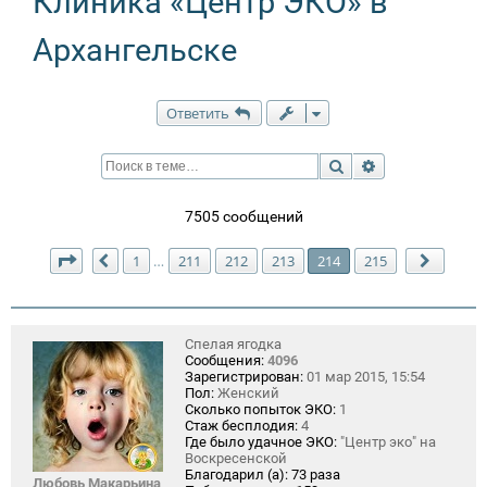
Клиника «Центр ЭКО» в
Архангельске
Ответить
Поиск
Расширенный п
7505 сообщений
Страница
214
из
215
1
211
212
213
214
215
…
Пред.
След.
Спелая ягодка
Сообщения:
4096
Зарегистрирован:
01 мар 2015, 15:54
Пол:
Женский
Сколько попыток ЭКО:
1
Стаж бесплодия:
4
Где было удачное ЭКО:
"Центр эко" на
Воскресенской
Благодарил (а):
73 раза
Любовь Макарьина