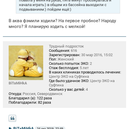
повыла у меня на руках, пять минут проозиралась и
начала играть:) в общем из бассейна выходили с
подвыванием:) пойдем ещё:)
В аква фэмили ходили? На первое пробное? Народу
много? Я планирую ходить с мелкой!
Трудный подросток
Сообщения:
616
Зарегистрирован:
30 мар 2016, 15:02
Пол:
Женский
Сколько попыток ЭКО:
2
Стаж бесплодия:
5 лет
В каких клиниках проводилось лечение:
Центр ЭКО на Суфтина
Где было удачное ЭКО:
Центр ЭКО на
BiTaMiHkA
Суфтина
Сколько у вас детей:
4
Откуда:
Россия, Северодвинск
Благодарил (а):
122 раза
Поблагодарили:
82 раза
С
BiTaMiHkA
24 окт 2019, 22:49