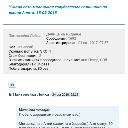
е
У меня есть маленькое голубоглазое солнышко по
имени Анюта. 18.05.2018
Девица на выданье
Пантелейка Лейка
Сообщения:
1692
Зарегистрирован:
01 окт 2017, 07:57
Пол:
Женский
Сколько попыток ЭКО:
1
Стаж бесплодия:
2
В каких клиниках проводилось лечение:
Ава-Петер, СПб
Благодарил (а):
34 раза
Поблагодарили:
80 раз
С
Пантелейка Лейка
24 окт 2019, 22:18
о
о
б
щ
YaElena писал(а):
е
Люба, с хорошими новостями вас:)
н
и
Мы сегодня с Аней сходили в бассейн:) Аня минут 10
е