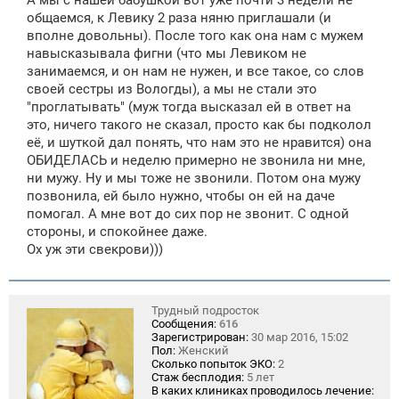
б
щ
общаемся, к Левику 2 раза няню приглашали (и
е
вполне довольны). После того как она нам с мужем
н
навысказывала фигни (что мы Левиком не
и
е
занимаемся, и он нам не нужен, и все такое, со слов
своей сестры из Вологды), а мы не стали это
"проглатывать" (муж тогда высказал ей в ответ на
это, ничего такого не сказал, просто как бы подколол
её, и шуткой дал понять, что нам это не нравится) она
ОБИДЕЛАСЬ и неделю примерно не звонила ни мне,
ни мужу. Ну и мы тоже не звонили. Потом она мужу
позвонила, ей было нужно, чтобы он ей на даче
помогал. А мне вот до сих пор не звонит. С одной
стороны, и спокойнее даже.
Ох уж эти свекрови)))
Трудный подросток
Сообщения:
616
Зарегистрирован:
30 мар 2016, 15:02
Пол:
Женский
Сколько попыток ЭКО:
2
Стаж бесплодия:
5 лет
В каких клиниках проводилось лечение: