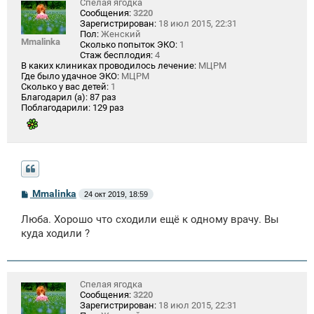
Спелая ягодка
Сообщения:
3220
Зарегистрирован:
18 июл 2015, 22:31
Пол:
Женский
Mmalinka
Сколько попыток ЭКО:
1
Стаж бесплодия:
4
В каких клиниках проводилось лечение:
МЦРМ
Где было удачное ЭКО:
МЦРМ
Сколько у вас детей:
1
Благодарил (а):
87 раз
Поблагодарили:
129 раз
С
Mmalinka
24 окт 2019, 18:59
о
о
Люба. Хорошо что сходили ещё к одному врачу. Вы
б
щ
куда ходили ?
е
н
и
е
Спелая ягодка
Сообщения:
3220
Зарегистрирован:
18 июл 2015, 22:31