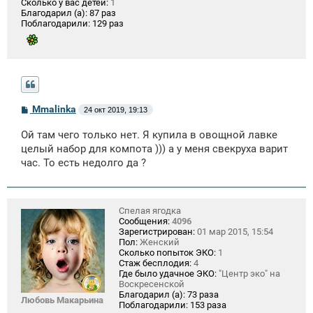
Сколько у вас детей:
1
Благодарил (а):
87 раз
Поблагодарили:
129 раз
С
Mmalinka
24 окт 2019, 19:13
о
о
Ой там чего только нет. Я купила в овощной лавке
б
щ
целый набор для компота ))) а у меня свекруха варит
е
час. То есть недолго да ?
н
и
е
Спелая ягодка
Сообщения:
4096
Зарегистрирован:
01 мар 2015, 15:54
Пол:
Женский
Сколько попыток ЭКО:
1
Стаж бесплодия:
4
Где было удачное ЭКО:
"Центр эко" на
Воскресенской
Благодарил (а):
73 раза
Любовь Макарьина
Поблагодарили:
153 раза