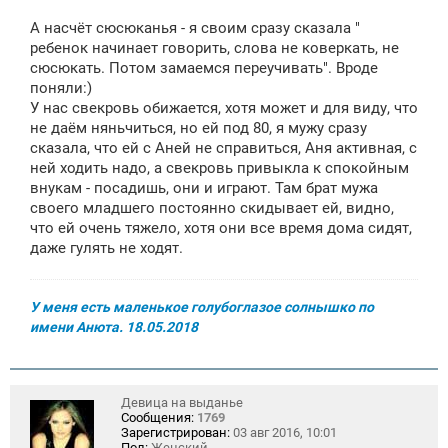
о
о
А насчёт сюсюканья - я своим сразу сказала "
б
щ
ребенок начинает говорить, слова не коверкать, не
е
сюсюкать. Потом замаемся переучивать". Вроде
н
поняли:)
и
е
У нас свекровь обижается, хотя может и для виду, что
не даём няньчиться, но ей под 80, я мужу сразу
сказала, что ей с Аней не справиться, Аня активная, с
ней ходить надо, а свекровь привыкла к спокойным
внукам - посадишь, они и играют. Там брат мужа
своего младшего постоянно скидывает ей, видно,
что ей очень тяжело, хотя они все время дома сидят,
даже гулять не ходят.
У меня есть маленькое голубоглазое солнышко по
имени Анюта. 18.05.2018
Девица на выданье
Сообщения:
1769
Зарегистрирован:
03 авг 2016, 10:01
Пол:
Женский