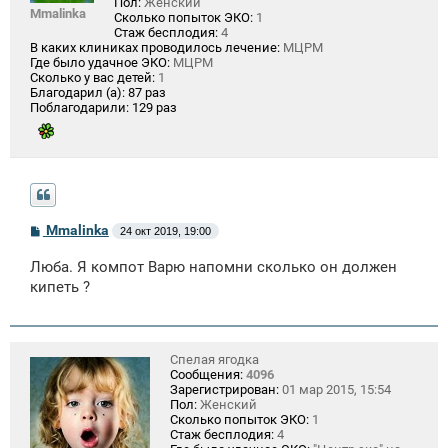
Пол:
Женский
Mmalinka
Сколько попыток ЭКО:
1
Стаж бесплодия:
4
В каких клиниках проводилось лечение:
МЦРМ
Где было удачное ЭКО:
МЦРМ
Сколько у вас детей:
1
Благодарил (а):
87 раз
Поблагодарили:
129 раз
С
Mmalinka
24 окт 2019, 19:00
о
о
Люба. Я компот Варю напомни сколько он должен
б
щ
кипеть ?
е
н
и
е
Спелая ягодка
Сообщения:
4096
Зарегистрирован:
01 мар 2015, 15:54
Пол:
Женский
Сколько попыток ЭКО:
1
Стаж бесплодия:
4