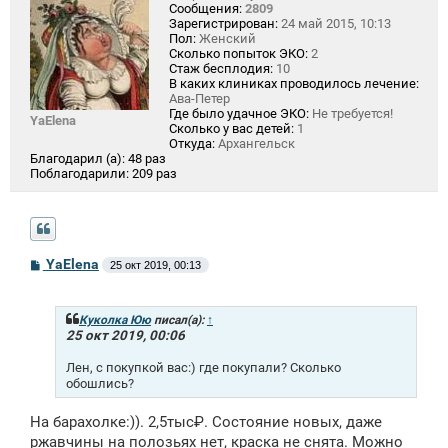
Сообщения:
2809
Зарегистрирован:
24 май 2015, 10:13
Пол:
Женский
Сколько попыток ЭКО:
2
Стаж бесплодия:
10
В каких клиниках проводилось лечение:
Ава-Петер
Где было удачное ЭКО:
Не требуется!
YaElena
Сколько у вас детей:
1
Откуда:
Архангельск
Благодарил (а):
48 раз
Поблагодарили:
209 раз
С
YaElena
25 окт 2019, 00:13
о
о
б
щ
Куколка Юю
писал(а):
↑
е
25 окт 2019, 00:06
н
и
Лен, с покупкой вас:) где покупали? Сколько
е
обошлись?
На барахолке:)). 2,5тыс₽. Состояние новых, даже
ржавчины на полозьях нет, краска не снята. Можно