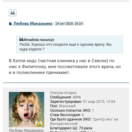
С
Любовь Макарьина
24 окт 2019, 19:14
о
о
б
щ
Mmalinka писал(а):
е
Люба. Хорошо что сходили ещё к одному врачу. Вы
н
куда ходили ?
и
е
В Хэппи кидс (частная клиника у нас в Севске) по
омс к Филиппову, мне посоветовали этого врача, он
и в поликлинике принимает.
Спелая ягодка
Сообщения:
4096
Зарегистрирован:
01 мар 2015, 15:54
Пол:
Женский
Сколько попыток ЭКО:
1
Стаж бесплодия:
4
Где было удачное ЭКО:
"Центр эко" на
Воскресенской
Благодарил (а):
73 раза
Любовь Макарьина