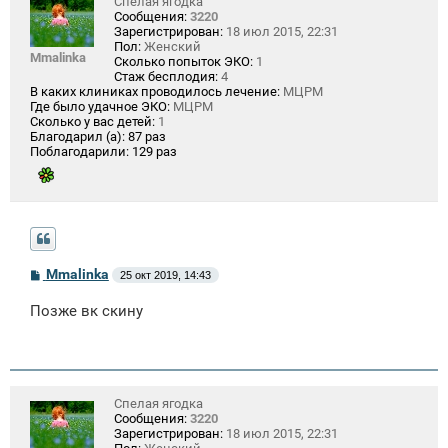
Спелая ягодка
Сообщения:
3220
Зарегистрирован:
18 июл 2015, 22:31
Пол:
Женский
Mmalinka
Сколько попыток ЭКО:
1
Стаж бесплодия:
4
В каких клиниках проводилось лечение:
МЦРМ
Где было удачное ЭКО:
МЦРМ
Сколько у вас детей:
1
Благодарил (а):
87 раз
Поблагодарили:
129 раз
С
Mmalinka
25 окт 2019, 14:43
о
о
Позже вк скину
б
щ
е
н
и
е
Спелая ягодка
Сообщения:
3220
Зарегистрирован:
18 июл 2015, 22:31