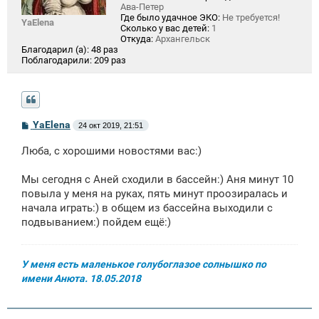
Ава-Петер
Где было удачное ЭКО:
Не требуется!
YaElena
Сколько у вас детей:
1
Откуда:
Архангельск
Благодарил (а):
48 раз
Поблагодарили:
209 раз
С
YaElena
24 окт 2019, 21:51
о
о
Люба, с хорошими новостями вас:)
б
щ
е
Мы сегодня с Аней сходили в бассейн:) Аня минут 10
н
повыла у меня на руках, пять минут проозиралась и
и
е
начала играть:) в общем из бассейна выходили с
подвыванием:) пойдем ещё:)
У меня есть маленькое голубоглазое солнышко по
имени Анюта. 18.05.2018