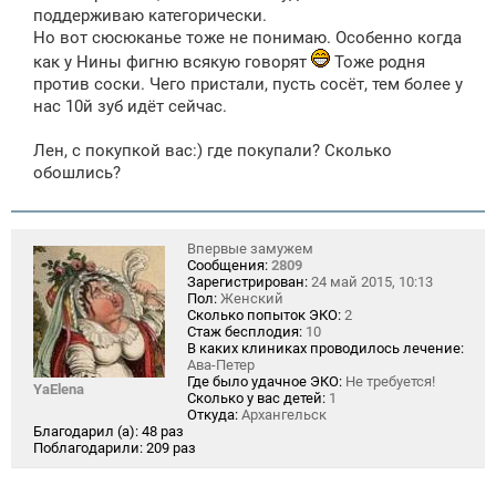
поддерживаю категорически.
Но вот сюсюканье тоже не понимаю. Особенно когда
как у Нины фигню всякую говорят
Тоже родня
против соски. Чего пристали, пусть сосёт, тем более у
нас 10й зуб идёт сейчас.
Лен, с покупкой вас:) где покупали? Сколько
обошлись?
Впервые замужем
Сообщения:
2809
Зарегистрирован:
24 май 2015, 10:13
Пол:
Женский
Сколько попыток ЭКО:
2
Стаж бесплодия:
10
В каких клиниках проводилось лечение:
Ава-Петер
Где было удачное ЭКО:
Не требуется!
YaElena
Сколько у вас детей:
1
Откуда:
Архангельск
Благодарил (а):
48 раз
Поблагодарили:
209 раз