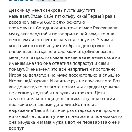
о
о
Девочки,у меня свекровь пустышку титя
б
щ
называет.Отдай бабе титю,тьфу кака!Первый раз в
е
деревне у мамы было,слух режет,но
н
промолчала.Сегодня опять тоже самое.Рассказала
и
е
мужу,сказала,чтобы поговорил с ней сам,а то она
вечно ему и его сестре на меня жалуется.У мамы
конфликт с ней был,учит их брата двоюродного
дядей называть,я не стала молчать,обиделась на
меня,хотя я просто сказала,называйте вещи своими
именами,на что она ответила,подрастут и сами
поймут.Очень меня это все напрягает,и постоянно
Игоря выделяет,он на мужа похож,только и слышно
Игорюша,Игорюша.И опять с рук не спускает его.Вот
как донести,что от этого потом мы страдаем,они же
не легкие уже,чтобы на руках их таскать.Дети
самостоятельно ходят,все понимают,а она с ними
все как с малышами дига дига.Вот что за
выражение?Бесит!Лишний раз стараюсь не просить
ни о чем!Не ладится у меня с ней,хоть и понимаю,что
она бабушка и мама мужа,а вот не перевариваю ее и
все тут.