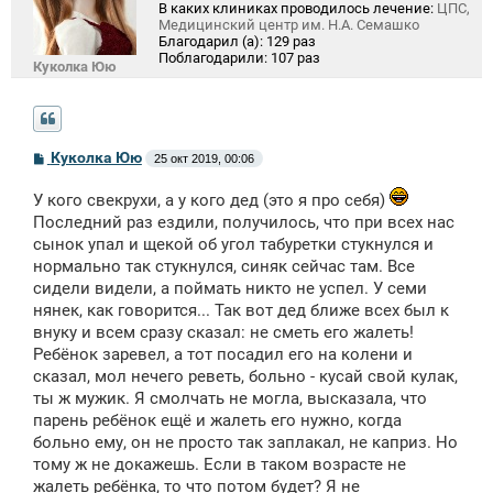
В каких клиниках проводилось лечение:
ЦПС,
Медицинский центр им. Н.А. Семашко
Благодарил (а):
129 раз
Поблагодарили:
107 раз
Куколка Юю
С
Куколка Юю
25 окт 2019, 00:06
о
о
У кого свекрухи, а у кого дед (это я про себя)
б
щ
Последний раз ездили, получилось, что при всех нас
е
сынок упал и щекой об угол табуретки стукнулся и
н
и
нормально так стукнулся, синяк сейчас там. Все
е
сидели видели, а поймать никто не успел. У семи
нянек, как говорится... Так вот дед ближе всех был к
внуку и всем сразу сказал: не сметь его жалеть!
Ребёнок заревел, а тот посадил его на колени и
сказал, мол нечего реветь, больно - кусай свой кулак,
ты ж мужик. Я смолчать не могла, высказала, что
парень ребёнок ещё и жалеть его нужно, когда
больно ему, он не просто так заплакал, не каприз. Но
тому ж не докажешь. Если в таком возрасте не
жалеть ребёнка, то что потом будет? Я не