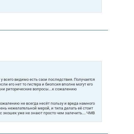
у всего видимо есть саои последствия. Получается
ли его нет то гистера и биопсия вполне могут его
Одни риторические вопросы....к сожалению
 сожалению не всегда несёт пользу и вреда намного
ень нежелательной мерой, и типа делать её стоит
вас экошек уже не знают просто чем залечить.... ЧМВ