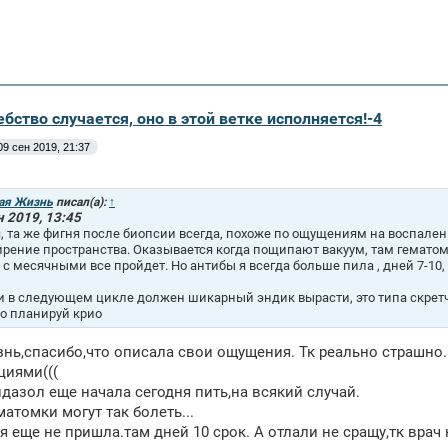
бство случается, оно в этой ветке исполняется!-4
09 сен 2019, 21:37
ая Жизнь
писал(а):
↑
н 2019, 13:45
, та же фигня после биопсии всегда, похоже по ощущениям на воспалени
рение пространства. Оказывается когда пощипают вакуум, там гематом
, с месячными все пройдет. Но антибы я всегда больше пила , дней 7-1
и в следующем цикле должен шикарный эндик вырасти, это типа скрет
то планируй крио
нь,спасибо,что описала свои ощущения. Тк реально страшно..
циями(((
дазол еще начала сегодня пить,на всякий случай.
матомки могут так болеть...
я еще не пришла.там дней 10 срок. А отлали не сращу,тк врач