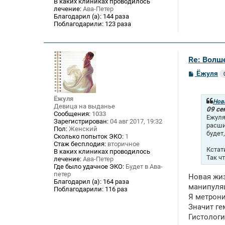
В каких клиниках проводилось
лечение:
Ава-Петер
Благодарил (а):
144 раза
Поблагодарили:
123 раза
Re: Волше
С
Ёжуля
о
о
б
Ёжуля
щ
Нов
Девица на выданье
е
09 се
Сообщения:
1033
н
Ежуля
Зарегистрирован:
04 авг 2017, 19:32
и
расши
Пол:
Женский
е
будет
Сколько попыток ЭКО:
1
Стаж бесплодия:
вторичное
Кстат
В каких клиниках проводилось
Так ч
лечение:
Ава-Петер
Где было удачное ЭКО:
Будет в Ава-
петер
Новая жиз
Благодарил (а):
164 раза
манипуля
Поблагодарили:
116 раз
Я метрони
Значит ге
Гистологи