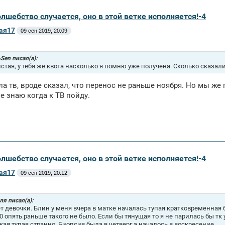
олшебство случается, оно в этой ветке исполняется!-4
ая17
09 сен 2019, 20:09
Sen писал(а):
стая, у тебя же квота насколько я помню уже получена. Сколько сказал
ла тв, вроде сказал, что перенос не раньше ноября. Но мы же 
е знаю когда к ТВ пойду.
олшебство случается, оно в этой ветке исполняется!-4
ая17
09 сен 2019, 20:12
я писал(а):
т девочки. Блин у меня вчера в матке началась тупая кратковременная 
0 опять.раньше такого не было. Если бы тянущая то я не парилась бы тк
акая тупая,странно. Биопсия была в четверг,а началось в воскресение.