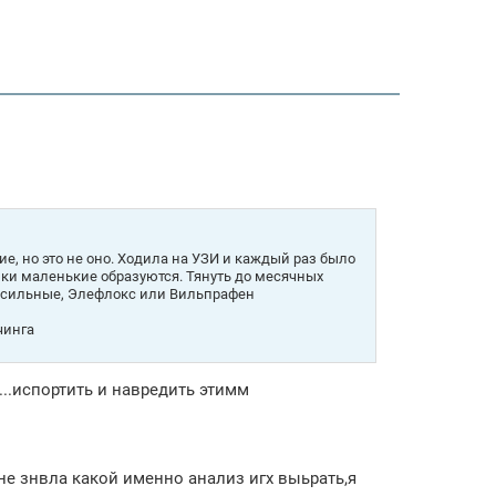
е, но это не оно. Ходила на УЗИ и каждый раз было
ки маленькие образуются. Тянуть до месячных
0, сильные, Элефлокс или Вильпрафен
чинга
..испортить и навредить этимм
 не знвла какой именно анализ игх выьрать,я