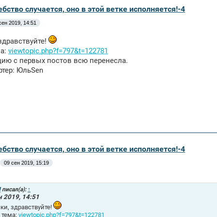
бство случается, оно в этой ветке исполняется!-4
сен 2019, 14:51
здравствуйте!
ма:
viewtopic.php?f=797&t=122781
ию с первых постов всю перенесла.
ртер: ЮльSen
бство случается, оно в этой ветке исполняется!-4
09 сен 2019, 15:19
d
писал(а):
↑
н 2019, 14:51
ки, здравствуйте!
 тема:
viewtopic.php?f=797&t=122781