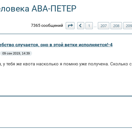
еловека АВА-ПЕТЕР
Страница
211
из
211
7365 сообщений
1
207
208
209
…
Пред.
бство случается, оно в этой ветке исполняется!-4
09 сен 2019, 14:39
, у тебя же квота насколько я помню уже получена. Сколько 