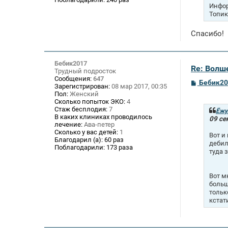
Инфор
Топик
Спасибо!
Бебик2017
Re: Волше
Трудный подросток
Сообщения:
647
С
Бебик20
Зарегистрирован:
08 мар 2017, 00:35
о
Пол:
Женский
о
Сколько попыток ЭКО:
4
б
Стаж бесплодия:
7
щ
Ёжу
В каких клиниках проводилось
е
09 се
лечение:
Ава-петер
н
и
Сколько у вас детей:
1
Вот и
е
Благодарил (а):
60 раз
дебил
Поблагодарили:
173 раза
туда 
Вот м
больш
тольк
кстат