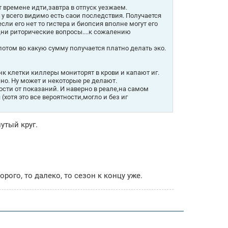
т времене идти,завтра в отпуск уезжаем.
у всего видимо есть саои последствия. Получается
ли его нет то гистера и биопсия вполне могут его
Одни риторические вопросы....к сожалению
отом во какую сумму получается платно делать эко.
нк клетки киллеры мониторят в крови и капают иг.
чно. Ну может и некоторые ре делают.
сти от показаний. И наверно в реале,на самом
хотя это все вероятности,могло и без иг
утый круг.
рого, то далеко, то сезон к концу уже.