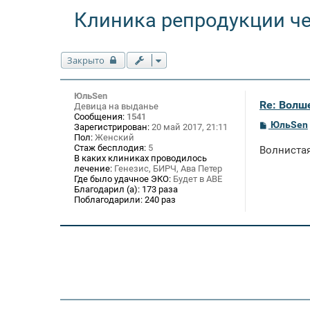
Клиника репродукции ч
Закрыто
ЮльSen
Re: Волше
Девица на выданье
Сообщения:
1541
С
ЮльSen
Зарегистрирован:
20 май 2017, 21:11
о
Пол:
Женский
о
Стаж бесплодия:
5
Волнистая
б
В каких клиниках проводилось
щ
лечение:
Генезис, БИРЧ, Ава Петер
е
Где было удачное ЭКО:
Будет в АВЕ
н
Благодарил (а):
173 раза
и
Поблагодарили:
240 раз
е