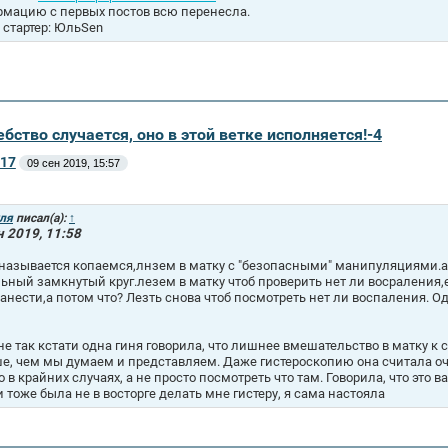
мацию с первых постов всю перенесла.
 стартер: ЮльSen
бство случается, оно в этой ветке исполняется!-4
17
09 сен 2019, 15:57
ля
писал(а):
↑
н 2019, 11:58
 называется копаемся,лнзем в матку с "безопасными" манипуляциями.а 
ьный замкнутый круг.лезем в матку чтоб проверить нет ли восраления,ес
занести,а потом что? Лезть снова чтоб посмотреть нет ли воспаления. 
не так кстати одна гиня говорила, что лишнее вмешательство в матку к
е, чем мы думаем и представляем. Даже гистероскопию она считала оч
о в крайних случаях, а не просто посмотреть что там. Говорила, что это 
и тоже была не в восторге делать мне гистеру, я сама настояла