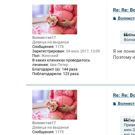
Re: Re: В
С
Волнист
о
о
б
щ
Юль
Волнистая17
е
Волни
Девица на выданье
н
Сообщения:
1173
и
Я не поня
Зарегистрирован:
04 июн 2017, 13:09
е
Пол:
Женский
Поэтому н
В каких клиниках проводилось
лечение:
Ава-Петер
Благодарил (а):
144 раза
Поблагодарили:
123 раза
Re: Re: В
С
Волнист
о
о
б
щ
Ёжул
Волнистая17
е
Приве
Девица на выданье
н
мин 3
Сообщения:
1173
и
вот т