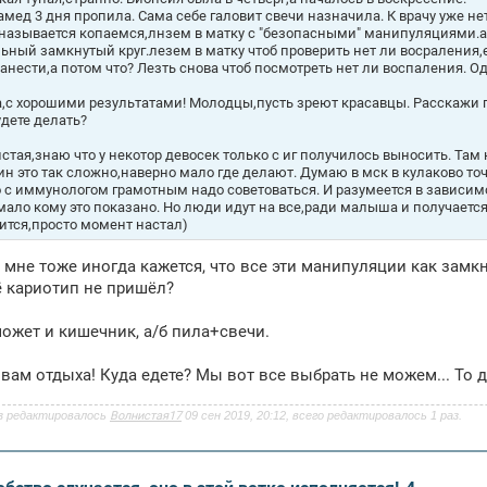
мед 3 дня пропила. Сама себе галовит свечи назначила. К врачу уже не
 называется копаемся,лнзем в матку с "безопасными" манипуляциями.а 
ьный замкнутый круг.лезем в матку чтоб проверить нет ли восраления,ес
занести,а потом что? Лезть снова чтоб посмотреть нет ли воспаления. 
,с хорошими результатами! Молодцы,пусть зреют красавцы. Расскажи п
удете делать?
стая,знаю что у некотор девосек только с иг получилось выносить. Там 
ин это так сложно,наверно мало где делают. Думаю в мск в кулаково то
о с иммунологом грамотным надо советоваться. И разумеется в зависимо
мало кому это показано. Но люди идут на все,ради малыша и получается (
ится,просто момент настал)
, мне тоже иногда кажется, что все эти манипуляции как замкн
ё кариотип не пришёл?
может и кишечник, а/б пила+свечи.
вам отдыха! Куда едете? Мы вот все выбрать не можем... То до
з редактировалось
Волнистая17
09 сен 2019, 20:12, всего редактировалось 1 раз.