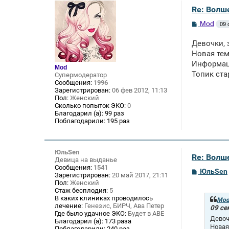
Re: Волше
С
Mod
09 
о
о
Девочки, 
б
щ
Новая те
е
Информац
н
Mod
и
Топик ста
Супермодератор
е
Сообщения:
1996
Зарегистрирован:
06 фев 2012, 11:13
Пол:
Женский
Сколько попыток ЭКО:
0
Благодарил (а):
99 раз
Поблагодарили:
195 раз
ЮльSen
Re: Волше
Девица на выданье
Сообщения:
1541
С
ЮльSen
Зарегистрирован:
20 май 2017, 21:11
о
Пол:
Женский
о
Стаж бесплодия:
5
б
В каких клиниках проводилось
щ
Mo
лечение:
Генезис, БИРЧ, Ава Петер
е
09 се
Где было удачное ЭКО:
Будет в АВЕ
н
Девоч
и
Благодарил (а):
173 раза
Новая
е
Поблагодарили:
240 раз