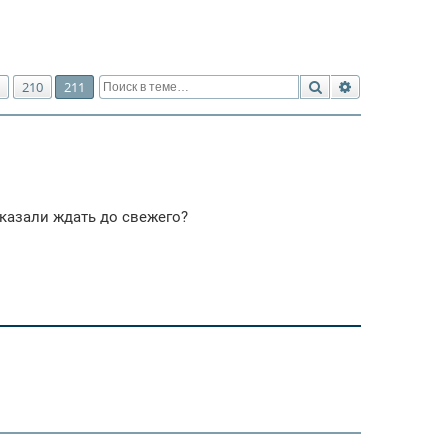
Поиск
Расширенный 
210
211
сказали ждать до свежего?