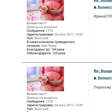
Re: Волше
С
Волнист
о
о
ИринаСПб,
б
щ
Волнистая17
е
Девица на выданье
н
Сообщения:
1173
и
Зарегистрирован:
04 июн 2017, 13:09
е
Пол:
Женский
В каких клиниках проводилось
лечение:
Ава-Петер
Благодарил (а):
144 раза
Поблагодарили:
123 раза
Re: Волше
С
Волнист
о
о
Перехожу
б
щ
Волнистая17
е
Девица на выданье
н
Сообщения:
1173
и
Зарегистрирован:
04 июн 2017, 13:09
е
Пол:
Женский