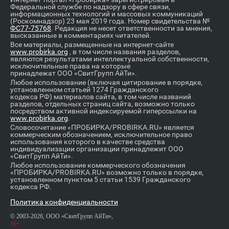
Федеральной службе по надзору в сфере связи,
информационных технологий и массовых коммуникаций
(Роскомнадзор) 23 мая 2019 года. Номер свидетельства №
ФС77-75768
. Редакция не несет ответственности за мнения,
высказанные в комментариях читателей.
Все материалы, размещенные на интернет-сайте
www.probirka.org
, в том числе названия разделов,
являются результатами интеллектуальной собственности,
исключительные права на которые
принадлежат ООО «СвитГрупп АйТи».
Любое использование (включая цитирование в порядке,
установленном статьей 1274 Гражданского
кодекса РФ) материалов сайта, в том числе названий
разделов, отдельных страниц сайта, возможно только
посредством активной индексируемой гиперссылки на
www.probirka.org
.
Словосочетание «ПРОБИРКА/PROBIRKA.RU» является
коммерческим обозначением, исключительное право
использования которого в качестве средства
индивидуализации организации принадлежит ООО
«СвитГрупп АйТи».
Любое использование коммерческого обозначения
«ПРОБИРКА/PROBIRKA.RU» возможно только в порядке,
установленном пунктом 5 статьи 1539 Гражданского
кодекса РФ.
Политика конфиденциальности
© 2003-2026, ООО «СвитГрупп АйТи»,
16+