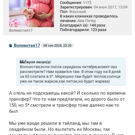
Сообщения:
1173
Зарегистрирован:
04 июн 2017, 13:09
Пол:
Женский
В каких клиниках проводилось
лечение:
Ава-Петер
Благодарил (а):
144 раза
Поблагодарили:
123 раза
Волнистая17
С
Волнистая17
09 сен 2019, 22:20
о
о
б
щ
Ёжуля писал(а):
е
Волнистая,если после середины октября,может оаэ
н
рассмотрите? Нам нравится там. В этом году на 8 дней
и
за 63 слетали в 3*. Морюшко там будет теплое,солнце
е
уже не такое жаркое,как летом,но будет жарааа)
А отель не подскажешь какой? И сколько по времени
трансфер? Что-то нам предлагали, но дорого было от
150, но 5* смотрели и трансфер тоже далеко как-то
был.
Мы уже вроде решили в тайланд, мы там в
свадебном были. Но вылетать из Москвы, так