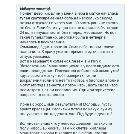
б
щ
Ёжуля писал(а):
е
Привет девочки. Блин у меня вчера в матке началась
н
тупая кратковременная боль.на несколько секунд
и
потом отпускает и через мин 30 опять.раньше такого
е
не было. Если бы тянущая то я не парилась бы тк уже
24 дц и тянущая могет быть перед месиками. Но вот
такая тупая,странно. Биопсия была в четверг,а
началось в воскресение.
Суммамед 3 дня пропила. Сама себе галовит свечи
назначила. К врачу уже нет времене идти,завтра в
отпуск уезжаем.
Вот и называется копаемся,лнзем в матку с
"безопасными" манипуляциями.а у всего видимо есть
саои последствия. Получается дебильный замкнутый
круг.лезем в матку чтоб проверить нет ли
восраления,если его нет то гистера и биопсия вполне
могут его туда занести,а потом что? Лезть снова чтоб
посмотреть нет ли воспаления. Одни риторические
вопросы....к сожалению
Ирина,с хорошими результатами! Молодцы,пусть
зреют красавцы. Расскажи потом во какую сумму
получается платно делать эко. Пгд будете делать?
Волнистая,знаю что у некотор девосек только с иг
получилось выносить. Там нк клетки киллеры
мониторят в крови и капают иг. Но блин это так