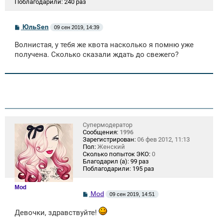
Поблагодарили:
240 раз
С
ЮльSen
09 сен 2019, 14:39
о
о
Волнистая, у тебя же квота насколько я помню уже
б
щ
получена. Сколько сказали ждать до свежего?
е
н
и
е
Супермодератор
Сообщения:
1996
Зарегистрирован:
06 фев 2012, 11:13
Пол:
Женский
Сколько попыток ЭКО:
0
Благодарил (а):
99 раз
Поблагодарили:
195 раз
Mod
С
Mod
09 сен 2019, 14:51
о
о
Девочки, здравствуйте!
б