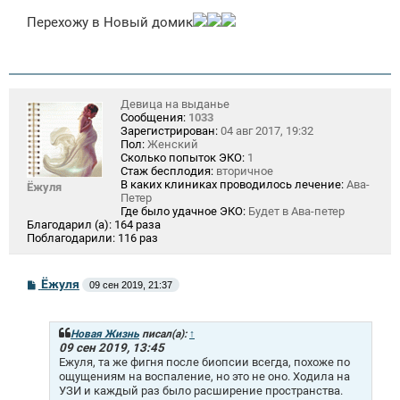
о
Перехожу в Новый домик
б
щ
е
н
и
е
Девица на выданье
Сообщения:
1033
Зарегистрирован:
04 авг 2017, 19:32
Пол:
Женский
Сколько попыток ЭКО:
1
Стаж бесплодия:
вторичное
В каких клиниках проводилось лечение:
Ава-
Ёжуля
Петер
Где было удачное ЭКО:
Будет в Ава-петер
Благодарил (а):
164 раза
Поблагодарили:
116 раз
С
Ёжуля
09 сен 2019, 21:37
о
о
б
щ
Новая Жизнь
писал(а):
↑
е
09 сен 2019, 13:45
н
Ежуля, та же фигня после биопсии всегда, похоже по
и
ощущениям на воспаление, но это не оно. Ходила на
е
УЗИ и каждый раз было расширение пространства.