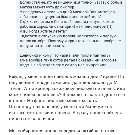
Волнистая,не,это не кишечник.я точно чувствую боль в
матке( мажет чуть др сих пор.
У вас девочки сколько дней мазало? Волнистая,а у
тебя какие ощущения были после пайпель?
Отдыхать летим в Сочи на 2 недели,по путевкам от
работы,в хороший санаторий) как пенсионеры))))
А вы когда хотите лететь?
Тв,кстати в отпуске 2ю половину скнтября и первую
полов октября. Поэтому и крио тоже раньше ноября не
получится планировать.
Девчонки и кому что назначали после пайпель?
Мне вообще гиня,котор делала сказали ничегооо ее
надо. На аб рецепт это я сама у нее выпросила.
Ежуля, у меня после пайпель мазало дня 2 вроде. По
ощущениям, вроде тоже иногда покалывало до М
точно. А ты кроверазжижайку никакую не пьёшь, или
может клексан колешь? Я помню ты как-то долго его
колола. На фоне них тоже может мазать.
По поводу назначений, у меня они были уже по
итогам гистологии и посева. А сразу после пайпель
ничего не назначали.
Мы собираемся после середины октября в отпуск.