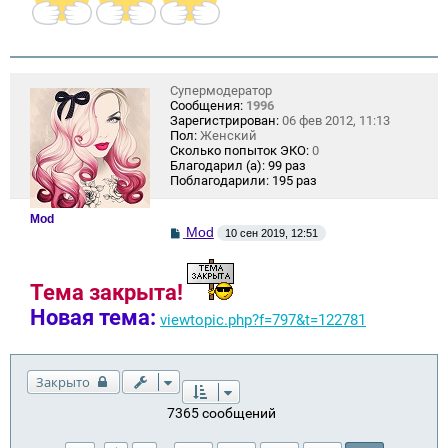
Супермодератор
Сообщения:
1996
Зарегистрирован:
06 фев 2012, 11:13
Пол:
Женский
Сколько попыток ЭКО:
0
Благодарил (а):
99 раз
Поблагодарили:
195 раз
Mod
С
Mod
10 сен 2019, 12:51
о
о
б
щ
Тема закрыта!
е
Новая тема:
н
viewtopic.php?f=797&t=122781
и
е
Закрыто
7365 сообщений