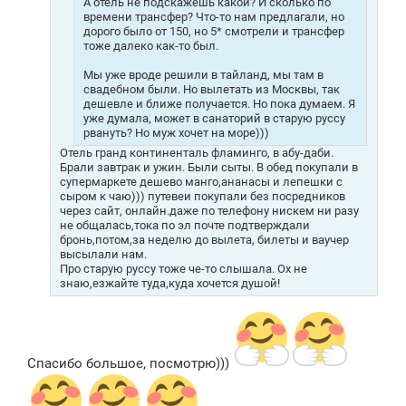
А отель не подскажешь какой? И сколько по
времени трансфер? Что-то нам предлагали, но
дорого было от 150, но 5* смотрели и трансфер
тоже далеко как-то был.
Мы уже вроде решили в тайланд, мы там в
свадебном были. Но вылетать из Москвы, так
дешевле и ближе получается. Но пока думаем. Я
уже думала, может в санаторий в старую руссу
рвануть? Но муж хочет на море)))
Отель гранд континенталь фламинго, в абу-даби.
Брали завтрак и ужин. Были сыты. В обед покупали в
супермаркете дешево манго,ананасы и лепешки с
сыром к чаю))) путевеи покупали без посредников
через сайт, онлайн.даже по телефону нискем ни разу
не общалась,тока по эл почте подтверждали
бронь,потом,за неделю до вылета, билеты и ваучер
высылали нам.
Про старую руссу тоже че-то слышала. Ох не
знаю,езжайте туда,куда хочется душой!
Спасибо большое, посмотрю)))