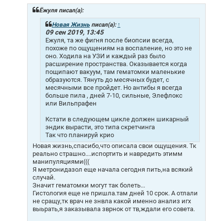
б
щ
Ёжуля писал(а):
е
н
Новая Жизнь
писал(а):
↑
и
09 сен 2019, 13:45
е
Ежуля, та же фигня после биопсии всегда,
похоже по ощущениям на воспаление, но это не
оно. Ходила на УЗИ и каждый раз было
расширение пространства. Оказывается когда
пощипают вакуум, там гематомки маленькие
образуются. Тянуть до месячных будет, с
месячными все пройдет. Но антибы я всегда
больше пила , дней 7-10, сильные, Элефлокс
или Вильпрафен
Кстати в следующем цикле должен шикарный
эндик вырасти, это типа скретчинга
Так что планируй крио
Новая жизнь,спасибо,что описала свои ощущения. Тк
реально страшно....испортить и навредить этимм
манипуляциями(((
Я метронидазол еще начала сегодня пить,на всякий
случай.
Значит гематомки могут так болеть...
Гистология еще не пришла.там дней 10 срок. А отлали
не сращу,тк врач не знвла какой именно анализ игх
выьрать,я заказывала зврнок от тв,ждали его совета.