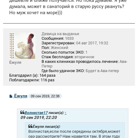
дешевле и ближе получается. Но пока думаем. Я уже
думала, может в санаторий в старую руссу рвануть?
Но муж хочет на море)))
Девица на выданье
Сообщения:
1033
Зарегистрирован:
04 авг 2017, 19:32
Пол:
Женский
Сколько попыток ЭКО:
1
Стаж бесплодия:
вторичное
В каких клиниках проводилось лечение:
Ава-
Ёжуля
Петер
Где было удачное ЭКО:
Будет в Ава-петер
Благодарил (а):
164 раза
Поблагодарили:
116 раз
С
Ёжуля
09 сен 2019, 22:38
о
о
б
щ
Волнистая17
писал(а):
↑
е
09 сен 2019, 22:20
н
и
Ёжуля писал(а):
е
Волнистая,если после середины октября,может
оаэ рассмотрите? Нам нравится там. В этом году