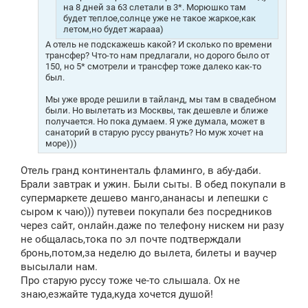
на 8 дней за 63 слетали в 3*. Морюшко там
будет теплое,солнце уже не такое жаркое,как
летом,но будет жарааа)
А отель не подскажешь какой? И сколько по времени
трансфер? Что-то нам предлагали, но дорого было от
150, но 5* смотрели и трансфер тоже далеко как-то
был.
Мы уже вроде решили в тайланд, мы там в свадебном
были. Но вылетать из Москвы, так дешевле и ближе
получается. Но пока думаем. Я уже думала, может в
санаторий в старую руссу рвануть? Но муж хочет на
море)))
Отель гранд континенталь фламинго, в абу-даби.
Брали завтрак и ужин. Были сыты. В обед покупали в
супермаркете дешево манго,ананасы и лепешки с
сыром к чаю))) путевеи покупали без посредников
через сайт, онлайн.даже по телефону нискем ни разу
не общалась,тока по эл почте подтверждали
бронь,потом,за неделю до вылета, билеты и ваучер
высылали нам.
Про старую руссу тоже че-то слышала. Ох не
знаю,езжайте туда,куда хочется душой!