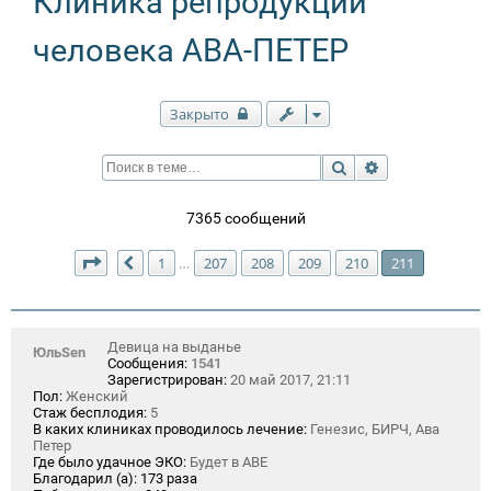
Клиника репродукции
человека АВА-ПЕТЕР
Закрыто
Поиск
Расширенный п
7365 сообщений
Страница
211
из
211
1
207
208
209
210
211
…
Пред.
Девица на выданье
ЮльSen
Сообщения:
1541
Зарегистрирован:
20 май 2017, 21:11
Пол:
Женский
Стаж бесплодия:
5
В каких клиниках проводилось лечение:
Генезис, БИРЧ, Ава
Петер
Где было удачное ЭКО:
Будет в АВЕ
Благодарил (а):
173 раза