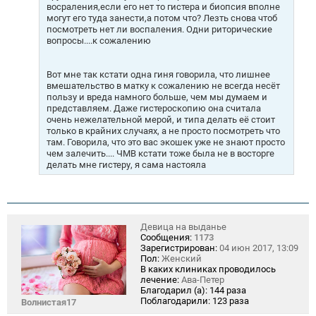
восраления,если его нет то гистера и биопсия вполне
могут его туда занести,а потом что? Лезть снова чтоб
посмотреть нет ли воспаления. Одни риторические
вопросы....к сожалению
Вот мне так кстати одна гиня говорила, что лишнее
вмешательство в матку к сожалению не всегда несёт
пользу и вреда намного больше, чем мы думаем и
представляем. Даже гистероскопию она считала
очень нежелательной мерой, и типа делать её стоит
только в крайних случаях, а не просто посмотреть что
там. Говорила, что это вас экошек уже не знают просто
чем залечить.... ЧМВ кстати тоже была не в восторге
делать мне гистеру, я сама настояла
Девица на выданье
Сообщения:
1173
Зарегистрирован:
04 июн 2017, 13:09
Пол:
Женский
В каких клиниках проводилось
лечение:
Ава-Петер
Благодарил (а):
144 раза
Поблагодарили:
123 раза
Волнистая17