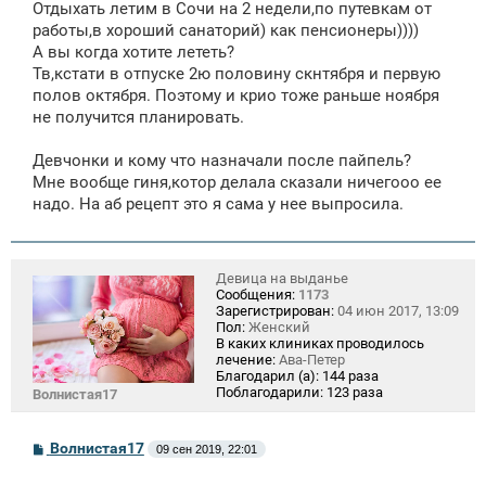
Отдыхать летим в Сочи на 2 недели,по путевкам от
работы,в хороший санаторий) как пенсионеры))))
А вы когда хотите лететь?
Тв,кстати в отпуске 2ю половину скнтября и первую
полов октября. Поэтому и крио тоже раньше ноября
не получится планировать.
Девчонки и кому что назначали после пайпель?
Мне вообще гиня,котор делала сказали ничегооо ее
надо. На аб рецепт это я сама у нее выпросила.
Девица на выданье
Сообщения:
1173
Зарегистрирован:
04 июн 2017, 13:09
Пол:
Женский
В каких клиниках проводилось
лечение:
Ава-Петер
Благодарил (а):
144 раза
Поблагодарили:
123 раза
Волнистая17
С
Волнистая17
09 сен 2019, 22:01
о
о