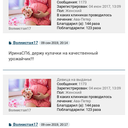
Сообщения:
1173
Зарегистрирован:
04 июн 2017, 13:09
Пол:
Женский
В каких клиниках проводилось
лечение:
Ава-Петер
Благодарил (а):
144 раза
Поблагодарили:
123 раза
Волнистая17
С
Волнистая17
09 сен 2019, 20:14
о
о
ИринаСПб, держу кулачки на качественный
б
щ
урожайчик!!!
е
н
и
е
Девица на выданье
Сообщения:
1173
Зарегистрирован:
04 июн 2017, 13:09
Пол:
Женский
В каких клиниках проводилось
лечение:
Ава-Петер
Благодарил (а):
144 раза
Поблагодарили:
123 раза
Волнистая17
С
Волнистая17
09 сен 2019, 20:17
о