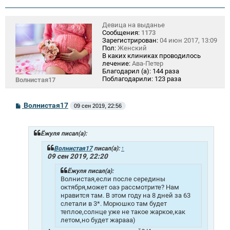
Девица на выданье
Сообщения:
1173
Зарегистрирован:
04 июн 2017, 13:09
Пол:
Женский
В каких клиниках проводилось
лечение:
Ава-Петер
Благодарил (а):
144 раза
Поблагодарили:
123 раза
Волнистая17
С
Волнистая17
09 сен 2019, 22:56
о
о
б
щ
Ёжуля писал(а):
е
н
Волнистая17
писал(а):
↑
и
09 сен 2019, 22:20
е
Ёжуля писал(а):
Волнистая,если после середины
октября,может оаэ рассмотрите? Нам
нравится там. В этом году на 8 дней за 63
слетали в 3*. Морюшко там будет
теплое,солнце уже не такое жаркое,как
летом,но будет жарааа)