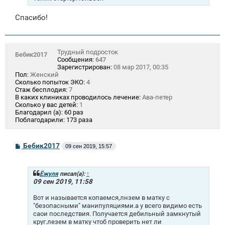
Спасибо!
Трудный подросток
Бебик2017
Сообщения:
647
Зарегистрирован:
08 мар 2017, 00:35
Пол:
Женский
Сколько попыток ЭКО:
4
Стаж бесплодия:
7
В каких клиниках проводилось лечение:
Ава-петер
Сколько у вас детей:
1
Благодарил (а):
60 раз
Поблагодарили:
173 раза
С
Бебик2017
09 сен 2019, 15:57
о
о
б
щ
Ёжуля
писал(а):
↑
е
09 сен 2019, 11:58
н
и
Вот и называется копаемся,лнзем в матку с
е
"безопасными" манипуляциями.а у всего видимо есть
саои последствия. Получается дебильный замкнутый
круг.лезем в матку чтоб проверить нет ли