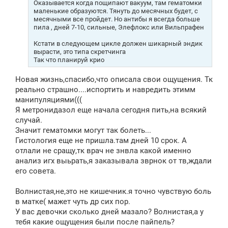
Оказывается когда пощипают вакуум, там гематомки
маленькие образуются. Тянуть до месячных будет, с
месячными все пройдет. Но антибы я всегда больше
пила , дней 7-10, сильные, Элефлокс или Вильпрафен
Кстати в следующем цикле должен шикарный эндик
вырасти, это типа скретчинга
Так что планируй крио
Новая жизнь,спасибо,что описала свои ощущения. Тк
реально страшно....испортить и навредить этимм
манипуляциями(((
Я метронидазол еще начала сегодня пить,на всякий
случай.
Значит гематомки могут так болеть...
Гистология еще не пришла.там дней 10 срок. А
отлали не сращу,тк врач не знвла какой именно
анализ игх выьрать,я заказывала зврнок от тв,ждали
его совета.
Волнистая,не,это не кишечник.я точно чувствую боль
в матке( мажет чуть др сих пор.
У вас девочки сколько дней мазало? Волнистая,а у
тебя какие ощущения были после пайпель?