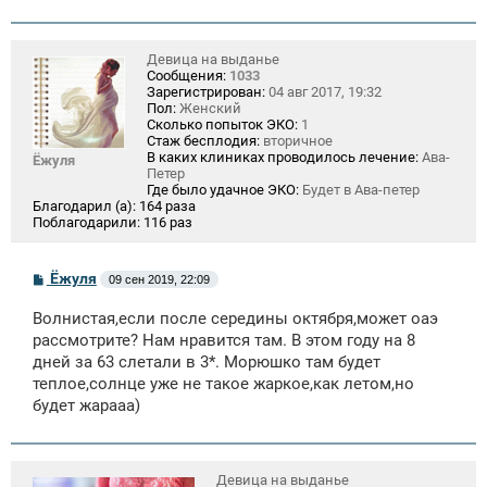
Девица на выданье
Сообщения:
1033
Зарегистрирован:
04 авг 2017, 19:32
Пол:
Женский
Сколько попыток ЭКО:
1
Стаж бесплодия:
вторичное
В каких клиниках проводилось лечение:
Ава-
Ёжуля
Петер
Где было удачное ЭКО:
Будет в Ава-петер
Благодарил (а):
164 раза
Поблагодарили:
116 раз
С
Ёжуля
09 сен 2019, 22:09
о
о
Волнистая,если после середины октября,может оаэ
б
щ
рассмотрите? Нам нравится там. В этом году на 8
е
дней за 63 слетали в 3*. Морюшко там будет
н
теплое,солнце уже не такое жаркое,как летом,но
и
е
будет жарааа)
Девица на выданье