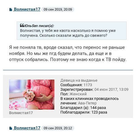
С
Волнистая17
09 сен 2019, 20:09
о
о
б
щ
ЮльSen писал(а):
е
Волнистая, у тебя же квота насколько я помню уже
н
получена. Сколько сказали ждать до свежего?
и
е
Я не поняла тв, вроде сказал, что перенос не раньше
ноября. Но мы же пгд будем делать, да еще и в
отпуск собрались. Поэтому не знаю когда к ТВ пойду.
Девица на выданье
Сообщения:
1173
Зарегистрирован:
04 июн 2017, 13:09
Пол:
Женский
В каких клиниках проводилось
лечение:
Ава-Петер
Благодарил (а):
144 раза
Поблагодарили:
123 раза
Волнистая17
С
Волнистая17
09 сен 2019, 20:12
о
о