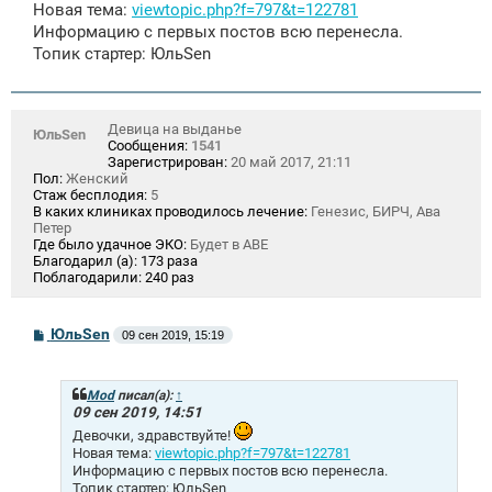
щ
Новая тема:
viewtopic.php?f=797&t=122781
е
Информацию с первых постов всю перенесла.
н
и
Топик стартер: ЮльSen
е
Девица на выданье
ЮльSen
Сообщения:
1541
Зарегистрирован:
20 май 2017, 21:11
Пол:
Женский
Стаж бесплодия:
5
В каких клиниках проводилось лечение:
Генезис, БИРЧ, Ава
Петер
Где было удачное ЭКО:
Будет в АВЕ
Благодарил (а):
173 раза
Поблагодарили:
240 раз
С
ЮльSen
09 сен 2019, 15:19
о
о
б
щ
Mod
писал(а):
↑
е
09 сен 2019, 14:51
н
Девочки, здравствуйте!
и
Новая тема:
viewtopic.php?f=797&t=122781
е
Информацию с первых постов всю перенесла.
Топик стартер: ЮльSen