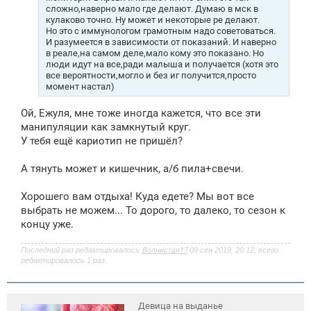
сложно,наверно мало где делают. Думаю в мск в
кулаково точно. Ну может и некоторые ре делают.
Но это с иммунологом грамотным надо советоваться.
И разумеется в зависимости от показаний. И наверно
в реале,на самом деле,мало кому это показано. Но
люди идут на все,ради малыша и получается (хотя это
все вероятности,могло и без иг получится,просто
момент настал)
Ой, Ежуля, мне тоже иногда кажется, что все эти
манипуляции как замкнутый круг.
У тебя ещё кариотип не пришёл?
А тянуть может и кишечник, а/б пила+свечи.
Хорошего вам отдыха! Куда едете? Мы вот все
выбрать не можем... То дорого, то далеко, то сезон к
концу уже.
Последний раз редактировалось
Волнистая17
09 сен 2019, 20:12, всего
редактировалось 1 раз.
Девица на выданье